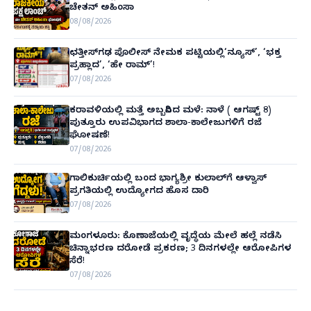
ಚೇತನ್ ಅಹಿಂಸಾ
08/08/2026
ಛತ್ತೀಸ್‌ಗಢ ಪೊಲೀಸ್ ನೇಮಕ ಪಟ್ಟಿಯಲ್ಲಿ‘ನ್ಯೂಸ್’, ‘ಭಕ್ತ
ಪ್ರಹ್ಲಾದ’, ‘ಹೇ ರಾಮ್’!
07/08/2026
ಕರಾವಳಿಯಲ್ಲಿ ಮತ್ತೆ ಅಬ್ಬರಿಸಿದ ಮಳೆ: ನಾಳೆ ( ಆಗಷ್ಟ್ 8)
ಪುತ್ತೂರು ಉಪವಿಭಾಗದ ಶಾಲಾ-ಕಾಲೇಜುಗಳಿಗೆ ರಜೆ
ಘೋಷಣೆ!
07/08/2026
ಗಾಲಿಕುರ್ಚಿಯಲ್ಲಿ ಬಂದ ಭಾಗ್ಯಶ್ರೀ ಕುಲಾಲ್‌ಗೆ ಆಳ್ವಾಸ್
ಪ್ರಗತಿಯಲ್ಲಿ ಉದ್ಯೋಗದ ಹೊಸ ದಾರಿ
07/08/2026
ಮಂಗಳೂರು: ಕೊಣಾಜೆಯಲ್ಲಿ ವೃದ್ಧೆಯ ಮೇಲೆ ಹಲ್ಲೆ ನಡೆಸಿ
ಚಿನ್ನಾಭರಣ ದರೋಡೆ ಪ್ರಕರಣ; 3 ದಿನಗಳಲ್ಲೇ ಆರೋಪಿಗಳ
ಸೆರೆ!
07/08/2026