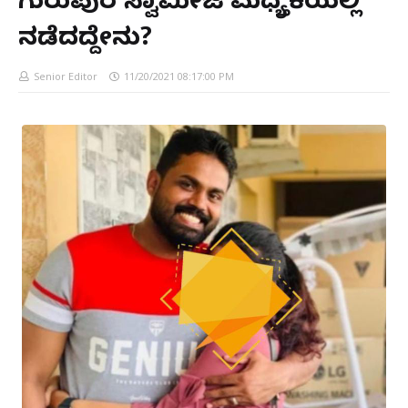
ಗುರುಪುರ ಸ್ವಾಮೀಜಿ ಮಧ್ಯಸ್ತಿಕೆಯಲ್ಲಿ
ನಡೆದದ್ದೇನು?
Senior Editor
11/20/2021 08:17:00 PM