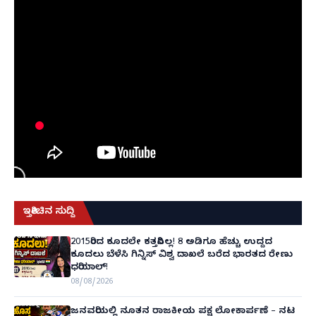
ಇತ್ತೀಚಿನ ಸುದ್ದಿ
2015ರಿಂದ ಕೂದಲೇ ಕತ್ತರಿಸಿಲ್ಲ! 8 ಅಡಿಗೂ ಹೆಚ್ಚು ಉದ್ದದ
ಕೂದಲು ಬೆಳೆಸಿ ಗಿನ್ನಿಸ್ ವಿಶ್ವ ದಾಖಲೆ ಬರೆದ ಭಾರತದ ರೇಣು
ಧರಿಯಾಲ್!
08/08/2026
ಜನವರಿಯಲ್ಲಿ ನೂತನ ರಾಜಕೀಯ ಪಕ್ಷ ಲೋಕಾರ್ಪಣೆ – ನಟ