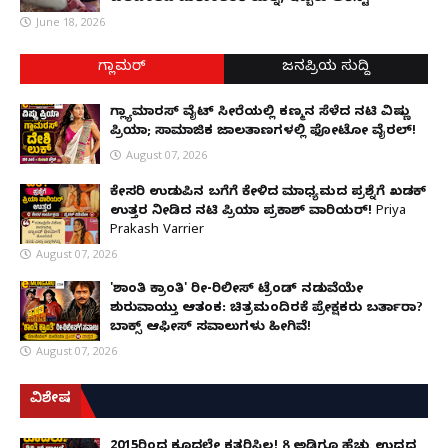
June 18, 2026
ಗ್ಲಾಮರ್
ಜನಪ್ರಿಯ ಸುದ್ದಿ
ಗ್ಲ್ಯಾಮಾರಸ್ ವೈಟ್‌ ಸೀರೆಯಲ್ಲಿ ಕಣ್ಮನ ಸೆಳೆದ ನಟಿ ವಿಷ್ಣು
ಪ್ರಿಯಾ; ಸಾಮಾಜಿಕ ಜಾಲತಾಣಗಳಲ್ಲಿ ಫೋಟೋ ವೈರಲ್!
August 07, 2026
ಕೇಸರಿ ಉಡುಪಿನ ಬಗೆಗೆ ಕೇಳಿದ ಮಾಧ್ಯಮದ ಪ್ರಶ್ನೆಗೆ ಖಡಕ್
ಉತ್ತರ ನೀಡಿದ ನಟಿ ಪ್ರಿಯಾ ಪ್ರಕಾಶ್ ವಾರಿಯರ್! Priya
Prakash Varrier
August 07, 2026
'ಶಾಂತಿ ಕ್ರಾಂತಿ' ರೀ-ರಿಲೀಸ್ ಟ್ರೆಂಡ್ ನಡುವೆಯೇ
ಶುರುವಾಯ್ತು ಆತಂಕ: ಚಿತ್ರಮಂದಿರಕ್ಕೆ ಪ್ರೇಕ್ಷಕರು ಬರ್ತಾರಾ?
ಬಾಕ್ಸ್ ಆಫೀಸ್ ಸವಾಲುಗಳು ಹೀಗಿವೆ!
August 07, 2026
ವಿಶೇಷ
2015ರಿಂದ ಕೂದಲೇ ಕತ್ತರಿಸಿಲ್ಲ! 8 ಅಡಿಗೂ ಹೆಚ್ಚು ಉದ್ದದ