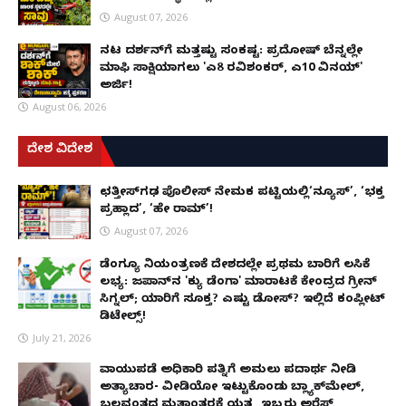
August 07, 2026
ನಟ ದರ್ಶನ್‌ಗೆ ಮತ್ತಷ್ಟು ಸಂಕಷ್ಟ: ಪ್ರದೋಷ್ ಬೆನ್ನಲ್ಲೇ
ಮಾಫಿ ಸಾಕ್ಷಿಯಾಗಲು 'ಎ8 ರವಿಶಂಕರ್, ಎ10 ವಿನಯ್'
ಅರ್ಜಿ!
August 06, 2026
ದೇಶ ವಿದೇಶ
ಛತ್ತೀಸ್‌ಗಢ ಪೊಲೀಸ್ ನೇಮಕ ಪಟ್ಟಿಯಲ್ಲಿ‘ನ್ಯೂಸ್’, ‘ಭಕ್ತ
ಪ್ರಹ್ಲಾದ’, ‘ಹೇ ರಾಮ್’!
August 07, 2026
ಡೆಂಗ್ಯೂ ನಿಯಂತ್ರಣಕ್ಕೆ ದೇಶದಲ್ಲೇ ಪ್ರಥಮ ಬಾರಿಗೆ ಲಸಿಕೆ
ಲಭ್ಯ: ಜಪಾನ್‌ನ 'ಕ್ಯು ಡೆಂಗಾ' ಮಾರಾಟಕ್ಕೆ ಕೇಂದ್ರದ ಗ್ರೀನ್
ಸಿಗ್ನಲ್; ಯಾರಿಗೆ ಸೂಕ್ತ? ಎಷ್ಟು ಡೋಸ್? ಇಲ್ಲಿದೆ ಕಂಪ್ಲೀಟ್
ಡಿಟೇಲ್ಸ್!
July 21, 2026
ವಾಯುಪಡೆ ಅಧಿಕಾರಿ ಪತ್ನಿಗೆ ಅಮಲು ಪದಾರ್ಥ ನೀಡಿ
ಅತ್ಯಾಚಾರ- ವೀಡಿಯೋ ಇಟ್ಟುಕೊಂಡು ಬ್ಲ್ಯಾಕ್‌ಮೇಲ್,
ಬಲವಂತದ ಮತಾಂತರಕ್ಕೆ ಯತ್ನ, ಇಬ್ಬರು ಅರೆಸ್ಟ್