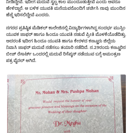
ನೀಡಿದ್ದೇವೆ.‌ ಇದೀಗ ಮದುವೆ ಸ್ವಲ್ಪ ಕಾಲ ಮುಂದೂಡುತ್ತೇವೆ ಎಂದು ಅವರೂ
ಹೇಳಿದ್ದಾರೆ. ಆ ಬಳಿಕ ಯುವತಿ ಮನೆಯವರೊಂದಿಗೆ ಚರ್ಚಿಸಿ ನಾವು ಮುಂದಿನ
ಹೆಜ್ಜೆ ಇರಿಸಲಿದ್ದೇವೆ ಎಂದರು.
ನಗರದ ಪ್ರತಿಷ್ಠಿತ ಮೆಡಿಕಲ್ ಕಾಲೇಜಿನಲ್ಲಿ ವಿದ್ಯಾರ್ಥಿಗಳಾಗಿದ್ದ ಸಂದರ್ಭ ಮುಸ್ಲಿಂ
ಯುವಕ ಜಾಫರ್ ಹಾಗೂ ಹಿಂದೂ ಯುವತಿ ನಡುವೆ ಪ್ರೀತಿ ಮೊಳಕೆಯೊಡೆದಿತ್ತು.
ಅದರಂತೆ ಇದೀಗ ಹಿಂದೂ ಯುವತಿ ಹಾಗೂ ಕೇರಳದ ಕಣ್ಣೂರು ಜಿಲ್ಲೆಯ
ನಿವಾಸಿ ಜಾಫರ್ ಮದುವೆ ನಡೆಸಲು ತಯಾರಿ ನಡೆದಿದೆ. ನ.29ರಂದು ಕಣ್ಣೂರಿನ
ಬೀಚ್ ರೆಸಾರ್ಟ್ ಒಂದರಲ್ಲಿ ಮದುವೆ ರಿಸೆಪ್ಶನ್ ನಡೆಯುವ ಬಗ್ಗೆ ಆಮಂತ್ರಣ
ಪತ್ರ ವೈರಲ್ ಆಗಿದೆ.