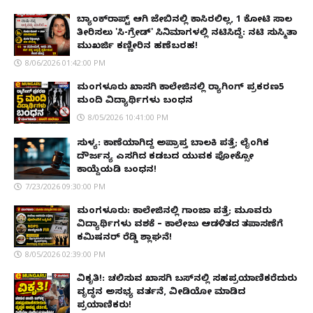
ಬ್ಯಾಂಕ್‌ರಾಪ್ಟ್‌ ಆಗಿ ಜೇಬಿನಲ್ಲಿ ಕಾಸಿರಲಿಲ್ಲ, ₹1 ಕೋಟಿ ಸಾಲ
ತೀರಿಸಲು 'ಸಿ-ಗ್ರೇಡ್' ಸಿನಿಮಾಗಳಲ್ಲಿ ನಟಿಸಿದ್ದೆ: ನಟಿ ಸುಸ್ಮಿತಾ
ಮುಖರ್ಜಿ ಕಣ್ಣೀರಿನ ಹಣೆಬರಹ!
8/06/2026 01:42:00 PM
ಮಂಗಳೂರು ಖಾಸಗಿ ಕಾಲೇಜಿನಲ್ಲಿ ರ‌್ಯಾಗಿಂಗ್ ಪ್ರಕರಣ5
ಮಂದಿ ವಿದ್ಯಾರ್ಥಿಗಳು ಬಂಧನ
8/05/2026 10:41:00 PM
ಸುಳ್ಯ: ಕಾಣೆಯಾಗಿದ್ದ ಅಪ್ರಾಪ್ತ ಬಾಲಕಿ ಪತ್ತೆ; ಲೈಂಗಿಕ
ದೌರ್ಜನ್ಯ ಎಸಗಿದ ಕಡಬದ ಯುವಕ ಪೋಕ್ಸೋ
ಕಾಯ್ದೆಯಡಿ ಬಂಧನ!
7/23/2026 09:30:00 PM
ಮಂಗಳೂರು: ಕಾಲೇಜಿನಲ್ಲಿ ಗಾಂಜಾ ಪತ್ತೆ; ಮೂವರು
ವಿದ್ಯಾರ್ಥಿಗಳು ವಶಕ್ಕೆ – ಕಾಲೇಜು ಆಡಳಿತದ ತಪಾಸಣೆಗೆ
ಕಮಿಷನರ್ ರೆಡ್ಡಿ ಶ್ಲಾಘನೆ!
8/05/2026 02:39:00 PM
ವಿಕೃತಿ!: ಚಲಿಸುವ ಖಾಸಗಿ ಬಸ್‌ನಲ್ಲಿ ಸಹಪ್ರಯಾಣಿಕರೆದುರು
ವೃದ್ಧನ ಅಸಭ್ಯ ವರ್ತನೆ, ವೀಡಿಯೋ ಮಾಡಿದ
ಪ್ರಯಾಣಿಕರು!