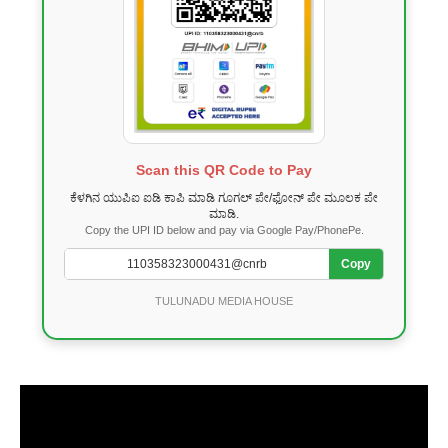
Scan this QR Code to Pay
ಕೆಳಗಿನ ಯುಪಿಐ ಐಡಿ ಕಾಪಿ ಮಾಡಿ ಗೂಗಲ್ ಪೇ/ಫೋನ್ ಪೇ ಮೂಲಕ ಪೇ
ಮಾಡಿ.
Copy the UPI ID below and pay via Google Pay/PhonePe.
Copy
TULUNADU MEDIA HOUSE