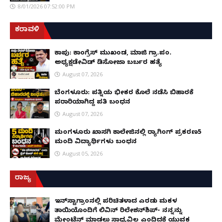
8/01/2026 07:52:00 PM
ಕರಾವಳಿ
ಕಾಪು: ಕಾಂಗ್ರೆಸ್ ಮುಖಂಡ, ಮಾಜಿ ಗ್ರಾ.ಪಂ.
ಅಧ್ಯಕ್ಷಡೇವಿಡ್ ಡಿಸೋಜಾ ಬರ್ಬರ ಹತ್ಯೆ
August 07, 2026
ಬೆಂಗಳೂರು: ಪತ್ನಿಯ ಭೀಕರ ಕೊಲೆ ನಡೆಸಿ ಬಿಹಾರಕ್ಕೆ
ಪರಾರಿಯಾಗಿದ್ದ ಪತಿ ಬಂಧನ
August 07, 2026
ಮಂಗಳೂರು ಖಾಸಗಿ ಕಾಲೇಜಿನಲ್ಲಿ ರ‌್ಯಾಗಿಂಗ್ ಪ್ರಕರಣ5
ಮಂದಿ ವಿದ್ಯಾರ್ಥಿಗಳು ಬಂಧನ
August 05, 2026
ರಾಜ್ಯ
ಇನ್​ಸ್ಟಾಗ್ರಾಂನಲ್ಲಿ ಪರಿಚಿತಳಾದ ಎರಡು ಮಕ್ಕಳ
ತಾಯಿಯೊಂದಿಗೆ ಲಿವಿನ್ ರಿಲೇಶನ್​ಶಿಪ್- ನನ್ನನ್ನು
ಮೇಂಟೆನ್ ಮಾಡಲು ಸಾಧ್ಯವಿಲ್ಲ ಎಂದಿದಕ್ಕೆ ಯುವಕ