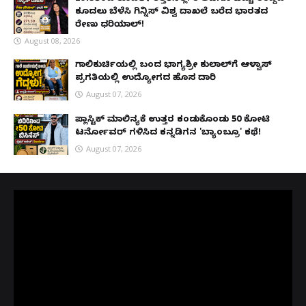
ಕೂದಲು ಬೆಳೆಸಿ ಗಿನ್ನಿಸ್ ವಿಶ್ವ ದಾಖಲೆ ಬರೆದ ಭಾರತದ
ರೇಣು ಧರಿಯಾಲ್!
August 08, 2026
ಗಾಲಿಕುರ್ಚಿಯಲ್ಲಿ ಬಂದ ಭಾಗ್ಯಶ್ರೀ ಕುಲಾಲ್‌ಗೆ ಆಳ್ವಾಸ್
ಪ್ರಗತಿಯಲ್ಲಿ ಉದ್ಯೋಗದ ಹೊಸ ದಾರಿ
August 07, 2026
ಪ್ಲಾಸ್ಟಿಕ್ ಮಾಲಿನ್ಯಕ್ಕೆ ಉತ್ತರ ಕಂಡುಕೊಂಡು ₹50 ಕೋಟಿ
ಟರ್ನೋವರ್ ಗಳಿಸಿದ ಕನ್ನಡಿಗನ 'ಬ್ಯಾಂಬ್ರೂ' ಕಥೆ!
August 07, 2026