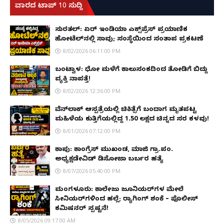
ವಾರದ ಟಾಪ್ 10 ಸುದ್ದಿ
ಸುರತ್ಕಲ್: ಏರ್ ಇಂಡಿಯಾ ಎಕ್ಸ್‌ಪ್ರೆಸ್ ಪ್ರಯಾಣಿಕ
ಹೋಟೆಲ್‌ನಲ್ಲಿ ಸಾವು; ಸಂಸ್ಥೆಯಿಂದ ಸಂತಾಪ ಪ್ರಕಟಣೆ
8/02/2026 06:11:00 PM
ಬಂಟ್ವಾಳ: ಧೋ ಮಳೆಗೆ ಕಾಲುಸಂಕದಿಂದ ತೋಡಿಗೆ ಬಿದ್ದು
ವ್ಯಕ್ತಿ ನಾಪತ್ತೆ!
8/02/2026 12:36:00 PM
ವೆನ್‌ಲಾಕ್ ಆಸ್ಪತ್ರೆಯಲ್ಲಿ ಚಿಕಿತ್ಸೆಗೆ ಬಂದಾಗ ಮೃತಪಟ್ಟ
ಮಹಿಳೆಯ ಕುತ್ತಿಗೆಯಲ್ಲಿದ್ದ ₹1.50 ಲಕ್ಷದ ಚಿನ್ನದ ಸರ ಕಳವು!
8/01/2026 07:12:00 PM
ಕಾಪು: ಕಾಂಗ್ರೆಸ್ ಮುಖಂಡ, ಮಾಜಿ ಗ್ರಾ.ಪಂ.
ಅಧ್ಯಕ್ಷಡೇವಿಡ್ ಡಿಸೋಜಾ ಬರ್ಬರ ಹತ್ಯೆ
8/07/2026 05:40:00 PM
ಮಂಗಳೂರು: ಕಾಲೇಜು ಜೂನಿಯರ್‌ಗಳ ಮೇಲೆ
ಸೀನಿಯರ್‌ಗಳಿಂದ ಹಲ್ಲೆ; ರ‌್ಯಾಗಿಂಗ್ ಶಂಕೆ – ಪೊಲೀಸ್
ಕಮಿಷನರ್ ಸ್ಪಷ್ಟನೆ!
8/05/2026 09:17:00 AM