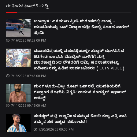
ಈ ತಿಂಗಳ ಟಾಪ್ 5 ಸುದ್ದಿ
ಬಂಟ್ವಾಳ: ಏಕಮುಖ ಪ್ರೀತಿ ದುರಂತದಲ್ಲಿ ಅಂತ್ಯ –
ಯುವತಿಯನ್ನು ಬಸ್ ನಿಲ್ದಾಣದಲ್ಲೇ ಕೊಚ್ಚಿ ಕೊಂದ ಪಾಗಲ್
ಪ್ರೇಮಿ
7/16/2026 08:29:00 PM
ಮೂಡಬಿದ್ರೆಯಲ್ಲಿ ನಡುರಸ್ತೆಯಲ್ಲೇ ತಲ್ವಾರ್ ಝಳಪಿಸಿದ
ಕಿಡಿಗೇಡಿ ಬಂಧನ: ಮೊಬೈಲ್ ಮಳಿಗೆಗೆ ನುಗ್ಗಿ
ಮಾರಕಾಸ್ತ್ರದಿಂದ ನೌಕರರಿಗೆ ಧಮ್ಕಿ; ಹರಸಾಹಸಪಟ್ಟು
ಖದೀಮನನ್ನು ಹಿಡಿದ ಸಾರ್ವಜನಿಕರು! ( CCTV VIDEO)
7/18/2026 07:43:00 PM
ಮಂಗಳೂರು-ವಿಟ್ಲ ರೂಟ್ ಬಸ್‌ನಲ್ಲಿ ಯುವತಿಯರಿಗೆ
ಗುಪ್ತಾಂಗ ತೋರಿಸಿ ವಿಕೃತಿ: ಕಾಮುಕ ಕಂಡಕ್ಟರ್ ಇರ್ಫಾನ್
ಅರೆಸ್ಟ್!
7/11/2026 09:15:00 AM
ಸುರತ್ಕಲ್ ನಲ್ಲಿ ಅಣ್ಣನಿಂದ ತಮ್ಮನ ಕೊಲೆ: ಕಲ್ಲು ಎತ್ತಿ ಹಾಕಿ
ತಮ್ಮನ ತಲೆ ಜಜ್ಜಿದ ಸಹೋದರ !
7/20/2026 03:00:00 PM