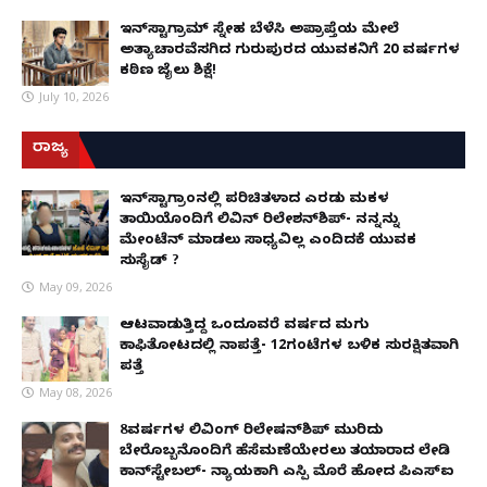
ಇನ್‌ಸ್ಟಾಗ್ರಾಮ್ ಸ್ನೇಹ ಬೆಳೆಸಿ ಅಪ್ರಾಪ್ತೆಯ ಮೇಲೆ
ಅತ್ಯಾಚಾರವೆಸಗಿದ ಗುರುಪುರದ ಯುವಕನಿಗೆ 20 ವರ್ಷಗಳ
ಕಠಿಣ ಜೈಲು ಶಿಕ್ಷೆ!
July 10, 2026
ರಾಜ್ಯ
ಇನ್​ಸ್ಟಾಗ್ರಾಂನಲ್ಲಿ ಪರಿಚಿತಳಾದ ಎರಡು ಮಕ್ಕಳ
ತಾಯಿಯೊಂದಿಗೆ ಲಿವಿನ್ ರಿಲೇಶನ್​ಶಿಪ್- ನನ್ನನ್ನು
ಮೇಂಟೆನ್ ಮಾಡಲು ಸಾಧ್ಯವಿಲ್ಲ ಎಂದಿದಕ್ಕೆ ಯುವಕ
ಸುಸೈಡ್ ?
May 09, 2026
ಆಟವಾಡುತ್ತಿದ್ದ ಒಂದೂವರೆ ವರ್ಷದ ಮಗು
ಕಾಫಿತೋಟದಲ್ಲಿ ನಾಪತ್ತೆ- 12ಗಂಟೆಗಳ ಬಳಿಕ ಸುರಕ್ಷಿತವಾಗಿ
ಪತ್ತೆ
May 08, 2026
8ವರ್ಷಗಳ ಲಿವಿಂಗ್‌ ರಿಲೇಷನ್‌ಶಿಪ್ ಮುರಿದು
ಬೇರೊಬ್ಬನೊಂದಿಗೆ ಹೆಸೆಮಣೆಯೇರಲು ತಯಾರಾದ ಲೇಡಿ
ಕಾನ್‌ಸ್ಟೇಬಲ್- ನ್ಯಾಯಕ್ಕಾಗಿ ಎಸ್ಪಿ ಮೊರೆ ಹೋದ ಪಿಎಸ್ಐ