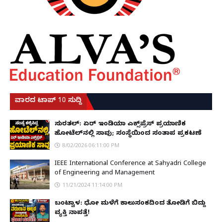
ವಾರದ ಟಾಪ್ 10 ಸುದ್ದಿ
ಸುರತ್ಕಲ್: ಏರ್ ಇಂಡಿಯಾ ಎಕ್ಸ್‌ಪ್ರೆಸ್ ಪ್ರಯಾಣಿಕ
ಹೋಟೆಲ್‌ನಲ್ಲಿ ಸಾವು; ಸಂಸ್ಥೆಯಿಂದ ಸಂತಾಪ ಪ್ರಕಟಣೆ
8/02/2026 06:11:00 PM
IEEE International Conference at Sahyadri College
of Engineering and Management
11/21/2024 11:14:00 PM
ಬಂಟ್ವಾಳ: ಧೋ ಮಳೆಗೆ ಕಾಲುಸಂಕದಿಂದ ತೋಡಿಗೆ ಬಿದ್ದು
ವ್ಯಕ್ತಿ ನಾಪತ್ತೆ!