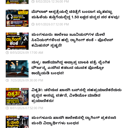
8/02/2026 12:36:00 PM
ವೆನ್‌ಲಾಕ್ ಆಸ್ಪತ್ರೆಯಲ್ಲಿ ಚಿಕಿತ್ಸೆಗೆ ಬಂದಾಗ ಮೃತಪಟ್ಟ
ಮಹಿಳೆಯ ಕುತ್ತಿಗೆಯಲ್ಲಿದ್ದ ₹1.50 ಲಕ್ಷದ ಚಿನ್ನದ ಸರ ಕಳವು!
8/01/2026 07:12:00 PM
ಮಂಗಳೂರು: ಕಾಲೇಜು ಜೂನಿಯರ್‌ಗಳ ಮೇಲೆ
ಸೀನಿಯರ್‌ಗಳಿಂದ ಹಲ್ಲೆ; ರ‌್ಯಾಗಿಂಗ್ ಶಂಕೆ – ಪೊಲೀಸ್
ಕಮಿಷನರ್ ಸ್ಪಷ್ಟನೆ!
8/05/2026 09:17:00 AM
ಸುಳ್ಯ: ಕಾಣೆಯಾಗಿದ್ದ ಅಪ್ರಾಪ್ತ ಬಾಲಕಿ ಪತ್ತೆ; ಲೈಂಗಿಕ
ದೌರ್ಜನ್ಯ ಎಸಗಿದ ಕಡಬದ ಯುವಕ ಪೋಕ್ಸೋ
ಕಾಯ್ದೆಯಡಿ ಬಂಧನ!
7/23/2026 09:30:00 PM
ವಿಕೃತಿ!: ಚಲಿಸುವ ಖಾಸಗಿ ಬಸ್‌ನಲ್ಲಿ ಸಹಪ್ರಯಾಣಿಕರೆದುರು
ವೃದ್ಧನ ಅಸಭ್ಯ ವರ್ತನೆ, ವೀಡಿಯೋ ಮಾಡಿದ
ಪ್ರಯಾಣಿಕರು!
8/01/2026 07:52:00 PM
ಮಂಗಳೂರು ಖಾಸಗಿ ಕಾಲೇಜಿನಲ್ಲಿ ರ‌್ಯಾಗಿಂಗ್ ಪ್ರಕರಣ5
ಮಂದಿ ವಿದ್ಯಾರ್ಥಿಗಳು ಬಂಧನ