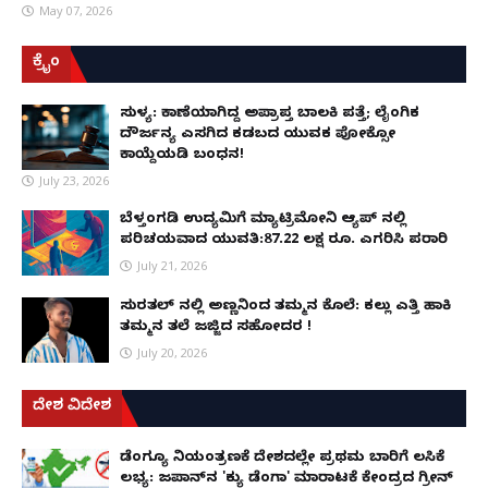
May 07, 2026
ಕ್ರೈಂ
ಸುಳ್ಯ: ಕಾಣೆಯಾಗಿದ್ದ ಅಪ್ರಾಪ್ತ ಬಾಲಕಿ ಪತ್ತೆ; ಲೈಂಗಿಕ
ದೌರ್ಜನ್ಯ ಎಸಗಿದ ಕಡಬದ ಯುವಕ ಪೋಕ್ಸೋ
ಕಾಯ್ದೆಯಡಿ ಬಂಧನ!
July 23, 2026
ಬೆಳ್ತಂಗಡಿ ಉದ್ಯಮಿಗೆ ಮ್ಯಾಟ್ರಿಮೋನಿ ಆ್ಯಪ್ ನಲ್ಲಿ
ಪರಿಚಯವಾದ ಯುವತಿ:87.22 ಲಕ್ಷ ರೂ. ಎಗರಿಸಿ ಪರಾರಿ
July 21, 2026
ಸುರತ್ಕಲ್ ನಲ್ಲಿ ಅಣ್ಣನಿಂದ ತಮ್ಮನ ಕೊಲೆ: ಕಲ್ಲು ಎತ್ತಿ ಹಾಕಿ
ತಮ್ಮನ ತಲೆ ಜಜ್ಜಿದ ಸಹೋದರ !
July 20, 2026
ದೇಶ ವಿದೇಶ
ಡೆಂಗ್ಯೂ ನಿಯಂತ್ರಣಕ್ಕೆ ದೇಶದಲ್ಲೇ ಪ್ರಥಮ ಬಾರಿಗೆ ಲಸಿಕೆ
ಲಭ್ಯ: ಜಪಾನ್‌ನ 'ಕ್ಯು ಡೆಂಗಾ' ಮಾರಾಟಕ್ಕೆ ಕೇಂದ್ರದ ಗ್ರೀನ್