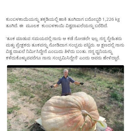
ಕುಂಬಳಕಾಯಿಯನ್ನು ತಕ್ಕಡಿಯಲ್ಲಿ ಹಾಕಿ ತೂಗಿದಾಗ ಬರೋಬ್ಬರಿ 1,226 kg
ತೂಗಿದೆ. ಈ ಮೂಲಕ ಕುಂಬಳಕಾಯಿ ವಿಶ್ವದಾಖಲೆಯನ್ನು ಬರೆದಿದೆ.
'ತೂಕ ಮಾಡುವ ಸಮಯದಲ್ಲಿ ನಾನು ಆ ಕಡೆ ನೋಡಲೇ ಇಲ್ಲ. ನನ್ನ ಸ್ನೇಹಿತರು
ಮತ್ತು ಪ್ರೇಕ್ಷಕರು ತೂಕವನ್ನು ನೋಡಿದಾಗ ಸಂಭ್ರಮ ಪಟ್ಟರು. ಆ ಕ್ಷಣದಲ್ಲಿ ನಾನು
ವಿಶ್ವ ದಾಖಲೆ ನಿರ್ಮಿಸಿದ್ದೇನೆ ಎಂಬುದು ತಿಳಿದು ಬಂತು. ನನ್ನ ಧ್ವನಿಯನ್ನು
ಕಳೆದುಕೊಳ್ಳುವವರೆಗೂ ನಾನು ಸಂಭ್ರಮಿಸಿದ್ದೇನೆ' ಎಂದು ಅವರು ಹೇಳಿದ್ದಾರೆ.