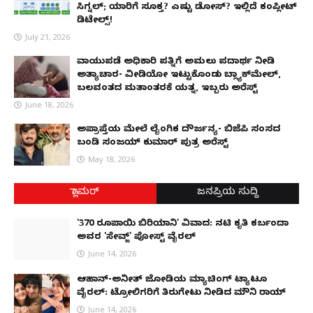
ಸಿಗ್ನಲ್; ಯಾರಿಗೆ ಸೂಕ್ತ? ಎಷ್ಟು ಡೋಸ್? ಇಲ್ಲಿದೆ ಕಂಪ್ಲೀಟ್
ಡಿಟೇಲ್ಸ್!
July 21, 2026
ವಾಯುಪಡೆ ಅಧಿಕಾರಿ ಪತ್ನಿಗೆ ಅಮಲು ಪದಾರ್ಥ ನೀಡಿ
ಅತ್ಯಾಚಾರ- ವೀಡಿಯೋ ಇಟ್ಟುಕೊಂಡು ಬ್ಲ್ಯಾಕ್‌ಮೇಲ್,
ಬಲವಂತದ ಮತಾಂತರಕ್ಕೆ ಯತ್ನ, ಇಬ್ಬರು ಅರೆಸ್ಟ್
June 18, 2026
ಅಪ್ರಾಪ್ತೆಯ ಮೇಲೆ ಲೈಂಗಿಕ ದೌರ್ಜನ್ಯ- ಬಿಜೆಪಿ ಸಂಸದ
ಬಂಡಿ ಸಂಜಯ್ ಕುಮಾರ್ ಪುತ್ರ ಅರೆಸ್ಟ್
May 18, 2026
ಗ್ಲಾಮರ್
ಜನಪ್ರಿಯ ಸುದ್ದಿ
'370 ರೂಪಾಯಿ ಬಿರಿಯಾನಿ' ವಿವಾದ: ನಟಿ ಕೃತಿ ಕರ್ಬಂದಾ
ಅವರ 'ಸೇವ್ಜ್' ಪೋಸ್ಟ್ ವೈರಲ್
June 14, 2026
ಆಹಾನ್-ಅನೀತ್ ಜೋಡಿಯ ಮ್ಯಾಚಿಂಗ್ ಟ್ಯಾಟೂ
ವೈರಲ್: ಟ್ರೋಲಿಗರಿಗೆ ತಿರುಗೇಟು ನೀಡಿದ ಮೌನಿ ರಾಯ್
June 14, 2026