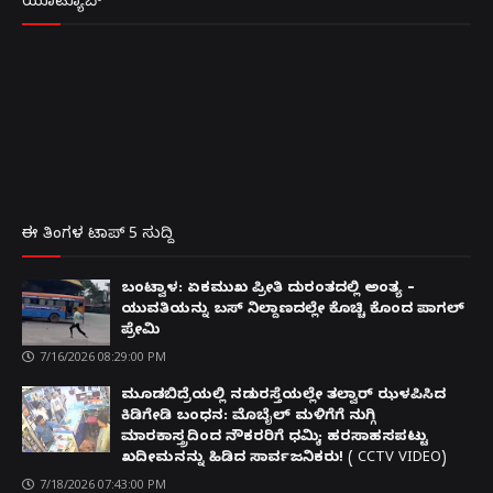
ಯೂಟ್ಯೂಬ್
ಈ ತಿಂಗಳ ಟಾಪ್ 5 ಸುದ್ದಿ
ಬಂಟ್ವಾಳ: ಏಕಮುಖ ಪ್ರೀತಿ ದುರಂತದಲ್ಲಿ ಅಂತ್ಯ –
ಯುವತಿಯನ್ನು ಬಸ್ ನಿಲ್ದಾಣದಲ್ಲೇ ಕೊಚ್ಚಿ ಕೊಂದ ಪಾಗಲ್
ಪ್ರೇಮಿ
7/16/2026 08:29:00 PM
ಮೂಡಬಿದ್ರೆಯಲ್ಲಿ ನಡುರಸ್ತೆಯಲ್ಲೇ ತಲ್ವಾರ್ ಝಳಪಿಸಿದ
ಕಿಡಿಗೇಡಿ ಬಂಧನ: ಮೊಬೈಲ್ ಮಳಿಗೆಗೆ ನುಗ್ಗಿ
ಮಾರಕಾಸ್ತ್ರದಿಂದ ನೌಕರರಿಗೆ ಧಮ್ಕಿ; ಹರಸಾಹಸಪಟ್ಟು
ಖದೀಮನನ್ನು ಹಿಡಿದ ಸಾರ್ವಜನಿಕರು! ( CCTV VIDEO)
7/18/2026 07:43:00 PM