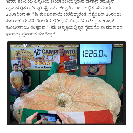
ಇವರು ಇಟಲಿಯ ಟಸ್ಕನಿಯ ಚಿಯಾಂಟಿಯಲ್ಲಿರುವ ರಾಡ್ಡಾದ ಕಮ್ಯೂನ್‌
ಗ್ರಾಮದ ರೈತ ರಾಗಿದ್ದಾರೆ. ಸ್ಟೆಫಾನೊ ಕಟ್ರುಪಿ ಎಂಬ ಈ ರೈತ ಸುಮಾರು
2008ರಿಂದ ಈ ಸಿಹಿ ಕುಂಬಳಕಾಯಿ ಬೆಳೆದಿದ್ದಾರಂತೆ. ಸೆಪ್ಟೆಂಬರ್ 26ರಂದು
ಪಿಸಾ ಬಳಿಯ ಪೆಸಿಯೋಲಿಯಲ್ಲಿ 'ಕ್ಯಾಂಪಿಯೊನಾಟೊ ಡೆಲ್ಲಾ ಜುಕೋನ್
ಕುಂಬಳಕಾಯಿ ಉತ್ಸವ'ದ 10ನೇ ಆವೃತ್ತಿಯಲ್ಲಿ ರೈತ ಸ್ಟೆಫಾನೊ ಭೀಮಾಕಾರದ
ಫಸಲನ್ನು ಪ್ರದರ್ಶನ ಮಾಡಿದ್ದಾರೆ.