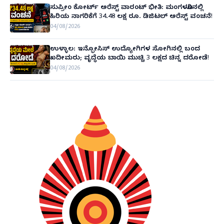
ಸುಪ್ರೀಂ ಕೋರ್ಟ್ ಅರೆಸ್ಟ್ ವಾರಂಟ್ ಭೀತಿ: ಮಂಗಳೂರಿನಲ್ಲಿ
ಹಿರಿಯ ನಾಗರಿಕೆಗೆ 34.48 ಲಕ್ಷ ರೂ. ಡಿಜಿಟಲ್ ಅರೆಸ್ಟ್ ವಂಚನೆ!
04/08/2026
ಉಳ್ಳಾಲ: ಇನ್ಫೋಸಿಸ್ ಉದ್ಯೋಗಿಗಳ ಸೋಗಿನಲ್ಲಿ ಬಂದ
ಖದೀಮರು; ವೃದ್ಧೆಯ ಬಾಯಿ ಮುಚ್ಚಿ 3 ಲಕ್ಷದ ಚಿನ್ನ ದರೋಡೆ!
04/08/2026