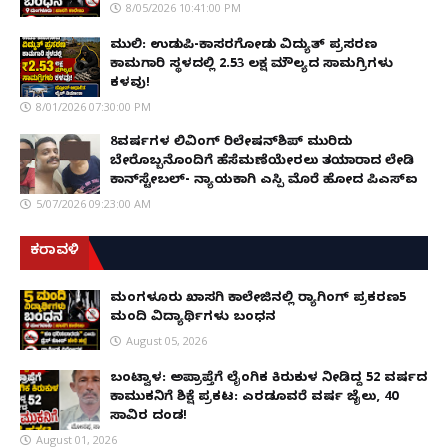
8/05/2026 10:41:00 PM
ಮುಲ್ಕಿ: ಉಡುಪಿ-ಕಾಸರಗೋಡು ವಿದ್ಯುತ್ ಪ್ರಸರಣ
ಕಾಮಗಾರಿ ಸ್ಥಳದಲ್ಲಿ ₹2.53 ಲಕ್ಷ ಮೌಲ್ಯದ ಸಾಮಗ್ರಿಗಳು
ಕಳವು!
8/01/2026 07:30:00 PM
8ವರ್ಷಗಳ ಲಿವಿಂಗ್‌ ರಿಲೇಷನ್‌ಶಿಪ್ ಮುರಿದು
ಬೇರೊಬ್ಬನೊಂದಿಗೆ ಹೆಸೆಮಣೆಯೇರಲು ತಯಾರಾದ ಲೇಡಿ
ಕಾನ್‌ಸ್ಟೇಬಲ್- ನ್ಯಾಯಕ್ಕಾಗಿ ಎಸ್ಪಿ ಮೊರೆ ಹೋದ ಪಿಎಸ್ಐ
5/07/2026 09:23:00 AM
ಕರಾವಳಿ
ಮಂಗಳೂರು ಖಾಸಗಿ ಕಾಲೇಜಿನಲ್ಲಿ ರ‌್ಯಾಗಿಂಗ್ ಪ್ರಕರಣ5
ಮಂದಿ ವಿದ್ಯಾರ್ಥಿಗಳು ಬಂಧನ
August 05, 2026
ಬಂಟ್ವಾಳ: ಅಪ್ರಾಪ್ತೆಗೆ ಲೈಂಗಿಕ ಕಿರುಕುಳ ನೀಡಿದ್ದ 52 ವರ್ಷದ
ಕಾಮುಕನಿಗೆ ಶಿಕ್ಷೆ ಪ್ರಕಟ: ಎರಡೂವರೆ ವರ್ಷ ಜೈಲು, ₹40
ಸಾವಿರ ದಂಡ!
August 01, 2026