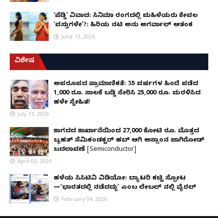
'ಪೆಡ್ಡಿ' ವಿವಾದ: ಸಿನಿಮಾ ರಂಗದಲ್ಲಿ ಮಹಿಳೆಯರು ಕೇವಲ
'ವಸ್ತುಗಳೇ'?: ಹಿರಿಯ ನಟಿ ಅನು ಅಗರ್ವಾಲ್ ಆತಂಕ
June 13, 2026
ವಿಶೇಷ
ಅಪರೂಪದ ಪ್ರಾಮಾಣಿಕತೆ: 35 ವರ್ಷಗಳ ಹಿಂದೆ ಪಡೆದ
1,000 ರೂ. ಸಾಲಕ್ಕೆ ಬಡ್ಡಿ ಸೇರಿಸಿ 25,000 ರೂ. ಮರಳಿಸಿದ
ಹಳೇ ಸ್ನೇಹಿತ!
July 13, 2026
ಕಾಗದದ ಕಾರ್ಖಾನೆಯಿಂದ 27,000 ಕೋಟಿ ರೂ. ಮೊತ್ತದ
ಬೃಹತ್ ಸೆಮಿಕಂಡಕ್ಟರ್ ಹಬ್ ಆಗಿ ಅಸ್ಸಾಂನ ಜಾಗಿರೋಡ್
ಬದಲಾವಣೆ [Semiconductor]
April 03, 2026
ಹಳೆಯ ಸಿಸಿಟಿವಿ ವಿಡಿಯೋ: ಬ್ಯಾಟರಿ ಕಚ್ಚಿ ಸ್ಫೋಟ
—‘ಭಾರತದಲ್ಲಿ ನಡೆದದ್ದು’ ಎಂಬ ಲೇಬಲ್ ನಲ್ಲಿ ವೈರಲ್
February 04, 2026