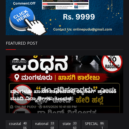
FEATURED POST
FEATURED
ಮಂಗಳೂರು ಖಾಸಗಿ ಕಾಲೇಜಿನಲ್ಲಿ ರ‌್ಯಾಗಿಂಗ್ ಪ್ರಕರಣ5
ಮಂದಿ ವಿದ್ಯಾರ್ಥಿಗಳು ಬಂಧನ
ONLINE PUDU
8/05/2026 10:41:00 PM
coastal
40
national
33
state
33
SPECIAL
86
06
68
60
1