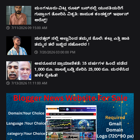
ಮಂಗಳೂರು-ವಿಟ್ಲ ರೂಟ್ ಬಸ್‌ನಲ್ಲಿ ಯುವತಿಯರಿಗೆ
ಗುಪ್ತಾಂಗ ತೋರಿಸಿ ವಿಕೃತಿ: ಕಾಮುಕ ಕಂಡಕ್ಟರ್ ಇರ್ಫಾನ್
ಅರೆಸ್ಟ್!
7/11/2026 09:15:00 AM
ಸುರತ್ಕಲ್ ನಲ್ಲಿ ಅಣ್ಣನಿಂದ ತಮ್ಮನ ಕೊಲೆ: ಕಲ್ಲು ಎತ್ತಿ ಹಾಕಿ
ತಮ್ಮನ ತಲೆ ಜಜ್ಜಿದ ಸಹೋದರ !
7/20/2026 03:00:00 PM
ಅಪರೂಪದ ಪ್ರಾಮಾಣಿಕತೆ: 35 ವರ್ಷಗಳ ಹಿಂದೆ ಪಡೆದ
1,000 ರೂ. ಸಾಲಕ್ಕೆ ಬಡ್ಡಿ ಸೇರಿಸಿ 25,000 ರೂ. ಮರಳಿಸಿದ
ಹಳೇ ಸ್ನೇಹಿತ!
7/13/2026 11:11:00 AM