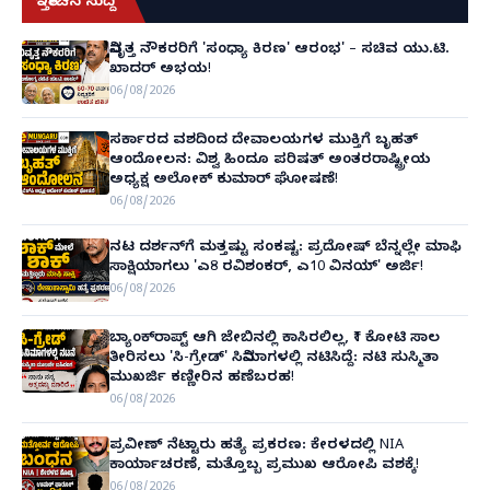
ಇತ್ತೀಚಿನ ಸುದ್ದಿ
ನಿವೃತ್ತ ನೌಕರರಿಗೆ 'ಸಂಧ್ಯಾ ಕಿರಣ' ಆರಂಭ' – ಸಚಿವ ಯು.ಟಿ.
ಖಾದರ್ ಅಭಯ!
06/08/2026
ಸರ್ಕಾರದ ವಶದಿಂದ ದೇವಾಲಯಗಳ ಮುಕ್ತಿಗೆ ಬೃಹತ್
ಆಂದೋಲನ: ವಿಶ್ವ ಹಿಂದೂ ಪರಿಷತ್ ಅಂತರರಾಷ್ಟ್ರೀಯ
ಅಧ್ಯಕ್ಷ ಅಲೋಕ್ ಕುಮಾರ್ ಘೋಷಣೆ!
06/08/2026
ನಟ ದರ್ಶನ್‌ಗೆ ಮತ್ತಷ್ಟು ಸಂಕಷ್ಟ: ಪ್ರದೋಷ್ ಬೆನ್ನಲ್ಲೇ ಮಾಫಿ
ಸಾಕ್ಷಿಯಾಗಲು 'ಎ8 ರವಿಶಂಕರ್, ಎ10 ವಿನಯ್' ಅರ್ಜಿ!
06/08/2026
ಬ್ಯಾಂಕ್‌ರಾಪ್ಟ್‌ ಆಗಿ ಜೇಬಿನಲ್ಲಿ ಕಾಸಿರಲಿಲ್ಲ, ₹1 ಕೋಟಿ ಸಾಲ
ತೀರಿಸಲು 'ಸಿ-ಗ್ರೇಡ್' ಸಿನಿಮಾಗಳಲ್ಲಿ ನಟಿಸಿದ್ದೆ: ನಟಿ ಸುಸ್ಮಿತಾ
ಮುಖರ್ಜಿ ಕಣ್ಣೀರಿನ ಹಣೆಬರಹ!
06/08/2026
ಪ್ರವೀಣ್ ನೆಟ್ಟಾರು ಹತ್ಯೆ ಪ್ರಕರಣ: ಕೇರಳದಲ್ಲಿ NIA
ಕಾರ್ಯಾಚರಣೆ, ಮತ್ತೊಬ್ಬ ಪ್ರಮುಖ ಆರೋಪಿ ವಶಕ್ಕೆ!
06/08/2026