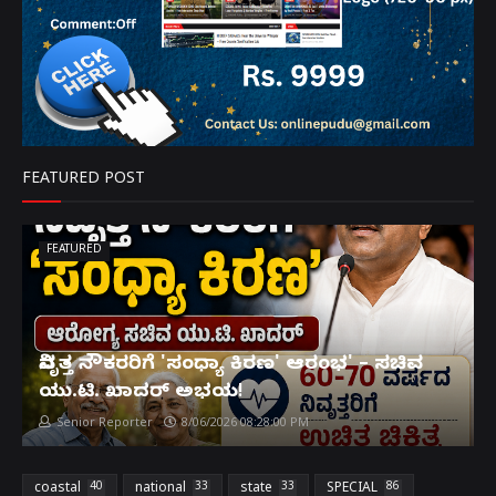
FEATURED POST
FEATURED
ನಿವೃತ್ತ ನೌಕರರಿಗೆ 'ಸಂಧ್ಯಾ ಕಿರಣ' ಆರಂಭ' – ಸಚಿವ
ಯು.ಟಿ. ಖಾದರ್ ಅಭಯ!
Senior Reporter
8/06/2026 08:28:00 PM
coastal
40
national
33
state
33
SPECIAL
86