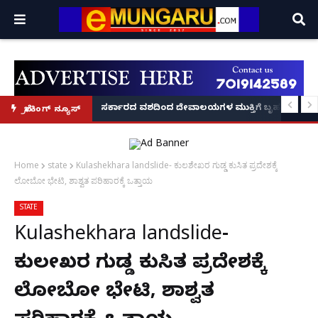
ದಂಡ!
ಿರಣ' ಆರಂಭ' – ಸಚಿವ ಯು.ಟಿ. ಖಾದರ್ ಅಭಯ!
ಸರ್ಕಾರದ ವಶದಿಂದ ದೇವಾಲಯಗಳ ಮುಕ್ತಿಗೆ ಬೃಹತ್ ಆಂದೋ
ಬ್ರೇಕಿಂಗ್ ನ್ಯೂಸ್
Home
state
Kulashekhara landslide- ಕುಲಶೇಖರ ಗುಡ್ಡ ಕುಸಿತ ಪ್ರದೇಶಕ್ಕೆ
ಲೋಬೋ ಭೇಟಿ, ಶಾಶ್ವತ ಪರಿಹಾರಕ್ಕೆ ಒತ್ತಾಯ
STATE
Kulashekhara landslide-
ಕುಲಶೇಖರ ಗುಡ್ಡ ಕುಸಿತ ಪ್ರದೇಶಕ್ಕೆ
ಲೋಬೋ ಭೇಟಿ, ಶಾಶ್ವತ