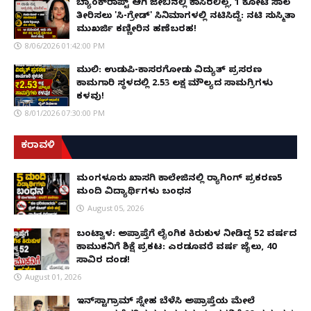
ಬ್ಯಾಂಕ್‌ರಾಪ್ಟ್‌ ಆಗಿ ಜೇಬಿನಲ್ಲಿ ಕಾಸಿರಲಿಲ್ಲ, ₹1 ಕೋಟಿ ಸಾಲ
ತೀರಿಸಲು 'ಸಿ-ಗ್ರೇಡ್' ಸಿನಿಮಾಗಳಲ್ಲಿ ನಟಿಸಿದ್ದೆ: ನಟಿ ಸುಸ್ಮಿತಾ
ಮುಖರ್ಜಿ ಕಣ್ಣೀರಿನ ಹಣೆಬರಹ!
8/06/2026 01:42:00 PM
ಮುಲ್ಕಿ: ಉಡುಪಿ-ಕಾಸರಗೋಡು ವಿದ್ಯುತ್ ಪ್ರಸರಣ
ಕಾಮಗಾರಿ ಸ್ಥಳದಲ್ಲಿ ₹2.53 ಲಕ್ಷ ಮೌಲ್ಯದ ಸಾಮಗ್ರಿಗಳು
ಕಳವು!
8/01/2026 07:30:00 PM
ಕರಾವಳಿ
ಮಂಗಳೂರು ಖಾಸಗಿ ಕಾಲೇಜಿನಲ್ಲಿ ರ‌್ಯಾಗಿಂಗ್ ಪ್ರಕರಣ5
ಮಂದಿ ವಿದ್ಯಾರ್ಥಿಗಳು ಬಂಧನ
August 05, 2026
ಬಂಟ್ವಾಳ: ಅಪ್ರಾಪ್ತೆಗೆ ಲೈಂಗಿಕ ಕಿರುಕುಳ ನೀಡಿದ್ದ 52 ವರ್ಷದ
ಕಾಮುಕನಿಗೆ ಶಿಕ್ಷೆ ಪ್ರಕಟ: ಎರಡೂವರೆ ವರ್ಷ ಜೈಲು, ₹40
ಸಾವಿರ ದಂಡ!
August 01, 2026
ಇನ್‌ಸ್ಟಾಗ್ರಾಮ್ ಸ್ನೇಹ ಬೆಳೆಸಿ ಅಪ್ರಾಪ್ತೆಯ ಮೇಲೆ