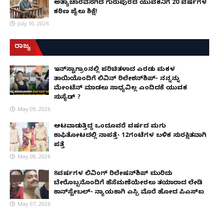
ಅತ್ಯಾಚಾರವೆಸಗಿದ ಗುರುಪುರದ ಯುವಕನಿಗೆ 20 ವರ್ಷಗಳ
ಕಠಿಣ ಜೈಲು ಶಿಕ್ಷೆ!
July 10, 2026
ರಾಜ್ಯ
ಇನ್​ಸ್ಟಾಗ್ರಾಂನಲ್ಲಿ ಪರಿಚಿತಳಾದ ಎರಡು ಮಕ್ಕಳ
ತಾಯಿಯೊಂದಿಗೆ ಲಿವಿನ್ ರಿಲೇಶನ್​ಶಿಪ್- ನನ್ನನ್ನು
ಮೇಂಟೆನ್ ಮಾಡಲು ಸಾಧ್ಯವಿಲ್ಲ ಎಂದಿದಕ್ಕೆ ಯುವಕ
ಸುಸೈಡ್ ?
May 09, 2026
ಆಟವಾಡುತ್ತಿದ್ದ ಒಂದೂವರೆ ವರ್ಷದ ಮಗು
ಕಾಫಿತೋಟದಲ್ಲಿ ನಾಪತ್ತೆ- 12ಗಂಟೆಗಳ ಬಳಿಕ ಸುರಕ್ಷಿತವಾಗಿ
ಪತ್ತೆ
May 08, 2026
8ವರ್ಷಗಳ ಲಿವಿಂಗ್‌ ರಿಲೇಷನ್‌ಶಿಪ್ ಮುರಿದು
ಬೇರೊಬ್ಬನೊಂದಿಗೆ ಹೆಸೆಮಣೆಯೇರಲು ತಯಾರಾದ ಲೇಡಿ
ಕಾನ್‌ಸ್ಟೇಬಲ್- ನ್ಯಾಯಕ್ಕಾಗಿ ಎಸ್ಪಿ ಮೊರೆ ಹೋದ ಪಿಎಸ್ಐ
May 07, 2026