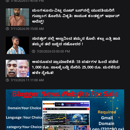
7/18/2026 07:43:00 PM
ಮಂಗಳೂರು-ವಿಟ್ಲ ರೂಟ್ ಬಸ್‌ನಲ್ಲಿ ಯುವತಿಯರಿಗೆ
ಗುಪ್ತಾಂಗ ತೋರಿಸಿ ವಿಕೃತಿ: ಕಾಮುಕ ಕಂಡಕ್ಟರ್ ಇರ್ಫಾನ್
ಅರೆಸ್ಟ್!
7/11/2026 09:15:00 AM
ಸುರತ್ಕಲ್ ನಲ್ಲಿ ಅಣ್ಣನಿಂದ ತಮ್ಮನ ಕೊಲೆ: ಕಲ್ಲು ಎತ್ತಿ ಹಾಕಿ
ತಮ್ಮನ ತಲೆ ಜಜ್ಜಿದ ಸಹೋದರ !
7/20/2026 03:00:00 PM
ಅಪರೂಪದ ಪ್ರಾಮಾಣಿಕತೆ: 35 ವರ್ಷಗಳ ಹಿಂದೆ ಪಡೆದ
1,000 ರೂ. ಸಾಲಕ್ಕೆ ಬಡ್ಡಿ ಸೇರಿಸಿ 25,000 ರೂ. ಮರಳಿಸಿದ
ಹಳೇ ಸ್ನೇಹಿತ!
7/13/2026 11:11:00 AM