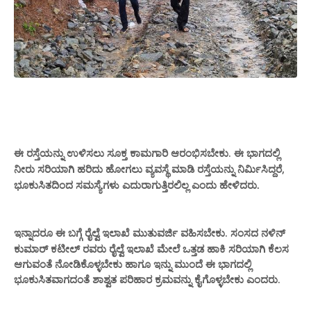
ಈ ರಸ್ತೆಯನ್ನು ಉಳಿ
ಕಾಮಗಾರಿ
ಬೇಕು. ಈ ಭಾಗದಲ್ಲಿ
ಸಲು ಸೂಕ್ತ
ಆರಂಭಿಸ
ನೀರು ಸರಿಯಾಗಿ ಹರಿದು ಹೋಗ
ವ್ಯವಸ್ಥೆ ಮಾಡಿ ರಸ್ತೆಯನ್ನು ನಿರ್ಮಿಸಿದ್ದರೆ,
ಲು
ಭೂಕುಸಿತದಿಂದ ಸಮಸ್ಯೆಗಳು ಎದುರಾಗುತ್ತಿರಲಿಲ್ಲ
ಎಂದು ಹೇಳಿದರು.
ಇನ್ನಾದರೂ
ರೈಲ್ವೆ ಇಲಾಖೆ ಮುತುವರ್ಜಿ ವಹಿಸಬೇಕು. ಸಂಸದ ನಳಿನ್
ಈ ಬಗ್ಗೆ
ಕುಮಾರ್ ಕಟೀಲ್ ರವರು ರೈಲ್ವೆ ಇಲಾಖೆ ಮೇಲೆ ಒತ್ತಡ ಹಾಕಿ ಸರಿಯಾಗಿ ಕೆಲಸ
ಆಗುವಂತೆ ನೋಡಿಕೊಳ್ಳಬೇಕು ಹಾಗೂ ಇನ್ನು ಮುಂದೆ ಈ ಭಾಗದಲ್ಲಿ
ಭೂಕುಸಿತವಾಗದಂತೆ ಶಾಶ್ವತ ಪರಿಹಾರ ಕ್ರಮವನ್ನು ಕೈಗೊಳ್ಳಬೇಕು ಎಂದರು.