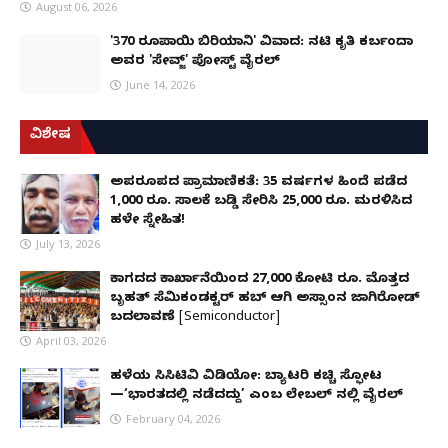
August 06, 2026
'370 ರೂಪಾಯಿ ಬಿರಿಯಾನಿ' ವಿವಾದ: ನಟಿ ಕೃತಿ ಕರ್ಬಂದಾ
ಅವರ 'ಸೇವ್ಜ್' ಪೋಸ್ಟ್ ವೈರಲ್
June 14, 2026
ವಿಶೇಷ
ಅಪರೂಪದ ಪ್ರಾಮಾಣಿಕತೆ: 35 ವರ್ಷಗಳ ಹಿಂದೆ ಪಡೆದ
1,000 ರೂ. ಸಾಲಕ್ಕೆ ಬಡ್ಡಿ ಸೇರಿಸಿ 25,000 ರೂ. ಮರಳಿಸಿದ
ಹಳೇ ಸ್ನೇಹಿತ!
July 13, 2026
ಕಾಗದದ ಕಾರ್ಖಾನೆಯಿಂದ 27,000 ಕೋಟಿ ರೂ. ಮೊತ್ತದ
ಬೃಹತ್ ಸೆಮಿಕಂಡಕ್ಟರ್ ಹಬ್ ಆಗಿ ಅಸ್ಸಾಂನ ಜಾಗಿರೋಡ್
ಬದಲಾವಣೆ [Semiconductor]
April 03, 2026
ಹಳೆಯ ಸಿಸಿಟಿವಿ ವಿಡಿಯೋ: ಬ್ಯಾಟರಿ ಕಚ್ಚಿ ಸ್ಫೋಟ
—‘ಭಾರತದಲ್ಲಿ ನಡೆದದ್ದು’ ಎಂಬ ಲೇಬಲ್ ನಲ್ಲಿ ವೈರಲ್
February 04, 2026