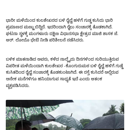
ಮಳೆಯಿಂ
ಕುಲಶೇಖರದ ಬಳಿ ರೈಲ್ವೆ ಹಳಿಗೆ ಗುಡ್ಡ ಕುಸಿ
ಭಾರಿ
ಭಾರೀ
ದ
ದು
ಪ್ರಮಾಣದ ಮಣ್ಣು ಬಿದ್ದಿದೆ. ಇದರಿಂದಾಗಿ ರೈ
ಸಂಚಾರಕ್ಕೆ ತೊಡ
ಲು
ಕಾಗಿದೆ.
ಘಟನಾ ಸ್ಥಳಕ್ಕೆ ಮಂಗಳೂರು ದಕ್ಷಿಣ ವಿಧಾನಸಭಾ ಕ್ಷೇತ್ರದ ಮಾಜಿ ಶಾಸಕ ಜೆ.
ಆರ್. ಲೋಬೊ ಭೇಟಿ ನೀಡಿ ಪರಿಶೀಲನೆ ನಡೆಸಿದರು.
ಬಳಿಕ ಮಾತನಾ
, ಕಳೆದ ನಾಲ್ಕೈದು ದಿನಗಳಿಂದ ಸುರಿಯುತ್ತಿರುವ
ಡಿದ ಅವರು
ವಿಪರೀತ ಮಳೆಯಿಂದಾಗಿ ಕುಲಶೇಖರ -ಕೊಂಗುರುಮಠ ಬಳಿ ರೈಲ್ವೆ ಹಳಿಗೆ ಗುಡ್ಡೆ
ಕುಸಿತದಿಂದ ರೈಲ್ವೆ ಸಂಚಾರಕ್ಕೆ ತೊಡ
ಟಾಗಿದೆ.
ರಸ್ತೆ ಕುಸಿದರೆ ಅಲ್ಲಿರುವ
ಕುಂ
ಈ
ಅನೇಕ ಮನೆಗಳಿಗೂ ಹನಿಯಾಗುವ ಸಾಧ್ಯತೆ ಇದೆ
ಎಂದು ಆತಂಕ
ವ್ಯಕ್ತಪಡಿಸಿದರು.