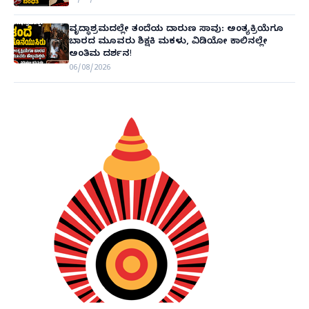
ವೃದ್ಧಾಶ್ರಮದಲ್ಲೇ ತಂದೆಯ ದಾರುಣ ಸಾವು: ಅಂತ್ಯಕ್ರಿಯೆಗೂ
ಬಾರದ ಮೂವರು ಶಿಕ್ಷಕಿ ಮಕಳು, ವಿಡಿಯೋ ಕಾಲಿನಲ್ಲೇ
ಅಂತಿಮ ದರ್ಶನ!
06/08/2026