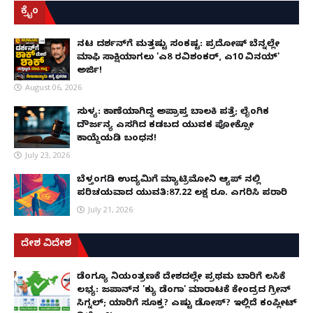
ಕ್ರೈಂ
ನಟ ದರ್ಶನ್‌ಗೆ ಮತ್ತಷ್ಟು ಸಂಕಷ್ಟ: ಪ್ರದೋಷ್ ಬೆನ್ನಲ್ಲೇ
ಮಾಫಿ ಸಾಕ್ಷಿಯಾಗಲು 'ಎ8 ರವಿಶಂಕರ್, ಎ10 ವಿನಯ್'
ಅರ್ಜಿ!
August 06, 2026
ಸುಳ್ಯ: ಕಾಣೆಯಾಗಿದ್ದ ಅಪ್ರಾಪ್ತ ಬಾಲಕಿ ಪತ್ತೆ; ಲೈಂಗಿಕ
ದೌರ್ಜನ್ಯ ಎಸಗಿದ ಕಡಬದ ಯುವಕ ಪೋಕ್ಸೋ
ಕಾಯ್ದೆಯಡಿ ಬಂಧನ!
July 23, 2026
ಬೆಳ್ತಂಗಡಿ ಉದ್ಯಮಿಗೆ ಮ್ಯಾಟ್ರಿಮೋನಿ ಆ್ಯಪ್ ನಲ್ಲಿ
ಪರಿಚಯವಾದ ಯುವತಿ:87.22 ಲಕ್ಷ ರೂ. ಎಗರಿಸಿ ಪರಾರಿ
July 21, 2026
ದೇಶ ವಿದೇಶ
ಡೆಂಗ್ಯೂ ನಿಯಂತ್ರಣಕ್ಕೆ ದೇಶದಲ್ಲೇ ಪ್ರಥಮ ಬಾರಿಗೆ ಲಸಿಕೆ
ಲಭ್ಯ: ಜಪಾನ್‌ನ 'ಕ್ಯು ಡೆಂಗಾ' ಮಾರಾಟಕ್ಕೆ ಕೇಂದ್ರದ ಗ್ರೀನ್
ಸಿಗ್ನಲ್; ಯಾರಿಗೆ ಸೂಕ್ತ? ಎಷ್ಟು ಡೋಸ್? ಇಲ್ಲಿದೆ ಕಂಪ್ಲೀಟ್