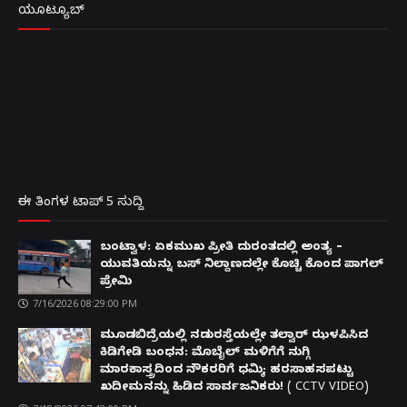
ಯೂಟ್ಯೂಬ್
ಈ ತಿಂಗಳ ಟಾಪ್ 5 ಸುದ್ದಿ
ಬಂಟ್ವಾಳ: ಏಕಮುಖ ಪ್ರೀತಿ ದುರಂತದಲ್ಲಿ ಅಂತ್ಯ –
ಯುವತಿಯನ್ನು ಬಸ್ ನಿಲ್ದಾಣದಲ್ಲೇ ಕೊಚ್ಚಿ ಕೊಂದ ಪಾಗಲ್
ಪ್ರೇಮಿ
7/16/2026 08:29:00 PM
ಮೂಡಬಿದ್ರೆಯಲ್ಲಿ ನಡುರಸ್ತೆಯಲ್ಲೇ ತಲ್ವಾರ್ ಝಳಪಿಸಿದ
ಕಿಡಿಗೇಡಿ ಬಂಧನ: ಮೊಬೈಲ್ ಮಳಿಗೆಗೆ ನುಗ್ಗಿ
ಮಾರಕಾಸ್ತ್ರದಿಂದ ನೌಕರರಿಗೆ ಧಮ್ಕಿ; ಹರಸಾಹಸಪಟ್ಟು
ಖದೀಮನನ್ನು ಹಿಡಿದ ಸಾರ್ವಜನಿಕರು! ( CCTV VIDEO)