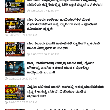
ವೆನ್‌ಲಾಕ್ ಆಸ್ಪತ್ರೆಯಲ್ಲಿ ಚಿಕಿತ್ಸೆಗೆ ಬಂದಾಗ ಮೃತಪಟ್ಟ
ಮಹಿಳೆಯ ಕುತ್ತಿಗೆಯಲ್ಲಿದ್ದ ₹1.50 ಲಕ್ಷದ ಚಿನ್ನದ ಸರ ಕಳವು!
8/01/2026 07:12:00 PM
ಮಂಗಳೂರು: ಕಾಲೇಜು ಜೂನಿಯರ್‌ಗಳ ಮೇಲೆ
ಸೀನಿಯರ್‌ಗಳಿಂದ ಹಲ್ಲೆ; ರ‌್ಯಾಗಿಂಗ್ ಶಂಕೆ – ಪೊಲೀಸ್
ಕಮಿಷನರ್ ಸ್ಪಷ್ಟನೆ!
8/05/2026 09:17:00 AM
ಮಂಗಳೂರು ಖಾಸಗಿ ಕಾಲೇಜಿನಲ್ಲಿ ರ‌್ಯಾಗಿಂಗ್ ಪ್ರಕರಣ5
ಮಂದಿ ವಿದ್ಯಾರ್ಥಿಗಳು ಬಂಧನ
8/05/2026 10:41:00 PM
ಸುಳ್ಯ: ಕಾಣೆಯಾಗಿದ್ದ ಅಪ್ರಾಪ್ತ ಬಾಲಕಿ ಪತ್ತೆ; ಲೈಂಗಿಕ
ದೌರ್ಜನ್ಯ ಎಸಗಿದ ಕಡಬದ ಯುವಕ ಪೋಕ್ಸೋ
ಕಾಯ್ದೆಯಡಿ ಬಂಧನ!
7/23/2026 09:30:00 PM
ವಿಕೃತಿ!: ಚಲಿಸುವ ಖಾಸಗಿ ಬಸ್‌ನಲ್ಲಿ ಸಹಪ್ರಯಾಣಿಕರೆದುರು
ವೃದ್ಧನ ಅಸಭ್ಯ ವರ್ತನೆ, ವೀಡಿಯೋ ಮಾಡಿದ
ಪ್ರಯಾಣಿಕರು!
8/01/2026 07:52:00 PM