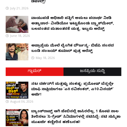
ಡಿಟೇಲ್ಸ್!
July 21, 2026
ವಾಯುಪಡೆ ಅಧಿಕಾರಿ ಪತ್ನಿಗೆ ಅಮಲು ಪದಾರ್ಥ ನೀಡಿ
ಅತ್ಯಾಚಾರ- ವೀಡಿಯೋ ಇಟ್ಟುಕೊಂಡು ಬ್ಲ್ಯಾಕ್‌ಮೇಲ್,
ಬಲವಂತದ ಮತಾಂತರಕ್ಕೆ ಯತ್ನ, ಇಬ್ಬರು ಅರೆಸ್ಟ್
June 18, 2026
ಅಪ್ರಾಪ್ತೆಯ ಮೇಲೆ ಲೈಂಗಿಕ ದೌರ್ಜನ್ಯ- ಬಿಜೆಪಿ ಸಂಸದ
ಬಂಡಿ ಸಂಜಯ್ ಕುಮಾರ್ ಪುತ್ರ ಅರೆಸ್ಟ್
May 18, 2026
ಗ್ಲಾಮರ್
ಜನಪ್ರಿಯ ಸುದ್ದಿ
ನಟ ದರ್ಶನ್‌ಗೆ ಮತ್ತಷ್ಟು ಸಂಕಷ್ಟ: ಪ್ರದೋಷ್ ಬೆನ್ನಲ್ಲೇ
ಮಾಫಿ ಸಾಕ್ಷಿಯಾಗಲು 'ಎ8 ರವಿಶಂಕರ್, ಎ10 ವಿನಯ್'
ಅರ್ಜಿ!
August 06, 2026
ಬ್ಯಾಂಕ್‌ರಾಪ್ಟ್‌ ಆಗಿ ಜೇಬಿನಲ್ಲಿ ಕಾಸಿರಲಿಲ್ಲ, ₹1 ಕೋಟಿ ಸಾಲ
ತೀರಿಸಲು 'ಸಿ-ಗ್ರೇಡ್' ಸಿನಿಮಾಗಳಲ್ಲಿ ನಟಿಸಿದ್ದೆ: ನಟಿ ಸುಸ್ಮಿತಾ
ಮುಖರ್ಜಿ ಕಣ್ಣೀರಿನ ಹಣೆಬರಹ!