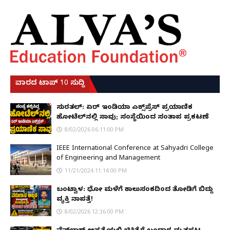
ವಾರದ ಟಾಪ್ 10 ಸುದ್ದಿ
ಸುರತ್ಕಲ್: ಏರ್ ಇಂಡಿಯಾ ಎಕ್ಸ್‌ಪ್ರೆಸ್ ಪ್ರಯಾಣಿಕ
ಹೋಟೆಲ್‌ನಲ್ಲಿ ಸಾವು; ಸಂಸ್ಥೆಯಿಂದ ಸಂತಾಪ ಪ್ರಕಟಣೆ
8/02/2026 06:11:00 PM
IEEE International Conference at Sahyadri College
of Engineering and Management
11/21/2024 11:14:00 PM
ಬಂಟ್ವಾಳ: ಧೋ ಮಳೆಗೆ ಕಾಲುಸಂಕದಿಂದ ತೋಡಿಗೆ ಬಿದ್ದು
ವ್ಯಕ್ತಿ ನಾಪತ್ತೆ!
8/02/2026 12:36:00 PM