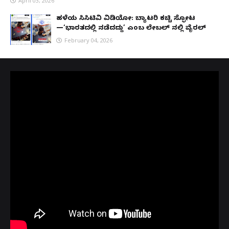
April 03, 2026
ಹಳೆಯ ಸಿಸಿಟಿವಿ ವಿಡಿಯೋ: ಬ್ಯಾಟರಿ ಕಚ್ಚಿ ಸ್ಫೋಟ
—‘ಭಾರತದಲ್ಲಿ ನಡೆದದ್ದು’ ಎಂಬ ಲೇಬಲ್ ನಲ್ಲಿ ವೈರಲ್
February 04, 2026