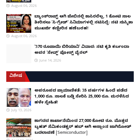
August 06, 2026
ಬ್ಯಾಂಕ್‌ರಾಪ್ಟ್‌ ಆಗಿ ಜೇಬಿನಲ್ಲಿ ಕಾಸಿರಲಿಲ್ಲ, ₹1 ಕೋಟಿ ಸಾಲ
ತೀರಿಸಲು 'ಸಿ-ಗ್ರೇಡ್' ಸಿನಿಮಾಗಳಲ್ಲಿ ನಟಿಸಿದ್ದೆ: ನಟಿ ಸುಸ್ಮಿತಾ
ಮುಖರ್ಜಿ ಕಣ್ಣೀರಿನ ಹಣೆಬರಹ!
August 06, 2026
'370 ರೂಪಾಯಿ ಬಿರಿಯಾನಿ' ವಿವಾದ: ನಟಿ ಕೃತಿ ಕರ್ಬಂದಾ
ಅವರ 'ಸೇವ್ಜ್' ಪೋಸ್ಟ್ ವೈರಲ್
June 14, 2026
ವಿಶೇಷ
ಅಪರೂಪದ ಪ್ರಾಮಾಣಿಕತೆ: 35 ವರ್ಷಗಳ ಹಿಂದೆ ಪಡೆದ
1,000 ರೂ. ಸಾಲಕ್ಕೆ ಬಡ್ಡಿ ಸೇರಿಸಿ 25,000 ರೂ. ಮರಳಿಸಿದ
ಹಳೇ ಸ್ನೇಹಿತ!
July 13, 2026
ಕಾಗದದ ಕಾರ್ಖಾನೆಯಿಂದ 27,000 ಕೋಟಿ ರೂ. ಮೊತ್ತದ
ಬೃಹತ್ ಸೆಮಿಕಂಡಕ್ಟರ್ ಹಬ್ ಆಗಿ ಅಸ್ಸಾಂನ ಜಾಗಿರೋಡ್
ಬದಲಾವಣೆ [Semiconductor]