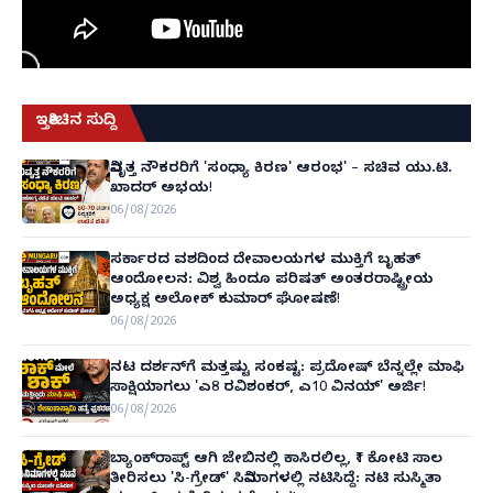
ಇತ್ತೀಚಿನ ಸುದ್ದಿ
ನಿವೃತ್ತ ನೌಕರರಿಗೆ 'ಸಂಧ್ಯಾ ಕಿರಣ' ಆರಂಭ' – ಸಚಿವ ಯು.ಟಿ.
ಖಾದರ್ ಅಭಯ!
06/08/2026
ಸರ್ಕಾರದ ವಶದಿಂದ ದೇವಾಲಯಗಳ ಮುಕ್ತಿಗೆ ಬೃಹತ್
ಆಂದೋಲನ: ವಿಶ್ವ ಹಿಂದೂ ಪರಿಷತ್ ಅಂತರರಾಷ್ಟ್ರೀಯ
ಅಧ್ಯಕ್ಷ ಅಲೋಕ್ ಕುಮಾರ್ ಘೋಷಣೆ!
06/08/2026
ನಟ ದರ್ಶನ್‌ಗೆ ಮತ್ತಷ್ಟು ಸಂಕಷ್ಟ: ಪ್ರದೋಷ್ ಬೆನ್ನಲ್ಲೇ ಮಾಫಿ
ಸಾಕ್ಷಿಯಾಗಲು 'ಎ8 ರವಿಶಂಕರ್, ಎ10 ವಿನಯ್' ಅರ್ಜಿ!
06/08/2026
ಬ್ಯಾಂಕ್‌ರಾಪ್ಟ್‌ ಆಗಿ ಜೇಬಿನಲ್ಲಿ ಕಾಸಿರಲಿಲ್ಲ, ₹1 ಕೋಟಿ ಸಾಲ
ತೀರಿಸಲು 'ಸಿ-ಗ್ರೇಡ್' ಸಿನಿಮಾಗಳಲ್ಲಿ ನಟಿಸಿದ್ದೆ: ನಟಿ ಸುಸ್ಮಿತಾ