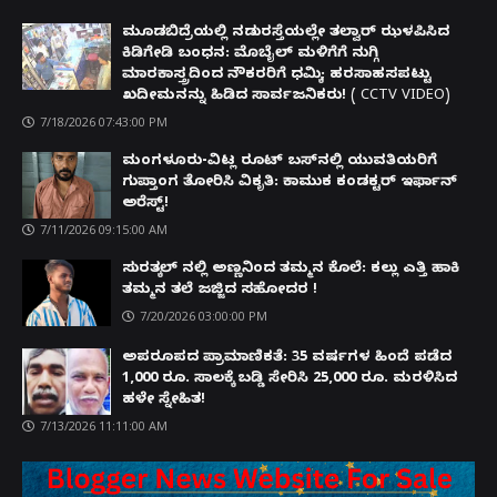
ಮೂಡಬಿದ್ರೆಯಲ್ಲಿ ನಡುರಸ್ತೆಯಲ್ಲೇ ತಲ್ವಾರ್ ಝಳಪಿಸಿದ
ಕಿಡಿಗೇಡಿ ಬಂಧನ: ಮೊಬೈಲ್ ಮಳಿಗೆಗೆ ನುಗ್ಗಿ
ಮಾರಕಾಸ್ತ್ರದಿಂದ ನೌಕರರಿಗೆ ಧಮ್ಕಿ; ಹರಸಾಹಸಪಟ್ಟು
ಖದೀಮನನ್ನು ಹಿಡಿದ ಸಾರ್ವಜನಿಕರು! ( CCTV VIDEO)
7/18/2026 07:43:00 PM
ಮಂಗಳೂರು-ವಿಟ್ಲ ರೂಟ್ ಬಸ್‌ನಲ್ಲಿ ಯುವತಿಯರಿಗೆ
ಗುಪ್ತಾಂಗ ತೋರಿಸಿ ವಿಕೃತಿ: ಕಾಮುಕ ಕಂಡಕ್ಟರ್ ಇರ್ಫಾನ್
ಅರೆಸ್ಟ್!
7/11/2026 09:15:00 AM
ಸುರತ್ಕಲ್ ನಲ್ಲಿ ಅಣ್ಣನಿಂದ ತಮ್ಮನ ಕೊಲೆ: ಕಲ್ಲು ಎತ್ತಿ ಹಾಕಿ
ತಮ್ಮನ ತಲೆ ಜಜ್ಜಿದ ಸಹೋದರ !
7/20/2026 03:00:00 PM
ಅಪರೂಪದ ಪ್ರಾಮಾಣಿಕತೆ: 35 ವರ್ಷಗಳ ಹಿಂದೆ ಪಡೆದ
1,000 ರೂ. ಸಾಲಕ್ಕೆ ಬಡ್ಡಿ ಸೇರಿಸಿ 25,000 ರೂ. ಮರಳಿಸಿದ
ಹಳೇ ಸ್ನೇಹಿತ!
7/13/2026 11:11:00 AM