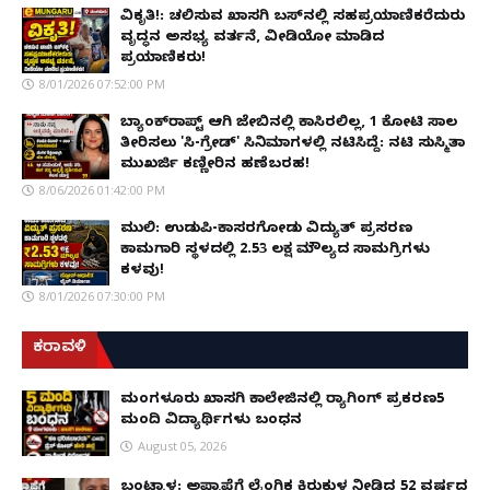
ವಿಕೃತಿ!: ಚಲಿಸುವ ಖಾಸಗಿ ಬಸ್‌ನಲ್ಲಿ ಸಹಪ್ರಯಾಣಿಕರೆದುರು
ವೃದ್ಧನ ಅಸಭ್ಯ ವರ್ತನೆ, ವೀಡಿಯೋ ಮಾಡಿದ
ಪ್ರಯಾಣಿಕರು!
8/01/2026 07:52:00 PM
ಬ್ಯಾಂಕ್‌ರಾಪ್ಟ್‌ ಆಗಿ ಜೇಬಿನಲ್ಲಿ ಕಾಸಿರಲಿಲ್ಲ, ₹1 ಕೋಟಿ ಸಾಲ
ತೀರಿಸಲು 'ಸಿ-ಗ್ರೇಡ್' ಸಿನಿಮಾಗಳಲ್ಲಿ ನಟಿಸಿದ್ದೆ: ನಟಿ ಸುಸ್ಮಿತಾ
ಮುಖರ್ಜಿ ಕಣ್ಣೀರಿನ ಹಣೆಬರಹ!
8/06/2026 01:42:00 PM
ಮುಲ್ಕಿ: ಉಡುಪಿ-ಕಾಸರಗೋಡು ವಿದ್ಯುತ್ ಪ್ರಸರಣ
ಕಾಮಗಾರಿ ಸ್ಥಳದಲ್ಲಿ ₹2.53 ಲಕ್ಷ ಮೌಲ್ಯದ ಸಾಮಗ್ರಿಗಳು
ಕಳವು!
8/01/2026 07:30:00 PM
ಕರಾವಳಿ
ಮಂಗಳೂರು ಖಾಸಗಿ ಕಾಲೇಜಿನಲ್ಲಿ ರ‌್ಯಾಗಿಂಗ್ ಪ್ರಕರಣ5
ಮಂದಿ ವಿದ್ಯಾರ್ಥಿಗಳು ಬಂಧನ
August 05, 2026
ಬಂಟ್ವಾಳ: ಅಪ್ರಾಪ್ತೆಗೆ ಲೈಂಗಿಕ ಕಿರುಕುಳ ನೀಡಿದ್ದ 52 ವರ್ಷದ