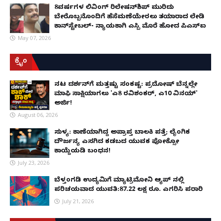
8ವರ್ಷಗಳ ಲಿವಿಂಗ್‌ ರಿಲೇಷನ್‌ಶಿಪ್ ಮುರಿದು
ಬೇರೊಬ್ಬನೊಂದಿಗೆ ಹೆಸೆಮಣೆಯೇರಲು ತಯಾರಾದ ಲೇಡಿ
ಕಾನ್‌ಸ್ಟೇಬಲ್- ನ್ಯಾಯಕ್ಕಾಗಿ ಎಸ್ಪಿ ಮೊರೆ ಹೋದ ಪಿಎಸ್ಐ
May 07, 2026
ಕ್ರೈಂ
ನಟ ದರ್ಶನ್‌ಗೆ ಮತ್ತಷ್ಟು ಸಂಕಷ್ಟ: ಪ್ರದೋಷ್ ಬೆನ್ನಲ್ಲೇ
ಮಾಫಿ ಸಾಕ್ಷಿಯಾಗಲು 'ಎ8 ರವಿಶಂಕರ್, ಎ10 ವಿನಯ್'
ಅರ್ಜಿ!
August 06, 2026
ಸುಳ್ಯ: ಕಾಣೆಯಾಗಿದ್ದ ಅಪ್ರಾಪ್ತ ಬಾಲಕಿ ಪತ್ತೆ; ಲೈಂಗಿಕ
ದೌರ್ಜನ್ಯ ಎಸಗಿದ ಕಡಬದ ಯುವಕ ಪೋಕ್ಸೋ
ಕಾಯ್ದೆಯಡಿ ಬಂಧನ!
July 23, 2026
ಬೆಳ್ತಂಗಡಿ ಉದ್ಯಮಿಗೆ ಮ್ಯಾಟ್ರಿಮೋನಿ ಆ್ಯಪ್ ನಲ್ಲಿ
ಪರಿಚಯವಾದ ಯುವತಿ:87.22 ಲಕ್ಷ ರೂ. ಎಗರಿಸಿ ಪರಾರಿ
July 21, 2026