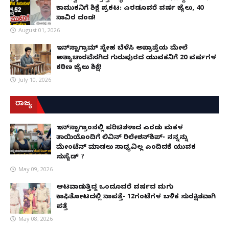
ಕಾಮುಕನಿಗೆ ಶಿಕ್ಷೆ ಪ್ರಕಟ: ಎರಡೂವರೆ ವರ್ಷ ಜೈಲು, ₹40
ಸಾವಿರ ದಂಡ!
August 01, 2026
ಇನ್‌ಸ್ಟಾಗ್ರಾಮ್ ಸ್ನೇಹ ಬೆಳೆಸಿ ಅಪ್ರಾಪ್ತೆಯ ಮೇಲೆ
ಅತ್ಯಾಚಾರವೆಸಗಿದ ಗುರುಪುರದ ಯುವಕನಿಗೆ 20 ವರ್ಷಗಳ
ಕಠಿಣ ಜೈಲು ಶಿಕ್ಷೆ!
July 10, 2026
ರಾಜ್ಯ
ಇನ್​ಸ್ಟಾಗ್ರಾಂನಲ್ಲಿ ಪರಿಚಿತಳಾದ ಎರಡು ಮಕ್ಕಳ
ತಾಯಿಯೊಂದಿಗೆ ಲಿವಿನ್ ರಿಲೇಶನ್​ಶಿಪ್- ನನ್ನನ್ನು
ಮೇಂಟೆನ್ ಮಾಡಲು ಸಾಧ್ಯವಿಲ್ಲ ಎಂದಿದಕ್ಕೆ ಯುವಕ
ಸುಸೈಡ್ ?
May 09, 2026
ಆಟವಾಡುತ್ತಿದ್ದ ಒಂದೂವರೆ ವರ್ಷದ ಮಗು
ಕಾಫಿತೋಟದಲ್ಲಿ ನಾಪತ್ತೆ- 12ಗಂಟೆಗಳ ಬಳಿಕ ಸುರಕ್ಷಿತವಾಗಿ
ಪತ್ತೆ
May 08, 2026