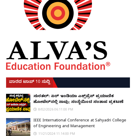
ವಾರದ ಟಾಪ್ 10 ಸುದ್ದಿ
ಸುರತ್ಕಲ್: ಏರ್ ಇಂಡಿಯಾ ಎಕ್ಸ್‌ಪ್ರೆಸ್ ಪ್ರಯಾಣಿಕ
ಹೋಟೆಲ್‌ನಲ್ಲಿ ಸಾವು; ಸಂಸ್ಥೆಯಿಂದ ಸಂತಾಪ ಪ್ರಕಟಣೆ
8/02/2026 06:11:00 PM
IEEE International Conference at Sahyadri College
of Engineering and Management
11/21/2024 11:14:00 PM