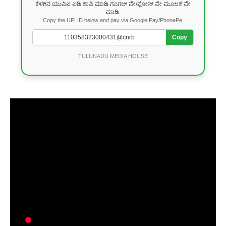
ಕೆಳಗಿನ ಯುಪಿಐ ಐಡಿ ಕಾಪಿ ಮಾಡಿ ಗೂಗಲ್ ಪೇ/ಫೋನ್ ಪೇ ಮೂಲಕ ಪೇ
ಮಾಡಿ.
Copy the UPI ID below and pay via Google Pay/PhonePe.
Copy
TULUNADU MEDIA HOUSE