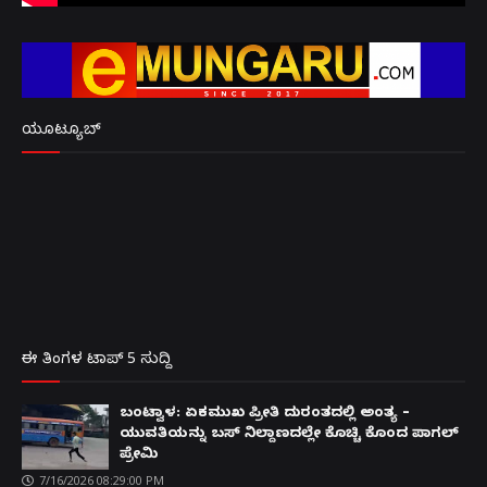
ಯೂಟ್ಯೂಬ್
ಈ ತಿಂಗಳ ಟಾಪ್ 5 ಸುದ್ದಿ
ಬಂಟ್ವಾಳ: ಏಕಮುಖ ಪ್ರೀತಿ ದುರಂತದಲ್ಲಿ ಅಂತ್ಯ –
ಯುವತಿಯನ್ನು ಬಸ್ ನಿಲ್ದಾಣದಲ್ಲೇ ಕೊಚ್ಚಿ ಕೊಂದ ಪಾಗಲ್
ಪ್ರೇಮಿ
7/16/2026 08:29:00 PM