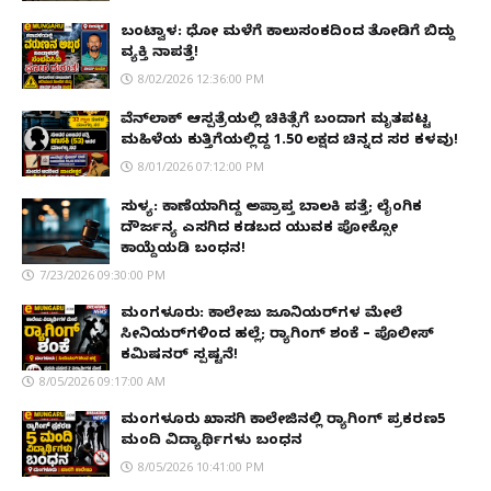
ಬಂಟ್ವಾಳ: ಧೋ ಮಳೆಗೆ ಕಾಲುಸಂಕದಿಂದ ತೋಡಿಗೆ ಬಿದ್ದು
ವ್ಯಕ್ತಿ ನಾಪತ್ತೆ!
8/02/2026 12:36:00 PM
ವೆನ್‌ಲಾಕ್ ಆಸ್ಪತ್ರೆಯಲ್ಲಿ ಚಿಕಿತ್ಸೆಗೆ ಬಂದಾಗ ಮೃತಪಟ್ಟ
ಮಹಿಳೆಯ ಕುತ್ತಿಗೆಯಲ್ಲಿದ್ದ ₹1.50 ಲಕ್ಷದ ಚಿನ್ನದ ಸರ ಕಳವು!
8/01/2026 07:12:00 PM
ಸುಳ್ಯ: ಕಾಣೆಯಾಗಿದ್ದ ಅಪ್ರಾಪ್ತ ಬಾಲಕಿ ಪತ್ತೆ; ಲೈಂಗಿಕ
ದೌರ್ಜನ್ಯ ಎಸಗಿದ ಕಡಬದ ಯುವಕ ಪೋಕ್ಸೋ
ಕಾಯ್ದೆಯಡಿ ಬಂಧನ!
7/23/2026 09:30:00 PM
ಮಂಗಳೂರು: ಕಾಲೇಜು ಜೂನಿಯರ್‌ಗಳ ಮೇಲೆ
ಸೀನಿಯರ್‌ಗಳಿಂದ ಹಲ್ಲೆ; ರ‌್ಯಾಗಿಂಗ್ ಶಂಕೆ – ಪೊಲೀಸ್
ಕಮಿಷನರ್ ಸ್ಪಷ್ಟನೆ!
8/05/2026 09:17:00 AM
ಮಂಗಳೂರು ಖಾಸಗಿ ಕಾಲೇಜಿನಲ್ಲಿ ರ‌್ಯಾಗಿಂಗ್ ಪ್ರಕರಣ5
ಮಂದಿ ವಿದ್ಯಾರ್ಥಿಗಳು ಬಂಧನ
8/05/2026 10:41:00 PM