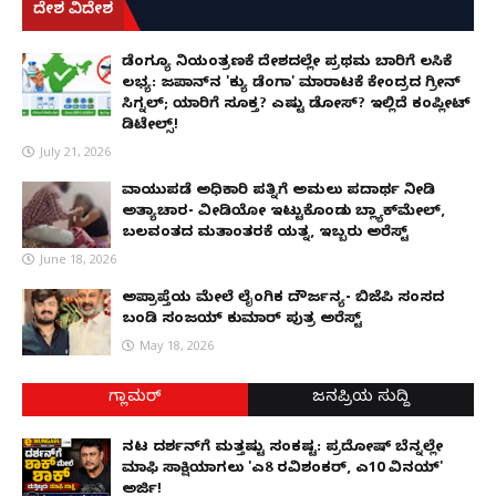
ದೇಶ ವಿದೇಶ
ಡೆಂಗ್ಯೂ ನಿಯಂತ್ರಣಕ್ಕೆ ದೇಶದಲ್ಲೇ ಪ್ರಥಮ ಬಾರಿಗೆ ಲಸಿಕೆ
ಲಭ್ಯ: ಜಪಾನ್‌ನ 'ಕ್ಯು ಡೆಂಗಾ' ಮಾರಾಟಕ್ಕೆ ಕೇಂದ್ರದ ಗ್ರೀನ್
ಸಿಗ್ನಲ್; ಯಾರಿಗೆ ಸೂಕ್ತ? ಎಷ್ಟು ಡೋಸ್? ಇಲ್ಲಿದೆ ಕಂಪ್ಲೀಟ್
ಡಿಟೇಲ್ಸ್!
July 21, 2026
ವಾಯುಪಡೆ ಅಧಿಕಾರಿ ಪತ್ನಿಗೆ ಅಮಲು ಪದಾರ್ಥ ನೀಡಿ
ಅತ್ಯಾಚಾರ- ವೀಡಿಯೋ ಇಟ್ಟುಕೊಂಡು ಬ್ಲ್ಯಾಕ್‌ಮೇಲ್,
ಬಲವಂತದ ಮತಾಂತರಕ್ಕೆ ಯತ್ನ, ಇಬ್ಬರು ಅರೆಸ್ಟ್
June 18, 2026
ಅಪ್ರಾಪ್ತೆಯ ಮೇಲೆ ಲೈಂಗಿಕ ದೌರ್ಜನ್ಯ- ಬಿಜೆಪಿ ಸಂಸದ
ಬಂಡಿ ಸಂಜಯ್ ಕುಮಾರ್ ಪುತ್ರ ಅರೆಸ್ಟ್
May 18, 2026
ಗ್ಲಾಮರ್
ಜನಪ್ರಿಯ ಸುದ್ದಿ
ನಟ ದರ್ಶನ್‌ಗೆ ಮತ್ತಷ್ಟು ಸಂಕಷ್ಟ: ಪ್ರದೋಷ್ ಬೆನ್ನಲ್ಲೇ
ಮಾಫಿ ಸಾಕ್ಷಿಯಾಗಲು 'ಎ8 ರವಿಶಂಕರ್, ಎ10 ವಿನಯ್'
ಅರ್ಜಿ!