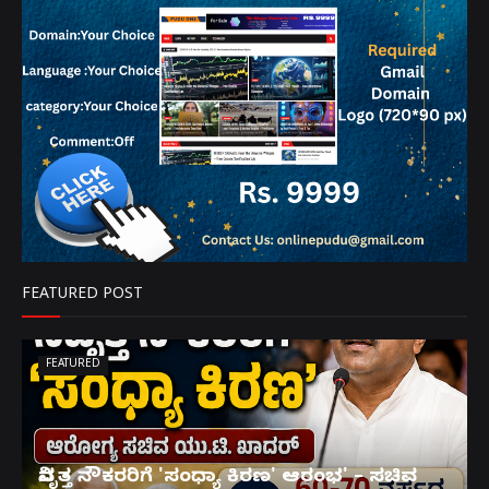
FEATURED POST
FEATURED
ನಿವೃತ್ತ ನೌಕರರಿಗೆ 'ಸಂಧ್ಯಾ ಕಿರಣ' ಆರಂಭ' – ಸಚಿವ