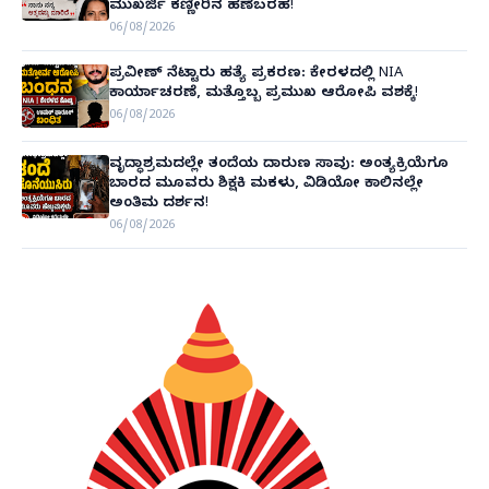
ಮುಖರ್ಜಿ ಕಣ್ಣೀರಿನ ಹಣೆಬರಹ!
06/08/2026
ಪ್ರವೀಣ್ ನೆಟ್ಟಾರು ಹತ್ಯೆ ಪ್ರಕರಣ: ಕೇರಳದಲ್ಲಿ NIA
ಕಾರ್ಯಾಚರಣೆ, ಮತ್ತೊಬ್ಬ ಪ್ರಮುಖ ಆರೋಪಿ ವಶಕ್ಕೆ!
06/08/2026
ವೃದ್ಧಾಶ್ರಮದಲ್ಲೇ ತಂದೆಯ ದಾರುಣ ಸಾವು: ಅಂತ್ಯಕ್ರಿಯೆಗೂ
ಬಾರದ ಮೂವರು ಶಿಕ್ಷಕಿ ಮಕಳು, ವಿಡಿಯೋ ಕಾಲಿನಲ್ಲೇ
ಅಂತಿಮ ದರ್ಶನ!
06/08/2026