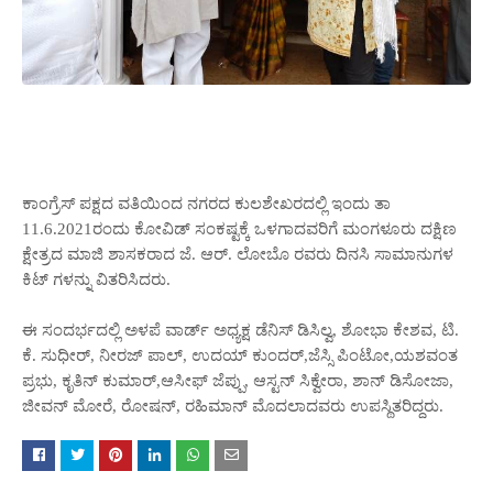
ಕಾಂಗ್ರೆಸ್ ಪಕ್ಷದ ವತಿಯಿಂದ ನಗರದ ಕುಲಶೇಖರದಲ್ಲಿ ಇಂದು ತಾ
11.6.2021ರಂದು ಕೋವಿಡ್ ಸಂಕಷ್ಟಕ್ಕೆ ಒಳಗಾದವರಿಗೆ ಮಂಗಳೂರು ದಕ್ಷಿಣ
ಕ್ಷೇತ್ರದ ಮಾಜಿ ಶಾಸಕರಾದ ಜೆ. ಆರ್. ಲೋಬೊ ರವರು ದಿನಸಿ ಸಾಮಾನುಗಳ
ಕಿಟ್ ಗಳನ್ನು ವಿತರಿಸಿದರು.
ಈ ಸಂದರ್ಭದಲ್ಲಿ ಅಳಪೆ ವಾರ್ಡ್ ಅಧ್ಯಕ್ಷ ಡೆನಿಸ್ ಡಿಸಿಲ್ವ, ಶೋಭಾ ಕೇಶವ, ಟಿ.
ಕೆ. ಸುಧೀರ್, ನೀರಜ್ ಪಾಲ್, ಉದಯ್ ಕುಂದರ್,ಜೆಸ್ಸಿ ಪಿಂಟೋ,ಯಶವಂತ
ಪ್ರಭು, ಕೃತಿನ್ ಕುಮಾರ್,ಆಸೀಫ್ ಜೆಪ್ಪು, ಆಸ್ಟನ್ ಸಿಕ್ವೇರಾ, ಶಾನ್ ಡಿಸೋಜಾ,
ಜೀವನ್ ಮೋರೆ, ರೋಷನ್, ರಹಿಮಾನ್ ಮೊದಲಾದವರು ಉಪಸ್ಥಿತರಿದ್ದರು.