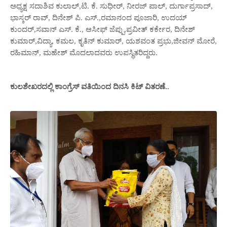
ಅಧ್ಯಕ್ಷ ಸದಾಶಿವ ಕುಲಾಲ್,ಟಿ. ಕೆ. ಸುಧೀರ್, ನೀರಜ್ ಪಾಲ್, ದುರ್ಗಾಪ್ರಸಾದ್,
ಭಾಸ್ಕರ್ ರಾವ್, ದಿನೇಶ್ ಪಿ. ಎಸ್.,ರಮಾನಂದ ಪೂಜಾರಿ, ಉದಯ್
ಕುಂದರ್,ಸವಾನ್ ಎಸ್. ಕೆ., ಆಸೀಫ್ ಜೆಪ್ಪು,ಪ್ರವೀತ್ ಕರ್ಕೇರ, ದಿನೇಶ್
ಕುಮಾರ್,ವಿದ್ಯಾ, ಕಮಲ, ಕೃತಿನ್ ಕುಮಾರ್, ಯಶವಂತ ಪ್ರಭು,ಜೀವನ್ ಮೋರೆ,
ರಹಿಮಾನ್, ಮಹೇಶ್ ಮೊದಲಾದವರು ಉಪಸ್ಥಿತರಿದ್ದರು.
ಕುಲಶೇಖರದಲ್ಲಿ ಕಾಂಗ್ರೆಸ್ ವತಿಯಿಂದ ದಿನಸಿ ಕಿಟ್ ವಿತರಣೆ..