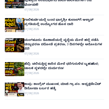
ಪುತ್ತೂರು ಉಪವಿಭಾಗದ ಶಾಲಾ-ಕಾಲೇಜುಗಳಿಗೆ ರಜೆ
ಘೋಷಣೆ!
07/08/2026
ಗಾಲಿಕುರ್ಚಿಯಲ್ಲಿ ಬಂದ ಭಾಗ್ಯಶ್ರೀ ಕುಲಾಲ್‌ಗೆ ಆಳ್ವಾಸ್
ಪ್ರಗತಿಯಲ್ಲಿ ಉದ್ಯೋಗದ ಹೊಸ ದಾರಿ
07/08/2026
ಮಂಗಳೂರು: ಕೊಣಾಜೆಯಲ್ಲಿ ವೃದ್ಧೆಯ ಮೇಲೆ ಹಲ್ಲೆ ನಡೆಸಿ
ಚಿನ್ನಾಭರಣ ದರೋಡೆ ಪ್ರಕರಣ; 3 ದಿನಗಳಲ್ಲೇ ಆರೋಪಿಗಳ
ಸೆರೆ!
07/08/2026
ಹೆಬ್ರಿ: ಚಲಿಸುತ್ತಿದ್ದ ಕಾರಿನ ಮೇಲೆ ಧರೆಗುರುಳಿದ ಬೃಹತ್ ಮರ;
ಚಾಲಕ ಸ್ಥಳದಲ್ಲೇ ದುರ್ಮರಣ!
07/08/2026
ಕಾಪು: ಕಾಂಗ್ರೆಸ್ ಮುಖಂಡ, ಮಾಜಿ ಗ್ರಾ.ಪಂ. ಅಧ್ಯಕ್ಷಡೇವಿಡ್
ಡಿಸೋಜಾ ಬರ್ಬರ ಹತ್ಯೆ
07/08/2026