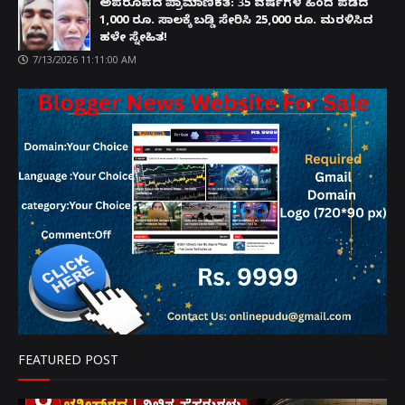
ಅಪರೂಪದ ಪ್ರಾಮಾಣಿಕತೆ: 35 ವರ್ಷಗಳ ಹಿಂದೆ ಪಡೆದ
1,000 ರೂ. ಸಾಲಕ್ಕೆ ಬಡ್ಡಿ ಸೇರಿಸಿ 25,000 ರೂ. ಮರಳಿಸಿದ
ಹಳೇ ಸ್ನೇಹಿತ!
7/13/2026 11:11:00 AM
FEATURED POST