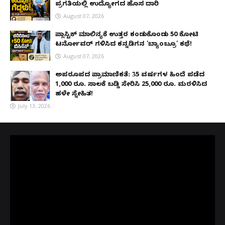
ಪ್ರಗತಿಯಲ್ಲಿ ಉದ್ಯೋಗದ ಹೊಸ ದಾರಿ
August 07, 2026
ಪ್ಲಾಸ್ಟಿಕ್ ಮಾಲಿನ್ಯಕ್ಕೆ ಉತ್ತರ ಕಂಡುಕೊಂಡು ₹50 ಕೋಟಿ
ಟರ್ನೋವರ್ ಗಳಿಸಿದ ಕನ್ನಡಿಗನ 'ಬ್ಯಾಂಬ್ರೂ' ಕಥೆ!
August 07, 2026
ಅಪರೂಪದ ಪ್ರಾಮಾಣಿಕತೆ: 35 ವರ್ಷಗಳ ಹಿಂದೆ ಪಡೆದ
1,000 ರೂ. ಸಾಲಕ್ಕೆ ಬಡ್ಡಿ ಸೇರಿಸಿ 25,000 ರೂ. ಮರಳಿಸಿದ
ಹಳೇ ಸ್ನೇಹಿತ!
July 13, 2026