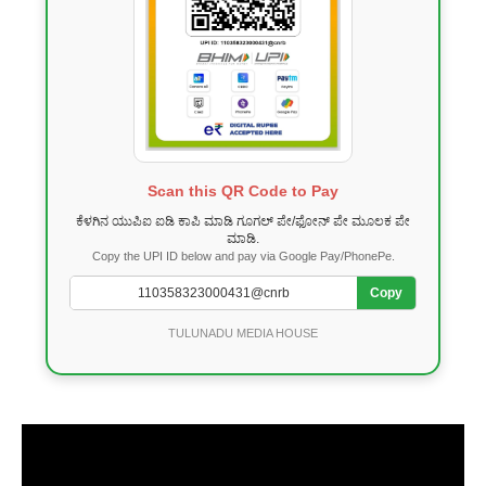
Scan this QR Code to Pay
ಕೆಳಗಿನ ಯುಪಿಐ ಐಡಿ ಕಾಪಿ ಮಾಡಿ ಗೂಗಲ್ ಪೇ/ಫೋನ್ ಪೇ ಮೂಲಕ ಪೇ
ಮಾಡಿ.
Copy the UPI ID below and pay via Google Pay/PhonePe.
Copy
TULUNADU MEDIA HOUSE