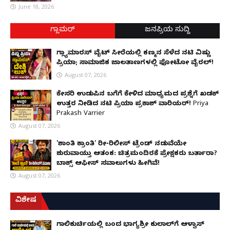
June 18, 2026
ಗ್ಲಾಮರ್
ಜನಪ್ರಿಯ ಸುದ್ದಿ
ಗ್ಲ್ಯಾಮಾರಸ್ ವೈಟ್‌ ಸೀರೆಯಲ್ಲಿ ಕಣ್ಮನ ಸೆಳೆದ ನಟಿ ವಿಷ್ಣು
ಪ್ರಿಯಾ; ಸಾಮಾಜಿಕ ಜಾಲತಾಣಗಳಲ್ಲಿ ಫೋಟೋ ವೈರಲ್!
August 07, 2026
ಕೇಸರಿ ಉಡುಪಿನ ಬಗೆಗೆ ಕೇಳಿದ ಮಾಧ್ಯಮದ ಪ್ರಶ್ನೆಗೆ ಖಡಕ್
ಉತ್ತರ ನೀಡಿದ ನಟಿ ಪ್ರಿಯಾ ಪ್ರಕಾಶ್ ವಾರಿಯರ್! Priya
Prakash Varrier
August 07, 2026
'ಶಾಂತಿ ಕ್ರಾಂತಿ' ರೀ-ರಿಲೀಸ್ ಟ್ರೆಂಡ್ ನಡುವೆಯೇ
ಶುರುವಾಯ್ತು ಆತಂಕ: ಚಿತ್ರಮಂದಿರಕ್ಕೆ ಪ್ರೇಕ್ಷಕರು ಬರ್ತಾರಾ?
ಬಾಕ್ಸ್ ಆಫೀಸ್ ಸವಾಲುಗಳು ಹೀಗಿವೆ!
August 07, 2026
ವಿಶೇಷ
ಗಾಲಿಕುರ್ಚಿಯಲ್ಲಿ ಬಂದ ಭಾಗ್ಯಶ್ರೀ ಕುಲಾಲ್‌ಗೆ ಆಳ್ವಾಸ್