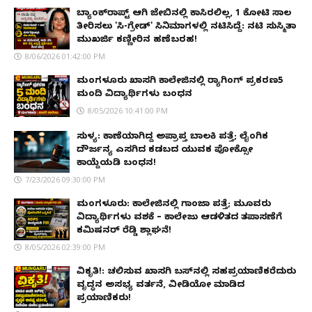
ಬ್ಯಾಂಕ್‌ರಾಪ್ಟ್‌ ಆಗಿ ಜೇಬಿನಲ್ಲಿ ಕಾಸಿರಲಿಲ್ಲ, ₹1 ಕೋಟಿ ಸಾಲ
ತೀರಿಸಲು 'ಸಿ-ಗ್ರೇಡ್' ಸಿನಿಮಾಗಳಲ್ಲಿ ನಟಿಸಿದ್ದೆ: ನಟಿ ಸುಸ್ಮಿತಾ
ಮುಖರ್ಜಿ ಕಣ್ಣೀರಿನ ಹಣೆಬರಹ!
8/06/2026 01:42:00 PM
ಮಂಗಳೂರು ಖಾಸಗಿ ಕಾಲೇಜಿನಲ್ಲಿ ರ‌್ಯಾಗಿಂಗ್ ಪ್ರಕರಣ5
ಮಂದಿ ವಿದ್ಯಾರ್ಥಿಗಳು ಬಂಧನ
8/05/2026 10:41:00 PM
ಸುಳ್ಯ: ಕಾಣೆಯಾಗಿದ್ದ ಅಪ್ರಾಪ್ತ ಬಾಲಕಿ ಪತ್ತೆ; ಲೈಂಗಿಕ
ದೌರ್ಜನ್ಯ ಎಸಗಿದ ಕಡಬದ ಯುವಕ ಪೋಕ್ಸೋ
ಕಾಯ್ದೆಯಡಿ ಬಂಧನ!
7/23/2026 09:30:00 PM
ಮಂಗಳೂರು: ಕಾಲೇಜಿನಲ್ಲಿ ಗಾಂಜಾ ಪತ್ತೆ; ಮೂವರು
ವಿದ್ಯಾರ್ಥಿಗಳು ವಶಕ್ಕೆ – ಕಾಲೇಜು ಆಡಳಿತದ ತಪಾಸಣೆಗೆ
ಕಮಿಷನರ್ ರೆಡ್ಡಿ ಶ್ಲಾಘನೆ!
8/05/2026 02:39:00 PM
ವಿಕೃತಿ!: ಚಲಿಸುವ ಖಾಸಗಿ ಬಸ್‌ನಲ್ಲಿ ಸಹಪ್ರಯಾಣಿಕರೆದುರು
ವೃದ್ಧನ ಅಸಭ್ಯ ವರ್ತನೆ, ವೀಡಿಯೋ ಮಾಡಿದ
ಪ್ರಯಾಣಿಕರು!