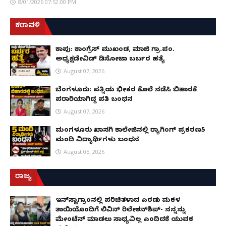
8/01/2026 07:52:00 PM
ಕರಾವಳಿ
ಕಾಪು: ಕಾಂಗ್ರೆಸ್ ಮುಖಂಡ, ಮಾಜಿ ಗ್ರಾ.ಪಂ.
ಅಧ್ಯಕ್ಷಡೇವಿಡ್ ಡಿಸೋಜಾ ಬರ್ಬರ ಹತ್ಯೆ
August 07, 2026
ಬೆಂಗಳೂರು: ಪತ್ನಿಯ ಭೀಕರ ಕೊಲೆ ನಡೆಸಿ ಬಿಹಾರಕ್ಕೆ
ಪರಾರಿಯಾಗಿದ್ದ ಪತಿ ಬಂಧನ
August 07, 2026
ಮಂಗಳೂರು ಖಾಸಗಿ ಕಾಲೇಜಿನಲ್ಲಿ ರ‌್ಯಾಗಿಂಗ್ ಪ್ರಕರಣ5
ಮಂದಿ ವಿದ್ಯಾರ್ಥಿಗಳು ಬಂಧನ
August 05, 2026
ರಾಜ್ಯ
ಇನ್​ಸ್ಟಾಗ್ರಾಂನಲ್ಲಿ ಪರಿಚಿತಳಾದ ಎರಡು ಮಕ್ಕಳ
ತಾಯಿಯೊಂದಿಗೆ ಲಿವಿನ್ ರಿಲೇಶನ್​ಶಿಪ್- ನನ್ನನ್ನು
ಮೇಂಟೆನ್ ಮಾಡಲು ಸಾಧ್ಯವಿಲ್ಲ ಎಂದಿದಕ್ಕೆ ಯುವಕ