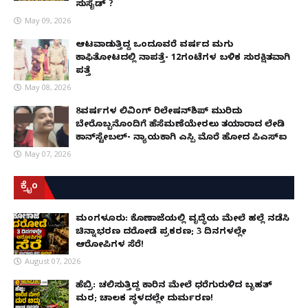
ಸುಸೈಡ್ ?
May 09, 2026
ಆಟವಾಡುತ್ತಿದ್ದ ಒಂದೂವರೆ ವರ್ಷದ ಮಗು
ಕಾಫಿತೋಟದಲ್ಲಿ ನಾಪತ್ತೆ- 12ಗಂಟೆಗಳ ಬಳಿಕ ಸುರಕ್ಷಿತವಾಗಿ
ಪತ್ತೆ
May 08, 2026
8ವರ್ಷಗಳ ಲಿವಿಂಗ್‌ ರಿಲೇಷನ್‌ಶಿಪ್ ಮುರಿದು
ಬೇರೊಬ್ಬನೊಂದಿಗೆ ಹೆಸೆಮಣೆಯೇರಲು ತಯಾರಾದ ಲೇಡಿ
ಕಾನ್‌ಸ್ಟೇಬಲ್- ನ್ಯಾಯಕ್ಕಾಗಿ ಎಸ್ಪಿ ಮೊರೆ ಹೋದ ಪಿಎಸ್ಐ
May 07, 2026
ಕ್ರೈಂ
ಮಂಗಳೂರು: ಕೊಣಾಜೆಯಲ್ಲಿ ವೃದ್ಧೆಯ ಮೇಲೆ ಹಲ್ಲೆ ನಡೆಸಿ
ಚಿನ್ನಾಭರಣ ದರೋಡೆ ಪ್ರಕರಣ; 3 ದಿನಗಳಲ್ಲೇ
ಆರೋಪಿಗಳ ಸೆರೆ!
August 07, 2026
ಹೆಬ್ರಿ: ಚಲಿಸುತ್ತಿದ್ದ ಕಾರಿನ ಮೇಲೆ ಧರೆಗುರುಳಿದ ಬೃಹತ್
ಮರ; ಚಾಲಕ ಸ್ಥಳದಲ್ಲೇ ದುರ್ಮರಣ!