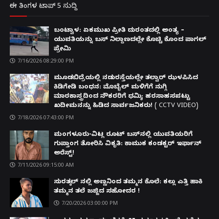
ಈ ತಿಂಗಳ ಟಾಪ್ 5 ಸುದ್ದಿ
ಬಂಟ್ವಾಳ: ಏಕಮುಖ ಪ್ರೀತಿ ದುರಂತದಲ್ಲಿ ಅಂತ್ಯ –
ಯುವತಿಯನ್ನು ಬಸ್ ನಿಲ್ದಾಣದಲ್ಲೇ ಕೊಚ್ಚಿ ಕೊಂದ ಪಾಗಲ್
ಪ್ರೇಮಿ
7/16/2026 08:29:00 PM
ಮೂಡಬಿದ್ರೆಯಲ್ಲಿ ನಡುರಸ್ತೆಯಲ್ಲೇ ತಲ್ವಾರ್ ಝಳಪಿಸಿದ
ಕಿಡಿಗೇಡಿ ಬಂಧನ: ಮೊಬೈಲ್ ಮಳಿಗೆಗೆ ನುಗ್ಗಿ
ಮಾರಕಾಸ್ತ್ರದಿಂದ ನೌಕರರಿಗೆ ಧಮ್ಕಿ; ಹರಸಾಹಸಪಟ್ಟು
ಖದೀಮನನ್ನು ಹಿಡಿದ ಸಾರ್ವಜನಿಕರು! ( CCTV VIDEO)
7/18/2026 07:43:00 PM
ಮಂಗಳೂರು-ವಿಟ್ಲ ರೂಟ್ ಬಸ್‌ನಲ್ಲಿ ಯುವತಿಯರಿಗೆ
ಗುಪ್ತಾಂಗ ತೋರಿಸಿ ವಿಕೃತಿ: ಕಾಮುಕ ಕಂಡಕ್ಟರ್ ಇರ್ಫಾನ್
ಅರೆಸ್ಟ್!
7/11/2026 09:15:00 AM
ಸುರತ್ಕಲ್ ನಲ್ಲಿ ಅಣ್ಣನಿಂದ ತಮ್ಮನ ಕೊಲೆ: ಕಲ್ಲು ಎತ್ತಿ ಹಾಕಿ
ತಮ್ಮನ ತಲೆ ಜಜ್ಜಿದ ಸಹೋದರ !
7/20/2026 03:00:00 PM