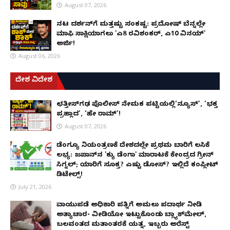
August 07, 2026
ನಟ ದರ್ಶನ್‌ಗೆ ಮತ್ತಷ್ಟು ಸಂಕಷ್ಟ: ಪ್ರದೋಷ್ ಬೆನ್ನಲ್ಲೇ
ಮಾಫಿ ಸಾಕ್ಷಿಯಾಗಲು 'ಎ8 ರವಿಶಂಕರ್, ಎ10 ವಿನಯ್'
ಅರ್ಜಿ!
August 06, 2026
ದೇಶ ವಿದೇಶ
ಛತ್ತೀಸ್‌ಗಢ ಪೊಲೀಸ್ ನೇಮಕ ಪಟ್ಟಿಯಲ್ಲಿ‘ನ್ಯೂಸ್’, ‘ಭಕ್ತ
ಪ್ರಹ್ಲಾದ’, ‘ಹೇ ರಾಮ್’!
August 07, 2026
ಡೆಂಗ್ಯೂ ನಿಯಂತ್ರಣಕ್ಕೆ ದೇಶದಲ್ಲೇ ಪ್ರಥಮ ಬಾರಿಗೆ ಲಸಿಕೆ
ಲಭ್ಯ: ಜಪಾನ್‌ನ 'ಕ್ಯು ಡೆಂಗಾ' ಮಾರಾಟಕ್ಕೆ ಕೇಂದ್ರದ ಗ್ರೀನ್
ಸಿಗ್ನಲ್; ಯಾರಿಗೆ ಸೂಕ್ತ? ಎಷ್ಟು ಡೋಸ್? ಇಲ್ಲಿದೆ ಕಂಪ್ಲೀಟ್
ಡಿಟೇಲ್ಸ್!
July 21, 2026
ವಾಯುಪಡೆ ಅಧಿಕಾರಿ ಪತ್ನಿಗೆ ಅಮಲು ಪದಾರ್ಥ ನೀಡಿ
ಅತ್ಯಾಚಾರ- ವೀಡಿಯೋ ಇಟ್ಟುಕೊಂಡು ಬ್ಲ್ಯಾಕ್‌ಮೇಲ್,
ಬಲವಂತದ ಮತಾಂತರಕ್ಕೆ ಯತ್ನ, ಇಬ್ಬರು ಅರೆಸ್ಟ್