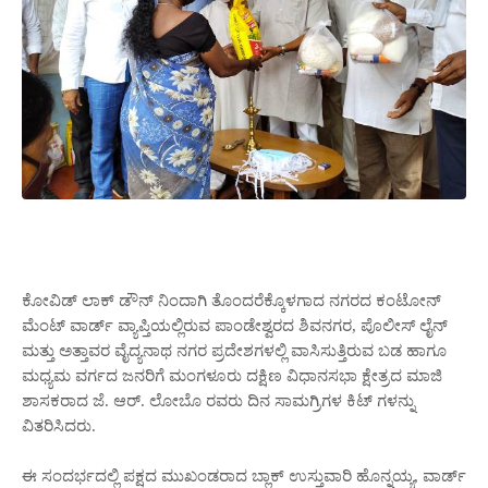
ಕೋವಿಡ್ ಲಾಕ್ ಡೌನ್ ನಿಂದಾಗಿ ತೊಂದರೆಕ್ಕೊಳಗಾದ ನಗರದ ಕಂಟೋನ್
ಮೆಂಟ್ ವಾರ್ಡ್ ವ್ಯಾಪ್ತಿಯಲ್ಲಿರುವ ಪಾಂಡೇಶ್ವರದ ಶಿವನಗರ, ಪೊಲೀಸ್ ಲೈನ್
ಮತ್ತು ಅತ್ತಾವರ ವೈದ್ಯನಾಥ ನಗರ ಪ್ರದೇಶಗಳಲ್ಲಿ ವಾಸಿಸುತ್ತಿರುವ ಬಡ ಹಾಗೂ
ಮಧ್ಯಮ ವರ್ಗದ ಜನರಿಗೆ ಮಂಗಳೂರು ದಕ್ಷಿಣ ವಿಧಾನಸಭಾ ಕ್ಷೇತ್ರದ ಮಾಜಿ
ಶಾಸಕರಾದ ಜೆ. ಆರ್. ಲೋಬೊ ರವರು ದಿನ ಸಾಮಗ್ರಿಗಳ ಕಿಟ್ ಗಳನ್ನು
ವಿತರಿಸಿದರು.
ಈ ಸಂದರ್ಭದಲ್ಲಿ ಪಕ್ಷದ ಮುಖಂಡರಾದ ಬ್ಲಾಕ್ ಉಸ್ತುವಾರಿ ಹೊನ್ನಯ್ಯ, ವಾರ್ಡ್