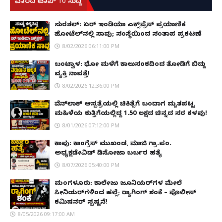
ವಾರದ ಟಾಪ್ 10 ಸುದ್ದಿ
ಸುರತ್ಕಲ್: ಏರ್ ಇಂಡಿಯಾ ಎಕ್ಸ್‌ಪ್ರೆಸ್ ಪ್ರಯಾಣಿಕ
ಹೋಟೆಲ್‌ನಲ್ಲಿ ಸಾವು; ಸಂಸ್ಥೆಯಿಂದ ಸಂತಾಪ ಪ್ರಕಟಣೆ
8/02/2026 06:11:00 PM
ಬಂಟ್ವಾಳ: ಧೋ ಮಳೆಗೆ ಕಾಲುಸಂಕದಿಂದ ತೋಡಿಗೆ ಬಿದ್ದು
ವ್ಯಕ್ತಿ ನಾಪತ್ತೆ!
8/02/2026 12:36:00 PM
ವೆನ್‌ಲಾಕ್ ಆಸ್ಪತ್ರೆಯಲ್ಲಿ ಚಿಕಿತ್ಸೆಗೆ ಬಂದಾಗ ಮೃತಪಟ್ಟ
ಮಹಿಳೆಯ ಕುತ್ತಿಗೆಯಲ್ಲಿದ್ದ ₹1.50 ಲಕ್ಷದ ಚಿನ್ನದ ಸರ ಕಳವು!
8/01/2026 07:12:00 PM
ಕಾಪು: ಕಾಂಗ್ರೆಸ್ ಮುಖಂಡ, ಮಾಜಿ ಗ್ರಾ.ಪಂ.
ಅಧ್ಯಕ್ಷಡೇವಿಡ್ ಡಿಸೋಜಾ ಬರ್ಬರ ಹತ್ಯೆ
8/07/2026 05:40:00 PM
ಮಂಗಳೂರು: ಕಾಲೇಜು ಜೂನಿಯರ್‌ಗಳ ಮೇಲೆ
ಸೀನಿಯರ್‌ಗಳಿಂದ ಹಲ್ಲೆ; ರ‌್ಯಾಗಿಂಗ್ ಶಂಕೆ – ಪೊಲೀಸ್
ಕಮಿಷನರ್ ಸ್ಪಷ್ಟನೆ!
8/05/2026 09:17:00 AM