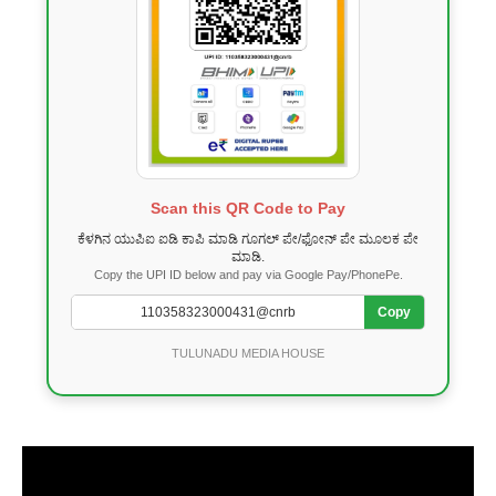
Scan this QR Code to Pay
ಕೆಳಗಿನ ಯುಪಿಐ ಐಡಿ ಕಾಪಿ ಮಾಡಿ ಗೂಗಲ್ ಪೇ/ಫೋನ್ ಪೇ ಮೂಲಕ ಪೇ
ಮಾಡಿ.
Copy the UPI ID below and pay via Google Pay/PhonePe.
Copy
TULUNADU MEDIA HOUSE