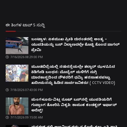
ಈ ತಿಂಗಳ ಟಾಪ್ 5 ಸುದ್ದಿ
ಬಂಟ್ವಾಳ: ಏಕಮುಖ ಪ್ರೀತಿ ದುರಂತದಲ್ಲಿ ಅಂತ್ಯ –
ಯುವತಿಯನ್ನು ಬಸ್ ನಿಲ್ದಾಣದಲ್ಲೇ ಕೊಚ್ಚಿ ಕೊಂದ ಪಾಗಲ್
ಪ್ರೇಮಿ
7/16/2026 08:29:00 PM
ಮೂಡಬಿದ್ರೆಯಲ್ಲಿ ನಡುರಸ್ತೆಯಲ್ಲೇ ತಲ್ವಾರ್ ಝಳಪಿಸಿದ
ಕಿಡಿಗೇಡಿ ಬಂಧನ: ಮೊಬೈಲ್ ಮಳಿಗೆಗೆ ನುಗ್ಗಿ
ಮಾರಕಾಸ್ತ್ರದಿಂದ ನೌಕರರಿಗೆ ಧಮ್ಕಿ; ಹರಸಾಹಸಪಟ್ಟು
ಖದೀಮನನ್ನು ಹಿಡಿದ ಸಾರ್ವಜನಿಕರು! ( CCTV VIDEO)
7/18/2026 07:43:00 PM
ಮಂಗಳೂರು-ವಿಟ್ಲ ರೂಟ್ ಬಸ್‌ನಲ್ಲಿ ಯುವತಿಯರಿಗೆ
ಗುಪ್ತಾಂಗ ತೋರಿಸಿ ವಿಕೃತಿ: ಕಾಮುಕ ಕಂಡಕ್ಟರ್ ಇರ್ಫಾನ್
ಅರೆಸ್ಟ್!
7/11/2026 09:15:00 AM