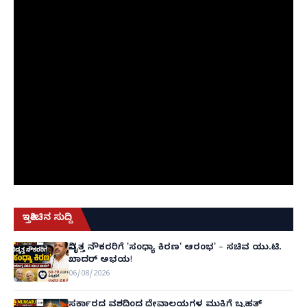
ಇತ್ತೀಚಿನ ಸುದ್ದಿ
ನಿವೃತ್ತ ನೌಕರರಿಗೆ 'ಸಂಧ್ಯಾ ಕಿರಣ' ಆರಂಭ' – ಸಚಿವ ಯು.ಟಿ.
ಖಾದರ್ ಅಭಯ!
06/08/2026
ಸರ್ಕಾರದ ವಶದಿಂದ ದೇವಾಲಯಗಳ ಮುಕ್ತಿಗೆ ಬೃಹತ್