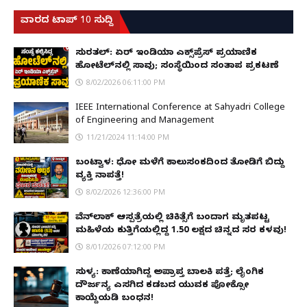
ವಾರದ ಟಾಪ್ 10 ಸುದ್ದಿ
ಸುರತ್ಕಲ್: ಏರ್ ಇಂಡಿಯಾ ಎಕ್ಸ್‌ಪ್ರೆಸ್ ಪ್ರಯಾಣಿಕ
ಹೋಟೆಲ್‌ನಲ್ಲಿ ಸಾವು; ಸಂಸ್ಥೆಯಿಂದ ಸಂತಾಪ ಪ್ರಕಟಣೆ
8/02/2026 06:11:00 PM
IEEE International Conference at Sahyadri College
of Engineering and Management
11/21/2024 11:14:00 PM
ಬಂಟ್ವಾಳ: ಧೋ ಮಳೆಗೆ ಕಾಲುಸಂಕದಿಂದ ತೋಡಿಗೆ ಬಿದ್ದು
ವ್ಯಕ್ತಿ ನಾಪತ್ತೆ!
8/02/2026 12:36:00 PM
ವೆನ್‌ಲಾಕ್ ಆಸ್ಪತ್ರೆಯಲ್ಲಿ ಚಿಕಿತ್ಸೆಗೆ ಬಂದಾಗ ಮೃತಪಟ್ಟ
ಮಹಿಳೆಯ ಕುತ್ತಿಗೆಯಲ್ಲಿದ್ದ ₹1.50 ಲಕ್ಷದ ಚಿನ್ನದ ಸರ ಕಳವು!
8/01/2026 07:12:00 PM
ಸುಳ್ಯ: ಕಾಣೆಯಾಗಿದ್ದ ಅಪ್ರಾಪ್ತ ಬಾಲಕಿ ಪತ್ತೆ; ಲೈಂಗಿಕ
ದೌರ್ಜನ್ಯ ಎಸಗಿದ ಕಡಬದ ಯುವಕ ಪೋಕ್ಸೋ
ಕಾಯ್ದೆಯಡಿ ಬಂಧನ!