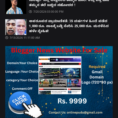
ಸುರತ್ಕಲ್ ನಲ್ಲಿ ಅಣ್ಣನಿಂದ ತಮ್ಮನ ಕೊಲೆ: ಕಲ್ಲು ಎತ್ತಿ ಹಾಕಿ
ತಮ್ಮನ ತಲೆ ಜಜ್ಜಿದ ಸಹೋದರ !
7/20/2026 03:00:00 PM
ಅಪರೂಪದ ಪ್ರಾಮಾಣಿಕತೆ: 35 ವರ್ಷಗಳ ಹಿಂದೆ ಪಡೆದ
1,000 ರೂ. ಸಾಲಕ್ಕೆ ಬಡ್ಡಿ ಸೇರಿಸಿ 25,000 ರೂ. ಮರಳಿಸಿದ
ಹಳೇ ಸ್ನೇಹಿತ!
7/13/2026 11:11:00 AM