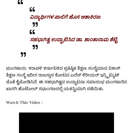
ವಿದ್ಯಾರ್ಥಿಗಳ ಪಾಲಿಗೆ ಹೊಸ ಆಶಾಕಿರಣ
ಸಹಭಾಗಿತ್ವ ಉದ್ಘಾಟಿಸಿದ ಡಾ. ಶಾಂತಾರಾಮ ಶೆಟ್ಟಿ
ಮಂಗಳೂರು: ಕರಾವಳಿ ಕರ್ನಾಟಕದ ಪ್ರತಿಷ್ಠಿತ ಶಿಕ್ಷಣ ಸಂಸ್ಥೆಯಾದ ವಿಕಾಸ್
ಶಿಕ್ಷಣ ಸಂಸ್ಥೆ ಇದೀಗ ರಾಜಸ್ತಾನ ಕೋಟದ ಎಲೆನ್ ಕೆರೀಯರ್ ಇನ್ಸ್ಟಿಟ್ಯುಟ್
ಜೊತೆ ಕೈಜೋಡಿಸಿದೆ. ಈ ಸಹಭಾಗಿತ್ವದ ಉದ್ಘಾಟನಾ ಸಮಾರಂಭ ಮಂಗಳೂರಿನ
ಖಾಸಗಿ ಹೊಟೋಲ್ ಸಭಾಂಗಣದಲ್ಲಿ ಯಶಸ್ವಿಯಾಗಿ ನಡೆಯಿತು.
Watch This Video :