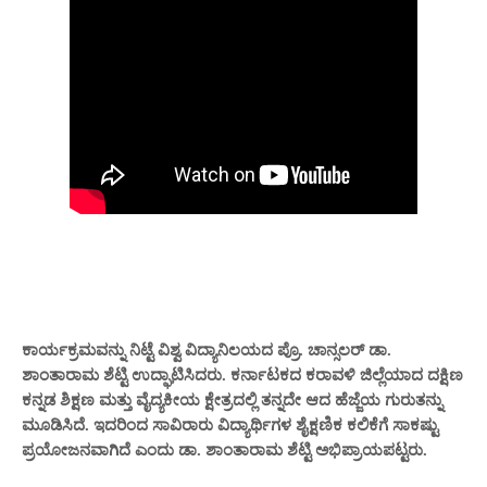
ಕಾರ್ಯಕ್ರಮವನ್ನು ನಿಟ್ಟೆ ವಿಶ್ವ ವಿದ್ಯಾನಿಲಯದ ಪ್ರೊ. ಚಾನ್ಸಲರ್ ಡಾ.
ಶಾಂತಾರಾಮ ಶೆಟ್ಟಿ ಉದ್ಘಾಟಿಸಿದರು. ಕರ್ನಾಟಕದ ಕರಾವಳಿ ಜಿಲ್ಲೆಯಾದ ದಕ್ಷಿಣ
ಕನ್ನಡ ಶಿಕ್ಷಣ ಮತ್ತು ವೈದ್ಯಕೀಯ ಕ್ಷೇತ್ರದಲ್ಲಿ ತನ್ನದೇ ಆದ ಹೆಜ್ಜೆಯ ಗುರುತನ್ನು
ಮೂಡಿಸಿದೆ. ಇದರಿಂದ ಸಾವಿರಾರು ವಿದ್ಯಾರ್ಥಿಗಳ ಶೈಕ್ಷಣಿಕ ಕಲಿಕೆಗೆ ಸಾಕಷ್ಟು
ಪ್ರಯೋಜನವಾಗಿದೆ ಎಂದು ಡಾ. ಶಾಂತಾರಾಮ ಶೆಟ್ಟಿ ಅಭಿಪ್ರಾಯಪಟ್ಟರು.