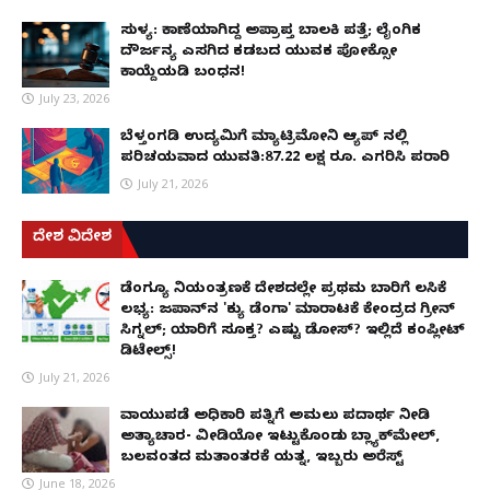
ಸುಳ್ಯ: ಕಾಣೆಯಾಗಿದ್ದ ಅಪ್ರಾಪ್ತ ಬಾಲಕಿ ಪತ್ತೆ; ಲೈಂಗಿಕ
ದೌರ್ಜನ್ಯ ಎಸಗಿದ ಕಡಬದ ಯುವಕ ಪೋಕ್ಸೋ
ಕಾಯ್ದೆಯಡಿ ಬಂಧನ!
July 23, 2026
ಬೆಳ್ತಂಗಡಿ ಉದ್ಯಮಿಗೆ ಮ್ಯಾಟ್ರಿಮೋನಿ ಆ್ಯಪ್ ನಲ್ಲಿ
ಪರಿಚಯವಾದ ಯುವತಿ:87.22 ಲಕ್ಷ ರೂ. ಎಗರಿಸಿ ಪರಾರಿ
July 21, 2026
ದೇಶ ವಿದೇಶ
ಡೆಂಗ್ಯೂ ನಿಯಂತ್ರಣಕ್ಕೆ ದೇಶದಲ್ಲೇ ಪ್ರಥಮ ಬಾರಿಗೆ ಲಸಿಕೆ
ಲಭ್ಯ: ಜಪಾನ್‌ನ 'ಕ್ಯು ಡೆಂಗಾ' ಮಾರಾಟಕ್ಕೆ ಕೇಂದ್ರದ ಗ್ರೀನ್
ಸಿಗ್ನಲ್; ಯಾರಿಗೆ ಸೂಕ್ತ? ಎಷ್ಟು ಡೋಸ್? ಇಲ್ಲಿದೆ ಕಂಪ್ಲೀಟ್
ಡಿಟೇಲ್ಸ್!
July 21, 2026
ವಾಯುಪಡೆ ಅಧಿಕಾರಿ ಪತ್ನಿಗೆ ಅಮಲು ಪದಾರ್ಥ ನೀಡಿ
ಅತ್ಯಾಚಾರ- ವೀಡಿಯೋ ಇಟ್ಟುಕೊಂಡು ಬ್ಲ್ಯಾಕ್‌ಮೇಲ್,
ಬಲವಂತದ ಮತಾಂತರಕ್ಕೆ ಯತ್ನ, ಇಬ್ಬರು ಅರೆಸ್ಟ್
June 18, 2026