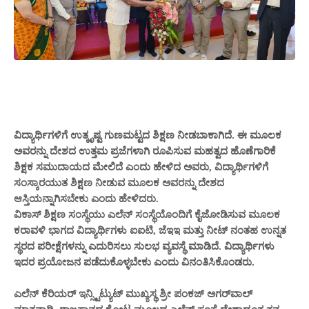
ವಿದ್ಯಾರ್ಥಿಗಳಿಗೆ ಉತ್ಕೃಷ್ಟ ಗುಣಮಟ್ಟದ ಶಿಕ್ಷಣ ನೀಡಬಾಕಾಗಿದೆ. ಈ ಮೂಲಕ
ಅವರನ್ನು ದೇಶದ ಉತ್ತಮ ಪ್ರಜೆಗಳಾಗಿ ರೂಪಿಸುವ ಮಹತ್ವದ ಹೊಣೆಗಾರಿಕೆ
ಶಿಕ್ಷಕ ಸಮುದಾಯದ ಮೇಲಿದೆ ಎಂದು ಹೇಳಿದ ಅವರು, ವಿದ್ಯಾರ್ಥಿಗಳಿಗೆ
ಸಂಸ್ಕಾರಯುತ ಶಿಕ್ಷಣ ನೀಡುವ ಮೂಲಕ ಅವರನ್ನು ದೇಶದ
ಆಸ್ತಿಯನ್ನಾಗಿಸಬೇಕು ಎಂದು ಹೇಳಿದರು.
ವಿಕಾಸ್ ಶಿಕ್ಷಣ ಸಂಸ್ಥೆಯು ಎಲೆನ್ ಸಂಸ್ಥೆಯೊಂದಿಗೆ ಕೈಜೋಡಿಸುವ ಮೂಲಕ
ಕರಾವಳಿ ಭಾಗದ ವಿದ್ಯಾರ್ಥಿಗಳು ಐಐಟಿ, ಜೆಇಇ ಮತ್ತು ನೀಟ್ ನಂತಹ ಉನ್ನತ
ಸ್ಥರದ ಪರೀಕ್ಷೆಗಳನ್ನು ಎದುರಿಸಲು ಸುಲಭ ವ್ಯವಸ್ಥೆ ಮಾಡಿದೆ. ವಿದ್ಯಾರ್ಥಿಗಳು
ಇದರ ಪ್ರಯೋಜನ ಪಡೆದುಕೊಳ್ಳಬೇಕು ಎಂದು ವಿನಂತಿಸಿಕೊಂಡರು.
ಎಲೆನ್ ಕೆರಿಯರ್ ಇನ್ಸ್ಟಿಟ್ಯುಟ್ ಮುಖ್ಯಸ್ಥ ಶ್ರೀ ಪಂಕಜ್ ಅಗರ್‌ವಾಲ್