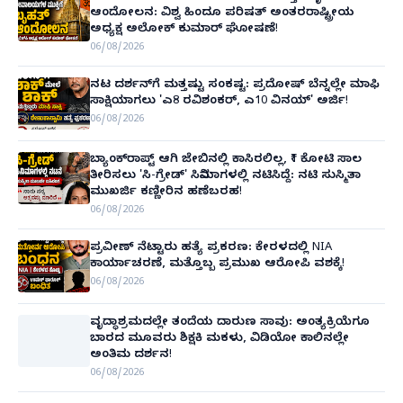
ಆಂದೋಲನ: ವಿಶ್ವ ಹಿಂದೂ ಪರಿಷತ್ ಅಂತರರಾಷ್ಟ್ರೀಯ
ಅಧ್ಯಕ್ಷ ಅಲೋಕ್ ಕುಮಾರ್ ಘೋಷಣೆ!
06/08/2026
ನಟ ದರ್ಶನ್‌ಗೆ ಮತ್ತಷ್ಟು ಸಂಕಷ್ಟ: ಪ್ರದೋಷ್ ಬೆನ್ನಲ್ಲೇ ಮಾಫಿ
ಸಾಕ್ಷಿಯಾಗಲು 'ಎ8 ರವಿಶಂಕರ್, ಎ10 ವಿನಯ್' ಅರ್ಜಿ!
06/08/2026
ಬ್ಯಾಂಕ್‌ರಾಪ್ಟ್‌ ಆಗಿ ಜೇಬಿನಲ್ಲಿ ಕಾಸಿರಲಿಲ್ಲ, ₹1 ಕೋಟಿ ಸಾಲ
ತೀರಿಸಲು 'ಸಿ-ಗ್ರೇಡ್' ಸಿನಿಮಾಗಳಲ್ಲಿ ನಟಿಸಿದ್ದೆ: ನಟಿ ಸುಸ್ಮಿತಾ
ಮುಖರ್ಜಿ ಕಣ್ಣೀರಿನ ಹಣೆಬರಹ!
06/08/2026
ಪ್ರವೀಣ್ ನೆಟ್ಟಾರು ಹತ್ಯೆ ಪ್ರಕರಣ: ಕೇರಳದಲ್ಲಿ NIA
ಕಾರ್ಯಾಚರಣೆ, ಮತ್ತೊಬ್ಬ ಪ್ರಮುಖ ಆರೋಪಿ ವಶಕ್ಕೆ!
06/08/2026
ವೃದ್ಧಾಶ್ರಮದಲ್ಲೇ ತಂದೆಯ ದಾರುಣ ಸಾವು: ಅಂತ್ಯಕ್ರಿಯೆಗೂ
ಬಾರದ ಮೂವರು ಶಿಕ್ಷಕಿ ಮಕಳು, ವಿಡಿಯೋ ಕಾಲಿನಲ್ಲೇ
ಅಂತಿಮ ದರ್ಶನ!
06/08/2026