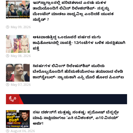
ಇನ್​ಸ್ಟಾಗ್ರಾಂನಲ್ಲಿ ಪರಿಚಿತಳಾದ ಎರಡು ಮಕ್ಕಳ
ತಾಯಿಯೊಂದಿಗೆ ಲಿವಿನ್ ರಿಲೇಶನ್​ಶಿಪ್- ನನ್ನನ್ನು
ಮೇಂಟೆನ್ ಮಾಡಲು ಸಾಧ್ಯವಿಲ್ಲ ಎಂದಿದಕ್ಕೆ ಯುವಕ
ಸುಸೈಡ್ ?
May 09, 2026
ಆಟವಾಡುತ್ತಿದ್ದ ಒಂದೂವರೆ ವರ್ಷದ ಮಗು
ಕಾಫಿತೋಟದಲ್ಲಿ ನಾಪತ್ತೆ- 12ಗಂಟೆಗಳ ಬಳಿಕ ಸುರಕ್ಷಿತವಾಗಿ
ಪತ್ತೆ
May 08, 2026
8ವರ್ಷಗಳ ಲಿವಿಂಗ್‌ ರಿಲೇಷನ್‌ಶಿಪ್ ಮುರಿದು
ಬೇರೊಬ್ಬನೊಂದಿಗೆ ಹೆಸೆಮಣೆಯೇರಲು ತಯಾರಾದ ಲೇಡಿ
ಕಾನ್‌ಸ್ಟೇಬಲ್- ನ್ಯಾಯಕ್ಕಾಗಿ ಎಸ್ಪಿ ಮೊರೆ ಹೋದ ಪಿಎಸ್ಐ
May 07, 2026
ಕ್ರೈಂ
ನಟ ದರ್ಶನ್‌ಗೆ ಮತ್ತಷ್ಟು ಸಂಕಷ್ಟ: ಪ್ರದೋಷ್ ಬೆನ್ನಲ್ಲೇ
ಮಾಫಿ ಸಾಕ್ಷಿಯಾಗಲು 'ಎ8 ರವಿಶಂಕರ್, ಎ10 ವಿನಯ್'
ಅರ್ಜಿ!
August 06, 2026