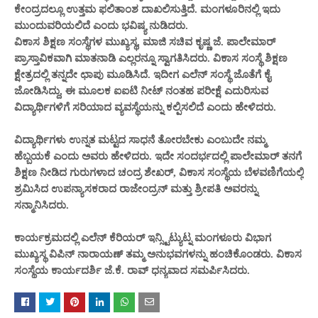
ಕೇಂದ್ರದಲ್ಲೂ ಉತ್ತಮ ಫಲಿತಾಂಶ ದಾಖಲಿಸುತ್ತಿದೆ. ಮಂಗಳೂರಿನಲ್ಲಿ ಇದು
ಮುಂದುವರಿಯಲಿದೆ ಎಂದು ಭವಿಷ್ಯ ನುಡಿದರು.
ವಿಕಾಸ ಶಿಕ್ಷಣ ಸಂಸ್ಥೆಗಳ ಮುಖ್ಯಸ್ಥ, ಮಾಜಿ ಸಚಿವ ಕೃಷ್ಣ ಜೆ. ಪಾಲೇಮಾರ್
ಪ್ರಾಸ್ತಾವಿಕವಾಗಿ ಮಾತನಾಡಿ ಎಲ್ಲರನ್ನೂ ಸ್ವಾಗತಿಸಿದರು. ವಿಕಾಸ ಸಂಸ್ಥೆ ಶಿಕ್ಷಣ
ಕ್ಷೇತ್ರದಲ್ಲಿ ತನ್ನದೇ ಛಾಪು ಮೂಡಿಸಿದೆ. ಇದೀಗ ಎಲೆನ್ ಸಂಸ್ಥೆ ಜೊತೆಗೆ ಕೈ
ಜೋಡಿಸಿದ್ದು, ಈ ಮೂಲಕ ಐಐಟಿ ನೀಟ್ ನಂತಹ ಪರೀಕ್ಷೆ ಎದುರಿಸುವ
ವಿದ್ಯಾರ್ಥಿಗಳಿಗೆ ಸರಿಯಾದ ವ್ಯವಸ್ಥೆಯನ್ನು ಕಲ್ಪಿಸಲಿದೆ ಎಂದು ಹೇಳಿದರು.
ವಿದ್ಯಾರ್ಥಿಗಳು ಉನ್ನತ ಮಟ್ಟದ ಸಾಧನೆ ತೋರಬೇಕು ಎಂಬುದೇ ನಮ್ಮ
ಹೆಬ್ಬಯಕೆ ಎಂದು ಅವರು ಹೇಳಿದರು. ಇದೇ ಸಂದರ್ಭದಲ್ಲಿ ಪಾಲೇಮಾರ್ ತನಗೆ
ಶಿಕ್ಷಣ ನೀಡಿದ ಗುರುಗಳಾದ ಚಂದ್ರ ಶೇಖರ್, ವಿಕಾಸ ಸಂಸ್ಥೆಯ ಬೆಳವಣಿಗೆಯಲ್ಲಿ
ಶ್ರಮಿಸಿದ ಉಪನ್ಯಾಸಕರಾದ ರಾಜೇಂದ್ರನ್ ಮತ್ತು ಶ್ರೀಪತಿ ಅವರನ್ನು
ಸನ್ಮಾನಿಸಿದರು.
ಕಾರ್ಯಕ್ರಮದಲ್ಲಿ ಎಲೆನ್ ಕೆರಿಯರ್ ಇನ್ಸ್ಟಿಟ್ಯುಟ್ನ ಮಂಗಳೂರು ವಿಭಾಗ
ಮುಖ್ಯಸ್ಥ ವಿಪಿನ್ ನಾರಾಯಣ್ ತಮ್ಮ ಅನುಭವಗಳನ್ನು ಹಂಚಿಕೊಂಡರು. ವಿಕಾಸ
ಸಂಸ್ಥೆಯ ಕಾರ್ಯದರ್ಶಿ ಜೆ.ಕೆ. ರಾವ್ ಧನ್ಯವಾದ ಸಮರ್ಪಿಸಿದರು.