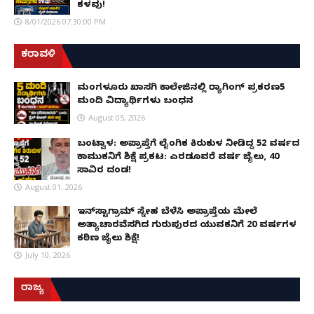
ಕಳವು!
8/01/2026 07:30:00 PM
ಕರಾವಳಿ
ಮಂಗಳೂರು ಖಾಸಗಿ ಕಾಲೇಜಿನಲ್ಲಿ ರ‌್ಯಾಗಿಂಗ್ ಪ್ರಕರಣ5
ಮಂದಿ ವಿದ್ಯಾರ್ಥಿಗಳು ಬಂಧನ
August 05, 2026
ಬಂಟ್ವಾಳ: ಅಪ್ರಾಪ್ತೆಗೆ ಲೈಂಗಿಕ ಕಿರುಕುಳ ನೀಡಿದ್ದ 52 ವರ್ಷದ
ಕಾಮುಕನಿಗೆ ಶಿಕ್ಷೆ ಪ್ರಕಟ: ಎರಡೂವರೆ ವರ್ಷ ಜೈಲು, ₹40
ಸಾವಿರ ದಂಡ!
August 01, 2026
ಇನ್‌ಸ್ಟಾಗ್ರಾಮ್ ಸ್ನೇಹ ಬೆಳೆಸಿ ಅಪ್ರಾಪ್ತೆಯ ಮೇಲೆ
ಅತ್ಯಾಚಾರವೆಸಗಿದ ಗುರುಪುರದ ಯುವಕನಿಗೆ 20 ವರ್ಷಗಳ
ಕಠಿಣ ಜೈಲು ಶಿಕ್ಷೆ!
July 10, 2026
ರಾಜ್ಯ