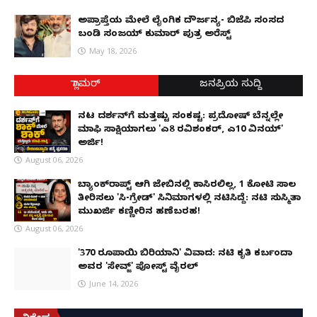
ಅಪ್ರಾಪ್ತೆಯ ಮೇಲೆ ಲೈಂಗಿಕ ದೌರ್ಜನ್ಯ- ಬಿಜೆಪಿ ಸಂಸದ
ಬಂಡಿ ಸಂಜಯ್ ಕುಮಾರ್ ಪುತ್ರ ಅರೆಸ್ಟ್
May 18, 2026
ಗ್ಲಾಮರ್
ಜನಪ್ರಿಯ ಸುದ್ದಿ
ನಟ ದರ್ಶನ್‌ಗೆ ಮತ್ತಷ್ಟು ಸಂಕಷ್ಟ: ಪ್ರದೋಷ್ ಬೆನ್ನಲ್ಲೇ
ಮಾಫಿ ಸಾಕ್ಷಿಯಾಗಲು 'ಎ8 ರವಿಶಂಕರ್, ಎ10 ವಿನಯ್'
ಅರ್ಜಿ!
August 06, 2026
ಬ್ಯಾಂಕ್‌ರಾಪ್ಟ್‌ ಆಗಿ ಜೇಬಿನಲ್ಲಿ ಕಾಸಿರಲಿಲ್ಲ, ₹1 ಕೋಟಿ ಸಾಲ
ತೀರಿಸಲು 'ಸಿ-ಗ್ರೇಡ್' ಸಿನಿಮಾಗಳಲ್ಲಿ ನಟಿಸಿದ್ದೆ: ನಟಿ ಸುಸ್ಮಿತಾ
ಮುಖರ್ಜಿ ಕಣ್ಣೀರಿನ ಹಣೆಬರಹ!
August 06, 2026
'370 ರೂಪಾಯಿ ಬಿರಿಯಾನಿ' ವಿವಾದ: ನಟಿ ಕೃತಿ ಕರ್ಬಂದಾ
ಅವರ 'ಸೇವ್ಜ್' ಪೋಸ್ಟ್ ವೈರಲ್
June 14, 2026