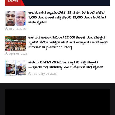
ವಿಶೇಷ
ಅಪರೂಪದ ಪ್ರಾಮಾಣಿಕತೆ: 35 ವರ್ಷಗಳ ಹಿಂದೆ ಪಡೆದ
1,000 ರೂ. ಸಾಲಕ್ಕೆ ಬಡ್ಡಿ ಸೇರಿಸಿ 25,000 ರೂ. ಮರಳಿಸಿದ
ಹಳೇ ಸ್ನೇಹಿತ!
July 13, 2026
ಕಾಗದದ ಕಾರ್ಖಾನೆಯಿಂದ 27,000 ಕೋಟಿ ರೂ. ಮೊತ್ತದ
ಬೃಹತ್ ಸೆಮಿಕಂಡಕ್ಟರ್ ಹಬ್ ಆಗಿ ಅಸ್ಸಾಂನ ಜಾಗಿರೋಡ್
ಬದಲಾವಣೆ [Semiconductor]
April 03, 2026
ಹಳೆಯ ಸಿಸಿಟಿವಿ ವಿಡಿಯೋ: ಬ್ಯಾಟರಿ ಕಚ್ಚಿ ಸ್ಫೋಟ
—‘ಭಾರತದಲ್ಲಿ ನಡೆದದ್ದು’ ಎಂಬ ಲೇಬಲ್ ನಲ್ಲಿ ವೈರಲ್
February 04, 2026