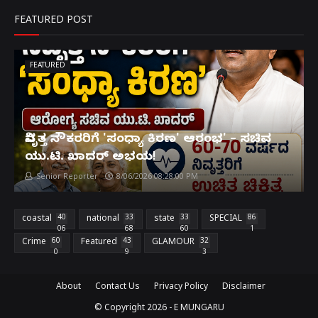
FEATURED POST
FEATURED
ನಿವೃತ್ತ ನೌಕರರಿಗೆ 'ಸಂಧ್ಯಾ ಕಿರಣ' ಆರಂಭ' – ಸಚಿವ
ಯು.ಟಿ. ಖಾದರ್ ಅಭಯ!
Senior Reporter
8/06/2026 08:28:00 PM
coastal
40
national
33
state
33
SPECIAL
86
06
68
60
1
Crime
60
Featured
43
GLAMOUR
32
0
9
3
About
Contact Us
Privacy Policy
Disclaimer
© Copyright
2026 -
E MUNGARU