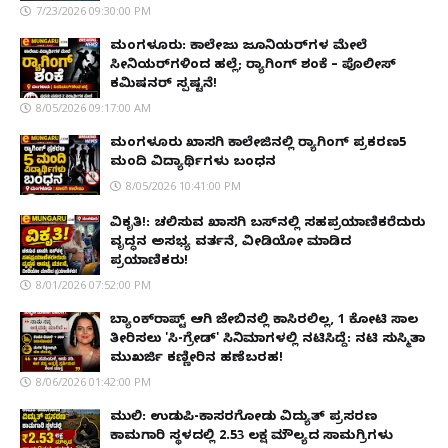
7/23/2026 09:30:00 PM
ಮಂಗಳೂರು: ಕಾಲೇಜು ಜೂನಿಯರ್‌ಗಳ ಮೇಲೆ
ಸೀನಿಯರ್‌ಗಳಿಂದ ಹಲ್ಲೆ; ರ‌್ಯಾಗಿಂಗ್ ಶಂಕೆ – ಪೊಲೀಸ್
ಕಮಿಷನರ್ ಸ್ಪಷ್ಟನೆ!
8/05/2026 09:17:00 AM
ಮಂಗಳೂರು ಖಾಸಗಿ ಕಾಲೇಜಿನಲ್ಲಿ ರ‌್ಯಾಗಿಂಗ್ ಪ್ರಕರಣ5
ಮಂದಿ ವಿದ್ಯಾರ್ಥಿಗಳು ಬಂಧನ
8/05/2026 10:41:00 PM
ವಿಕೃತಿ!: ಚಲಿಸುವ ಖಾಸಗಿ ಬಸ್‌ನಲ್ಲಿ ಸಹಪ್ರಯಾಣಿಕರೆದುರು
ವೃದ್ಧನ ಅಸಭ್ಯ ವರ್ತನೆ, ವೀಡಿಯೋ ಮಾಡಿದ
ಪ್ರಯಾಣಿಕರು!
8/01/2026 07:52:00 PM
ಬ್ಯಾಂಕ್‌ರಾಪ್ಟ್‌ ಆಗಿ ಜೇಬಿನಲ್ಲಿ ಕಾಸಿರಲಿಲ್ಲ, ₹1 ಕೋಟಿ ಸಾಲ
ತೀರಿಸಲು 'ಸಿ-ಗ್ರೇಡ್' ಸಿನಿಮಾಗಳಲ್ಲಿ ನಟಿಸಿದ್ದೆ: ನಟಿ ಸುಸ್ಮಿತಾ
ಮುಖರ್ಜಿ ಕಣ್ಣೀರಿನ ಹಣೆಬರಹ!
8/06/2026 01:42:00 PM
ಮುಲ್ಕಿ: ಉಡುಪಿ-ಕಾಸರಗೋಡು ವಿದ್ಯುತ್ ಪ್ರಸರಣ
ಕಾಮಗಾರಿ ಸ್ಥಳದಲ್ಲಿ ₹2.53 ಲಕ್ಷ ಮೌಲ್ಯದ ಸಾಮಗ್ರಿಗಳು