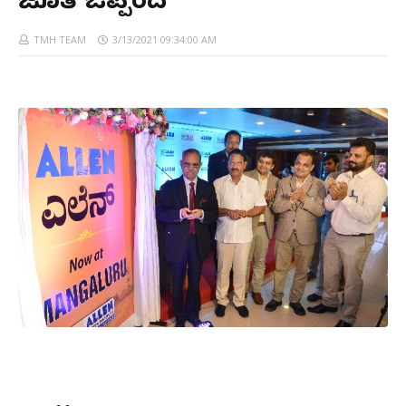
ಜೊತೆ ಒಪ್ಪಂದ
TMH TEAM
3/13/2021 09:34:00 AM