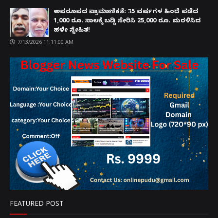
ಅಪರೂಪದ ಪ್ರಾಮಾಣಿಕತೆ: 35 ವರ್ಷಗಳ ಹಿಂದೆ ಪಡೆದ
1,000 ರೂ. ಸಾಲಕ್ಕೆ ಬಡ್ಡಿ ಸೇರಿಸಿ 25,000 ರೂ. ಮರಳಿಸಿದ
ಹಳೇ ಸ್ನೇಹಿತ!
7/13/2026 11:11:00 AM
FEATURED POST