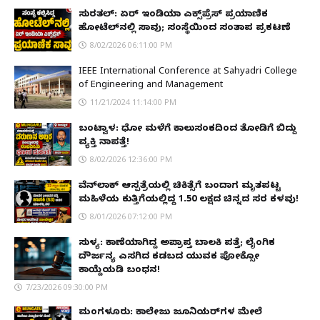
ಸುರತ್ಕಲ್: ಏರ್ ಇಂಡಿಯಾ ಎಕ್ಸ್‌ಪ್ರೆಸ್ ಪ್ರಯಾಣಿಕ
ಹೋಟೆಲ್‌ನಲ್ಲಿ ಸಾವು; ಸಂಸ್ಥೆಯಿಂದ ಸಂತಾಪ ಪ್ರಕಟಣೆ
8/02/2026 06:11:00 PM
IEEE International Conference at Sahyadri College
of Engineering and Management
11/21/2024 11:14:00 PM
ಬಂಟ್ವಾಳ: ಧೋ ಮಳೆಗೆ ಕಾಲುಸಂಕದಿಂದ ತೋಡಿಗೆ ಬಿದ್ದು
ವ್ಯಕ್ತಿ ನಾಪತ್ತೆ!
8/02/2026 12:36:00 PM
ವೆನ್‌ಲಾಕ್ ಆಸ್ಪತ್ರೆಯಲ್ಲಿ ಚಿಕಿತ್ಸೆಗೆ ಬಂದಾಗ ಮೃತಪಟ್ಟ
ಮಹಿಳೆಯ ಕುತ್ತಿಗೆಯಲ್ಲಿದ್ದ ₹1.50 ಲಕ್ಷದ ಚಿನ್ನದ ಸರ ಕಳವು!
8/01/2026 07:12:00 PM
ಸುಳ್ಯ: ಕಾಣೆಯಾಗಿದ್ದ ಅಪ್ರಾಪ್ತ ಬಾಲಕಿ ಪತ್ತೆ; ಲೈಂಗಿಕ
ದೌರ್ಜನ್ಯ ಎಸಗಿದ ಕಡಬದ ಯುವಕ ಪೋಕ್ಸೋ
ಕಾಯ್ದೆಯಡಿ ಬಂಧನ!
7/23/2026 09:30:00 PM
ಮಂಗಳೂರು: ಕಾಲೇಜು ಜೂನಿಯರ್‌ಗಳ ಮೇಲೆ