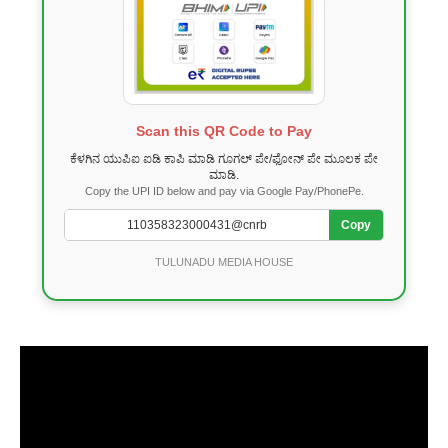
Scan this QR Code to Pay
ಕೆಳಗಿನ ಯುಪಿಐ ಐಡಿ ಕಾಪಿ ಮಾಡಿ ಗೂಗಲ್ ಪೇ/ಫೋನ್ ಪೇ ಮೂಲಕ ಪೇ
ಮಾಡಿ.
Copy the UPI ID below and pay via Google Pay/PhonePe.
Copy
TULUNADU MEDIA HOUSE