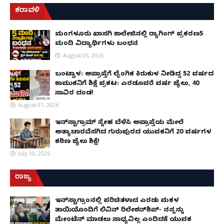
ಕರಾವಳಿ
ಮಂಗಳೂರು ಖಾಸಗಿ ಕಾಲೇಜಿನಲ್ಲಿ ರ‌್ಯಾಗಿಂಗ್ ಪ್ರಕರಣ5
ಮಂದಿ ವಿದ್ಯಾರ್ಥಿಗಳು ಬಂಧನ
August 05, 2026
ಬಂಟ್ವಾಳ: ಅಪ್ರಾಪ್ತೆಗೆ ಲೈಂಗಿಕ ಕಿರುಕುಳ ನೀಡಿದ್ದ 52 ವರ್ಷದ
ಕಾಮುಕನಿಗೆ ಶಿಕ್ಷೆ ಪ್ರಕಟ: ಎರಡೂವರೆ ವರ್ಷ ಜೈಲು, ₹40
ಸಾವಿರ ದಂಡ!
August 01, 2026
ಇನ್‌ಸ್ಟಾಗ್ರಾಮ್ ಸ್ನೇಹ ಬೆಳೆಸಿ ಅಪ್ರಾಪ್ತೆಯ ಮೇಲೆ
ಅತ್ಯಾಚಾರವೆಸಗಿದ ಗುರುಪುರದ ಯುವಕನಿಗೆ 20 ವರ್ಷಗಳ
ಕಠಿಣ ಜೈಲು ಶಿಕ್ಷೆ!
July 10, 2026
ರಾಜ್ಯ
ಇನ್​ಸ್ಟಾಗ್ರಾಂನಲ್ಲಿ ಪರಿಚಿತಳಾದ ಎರಡು ಮಕ್ಕಳ
ತಾಯಿಯೊಂದಿಗೆ ಲಿವಿನ್ ರಿಲೇಶನ್​ಶಿಪ್- ನನ್ನನ್ನು
ಮೇಂಟೆನ್ ಮಾಡಲು ಸಾಧ್ಯವಿಲ್ಲ ಎಂದಿದಕ್ಕೆ ಯುವಕ