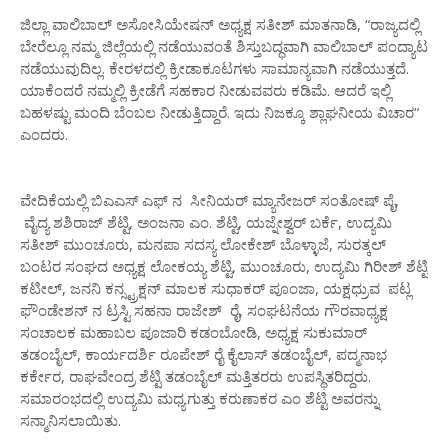
ಜಿಲ್ಲಾ ವಾಲಿಬಾಲ್ ಅಸೋಸಿಯೇಷನ್ ಅಧ್ಯಕ್ಷ ಸತೀಶ್ ಮಾತನಾಡಿ, “ರಾಜ್ಯದಲ್ಲಿ
ಬೇರೆಲ್ಲೂ ನಮ್ಮ ಜಿಲ್ಲೆಯಲ್ಲಿ ನಡೆಯುವಂತೆ ಶಿಸ್ತುಬದ್ಧವಾಗಿ ವಾಲಿಬಾಲ್ ಪಂದ್ಯಾಟ
ನಡೆಯುವುದಿಲ್ಲ. ಕೇರಳದಲ್ಲಿ ಕ್ರೀಡಾಕೂಟಗಳು ಸಾಮಾನ್ಯವಾಗಿ ನಡೆಯುತ್ತದೆ.
ಯಾಕೆಂದರೆ ನಮ್ಮಲ್ಲಿ ಕ್ರೀಡೆಗೆ ಸಹಕಾರ ನೀಡುವವರು ಕಡಿಮೆ. ಆದರೆ ಇಲ್ಲಿ
ಬಹಳಷ್ಟು ಮಂದಿ ಬೆಂಬಲ ನೀಡುತ್ತಿದ್ದಾರೆ. ಇದು ನಿಜಕ್ಕೂ ಶ್ಲಾಘನೀಯ ವಿಚಾರ“
ಎಂದರು.
ವೇದಿಕೆಯಲ್ಲಿ ಬಿಎಎಸ್ ಎಫ್ ನ ಸೀನಿಯರ್ ಮ್ಯಾನೇಜರ್ ಸಂತೋಷ್ ಪೈ,
ವೈದ್ಯ ಶಶಿರಾಜ್ ಶೆಟ್ಟಿ, ಅಂಜನಾ ಎಂ. ಶೆಟ್ಟಿ, ಯಜ್ನೇಶ್ವರ್ ಬರ್ಕೆ, ಉದ್ಯಮಿ
ಸತೀಶ್ ಮುಂಚೂರು, ಮನಪಾ ಸದಸ್ಯ ಲೋಕೇಶ್ ಬೊಳ್ಳಾಜೆ, ಸುರತ್ಕಲ್
ಬಂಟರ ಸಂಘದ ಅಧ್ಯಕ್ಷ ಲೋಕಯ್ಯ ಶೆಟ್ಟಿ, ಮುಂಚೂರು, ಉದ್ಯಮಿ ಗಿರೀಶ್ ಶೆಟ್ಟಿ
ಕಟೀಲ್, ಜನನಿ ಕನ್ಸ್ಟ್ರಕ್ಷನ್ ಮಾಲಕ ಸುಧಾಕರ್ ಪೂಂಜಾ, ಯಕ್ಷಧ್ರುವ ಪಟ್ಲ
ಫೌಂಡೇಶನ್ ನ ಟ್ರಸ್ಟಿ ಸಹನಾ ರಾಜೇಶ್ ರೈ, ಸಂಘಟನೆಯ ಗೌರವಾಧ್ಯಕ್ಷ
ಸಂಚಾಲಕ ಮಹಾಬಲ ಪೂಜಾರಿ ಕಡಂಬೋಡಿ, ಅಧ್ಯಕ್ಷ ಸುಕುಮಾರ್
ತಡಂಬೈಲ್, ಕಾರ್ಯದರ್ಶಿ ರೂಪೇಶ್ ರೈ ಕೈಲಾಸ್ ತಡಂಬೈಲ್, ಪದ್ಮನಾಭ
ಕರ್ಕೇರ, ರಾಘವೇಂದ್ರ ಶೆಟ್ಟಿ ತಡಂಬೈಲ್ ಮತ್ತಿತರರು ಉಪಸ್ಥಿತರಿದ್ದರು.
ಸಮಾರಂಭದಲ್ಲಿ ಉದ್ಯಮಿ ಮಧ್ಯಗುತ್ತು ಕರುಣಾಕರ ಎಂ ಶೆಟ್ಟಿ ಅವರನ್ನು
ಸನ್ಮಾನಿಸಲಾಯಿತು.