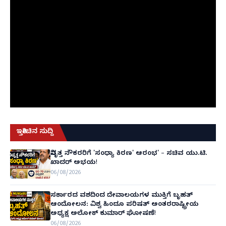
ಇತ್ತೀಚಿನ ಸುದ್ದಿ
ನಿವೃತ್ತ ನೌಕರರಿಗೆ 'ಸಂಧ್ಯಾ ಕಿರಣ' ಆರಂಭ' – ಸಚಿವ ಯು.ಟಿ.
ಖಾದರ್ ಅಭಯ!
06/08/2026
ಸರ್ಕಾರದ ವಶದಿಂದ ದೇವಾಲಯಗಳ ಮುಕ್ತಿಗೆ ಬೃಹತ್
ಆಂದೋಲನ: ವಿಶ್ವ ಹಿಂದೂ ಪರಿಷತ್ ಅಂತರರಾಷ್ಟ್ರೀಯ
ಅಧ್ಯಕ್ಷ ಅಲೋಕ್ ಕುಮಾರ್ ಘೋಷಣೆ!
06/08/2026