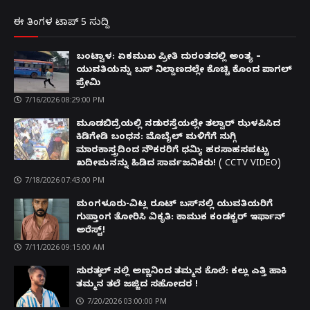
ಈ ತಿಂಗಳ ಟಾಪ್ 5 ಸುದ್ದಿ
ಬಂಟ್ವಾಳ: ಏಕಮುಖ ಪ್ರೀತಿ ದುರಂತದಲ್ಲಿ ಅಂತ್ಯ –
ಯುವತಿಯನ್ನು ಬಸ್ ನಿಲ್ದಾಣದಲ್ಲೇ ಕೊಚ್ಚಿ ಕೊಂದ ಪಾಗಲ್
ಪ್ರೇಮಿ
7/16/2026 08:29:00 PM
ಮೂಡಬಿದ್ರೆಯಲ್ಲಿ ನಡುರಸ್ತೆಯಲ್ಲೇ ತಲ್ವಾರ್ ಝಳಪಿಸಿದ
ಕಿಡಿಗೇಡಿ ಬಂಧನ: ಮೊಬೈಲ್ ಮಳಿಗೆಗೆ ನುಗ್ಗಿ
ಮಾರಕಾಸ್ತ್ರದಿಂದ ನೌಕರರಿಗೆ ಧಮ್ಕಿ; ಹರಸಾಹಸಪಟ್ಟು
ಖದೀಮನನ್ನು ಹಿಡಿದ ಸಾರ್ವಜನಿಕರು! ( CCTV VIDEO)
7/18/2026 07:43:00 PM
ಮಂಗಳೂರು-ವಿಟ್ಲ ರೂಟ್ ಬಸ್‌ನಲ್ಲಿ ಯುವತಿಯರಿಗೆ
ಗುಪ್ತಾಂಗ ತೋರಿಸಿ ವಿಕೃತಿ: ಕಾಮುಕ ಕಂಡಕ್ಟರ್ ಇರ್ಫಾನ್
ಅರೆಸ್ಟ್!
7/11/2026 09:15:00 AM
ಸುರತ್ಕಲ್ ನಲ್ಲಿ ಅಣ್ಣನಿಂದ ತಮ್ಮನ ಕೊಲೆ: ಕಲ್ಲು ಎತ್ತಿ ಹಾಕಿ
ತಮ್ಮನ ತಲೆ ಜಜ್ಜಿದ ಸಹೋದರ !
7/20/2026 03:00:00 PM