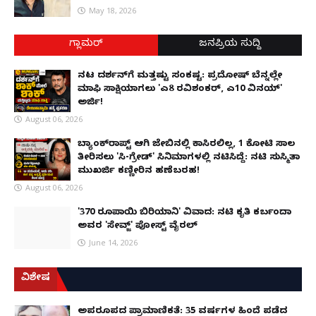
May 18, 2026
ಗ್ಲಾಮರ್
ಜನಪ್ರಿಯ ಸುದ್ದಿ
ನಟ ದರ್ಶನ್‌ಗೆ ಮತ್ತಷ್ಟು ಸಂಕಷ್ಟ: ಪ್ರದೋಷ್ ಬೆನ್ನಲ್ಲೇ
ಮಾಫಿ ಸಾಕ್ಷಿಯಾಗಲು 'ಎ8 ರವಿಶಂಕರ್, ಎ10 ವಿನಯ್'
ಅರ್ಜಿ!
August 06, 2026
ಬ್ಯಾಂಕ್‌ರಾಪ್ಟ್‌ ಆಗಿ ಜೇಬಿನಲ್ಲಿ ಕಾಸಿರಲಿಲ್ಲ, ₹1 ಕೋಟಿ ಸಾಲ
ತೀರಿಸಲು 'ಸಿ-ಗ್ರೇಡ್' ಸಿನಿಮಾಗಳಲ್ಲಿ ನಟಿಸಿದ್ದೆ: ನಟಿ ಸುಸ್ಮಿತಾ
ಮುಖರ್ಜಿ ಕಣ್ಣೀರಿನ ಹಣೆಬರಹ!
August 06, 2026
'370 ರೂಪಾಯಿ ಬಿರಿಯಾನಿ' ವಿವಾದ: ನಟಿ ಕೃತಿ ಕರ್ಬಂದಾ
ಅವರ 'ಸೇವ್ಜ್' ಪೋಸ್ಟ್ ವೈರಲ್
June 14, 2026
ವಿಶೇಷ
ಅಪರೂಪದ ಪ್ರಾಮಾಣಿಕತೆ: 35 ವರ್ಷಗಳ ಹಿಂದೆ ಪಡೆದ