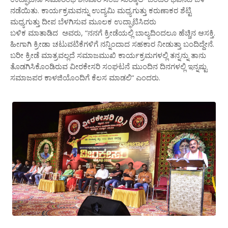
ನಡೆಯಿತು. ಕಾರ್ಯಕ್ರಮವನ್ನು ಉದ್ಯಮಿ ಮಧ್ಯಗುತ್ತು ಕರುಣಾಕರ ಶೆಟ್ಟಿ
ಮಧ್ಯಗುತ್ತು ದೀಪ ಬೆಳಗಿಸುವ ಮೂಲಕ ಉದ್ಘಾಟಿಸಿದರು
ಬಳಿಕ ಮಾತಾಡಿದ ಅವರು, “ನನಗೆ ಕ್ರೀಡೆಯಲ್ಲಿ ಬಾಲ್ಯದಿಂದಲೂ ಹೆಚ್ಚಿನ ಆಸಕ್ತಿ.
ಹೀಗಾಗಿ ಕ್ರೀಡಾ ಚಟುವಟಿಕೆಗಳಿಗೆ ನನ್ನಿಂದಾದ ಸಹಕಾರ ನೀಡುತ್ತಾ ಬಂದಿದ್ದೇನೆ.
ಬರೀ ಕ್ರೀಡೆ ಮಾತ್ರವಲ್ಲದೆ ಸಮಾಜಮುಖಿ ಕಾರ್ಯಕ್ರಮಗಳಲ್ಲಿ ತನ್ನನ್ನು ತಾನು
ತೊಡಗಿಸಿಕೊಂಡಿರುವ ವೀರಕೇಸರಿ ಸಂಘಟನೆ ಮುಂದಿನ ದಿನಗಳಲ್ಲಿ ಇನ್ನಷ್ಟು
ಸಮಾಜಪರ ಕಾಳಜಿಯೊಂದಿಗೆ ಕೆಲಸ ಮಾಡಲಿ“ ಎಂದರು.