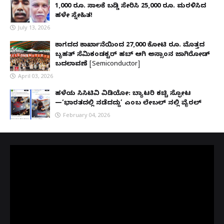
1,000 ರೂ. ಸಾಲಕ್ಕೆ ಬಡ್ಡಿ ಸೇರಿಸಿ 25,000 ರೂ. ಮರಳಿಸಿದ
ಹಳೇ ಸ್ನೇಹಿತ!
July 13, 2026
ಕಾಗದದ ಕಾರ್ಖಾನೆಯಿಂದ 27,000 ಕೋಟಿ ರೂ. ಮೊತ್ತದ
ಬೃಹತ್ ಸೆಮಿಕಂಡಕ್ಟರ್ ಹಬ್ ಆಗಿ ಅಸ್ಸಾಂನ ಜಾಗಿರೋಡ್
ಬದಲಾವಣೆ [Semiconductor]
April 03, 2026
ಹಳೆಯ ಸಿಸಿಟಿವಿ ವಿಡಿಯೋ: ಬ್ಯಾಟರಿ ಕಚ್ಚಿ ಸ್ಫೋಟ
—‘ಭಾರತದಲ್ಲಿ ನಡೆದದ್ದು’ ಎಂಬ ಲೇಬಲ್ ನಲ್ಲಿ ವೈರಲ್
February 04, 2026