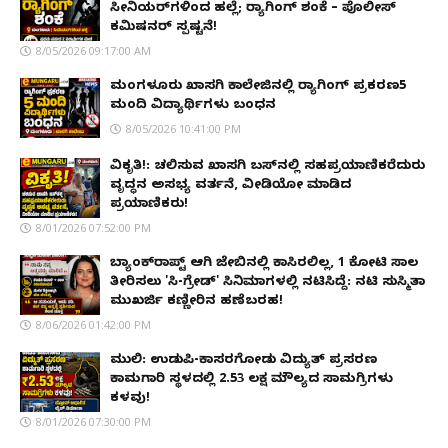
ಸೀನಿಯರ್‌ಗಳಿಂದ ಹಲ್ಲೆ; ರ‌್ಯಾಗಿಂಗ್ ಶಂಕೆ – ಪೊಲೀಸ್
ಕಮಿಷನರ್ ಸ್ಪಷ್ಟನೆ!
8/05/2026 09:17:00 AM
ಮಂಗಳೂರು ಖಾಸಗಿ ಕಾಲೇಜಿನಲ್ಲಿ ರ‌್ಯಾಗಿಂಗ್ ಪ್ರಕರಣ5
ಮಂದಿ ವಿದ್ಯಾರ್ಥಿಗಳು ಬಂಧನ
8/05/2026 10:41:00 PM
ವಿಕೃತಿ!: ಚಲಿಸುವ ಖಾಸಗಿ ಬಸ್‌ನಲ್ಲಿ ಸಹಪ್ರಯಾಣಿಕರೆದುರು
ವೃದ್ಧನ ಅಸಭ್ಯ ವರ್ತನೆ, ವೀಡಿಯೋ ಮಾಡಿದ
ಪ್ರಯಾಣಿಕರು!
8/01/2026 07:52:00 PM
ಬ್ಯಾಂಕ್‌ರಾಪ್ಟ್‌ ಆಗಿ ಜೇಬಿನಲ್ಲಿ ಕಾಸಿರಲಿಲ್ಲ, ₹1 ಕೋಟಿ ಸಾಲ
ತೀರಿಸಲು 'ಸಿ-ಗ್ರೇಡ್' ಸಿನಿಮಾಗಳಲ್ಲಿ ನಟಿಸಿದ್ದೆ: ನಟಿ ಸುಸ್ಮಿತಾ
ಮುಖರ್ಜಿ ಕಣ್ಣೀರಿನ ಹಣೆಬರಹ!
8/06/2026 01:42:00 PM
ಮುಲ್ಕಿ: ಉಡುಪಿ-ಕಾಸರಗೋಡು ವಿದ್ಯುತ್ ಪ್ರಸರಣ
ಕಾಮಗಾರಿ ಸ್ಥಳದಲ್ಲಿ ₹2.53 ಲಕ್ಷ ಮೌಲ್ಯದ ಸಾಮಗ್ರಿಗಳು
ಕಳವು!
8/01/2026 07:30:00 PM