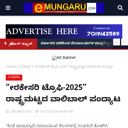
ದಂಡ!
ಿರಣ' ಆರಂಭ' – ಸಚಿವ ಯು.ಟಿ. ಖಾದರ್ ಅಭಯ!
ಸರ್ಕಾರದ ವಶದಿಂದ ದೇವಾಲಯಗಳ ಮುಕ್ತಿಗೆ ಬೃಹತ್ ಆಂದೋ
ಬ್ರೇಕಿಂಗ್ ನ್ಯೂಸ್
Home
coastal
“ವೀರಕೇಸರಿ ಟ್ರೊಫಿ-2025” ರಾಷ್ಟ್ರಮಟ್ಟದ ವಾಲಿಬಾಲ್ ಪಂದ್ಯಾಟ
COASTAL
“ವೀರಕೇಸರಿ ಟ್ರೊಫಿ-2025”
ರಾಷ್ಟ್ರಮಟ್ಟದ ವಾಲಿಬಾಲ್ ಪಂದ್ಯಾಟ
ONLINE PUDU
1/12/2025 06:39:00 PM
“ಕ್ರೀಡೆ ಮಾತ್ರವಲ್ಲದೆ ಸಮಾಜಮುಖಿ ಕೆಲಸಗಳಲ್ಲಿ ಸಂಘಟನೆ ತೊಡಗಿಸಿ