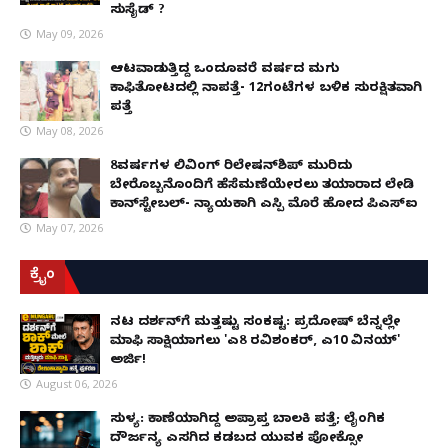
ಸುಸೈಡ್ ?
May 09, 2026
ಆಟವಾಡುತ್ತಿದ್ದ ಒಂದೂವರೆ ವರ್ಷದ ಮಗು
ಕಾಫಿತೋಟದಲ್ಲಿ ನಾಪತ್ತೆ- 12ಗಂಟೆಗಳ ಬಳಿಕ ಸುರಕ್ಷಿತವಾಗಿ
ಪತ್ತೆ
May 08, 2026
8ವರ್ಷಗಳ ಲಿವಿಂಗ್‌ ರಿಲೇಷನ್‌ಶಿಪ್ ಮುರಿದು
ಬೇರೊಬ್ಬನೊಂದಿಗೆ ಹೆಸೆಮಣೆಯೇರಲು ತಯಾರಾದ ಲೇಡಿ
ಕಾನ್‌ಸ್ಟೇಬಲ್- ನ್ಯಾಯಕ್ಕಾಗಿ ಎಸ್ಪಿ ಮೊರೆ ಹೋದ ಪಿಎಸ್ಐ
May 07, 2026
ಕ್ರೈಂ
ನಟ ದರ್ಶನ್‌ಗೆ ಮತ್ತಷ್ಟು ಸಂಕಷ್ಟ: ಪ್ರದೋಷ್ ಬೆನ್ನಲ್ಲೇ
ಮಾಫಿ ಸಾಕ್ಷಿಯಾಗಲು 'ಎ8 ರವಿಶಂಕರ್, ಎ10 ವಿನಯ್'
ಅರ್ಜಿ!
August 06, 2026
ಸುಳ್ಯ: ಕಾಣೆಯಾಗಿದ್ದ ಅಪ್ರಾಪ್ತ ಬಾಲಕಿ ಪತ್ತೆ; ಲೈಂಗಿಕ
ದೌರ್ಜನ್ಯ ಎಸಗಿದ ಕಡಬದ ಯುವಕ ಪೋಕ್ಸೋ