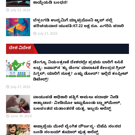
ಕಾಯ್ದೆಯಡಿ ಬಂಧನ!
July 23, 2026
ಬೆಳ್ತಂಗಡಿ ಉದ್ಯಮಿಗೆ ಮ್ಯಾಟ್ರಿಮೋನಿ ಆ್ಯಪ್ ನಲ್ಲಿ
ಪರಿಚಯವಾದ ಯುವತಿ:87.22 ಲಕ್ಷ ರೂ. ಎಗರಿಸಿ ಪರಾರಿ
July 21, 2026
ದೇಶ ವಿದೇಶ
ಡೆಂಗ್ಯೂ ನಿಯಂತ್ರಣಕ್ಕೆ ದೇಶದಲ್ಲೇ ಪ್ರಥಮ ಬಾರಿಗೆ ಲಸಿಕೆ
ಲಭ್ಯ: ಜಪಾನ್‌ನ 'ಕ್ಯು ಡೆಂಗಾ' ಮಾರಾಟಕ್ಕೆ ಕೇಂದ್ರದ ಗ್ರೀನ್
ಸಿಗ್ನಲ್; ಯಾರಿಗೆ ಸೂಕ್ತ? ಎಷ್ಟು ಡೋಸ್? ಇಲ್ಲಿದೆ ಕಂಪ್ಲೀಟ್
ಡಿಟೇಲ್ಸ್!
July 21, 2026
ವಾಯುಪಡೆ ಅಧಿಕಾರಿ ಪತ್ನಿಗೆ ಅಮಲು ಪದಾರ್ಥ ನೀಡಿ
ಅತ್ಯಾಚಾರ- ವೀಡಿಯೋ ಇಟ್ಟುಕೊಂಡು ಬ್ಲ್ಯಾಕ್‌ಮೇಲ್,
ಬಲವಂತದ ಮತಾಂತರಕ್ಕೆ ಯತ್ನ, ಇಬ್ಬರು ಅರೆಸ್ಟ್
June 18, 2026
ಅಪ್ರಾಪ್ತೆಯ ಮೇಲೆ ಲೈಂಗಿಕ ದೌರ್ಜನ್ಯ- ಬಿಜೆಪಿ ಸಂಸದ
ಬಂಡಿ ಸಂಜಯ್ ಕುಮಾರ್ ಪುತ್ರ ಅರೆಸ್ಟ್