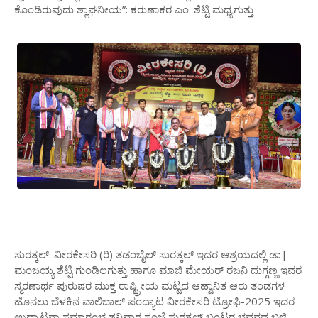
ಕೊಂಡಿರುವುದು ಶ್ಲಾಘನೀಯ”: ಕರುಣಾಕರ ಎಂ. ಶೆಟ್ಟಿ ಮಧ್ಯಗುತ್ತು
ಸುರತ್ಕಲ್: ವೀರಕೇಸರಿ (ರಿ) ತಡಂಬೈಲ್ ಸುರತ್ಕಲ್ ಇದರ ಆಶ್ರಯದಲ್ಲಿ ಡಾ|
ಮಂಜಯ್ಯ ಶೆಟ್ಟಿ ಗುಂಡಿಲಗುತ್ತು ಹಾಗೂ ಮಾಜಿ ಮೇಯರ್ ರಜನಿ ದುಗ್ಗಣ್ಣ ಇವರ
ಸ್ಮರಣಾರ್ಥ ಪುರುಷರ ಮುಕ್ತ ರಾಷ್ಟ್ರೀಯ ಮಟ್ಟದ ಆಹ್ವಾನಿತ ಆರು ತಂಡಗಳ
ಹೊನಲು ಬೆಳಕಿನ ವಾಲಿಬಾಲ್ ಪಂದ್ಯಾಟ ವೀರಕೇಸರಿ ಟ್ರೋಫಿ-2025 ಇದರ
ಉದ್ಘಾಟನಾ ಸಮಾರಂಭ ಶನಿವಾರ ಸಂಜೆ ಸುರತ್ಕಲ್ ಬಂಟರ ಭವನದ ಬಳಿ