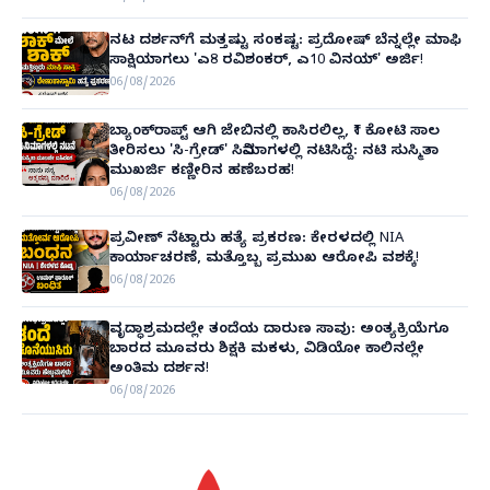
ನಟ ದರ್ಶನ್‌ಗೆ ಮತ್ತಷ್ಟು ಸಂಕಷ್ಟ: ಪ್ರದೋಷ್ ಬೆನ್ನಲ್ಲೇ ಮಾಫಿ
ಸಾಕ್ಷಿಯಾಗಲು 'ಎ8 ರವಿಶಂಕರ್, ಎ10 ವಿನಯ್' ಅರ್ಜಿ!
06/08/2026
ಬ್ಯಾಂಕ್‌ರಾಪ್ಟ್‌ ಆಗಿ ಜೇಬಿನಲ್ಲಿ ಕಾಸಿರಲಿಲ್ಲ, ₹1 ಕೋಟಿ ಸಾಲ
ತೀರಿಸಲು 'ಸಿ-ಗ್ರೇಡ್' ಸಿನಿಮಾಗಳಲ್ಲಿ ನಟಿಸಿದ್ದೆ: ನಟಿ ಸುಸ್ಮಿತಾ
ಮುಖರ್ಜಿ ಕಣ್ಣೀರಿನ ಹಣೆಬರಹ!
06/08/2026
ಪ್ರವೀಣ್ ನೆಟ್ಟಾರು ಹತ್ಯೆ ಪ್ರಕರಣ: ಕೇರಳದಲ್ಲಿ NIA
ಕಾರ್ಯಾಚರಣೆ, ಮತ್ತೊಬ್ಬ ಪ್ರಮುಖ ಆರೋಪಿ ವಶಕ್ಕೆ!
06/08/2026
ವೃದ್ಧಾಶ್ರಮದಲ್ಲೇ ತಂದೆಯ ದಾರುಣ ಸಾವು: ಅಂತ್ಯಕ್ರಿಯೆಗೂ
ಬಾರದ ಮೂವರು ಶಿಕ್ಷಕಿ ಮಕಳು, ವಿಡಿಯೋ ಕಾಲಿನಲ್ಲೇ
ಅಂತಿಮ ದರ್ಶನ!
06/08/2026