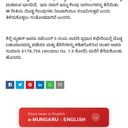
ಮಡಚುವ ಭಾಗವಿದೆ, ಇದು ನಮಗೆ ಇನ್ನೂ ಕೆಲವು ಬಾಗಿಲುಗಳನ್ನು ತೆರೆಯಿತು.
ಈ ರೀತಿಯ ದೊಡ್ಡ ಗೆಲುವುಗಳು ನಿಜವಾಗಿಯೂ ಸಂಭವಿಸುತ್ತವೆ ಎಂದು
ತಿಳಿದುಕೊಳ್ಳಲು ಸಂತೋಷವಾಗಿದೆ ಎಂದರು.
ಕೆಲ್ಲಿ ಸ್ಪಾಹರ್ ಅವರು ನವೆಂಬರ್ 5 ರಂದು ಲಾಟರಿ ಪ್ರಧಾನ ಕಛೇರಿಯಲ್ಲಿ ದೊಡ್ಡ
ಬಹುಮಾನವನ್ನು ಪಡೆದರು ಮತ್ತು ತೆರಿಗೆಗಳನ್ನು ಕಡಿತಗೊಳಿಸಿದ ನಂತರ ಅವರು
ಸುಮಾರು $178,756 (ಅಂದಾಜು ರೂ. 1.5 ಕೋಟಿ) ಮನೆಗೆ ತೆಗೆದುಕೊಂಡು
ಹೋದರು.
Read news in English
→
e-MUNGARU - ENGLISH