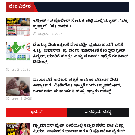
ದೇಶ ವಿದೇಶ
ಛತ್ತೀಸ್‌ಗಢ ಪೊಲೀಸ್ ನೇಮಕ ಪಟ್ಟಿಯಲ್ಲಿ‘ನ್ಯೂಸ್’, ‘ಭಕ್ತ
ಪ್ರಹ್ಲಾದ’, ‘ಹೇ ರಾಮ್’!
August 07, 2026
ಡೆಂಗ್ಯೂ ನಿಯಂತ್ರಣಕ್ಕೆ ದೇಶದಲ್ಲೇ ಪ್ರಥಮ ಬಾರಿಗೆ ಲಸಿಕೆ
ಲಭ್ಯ: ಜಪಾನ್‌ನ 'ಕ್ಯು ಡೆಂಗಾ' ಮಾರಾಟಕ್ಕೆ ಕೇಂದ್ರದ ಗ್ರೀನ್
ಸಿಗ್ನಲ್; ಯಾರಿಗೆ ಸೂಕ್ತ? ಎಷ್ಟು ಡೋಸ್? ಇಲ್ಲಿದೆ ಕಂಪ್ಲೀಟ್
ಡಿಟೇಲ್ಸ್!
July 21, 2026
ವಾಯುಪಡೆ ಅಧಿಕಾರಿ ಪತ್ನಿಗೆ ಅಮಲು ಪದಾರ್ಥ ನೀಡಿ
ಅತ್ಯಾಚಾರ- ವೀಡಿಯೋ ಇಟ್ಟುಕೊಂಡು ಬ್ಲ್ಯಾಕ್‌ಮೇಲ್,
ಬಲವಂತದ ಮತಾಂತರಕ್ಕೆ ಯತ್ನ, ಇಬ್ಬರು ಅರೆಸ್ಟ್
June 18, 2026
ಗ್ಲಾಮರ್
ಜನಪ್ರಿಯ ಸುದ್ದಿ
ಗ್ಲ್ಯಾಮಾರಸ್ ವೈಟ್‌ ಸೀರೆಯಲ್ಲಿ ಕಣ್ಮನ ಸೆಳೆದ ನಟಿ ವಿಷ್ಣು
ಪ್ರಿಯಾ; ಸಾಮಾಜಿಕ ಜಾಲತಾಣಗಳಲ್ಲಿ ಫೋಟೋ ವೈರಲ್!