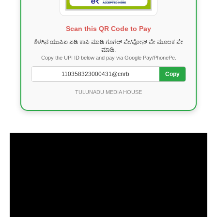
Scan this QR Code to Pay
ಕೆಳಗಿನ ಯುಪಿಐ ಐಡಿ ಕಾಪಿ ಮಾಡಿ ಗೂಗಲ್ ಪೇ/ಫೋನ್ ಪೇ ಮೂಲಕ ಪೇ
ಮಾಡಿ.
Copy the UPI ID below and pay via Google Pay/PhonePe.
Copy
TULUNADU MEDIA HOUSE