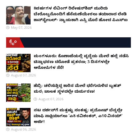
8ವರ್ಷಗಳ ಲಿವಿಂಗ್‌ ರಿಲೇಷನ್‌ಶಿಪ್ ಮುರಿದು
ಬೇರೊಬ್ಬನೊಂದಿಗೆ ಹೆಸೆಮಣೆಯೇರಲು ತಯಾರಾದ ಲೇಡಿ
ಕಾನ್‌ಸ್ಟೇಬಲ್- ನ್ಯಾಯಕ್ಕಾಗಿ ಎಸ್ಪಿ ಮೊರೆ ಹೋದ ಪಿಎಸ್ಐ
May 07, 2026
ಕ್ರೈಂ
ಮಂಗಳೂರು: ಕೊಣಾಜೆಯಲ್ಲಿ ವೃದ್ಧೆಯ ಮೇಲೆ ಹಲ್ಲೆ ನಡೆಸಿ
ಚಿನ್ನಾಭರಣ ದರೋಡೆ ಪ್ರಕರಣ; 3 ದಿನಗಳಲ್ಲೇ
ಆರೋಪಿಗಳ ಸೆರೆ!
August 07, 2026
ಹೆಬ್ರಿ: ಚಲಿಸುತ್ತಿದ್ದ ಕಾರಿನ ಮೇಲೆ ಧರೆಗುರುಳಿದ ಬೃಹತ್
ಮರ; ಚಾಲಕ ಸ್ಥಳದಲ್ಲೇ ದುರ್ಮರಣ!
August 07, 2026
ನಟ ದರ್ಶನ್‌ಗೆ ಮತ್ತಷ್ಟು ಸಂಕಷ್ಟ: ಪ್ರದೋಷ್ ಬೆನ್ನಲ್ಲೇ
ಮಾಫಿ ಸಾಕ್ಷಿಯಾಗಲು 'ಎ8 ರವಿಶಂಕರ್, ಎ10 ವಿನಯ್'
ಅರ್ಜಿ!
August 06, 2026