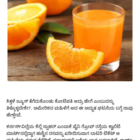
ಕಿತ್ತಳೆ ಜ್ಯೂಸ್‌ ತೆಗೆದುಕೊಂಡು ಕೋಟಿಪತಿ ಆದ್ರು ಹೇಗೆ ಎಂಬುದನ್ನು
ತಿಳ್ಕೊಳ್ಳಬೇಕೇ?. ಅಮೇರಿಕದ ಮಹಿಳೆಗೆ ಆದ ಈ ಅದ್ಭುತ ಘಟನೆಯ ಬಗ್ಗೆ ನಾವು
ಹೇಳ್ತೇವೆ‌.
ಕರ್ನರ್ಸ್‌ವಿಲ್ಲೆಯ ಕೆಲ್ಲಿ ಸ್ಪಾಹರ್ ಎಂಬಾಕೆ ಪೈನಿ ಗ್ರೋವ್ ರಸ್ತೆಯ ಕ್ವಾಲಿಟಿ
ಮಾರ್ಟ್‌ನಲ್ಲಿದ್ದಾಗ ಹಣ್ಣಿನ ರಸವನ್ನು ಖರೀದಿಸುವಾಗ ಲಾಟರಿ ಟಿಕೆಟ್‌ ಆ
ಮಹಿಳೆಯ ಗಮನ ಸೆಳೆದಿದೆ. ಕ್ಷಣಾರ್ಧದಲ್ಲಿ ಆಕೆಯ ಭಾಗ್ಯ ಬದಲಾಗಿದೆ. ನಾರ್ಥ್