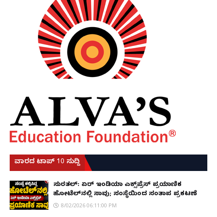
ವಾರದ ಟಾಪ್ 10 ಸುದ್ದಿ
ಸುರತ್ಕಲ್: ಏರ್ ಇಂಡಿಯಾ ಎಕ್ಸ್‌ಪ್ರೆಸ್ ಪ್ರಯಾಣಿಕ
ಹೋಟೆಲ್‌ನಲ್ಲಿ ಸಾವು; ಸಂಸ್ಥೆಯಿಂದ ಸಂತಾಪ ಪ್ರಕಟಣೆ
8/02/2026 06:11:00 PM