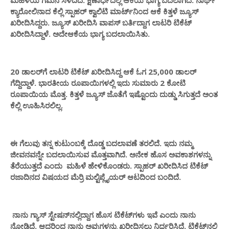
ಕ್ಯಾರೋಲಿನಾದ ಕೆಲ್ಲಿ ಸ್ಪಾಹರ್ ಕ್ವಾಲಿಟಿ ಮಾರ್ಟ್‌ನಿಂದ ಆಕೆ ಕಿತ್ತಳೆ ಜ್ಯೂಸ್‌
ಖರೀದಿಸಿದ್ದರು. ಜ್ಯೂಸ್‌ ಖರೀದಿಸಿ ವಾಪಸ್‌ ಬರ್ತಿದ್ದಾಗ ಲಾಟರಿ ಟಿಕೆಟ್‌
ಖರೀದಿಸಿದ್ದಾಳೆ. ಅದೇ‌ಆಕೆಯ ಭಾಗ್ಯ ಬದಲಾಯಿಸಿತು.
20 ಡಾಲರ್‌ಗೆ ಲಾಟರಿ ಟಿಕೆಟ್‌ ಖರೀದಿಸಿದ್ದ ಆಕೆ ಓಗ 25,000 ಡಾಲರ್‌
ಗೆದ್ದಿದ್ದಾಳೆ. ಭಾರತೀಯ ರೂಪಾಯಿಗಳಲ್ಲಿ ಇದು ಸುಮಾರು 2 ಕೋಟಿ
ರೂಪಾಯಿಯ ಮೊತ್ತ. ಕಿತ್ತಳೆ ಜ್ಯೂಸ್‌ ಜೊತೆಗೆ ಇಷ್ಟೊಂದು ದುಡ್ಡು ಸಿಗುತ್ತದೆ ಅಂತ
ಕೆಲ್ಲಿ ಊಹಿಸಿರಲಿಲ್ಲ.
ಈ ಗೆಲುವು ತನ್ನ ಕುಟುಂಬಕ್ಕೆ ದೊಡ್ಡ ಬದಲಾವಣೆ ತರಲಿದೆ. ಇದು ನಮ್ಮ
ಜೀವನವನ್ನೇ ಬದಲಾಯಿಸುವ ಮೊತ್ತವಾಗಿದೆ. ಅನೇಕ ಹೊಸ ಅವಕಾಶಗಳನ್ನು
ತೆರೆಯುತ್ತದೆ ಎಂದು ಮಹಿಳೆ ಹೇಳಿಕೊಂಡರು. ಸ್ಪಾಹರ್ ಖರೀದಿಸಿದ ಟಿಕೆಟ್
ರಜಾದಿನದ ವಿಷಯದ ಮೆರ್ರಿ ಮಲ್ಟಿಪ್ಲೈಯರ್ ಆಟದಿಂದ ಬಂದಿದೆ.
ನಾನು ಗ್ಯಾಸ್ ಸ್ಟೇಷನ್‌ನಲ್ಲಿದ್ದಾಗ ಹೊಸ ಟಿಕೆಟ್‌ಗಳು ಇವೆ ಎಂದು ನಾನು
ನೋಡಿದೆ. ಆದ್ದರಿಂದ ನಾನು ಅವುಗಳನ್ನು ಖರೀದಿಸಲು ನಿರ್ಧರಿಸಿದೆ. ಟಿಕೆಟ್‌ನಲ್ಲಿ