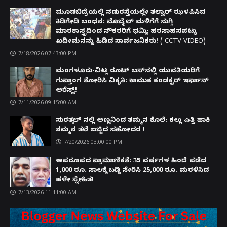
ಮೂಡಬಿದ್ರೆಯಲ್ಲಿ ನಡುರಸ್ತೆಯಲ್ಲೇ ತಲ್ವಾರ್ ಝಳಪಿಸಿದ
ಕಿಡಿಗೇಡಿ ಬಂಧನ: ಮೊಬೈಲ್ ಮಳಿಗೆಗೆ ನುಗ್ಗಿ
ಮಾರಕಾಸ್ತ್ರದಿಂದ ನೌಕರರಿಗೆ ಧಮ್ಕಿ; ಹರಸಾಹಸಪಟ್ಟು
ಖದೀಮನನ್ನು ಹಿಡಿದ ಸಾರ್ವಜನಿಕರು! ( CCTV VIDEO)
7/18/2026 07:43:00 PM
ಮಂಗಳೂರು-ವಿಟ್ಲ ರೂಟ್ ಬಸ್‌ನಲ್ಲಿ ಯುವತಿಯರಿಗೆ
ಗುಪ್ತಾಂಗ ತೋರಿಸಿ ವಿಕೃತಿ: ಕಾಮುಕ ಕಂಡಕ್ಟರ್ ಇರ್ಫಾನ್
ಅರೆಸ್ಟ್!
7/11/2026 09:15:00 AM
ಸುರತ್ಕಲ್ ನಲ್ಲಿ ಅಣ್ಣನಿಂದ ತಮ್ಮನ ಕೊಲೆ: ಕಲ್ಲು ಎತ್ತಿ ಹಾಕಿ
ತಮ್ಮನ ತಲೆ ಜಜ್ಜಿದ ಸಹೋದರ !
7/20/2026 03:00:00 PM
ಅಪರೂಪದ ಪ್ರಾಮಾಣಿಕತೆ: 35 ವರ್ಷಗಳ ಹಿಂದೆ ಪಡೆದ
1,000 ರೂ. ಸಾಲಕ್ಕೆ ಬಡ್ಡಿ ಸೇರಿಸಿ 25,000 ರೂ. ಮರಳಿಸಿದ
ಹಳೇ ಸ್ನೇಹಿತ!
7/13/2026 11:11:00 AM