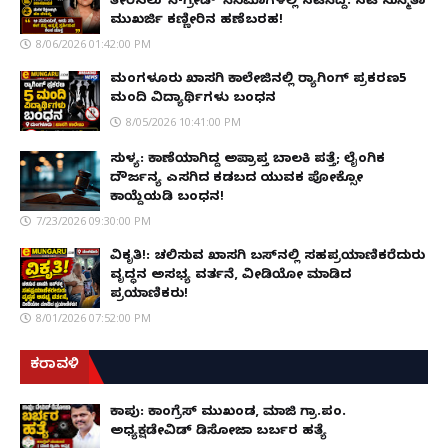
ತೀರಿಸಲು 'ಸಿ-ಗ್ರೇಡ್' ಸಿನಿಮಾಗಳಲ್ಲಿ ನಟಿಸಿದ್ದೆ: ನಟಿ ಸುಸ್ಮಿತಾ
ಮುಖರ್ಜಿ ಕಣ್ಣೀರಿನ ಹಣೆಬರಹ!
8/06/2026 01:42:00 PM
ಮಂಗಳೂರು ಖಾಸಗಿ ಕಾಲೇಜಿನಲ್ಲಿ ರ‌್ಯಾಗಿಂಗ್ ಪ್ರಕರಣ5
ಮಂದಿ ವಿದ್ಯಾರ್ಥಿಗಳು ಬಂಧನ
8/05/2026 10:41:00 PM
ಸುಳ್ಯ: ಕಾಣೆಯಾಗಿದ್ದ ಅಪ್ರಾಪ್ತ ಬಾಲಕಿ ಪತ್ತೆ; ಲೈಂಗಿಕ
ದೌರ್ಜನ್ಯ ಎಸಗಿದ ಕಡಬದ ಯುವಕ ಪೋಕ್ಸೋ
ಕಾಯ್ದೆಯಡಿ ಬಂಧನ!
7/23/2026 09:30:00 PM
ವಿಕೃತಿ!: ಚಲಿಸುವ ಖಾಸಗಿ ಬಸ್‌ನಲ್ಲಿ ಸಹಪ್ರಯಾಣಿಕರೆದುರು
ವೃದ್ಧನ ಅಸಭ್ಯ ವರ್ತನೆ, ವೀಡಿಯೋ ಮಾಡಿದ
ಪ್ರಯಾಣಿಕರು!
8/01/2026 07:52:00 PM
ಕರಾವಳಿ
ಕಾಪು: ಕಾಂಗ್ರೆಸ್ ಮುಖಂಡ, ಮಾಜಿ ಗ್ರಾ.ಪಂ.
ಅಧ್ಯಕ್ಷಡೇವಿಡ್ ಡಿಸೋಜಾ ಬರ್ಬರ ಹತ್ಯೆ