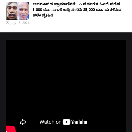
ಅಪರೂಪದ ಪ್ರಾಮಾಣಿಕತೆ: 35 ವರ್ಷಗಳ ಹಿಂದೆ ಪಡೆದ
1,000 ರೂ. ಸಾಲಕ್ಕೆ ಬಡ್ಡಿ ಸೇರಿಸಿ 25,000 ರೂ. ಮರಳಿಸಿದ
ಹಳೇ ಸ್ನೇಹಿತ!
July 13, 2026