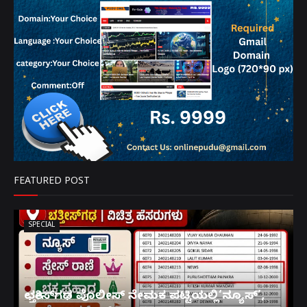
FEATURED POST
SPECIAL
ಛತ್ತೀಸ್‌ಗಢ ಪೊಲೀಸ್ ನೇಮಕ ಪಟ್ಟಿಯಲ್ಲಿ‘ನ್ಯೂಸ್’,