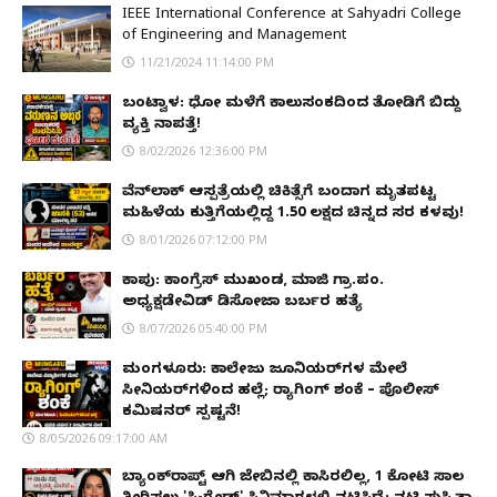
IEEE International Conference at Sahyadri College
of Engineering and Management
11/21/2024 11:14:00 PM
ಬಂಟ್ವಾಳ: ಧೋ ಮಳೆಗೆ ಕಾಲುಸಂಕದಿಂದ ತೋಡಿಗೆ ಬಿದ್ದು
ವ್ಯಕ್ತಿ ನಾಪತ್ತೆ!
8/02/2026 12:36:00 PM
ವೆನ್‌ಲಾಕ್ ಆಸ್ಪತ್ರೆಯಲ್ಲಿ ಚಿಕಿತ್ಸೆಗೆ ಬಂದಾಗ ಮೃತಪಟ್ಟ
ಮಹಿಳೆಯ ಕುತ್ತಿಗೆಯಲ್ಲಿದ್ದ ₹1.50 ಲಕ್ಷದ ಚಿನ್ನದ ಸರ ಕಳವು!
8/01/2026 07:12:00 PM
ಕಾಪು: ಕಾಂಗ್ರೆಸ್ ಮುಖಂಡ, ಮಾಜಿ ಗ್ರಾ.ಪಂ.
ಅಧ್ಯಕ್ಷಡೇವಿಡ್ ಡಿಸೋಜಾ ಬರ್ಬರ ಹತ್ಯೆ
8/07/2026 05:40:00 PM
ಮಂಗಳೂರು: ಕಾಲೇಜು ಜೂನಿಯರ್‌ಗಳ ಮೇಲೆ
ಸೀನಿಯರ್‌ಗಳಿಂದ ಹಲ್ಲೆ; ರ‌್ಯಾಗಿಂಗ್ ಶಂಕೆ – ಪೊಲೀಸ್
ಕಮಿಷನರ್ ಸ್ಪಷ್ಟನೆ!
8/05/2026 09:17:00 AM
ಬ್ಯಾಂಕ್‌ರಾಪ್ಟ್‌ ಆಗಿ ಜೇಬಿನಲ್ಲಿ ಕಾಸಿರಲಿಲ್ಲ, ₹1 ಕೋಟಿ ಸಾಲ