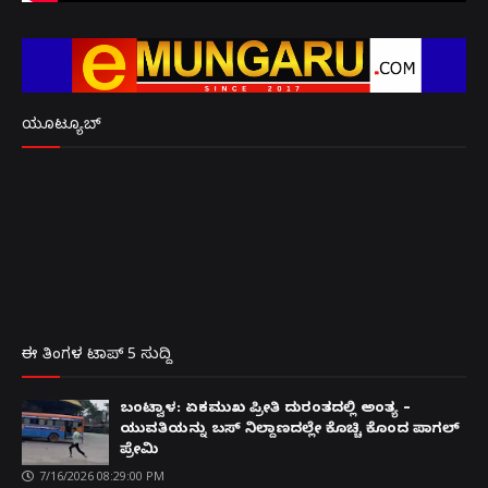
ಯೂಟ್ಯೂಬ್
ಈ ತಿಂಗಳ ಟಾಪ್ 5 ಸುದ್ದಿ
ಬಂಟ್ವಾಳ: ಏಕಮುಖ ಪ್ರೀತಿ ದುರಂತದಲ್ಲಿ ಅಂತ್ಯ –
ಯುವತಿಯನ್ನು ಬಸ್ ನಿಲ್ದಾಣದಲ್ಲೇ ಕೊಚ್ಚಿ ಕೊಂದ ಪಾಗಲ್
ಪ್ರೇಮಿ
7/16/2026 08:29:00 PM