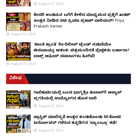
August 07, 2026
ಕೇಸರಿ ಉಡುಪಿನ ಬಗೆಗೆ ಕೇಳಿದ ಮಾಧ್ಯಮದ ಪ್ರಶ್ನೆಗೆ ಖಡಕ್
ಉತ್ತರ ನೀಡಿದ ನಟಿ ಪ್ರಿಯಾ ಪ್ರಕಾಶ್ ವಾರಿಯರ್! Priya
Prakash Varrier
August 07, 2026
'ಶಾಂತಿ ಕ್ರಾಂತಿ' ರೀ-ರಿಲೀಸ್ ಟ್ರೆಂಡ್ ನಡುವೆಯೇ
ಶುರುವಾಯ್ತು ಆತಂಕ: ಚಿತ್ರಮಂದಿರಕ್ಕೆ ಪ್ರೇಕ್ಷಕರು ಬರ್ತಾರಾ?
ಬಾಕ್ಸ್ ಆಫೀಸ್ ಸವಾಲುಗಳು ಹೀಗಿವೆ!
August 07, 2026
ವಿಶೇಷ
ಗಾಲಿಕುರ್ಚಿಯಲ್ಲಿ ಬಂದ ಭಾಗ್ಯಶ್ರೀ ಕುಲಾಲ್‌ಗೆ ಆಳ್ವಾಸ್
ಪ್ರಗತಿಯಲ್ಲಿ ಉದ್ಯೋಗದ ಹೊಸ ದಾರಿ
August 07, 2026
ಪ್ಲಾಸ್ಟಿಕ್ ಮಾಲಿನ್ಯಕ್ಕೆ ಉತ್ತರ ಕಂಡುಕೊಂಡು ₹50 ಕೋಟಿ
ಟರ್ನೋವರ್ ಗಳಿಸಿದ ಕನ್ನಡಿಗನ 'ಬ್ಯಾಂಬ್ರೂ' ಕಥೆ!
August 07, 2026