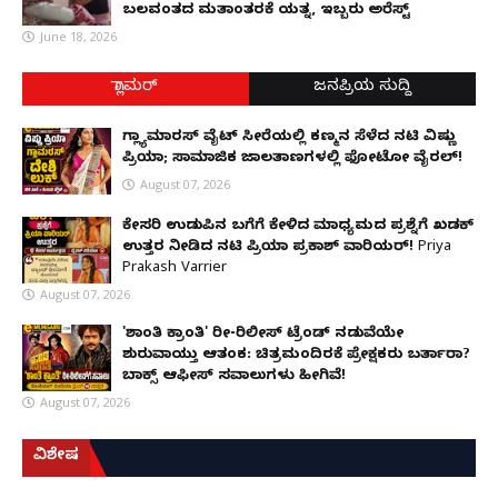
ಬಲವಂತದ ಮತಾಂತರಕ್ಕೆ ಯತ್ನ, ಇಬ್ಬರು ಅರೆಸ್ಟ್
June 18, 2026
ಗ್ಲಾಮರ್
ಜನಪ್ರಿಯ ಸುದ್ದಿ
ಗ್ಲ್ಯಾಮಾರಸ್ ವೈಟ್‌ ಸೀರೆಯಲ್ಲಿ ಕಣ್ಮನ ಸೆಳೆದ ನಟಿ ವಿಷ್ಣು
ಪ್ರಿಯಾ; ಸಾಮಾಜಿಕ ಜಾಲತಾಣಗಳಲ್ಲಿ ಫೋಟೋ ವೈರಲ್!
August 07, 2026
ಕೇಸರಿ ಉಡುಪಿನ ಬಗೆಗೆ ಕೇಳಿದ ಮಾಧ್ಯಮದ ಪ್ರಶ್ನೆಗೆ ಖಡಕ್
ಉತ್ತರ ನೀಡಿದ ನಟಿ ಪ್ರಿಯಾ ಪ್ರಕಾಶ್ ವಾರಿಯರ್! Priya
Prakash Varrier
August 07, 2026
'ಶಾಂತಿ ಕ್ರಾಂತಿ' ರೀ-ರಿಲೀಸ್ ಟ್ರೆಂಡ್ ನಡುವೆಯೇ
ಶುರುವಾಯ್ತು ಆತಂಕ: ಚಿತ್ರಮಂದಿರಕ್ಕೆ ಪ್ರೇಕ್ಷಕರು ಬರ್ತಾರಾ?
ಬಾಕ್ಸ್ ಆಫೀಸ್ ಸವಾಲುಗಳು ಹೀಗಿವೆ!
August 07, 2026
ವಿಶೇಷ