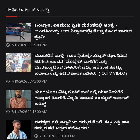
ಈ ತಿಂಗಳ ಟಾಪ್ 5 ಸುದ್ದಿ
ಬಂಟ್ವಾಳ: ಏಕಮುಖ ಪ್ರೀತಿ ದುರಂತದಲ್ಲಿ ಅಂತ್ಯ –
ಯುವತಿಯನ್ನು ಬಸ್ ನಿಲ್ದಾಣದಲ್ಲೇ ಕೊಚ್ಚಿ ಕೊಂದ ಪಾಗಲ್
ಪ್ರೇಮಿ
7/16/2026 08:29:00 PM
ಮೂಡಬಿದ್ರೆಯಲ್ಲಿ ನಡುರಸ್ತೆಯಲ್ಲೇ ತಲ್ವಾರ್ ಝಳಪಿಸಿದ
ಕಿಡಿಗೇಡಿ ಬಂಧನ: ಮೊಬೈಲ್ ಮಳಿಗೆಗೆ ನುಗ್ಗಿ
ಮಾರಕಾಸ್ತ್ರದಿಂದ ನೌಕರರಿಗೆ ಧಮ್ಕಿ; ಹರಸಾಹಸಪಟ್ಟು
ಖದೀಮನನ್ನು ಹಿಡಿದ ಸಾರ್ವಜನಿಕರು! ( CCTV VIDEO)
7/18/2026 07:43:00 PM
ಮಂಗಳೂರು-ವಿಟ್ಲ ರೂಟ್ ಬಸ್‌ನಲ್ಲಿ ಯುವತಿಯರಿಗೆ
ಗುಪ್ತಾಂಗ ತೋರಿಸಿ ವಿಕೃತಿ: ಕಾಮುಕ ಕಂಡಕ್ಟರ್ ಇರ್ಫಾನ್
ಅರೆಸ್ಟ್!
7/11/2026 09:15:00 AM
ಸುರತ್ಕಲ್ ನಲ್ಲಿ ಅಣ್ಣನಿಂದ ತಮ್ಮನ ಕೊಲೆ: ಕಲ್ಲು ಎತ್ತಿ ಹಾಕಿ
ತಮ್ಮನ ತಲೆ ಜಜ್ಜಿದ ಸಹೋದರ !
7/20/2026 03:00:00 PM