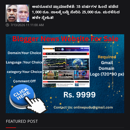
ಅಪರೂಪದ ಪ್ರಾಮಾಣಿಕತೆ: 35 ವರ್ಷಗಳ ಹಿಂದೆ ಪಡೆದ
1,000 ರೂ. ಸಾಲಕ್ಕೆ ಬಡ್ಡಿ ಸೇರಿಸಿ 25,000 ರೂ. ಮರಳಿಸಿದ
ಹಳೇ ಸ್ನೇಹಿತ!
7/13/2026 11:11:00 AM
FEATURED POST