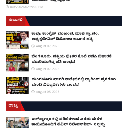
ಕಮಿಷನರ್ ರೆಡ್ಡಿ ಶ್ಲಾಘನೆ!
8/05/2026 02:39:00 PM
ಕರಾವಳಿ
ಕಾಪು: ಕಾಂಗ್ರೆಸ್ ಮುಖಂಡ, ಮಾಜಿ ಗ್ರಾ.ಪಂ.
ಅಧ್ಯಕ್ಷಡೇವಿಡ್ ಡಿಸೋಜಾ ಬರ್ಬರ ಹತ್ಯೆ
August 07, 2026
ಬೆಂಗಳೂರು: ಪತ್ನಿಯ ಭೀಕರ ಕೊಲೆ ನಡೆಸಿ ಬಿಹಾರಕ್ಕೆ
ಪರಾರಿಯಾಗಿದ್ದ ಪತಿ ಬಂಧನ
August 07, 2026
ಮಂಗಳೂರು ಖಾಸಗಿ ಕಾಲೇಜಿನಲ್ಲಿ ರ‌್ಯಾಗಿಂಗ್ ಪ್ರಕರಣ5
ಮಂದಿ ವಿದ್ಯಾರ್ಥಿಗಳು ಬಂಧನ
August 05, 2026
ರಾಜ್ಯ
ಇನ್​ಸ್ಟಾಗ್ರಾಂನಲ್ಲಿ ಪರಿಚಿತಳಾದ ಎರಡು ಮಕ್ಕಳ
ತಾಯಿಯೊಂದಿಗೆ ಲಿವಿನ್ ರಿಲೇಶನ್​ಶಿಪ್- ನನ್ನನ್ನು