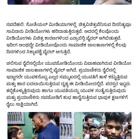
ನವದೆಹಲಿ: ಸೋಶಿಯಲ್ ಮೀಡಿಯಾಗಳಲ್ಲಿ ಚಿತ್ರವಿಚಿತ್ರವೆನಿಸುವ ದಿನನಿತ್ಯವೂ
ಸಾವಿರಾರು ವೀಡಿಯೋಗಳು ಹರಿದಾಡುತ್ತಿರುತ್ತವೆ. ಅದರಲ್ಲಿ ಕೆಲವೊಂದು
ವೀಡಿಯೋಗಳು ವಿಚಿತ್ರ ಕಾರಣಗಳಿಂದ ಎರ್ರಾಬಿರ್ರಿ ವೈರಲ್ ಆಗಿಬಿಡುತ್ತವೆ.
ಇದೀಗ ಅಂಥದ್ದೇ ವೀಡಿಯೋವೊಂದು ಸಾಮಾಜಿಕ ಜಾಲತಾಣಗಳಲ್ಲಿ ಕೆಲವು
ದಿನಗಳಿಂದ ಸಿಕ್ಕಾಪಟ್ಟೆ ವೈರಲ್ ಆಗುತ್ತಿದೆ.
ಚಲಿಸುವ ರೈಲಿನಲ್ಲಿಯೇ ಯುವಜೋಡಿಯೊಂದು ವಿವಾಹವಾಗಿರುವ ವೀಡಿಯೋ
ಸಾಮಾಜಿಕ ಜಾಲತಾಣಗಳಲ್ಲಿ ವೈರಲ್​ ಆಗಿದೆ. ಪ್ರಯಾಣಿಕರು ರೈಲಿನಲ್ಲಿ
ಇದ್ದಾಗಲೇ ಯುವಕನೊಬ್ಬ ಎಲ್ಲರ ಸಮ್ಮುಖದಲ್ಲಿ ಯುವತಿಗೆ ತಾಳಿ ಕಟ್ಟುತ್ತಿರುವ
ಮತ್ತು ಹಾರ ಬದಲಾಯಿಸುತ್ತಿರುವ ದೃಶ್ಯ ಈ ವೀಡಿಯೋದಲ್ಲಿದೆ. ಪರಸ್ಪರ ಇಬ್ಬರು
ತಬ್ಬಿಕೊಳ್ಳುತ್ತಿರುವುದು ಹಾಗೂ ಯುವತಿಯನ್ನು ಯುವಕ ಸಂತೈಸುತ್ತಿರುವುದು
ಮತ್ತು ಪ್ರಯಾಣಿಕರು ನವಜೋಡಿಗೆ ಶುಭ ಹಾರೈಸುತ್ತಿರುವ ಭಾವುಕ ಕ್ಷಣಗಳಿಗೆ
ರೈಲು ಸಾಕ್ಷಿಯಾಗಿದೆ.