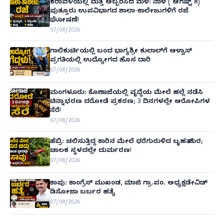
ಕರಾವಳಿಯಲ್ಲಿ ಮತ್ತೆ ಅಬ್ಬರಿಸಿದ ಮಳೆ: ನಾಳೆ ( ಆಗಷ್ಟ್ 8)
ಪುತ್ತೂರು ಉಪವಿಭಾಗದ ಶಾಲಾ-ಕಾಲೇಜುಗಳಿಗೆ ರಜೆ
ಘೋಷಣೆ!
07/08/2026
ಗಾಲಿಕುರ್ಚಿಯಲ್ಲಿ ಬಂದ ಭಾಗ್ಯಶ್ರೀ ಕುಲಾಲ್‌ಗೆ ಆಳ್ವಾಸ್
ಪ್ರಗತಿಯಲ್ಲಿ ಉದ್ಯೋಗದ ಹೊಸ ದಾರಿ
07/08/2026
ಮಂಗಳೂರು: ಕೊಣಾಜೆಯಲ್ಲಿ ವೃದ್ಧೆಯ ಮೇಲೆ ಹಲ್ಲೆ ನಡೆಸಿ
ಚಿನ್ನಾಭರಣ ದರೋಡೆ ಪ್ರಕರಣ; 3 ದಿನಗಳಲ್ಲೇ ಆರೋಪಿಗಳ
ಸೆರೆ!
07/08/2026
ಹೆಬ್ರಿ: ಚಲಿಸುತ್ತಿದ್ದ ಕಾರಿನ ಮೇಲೆ ಧರೆಗುರುಳಿದ ಬೃಹತ್ ಮರ;
ಚಾಲಕ ಸ್ಥಳದಲ್ಲೇ ದುರ್ಮರಣ!
07/08/2026
ಕಾಪು: ಕಾಂಗ್ರೆಸ್ ಮುಖಂಡ, ಮಾಜಿ ಗ್ರಾ.ಪಂ. ಅಧ್ಯಕ್ಷಡೇವಿಡ್
ಡಿಸೋಜಾ ಬರ್ಬರ ಹತ್ಯೆ
07/08/2026