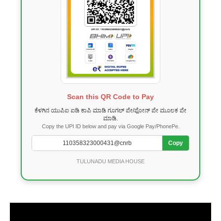
Scan this QR Code to Pay
ಕೆಳಗಿನ ಯುಪಿಐ ಐಡಿ ಕಾಪಿ ಮಾಡಿ ಗೂಗಲ್ ಪೇ/ಫೋನ್ ಪೇ ಮೂಲಕ ಪೇ
ಮಾಡಿ.
Copy the UPI ID below and pay via Google Pay/PhonePe.
Copy
TULUNADU MEDIA HOUSE