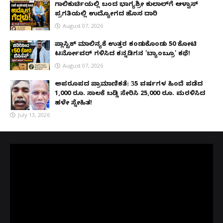
ಗಾಲಿಕುರ್ಚಿಯಲ್ಲಿ ಬಂದ ಭಾಗ್ಯಶ್ರೀ ಕುಲಾಲ್‌ಗೆ ಆಳ್ವಾಸ್
ಪ್ರಗತಿಯಲ್ಲಿ ಉದ್ಯೋಗದ ಹೊಸ ದಾರಿ
August 07, 2026
ಪ್ಲಾಸ್ಟಿಕ್ ಮಾಲಿನ್ಯಕ್ಕೆ ಉತ್ತರ ಕಂಡುಕೊಂಡು ₹50 ಕೋಟಿ
ಟರ್ನೋವರ್ ಗಳಿಸಿದ ಕನ್ನಡಿಗನ 'ಬ್ಯಾಂಬ್ರೂ' ಕಥೆ!
August 07, 2026
ಅಪರೂಪದ ಪ್ರಾಮಾಣಿಕತೆ: 35 ವರ್ಷಗಳ ಹಿಂದೆ ಪಡೆದ
1,000 ರೂ. ಸಾಲಕ್ಕೆ ಬಡ್ಡಿ ಸೇರಿಸಿ 25,000 ರೂ. ಮರಳಿಸಿದ
ಹಳೇ ಸ್ನೇಹಿತ!
July 13, 2026