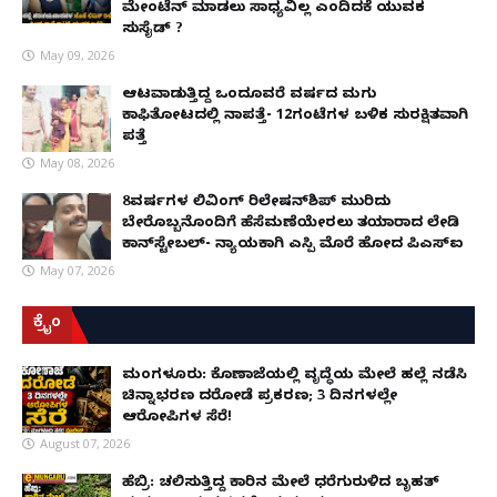
ಮೇಂಟೆನ್ ಮಾಡಲು ಸಾಧ್ಯವಿಲ್ಲ ಎಂದಿದಕ್ಕೆ ಯುವಕ
ಸುಸೈಡ್ ?
May 09, 2026
ಆಟವಾಡುತ್ತಿದ್ದ ಒಂದೂವರೆ ವರ್ಷದ ಮಗು
ಕಾಫಿತೋಟದಲ್ಲಿ ನಾಪತ್ತೆ- 12ಗಂಟೆಗಳ ಬಳಿಕ ಸುರಕ್ಷಿತವಾಗಿ
ಪತ್ತೆ
May 08, 2026
8ವರ್ಷಗಳ ಲಿವಿಂಗ್‌ ರಿಲೇಷನ್‌ಶಿಪ್ ಮುರಿದು
ಬೇರೊಬ್ಬನೊಂದಿಗೆ ಹೆಸೆಮಣೆಯೇರಲು ತಯಾರಾದ ಲೇಡಿ
ಕಾನ್‌ಸ್ಟೇಬಲ್- ನ್ಯಾಯಕ್ಕಾಗಿ ಎಸ್ಪಿ ಮೊರೆ ಹೋದ ಪಿಎಸ್ಐ
May 07, 2026
ಕ್ರೈಂ
ಮಂಗಳೂರು: ಕೊಣಾಜೆಯಲ್ಲಿ ವೃದ್ಧೆಯ ಮೇಲೆ ಹಲ್ಲೆ ನಡೆಸಿ
ಚಿನ್ನಾಭರಣ ದರೋಡೆ ಪ್ರಕರಣ; 3 ದಿನಗಳಲ್ಲೇ
ಆರೋಪಿಗಳ ಸೆರೆ!
August 07, 2026
ಹೆಬ್ರಿ: ಚಲಿಸುತ್ತಿದ್ದ ಕಾರಿನ ಮೇಲೆ ಧರೆಗುರುಳಿದ ಬೃಹತ್