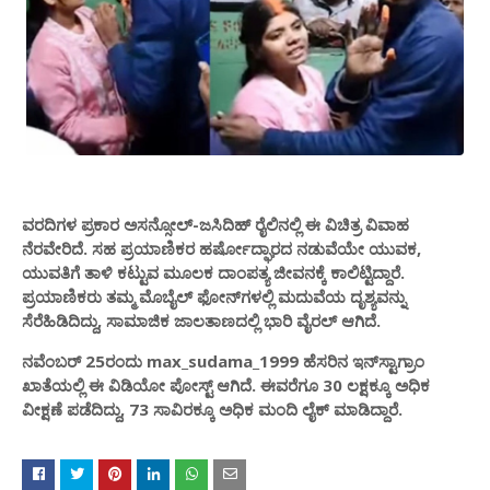
ವರದಿಗಳ ಪ್ರಕಾರ ಅಸನ್ಸೋಲ್-ಜಸಿದಿಹ್ ರೈಲಿನಲ್ಲಿ ಈ ವಿಚಿತ್ರ ವಿವಾಹ
ನೆರವೇರಿದೆ. ಸಹ ಪ್ರಯಾಣಿಕರ ಹರ್ಷೋದ್ಘಾರದ ನಡುವೆಯೇ ಯುವಕ,
ಯುವತಿಗೆ ತಾಳಿ ಕಟ್ಟುವ ಮೂಲಕ ದಾಂಪತ್ಯ ಜೀವನಕ್ಕೆ ಕಾಲಿಟ್ಟಿದ್ದಾರೆ.
ಪ್ರಯಾಣಿಕರು ತಮ್ಮ ಮೊಬೈಲ್ ಫೋನ್‌ಗಳಲ್ಲಿ ಮದುವೆಯ ದೃಶ್ಯವನ್ನು
ಸೆರೆಹಿಡಿದಿದ್ದು, ಸಾಮಾಜಿಕ ಜಾಲತಾಣದಲ್ಲಿ ಭಾರಿ ವೈರಲ್​ ಆಗಿದೆ.
ನವೆಂಬರ್​ 25ರಂದು max_sudama_1999 ಹೆಸರಿನ ಇನ್​ಸ್ಟಾಗ್ರಾಂ
ಖಾತೆಯಲ್ಲಿ ಈ ವಿಡಿಯೋ ಪೋಸ್ಟ್ ಆಗಿದೆ. ಈವರೆಗೂ 30 ಲಕ್ಷಕ್ಕೂ ಅಧಿಕ
ವೀಕ್ಷಣೆ ಪಡೆದಿದ್ದು, 73 ಸಾವಿರಕ್ಕೂ ಅಧಿಕ ಮಂದಿ ಲೈಕ್​ ಮಾಡಿದ್ದಾರೆ.