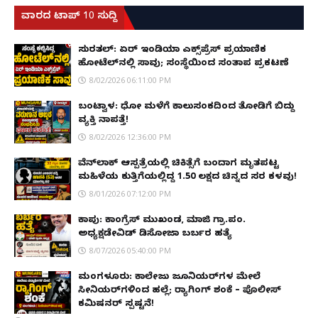
ವಾರದ ಟಾಪ್ 10 ಸುದ್ದಿ
ಸುರತ್ಕಲ್: ಏರ್ ಇಂಡಿಯಾ ಎಕ್ಸ್‌ಪ್ರೆಸ್ ಪ್ರಯಾಣಿಕ
ಹೋಟೆಲ್‌ನಲ್ಲಿ ಸಾವು; ಸಂಸ್ಥೆಯಿಂದ ಸಂತಾಪ ಪ್ರಕಟಣೆ
8/02/2026 06:11:00 PM
ಬಂಟ್ವಾಳ: ಧೋ ಮಳೆಗೆ ಕಾಲುಸಂಕದಿಂದ ತೋಡಿಗೆ ಬಿದ್ದು
ವ್ಯಕ್ತಿ ನಾಪತ್ತೆ!
8/02/2026 12:36:00 PM
ವೆನ್‌ಲಾಕ್ ಆಸ್ಪತ್ರೆಯಲ್ಲಿ ಚಿಕಿತ್ಸೆಗೆ ಬಂದಾಗ ಮೃತಪಟ್ಟ
ಮಹಿಳೆಯ ಕುತ್ತಿಗೆಯಲ್ಲಿದ್ದ ₹1.50 ಲಕ್ಷದ ಚಿನ್ನದ ಸರ ಕಳವು!
8/01/2026 07:12:00 PM
ಕಾಪು: ಕಾಂಗ್ರೆಸ್ ಮುಖಂಡ, ಮಾಜಿ ಗ್ರಾ.ಪಂ.
ಅಧ್ಯಕ್ಷಡೇವಿಡ್ ಡಿಸೋಜಾ ಬರ್ಬರ ಹತ್ಯೆ
8/07/2026 05:40:00 PM
ಮಂಗಳೂರು: ಕಾಲೇಜು ಜೂನಿಯರ್‌ಗಳ ಮೇಲೆ
ಸೀನಿಯರ್‌ಗಳಿಂದ ಹಲ್ಲೆ; ರ‌್ಯಾಗಿಂಗ್ ಶಂಕೆ – ಪೊಲೀಸ್
ಕಮಿಷನರ್ ಸ್ಪಷ್ಟನೆ!