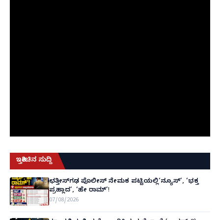
ಇತ್ತೀಚಿನ ಸುದ್ದಿ
ಛತ್ತೀಸ್‌ಗಢ ಪೊಲೀಸ್ ನೇಮಕ ಪಟ್ಟಿಯಲ್ಲಿ‘ನ್ಯೂಸ್’, ‘ಭಕ್ತ
ಪ್ರಹ್ಲಾದ’, ‘ಹೇ ರಾಮ್’!
07/08/2026