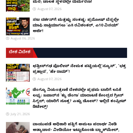
ಮರ; ಚಾಲಕ ಸ್ಥಳದಲ್ಲೇ ದುರ್ಮರಣ!
August 07, 2026
ನಟ ದರ್ಶನ್‌ಗೆ ಮತ್ತಷ್ಟು ಸಂಕಷ್ಟ: ಪ್ರದೋಷ್ ಬೆನ್ನಲ್ಲೇ
ಮಾಫಿ ಸಾಕ್ಷಿಯಾಗಲು 'ಎ8 ರವಿಶಂಕರ್, ಎ10 ವಿನಯ್'
ಅರ್ಜಿ!
August 06, 2026
ದೇಶ ವಿದೇಶ
ಛತ್ತೀಸ್‌ಗಢ ಪೊಲೀಸ್ ನೇಮಕ ಪಟ್ಟಿಯಲ್ಲಿ‘ನ್ಯೂಸ್’, ‘ಭಕ್ತ
ಪ್ರಹ್ಲಾದ’, ‘ಹೇ ರಾಮ್’!
August 07, 2026
ಡೆಂಗ್ಯೂ ನಿಯಂತ್ರಣಕ್ಕೆ ದೇಶದಲ್ಲೇ ಪ್ರಥಮ ಬಾರಿಗೆ ಲಸಿಕೆ
ಲಭ್ಯ: ಜಪಾನ್‌ನ 'ಕ್ಯು ಡೆಂಗಾ' ಮಾರಾಟಕ್ಕೆ ಕೇಂದ್ರದ ಗ್ರೀನ್
ಸಿಗ್ನಲ್; ಯಾರಿಗೆ ಸೂಕ್ತ? ಎಷ್ಟು ಡೋಸ್? ಇಲ್ಲಿದೆ ಕಂಪ್ಲೀಟ್
ಡಿಟೇಲ್ಸ್!
July 21, 2026
ವಾಯುಪಡೆ ಅಧಿಕಾರಿ ಪತ್ನಿಗೆ ಅಮಲು ಪದಾರ್ಥ ನೀಡಿ
ಅತ್ಯಾಚಾರ- ವೀಡಿಯೋ ಇಟ್ಟುಕೊಂಡು ಬ್ಲ್ಯಾಕ್‌ಮೇಲ್,