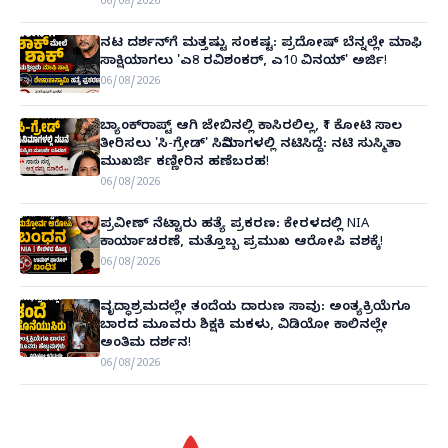
06/08/2026
ನಟ ದರ್ಶನ್‌ಗೆ ಮತ್ತಷ್ಟು ಸಂಕಷ್ಟ: ಪ್ರದೋಷ್ ಬೆನ್ನಲ್ಲೇ ಮಾಫಿ
ಸಾಕ್ಷಿಯಾಗಲು 'ಎ8 ರವಿಶಂಕರ್, ಎ10 ವಿನಯ್' ಅರ್ಜಿ!
06/08/2026
ಬ್ಯಾಂಕ್‌ರಾಪ್ಟ್‌ ಆಗಿ ಜೇಬಿನಲ್ಲಿ ಕಾಸಿರಲಿಲ್ಲ, ₹1 ಕೋಟಿ ಸಾಲ
ತೀರಿಸಲು 'ಸಿ-ಗ್ರೇಡ್' ಸಿನಿಮಾಗಳಲ್ಲಿ ನಟಿಸಿದ್ದೆ: ನಟಿ ಸುಸ್ಮಿತಾ
ಮುಖರ್ಜಿ ಕಣ್ಣೀರಿನ ಹಣೆಬರಹ!
06/08/2026
ಪ್ರವೀಣ್ ನೆಟ್ಟಾರು ಹತ್ಯೆ ಪ್ರಕರಣ: ಕೇರಳದಲ್ಲಿ NIA
ಕಾರ್ಯಾಚರಣೆ, ಮತ್ತೊಬ್ಬ ಪ್ರಮುಖ ಆರೋಪಿ ವಶಕ್ಕೆ!
06/08/2026
ವೃದ್ಧಾಶ್ರಮದಲ್ಲೇ ತಂದೆಯ ದಾರುಣ ಸಾವು: ಅಂತ್ಯಕ್ರಿಯೆಗೂ
ಬಾರದ ಮೂವರು ಶಿಕ್ಷಕಿ ಮಕಳು, ವಿಡಿಯೋ ಕಾಲಿನಲ್ಲೇ
ಅಂತಿಮ ದರ್ಶನ!
06/08/2026