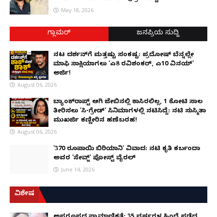
May 18, 2026
ಗ್ಲಾಮರ್
ಜನಪ್ರಿಯ ಸುದ್ದಿ
ನಟ ದರ್ಶನ್‌ಗೆ ಮತ್ತಷ್ಟು ಸಂಕಷ್ಟ: ಪ್ರದೋಷ್ ಬೆನ್ನಲ್ಲೇ
ಮಾಫಿ ಸಾಕ್ಷಿಯಾಗಲು 'ಎ8 ರವಿಶಂಕರ್, ಎ10 ವಿನಯ್'
ಅರ್ಜಿ!
August 06, 2026
ಬ್ಯಾಂಕ್‌ರಾಪ್ಟ್‌ ಆಗಿ ಜೇಬಿನಲ್ಲಿ ಕಾಸಿರಲಿಲ್ಲ, ₹1 ಕೋಟಿ ಸಾಲ
ತೀರಿಸಲು 'ಸಿ-ಗ್ರೇಡ್' ಸಿನಿಮಾಗಳಲ್ಲಿ ನಟಿಸಿದ್ದೆ: ನಟಿ ಸುಸ್ಮಿತಾ
ಮುಖರ್ಜಿ ಕಣ್ಣೀರಿನ ಹಣೆಬರಹ!
August 06, 2026
'370 ರೂಪಾಯಿ ಬಿರಿಯಾನಿ' ವಿವಾದ: ನಟಿ ಕೃತಿ ಕರ್ಬಂದಾ
ಅವರ 'ಸೇವ್ಜ್' ಪೋಸ್ಟ್ ವೈರಲ್
June 14, 2026
ವಿಶೇಷ
ಅಪರೂಪದ ಪ್ರಾಮಾಣಿಕತೆ: 35 ವರ್ಷಗಳ ಹಿಂದೆ ಪಡೆದ