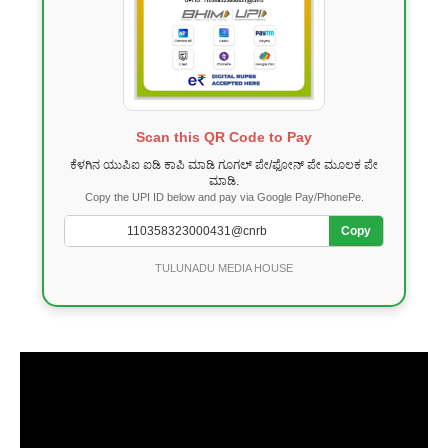
Scan this QR Code to Pay
ಕೆಳಗಿನ ಯುಪಿಐ ಐಡಿ ಕಾಪಿ ಮಾಡಿ ಗೂಗಲ್ ಪೇ/ಫೋನ್ ಪೇ ಮೂಲಕ ಪೇ
ಮಾಡಿ.
Copy the UPI ID below and pay via Google Pay/PhonePe.
Copy
TULUNADU MEDIA HOUSE