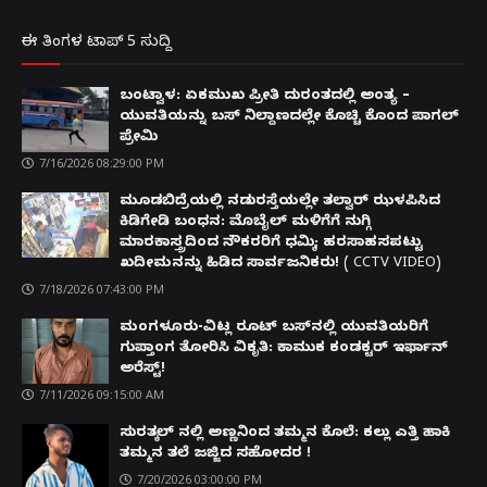
ಈ ತಿಂಗಳ ಟಾಪ್ 5 ಸುದ್ದಿ
ಬಂಟ್ವಾಳ: ಏಕಮುಖ ಪ್ರೀತಿ ದುರಂತದಲ್ಲಿ ಅಂತ್ಯ –
ಯುವತಿಯನ್ನು ಬಸ್ ನಿಲ್ದಾಣದಲ್ಲೇ ಕೊಚ್ಚಿ ಕೊಂದ ಪಾಗಲ್
ಪ್ರೇಮಿ
7/16/2026 08:29:00 PM
ಮೂಡಬಿದ್ರೆಯಲ್ಲಿ ನಡುರಸ್ತೆಯಲ್ಲೇ ತಲ್ವಾರ್ ಝಳಪಿಸಿದ
ಕಿಡಿಗೇಡಿ ಬಂಧನ: ಮೊಬೈಲ್ ಮಳಿಗೆಗೆ ನುಗ್ಗಿ
ಮಾರಕಾಸ್ತ್ರದಿಂದ ನೌಕರರಿಗೆ ಧಮ್ಕಿ; ಹರಸಾಹಸಪಟ್ಟು
ಖದೀಮನನ್ನು ಹಿಡಿದ ಸಾರ್ವಜನಿಕರು! ( CCTV VIDEO)
7/18/2026 07:43:00 PM
ಮಂಗಳೂರು-ವಿಟ್ಲ ರೂಟ್ ಬಸ್‌ನಲ್ಲಿ ಯುವತಿಯರಿಗೆ
ಗುಪ್ತಾಂಗ ತೋರಿಸಿ ವಿಕೃತಿ: ಕಾಮುಕ ಕಂಡಕ್ಟರ್ ಇರ್ಫಾನ್
ಅರೆಸ್ಟ್!
7/11/2026 09:15:00 AM
ಸುರತ್ಕಲ್ ನಲ್ಲಿ ಅಣ್ಣನಿಂದ ತಮ್ಮನ ಕೊಲೆ: ಕಲ್ಲು ಎತ್ತಿ ಹಾಕಿ
ತಮ್ಮನ ತಲೆ ಜಜ್ಜಿದ ಸಹೋದರ !
7/20/2026 03:00:00 PM