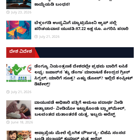
ಕಾಯ್ದೆಯಡಿ ಬಂಧನ!
July 23, 2026
ಬೆಳ್ತಂಗಡಿ ಉದ್ಯಮಿಗೆ ಮ್ಯಾಟ್ರಿಮೋನಿ ಆ್ಯಪ್ ನಲ್ಲಿ
ಪರಿಚಯವಾದ ಯುವತಿ:87.22 ಲಕ್ಷ ರೂ. ಎಗರಿಸಿ ಪರಾರಿ
July 21, 2026
ದೇಶ ವಿದೇಶ
ಡೆಂಗ್ಯೂ ನಿಯಂತ್ರಣಕ್ಕೆ ದೇಶದಲ್ಲೇ ಪ್ರಥಮ ಬಾರಿಗೆ ಲಸಿಕೆ
ಲಭ್ಯ: ಜಪಾನ್‌ನ 'ಕ್ಯು ಡೆಂಗಾ' ಮಾರಾಟಕ್ಕೆ ಕೇಂದ್ರದ ಗ್ರೀನ್
ಸಿಗ್ನಲ್; ಯಾರಿಗೆ ಸೂಕ್ತ? ಎಷ್ಟು ಡೋಸ್? ಇಲ್ಲಿದೆ ಕಂಪ್ಲೀಟ್
ಡಿಟೇಲ್ಸ್!
July 21, 2026
ವಾಯುಪಡೆ ಅಧಿಕಾರಿ ಪತ್ನಿಗೆ ಅಮಲು ಪದಾರ್ಥ ನೀಡಿ
ಅತ್ಯಾಚಾರ- ವೀಡಿಯೋ ಇಟ್ಟುಕೊಂಡು ಬ್ಲ್ಯಾಕ್‌ಮೇಲ್,
ಬಲವಂತದ ಮತಾಂತರಕ್ಕೆ ಯತ್ನ, ಇಬ್ಬರು ಅರೆಸ್ಟ್
June 18, 2026
ಅಪ್ರಾಪ್ತೆಯ ಮೇಲೆ ಲೈಂಗಿಕ ದೌರ್ಜನ್ಯ- ಬಿಜೆಪಿ ಸಂಸದ
ಬಂಡಿ ಸಂಜಯ್ ಕುಮಾರ್ ಪುತ್ರ ಅರೆಸ್ಟ್