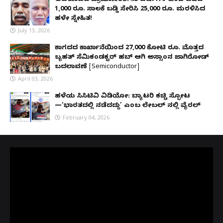
1,000 ರೂ. ಸಾಲಕ್ಕೆ ಬಡ್ಡಿ ಸೇರಿಸಿ 25,000 ರೂ. ಮರಳಿಸಿದ
ಹಳೇ ಸ್ನೇಹಿತ!
July 13, 2026
ಕಾಗದದ ಕಾರ್ಖಾನೆಯಿಂದ 27,000 ಕೋಟಿ ರೂ. ಮೊತ್ತದ
ಬೃಹತ್ ಸೆಮಿಕಂಡಕ್ಟರ್ ಹಬ್ ಆಗಿ ಅಸ್ಸಾಂನ ಜಾಗಿರೋಡ್
ಬದಲಾವಣೆ [Semiconductor]
April 03, 2026
ಹಳೆಯ ಸಿಸಿಟಿವಿ ವಿಡಿಯೋ: ಬ್ಯಾಟರಿ ಕಚ್ಚಿ ಸ್ಫೋಟ
—‘ಭಾರತದಲ್ಲಿ ನಡೆದದ್ದು’ ಎಂಬ ಲೇಬಲ್ ನಲ್ಲಿ ವೈರಲ್
February 04, 2026