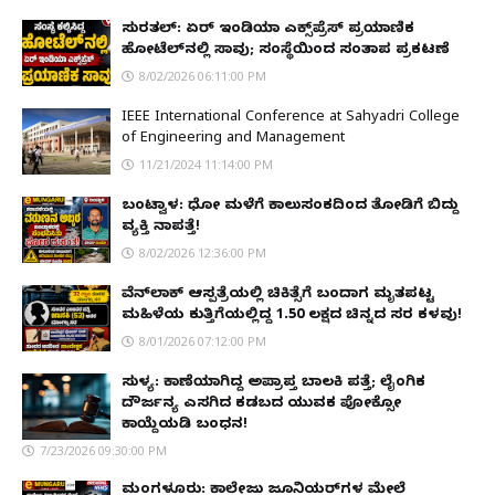
ಸುರತ್ಕಲ್: ಏರ್ ಇಂಡಿಯಾ ಎಕ್ಸ್‌ಪ್ರೆಸ್ ಪ್ರಯಾಣಿಕ
ಹೋಟೆಲ್‌ನಲ್ಲಿ ಸಾವು; ಸಂಸ್ಥೆಯಿಂದ ಸಂತಾಪ ಪ್ರಕಟಣೆ
8/02/2026 06:11:00 PM
IEEE International Conference at Sahyadri College
of Engineering and Management
11/21/2024 11:14:00 PM
ಬಂಟ್ವಾಳ: ಧೋ ಮಳೆಗೆ ಕಾಲುಸಂಕದಿಂದ ತೋಡಿಗೆ ಬಿದ್ದು
ವ್ಯಕ್ತಿ ನಾಪತ್ತೆ!
8/02/2026 12:36:00 PM
ವೆನ್‌ಲಾಕ್ ಆಸ್ಪತ್ರೆಯಲ್ಲಿ ಚಿಕಿತ್ಸೆಗೆ ಬಂದಾಗ ಮೃತಪಟ್ಟ
ಮಹಿಳೆಯ ಕುತ್ತಿಗೆಯಲ್ಲಿದ್ದ ₹1.50 ಲಕ್ಷದ ಚಿನ್ನದ ಸರ ಕಳವು!
8/01/2026 07:12:00 PM
ಸುಳ್ಯ: ಕಾಣೆಯಾಗಿದ್ದ ಅಪ್ರಾಪ್ತ ಬಾಲಕಿ ಪತ್ತೆ; ಲೈಂಗಿಕ
ದೌರ್ಜನ್ಯ ಎಸಗಿದ ಕಡಬದ ಯುವಕ ಪೋಕ್ಸೋ
ಕಾಯ್ದೆಯಡಿ ಬಂಧನ!
7/23/2026 09:30:00 PM
ಮಂಗಳೂರು: ಕಾಲೇಜು ಜೂನಿಯರ್‌ಗಳ ಮೇಲೆ