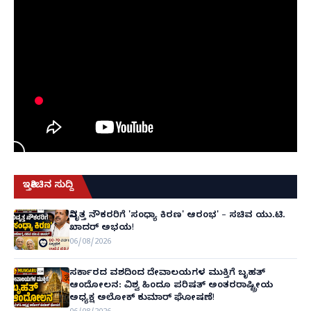
ಇತ್ತೀಚಿನ ಸುದ್ದಿ
ನಿವೃತ್ತ ನೌಕರರಿಗೆ 'ಸಂಧ್ಯಾ ಕಿರಣ' ಆರಂಭ' – ಸಚಿವ ಯು.ಟಿ.
ಖಾದರ್ ಅಭಯ!
06/08/2026
ಸರ್ಕಾರದ ವಶದಿಂದ ದೇವಾಲಯಗಳ ಮುಕ್ತಿಗೆ ಬೃಹತ್
ಆಂದೋಲನ: ವಿಶ್ವ ಹಿಂದೂ ಪರಿಷತ್ ಅಂತರರಾಷ್ಟ್ರೀಯ
ಅಧ್ಯಕ್ಷ ಅಲೋಕ್ ಕುಮಾರ್ ಘೋಷಣೆ!