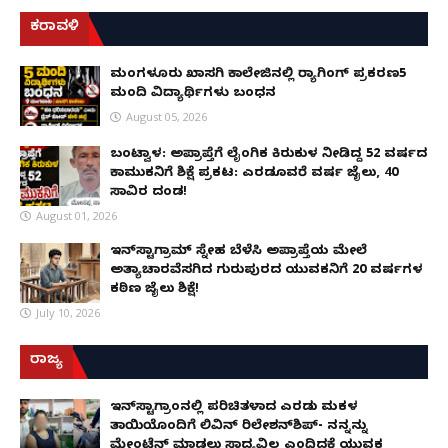
ಕರಾವಳಿ
ಮಂಗಳೂರು ಖಾಸಗಿ ಕಾಲೇಜಿನಲ್ಲಿ ರ‌್ಯಾಗಿಂಗ್ ಪ್ರಕರಣ5
ಮಂದಿ ವಿದ್ಯಾರ್ಥಿಗಳು ಬಂಧನ
August 05, 2026
ಬಂಟ್ವಾಳ: ಅಪ್ರಾಪ್ತೆಗೆ ಲೈಂಗಿಕ ಕಿರುಕುಳ ನೀಡಿದ್ದ 52 ವರ್ಷದ
ಕಾಮುಕನಿಗೆ ಶಿಕ್ಷೆ ಪ್ರಕಟ: ಎರಡೂವರೆ ವರ್ಷ ಜೈಲು, ₹40
ಸಾವಿರ ದಂಡ!
August 01, 2026
ಇನ್‌ಸ್ಟಾಗ್ರಾಮ್ ಸ್ನೇಹ ಬೆಳೆಸಿ ಅಪ್ರಾಪ್ತೆಯ ಮೇಲೆ
ಅತ್ಯಾಚಾರವೆಸಗಿದ ಗುರುಪುರದ ಯುವಕನಿಗೆ 20 ವರ್ಷಗಳ
ಕಠಿಣ ಜೈಲು ಶಿಕ್ಷೆ!
July 10, 2026
ರಾಜ್ಯ
ಇನ್​ಸ್ಟಾಗ್ರಾಂನಲ್ಲಿ ಪರಿಚಿತಳಾದ ಎರಡು ಮಕ್ಕಳ
ತಾಯಿಯೊಂದಿಗೆ ಲಿವಿನ್ ರಿಲೇಶನ್​ಶಿಪ್- ನನ್ನನ್ನು
ಮೇಂಟೆನ್ ಮಾಡಲು ಸಾಧ್ಯವಿಲ್ಲ ಎಂದಿದಕ್ಕೆ ಯುವಕ