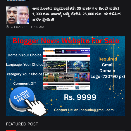
ಅಪರೂಪದ ಪ್ರಾಮಾಣಿಕತೆ: 35 ವರ್ಷಗಳ ಹಿಂದೆ ಪಡೆದ
1,000 ರೂ. ಸಾಲಕ್ಕೆ ಬಡ್ಡಿ ಸೇರಿಸಿ 25,000 ರೂ. ಮರಳಿಸಿದ
ಹಳೇ ಸ್ನೇಹಿತ!
7/13/2026 11:11:00 AM
FEATURED POST