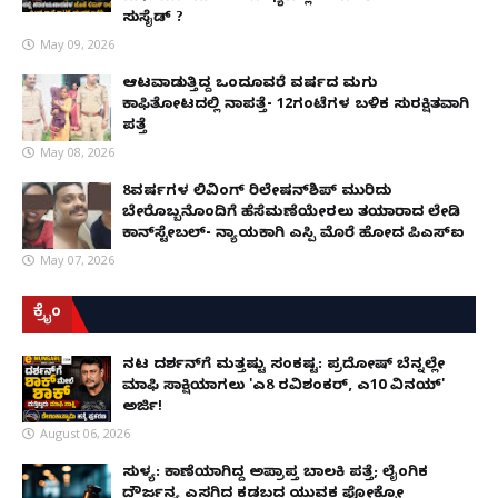
ಸುಸೈಡ್ ?
May 09, 2026
ಆಟವಾಡುತ್ತಿದ್ದ ಒಂದೂವರೆ ವರ್ಷದ ಮಗು
ಕಾಫಿತೋಟದಲ್ಲಿ ನಾಪತ್ತೆ- 12ಗಂಟೆಗಳ ಬಳಿಕ ಸುರಕ್ಷಿತವಾಗಿ
ಪತ್ತೆ
May 08, 2026
8ವರ್ಷಗಳ ಲಿವಿಂಗ್‌ ರಿಲೇಷನ್‌ಶಿಪ್ ಮುರಿದು
ಬೇರೊಬ್ಬನೊಂದಿಗೆ ಹೆಸೆಮಣೆಯೇರಲು ತಯಾರಾದ ಲೇಡಿ
ಕಾನ್‌ಸ್ಟೇಬಲ್- ನ್ಯಾಯಕ್ಕಾಗಿ ಎಸ್ಪಿ ಮೊರೆ ಹೋದ ಪಿಎಸ್ಐ
May 07, 2026
ಕ್ರೈಂ
ನಟ ದರ್ಶನ್‌ಗೆ ಮತ್ತಷ್ಟು ಸಂಕಷ್ಟ: ಪ್ರದೋಷ್ ಬೆನ್ನಲ್ಲೇ
ಮಾಫಿ ಸಾಕ್ಷಿಯಾಗಲು 'ಎ8 ರವಿಶಂಕರ್, ಎ10 ವಿನಯ್'
ಅರ್ಜಿ!
August 06, 2026
ಸುಳ್ಯ: ಕಾಣೆಯಾಗಿದ್ದ ಅಪ್ರಾಪ್ತ ಬಾಲಕಿ ಪತ್ತೆ; ಲೈಂಗಿಕ
ದೌರ್ಜನ್ಯ ಎಸಗಿದ ಕಡಬದ ಯುವಕ ಪೋಕ್ಸೋ