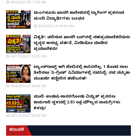
8/05/2026 09:17:00 AM
ಮಂಗಳೂರು ಖಾಸಗಿ ಕಾಲೇಜಿನಲ್ಲಿ ರ‌್ಯಾಗಿಂಗ್ ಪ್ರಕರಣ5
ಮಂದಿ ವಿದ್ಯಾರ್ಥಿಗಳು ಬಂಧನ
8/05/2026 10:41:00 PM
ವಿಕೃತಿ!: ಚಲಿಸುವ ಖಾಸಗಿ ಬಸ್‌ನಲ್ಲಿ ಸಹಪ್ರಯಾಣಿಕರೆದುರು
ವೃದ್ಧನ ಅಸಭ್ಯ ವರ್ತನೆ, ವೀಡಿಯೋ ಮಾಡಿದ
ಪ್ರಯಾಣಿಕರು!
8/01/2026 07:52:00 PM
ಬ್ಯಾಂಕ್‌ರಾಪ್ಟ್‌ ಆಗಿ ಜೇಬಿನಲ್ಲಿ ಕಾಸಿರಲಿಲ್ಲ, ₹1 ಕೋಟಿ ಸಾಲ
ತೀರಿಸಲು 'ಸಿ-ಗ್ರೇಡ್' ಸಿನಿಮಾಗಳಲ್ಲಿ ನಟಿಸಿದ್ದೆ: ನಟಿ ಸುಸ್ಮಿತಾ
ಮುಖರ್ಜಿ ಕಣ್ಣೀರಿನ ಹಣೆಬರಹ!
8/06/2026 01:42:00 PM
ಮುಲ್ಕಿ: ಉಡುಪಿ-ಕಾಸರಗೋಡು ವಿದ್ಯುತ್ ಪ್ರಸರಣ
ಕಾಮಗಾರಿ ಸ್ಥಳದಲ್ಲಿ ₹2.53 ಲಕ್ಷ ಮೌಲ್ಯದ ಸಾಮಗ್ರಿಗಳು
ಕಳವು!
8/01/2026 07:30:00 PM
ಕರಾವಳಿ