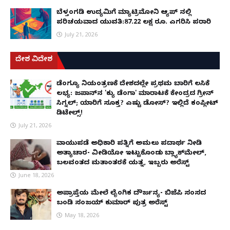
ಬೆಳ್ತಂಗಡಿ ಉದ್ಯಮಿಗೆ ಮ್ಯಾಟ್ರಿಮೋನಿ ಆ್ಯಪ್ ನಲ್ಲಿ
ಪರಿಚಯವಾದ ಯುವತಿ:87.22 ಲಕ್ಷ ರೂ. ಎಗರಿಸಿ ಪರಾರಿ
July 21, 2026
ದೇಶ ವಿದೇಶ
ಡೆಂಗ್ಯೂ ನಿಯಂತ್ರಣಕ್ಕೆ ದೇಶದಲ್ಲೇ ಪ್ರಥಮ ಬಾರಿಗೆ ಲಸಿಕೆ
ಲಭ್ಯ: ಜಪಾನ್‌ನ 'ಕ್ಯು ಡೆಂಗಾ' ಮಾರಾಟಕ್ಕೆ ಕೇಂದ್ರದ ಗ್ರೀನ್
ಸಿಗ್ನಲ್; ಯಾರಿಗೆ ಸೂಕ್ತ? ಎಷ್ಟು ಡೋಸ್? ಇಲ್ಲಿದೆ ಕಂಪ್ಲೀಟ್
ಡಿಟೇಲ್ಸ್!
July 21, 2026
ವಾಯುಪಡೆ ಅಧಿಕಾರಿ ಪತ್ನಿಗೆ ಅಮಲು ಪದಾರ್ಥ ನೀಡಿ
ಅತ್ಯಾಚಾರ- ವೀಡಿಯೋ ಇಟ್ಟುಕೊಂಡು ಬ್ಲ್ಯಾಕ್‌ಮೇಲ್,
ಬಲವಂತದ ಮತಾಂತರಕ್ಕೆ ಯತ್ನ, ಇಬ್ಬರು ಅರೆಸ್ಟ್
June 18, 2026
ಅಪ್ರಾಪ್ತೆಯ ಮೇಲೆ ಲೈಂಗಿಕ ದೌರ್ಜನ್ಯ- ಬಿಜೆಪಿ ಸಂಸದ
ಬಂಡಿ ಸಂಜಯ್ ಕುಮಾರ್ ಪುತ್ರ ಅರೆಸ್ಟ್
May 18, 2026