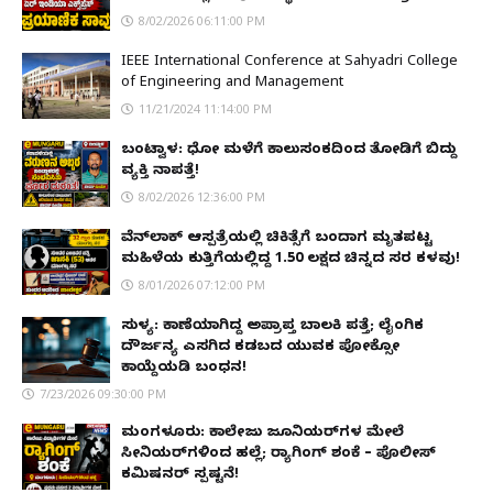
8/02/2026 06:11:00 PM
IEEE International Conference at Sahyadri College
of Engineering and Management
11/21/2024 11:14:00 PM
ಬಂಟ್ವಾಳ: ಧೋ ಮಳೆಗೆ ಕಾಲುಸಂಕದಿಂದ ತೋಡಿಗೆ ಬಿದ್ದು
ವ್ಯಕ್ತಿ ನಾಪತ್ತೆ!
8/02/2026 12:36:00 PM
ವೆನ್‌ಲಾಕ್ ಆಸ್ಪತ್ರೆಯಲ್ಲಿ ಚಿಕಿತ್ಸೆಗೆ ಬಂದಾಗ ಮೃತಪಟ್ಟ
ಮಹಿಳೆಯ ಕುತ್ತಿಗೆಯಲ್ಲಿದ್ದ ₹1.50 ಲಕ್ಷದ ಚಿನ್ನದ ಸರ ಕಳವು!
8/01/2026 07:12:00 PM
ಸುಳ್ಯ: ಕಾಣೆಯಾಗಿದ್ದ ಅಪ್ರಾಪ್ತ ಬಾಲಕಿ ಪತ್ತೆ; ಲೈಂಗಿಕ
ದೌರ್ಜನ್ಯ ಎಸಗಿದ ಕಡಬದ ಯುವಕ ಪೋಕ್ಸೋ
ಕಾಯ್ದೆಯಡಿ ಬಂಧನ!
7/23/2026 09:30:00 PM
ಮಂಗಳೂರು: ಕಾಲೇಜು ಜೂನಿಯರ್‌ಗಳ ಮೇಲೆ
ಸೀನಿಯರ್‌ಗಳಿಂದ ಹಲ್ಲೆ; ರ‌್ಯಾಗಿಂಗ್ ಶಂಕೆ – ಪೊಲೀಸ್
ಕಮಿಷನರ್ ಸ್ಪಷ್ಟನೆ!