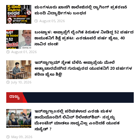
ಮಂಗಳೂರು ಖಾಸಗಿ ಕಾಲೇಜಿನಲ್ಲಿ ರ‌್ಯಾಗಿಂಗ್ ಪ್ರಕರಣ5
ಮಂದಿ ವಿದ್ಯಾರ್ಥಿಗಳು ಬಂಧನ
August 05, 2026
ಬಂಟ್ವಾಳ: ಅಪ್ರಾಪ್ತೆಗೆ ಲೈಂಗಿಕ ಕಿರುಕುಳ ನೀಡಿದ್ದ 52 ವರ್ಷದ
ಕಾಮುಕನಿಗೆ ಶಿಕ್ಷೆ ಪ್ರಕಟ: ಎರಡೂವರೆ ವರ್ಷ ಜೈಲು, ₹40
ಸಾವಿರ ದಂಡ!
August 01, 2026
ಇನ್‌ಸ್ಟಾಗ್ರಾಮ್ ಸ್ನೇಹ ಬೆಳೆಸಿ ಅಪ್ರಾಪ್ತೆಯ ಮೇಲೆ
ಅತ್ಯಾಚಾರವೆಸಗಿದ ಗುರುಪುರದ ಯುವಕನಿಗೆ 20 ವರ್ಷಗಳ
ಕಠಿಣ ಜೈಲು ಶಿಕ್ಷೆ!
July 10, 2026
ರಾಜ್ಯ
ಇನ್​ಸ್ಟಾಗ್ರಾಂನಲ್ಲಿ ಪರಿಚಿತಳಾದ ಎರಡು ಮಕ್ಕಳ
ತಾಯಿಯೊಂದಿಗೆ ಲಿವಿನ್ ರಿಲೇಶನ್​ಶಿಪ್- ನನ್ನನ್ನು
ಮೇಂಟೆನ್ ಮಾಡಲು ಸಾಧ್ಯವಿಲ್ಲ ಎಂದಿದಕ್ಕೆ ಯುವಕ
ಸುಸೈಡ್ ?
May 09, 2026