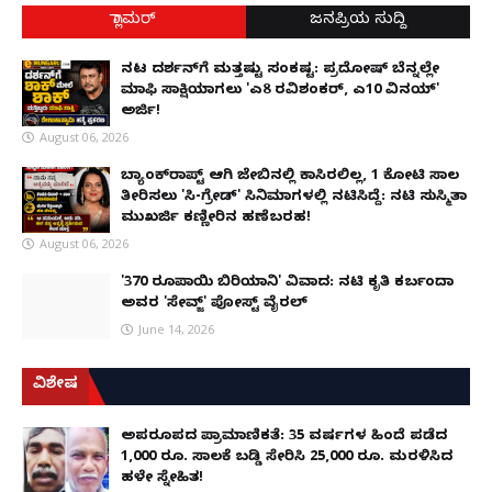
ಗ್ಲಾಮರ್
ಜನಪ್ರಿಯ ಸುದ್ದಿ
ನಟ ದರ್ಶನ್‌ಗೆ ಮತ್ತಷ್ಟು ಸಂಕಷ್ಟ: ಪ್ರದೋಷ್ ಬೆನ್ನಲ್ಲೇ
ಮಾಫಿ ಸಾಕ್ಷಿಯಾಗಲು 'ಎ8 ರವಿಶಂಕರ್, ಎ10 ವಿನಯ್'
ಅರ್ಜಿ!
August 06, 2026
ಬ್ಯಾಂಕ್‌ರಾಪ್ಟ್‌ ಆಗಿ ಜೇಬಿನಲ್ಲಿ ಕಾಸಿರಲಿಲ್ಲ, ₹1 ಕೋಟಿ ಸಾಲ
ತೀರಿಸಲು 'ಸಿ-ಗ್ರೇಡ್' ಸಿನಿಮಾಗಳಲ್ಲಿ ನಟಿಸಿದ್ದೆ: ನಟಿ ಸುಸ್ಮಿತಾ
ಮುಖರ್ಜಿ ಕಣ್ಣೀರಿನ ಹಣೆಬರಹ!
August 06, 2026
'370 ರೂಪಾಯಿ ಬಿರಿಯಾನಿ' ವಿವಾದ: ನಟಿ ಕೃತಿ ಕರ್ಬಂದಾ
ಅವರ 'ಸೇವ್ಜ್' ಪೋಸ್ಟ್ ವೈರಲ್
June 14, 2026
ವಿಶೇಷ
ಅಪರೂಪದ ಪ್ರಾಮಾಣಿಕತೆ: 35 ವರ್ಷಗಳ ಹಿಂದೆ ಪಡೆದ
1,000 ರೂ. ಸಾಲಕ್ಕೆ ಬಡ್ಡಿ ಸೇರಿಸಿ 25,000 ರೂ. ಮರಳಿಸಿದ
ಹಳೇ ಸ್ನೇಹಿತ!