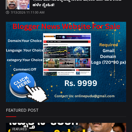
1,000 ರೂ. ಸಾಲಕ್ಕೆ ಬಡ್ಡಿ ಸೇರಿಸಿ 25,000 ರೂ. ಮರಳಿಸಿದ
ಹಳೇ ಸ್ನೇಹಿತ!
7/13/2026 11:11:00 AM
FEATURED POST
FEATURED