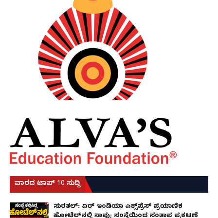
ವಾರದ ಟಾಪ್ 10 ಸುದ್ದಿ
ಸುರತ್ಕಲ್: ಏರ್ ಇಂಡಿಯಾ ಎಕ್ಸ್‌ಪ್ರೆಸ್ ಪ್ರಯಾಣಿಕ
ಹೋಟೆಲ್‌ನಲ್ಲಿ ಸಾವು; ಸಂಸ್ಥೆಯಿಂದ ಸಂತಾಪ ಪ್ರಕಟಣೆ