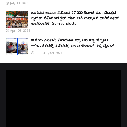
July 13, 2026
ಕಾಗದದ ಕಾರ್ಖಾನೆಯಿಂದ 27,000 ಕೋಟಿ ರೂ. ಮೊತ್ತದ
ಬೃಹತ್ ಸೆಮಿಕಂಡಕ್ಟರ್ ಹಬ್ ಆಗಿ ಅಸ್ಸಾಂನ ಜಾಗಿರೋಡ್
ಬದಲಾವಣೆ [Semiconductor]
April 03, 2026
ಹಳೆಯ ಸಿಸಿಟಿವಿ ವಿಡಿಯೋ: ಬ್ಯಾಟರಿ ಕಚ್ಚಿ ಸ್ಫೋಟ
—‘ಭಾರತದಲ್ಲಿ ನಡೆದದ್ದು’ ಎಂಬ ಲೇಬಲ್ ನಲ್ಲಿ ವೈರಲ್
February 04, 2026