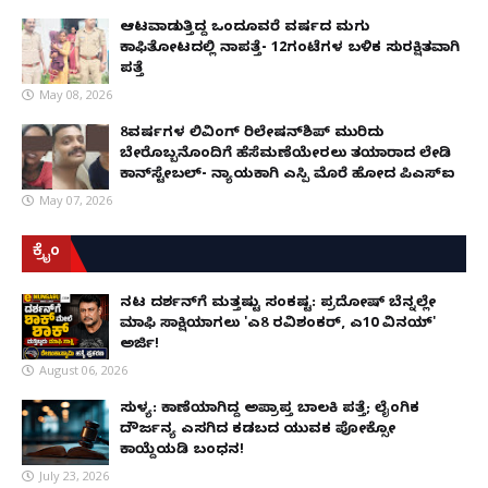
ಆಟವಾಡುತ್ತಿದ್ದ ಒಂದೂವರೆ ವರ್ಷದ ಮಗು
ಕಾಫಿತೋಟದಲ್ಲಿ ನಾಪತ್ತೆ- 12ಗಂಟೆಗಳ ಬಳಿಕ ಸುರಕ್ಷಿತವಾಗಿ
ಪತ್ತೆ
May 08, 2026
8ವರ್ಷಗಳ ಲಿವಿಂಗ್‌ ರಿಲೇಷನ್‌ಶಿಪ್ ಮುರಿದು
ಬೇರೊಬ್ಬನೊಂದಿಗೆ ಹೆಸೆಮಣೆಯೇರಲು ತಯಾರಾದ ಲೇಡಿ
ಕಾನ್‌ಸ್ಟೇಬಲ್- ನ್ಯಾಯಕ್ಕಾಗಿ ಎಸ್ಪಿ ಮೊರೆ ಹೋದ ಪಿಎಸ್ಐ
May 07, 2026
ಕ್ರೈಂ
ನಟ ದರ್ಶನ್‌ಗೆ ಮತ್ತಷ್ಟು ಸಂಕಷ್ಟ: ಪ್ರದೋಷ್ ಬೆನ್ನಲ್ಲೇ
ಮಾಫಿ ಸಾಕ್ಷಿಯಾಗಲು 'ಎ8 ರವಿಶಂಕರ್, ಎ10 ವಿನಯ್'
ಅರ್ಜಿ!
August 06, 2026
ಸುಳ್ಯ: ಕಾಣೆಯಾಗಿದ್ದ ಅಪ್ರಾಪ್ತ ಬಾಲಕಿ ಪತ್ತೆ; ಲೈಂಗಿಕ
ದೌರ್ಜನ್ಯ ಎಸಗಿದ ಕಡಬದ ಯುವಕ ಪೋಕ್ಸೋ
ಕಾಯ್ದೆಯಡಿ ಬಂಧನ!
July 23, 2026