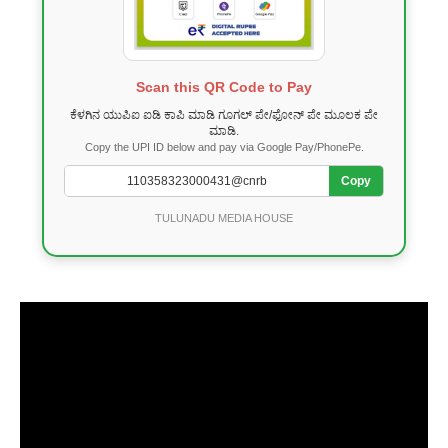
Scan this QR Code to Pay
ಕೆಳಗಿನ ಯುಪಿಐ ಐಡಿ ಕಾಪಿ ಮಾಡಿ ಗೂಗಲ್ ಪೇ/ಫೋನ್ ಪೇ ಮೂಲಕ ಪೇ
ಮಾಡಿ.
Copy the UPI ID below and pay via Google Pay/PhonePe.
Copy
TULUNADU MEDIA HOUSE