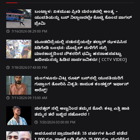
ಬಂಟ್ವಾಳ: ಏಕಮುಖ ಪ್ರೀತಿ ದುರಂತದಲ್ಲಿ ಅಂತ್ಯ –
ಯುವತಿಯನ್ನು ಬಸ್ ನಿಲ್ದಾಣದಲ್ಲೇ ಕೊಚ್ಚಿ ಕೊಂದ ಪಾಗಲ್
ಪ್ರೇಮಿ
7/16/2026 08:29:00 PM
ಮೂಡಬಿದ್ರೆಯಲ್ಲಿ ನಡುರಸ್ತೆಯಲ್ಲೇ ತಲ್ವಾರ್ ಝಳಪಿಸಿದ
ಕಿಡಿಗೇಡಿ ಬಂಧನ: ಮೊಬೈಲ್ ಮಳಿಗೆಗೆ ನುಗ್ಗಿ
ಮಾರಕಾಸ್ತ್ರದಿಂದ ನೌಕರರಿಗೆ ಧಮ್ಕಿ; ಹರಸಾಹಸಪಟ್ಟು
ಖದೀಮನನ್ನು ಹಿಡಿದ ಸಾರ್ವಜನಿಕರು! ( CCTV VIDEO)
7/18/2026 07:43:00 PM
ಮಂಗಳೂರು-ವಿಟ್ಲ ರೂಟ್ ಬಸ್‌ನಲ್ಲಿ ಯುವತಿಯರಿಗೆ
ಗುಪ್ತಾಂಗ ತೋರಿಸಿ ವಿಕೃತಿ: ಕಾಮುಕ ಕಂಡಕ್ಟರ್ ಇರ್ಫಾನ್
ಅರೆಸ್ಟ್!
7/11/2026 09:15:00 AM
ಸುರತ್ಕಲ್ ನಲ್ಲಿ ಅಣ್ಣನಿಂದ ತಮ್ಮನ ಕೊಲೆ: ಕಲ್ಲು ಎತ್ತಿ ಹಾಕಿ
ತಮ್ಮನ ತಲೆ ಜಜ್ಜಿದ ಸಹೋದರ !
7/20/2026 03:00:00 PM
ಅಪರೂಪದ ಪ್ರಾಮಾಣಿಕತೆ: 35 ವರ್ಷಗಳ ಹಿಂದೆ ಪಡೆದ