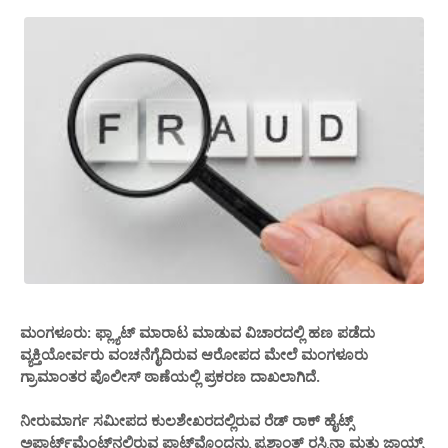
ಮಂಗಳೂರು: ಫ್ಲ್ಯಾಟ್ ಮಾರಾಟ ಮಾಡುವ ವಿಚಾರದಲ್ಲಿ ಹಣ ಪಡೆದು
ವ್ಯಕ್ತಿಯೋರ್ವರು ವಂಚನೆಗೈದಿರುವ ಆರೋಪದ ಮೇಲೆ ಮಂಗಳೂರು
ಗ್ರಾಮಾಂತರ ಪೊಲೀಸ್ ಠಾಣೆಯಲ್ಲಿ ಪ್ರಕರಣ ದಾಖಲಾಗಿದೆ.
ನೀರುಮಾರ್ಗ ಸಮೀಪದ ಕುಲಶೇಖರದಲ್ಲಿರುವ ರೆಡ್ ರಾಕ್ ಹೈಟ್ಸ್
ಅಪಾರ್ಟ್‌ಮೆಂಟ್‌ನಲ್ಲಿರುವ ಪ್ಲಾಟ್‌ವೊಂದನ್ನು ಪ್ರಶಾಂತ್ ರಸ್ಕಿನಾ ಮತ್ತು ಜಾಯ್ಸ್