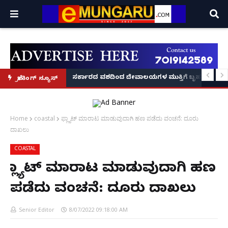
ದಂಡ!
ಿರಣ' ಆರಂಭ' – ಸಚಿವ ಯು.ಟಿ. ಖಾದರ್ ಅಭಯ!
ಸರ್ಕಾರದ ವಶದಿಂದ ದೇವಾಲಯಗಳ ಮುಕ್ತಿಗೆ ಬೃಹತ್ ಆಂದೋ
ಬ್ರೇಕಿಂಗ್ ನ್ಯೂಸ್
Home
coastal
ಫ್ಲ್ಯಾಟ್ ಮಾರಾಟ ಮಾಡುವುದಾಗಿ ಹಣ ಪಡೆದು ವಂಚನೆ: ದೂರು
ದಾಖಲು
COASTAL
ಫ್ಲ್ಯಾಟ್ ಮಾರಾಟ ಮಾಡುವುದಾಗಿ ಹಣ
ಪಡೆದು ವಂಚನೆ: ದೂರು ದಾಖಲು
Senior Editor
8/07/2022 09:18:00 AM