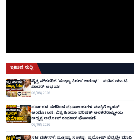
ಇತ್ತೀಚಿನ ಸುದ್ದಿ
ನಿವೃತ್ತ ನೌಕರರಿಗೆ 'ಸಂಧ್ಯಾ ಕಿರಣ' ಆರಂಭ' – ಸಚಿವ ಯು.ಟಿ.
ಖಾದರ್ ಅಭಯ!
06/08/2026
ಸರ್ಕಾರದ ವಶದಿಂದ ದೇವಾಲಯಗಳ ಮುಕ್ತಿಗೆ ಬೃಹತ್
ಆಂದೋಲನ: ವಿಶ್ವ ಹಿಂದೂ ಪರಿಷತ್ ಅಂತರರಾಷ್ಟ್ರೀಯ
ಅಧ್ಯಕ್ಷ ಅಲೋಕ್ ಕುಮಾರ್ ಘೋಷಣೆ!
06/08/2026
ನಟ ದರ್ಶನ್‌ಗೆ ಮತ್ತಷ್ಟು ಸಂಕಷ್ಟ: ಪ್ರದೋಷ್ ಬೆನ್ನಲ್ಲೇ ಮಾಫಿ