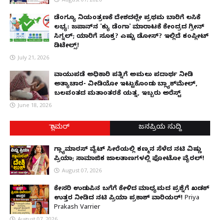
ಡೆಂಗ್ಯೂ ನಿಯಂತ್ರಣಕ್ಕೆ ದೇಶದಲ್ಲೇ ಪ್ರಥಮ ಬಾರಿಗೆ ಲಸಿಕೆ
ಲಭ್ಯ: ಜಪಾನ್‌ನ 'ಕ್ಯು ಡೆಂಗಾ' ಮಾರಾಟಕ್ಕೆ ಕೇಂದ್ರದ ಗ್ರೀನ್
ಸಿಗ್ನಲ್; ಯಾರಿಗೆ ಸೂಕ್ತ? ಎಷ್ಟು ಡೋಸ್? ಇಲ್ಲಿದೆ ಕಂಪ್ಲೀಟ್
ಡಿಟೇಲ್ಸ್!
July 21, 2026
ವಾಯುಪಡೆ ಅಧಿಕಾರಿ ಪತ್ನಿಗೆ ಅಮಲು ಪದಾರ್ಥ ನೀಡಿ
ಅತ್ಯಾಚಾರ- ವೀಡಿಯೋ ಇಟ್ಟುಕೊಂಡು ಬ್ಲ್ಯಾಕ್‌ಮೇಲ್,
ಬಲವಂತದ ಮತಾಂತರಕ್ಕೆ ಯತ್ನ, ಇಬ್ಬರು ಅರೆಸ್ಟ್
June 18, 2026
ಗ್ಲಾಮರ್
ಜನಪ್ರಿಯ ಸುದ್ದಿ
ಗ್ಲ್ಯಾಮಾರಸ್ ವೈಟ್‌ ಸೀರೆಯಲ್ಲಿ ಕಣ್ಮನ ಸೆಳೆದ ನಟಿ ವಿಷ್ಣು
ಪ್ರಿಯಾ; ಸಾಮಾಜಿಕ ಜಾಲತಾಣಗಳಲ್ಲಿ ಫೋಟೋ ವೈರಲ್!
August 07, 2026
ಕೇಸರಿ ಉಡುಪಿನ ಬಗೆಗೆ ಕೇಳಿದ ಮಾಧ್ಯಮದ ಪ್ರಶ್ನೆಗೆ ಖಡಕ್
ಉತ್ತರ ನೀಡಿದ ನಟಿ ಪ್ರಿಯಾ ಪ್ರಕಾಶ್ ವಾರಿಯರ್! Priya
Prakash Varrier
August 07, 2026