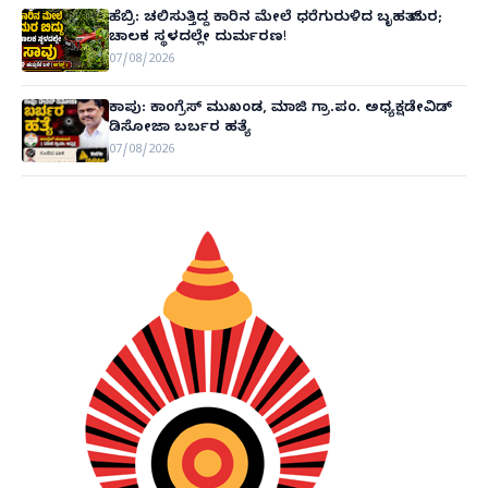
ಹೆಬ್ರಿ: ಚಲಿಸುತ್ತಿದ್ದ ಕಾರಿನ ಮೇಲೆ ಧರೆಗುರುಳಿದ ಬೃಹತ್ ಮರ;
ಚಾಲಕ ಸ್ಥಳದಲ್ಲೇ ದುರ್ಮರಣ!
07/08/2026
ಕಾಪು: ಕಾಂಗ್ರೆಸ್ ಮುಖಂಡ, ಮಾಜಿ ಗ್ರಾ.ಪಂ. ಅಧ್ಯಕ್ಷಡೇವಿಡ್
ಡಿಸೋಜಾ ಬರ್ಬರ ಹತ್ಯೆ
07/08/2026