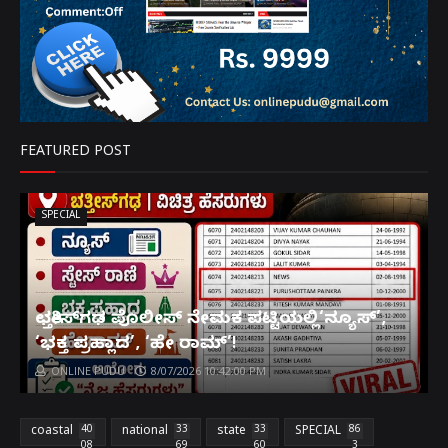
FEATURED POST
SPECIAL
ಛತ್ತೀಸ್‌ಗಢ ಪೊಲೀಸ್ ನೇಮಕ ಪಟ್ಟಿಯಲ್ಲಿ‘ನ್ಯೂಸ್’,
‘ಭಕ್ತ ಪ್ರಹ್ಲಾದ’, ‘ಹೇ ರಾಮ್’!
ONLINE PUDU
8/07/2026 10:42:00 PM
coastal
40
national
33
state
33
SPECIAL
86
08
69
60
3