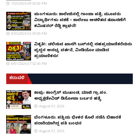
7/23/2026 09:30:00 PM
ಮಂಗಳೂರು: ಕಾಲೇಜಿನಲ್ಲಿ ಗಾಂಜಾ ಪತ್ತೆ; ಮೂವರು
ವಿದ್ಯಾರ್ಥಿಗಳು ವಶಕ್ಕೆ – ಕಾಲೇಜು ಆಡಳಿತದ ತಪಾಸಣೆಗೆ
ಕಮಿಷನರ್ ರೆಡ್ಡಿ ಶ್ಲಾಘನೆ!
8/05/2026 02:39:00 PM
ವಿಕೃತಿ!: ಚಲಿಸುವ ಖಾಸಗಿ ಬಸ್‌ನಲ್ಲಿ ಸಹಪ್ರಯಾಣಿಕರೆದುರು
ವೃದ್ಧನ ಅಸಭ್ಯ ವರ್ತನೆ, ವೀಡಿಯೋ ಮಾಡಿದ
ಪ್ರಯಾಣಿಕರು!
8/01/2026 07:52:00 PM
ಕರಾವಳಿ
ಕಾಪು: ಕಾಂಗ್ರೆಸ್ ಮುಖಂಡ, ಮಾಜಿ ಗ್ರಾ.ಪಂ.
ಅಧ್ಯಕ್ಷಡೇವಿಡ್ ಡಿಸೋಜಾ ಬರ್ಬರ ಹತ್ಯೆ
August 07, 2026
ಬೆಂಗಳೂರು: ಪತ್ನಿಯ ಭೀಕರ ಕೊಲೆ ನಡೆಸಿ ಬಿಹಾರಕ್ಕೆ
ಪರಾರಿಯಾಗಿದ್ದ ಪತಿ ಬಂಧನ
August 07, 2026