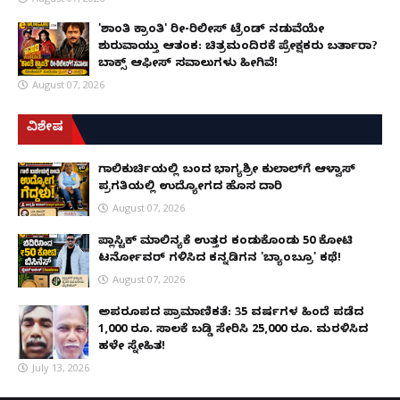
'ಶಾಂತಿ ಕ್ರಾಂತಿ' ರೀ-ರಿಲೀಸ್ ಟ್ರೆಂಡ್ ನಡುವೆಯೇ
ಶುರುವಾಯ್ತು ಆತಂಕ: ಚಿತ್ರಮಂದಿರಕ್ಕೆ ಪ್ರೇಕ್ಷಕರು ಬರ್ತಾರಾ?
ಬಾಕ್ಸ್ ಆಫೀಸ್ ಸವಾಲುಗಳು ಹೀಗಿವೆ!
August 07, 2026
ವಿಶೇಷ
ಗಾಲಿಕುರ್ಚಿಯಲ್ಲಿ ಬಂದ ಭಾಗ್ಯಶ್ರೀ ಕುಲಾಲ್‌ಗೆ ಆಳ್ವಾಸ್
ಪ್ರಗತಿಯಲ್ಲಿ ಉದ್ಯೋಗದ ಹೊಸ ದಾರಿ
August 07, 2026
ಪ್ಲಾಸ್ಟಿಕ್ ಮಾಲಿನ್ಯಕ್ಕೆ ಉತ್ತರ ಕಂಡುಕೊಂಡು ₹50 ಕೋಟಿ
ಟರ್ನೋವರ್ ಗಳಿಸಿದ ಕನ್ನಡಿಗನ 'ಬ್ಯಾಂಬ್ರೂ' ಕಥೆ!
August 07, 2026
ಅಪರೂಪದ ಪ್ರಾಮಾಣಿಕತೆ: 35 ವರ್ಷಗಳ ಹಿಂದೆ ಪಡೆದ
1,000 ರೂ. ಸಾಲಕ್ಕೆ ಬಡ್ಡಿ ಸೇರಿಸಿ 25,000 ರೂ. ಮರಳಿಸಿದ
ಹಳೇ ಸ್ನೇಹಿತ!
July 13, 2026