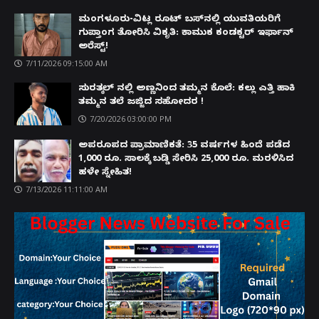
ಮಂಗಳೂರು-ವಿಟ್ಲ ರೂಟ್ ಬಸ್‌ನಲ್ಲಿ ಯುವತಿಯರಿಗೆ
ಗುಪ್ತಾಂಗ ತೋರಿಸಿ ವಿಕೃತಿ: ಕಾಮುಕ ಕಂಡಕ್ಟರ್ ಇರ್ಫಾನ್
ಅರೆಸ್ಟ್!
7/11/2026 09:15:00 AM
ಸುರತ್ಕಲ್ ನಲ್ಲಿ ಅಣ್ಣನಿಂದ ತಮ್ಮನ ಕೊಲೆ: ಕಲ್ಲು ಎತ್ತಿ ಹಾಕಿ
ತಮ್ಮನ ತಲೆ ಜಜ್ಜಿದ ಸಹೋದರ !
7/20/2026 03:00:00 PM
ಅಪರೂಪದ ಪ್ರಾಮಾಣಿಕತೆ: 35 ವರ್ಷಗಳ ಹಿಂದೆ ಪಡೆದ
1,000 ರೂ. ಸಾಲಕ್ಕೆ ಬಡ್ಡಿ ಸೇರಿಸಿ 25,000 ರೂ. ಮರಳಿಸಿದ
ಹಳೇ ಸ್ನೇಹಿತ!
7/13/2026 11:11:00 AM