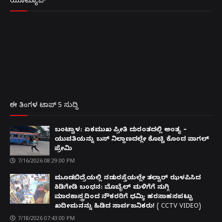
ಯೂಟ್ಯೂಬ್
ಈ ತಿಂಗಳ ಟಾಪ್ 5 ಸುದ್ದಿ
ಬಂಟ್ವಾಳ: ಏಕಮುಖ ಪ್ರೀತಿ ದುರಂತದಲ್ಲಿ ಅಂತ್ಯ –
ಯುವತಿಯನ್ನು ಬಸ್ ನಿಲ್ದಾಣದಲ್ಲೇ ಕೊಚ್ಚಿ ಕೊಂದ ಪಾಗಲ್
ಪ್ರೇಮಿ
7/16/2026 08:29:00 PM
ಮೂಡಬಿದ್ರೆಯಲ್ಲಿ ನಡುರಸ್ತೆಯಲ್ಲೇ ತಲ್ವಾರ್ ಝಳಪಿಸಿದ
ಕಿಡಿಗೇಡಿ ಬಂಧನ: ಮೊಬೈಲ್ ಮಳಿಗೆಗೆ ನುಗ್ಗಿ
ಮಾರಕಾಸ್ತ್ರದಿಂದ ನೌಕರರಿಗೆ ಧಮ್ಕಿ; ಹರಸಾಹಸಪಟ್ಟು
ಖದೀಮನನ್ನು ಹಿಡಿದ ಸಾರ್ವಜನಿಕರು! ( CCTV VIDEO)
7/18/2026 07:43:00 PM