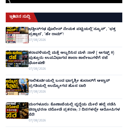
ಇತ್ತೀಚಿನ ಸುದ್ದಿ
ಛತ್ತೀಸ್‌ಗಢ ಪೊಲೀಸ್ ನೇಮಕ ಪಟ್ಟಿಯಲ್ಲಿ‘ನ್ಯೂಸ್’, ‘ಭಕ್ತ
ಪ್ರಹ್ಲಾದ’, ‘ಹೇ ರಾಮ್’!
07/08/2026
ಕರಾವಳಿಯಲ್ಲಿ ಮತ್ತೆ ಅಬ್ಬರಿಸಿದ ಮಳೆ: ನಾಳೆ ( ಆಗಷ್ಟ್ 8)
ಪುತ್ತೂರು ಉಪವಿಭಾಗದ ಶಾಲಾ-ಕಾಲೇಜುಗಳಿಗೆ ರಜೆ
ಘೋಷಣೆ!
07/08/2026
ಗಾಲಿಕುರ್ಚಿಯಲ್ಲಿ ಬಂದ ಭಾಗ್ಯಶ್ರೀ ಕುಲಾಲ್‌ಗೆ ಆಳ್ವಾಸ್
ಪ್ರಗತಿಯಲ್ಲಿ ಉದ್ಯೋಗದ ಹೊಸ ದಾರಿ
07/08/2026
ಮಂಗಳೂರು: ಕೊಣಾಜೆಯಲ್ಲಿ ವೃದ್ಧೆಯ ಮೇಲೆ ಹಲ್ಲೆ ನಡೆಸಿ
ಚಿನ್ನಾಭರಣ ದರೋಡೆ ಪ್ರಕರಣ; 3 ದಿನಗಳಲ್ಲೇ ಆರೋಪಿಗಳ
ಸೆರೆ!
07/08/2026