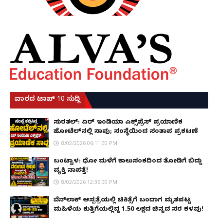
ವಾರದ ಟಾಪ್ 10 ಸುದ್ದಿ
ಸುರತ್ಕಲ್: ಏರ್ ಇಂಡಿಯಾ ಎಕ್ಸ್‌ಪ್ರೆಸ್ ಪ್ರಯಾಣಿಕ
ಹೋಟೆಲ್‌ನಲ್ಲಿ ಸಾವು; ಸಂಸ್ಥೆಯಿಂದ ಸಂತಾಪ ಪ್ರಕಟಣೆ
8/02/2026 06:11:00 PM
ಬಂಟ್ವಾಳ: ಧೋ ಮಳೆಗೆ ಕಾಲುಸಂಕದಿಂದ ತೋಡಿಗೆ ಬಿದ್ದು
ವ್ಯಕ್ತಿ ನಾಪತ್ತೆ!
8/02/2026 12:36:00 PM
ವೆನ್‌ಲಾಕ್ ಆಸ್ಪತ್ರೆಯಲ್ಲಿ ಚಿಕಿತ್ಸೆಗೆ ಬಂದಾಗ ಮೃತಪಟ್ಟ
ಮಹಿಳೆಯ ಕುತ್ತಿಗೆಯಲ್ಲಿದ್ದ ₹1.50 ಲಕ್ಷದ ಚಿನ್ನದ ಸರ ಕಳವು!