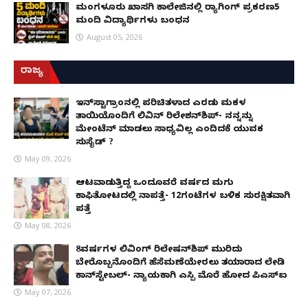
ಮಂಗಳೂರು ಖಾಸಗಿ ಕಾಲೇಜಿನಲ್ಲಿ ರ‌್ಯಾಗಿಂಗ್ ಪ್ರಕರಣ5
ಮಂದಿ ವಿದ್ಯಾರ್ಥಿಗಳು ಬಂಧನ
August 05, 2026
ರಾಜ್ಯ
ಇನ್​ಸ್ಟಾಗ್ರಾಂನಲ್ಲಿ ಪರಿಚಿತಳಾದ ಎರಡು ಮಕ್ಕಳ
ತಾಯಿಯೊಂದಿಗೆ ಲಿವಿನ್ ರಿಲೇಶನ್​ಶಿಪ್- ನನ್ನನ್ನು
ಮೇಂಟೆನ್ ಮಾಡಲು ಸಾಧ್ಯವಿಲ್ಲ ಎಂದಿದಕ್ಕೆ ಯುವಕ
ಸುಸೈಡ್ ?
May 09, 2026
ಆಟವಾಡುತ್ತಿದ್ದ ಒಂದೂವರೆ ವರ್ಷದ ಮಗು
ಕಾಫಿತೋಟದಲ್ಲಿ ನಾಪತ್ತೆ- 12ಗಂಟೆಗಳ ಬಳಿಕ ಸುರಕ್ಷಿತವಾಗಿ
ಪತ್ತೆ
May 08, 2026
8ವರ್ಷಗಳ ಲಿವಿಂಗ್‌ ರಿಲೇಷನ್‌ಶಿಪ್ ಮುರಿದು
ಬೇರೊಬ್ಬನೊಂದಿಗೆ ಹೆಸೆಮಣೆಯೇರಲು ತಯಾರಾದ ಲೇಡಿ
ಕಾನ್‌ಸ್ಟೇಬಲ್- ನ್ಯಾಯಕ್ಕಾಗಿ ಎಸ್ಪಿ ಮೊರೆ ಹೋದ ಪಿಎಸ್ಐ
May 07, 2026