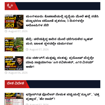
ಕ್ರೈಂ
ಮಂಗಳೂರು: ಕೊಣಾಜೆಯಲ್ಲಿ ವೃದ್ಧೆಯ ಮೇಲೆ ಹಲ್ಲೆ ನಡೆಸಿ
ಚಿನ್ನಾಭರಣ ದರೋಡೆ ಪ್ರಕರಣ; 3 ದಿನಗಳಲ್ಲೇ
ಆರೋಪಿಗಳ ಸೆರೆ!
August 07, 2026
ಹೆಬ್ರಿ: ಚಲಿಸುತ್ತಿದ್ದ ಕಾರಿನ ಮೇಲೆ ಧರೆಗುರುಳಿದ ಬೃಹತ್
ಮರ; ಚಾಲಕ ಸ್ಥಳದಲ್ಲೇ ದುರ್ಮರಣ!
August 07, 2026
ನಟ ದರ್ಶನ್‌ಗೆ ಮತ್ತಷ್ಟು ಸಂಕಷ್ಟ: ಪ್ರದೋಷ್ ಬೆನ್ನಲ್ಲೇ
ಮಾಫಿ ಸಾಕ್ಷಿಯಾಗಲು 'ಎ8 ರವಿಶಂಕರ್, ಎ10 ವಿನಯ್'
ಅರ್ಜಿ!
August 06, 2026
ದೇಶ ವಿದೇಶ
ಛತ್ತೀಸ್‌ಗಢ ಪೊಲೀಸ್ ನೇಮಕ ಪಟ್ಟಿಯಲ್ಲಿ‘ನ್ಯೂಸ್’, ‘ಭಕ್ತ
ಪ್ರಹ್ಲಾದ’, ‘ಹೇ ರಾಮ್’!
August 07, 2026