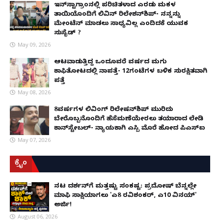
ಇನ್​ಸ್ಟಾಗ್ರಾಂನಲ್ಲಿ ಪರಿಚಿತಳಾದ ಎರಡು ಮಕ್ಕಳ
ತಾಯಿಯೊಂದಿಗೆ ಲಿವಿನ್ ರಿಲೇಶನ್​ಶಿಪ್- ನನ್ನನ್ನು
ಮೇಂಟೆನ್ ಮಾಡಲು ಸಾಧ್ಯವಿಲ್ಲ ಎಂದಿದಕ್ಕೆ ಯುವಕ
ಸುಸೈಡ್ ?
May 09, 2026
ಆಟವಾಡುತ್ತಿದ್ದ ಒಂದೂವರೆ ವರ್ಷದ ಮಗು
ಕಾಫಿತೋಟದಲ್ಲಿ ನಾಪತ್ತೆ- 12ಗಂಟೆಗಳ ಬಳಿಕ ಸುರಕ್ಷಿತವಾಗಿ
ಪತ್ತೆ
May 08, 2026
8ವರ್ಷಗಳ ಲಿವಿಂಗ್‌ ರಿಲೇಷನ್‌ಶಿಪ್ ಮುರಿದು
ಬೇರೊಬ್ಬನೊಂದಿಗೆ ಹೆಸೆಮಣೆಯೇರಲು ತಯಾರಾದ ಲೇಡಿ
ಕಾನ್‌ಸ್ಟೇಬಲ್- ನ್ಯಾಯಕ್ಕಾಗಿ ಎಸ್ಪಿ ಮೊರೆ ಹೋದ ಪಿಎಸ್ಐ
May 07, 2026
ಕ್ರೈಂ
ನಟ ದರ್ಶನ್‌ಗೆ ಮತ್ತಷ್ಟು ಸಂಕಷ್ಟ: ಪ್ರದೋಷ್ ಬೆನ್ನಲ್ಲೇ
ಮಾಫಿ ಸಾಕ್ಷಿಯಾಗಲು 'ಎ8 ರವಿಶಂಕರ್, ಎ10 ವಿನಯ್'
ಅರ್ಜಿ!
August 06, 2026