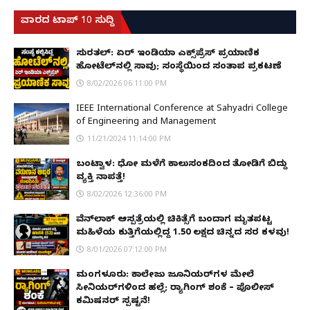
ವಾರದ ಟಾಪ್ 10 ಸುದ್ದಿ
ಸುರತ್ಕಲ್: ಏರ್ ಇಂಡಿಯಾ ಎಕ್ಸ್‌ಪ್ರೆಸ್ ಪ್ರಯಾಣಿಕ
ಹೋಟೆಲ್‌ನಲ್ಲಿ ಸಾವು; ಸಂಸ್ಥೆಯಿಂದ ಸಂತಾಪ ಪ್ರಕಟಣೆ
8/02/2026 06:11:00 PM
IEEE International Conference at Sahyadri College
of Engineering and Management
11/21/2024 11:14:00 PM
ಬಂಟ್ವಾಳ: ಧೋ ಮಳೆಗೆ ಕಾಲುಸಂಕದಿಂದ ತೋಡಿಗೆ ಬಿದ್ದು
ವ್ಯಕ್ತಿ ನಾಪತ್ತೆ!
8/02/2026 12:36:00 PM
ವೆನ್‌ಲಾಕ್ ಆಸ್ಪತ್ರೆಯಲ್ಲಿ ಚಿಕಿತ್ಸೆಗೆ ಬಂದಾಗ ಮೃತಪಟ್ಟ
ಮಹಿಳೆಯ ಕುತ್ತಿಗೆಯಲ್ಲಿದ್ದ ₹1.50 ಲಕ್ಷದ ಚಿನ್ನದ ಸರ ಕಳವು!
8/01/2026 07:12:00 PM
ಮಂಗಳೂರು: ಕಾಲೇಜು ಜೂನಿಯರ್‌ಗಳ ಮೇಲೆ
ಸೀನಿಯರ್‌ಗಳಿಂದ ಹಲ್ಲೆ; ರ‌್ಯಾಗಿಂಗ್ ಶಂಕೆ – ಪೊಲೀಸ್
ಕಮಿಷನರ್ ಸ್ಪಷ್ಟನೆ!