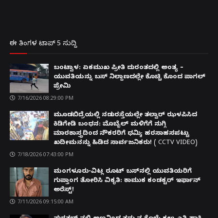
ಈ ತಿಂಗಳ ಟಾಪ್ 5 ಸುದ್ದಿ
ಬಂಟ್ವಾಳ: ಏಕಮುಖ ಪ್ರೀತಿ ದುರಂತದಲ್ಲಿ ಅಂತ್ಯ –
ಯುವತಿಯನ್ನು ಬಸ್ ನಿಲ್ದಾಣದಲ್ಲೇ ಕೊಚ್ಚಿ ಕೊಂದ ಪಾಗಲ್
ಪ್ರೇಮಿ
7/16/2026 08:29:00 PM
ಮೂಡಬಿದ್ರೆಯಲ್ಲಿ ನಡುರಸ್ತೆಯಲ್ಲೇ ತಲ್ವಾರ್ ಝಳಪಿಸಿದ
ಕಿಡಿಗೇಡಿ ಬಂಧನ: ಮೊಬೈಲ್ ಮಳಿಗೆಗೆ ನುಗ್ಗಿ
ಮಾರಕಾಸ್ತ್ರದಿಂದ ನೌಕರರಿಗೆ ಧಮ್ಕಿ; ಹರಸಾಹಸಪಟ್ಟು
ಖದೀಮನನ್ನು ಹಿಡಿದ ಸಾರ್ವಜನಿಕರು! ( CCTV VIDEO)
7/18/2026 07:43:00 PM
ಮಂಗಳೂರು-ವಿಟ್ಲ ರೂಟ್ ಬಸ್‌ನಲ್ಲಿ ಯುವತಿಯರಿಗೆ
ಗುಪ್ತಾಂಗ ತೋರಿಸಿ ವಿಕೃತಿ: ಕಾಮುಕ ಕಂಡಕ್ಟರ್ ಇರ್ಫಾನ್
ಅರೆಸ್ಟ್!
7/11/2026 09:15:00 AM