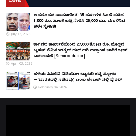
ವಿಶೇಷ
ಅಪರೂಪದ ಪ್ರಾಮಾಣಿಕತೆ: 35 ವರ್ಷಗಳ ಹಿಂದೆ ಪಡೆದ
1,000 ರೂ. ಸಾಲಕ್ಕೆ ಬಡ್ಡಿ ಸೇರಿಸಿ 25,000 ರೂ. ಮರಳಿಸಿದ
ಹಳೇ ಸ್ನೇಹಿತ!
July 13, 2026
ಕಾಗದದ ಕಾರ್ಖಾನೆಯಿಂದ 27,000 ಕೋಟಿ ರೂ. ಮೊತ್ತದ
ಬೃಹತ್ ಸೆಮಿಕಂಡಕ್ಟರ್ ಹಬ್ ಆಗಿ ಅಸ್ಸಾಂನ ಜಾಗಿರೋಡ್
ಬದಲಾವಣೆ [Semiconductor]
April 03, 2026
ಹಳೆಯ ಸಿಸಿಟಿವಿ ವಿಡಿಯೋ: ಬ್ಯಾಟರಿ ಕಚ್ಚಿ ಸ್ಫೋಟ
—‘ಭಾರತದಲ್ಲಿ ನಡೆದದ್ದು’ ಎಂಬ ಲೇಬಲ್ ನಲ್ಲಿ ವೈರಲ್
February 04, 2026