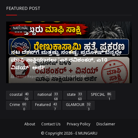
FEATURED POST
NATIONAL
ನಟ ದರ್ಶನ್‌ಗೆ ಮತ್ತಷ್ಟು ಸಂಕಷ್ಟ: ಪ್ರದೋಷ್ ಬೆನ್ನಲ್ಲೇ
ಮಾಫಿ ಸಾಕ್ಷಿಯಾಗಲು 'ಎ8 ರವಿಶಂಕರ್, ಎ10
ವಿನಯ್' ಅರ್ಜಿ!
Senior Reporter
8/06/2026 02:43:00 PM
coastal
40
national
33
state
33
SPECIAL
86
06
68
60
1
Crime
60
Featured
43
GLAMOUR
32
0
7
3
About
Contact Us
Privacy Policy
Disclaimer
© Copyright
2026 -
E MUNGARU