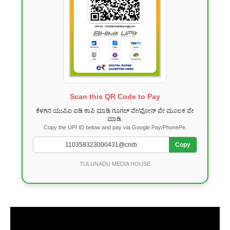
Scan this QR Code to Pay
ಕೆಳಗಿನ ಯುಪಿಐ ಐಡಿ ಕಾಪಿ ಮಾಡಿ ಗೂಗಲ್ ಪೇ/ಫೋನ್ ಪೇ ಮೂಲಕ ಪೇ
ಮಾಡಿ.
Copy the UPI ID below and pay via Google Pay/PhonePe.
Copy
TULUNADU MEDIA HOUSE