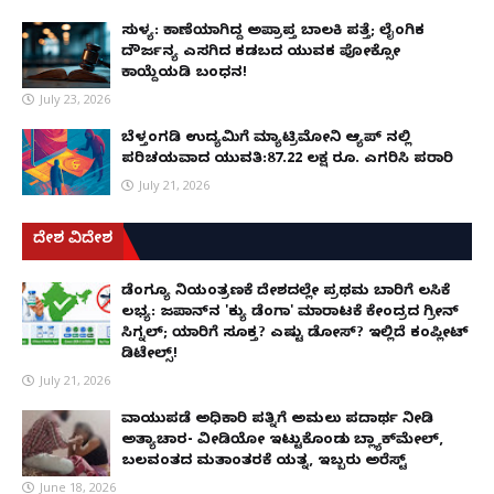
ಸುಳ್ಯ: ಕಾಣೆಯಾಗಿದ್ದ ಅಪ್ರಾಪ್ತ ಬಾಲಕಿ ಪತ್ತೆ; ಲೈಂಗಿಕ
ದೌರ್ಜನ್ಯ ಎಸಗಿದ ಕಡಬದ ಯುವಕ ಪೋಕ್ಸೋ
ಕಾಯ್ದೆಯಡಿ ಬಂಧನ!
July 23, 2026
ಬೆಳ್ತಂಗಡಿ ಉದ್ಯಮಿಗೆ ಮ್ಯಾಟ್ರಿಮೋನಿ ಆ್ಯಪ್ ನಲ್ಲಿ
ಪರಿಚಯವಾದ ಯುವತಿ:87.22 ಲಕ್ಷ ರೂ. ಎಗರಿಸಿ ಪರಾರಿ
July 21, 2026
ದೇಶ ವಿದೇಶ
ಡೆಂಗ್ಯೂ ನಿಯಂತ್ರಣಕ್ಕೆ ದೇಶದಲ್ಲೇ ಪ್ರಥಮ ಬಾರಿಗೆ ಲಸಿಕೆ
ಲಭ್ಯ: ಜಪಾನ್‌ನ 'ಕ್ಯು ಡೆಂಗಾ' ಮಾರಾಟಕ್ಕೆ ಕೇಂದ್ರದ ಗ್ರೀನ್
ಸಿಗ್ನಲ್; ಯಾರಿಗೆ ಸೂಕ್ತ? ಎಷ್ಟು ಡೋಸ್? ಇಲ್ಲಿದೆ ಕಂಪ್ಲೀಟ್
ಡಿಟೇಲ್ಸ್!
July 21, 2026
ವಾಯುಪಡೆ ಅಧಿಕಾರಿ ಪತ್ನಿಗೆ ಅಮಲು ಪದಾರ್ಥ ನೀಡಿ
ಅತ್ಯಾಚಾರ- ವೀಡಿಯೋ ಇಟ್ಟುಕೊಂಡು ಬ್ಲ್ಯಾಕ್‌ಮೇಲ್,
ಬಲವಂತದ ಮತಾಂತರಕ್ಕೆ ಯತ್ನ, ಇಬ್ಬರು ಅರೆಸ್ಟ್
June 18, 2026