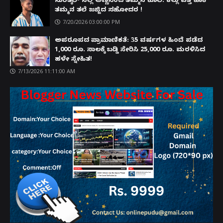
ಸುರತ್ಕಲ್ ನಲ್ಲಿ ಅಣ್ಣನಿಂದ ತಮ್ಮನ ಕೊಲೆ: ಕಲ್ಲು ಎತ್ತಿ ಹಾಕಿ
ತಮ್ಮನ ತಲೆ ಜಜ್ಜಿದ ಸಹೋದರ !
7/20/2026 03:00:00 PM
ಅಪರೂಪದ ಪ್ರಾಮಾಣಿಕತೆ: 35 ವರ್ಷಗಳ ಹಿಂದೆ ಪಡೆದ
1,000 ರೂ. ಸಾಲಕ್ಕೆ ಬಡ್ಡಿ ಸೇರಿಸಿ 25,000 ರೂ. ಮರಳಿಸಿದ
ಹಳೇ ಸ್ನೇಹಿತ!
7/13/2026 11:11:00 AM