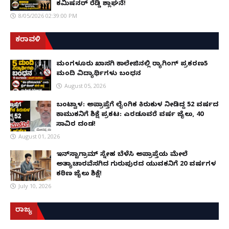
ಕಮಿಷನರ್ ರೆಡ್ಡಿ ಶ್ಲಾಘನೆ!
8/05/2026 02:39:00 PM
ಕರಾವಳಿ
ಮಂಗಳೂರು ಖಾಸಗಿ ಕಾಲೇಜಿನಲ್ಲಿ ರ‌್ಯಾಗಿಂಗ್ ಪ್ರಕರಣ5
ಮಂದಿ ವಿದ್ಯಾರ್ಥಿಗಳು ಬಂಧನ
August 05, 2026
ಬಂಟ್ವಾಳ: ಅಪ್ರಾಪ್ತೆಗೆ ಲೈಂಗಿಕ ಕಿರುಕುಳ ನೀಡಿದ್ದ 52 ವರ್ಷದ
ಕಾಮುಕನಿಗೆ ಶಿಕ್ಷೆ ಪ್ರಕಟ: ಎರಡೂವರೆ ವರ್ಷ ಜೈಲು, ₹40
ಸಾವಿರ ದಂಡ!
August 01, 2026
ಇನ್‌ಸ್ಟಾಗ್ರಾಮ್ ಸ್ನೇಹ ಬೆಳೆಸಿ ಅಪ್ರಾಪ್ತೆಯ ಮೇಲೆ
ಅತ್ಯಾಚಾರವೆಸಗಿದ ಗುರುಪುರದ ಯುವಕನಿಗೆ 20 ವರ್ಷಗಳ
ಕಠಿಣ ಜೈಲು ಶಿಕ್ಷೆ!
July 10, 2026
ರಾಜ್ಯ