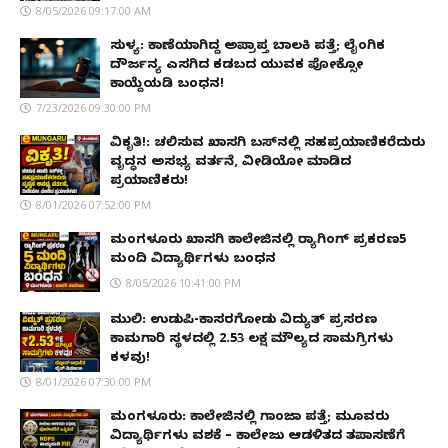
8/05/2026 09:17:00 AM
ಸುಳ್ಯ: ಕಾಣೆಯಾಗಿದ್ದ ಅಪ್ರಾಪ್ತ ಬಾಲಕಿ ಪತ್ತೆ; ಲೈಂಗಿಕ
ದೌರ್ಜನ್ಯ ಎಸಗಿದ ಕಡಬದ ಯುವಕ ಪೋಕ್ಸೋ
ಕಾಯ್ದೆಯಡಿ ಬಂಧನ!
7/23/2026 09:30:00 PM
ವಿಕೃತಿ!: ಚಲಿಸುವ ಖಾಸಗಿ ಬಸ್‌ನಲ್ಲಿ ಸಹಪ್ರಯಾಣಿಕರೆದುರು
ವೃದ್ಧನ ಅಸಭ್ಯ ವರ್ತನೆ, ವೀಡಿಯೋ ಮಾಡಿದ
ಪ್ರಯಾಣಿಕರು!
8/01/2026 07:52:00 PM
ಮಂಗಳೂರು ಖಾಸಗಿ ಕಾಲೇಜಿನಲ್ಲಿ ರ‌್ಯಾಗಿಂಗ್ ಪ್ರಕರಣ5
ಮಂದಿ ವಿದ್ಯಾರ್ಥಿಗಳು ಬಂಧನ
8/05/2026 10:41:00 PM
ಮುಲ್ಕಿ: ಉಡುಪಿ-ಕಾಸರಗೋಡು ವಿದ್ಯುತ್ ಪ್ರಸರಣ
ಕಾಮಗಾರಿ ಸ್ಥಳದಲ್ಲಿ ₹2.53 ಲಕ್ಷ ಮೌಲ್ಯದ ಸಾಮಗ್ರಿಗಳು
ಕಳವು!
8/01/2026 07:30:00 PM
ಮಂಗಳೂರು: ಕಾಲೇಜಿನಲ್ಲಿ ಗಾಂಜಾ ಪತ್ತೆ; ಮೂವರು
ವಿದ್ಯಾರ್ಥಿಗಳು ವಶಕ್ಕೆ – ಕಾಲೇಜು ಆಡಳಿತದ ತಪಾಸಣೆಗೆ