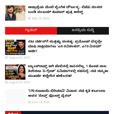
ಅಪ್ರಾಪ್ತೆಯ ಮೇಲೆ ಲೈಂಗಿಕ ದೌರ್ಜನ್ಯ- ಬಿಜೆಪಿ ಸಂಸದ
ಬಂಡಿ ಸಂಜಯ್ ಕುಮಾರ್ ಪುತ್ರ ಅರೆಸ್ಟ್
May 18, 2026
ಗ್ಲಾಮರ್
ಜನಪ್ರಿಯ ಸುದ್ದಿ
ನಟ ದರ್ಶನ್‌ಗೆ ಮತ್ತಷ್ಟು ಸಂಕಷ್ಟ: ಪ್ರದೋಷ್ ಬೆನ್ನಲ್ಲೇ
ಮಾಫಿ ಸಾಕ್ಷಿಯಾಗಲು 'ಎ8 ರವಿಶಂಕರ್, ಎ10 ವಿನಯ್'
ಅರ್ಜಿ!
August 06, 2026
ಬ್ಯಾಂಕ್‌ರಾಪ್ಟ್‌ ಆಗಿ ಜೇಬಿನಲ್ಲಿ ಕಾಸಿರಲಿಲ್ಲ, ₹1 ಕೋಟಿ ಸಾಲ
ತೀರಿಸಲು 'ಸಿ-ಗ್ರೇಡ್' ಸಿನಿಮಾಗಳಲ್ಲಿ ನಟಿಸಿದ್ದೆ: ನಟಿ ಸುಸ್ಮಿತಾ
ಮುಖರ್ಜಿ ಕಣ್ಣೀರಿನ ಹಣೆಬರಹ!
August 06, 2026
'370 ರೂಪಾಯಿ ಬಿರಿಯಾನಿ' ವಿವಾದ: ನಟಿ ಕೃತಿ ಕರ್ಬಂದಾ
ಅವರ 'ಸೇವ್ಜ್' ಪೋಸ್ಟ್ ವೈರಲ್
June 14, 2026