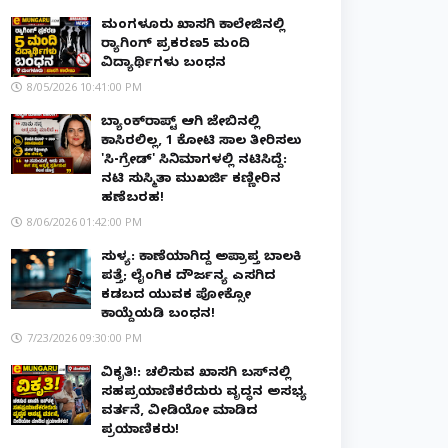
ಮಂಗಳೂರು ಖಾಸಗಿ ಕಾಲೇಜಿನಲ್ಲಿ
ರ‌್ಯಾಗಿಂಗ್ ಪ್ರಕರಣ5 ಮಂದಿ
ವಿದ್ಯಾರ್ಥಿಗಳು ಬಂಧನ
8/05/2026 10:41:00 PM
ಬ್ಯಾಂಕ್‌ರಾಪ್ಟ್‌ ಆಗಿ ಜೇಬಿನಲ್ಲಿ
ಕಾಸಿರಲಿಲ್ಲ, ₹1 ಕೋಟಿ ಸಾಲ ತೀರಿಸಲು
'ಸಿ-ಗ್ರೇಡ್' ಸಿನಿಮಾಗಳಲ್ಲಿ ನಟಿಸಿದ್ದೆ:
ನಟಿ ಸುಸ್ಮಿತಾ ಮುಖರ್ಜಿ ಕಣ್ಣೀರಿನ
ಹಣೆಬರಹ!
8/06/2026 01:42:00 PM
ಸುಳ್ಯ: ಕಾಣೆಯಾಗಿದ್ದ ಅಪ್ರಾಪ್ತ ಬಾಲಕಿ
ಪತ್ತೆ; ಲೈಂಗಿಕ ದೌರ್ಜನ್ಯ ಎಸಗಿದ
ಕಡಬದ ಯುವಕ ಪೋಕ್ಸೋ
ಕಾಯ್ದೆಯಡಿ ಬಂಧನ!
7/23/2026 09:30:00 PM
ವಿಕೃತಿ!: ಚಲಿಸುವ ಖಾಸಗಿ ಬಸ್‌ನಲ್ಲಿ
ಸಹಪ್ರಯಾಣಿಕರೆದುರು ವೃದ್ಧನ ಅಸಭ್ಯ
ವರ್ತನೆ, ವೀಡಿಯೋ ಮಾಡಿದ
ಪ್ರಯಾಣಿಕರು!