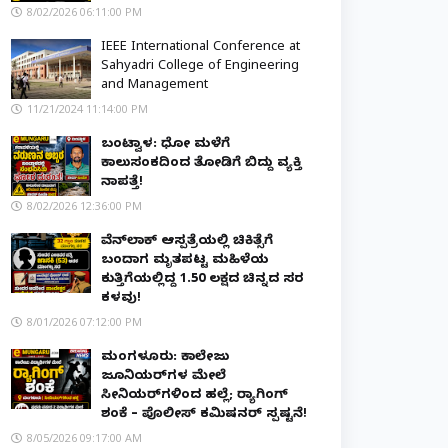
8/02/2026 06:11:00 PM
IEEE International Conference at
Sahyadri College of Engineering
and Management
11/21/2024 11:14:00 PM
ಬಂಟ್ವಾಳ: ಧೋ ಮಳೆಗೆ
ಕಾಲುಸಂಕದಿಂದ ತೋಡಿಗೆ ಬಿದ್ದು ವ್ಯಕ್ತಿ
ನಾಪತ್ತೆ!
8/02/2026 12:36:00 PM
ವೆನ್‌ಲಾಕ್ ಆಸ್ಪತ್ರೆಯಲ್ಲಿ ಚಿಕಿತ್ಸೆಗೆ
ಬಂದಾಗ ಮೃತಪಟ್ಟ ಮಹಿಳೆಯ
ಕುತ್ತಿಗೆಯಲ್ಲಿದ್ದ ₹1.50 ಲಕ್ಷದ ಚಿನ್ನದ ಸರ
ಕಳವು!
8/01/2026 07:12:00 PM
ಮಂಗಳೂರು: ಕಾಲೇಜು
ಜೂನಿಯರ್‌ಗಳ ಮೇಲೆ
ಸೀನಿಯರ್‌ಗಳಿಂದ ಹಲ್ಲೆ; ರ‌್ಯಾಗಿಂಗ್
ಶಂಕೆ – ಪೊಲೀಸ್ ಕಮಿಷನರ್ ಸ್ಪಷ್ಟನೆ!
8/05/2026 09:17:00 AM