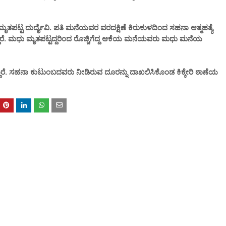
ೃತಪಟ್ಟ ದುರ್ದೈವಿ. ಪತಿ ಮನೆಯವರ ವರದಕ್ಷಿಣೆ ಕಿರುಕುಳದಿಂದ ಸಹನಾ ಆತ್ಮಹತ್ಯೆ
ರೆ. ಮಧು ಮೃತಪಟ್ಟದ್ದರಿಂದ ರೊಚ್ಚಿಗೆದ್ದ ಆಕೆಯ ಮನೆಯವರು ಮಧು ಮನೆಯ
 ಸಹನಾ ಕುಟುಂಬದವರು ನೀಡಿರುವ ದೂರನ್ನು ದಾಖಲಿಸಿಕೊಂಡ ಕಿಕ್ಕೇರಿ ಠಾಣೆಯ