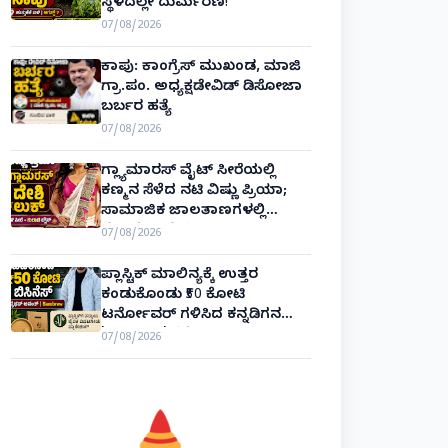
ಸ್ಥಳದಲ್ಲೇ ದುರ್ಮರಣ!
07/08/2026
ಕಾಪು: ಕಾಂಗ್ರೆಸ್ ಮುಖಂಡ, ಮಾಜಿ
ಗ್ರಾ.ಪಂ. ಅಧ್ಯಕ್ಷಡೇವಿಡ್ ಡಿಸೋಜಾ
ಬರ್ಬರ ಹತ್ಯೆ
07/08/2026
ಗ್ಲ್ಯಾಮಾರಸ್ ವೈಟ್‌ ಸೀರೆಯಲ್ಲಿ
ಕಣ್ಮನ ಸೆಳೆದ ನಟಿ ವಿಷ್ಣು ಪ್ರಿಯಾ;
ಸಾಮಾಜಿಕ ಜಾಲತಾಣಗಳಲ್ಲಿ
ಫೋಟೋ ವೈರಲ್!
07/08/2026
ಪ್ಲಾಸ್ಟಿಕ್ ಮಾಲಿನ್ಯಕ್ಕೆ ಉತ್ತರ
ಕಂಡುಕೊಂಡು ₹50 ಕೋಟಿ
ಟರ್ನೋವರ್ ಗಳಿಸಿದ ಕನ್ನಡಿಗನ
'ಬ್ಯಾಂಬ್ರೂ' ಕಥೆ!
07/08/2026