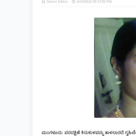
Senior Editor
6/24/2022 09:57:00 PM
ಮಂಗಳೂರು: ವರದಕ್ಷಿಣೆ ಕಿರುಕುಳವನ್ನು ತಾಳಲಾರದೆ ಗೃಹಿ