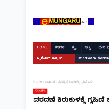
HOME
ಕರಾವಳಿ
ಕ್ರೈಂ
ರಾಜ್ಯ
ದೇಶ ವ
ಬ್ರೇಕಿಂಗ್ ನ್ಯೂಸ್
ಮಂಗಳೂರು: ಕೊಣಾಜೆಯಲ್
Home
coastal
ವರದಕ್ಷಿಣೆ ಕಿರುಕುಳಕ್ಕೆ ಗೃಹಿಣಿ ಬಲಿ!
COASTAL
ವರದಕ್ಷಿಣೆ ಕಿರುಕುಳಕ್ಕೆ ಗೃಹಿಣಿ