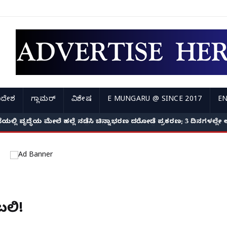
ಿದೇಶ
ಗ್ಲಾಮರ್
ವಿಶೇಷ
E MUNGARU @ SINCE 2017
EN
ಲಿ ವೃದ್ಧೆಯ ಮೇಲೆ ಹಲ್ಲೆ ನಡೆಸಿ ಚಿನ್ನಾಭರಣ ದರೋಡೆ ಪ್ರಕರಣ; 3 ದಿನಗಳಲ್ಲೇ 
 ಬಲಿ!