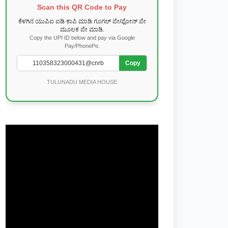
Scan this QR Code to Pay
ಕೆಳಗಿನ ಯುಪಿಐ ಐಡಿ ಕಾಪಿ ಮಾಡಿ ಗೂಗಲ್ ಪೇ/ಫೋನ್ ಪೇ
ಮೂಲಕ ಪೇ ಮಾಡಿ.
Copy the UPI ID below and pay via Google
Pay/PhonePe.
Copy
TULUNADU MEDIA HOUSE