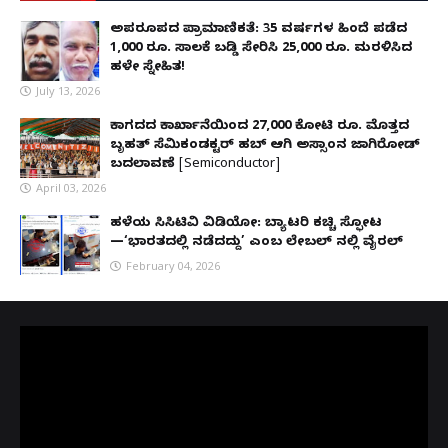
ಅಪರೂಪದ ಪ್ರಾಮಾಣಿಕತೆ: 35 ವರ್ಷಗಳ ಹಿಂದೆ ಪಡೆದ
1,000 ರೂ. ಸಾಲಕ್ಕೆ ಬಡ್ಡಿ ಸೇರಿಸಿ 25,000 ರೂ. ಮರಳಿಸಿದ
ಹಳೇ ಸ್ನೇಹಿತ!
July 13, 2026
ಕಾಗದದ ಕಾರ್ಖಾನೆಯಿಂದ 27,000 ಕೋಟಿ ರೂ. ಮೊತ್ತದ
ಬೃಹತ್ ಸೆಮಿಕಂಡಕ್ಟರ್ ಹಬ್ ಆಗಿ ಅಸ್ಸಾಂನ ಜಾಗಿರೋಡ್
ಬದಲಾವಣೆ [Semiconductor]
April 03, 2026
ಹಳೆಯ ಸಿಸಿಟಿವಿ ವಿಡಿಯೋ: ಬ್ಯಾಟರಿ ಕಚ್ಚಿ ಸ್ಫೋಟ
—‘ಭಾರತದಲ್ಲಿ ನಡೆದದ್ದು’ ಎಂಬ ಲೇಬಲ್ ನಲ್ಲಿ ವೈರಲ್
February 04, 2026