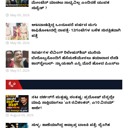
ಮೇಂಟೆನ್ ಮಾಡಲು ಸಾಧ್ಯವಿಲ್ಲ ಎಂದಿದಕ್ಕೆ ಯುವಕ
ಸುಸೈಡ್ ?
May 09, 2026
ಆಟವಾಡುತ್ತಿದ್ದ ಒಂದೂವರೆ ವರ್ಷದ ಮಗು
ಕಾಫಿತೋಟದಲ್ಲಿ ನಾಪತ್ತೆ- 12ಗಂಟೆಗಳ ಬಳಿಕ ಸುರಕ್ಷಿತವಾಗಿ
ಪತ್ತೆ
May 08, 2026
8ವರ್ಷಗಳ ಲಿವಿಂಗ್‌ ರಿಲೇಷನ್‌ಶಿಪ್ ಮುರಿದು
ಬೇರೊಬ್ಬನೊಂದಿಗೆ ಹೆಸೆಮಣೆಯೇರಲು ತಯಾರಾದ ಲೇಡಿ
ಕಾನ್‌ಸ್ಟೇಬಲ್- ನ್ಯಾಯಕ್ಕಾಗಿ ಎಸ್ಪಿ ಮೊರೆ ಹೋದ ಪಿಎಸ್ಐ
May 07, 2026
ಕ್ರೈಂ
ನಟ ದರ್ಶನ್‌ಗೆ ಮತ್ತಷ್ಟು ಸಂಕಷ್ಟ: ಪ್ರದೋಷ್ ಬೆನ್ನಲ್ಲೇ
ಮಾಫಿ ಸಾಕ್ಷಿಯಾಗಲು 'ಎ8 ರವಿಶಂಕರ್, ಎ10 ವಿನಯ್'
ಅರ್ಜಿ!
August 06, 2026
ಸುಳ್ಯ: ಕಾಣೆಯಾಗಿದ್ದ ಅಪ್ರಾಪ್ತ ಬಾಲಕಿ ಪತ್ತೆ; ಲೈಂಗಿಕ