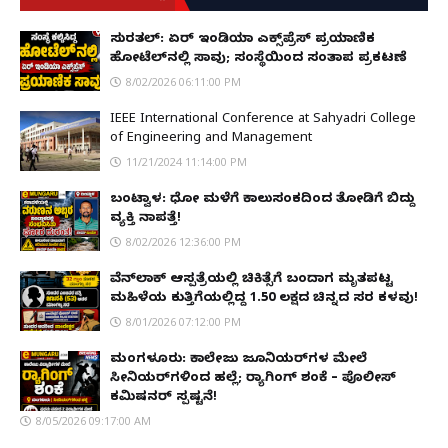
ಸುರತ್ಕಲ್: ಏರ್ ಇಂಡಿಯಾ ಎಕ್ಸ್‌ಪ್ರೆಸ್ ಪ್ರಯಾಣಿಕ
ಹೋಟೆಲ್‌ನಲ್ಲಿ ಸಾವು; ಸಂಸ್ಥೆಯಿಂದ ಸಂತಾಪ ಪ್ರಕಟಣೆ
8/02/2026 06:11:00 PM
IEEE International Conference at Sahyadri College
of Engineering and Management
11/21/2024 11:14:00 PM
ಬಂಟ್ವಾಳ: ಧೋ ಮಳೆಗೆ ಕಾಲುಸಂಕದಿಂದ ತೋಡಿಗೆ ಬಿದ್ದು
ವ್ಯಕ್ತಿ ನಾಪತ್ತೆ!
8/02/2026 12:36:00 PM
ವೆನ್‌ಲಾಕ್ ಆಸ್ಪತ್ರೆಯಲ್ಲಿ ಚಿಕಿತ್ಸೆಗೆ ಬಂದಾಗ ಮೃತಪಟ್ಟ
ಮಹಿಳೆಯ ಕುತ್ತಿಗೆಯಲ್ಲಿದ್ದ ₹1.50 ಲಕ್ಷದ ಚಿನ್ನದ ಸರ ಕಳವು!
8/01/2026 07:12:00 PM
ಮಂಗಳೂರು: ಕಾಲೇಜು ಜೂನಿಯರ್‌ಗಳ ಮೇಲೆ
ಸೀನಿಯರ್‌ಗಳಿಂದ ಹಲ್ಲೆ; ರ‌್ಯಾಗಿಂಗ್ ಶಂಕೆ – ಪೊಲೀಸ್
ಕಮಿಷನರ್ ಸ್ಪಷ್ಟನೆ!
8/05/2026 09:17:00 AM