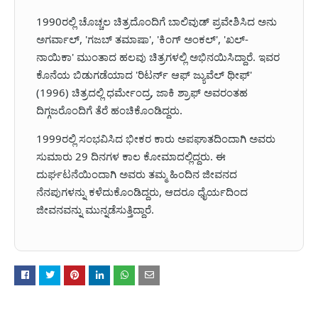
1990ರಲ್ಲಿ ಚೊಚ್ಚಲ ಚಿತ್ರದೊಂದಿಗೆ ಬಾಲಿವುಡ್ ಪ್ರವೇಶಿಸಿದ ಅನು
ಅಗರ್ವಾಲ್, 'ಗಜಬ್ ತಮಾಷಾ', 'ಕಿಂಗ್ ಅಂಕಲ್', 'ಖಲ್-
ನಾಯಿಕಾ' ಮುಂತಾದ ಹಲವು ಚಿತ್ರಗಳಲ್ಲಿ ಅಭಿನಯಿಸಿದ್ದಾರೆ. ಇವರ
ಕೊನೆಯ ಬಿಡುಗಡೆಯಾದ 'ರಿಟರ್ನ್ ಆಫ್ ಜ್ಯುವೆಲ್ ಥೀಫ್'
(1996) ಚಿತ್ರದಲ್ಲಿ ಧರ್ಮೇಂದ್ರ, ಜಾಕಿ ಶ್ರಾಫ್ ಅವರಂತಹ
ದಿಗ್ಗಜರೊಂದಿಗೆ ತೆರೆ ಹಂಚಿಕೊಂಡಿದ್ದರು.
1999ರಲ್ಲಿ ಸಂಭವಿಸಿದ ಭೀಕರ ಕಾರು ಅಪಘಾತದಿಂದಾಗಿ ಅವರು
ಸುಮಾರು 29 ದಿನಗಳ ಕಾಲ ಕೋಮಾದಲ್ಲಿದ್ದರು. ಈ
ದುರ್ಘಟನೆಯಿಂದಾಗಿ ಅವರು ತಮ್ಮ ಹಿಂದಿನ ಜೀವನದ
ನೆನಪುಗಳನ್ನು ಕಳೆದುಕೊಂಡಿದ್ದರು, ಆದರೂ ಧೈರ್ಯದಿಂದ
ಜೀವನವನ್ನು ಮುನ್ನಡೆಸುತ್ತಿದ್ದಾರೆ.