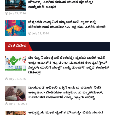
ದೌರ್ಜನ್ಯ ಎಸಗಿದ ಕಡಬದ ಯುವಕ ಪೋಕ್ಸೋ
ಕಾಯ್ದೆಯಡಿ ಬಂಧನ!
July 23, 2026
ಬೆಳ್ತಂಗಡಿ ಉದ್ಯಮಿಗೆ ಮ್ಯಾಟ್ರಿಮೋನಿ ಆ್ಯಪ್ ನಲ್ಲಿ
ಪರಿಚಯವಾದ ಯುವತಿ:87.22 ಲಕ್ಷ ರೂ. ಎಗರಿಸಿ ಪರಾರಿ
July 21, 2026
ದೇಶ ವಿದೇಶ
ಡೆಂಗ್ಯೂ ನಿಯಂತ್ರಣಕ್ಕೆ ದೇಶದಲ್ಲೇ ಪ್ರಥಮ ಬಾರಿಗೆ ಲಸಿಕೆ
ಲಭ್ಯ: ಜಪಾನ್‌ನ 'ಕ್ಯು ಡೆಂಗಾ' ಮಾರಾಟಕ್ಕೆ ಕೇಂದ್ರದ ಗ್ರೀನ್
ಸಿಗ್ನಲ್; ಯಾರಿಗೆ ಸೂಕ್ತ? ಎಷ್ಟು ಡೋಸ್? ಇಲ್ಲಿದೆ ಕಂಪ್ಲೀಟ್
ಡಿಟೇಲ್ಸ್!
July 21, 2026
ವಾಯುಪಡೆ ಅಧಿಕಾರಿ ಪತ್ನಿಗೆ ಅಮಲು ಪದಾರ್ಥ ನೀಡಿ
ಅತ್ಯಾಚಾರ- ವೀಡಿಯೋ ಇಟ್ಟುಕೊಂಡು ಬ್ಲ್ಯಾಕ್‌ಮೇಲ್,
ಬಲವಂತದ ಮತಾಂತರಕ್ಕೆ ಯತ್ನ, ಇಬ್ಬರು ಅರೆಸ್ಟ್
June 18, 2026
ಅಪ್ರಾಪ್ತೆಯ ಮೇಲೆ ಲೈಂಗಿಕ ದೌರ್ಜನ್ಯ- ಬಿಜೆಪಿ ಸಂಸದ