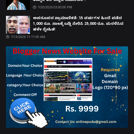
ತಮ್ಮನ ತಲೆ ಜಜ್ಜಿದ ಸಹೋದರ !
7/20/2026 03:00:00 PM
ಅಪರೂಪದ ಪ್ರಾಮಾಣಿಕತೆ: 35 ವರ್ಷಗಳ ಹಿಂದೆ ಪಡೆದ
1,000 ರೂ. ಸಾಲಕ್ಕೆ ಬಡ್ಡಿ ಸೇರಿಸಿ 25,000 ರೂ. ಮರಳಿಸಿದ
ಹಳೇ ಸ್ನೇಹಿತ!
7/13/2026 11:11:00 AM