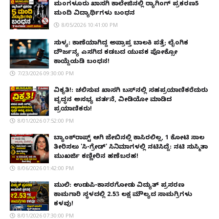
ಮಂಗಳೂರು ಖಾಸಗಿ ಕಾಲೇಜಿನಲ್ಲಿ ರ‌್ಯಾಗಿಂಗ್ ಪ್ರಕರಣ5
ಮಂದಿ ವಿದ್ಯಾರ್ಥಿಗಳು ಬಂಧನ
8/05/2026 10:41:00 PM
ಸುಳ್ಯ: ಕಾಣೆಯಾಗಿದ್ದ ಅಪ್ರಾಪ್ತ ಬಾಲಕಿ ಪತ್ತೆ; ಲೈಂಗಿಕ
ದೌರ್ಜನ್ಯ ಎಸಗಿದ ಕಡಬದ ಯುವಕ ಪೋಕ್ಸೋ
ಕಾಯ್ದೆಯಡಿ ಬಂಧನ!
7/23/2026 09:30:00 PM
ವಿಕೃತಿ!: ಚಲಿಸುವ ಖಾಸಗಿ ಬಸ್‌ನಲ್ಲಿ ಸಹಪ್ರಯಾಣಿಕರೆದುರು
ವೃದ್ಧನ ಅಸಭ್ಯ ವರ್ತನೆ, ವೀಡಿಯೋ ಮಾಡಿದ
ಪ್ರಯಾಣಿಕರು!
8/01/2026 07:52:00 PM
ಬ್ಯಾಂಕ್‌ರಾಪ್ಟ್‌ ಆಗಿ ಜೇಬಿನಲ್ಲಿ ಕಾಸಿರಲಿಲ್ಲ, ₹1 ಕೋಟಿ ಸಾಲ
ತೀರಿಸಲು 'ಸಿ-ಗ್ರೇಡ್' ಸಿನಿಮಾಗಳಲ್ಲಿ ನಟಿಸಿದ್ದೆ: ನಟಿ ಸುಸ್ಮಿತಾ
ಮುಖರ್ಜಿ ಕಣ್ಣೀರಿನ ಹಣೆಬರಹ!
8/06/2026 01:42:00 PM
ಮುಲ್ಕಿ: ಉಡುಪಿ-ಕಾಸರಗೋಡು ವಿದ್ಯುತ್ ಪ್ರಸರಣ
ಕಾಮಗಾರಿ ಸ್ಥಳದಲ್ಲಿ ₹2.53 ಲಕ್ಷ ಮೌಲ್ಯದ ಸಾಮಗ್ರಿಗಳು
ಕಳವು!
8/01/2026 07:30:00 PM