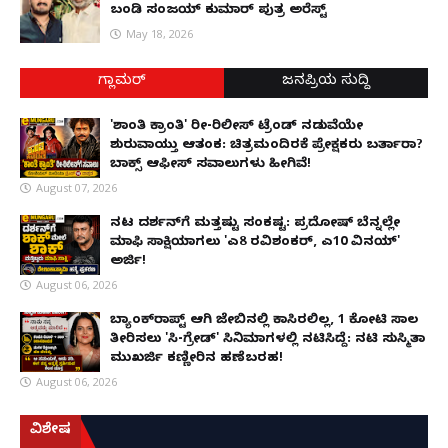
ಬಂಡಿ ಸಂಜಯ್ ಕುಮಾರ್ ಪುತ್ರ ಅರೆಸ್ಟ್
May 18, 2026
ಗ್ಲಾಮರ್
ಜನಪ್ರಿಯ ಸುದ್ದಿ
'ಶಾಂತಿ ಕ್ರಾಂತಿ' ರೀ-ರಿಲೀಸ್ ಟ್ರೆಂಡ್ ನಡುವೆಯೇ
ಶುರುವಾಯ್ತು ಆತಂಕ: ಚಿತ್ರಮಂದಿರಕ್ಕೆ ಪ್ರೇಕ್ಷಕರು ಬರ್ತಾರಾ?
ಬಾಕ್ಸ್ ಆಫೀಸ್ ಸವಾಲುಗಳು ಹೀಗಿವೆ!
August 07, 2026
ನಟ ದರ್ಶನ್‌ಗೆ ಮತ್ತಷ್ಟು ಸಂಕಷ್ಟ: ಪ್ರದೋಷ್ ಬೆನ್ನಲ್ಲೇ
ಮಾಫಿ ಸಾಕ್ಷಿಯಾಗಲು 'ಎ8 ರವಿಶಂಕರ್, ಎ10 ವಿನಯ್'
ಅರ್ಜಿ!
August 06, 2026
ಬ್ಯಾಂಕ್‌ರಾಪ್ಟ್‌ ಆಗಿ ಜೇಬಿನಲ್ಲಿ ಕಾಸಿರಲಿಲ್ಲ, ₹1 ಕೋಟಿ ಸಾಲ
ತೀರಿಸಲು 'ಸಿ-ಗ್ರೇಡ್' ಸಿನಿಮಾಗಳಲ್ಲಿ ನಟಿಸಿದ್ದೆ: ನಟಿ ಸುಸ್ಮಿತಾ
ಮುಖರ್ಜಿ ಕಣ್ಣೀರಿನ ಹಣೆಬರಹ!
August 06, 2026
ವಿಶೇಷ