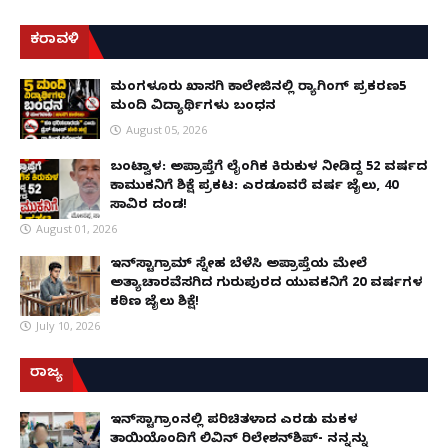
ಕರಾವಳಿ
ಮಂಗಳೂರು ಖಾಸಗಿ ಕಾಲೇಜಿನಲ್ಲಿ ರ‌್ಯಾಗಿಂಗ್ ಪ್ರಕರಣ5
ಮಂದಿ ವಿದ್ಯಾರ್ಥಿಗಳು ಬಂಧನ
August 05, 2026
ಬಂಟ್ವಾಳ: ಅಪ್ರಾಪ್ತೆಗೆ ಲೈಂಗಿಕ ಕಿರುಕುಳ ನೀಡಿದ್ದ 52 ವರ್ಷದ
ಕಾಮುಕನಿಗೆ ಶಿಕ್ಷೆ ಪ್ರಕಟ: ಎರಡೂವರೆ ವರ್ಷ ಜೈಲು, ₹40
ಸಾವಿರ ದಂಡ!
August 01, 2026
ಇನ್‌ಸ್ಟಾಗ್ರಾಮ್ ಸ್ನೇಹ ಬೆಳೆಸಿ ಅಪ್ರಾಪ್ತೆಯ ಮೇಲೆ
ಅತ್ಯಾಚಾರವೆಸಗಿದ ಗುರುಪುರದ ಯುವಕನಿಗೆ 20 ವರ್ಷಗಳ
ಕಠಿಣ ಜೈಲು ಶಿಕ್ಷೆ!
July 10, 2026
ರಾಜ್ಯ
ಇನ್​ಸ್ಟಾಗ್ರಾಂನಲ್ಲಿ ಪರಿಚಿತಳಾದ ಎರಡು ಮಕ್ಕಳ
ತಾಯಿಯೊಂದಿಗೆ ಲಿವಿನ್ ರಿಲೇಶನ್​ಶಿಪ್- ನನ್ನನ್ನು