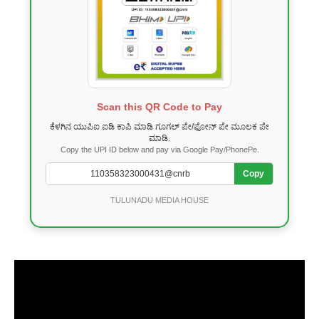
Scan this QR Code to Pay
ಕೆಳಗಿನ ಯುಪಿಐ ಐಡಿ ಕಾಪಿ ಮಾಡಿ ಗೂಗಲ್ ಪೇ/ಫೋನ್ ಪೇ ಮೂಲಕ ಪೇ
ಮಾಡಿ.
Copy the UPI ID below and pay via Google Pay/PhonePe.
Copy
TULUNADU MEDIA HOUSE