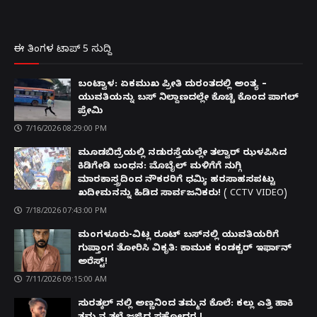
ಈ ತಿಂಗಳ ಟಾಪ್ 5 ಸುದ್ದಿ
ಬಂಟ್ವಾಳ: ಏಕಮುಖ ಪ್ರೀತಿ ದುರಂತದಲ್ಲಿ ಅಂತ್ಯ –
ಯುವತಿಯನ್ನು ಬಸ್ ನಿಲ್ದಾಣದಲ್ಲೇ ಕೊಚ್ಚಿ ಕೊಂದ ಪಾಗಲ್
ಪ್ರೇಮಿ
7/16/2026 08:29:00 PM
ಮೂಡಬಿದ್ರೆಯಲ್ಲಿ ನಡುರಸ್ತೆಯಲ್ಲೇ ತಲ್ವಾರ್ ಝಳಪಿಸಿದ
ಕಿಡಿಗೇಡಿ ಬಂಧನ: ಮೊಬೈಲ್ ಮಳಿಗೆಗೆ ನುಗ್ಗಿ
ಮಾರಕಾಸ್ತ್ರದಿಂದ ನೌಕರರಿಗೆ ಧಮ್ಕಿ; ಹರಸಾಹಸಪಟ್ಟು
ಖದೀಮನನ್ನು ಹಿಡಿದ ಸಾರ್ವಜನಿಕರು! ( CCTV VIDEO)
7/18/2026 07:43:00 PM
ಮಂಗಳೂರು-ವಿಟ್ಲ ರೂಟ್ ಬಸ್‌ನಲ್ಲಿ ಯುವತಿಯರಿಗೆ
ಗುಪ್ತಾಂಗ ತೋರಿಸಿ ವಿಕೃತಿ: ಕಾಮುಕ ಕಂಡಕ್ಟರ್ ಇರ್ಫಾನ್
ಅರೆಸ್ಟ್!
7/11/2026 09:15:00 AM
ಸುರತ್ಕಲ್ ನಲ್ಲಿ ಅಣ್ಣನಿಂದ ತಮ್ಮನ ಕೊಲೆ: ಕಲ್ಲು ಎತ್ತಿ ಹಾಕಿ