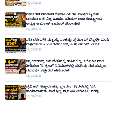
06/08/2026
ಸರ್ಕಾರದ ವಶದಿಂದ ದೇವಾಲಯಗಳ ಮುಕ್ತಿಗೆ ಬೃಹತ್
ಆಂದೋಲನ: ವಿಶ್ವ ಹಿಂದೂ ಪರಿಷತ್ ಅಂತರರಾಷ್ಟ್ರೀಯ
ಅಧ್ಯಕ್ಷ ಅಲೋಕ್ ಕುಮಾರ್ ಘೋಷಣೆ!
06/08/2026
ನಟ ದರ್ಶನ್‌ಗೆ ಮತ್ತಷ್ಟು ಸಂಕಷ್ಟ: ಪ್ರದೋಷ್ ಬೆನ್ನಲ್ಲೇ ಮಾಫಿ
ಸಾಕ್ಷಿಯಾಗಲು 'ಎ8 ರವಿಶಂಕರ್, ಎ10 ವಿನಯ್' ಅರ್ಜಿ!
06/08/2026
ಬ್ಯಾಂಕ್‌ರಾಪ್ಟ್‌ ಆಗಿ ಜೇಬಿನಲ್ಲಿ ಕಾಸಿರಲಿಲ್ಲ, ₹1 ಕೋಟಿ ಸಾಲ
ತೀರಿಸಲು 'ಸಿ-ಗ್ರೇಡ್' ಸಿನಿಮಾಗಳಲ್ಲಿ ನಟಿಸಿದ್ದೆ: ನಟಿ ಸುಸ್ಮಿತಾ
ಮುಖರ್ಜಿ ಕಣ್ಣೀರಿನ ಹಣೆಬರಹ!
06/08/2026
ಪ್ರವೀಣ್ ನೆಟ್ಟಾರು ಹತ್ಯೆ ಪ್ರಕರಣ: ಕೇರಳದಲ್ಲಿ NIA
ಕಾರ್ಯಾಚರಣೆ, ಮತ್ತೊಬ್ಬ ಪ್ರಮುಖ ಆರೋಪಿ ವಶಕ್ಕೆ!
06/08/2026