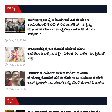
ರಾಜ್ಯ
ಇನ್​ಸ್ಟಾಗ್ರಾಂನಲ್ಲಿ ಪರಿಚಿತಳಾದ ಎರಡು ಮಕ್ಕಳ
ತಾಯಿಯೊಂದಿಗೆ ಲಿವಿನ್ ರಿಲೇಶನ್​ಶಿಪ್- ನನ್ನನ್ನು
ಮೇಂಟೆನ್ ಮಾಡಲು ಸಾಧ್ಯವಿಲ್ಲ ಎಂದಿದಕ್ಕೆ ಯುವಕ
ಸುಸೈಡ್ ?
May 09, 2026
ಆಟವಾಡುತ್ತಿದ್ದ ಒಂದೂವರೆ ವರ್ಷದ ಮಗು
ಕಾಫಿತೋಟದಲ್ಲಿ ನಾಪತ್ತೆ- 12ಗಂಟೆಗಳ ಬಳಿಕ ಸುರಕ್ಷಿತವಾಗಿ
ಪತ್ತೆ
May 08, 2026
8ವರ್ಷಗಳ ಲಿವಿಂಗ್‌ ರಿಲೇಷನ್‌ಶಿಪ್ ಮುರಿದು
ಬೇರೊಬ್ಬನೊಂದಿಗೆ ಹೆಸೆಮಣೆಯೇರಲು ತಯಾರಾದ ಲೇಡಿ
ಕಾನ್‌ಸ್ಟೇಬಲ್- ನ್ಯಾಯಕ್ಕಾಗಿ ಎಸ್ಪಿ ಮೊರೆ ಹೋದ ಪಿಎಸ್ಐ
May 07, 2026
ಕ್ರೈಂ