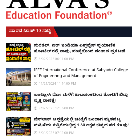
ವಾರದ ಟಾಪ್ 10 ಸುದ್ದಿ
ಸುರತ್ಕಲ್: ಏರ್ ಇಂಡಿಯಾ ಎಕ್ಸ್‌ಪ್ರೆಸ್ ಪ್ರಯಾಣಿಕ
ಹೋಟೆಲ್‌ನಲ್ಲಿ ಸಾವು; ಸಂಸ್ಥೆಯಿಂದ ಸಂತಾಪ ಪ್ರಕಟಣೆ
8/02/2026 06:11:00 PM
IEEE International Conference at Sahyadri College
of Engineering and Management
11/21/2024 11:14:00 PM
ಬಂಟ್ವಾಳ: ಧೋ ಮಳೆಗೆ ಕಾಲುಸಂಕದಿಂದ ತೋಡಿಗೆ ಬಿದ್ದು
ವ್ಯಕ್ತಿ ನಾಪತ್ತೆ!
8/02/2026 12:36:00 PM
ವೆನ್‌ಲಾಕ್ ಆಸ್ಪತ್ರೆಯಲ್ಲಿ ಚಿಕಿತ್ಸೆಗೆ ಬಂದಾಗ ಮೃತಪಟ್ಟ
ಮಹಿಳೆಯ ಕುತ್ತಿಗೆಯಲ್ಲಿದ್ದ ₹1.50 ಲಕ್ಷದ ಚಿನ್ನದ ಸರ ಕಳವು!
8/01/2026 07:12:00 PM