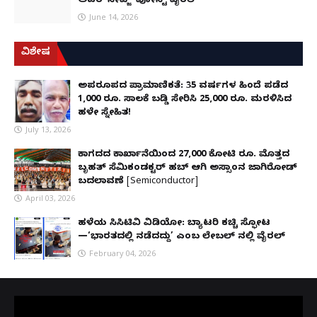
ಅವರ 'ಸೇವ್ಜ್' ಪೋಸ್ಟ್ ವೈರಲ್
June 14, 2026
ವಿಶೇಷ
ಅಪರೂಪದ ಪ್ರಾಮಾಣಿಕತೆ: 35 ವರ್ಷಗಳ ಹಿಂದೆ ಪಡೆದ
1,000 ರೂ. ಸಾಲಕ್ಕೆ ಬಡ್ಡಿ ಸೇರಿಸಿ 25,000 ರೂ. ಮರಳಿಸಿದ
ಹಳೇ ಸ್ನೇಹಿತ!
July 13, 2026
ಕಾಗದದ ಕಾರ್ಖಾನೆಯಿಂದ 27,000 ಕೋಟಿ ರೂ. ಮೊತ್ತದ
ಬೃಹತ್ ಸೆಮಿಕಂಡಕ್ಟರ್ ಹಬ್ ಆಗಿ ಅಸ್ಸಾಂನ ಜಾಗಿರೋಡ್
ಬದಲಾವಣೆ [Semiconductor]
April 03, 2026
ಹಳೆಯ ಸಿಸಿಟಿವಿ ವಿಡಿಯೋ: ಬ್ಯಾಟರಿ ಕಚ್ಚಿ ಸ್ಫೋಟ
—‘ಭಾರತದಲ್ಲಿ ನಡೆದದ್ದು’ ಎಂಬ ಲೇಬಲ್ ನಲ್ಲಿ ವೈರಲ್
February 04, 2026