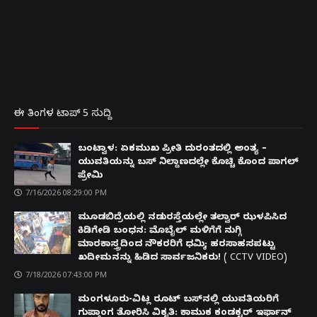
ಈ ತಿಂಗಳ ಟಾಪ್ 5 ಸುದ್ದಿ
ಬಂಟ್ವಾಳ: ಏಕಮುಖ ಪ್ರೀತಿ ದುರಂತದಲ್ಲಿ ಅಂತ್ಯ –
ಯುವತಿಯನ್ನು ಬಸ್ ನಿಲ್ದಾಣದಲ್ಲೇ ಕೊಚ್ಚಿ ಕೊಂದ ಪಾಗಲ್
ಪ್ರೇಮಿ
7/16/2026 08:29:00 PM
ಮೂಡಬಿದ್ರೆಯಲ್ಲಿ ನಡುರಸ್ತೆಯಲ್ಲೇ ತಲ್ವಾರ್ ಝಳಪಿಸಿದ
ಕಿಡಿಗೇಡಿ ಬಂಧನ: ಮೊಬೈಲ್ ಮಳಿಗೆಗೆ ನುಗ್ಗಿ
ಮಾರಕಾಸ್ತ್ರದಿಂದ ನೌಕರರಿಗೆ ಧಮ್ಕಿ; ಹರಸಾಹಸಪಟ್ಟು
ಖದೀಮನನ್ನು ಹಿಡಿದ ಸಾರ್ವಜನಿಕರು! ( CCTV VIDEO)
7/18/2026 07:43:00 PM
ಮಂಗಳೂರು-ವಿಟ್ಲ ರೂಟ್ ಬಸ್‌ನಲ್ಲಿ ಯುವತಿಯರಿಗೆ
ಗುಪ್ತಾಂಗ ತೋರಿಸಿ ವಿಕೃತಿ: ಕಾಮುಕ ಕಂಡಕ್ಟರ್ ಇರ್ಫಾನ್