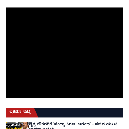
ಇತ್ತೀಚಿನ ಸುದ್ದಿ
ನಿವೃತ್ತ ನೌಕರರಿಗೆ 'ಸಂಧ್ಯಾ ಕಿರಣ' ಆರಂಭ' – ಸಚಿವ ಯು.ಟಿ.