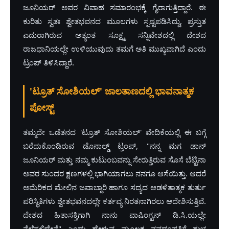
ಜೂನಿಯರ್ ಅವರ ವಿವಾಹ ಸಮಾರಂಭಕ್ಕೆ ಗೈರಾಗುತ್ತಿದ್ದಾರೆ. ಈ
ಕುರಿತು ಸ್ವತಃ ಶ್ವೇತಭವನದ ಮೂಲಗಳು ಸ್ಪಷ್ಟಪಡಿಸಿದ್ದು, ಪ್ರಸ್ತುತ
ಎದುರಾಗಿರುವ ಅತ್ಯಂತ ಸೂಕ್ಷ್ಮ ಸನ್ನಿವೇಶದಲ್ಲಿ ದೇಶದ
ರಾಜಧಾನಿಯಲ್ಲೇ ಉಳಿಯುವುದು ತಮಗೆ ಅತಿ ಮುಖ್ಯವಾಗಿದೆ ಎಂದು
ಟ್ರಂಪ್ ತಿಳಿಸಿದ್ದಾರೆ.
'ಟ್ರೂತ್ ಸೋಶಿಯಲ್' ಜಾಲತಾಣದಲ್ಲಿ ಭಾವನಾತ್ಮಕ
ಪೋಸ್ಟ್
ತಮ್ಮದೇ ಒಡೆತನದ 'ಟ್ರೂತ್ ಸೋಶಿಯಲ್' ವೇದಿಕೆಯಲ್ಲಿ ಈ ಬಗ್ಗೆ
ಬರೆದುಕೊಂಡಿರುವ ಡೊನಾಲ್ಡ್ ಟ್ರಂಪ್, "ನನ್ನ ಮಗ ಡಾನ್
ಜೂನಿಯರ್ ಮತ್ತು ನಮ್ಮ ಕುಟುಂಬವನ್ನು ಸೇರುತ್ತಿರುವ ಸೊಸೆ ಬೆಟ್ಟಿನಾ
ಅವರ ಸುಂದರ ಕ್ಷಣಗಳಲ್ಲಿ ಭಾಗಿಯಾಗಲು ನನಗೂ ಆಸೆಯಿತ್ತು. ಆದರೆ
ಅಮೆರಿಕದ ಮೇಲಿನ ಜವಾಬ್ದಾರಿ ಹಾಗೂ ಸದ್ಯದ ಆಡಳಿತಾತ್ಮಕ ತುರ್ತು
ಪರಿಸ್ಥಿತಿಗಳು ಶ್ವೇತಭವನದಲ್ಲೇ ಕರ್ತವ್ಯ ನಿರತನಾಗಿರಲು ಆದೇಶಿಸುತ್ತಿವೆ.
ದೇಶದ ಹಿತಾಸಕ್ತಿಗಾಗಿ ನಾನು ವಾಷಿಂಗ್ಟನ್ ಡಿ.ಸಿ.ಯಲ್ಲೇ
ನೆಲೆಸಲಿದ್ದೇನೆ" ಎಂದು ಹೇಳುವ ಮೂಲಕ ನವದಂಪತಿಗೆ ಶುಭ