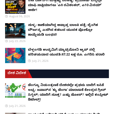
ನಟ ದರ್ಶನ್‌ಗೆ ಮತ್ತಷ್ಟು ಸಂಕಷ್ಟ: ಪ್ರದೋಷ್ ಬೆನ್ನಲ್ಲೇ
ಮಾಫಿ ಸಾಕ್ಷಿಯಾಗಲು 'ಎ8 ರವಿಶಂಕರ್, ಎ10 ವಿನಯ್'
ಅರ್ಜಿ!
August 06, 2026
ಸುಳ್ಯ: ಕಾಣೆಯಾಗಿದ್ದ ಅಪ್ರಾಪ್ತ ಬಾಲಕಿ ಪತ್ತೆ; ಲೈಂಗಿಕ
ದೌರ್ಜನ್ಯ ಎಸಗಿದ ಕಡಬದ ಯುವಕ ಪೋಕ್ಸೋ
ಕಾಯ್ದೆಯಡಿ ಬಂಧನ!
July 23, 2026
ಬೆಳ್ತಂಗಡಿ ಉದ್ಯಮಿಗೆ ಮ್ಯಾಟ್ರಿಮೋನಿ ಆ್ಯಪ್ ನಲ್ಲಿ
ಪರಿಚಯವಾದ ಯುವತಿ:87.22 ಲಕ್ಷ ರೂ. ಎಗರಿಸಿ ಪರಾರಿ
July 21, 2026
ದೇಶ ವಿದೇಶ
ಡೆಂಗ್ಯೂ ನಿಯಂತ್ರಣಕ್ಕೆ ದೇಶದಲ್ಲೇ ಪ್ರಥಮ ಬಾರಿಗೆ ಲಸಿಕೆ
ಲಭ್ಯ: ಜಪಾನ್‌ನ 'ಕ್ಯು ಡೆಂಗಾ' ಮಾರಾಟಕ್ಕೆ ಕೇಂದ್ರದ ಗ್ರೀನ್
ಸಿಗ್ನಲ್; ಯಾರಿಗೆ ಸೂಕ್ತ? ಎಷ್ಟು ಡೋಸ್? ಇಲ್ಲಿದೆ ಕಂಪ್ಲೀಟ್
ಡಿಟೇಲ್ಸ್!
July 21, 2026