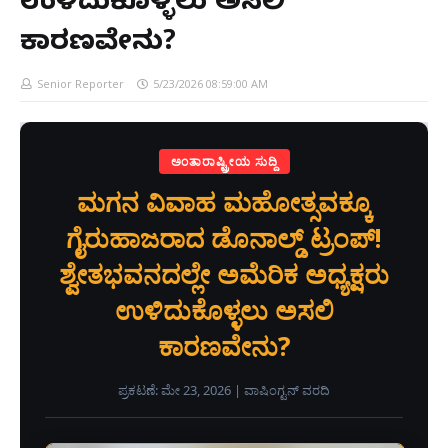
ಉಳಿದುಕೊಳ್ಳಲು ಅಸಲಿ
ಕಾರಣವೇನು?
Senior Reporter
5/23/2026 08:59:00 AM
ಅಂತಾರಾಷ್ಟ್ರೀಯ ಸುದ್ದಿ
ಮಗನ ವಿವಾಹ ಮಹೋತ್ಸವಕ್ಕೂ
ಗೈರುಹಾಜರಾದ ಡೊನಾಲ್ಡ್ ಟ್ರಂಪ್!
ಶ್ವೇತಭವನದಲ್ಲೇ ಅಮೆರಿಕ ಅಧ್ಯಕ್ಷರು
ಉಳಿದುಕೊಳ್ಳಲು ಅಸಲಿ
ಕಾರಣವೇನು?
ಪ್ರಕಟಣೆ: ಮೇ 23, 2026
|
ವಾಷಿಂಗ್ಟನ್ ವರದಿ