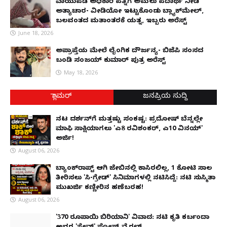
ವಾಯುಪಡೆ ಅಧಿಕಾರಿ ಪತ್ನಿಗೆ ಅಮಲು ಪದಾರ್ಥ ನೀಡಿ
ಅತ್ಯಾಚಾರ- ವೀಡಿಯೋ ಇಟ್ಟುಕೊಂಡು ಬ್ಲ್ಯಾಕ್‌ಮೇಲ್,
ಬಲವಂತದ ಮತಾಂತರಕ್ಕೆ ಯತ್ನ, ಇಬ್ಬರು ಅರೆಸ್ಟ್
June 18, 2026
ಅಪ್ರಾಪ್ತೆಯ ಮೇಲೆ ಲೈಂಗಿಕ ದೌರ್ಜನ್ಯ- ಬಿಜೆಪಿ ಸಂಸದ
ಬಂಡಿ ಸಂಜಯ್ ಕುಮಾರ್ ಪುತ್ರ ಅರೆಸ್ಟ್
May 18, 2026
ಗ್ಲಾಮರ್
ಜನಪ್ರಿಯ ಸುದ್ದಿ
ನಟ ದರ್ಶನ್‌ಗೆ ಮತ್ತಷ್ಟು ಸಂಕಷ್ಟ: ಪ್ರದೋಷ್ ಬೆನ್ನಲ್ಲೇ
ಮಾಫಿ ಸಾಕ್ಷಿಯಾಗಲು 'ಎ8 ರವಿಶಂಕರ್, ಎ10 ವಿನಯ್'
ಅರ್ಜಿ!
August 06, 2026
ಬ್ಯಾಂಕ್‌ರಾಪ್ಟ್‌ ಆಗಿ ಜೇಬಿನಲ್ಲಿ ಕಾಸಿರಲಿಲ್ಲ, ₹1 ಕೋಟಿ ಸಾಲ
ತೀರಿಸಲು 'ಸಿ-ಗ್ರೇಡ್' ಸಿನಿಮಾಗಳಲ್ಲಿ ನಟಿಸಿದ್ದೆ: ನಟಿ ಸುಸ್ಮಿತಾ
ಮುಖರ್ಜಿ ಕಣ್ಣೀರಿನ ಹಣೆಬರಹ!
August 06, 2026
'370 ರೂಪಾಯಿ ಬಿರಿಯಾನಿ' ವಿವಾದ: ನಟಿ ಕೃತಿ ಕರ್ಬಂದಾ