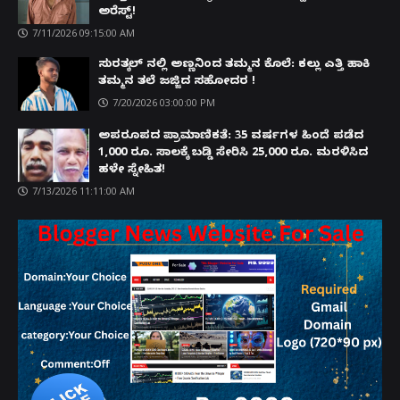
ಅರೆಸ್ಟ್!
7/11/2026 09:15:00 AM
ಸುರತ್ಕಲ್ ನಲ್ಲಿ ಅಣ್ಣನಿಂದ ತಮ್ಮನ ಕೊಲೆ: ಕಲ್ಲು ಎತ್ತಿ ಹಾಕಿ
ತಮ್ಮನ ತಲೆ ಜಜ್ಜಿದ ಸಹೋದರ !
7/20/2026 03:00:00 PM
ಅಪರೂಪದ ಪ್ರಾಮಾಣಿಕತೆ: 35 ವರ್ಷಗಳ ಹಿಂದೆ ಪಡೆದ
1,000 ರೂ. ಸಾಲಕ್ಕೆ ಬಡ್ಡಿ ಸೇರಿಸಿ 25,000 ರೂ. ಮರಳಿಸಿದ
ಹಳೇ ಸ್ನೇಹಿತ!
7/13/2026 11:11:00 AM