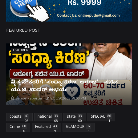
FEATURED POST
FEATURED
ನಿವೃತ್ತ ನೌಕರರಿಗೆ 'ಸಂಧ್ಯಾ ಕಿರಣ' ಆರಂಭ' – ಸಚಿವ
ಯು.ಟಿ. ಖಾದರ್ ಅಭಯ!
Senior Reporter
8/06/2026 08:28:00 PM
coastal
40
national
33
state
33
SPECIAL
86
06
68
60
1
Crime
60
Featured
43
GLAMOUR
32
0
9
3