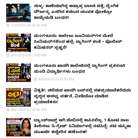
ಸುಳ್ಯ: ಕಾಣೆಯಾಗಿದ್ದ ಅಪ್ರಾಪ್ತ ಬಾಲಕಿ ಪತ್ತೆ; ಲೈಂಗಿಕ
ದೌರ್ಜನ್ಯ ಎಸಗಿದ ಕಡಬದ ಯುವಕ ಪೋಕ್ಸೋ
ಕಾಯ್ದೆಯಡಿ ಬಂಧನ!
7/23/2026 09:30:00 PM
ಮಂಗಳೂರು: ಕಾಲೇಜು ಜೂನಿಯರ್‌ಗಳ ಮೇಲೆ
ಸೀನಿಯರ್‌ಗಳಿಂದ ಹಲ್ಲೆ; ರ‌್ಯಾಗಿಂಗ್ ಶಂಕೆ – ಪೊಲೀಸ್
ಕಮಿಷನರ್ ಸ್ಪಷ್ಟನೆ!
8/05/2026 09:17:00 AM
ಮಂಗಳೂರು ಖಾಸಗಿ ಕಾಲೇಜಿನಲ್ಲಿ ರ‌್ಯಾಗಿಂಗ್ ಪ್ರಕರಣ5
ಮಂದಿ ವಿದ್ಯಾರ್ಥಿಗಳು ಬಂಧನ
8/05/2026 10:41:00 PM
ವಿಕೃತಿ!: ಚಲಿಸುವ ಖಾಸಗಿ ಬಸ್‌ನಲ್ಲಿ ಸಹಪ್ರಯಾಣಿಕರೆದುರು
ವೃದ್ಧನ ಅಸಭ್ಯ ವರ್ತನೆ, ವೀಡಿಯೋ ಮಾಡಿದ
ಪ್ರಯಾಣಿಕರು!
8/01/2026 07:52:00 PM
ಬ್ಯಾಂಕ್‌ರಾಪ್ಟ್‌ ಆಗಿ ಜೇಬಿನಲ್ಲಿ ಕಾಸಿರಲಿಲ್ಲ, ₹1 ಕೋಟಿ ಸಾಲ
ತೀರಿಸಲು 'ಸಿ-ಗ್ರೇಡ್' ಸಿನಿಮಾಗಳಲ್ಲಿ ನಟಿಸಿದ್ದೆ: ನಟಿ ಸುಸ್ಮಿತಾ
ಮುಖರ್ಜಿ ಕಣ್ಣೀರಿನ ಹಣೆಬರಹ!