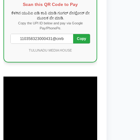
Scan this QR Code to Pay
ಕೆಳಗಿನ ಯುಪಿಐ ಐಡಿ ಕಾಪಿ ಮಾಡಿ ಗೂಗಲ್ ಪೇ/ಫೋನ್ ಪೇ
ಮೂಲಕ ಪೇ ಮಾಡಿ.
Copy the UPI ID below and pay via Google
Pay/PhonePe.
Copy
TULUNADU MEDIA HOUSE