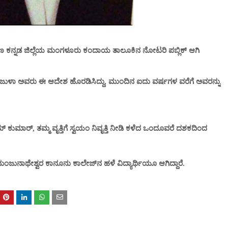
ಕನ್ನಡ ಜಿಲ್ಲೆಯ ಮಂಗಳೂರು ಕಂದಾಯ ತಾಲೂಕಿನ ನೋಟರಿ ಪಬ್ಲಿಕ್ ಆಗಿ
ುಳಾ ಅವರು ಈ ಆದೇಶ ಹೊರಡಿಸಿದ್ದು, ಮುಂದಿನ ಐದು ವರ್ಷಗಳ ವರೆಗೆ ಅವರನ್ನು
ಮಾರ್, ತಮ್ಮ ವೃತ್ತಿಗೆ ಸ್ವಯಂ ನಿವೃತ್ತಿ ನೀಡಿ ಕಳೆದ ಒಂದೂವರೆ ದಶಕದಿಂದ
ಮಂಜುನಾಥೇಶ್ವರ ಕಾನೂನು ಕಾಲೇಜ್‌ನ ಹಳೆ ವಿದ್ಯಾರ್ಥಿಯೂ ಆಗಿದ್ದಾರೆ.