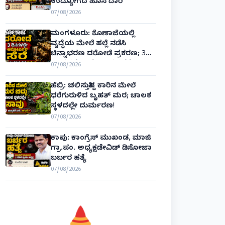
ಉದ್ಯೋಗದ ಹೊಸ ದಾರಿ
07/08/2026
ಮಂಗಳೂರು: ಕೊಣಾಜೆಯಲ್ಲಿ
ವೃದ್ಧೆಯ ಮೇಲೆ ಹಲ್ಲೆ ನಡೆಸಿ
ಚಿನ್ನಾಭರಣ ದರೋಡೆ ಪ್ರಕರಣ; 3
ದಿನಗಳಲ್ಲೇ ಆರೋಪಿಗಳ ಸೆರೆ!
07/08/2026
ಹೆಬ್ರಿ: ಚಲಿಸುತ್ತಿದ್ದ ಕಾರಿನ ಮೇಲೆ
ಧರೆಗುರುಳಿದ ಬೃಹತ್ ಮರ; ಚಾಲಕ
ಸ್ಥಳದಲ್ಲೇ ದುರ್ಮರಣ!
07/08/2026
ಕಾಪು: ಕಾಂಗ್ರೆಸ್ ಮುಖಂಡ, ಮಾಜಿ
ಗ್ರಾ.ಪಂ. ಅಧ್ಯಕ್ಷಡೇವಿಡ್ ಡಿಸೋಜಾ
ಬರ್ಬರ ಹತ್ಯೆ
07/08/2026