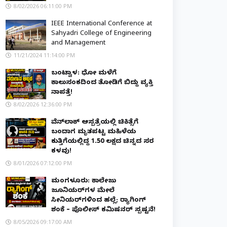
8/02/2026 06:11:00 PM
IEEE International Conference at
Sahyadri College of Engineering
and Management
11/21/2024 11:14:00 PM
ಬಂಟ್ವಾಳ: ಧೋ ಮಳೆಗೆ
ಕಾಲುಸಂಕದಿಂದ ತೋಡಿಗೆ ಬಿದ್ದು ವ್ಯಕ್ತಿ
ನಾಪತ್ತೆ!
8/02/2026 12:36:00 PM
ವೆನ್‌ಲಾಕ್ ಆಸ್ಪತ್ರೆಯಲ್ಲಿ ಚಿಕಿತ್ಸೆಗೆ
ಬಂದಾಗ ಮೃತಪಟ್ಟ ಮಹಿಳೆಯ
ಕುತ್ತಿಗೆಯಲ್ಲಿದ್ದ ₹1.50 ಲಕ್ಷದ ಚಿನ್ನದ ಸರ
ಕಳವು!
8/01/2026 07:12:00 PM
ಮಂಗಳೂರು: ಕಾಲೇಜು
ಜೂನಿಯರ್‌ಗಳ ಮೇಲೆ
ಸೀನಿಯರ್‌ಗಳಿಂದ ಹಲ್ಲೆ; ರ‌್ಯಾಗಿಂಗ್
ಶಂಕೆ – ಪೊಲೀಸ್ ಕಮಿಷನರ್ ಸ್ಪಷ್ಟನೆ!
8/05/2026 09:17:00 AM