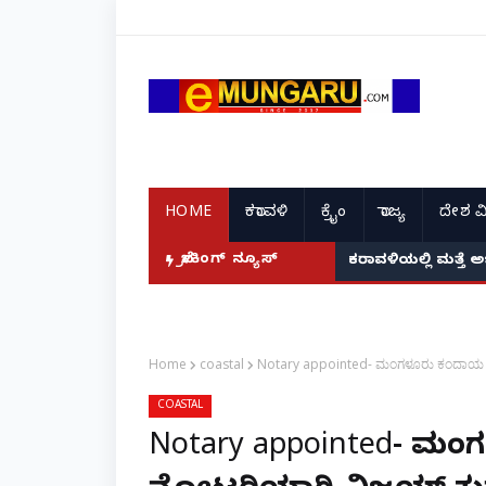
HOME
ಕರಾವಳಿ
ಕ್ರೈಂ
ರಾಜ್ಯ
ದೇಶ ವ
ಬ್ರೇಕಿಂಗ್ ನ್ಯೂಸ್
ಕರಾವಳಿಯಲ್ಲಿ ಮತ್ತೆ 
Home
coastal
Notary appointed- ಮಂಗಳೂರು ಕಂದಾಯ
COASTAL
Notary appointed- ಮಂ