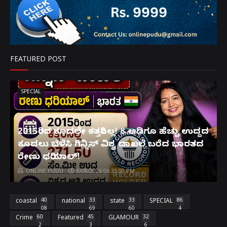
FEATURED POST
SPECIAL
2015ರಿಂದ ಕೂದಲೇ ಕತ್ತರಿಸಿಲ್ಲ! 8 ಅಡಿಗೂ ಹೆಚ್ಚು ಉದ್ದದ
ಕೂದಲು ಬೆಳೆಸಿ ಗಿನ್ನಿಸ್ ವಿಶ್ವ ದಾಖಲೆ ಬರೆದ ಭಾರತದ
ರೇಣು ಧರಿಯಾಲ್!
ONLINE PUDU
8/08/2026 06:35:00 PM
coastal
40
national
33
state
33
SPECIAL
86
08
69
60
4
Crime
60
Featured
45
GLAMOUR
32
2
3
6