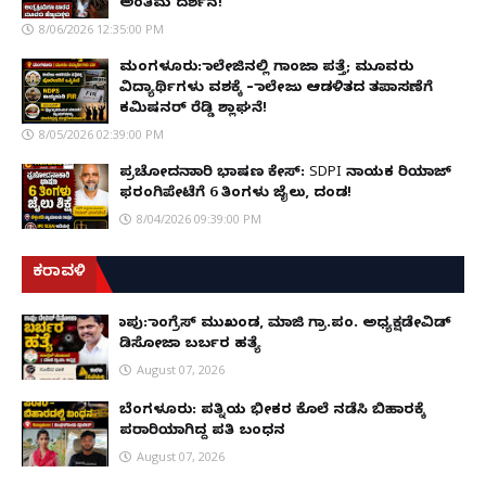
ಅಂತಿಮ ದರ್ಶನ!
8/06/2026 12:35:00 PM
ಮಂಗಳೂರು: ಕಾಲೇಜಿನಲ್ಲಿ ಗಾಂಜಾ ಪತ್ತೆ; ಮೂವರು
ವಿದ್ಯಾರ್ಥಿಗಳು ವಶಕ್ಕೆ – ಕಾಲೇಜು ಆಡಳಿತದ ತಪಾಸಣೆಗೆ
ಕಮಿಷನರ್ ರೆಡ್ಡಿ ಶ್ಲಾಘನೆ!
8/05/2026 02:39:00 PM
ಪ್ರಚೋದನಾಕಾರಿ ಭಾಷಣ ಕೇಸ್: SDPI ನಾಯಕ ರಿಯಾಜ್
ಫರಂಗಿಪೇಟೆಗೆ 6 ತಿಂಗಳು ಜೈಲು, ದಂಡ!
8/04/2026 09:39:00 PM
ಕರಾವಳಿ
ಕಾಪು: ಕಾಂಗ್ರೆಸ್ ಮುಖಂಡ, ಮಾಜಿ ಗ್ರಾ.ಪಂ. ಅಧ್ಯಕ್ಷಡೇವಿಡ್
ಡಿಸೋಜಾ ಬರ್ಬರ ಹತ್ಯೆ
August 07, 2026
ಬೆಂಗಳೂರು: ಪತ್ನಿಯ ಭೀಕರ ಕೊಲೆ ನಡೆಸಿ ಬಿಹಾರಕ್ಕೆ
ಪರಾರಿಯಾಗಿದ್ದ ಪತಿ ಬಂಧನ
August 07, 2026