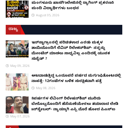
ಮಂಗಳೂರು ಖಾಸಗಿ ಕಾಲೇಜಿನಲ್ಲಿ ರ‌್ಯಾಗಿಂಗ್ ಪ್ರಕರಣ5
ಮಂದಿ ವಿದ್ಯಾರ್ಥಿಗಳು ಬಂಧನ
August 05, 2026
ರಾಜ್ಯ
ಇನ್​ಸ್ಟಾಗ್ರಾಂನಲ್ಲಿ ಪರಿಚಿತಳಾದ ಎರಡು ಮಕ್ಕಳ
ತಾಯಿಯೊಂದಿಗೆ ಲಿವಿನ್ ರಿಲೇಶನ್​ಶಿಪ್- ನನ್ನನ್ನು
ಮೇಂಟೆನ್ ಮಾಡಲು ಸಾಧ್ಯವಿಲ್ಲ ಎಂದಿದಕ್ಕೆ ಯುವಕ
ಸುಸೈಡ್ ?
May 09, 2026
ಆಟವಾಡುತ್ತಿದ್ದ ಒಂದೂವರೆ ವರ್ಷದ ಮಗು ಕಾಫಿತೋಟದಲ್ಲಿ
ನಾಪತ್ತೆ- 12ಗಂಟೆಗಳ ಬಳಿಕ ಸುರಕ್ಷಿತವಾಗಿ ಪತ್ತೆ
May 08, 2026
8ವರ್ಷಗಳ ಲಿವಿಂಗ್‌ ರಿಲೇಷನ್‌ಶಿಪ್ ಮುರಿದು
ಬೇರೊಬ್ಬನೊಂದಿಗೆ ಹೆಸೆಮಣೆಯೇರಲು ತಯಾರಾದ ಲೇಡಿ
ಕಾನ್‌ಸ್ಟೇಬಲ್- ನ್ಯಾಯಕ್ಕಾಗಿ ಎಸ್ಪಿ ಮೊರೆ ಹೋದ ಪಿಎಸ್ಐ
May 07, 2026