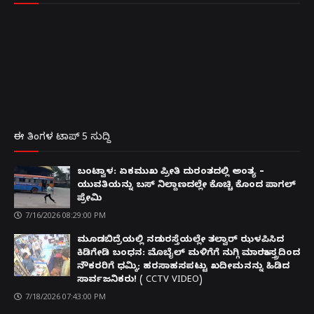
ಈ ತಿಂಗಳ ಟಾಪ್ 5 ಸುದ್ದಿ
ಬಂಟ್ವಾಳ: ಏಕಮುಖ ಪ್ರೀತಿ ದುರಂತದಲ್ಲಿ ಅಂತ್ಯ –
ಯುವತಿಯನ್ನು ಬಸ್ ನಿಲ್ದಾಣದಲ್ಲೇ ಕೊಚ್ಚಿ ಕೊಂದ ಪಾಗಲ್
ಪ್ರೇಮಿ
7/16/2026 08:29:00 PM
ಮೂಡಬಿದ್ರೆಯಲ್ಲಿ ನಡುರಸ್ತೆಯಲ್ಲೇ ತಲ್ವಾರ್ ಝಳಪಿಸಿದ
ಕಿಡಿಗೇಡಿ ಬಂಧನ: ಮೊಬೈಲ್ ಮಳಿಗೆಗೆ ನುಗ್ಗಿ ಮಾರಕಾಸ್ತ್ರದಿಂದ
ನೌಕರರಿಗೆ ಧಮ್ಕಿ; ಹರಸಾಹಸಪಟ್ಟು ಖದೀಮನನ್ನು ಹಿಡಿದ
ಸಾರ್ವಜನಿಕರು! ( CCTV VIDEO)
7/18/2026 07:43:00 PM