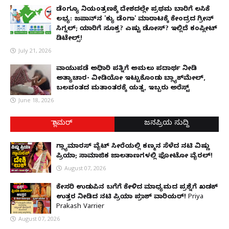
ಡೆಂಗ್ಯೂ ನಿಯಂತ್ರಣಕ್ಕೆ ದೇಶದಲ್ಲೇ ಪ್ರಥಮ ಬಾರಿಗೆ ಲಸಿಕೆ
ಲಭ್ಯ: ಜಪಾನ್‌ನ 'ಕ್ಯು ಡೆಂಗಾ' ಮಾರಾಟಕ್ಕೆ ಕೇಂದ್ರದ ಗ್ರೀನ್
ಸಿಗ್ನಲ್; ಯಾರಿಗೆ ಸೂಕ್ತ? ಎಷ್ಟು ಡೋಸ್? ಇಲ್ಲಿದೆ ಕಂಪ್ಲೀಟ್
ಡಿಟೇಲ್ಸ್!
July 21, 2026
ವಾಯುಪಡೆ ಅಧಿಕಾರಿ ಪತ್ನಿಗೆ ಅಮಲು ಪದಾರ್ಥ ನೀಡಿ
ಅತ್ಯಾಚಾರ- ವೀಡಿಯೋ ಇಟ್ಟುಕೊಂಡು ಬ್ಲ್ಯಾಕ್‌ಮೇಲ್,
ಬಲವಂತದ ಮತಾಂತರಕ್ಕೆ ಯತ್ನ, ಇಬ್ಬರು ಅರೆಸ್ಟ್
June 18, 2026
ಗ್ಲಾಮರ್
ಜನಪ್ರಿಯ ಸುದ್ದಿ
ಗ್ಲ್ಯಾಮಾರಸ್ ವೈಟ್‌ ಸೀರೆಯಲ್ಲಿ ಕಣ್ಮನ ಸೆಳೆದ ನಟಿ ವಿಷ್ಣು
ಪ್ರಿಯಾ; ಸಾಮಾಜಿಕ ಜಾಲತಾಣಗಳಲ್ಲಿ ಫೋಟೋ ವೈರಲ್!
August 07, 2026
ಕೇಸರಿ ಉಡುಪಿನ ಬಗೆಗೆ ಕೇಳಿದ ಮಾಧ್ಯಮದ ಪ್ರಶ್ನೆಗೆ ಖಡಕ್
ಉತ್ತರ ನೀಡಿದ ನಟಿ ಪ್ರಿಯಾ ಪ್ರಕಾಶ್ ವಾರಿಯರ್! Priya
Prakash Varrier
August 07, 2026