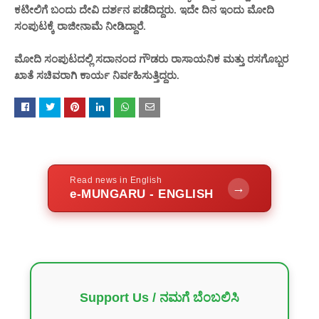
ಕಟೀಲಿಗೆ ಬಂದು ದೇವಿ ದರ್ಶನ ಪಡೆದಿದ್ದರು. ಇದೇ ದಿನ ಇಂದು ಮೋದಿ
ಸಂಪುಟಕ್ಕೆ ರಾಜೀನಾಮೆ ನೀಡಿದ್ದಾರೆ.
ಮೋದಿ ಸಂಪುಟದಲ್ಲಿ ಸದಾನಂದ ಗೌಡರು ರಾಸಾಯನಿಕ ಮತ್ತು ರಸಗೊಬ್ಬರ
ಖಾತೆ ಸಚಿವರಾಗಿ ಕಾರ್ಯ ನಿರ್ವಹಿಸುತ್ತಿದ್ದರು.
Read news in English
→
e-MUNGARU - ENGLISH
Support Us / ನಮಗೆ ಬೆಂಬಲಿಸಿ