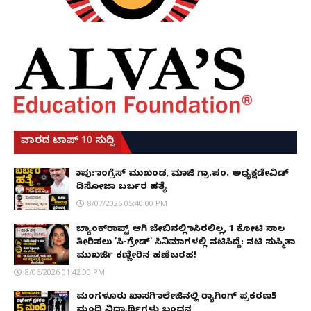
ವಾರದ ಟಾಪ್ 10 ಸುದ್ದಿ
ಕಾಪು: ಕಾಂಗ್ರೆಸ್ ಮುಖಂಡ, ಮಾಜಿ ಗ್ರಾ.ಪಂ. ಅಧ್ಯಕ್ಷಡೇವಿಡ್
ಡಿಸೋಜಾ ಬರ್ಬರ ಹತ್ಯೆ
8/07/2026 05:40:00 PM
ಬ್ಯಾಂಕ್‌ರಾಪ್ಟ್‌ ಆಗಿ ಜೇಬಿನಲ್ಲಿ ಕಾಸಿರಲಿಲ್ಲ, ₹1 ಕೋಟಿ ಸಾಲ
ತೀರಿಸಲು 'ಸಿ-ಗ್ರೇಡ್' ಸಿನಿಮಾಗಳಲ್ಲಿ ನಟಿಸಿದ್ದೆ: ನಟಿ ಸುಸ್ಮಿತಾ
ಮುಖರ್ಜಿ ಕಣ್ಣೀರಿನ ಹಣೆಬರಹ!
8/06/2026 01:42:00 PM
ಮಂಗಳೂರು ಖಾಸಗಿ ಕಾಲೇಜಿನಲ್ಲಿ ರ‌್ಯಾಗಿಂಗ್ ಪ್ರಕರಣ5
ಮಂದಿ ವಿದ್ಯಾರ್ಥಿಗಳು ಬಂಧನ