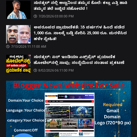
ಸುರತ್ಕಲ್ ನಲ್ಲಿ ಅಣ್ಣನಿಂದ ತಮ್ಮನ ಕೊಲೆ: ಕಲ್ಲು ಎತ್ತಿ ಹಾಕಿ
ತಮ್ಮನ ತಲೆ ಜಜ್ಜಿದ ಸಹೋದರ !
7/20/2026 03:00:00 PM
ಅಪರೂಪದ ಪ್ರಾಮಾಣಿಕತೆ: 35 ವರ್ಷಗಳ ಹಿಂದೆ ಪಡೆದ
1,000 ರೂ. ಸಾಲಕ್ಕೆ ಬಡ್ಡಿ ಸೇರಿಸಿ 25,000 ರೂ. ಮರಳಿಸಿದ
ಹಳೇ ಸ್ನೇಹಿತ!
7/13/2026 11:11:00 AM
ಸುರತ್ಕಲ್: ಏರ್ ಇಂಡಿಯಾ ಎಕ್ಸ್‌ಪ್ರೆಸ್ ಪ್ರಯಾಣಿಕ
ಹೋಟೆಲ್‌ನಲ್ಲಿ ಸಾವು; ಸಂಸ್ಥೆಯಿಂದ ಸಂತಾಪ ಪ್ರಕಟಣೆ
8/02/2026 06:11:00 PM