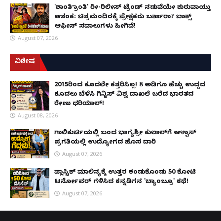
'ಶಾಂತಿ ಕ್ರಾಂತಿ' ರೀ-ರಿಲೀಸ್ ಟ್ರೆಂಡ್ ನಡುವೆಯೇ ಶುರುವಾಯ್ತು
ಆತಂಕ: ಚಿತ್ರಮಂದಿರಕ್ಕೆ ಪ್ರೇಕ್ಷಕರು ಬರ್ತಾರಾ? ಬಾಕ್ಸ್
ಆಫೀಸ್ ಸವಾಲುಗಳು ಹೀಗಿವೆ!
August 07, 2026
ವಿಶೇಷ
2015ರಿಂದ ಕೂದಲೇ ಕತ್ತರಿಸಿಲ್ಲ! 8 ಅಡಿಗೂ ಹೆಚ್ಚು ಉದ್ದದ
ಕೂದಲು ಬೆಳೆಸಿ ಗಿನ್ನಿಸ್ ವಿಶ್ವ ದಾಖಲೆ ಬರೆದ ಭಾರತದ
ರೇಣು ಧರಿಯಾಲ್!
August 08, 2026
ಗಾಲಿಕುರ್ಚಿಯಲ್ಲಿ ಬಂದ ಭಾಗ್ಯಶ್ರೀ ಕುಲಾಲ್‌ಗೆ ಆಳ್ವಾಸ್
ಪ್ರಗತಿಯಲ್ಲಿ ಉದ್ಯೋಗದ ಹೊಸ ದಾರಿ
August 07, 2026
ಪ್ಲಾಸ್ಟಿಕ್ ಮಾಲಿನ್ಯಕ್ಕೆ ಉತ್ತರ ಕಂಡುಕೊಂಡು ₹50 ಕೋಟಿ
ಟರ್ನೋವರ್ ಗಳಿಸಿದ ಕನ್ನಡಿಗನ 'ಬ್ಯಾಂಬ್ರೂ' ಕಥೆ!
August 07, 2026