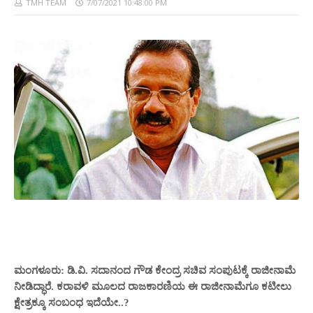
TMH TEAM
7/07/2021 10:48:00 PM
ಮಂಗಳೂರು: ಡಿ.ವಿ. ಸದಾನಂದ ಗೌಡ ಕೇಂದ್ರ ಸಚಿವ ಸಂಪುಟಕ್ಕೆ ರಾಜೀನಾಮೆ
ನೀಡಿದ್ಧಾರೆ. ಕರಾವಳಿ ಮೂಲದ ರಾಜಕಾರಣಿಯ ಈ ರಾಜೀನಾಮೆಗೂ ಕಟೀಲು
ಕ್ಷೇತ್ರಕ್ಕೂ ಸಂಬಂಧ ಇದೆಯೇ..?