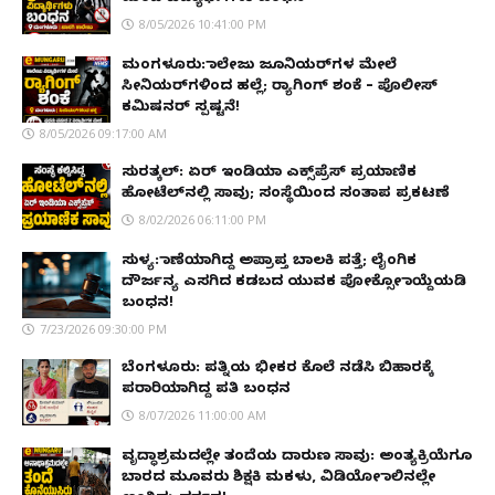
8/05/2026 10:41:00 PM
ಮಂಗಳೂರು: ಕಾಲೇಜು ಜೂನಿಯರ್‌ಗಳ ಮೇಲೆ
ಸೀನಿಯರ್‌ಗಳಿಂದ ಹಲ್ಲೆ; ರ‌್ಯಾಗಿಂಗ್ ಶಂಕೆ – ಪೊಲೀಸ್
ಕಮಿಷನರ್ ಸ್ಪಷ್ಟನೆ!
8/05/2026 09:17:00 AM
ಸುರತ್ಕಲ್: ಏರ್ ಇಂಡಿಯಾ ಎಕ್ಸ್‌ಪ್ರೆಸ್ ಪ್ರಯಾಣಿಕ
ಹೋಟೆಲ್‌ನಲ್ಲಿ ಸಾವು; ಸಂಸ್ಥೆಯಿಂದ ಸಂತಾಪ ಪ್ರಕಟಣೆ
8/02/2026 06:11:00 PM
ಸುಳ್ಯ: ಕಾಣೆಯಾಗಿದ್ದ ಅಪ್ರಾಪ್ತ ಬಾಲಕಿ ಪತ್ತೆ; ಲೈಂಗಿಕ
ದೌರ್ಜನ್ಯ ಎಸಗಿದ ಕಡಬದ ಯುವಕ ಪೋಕ್ಸೋ ಕಾಯ್ದೆಯಡಿ
ಬಂಧನ!
7/23/2026 09:30:00 PM
ಬೆಂಗಳೂರು: ಪತ್ನಿಯ ಭೀಕರ ಕೊಲೆ ನಡೆಸಿ ಬಿಹಾರಕ್ಕೆ
ಪರಾರಿಯಾಗಿದ್ದ ಪತಿ ಬಂಧನ
8/07/2026 11:00:00 AM
ವೃದ್ಧಾಶ್ರಮದಲ್ಲೇ ತಂದೆಯ ದಾರುಣ ಸಾವು: ಅಂತ್ಯಕ್ರಿಯೆಗೂ
ಬಾರದ ಮೂವರು ಶಿಕ್ಷಕಿ ಮಕಳು, ವಿಡಿಯೋ ಕಾಲಿನಲ್ಲೇ