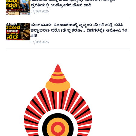
ಗಾಲಿಕುರ್ಚಿಯಲ್ಲಿ ಬಂದ ಭಾಗ್ಯಶ್ರೀ ಕುಲಾಲ್‌ಗೆ ಆಳ್ವಾಸ್
ಪ್ರಗತಿಯಲ್ಲಿ ಉದ್ಯೋಗದ ಹೊಸ ದಾರಿ
07/08/2026
ಮಂಗಳೂರು: ಕೊಣಾಜೆಯಲ್ಲಿ ವೃದ್ಧೆಯ ಮೇಲೆ ಹಲ್ಲೆ ನಡೆಸಿ
ಚಿನ್ನಾಭರಣ ದರೋಡೆ ಪ್ರಕರಣ; 3 ದಿನಗಳಲ್ಲೇ ಆರೋಪಿಗಳ
ಸೆರೆ!
07/08/2026