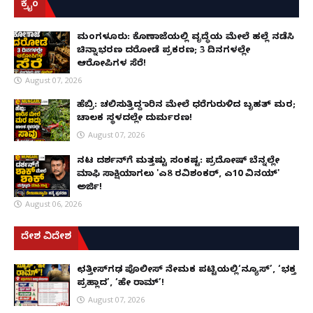
ಕ್ರೈಂ
ಮಂಗಳೂರು: ಕೊಣಾಜೆಯಲ್ಲಿ ವೃದ್ಧೆಯ ಮೇಲೆ ಹಲ್ಲೆ ನಡೆಸಿ
ಚಿನ್ನಾಭರಣ ದರೋಡೆ ಪ್ರಕರಣ; 3 ದಿನಗಳಲ್ಲೇ
ಆರೋಪಿಗಳ ಸೆರೆ!
August 07, 2026
ಹೆಬ್ರಿ: ಚಲಿಸುತ್ತಿದ್ದ ಕಾರಿನ ಮೇಲೆ ಧರೆಗುರುಳಿದ ಬೃಹತ್ ಮರ;
ಚಾಲಕ ಸ್ಥಳದಲ್ಲೇ ದುರ್ಮರಣ!
August 07, 2026
ನಟ ದರ್ಶನ್‌ಗೆ ಮತ್ತಷ್ಟು ಸಂಕಷ್ಟ: ಪ್ರದೋಷ್ ಬೆನ್ನಲ್ಲೇ
ಮಾಫಿ ಸಾಕ್ಷಿಯಾಗಲು 'ಎ8 ರವಿಶಂಕರ್, ಎ10 ವಿನಯ್'
ಅರ್ಜಿ!
August 06, 2026
ದೇಶ ವಿದೇಶ
ಛತ್ತೀಸ್‌ಗಢ ಪೊಲೀಸ್ ನೇಮಕ ಪಟ್ಟಿಯಲ್ಲಿ‘ನ್ಯೂಸ್’, ‘ಭಕ್ತ
ಪ್ರಹ್ಲಾದ’, ‘ಹೇ ರಾಮ್’!
August 07, 2026