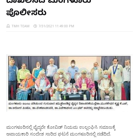
ದಾಖಲಿಸದ ಮಂಗಳೂರು
ಪೊಲೀಸರು
TMH TEAM
7/31/2021 11:49:00 PM
ಮಂಗಳೂರಿನಲ್ಲಿ ವೈದ್ಯರೇ ಕೋವಿಡ್ ನಿಯಮ ಉಲ್ಲಂಘಿಸಿ ಸಮಾಜಕ್ಕೆ
ಅಪಾಯಕಾರಿ ಸಂದೇಶ ಸಾರಿದ ಘಟನೆ ಮಂಗಳೂರಿನಲ್ಲಿ ನಡೆದಿದೆ.