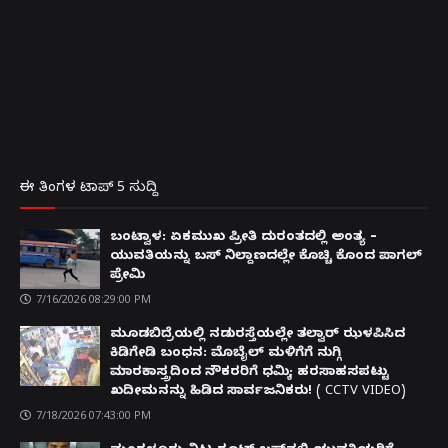
ಈ ತಿಂಗಳ ಟಾಪ್ 5 ಸುದ್ದಿ
ಬಂಟ್ವಾಳ: ಏಕಮುಖ ಪ್ರೀತಿ ದುರಂತದಲ್ಲಿ ಅಂತ್ಯ –
ಯುವತಿಯನ್ನು ಬಸ್ ನಿಲ್ದಾಣದಲ್ಲೇ ಕೊಚ್ಚಿ ಕೊಂದ ಪಾಗಲ್
ಪ್ರೇಮಿ
7/16/2026 08:29:00 PM
ಮೂಡಬಿದ್ರೆಯಲ್ಲಿ ನಡುರಸ್ತೆಯಲ್ಲೇ ತಲ್ವಾರ್ ಝಳಪಿಸಿದ
ಕಿಡಿಗೇಡಿ ಬಂಧನ: ಮೊಬೈಲ್ ಮಳಿಗೆಗೆ ನುಗ್ಗಿ
ಮಾರಕಾಸ್ತ್ರದಿಂದ ನೌಕರರಿಗೆ ಧಮ್ಕಿ; ಹರಸಾಹಸಪಟ್ಟು
ಖದೀಮನನ್ನು ಹಿಡಿದ ಸಾರ್ವಜನಿಕರು! ( CCTV VIDEO)
7/18/2026 07:43:00 PM