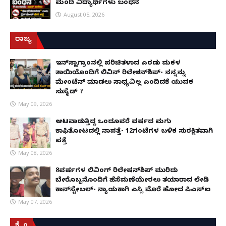
ಮಂದಿ ವಿದ್ಯಾರ್ಥಿಗಳು ಬಂಧನ
August 05, 2026
ರಾಜ್ಯ
ಇನ್​ಸ್ಟಾಗ್ರಾಂನಲ್ಲಿ ಪರಿಚಿತಳಾದ ಎರಡು ಮಕ್ಕಳ
ತಾಯಿಯೊಂದಿಗೆ ಲಿವಿನ್ ರಿಲೇಶನ್​ಶಿಪ್- ನನ್ನನ್ನು
ಮೇಂಟೆನ್ ಮಾಡಲು ಸಾಧ್ಯವಿಲ್ಲ ಎಂದಿದಕ್ಕೆ ಯುವಕ
ಸುಸೈಡ್ ?
May 09, 2026
ಆಟವಾಡುತ್ತಿದ್ದ ಒಂದೂವರೆ ವರ್ಷದ ಮಗು
ಕಾಫಿತೋಟದಲ್ಲಿ ನಾಪತ್ತೆ- 12ಗಂಟೆಗಳ ಬಳಿಕ ಸುರಕ್ಷಿತವಾಗಿ
ಪತ್ತೆ
May 08, 2026
8ವರ್ಷಗಳ ಲಿವಿಂಗ್‌ ರಿಲೇಷನ್‌ಶಿಪ್ ಮುರಿದು
ಬೇರೊಬ್ಬನೊಂದಿಗೆ ಹೆಸೆಮಣೆಯೇರಲು ತಯಾರಾದ ಲೇಡಿ
ಕಾನ್‌ಸ್ಟೇಬಲ್- ನ್ಯಾಯಕ್ಕಾಗಿ ಎಸ್ಪಿ ಮೊರೆ ಹೋದ ಪಿಎಸ್ಐ
May 07, 2026