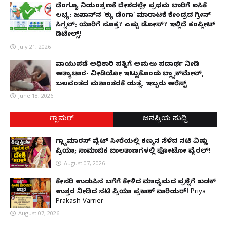
ಡೆಂಗ್ಯೂ ನಿಯಂತ್ರಣಕ್ಕೆ ದೇಶದಲ್ಲೇ ಪ್ರಥಮ ಬಾರಿಗೆ ಲಸಿಕೆ
ಲಭ್ಯ: ಜಪಾನ್‌ನ 'ಕ್ಯು ಡೆಂಗಾ' ಮಾರಾಟಕ್ಕೆ ಕೇಂದ್ರದ ಗ್ರೀನ್
ಸಿಗ್ನಲ್; ಯಾರಿಗೆ ಸೂಕ್ತ? ಎಷ್ಟು ಡೋಸ್? ಇಲ್ಲಿದೆ ಕಂಪ್ಲೀಟ್
ಡಿಟೇಲ್ಸ್!
July 21, 2026
ವಾಯುಪಡೆ ಅಧಿಕಾರಿ ಪತ್ನಿಗೆ ಅಮಲು ಪದಾರ್ಥ ನೀಡಿ
ಅತ್ಯಾಚಾರ- ವೀಡಿಯೋ ಇಟ್ಟುಕೊಂಡು ಬ್ಲ್ಯಾಕ್‌ಮೇಲ್,
ಬಲವಂತದ ಮತಾಂತರಕ್ಕೆ ಯತ್ನ, ಇಬ್ಬರು ಅರೆಸ್ಟ್
June 18, 2026
ಗ್ಲಾಮರ್
ಜನಪ್ರಿಯ ಸುದ್ದಿ
ಗ್ಲ್ಯಾಮಾರಸ್ ವೈಟ್‌ ಸೀರೆಯಲ್ಲಿ ಕಣ್ಮನ ಸೆಳೆದ ನಟಿ ವಿಷ್ಣು
ಪ್ರಿಯಾ; ಸಾಮಾಜಿಕ ಜಾಲತಾಣಗಳಲ್ಲಿ ಫೋಟೋ ವೈರಲ್!
August 07, 2026
ಕೇಸರಿ ಉಡುಪಿನ ಬಗೆಗೆ ಕೇಳಿದ ಮಾಧ್ಯಮದ ಪ್ರಶ್ನೆಗೆ ಖಡಕ್
ಉತ್ತರ ನೀಡಿದ ನಟಿ ಪ್ರಿಯಾ ಪ್ರಕಾಶ್ ವಾರಿಯರ್! Priya
Prakash Varrier
August 07, 2026