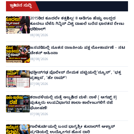
ಇತ್ತೀಚಿನ ಸುದ್ದಿ
2015ರಿಂದ ಕೂದಲೇ ಕತ್ತರಿಸಿಲ್ಲ! 8 ಅಡಿಗೂ ಹೆಚ್ಚು ಉದ್ದದ
ಕೂದಲು ಬೆಳೆಸಿ ಗಿನ್ನಿಸ್ ವಿಶ್ವ ದಾಖಲೆ ಬರೆದ ಭಾರತದ ರೇಣು
ಧರಿಯಾಲ್!
08/08/2026
ಜನವರಿಯಲ್ಲಿ ನೂತನ ರಾಜಕೀಯ ಪಕ್ಷ ಲೋಕಾರ್ಪಣೆ – ನಟ
ಚೇತನ್ ಅಹಿಂಸಾ
08/08/2026
ಛತ್ತೀಸ್‌ಗಢ ಪೊಲೀಸ್ ನೇಮಕ ಪಟ್ಟಿಯಲ್ಲಿ‘ನ್ಯೂಸ್’, ‘ಭಕ್ತ
ಪ್ರಹ್ಲಾದ’, ‘ಹೇ ರಾಮ್’!
07/08/2026
ಕರಾವಳಿಯಲ್ಲಿ ಮತ್ತೆ ಅಬ್ಬರಿಸಿದ ಮಳೆ: ನಾಳೆ ( ಆಗಷ್ಟ್ 8)
ಪುತ್ತೂರು ಉಪವಿಭಾಗದ ಶಾಲಾ-ಕಾಲೇಜುಗಳಿಗೆ ರಜೆ
ಘೋಷಣೆ!
07/08/2026
ಗಾಲಿಕುರ್ಚಿಯಲ್ಲಿ ಬಂದ ಭಾಗ್ಯಶ್ರೀ ಕುಲಾಲ್‌ಗೆ ಆಳ್ವಾಸ್
ಪ್ರಗತಿಯಲ್ಲಿ ಉದ್ಯೋಗದ ಹೊಸ ದಾರಿ