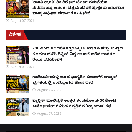
'ಶಾಂತಿ ಕ್ರಾಂತಿ' ರೀ-ರಿಲೀಸ್ ಟ್ರೆಂಡ್ ನಡುವೆಯೇ
ಶುರುವಾಯ್ತು ಆತಂಕ: ಚಿತ್ರಮಂದಿರಕ್ಕೆ ಪ್ರೇಕ್ಷಕರು ಬರ್ತಾರಾ?
ಬಾಕ್ಸ್ ಆಫೀಸ್ ಸವಾಲುಗಳು ಹೀಗಿವೆ!
August 07, 2026
ವಿಶೇಷ
2015ರಿಂದ ಕೂದಲೇ ಕತ್ತರಿಸಿಲ್ಲ! 8 ಅಡಿಗೂ ಹೆಚ್ಚು ಉದ್ದದ
ಕೂದಲು ಬೆಳೆಸಿ ಗಿನ್ನಿಸ್ ವಿಶ್ವ ದಾಖಲೆ ಬರೆದ ಭಾರತದ
ರೇಣು ಧರಿಯಾಲ್!
August 08, 2026
ಗಾಲಿಕುರ್ಚಿಯಲ್ಲಿ ಬಂದ ಭಾಗ್ಯಶ್ರೀ ಕುಲಾಲ್‌ಗೆ ಆಳ್ವಾಸ್
ಪ್ರಗತಿಯಲ್ಲಿ ಉದ್ಯೋಗದ ಹೊಸ ದಾರಿ
August 07, 2026
ಪ್ಲಾಸ್ಟಿಕ್ ಮಾಲಿನ್ಯಕ್ಕೆ ಉತ್ತರ ಕಂಡುಕೊಂಡು ₹50 ಕೋಟಿ
ಟರ್ನೋವರ್ ಗಳಿಸಿದ ಕನ್ನಡಿಗನ 'ಬ್ಯಾಂಬ್ರೂ' ಕಥೆ!
August 07, 2026