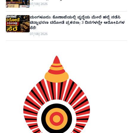
07/08/2026
ಮಂಗಳೂರು: ಕೊಣಾಜೆಯಲ್ಲಿ ವೃದ್ಧೆಯ ಮೇಲೆ ಹಲ್ಲೆ ನಡೆಸಿ
ಚಿನ್ನಾಭರಣ ದರೋಡೆ ಪ್ರಕರಣ; 3 ದಿನಗಳಲ್ಲೇ ಆರೋಪಿಗಳ
ಸೆರೆ!
07/08/2026