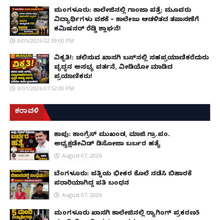
ಮಂಗಳೂರು: ಕಾಲೇಜಿನಲ್ಲಿ ಗಾಂಜಾ ಪತ್ತೆ; ಮೂವರು
ವಿದ್ಯಾರ್ಥಿಗಳು ವಶಕ್ಕೆ – ಕಾಲೇಜು ಆಡಳಿತದ ತಪಾಸಣೆಗೆ
ಕಮಿಷನರ್ ರೆಡ್ಡಿ ಶ್ಲಾಘನೆ!
8/05/2026 02:39:00 PM
ವಿಕೃತಿ!: ಚಲಿಸುವ ಖಾಸಗಿ ಬಸ್‌ನಲ್ಲಿ ಸಹಪ್ರಯಾಣಿಕರೆದುರು
ವೃದ್ಧನ ಅಸಭ್ಯ ವರ್ತನೆ, ವೀಡಿಯೋ ಮಾಡಿದ
ಪ್ರಯಾಣಿಕರು!
8/01/2026 07:52:00 PM
ಕರಾವಳಿ
ಕಾಪು: ಕಾಂಗ್ರೆಸ್ ಮುಖಂಡ, ಮಾಜಿ ಗ್ರಾ.ಪಂ.
ಅಧ್ಯಕ್ಷಡೇವಿಡ್ ಡಿಸೋಜಾ ಬರ್ಬರ ಹತ್ಯೆ
August 07, 2026
ಬೆಂಗಳೂರು: ಪತ್ನಿಯ ಭೀಕರ ಕೊಲೆ ನಡೆಸಿ ಬಿಹಾರಕ್ಕೆ
ಪರಾರಿಯಾಗಿದ್ದ ಪತಿ ಬಂಧನ
August 07, 2026
ಮಂಗಳೂರು ಖಾಸಗಿ ಕಾಲೇಜಿನಲ್ಲಿ ರ‌್ಯಾಗಿಂಗ್ ಪ್ರಕರಣ5