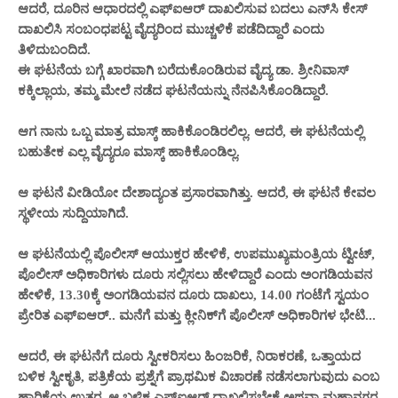
ಆದರೆ, ದೂರಿನ ಆಧಾರದಲ್ಲಿ ಎಫ್‌ಐಆರ್ ದಾಖಲಿಸುವ ಬದಲು ಎನ್‌ಸಿ ಕೇಸ್
ದಾಖಲಿಸಿ ಸಂಬಂಧಪಟ್ಟ ವೈದ್ಯರಿಂದ ಮುಚ್ಚಳಿಕೆ ಪಡೆದಿದ್ದಾರೆ ಎಂದು
ತಿಳಿದುಬಂದಿದೆ.
ಈ ಘಟನೆಯ ಬಗ್ಗೆ ಖಾರವಾಗಿ ಬರೆದುಕೊಂಡಿರುವ ವೈದ್ಯ ಡಾ. ಶ್ರೀನಿವಾಸ್
ಕಕ್ಕಿಲ್ಲಾಯ, ತಮ್ಮ ಮೇಲೆ ನಡೆದ ಘಟನೆಯನ್ನು ನೆನಪಿಸಿಕೊಂಡಿದ್ದಾರೆ.
ಆಗ ನಾನು ಒಬ್ಬ ಮಾತ್ರ ಮಾಸ್ಕ್ ಹಾಕಿಕೊಂಡಿರಲಿಲ್ಲ. ಆದರೆ, ಈ ಘಟನೆಯಲ್ಲಿ
ಬಹುತೇಕ ಎಲ್ಲ ವೈದ್ಯರೂ ಮಾಸ್ಕ್ ಹಾಕಿಕೊಂಡಿಲ್ಲ.
ಆ ಘಟನೆ ವೀಡಿಯೋ ದೇಶಾದ್ಯಂತ ಪ್ರಸಾರವಾಗಿತ್ತು. ಆದರೆ, ಈ ಘಟನೆ ಕೇವಲ
ಸ್ಥಳೀಯ ಸುದ್ದಿಯಾಗಿದೆ.
ಆ ಘಟನೆಯಲ್ಲಿ ಪೊಲೀಸ್ ಆಯುಕ್ತರ ಹೇಳಿಕೆ, ಉಪಮುಖ್ಯಮಂತ್ರಿಯ ಟ್ವೀಟ್,
ಪೊಲೀಸ್ ಅಧಿಕಾರಿಗಳು ದೂರು ಸಲ್ಲಿಸಲು ಹೇಳಿದ್ದಾರೆ ಎಂದು ಅಂಗಡಿಯವನ
ಹೇಳಿಕೆ, 13.30ಕ್ಕೆ ಅಂಗಡಿಯವನ ದೂರು ದಾಖಲು, 14.00 ಗಂಟೆಗೆ ಸ್ವಯಂ
ಪ್ರೇರಿತ ಎಫ್‌ಐಆರ್.. ಮನೆಗೆ ಮತ್ತು ಕ್ಲೀನಿಕ್‌ಗೆ ಪೊಲೀಸ್ ಅಧಿಕಾರಿಗಳ ಭೇಟಿ...
ಆದರೆ, ಈ ಘಟನೆಗೆ ದೂರು ಸ್ವೀಕರಿಸಲು ಹಿಂಜರಿಕೆ, ನಿರಾಕರಣೆ, ಒತ್ತಾಯದ
ಬಳಿಕ ಸ್ವೀಕೃತಿ, ಪತ್ರಿಕೆಯ ಪ್ರಶ್ನೆಗೆ ಪ್ರಾಥಮಿಕ ವಿಚಾರಣೆ ನಡೆಸಲಾಗುವುದು ಎಂಬ
ಹಾರಿಕೆಯ ಉತ್ತರ. ಆ ಬಳಿಕ ಎಫ್‌ಐಆರ್ ದಾಖಲಿಸಬೇಕೆ ಅಥವಾ ಮಹಾನಗರ