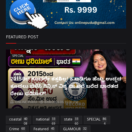
FEATURED POST
SPECIAL
2015ರಿಂದ ಕೂದಲೇ ಕತ್ತರಿಸಿಲ್ಲ! 8 ಅಡಿಗೂ ಹೆಚ್ಚು ಉದ್ದದ
ಕೂದಲು ಬೆಳೆಸಿ ಗಿನ್ನಿಸ್ ವಿಶ್ವ ದಾಖಲೆ ಬರೆದ ಭಾರತದ
ರೇಣು ಧರಿಯಾಲ್!
ONLINE PUDU
8/08/2026 06:35:00 PM
coastal
40
national
33
state
33
SPECIAL
86
08
69
60
4
Crime
60
Featured
45
GLAMOUR
32