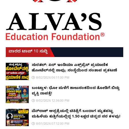
ವಾರದ ಟಾಪ್ 10 ಸುದ್ದಿ
ಸುರತ್ಕಲ್: ಏರ್ ಇಂಡಿಯಾ ಎಕ್ಸ್‌ಪ್ರೆಸ್ ಪ್ರಯಾಣಿಕ
ಹೋಟೆಲ್‌ನಲ್ಲಿ ಸಾವು; ಸಂಸ್ಥೆಯಿಂದ ಸಂತಾಪ ಪ್ರಕಟಣೆ
8/02/2026 06:11:00 PM
ಬಂಟ್ವಾಳ: ಧೋ ಮಳೆಗೆ ಕಾಲುಸಂಕದಿಂದ ತೋಡಿಗೆ ಬಿದ್ದು
ವ್ಯಕ್ತಿ ನಾಪತ್ತೆ!
8/02/2026 12:36:00 PM
ವೆನ್‌ಲಾಕ್ ಆಸ್ಪತ್ರೆಯಲ್ಲಿ ಚಿಕಿತ್ಸೆಗೆ ಬಂದಾಗ ಮೃತಪಟ್ಟ
ಮಹಿಳೆಯ ಕುತ್ತಿಗೆಯಲ್ಲಿದ್ದ ₹1.50 ಲಕ್ಷದ ಚಿನ್ನದ ಸರ ಕಳವು!
8/01/2026 07:12:00 PM