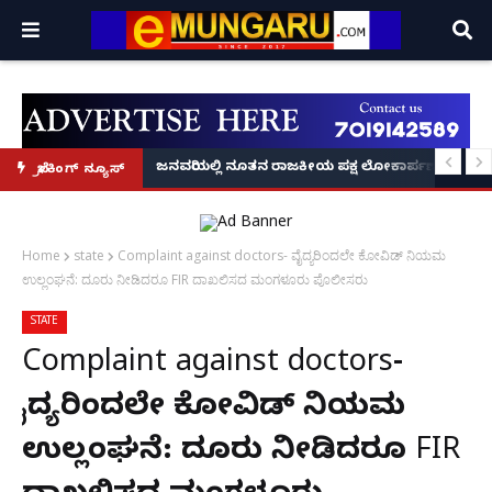
್ರೂ' ಕಥೆ!
8 ಅಡಿಗೂ ಹೆಚ್ಚು ಉದ್ದದ ಕೂದಲು ಬೆಳೆಸಿ ಗಿನ್ನಿಸ್ ವಿಶ್ವ ದಾಖಲೆ ಬರೆದ ಭಾರತದ ರೇಣು ಧರಿಯಾಲ
ಜನವರಿಯಲ್ಲಿ ನೂತನ ರಾಜಕೀಯ ಪಕ್ಷ ಲೋಕಾರ್ಪಣೆ – ನಟ 
ಬ್ರೇಕಿಂಗ್ ನ್ಯೂಸ್
Home
state
Complaint against doctors- ವೈದ್ಯರಿಂದಲೇ ಕೋವಿಡ್ ನಿಯಮ
ಉಲ್ಲಂಘನೆ: ದೂರು ನೀಡಿದರೂ FIR ದಾಖಲಿಸದ ಮಂಗಳೂರು ಪೊಲೀಸರು
STATE
Complaint against doctors-
ವೈದ್ಯರಿಂದಲೇ ಕೋವಿಡ್ ನಿಯಮ
ಉಲ್ಲಂಘನೆ: ದೂರು ನೀಡಿದರೂ FIR