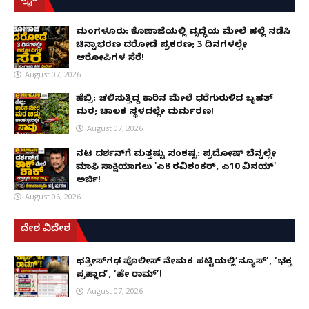
ಕ್ರೈಂ
ಮಂಗಳೂರು: ಕೊಣಾಜೆಯಲ್ಲಿ ವೃದ್ಧೆಯ ಮೇಲೆ ಹಲ್ಲೆ ನಡೆಸಿ
ಚಿನ್ನಾಭರಣ ದರೋಡೆ ಪ್ರಕರಣ; 3 ದಿನಗಳಲ್ಲೇ
ಆರೋಪಿಗಳ ಸೆರೆ!
August 07, 2026
ಹೆಬ್ರಿ: ಚಲಿಸುತ್ತಿದ್ದ ಕಾರಿನ ಮೇಲೆ ಧರೆಗುರುಳಿದ ಬೃಹತ್
ಮರ; ಚಾಲಕ ಸ್ಥಳದಲ್ಲೇ ದುರ್ಮರಣ!
August 07, 2026
ನಟ ದರ್ಶನ್‌ಗೆ ಮತ್ತಷ್ಟು ಸಂಕಷ್ಟ: ಪ್ರದೋಷ್ ಬೆನ್ನಲ್ಲೇ
ಮಾಫಿ ಸಾಕ್ಷಿಯಾಗಲು 'ಎ8 ರವಿಶಂಕರ್, ಎ10 ವಿನಯ್'
ಅರ್ಜಿ!
August 06, 2026
ದೇಶ ವಿದೇಶ
ಛತ್ತೀಸ್‌ಗಢ ಪೊಲೀಸ್ ನೇಮಕ ಪಟ್ಟಿಯಲ್ಲಿ‘ನ್ಯೂಸ್’, ‘ಭಕ್ತ
ಪ್ರಹ್ಲಾದ’, ‘ಹೇ ರಾಮ್’!
August 07, 2026