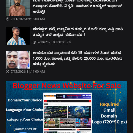
ಮಂಗಳೂರು-ವಿಟ್ಲ ರೂಟ್ ಬಸ್‌ನಲ್ಲಿ ಯುವತಿಯರಿಗೆ
ಗುಪ್ತಾಂಗ ತೋರಿಸಿ ವಿಕೃತಿ: ಕಾಮುಕ ಕಂಡಕ್ಟರ್ ಇರ್ಫಾನ್
ಅರೆಸ್ಟ್!
7/11/2026 09:15:00 AM
ಸುರತ್ಕಲ್ ನಲ್ಲಿ ಅಣ್ಣನಿಂದ ತಮ್ಮನ ಕೊಲೆ: ಕಲ್ಲು ಎತ್ತಿ ಹಾಕಿ
ತಮ್ಮನ ತಲೆ ಜಜ್ಜಿದ ಸಹೋದರ !
7/20/2026 03:00:00 PM
ಅಪರೂಪದ ಪ್ರಾಮಾಣಿಕತೆ: 35 ವರ್ಷಗಳ ಹಿಂದೆ ಪಡೆದ
1,000 ರೂ. ಸಾಲಕ್ಕೆ ಬಡ್ಡಿ ಸೇರಿಸಿ 25,000 ರೂ. ಮರಳಿಸಿದ
ಹಳೇ ಸ್ನೇಹಿತ!
7/13/2026 11:11:00 AM