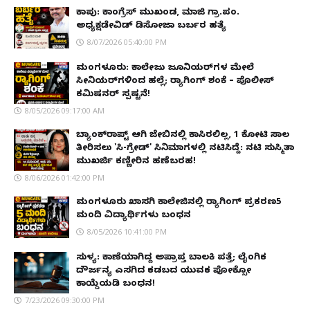
ಕಾಪು: ಕಾಂಗ್ರೆಸ್ ಮುಖಂಡ, ಮಾಜಿ ಗ್ರಾ.ಪಂ.
ಅಧ್ಯಕ್ಷಡೇವಿಡ್ ಡಿಸೋಜಾ ಬರ್ಬರ ಹತ್ಯೆ
8/07/2026 05:40:00 PM
ಮಂಗಳೂರು: ಕಾಲೇಜು ಜೂನಿಯರ್‌ಗಳ ಮೇಲೆ
ಸೀನಿಯರ್‌ಗಳಿಂದ ಹಲ್ಲೆ; ರ‌್ಯಾಗಿಂಗ್ ಶಂಕೆ – ಪೊಲೀಸ್
ಕಮಿಷನರ್ ಸ್ಪಷ್ಟನೆ!
8/05/2026 09:17:00 AM
ಬ್ಯಾಂಕ್‌ರಾಪ್ಟ್‌ ಆಗಿ ಜೇಬಿನಲ್ಲಿ ಕಾಸಿರಲಿಲ್ಲ, ₹1 ಕೋಟಿ ಸಾಲ
ತೀರಿಸಲು 'ಸಿ-ಗ್ರೇಡ್' ಸಿನಿಮಾಗಳಲ್ಲಿ ನಟಿಸಿದ್ದೆ: ನಟಿ ಸುಸ್ಮಿತಾ
ಮುಖರ್ಜಿ ಕಣ್ಣೀರಿನ ಹಣೆಬರಹ!
8/06/2026 01:42:00 PM
ಮಂಗಳೂರು ಖಾಸಗಿ ಕಾಲೇಜಿನಲ್ಲಿ ರ‌್ಯಾಗಿಂಗ್ ಪ್ರಕರಣ5
ಮಂದಿ ವಿದ್ಯಾರ್ಥಿಗಳು ಬಂಧನ
8/05/2026 10:41:00 PM
ಸುಳ್ಯ: ಕಾಣೆಯಾಗಿದ್ದ ಅಪ್ರಾಪ್ತ ಬಾಲಕಿ ಪತ್ತೆ; ಲೈಂಗಿಕ
ದೌರ್ಜನ್ಯ ಎಸಗಿದ ಕಡಬದ ಯುವಕ ಪೋಕ್ಸೋ
ಕಾಯ್ದೆಯಡಿ ಬಂಧನ!
7/23/2026 09:30:00 PM