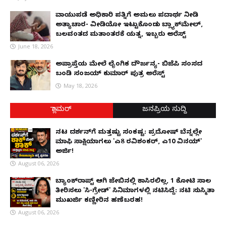
ವಾಯುಪಡೆ ಅಧಿಕಾರಿ ಪತ್ನಿಗೆ ಅಮಲು ಪದಾರ್ಥ ನೀಡಿ
ಅತ್ಯಾಚಾರ- ವೀಡಿಯೋ ಇಟ್ಟುಕೊಂಡು ಬ್ಲ್ಯಾಕ್‌ಮೇಲ್,
ಬಲವಂತದ ಮತಾಂತರಕ್ಕೆ ಯತ್ನ, ಇಬ್ಬರು ಅರೆಸ್ಟ್
June 18, 2026
ಅಪ್ರಾಪ್ತೆಯ ಮೇಲೆ ಲೈಂಗಿಕ ದೌರ್ಜನ್ಯ- ಬಿಜೆಪಿ ಸಂಸದ
ಬಂಡಿ ಸಂಜಯ್ ಕುಮಾರ್ ಪುತ್ರ ಅರೆಸ್ಟ್
May 18, 2026
ಗ್ಲಾಮರ್
ಜನಪ್ರಿಯ ಸುದ್ದಿ
ನಟ ದರ್ಶನ್‌ಗೆ ಮತ್ತಷ್ಟು ಸಂಕಷ್ಟ: ಪ್ರದೋಷ್ ಬೆನ್ನಲ್ಲೇ
ಮಾಫಿ ಸಾಕ್ಷಿಯಾಗಲು 'ಎ8 ರವಿಶಂಕರ್, ಎ10 ವಿನಯ್'
ಅರ್ಜಿ!
August 06, 2026
ಬ್ಯಾಂಕ್‌ರಾಪ್ಟ್‌ ಆಗಿ ಜೇಬಿನಲ್ಲಿ ಕಾಸಿರಲಿಲ್ಲ, ₹1 ಕೋಟಿ ಸಾಲ
ತೀರಿಸಲು 'ಸಿ-ಗ್ರೇಡ್' ಸಿನಿಮಾಗಳಲ್ಲಿ ನಟಿಸಿದ್ದೆ: ನಟಿ ಸುಸ್ಮಿತಾ
ಮುಖರ್ಜಿ ಕಣ್ಣೀರಿನ ಹಣೆಬರಹ!
August 06, 2026