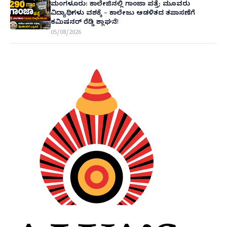
ಮಂಗಳೂರು: ಕಾಲೇಜಿನಲ್ಲಿ ಗಾಂಜಾ ಪತ್ತೆ; ಮೂವರು
ವಿದ್ಯಾರ್ಥಿಗಳು ವಶಕ್ಕೆ – ಕಾಲೇಜು ಆಡಳಿತದ ತಪಾಸಣೆಗೆ
ಕಮಿಷನರ್ ರೆಡ್ಡಿ ಶ್ಲಾಘನೆ!
05/08/2026