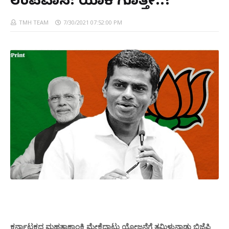
ಉಪವಾಸ: ಯಾಕೆ ಗೊತ್ತೇ..?
TMH TEAM
7/30/2021 07:52:00 PM
ಕರ್ನಾಟಕದ ಮಹತ್ವಾಕಾಂಕ್ಷಿ ಮೇಕೆದಾಟು ಯೋಜನೆಗೆ ತಮಿಳುನಾಡು ಬಿಜೆಪಿ