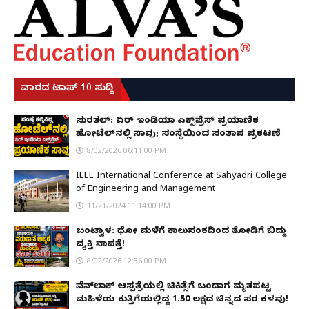
ವಾರದ ಟಾಪ್ 10 ಸುದ್ದಿ
ಸುರತ್ಕಲ್: ಏರ್ ಇಂಡಿಯಾ ಎಕ್ಸ್‌ಪ್ರೆಸ್ ಪ್ರಯಾಣಿಕ
ಹೋಟೆಲ್‌ನಲ್ಲಿ ಸಾವು; ಸಂಸ್ಥೆಯಿಂದ ಸಂತಾಪ ಪ್ರಕಟಣೆ
8/02/2026 06:11:00 PM
IEEE International Conference at Sahyadri College
of Engineering and Management
11/21/2024 11:14:00 PM
ಬಂಟ್ವಾಳ: ಧೋ ಮಳೆಗೆ ಕಾಲುಸಂಕದಿಂದ ತೋಡಿಗೆ ಬಿದ್ದು
ವ್ಯಕ್ತಿ ನಾಪತ್ತೆ!
8/02/2026 12:36:00 PM
ವೆನ್‌ಲಾಕ್ ಆಸ್ಪತ್ರೆಯಲ್ಲಿ ಚಿಕಿತ್ಸೆಗೆ ಬಂದಾಗ ಮೃತಪಟ್ಟ
ಮಹಿಳೆಯ ಕುತ್ತಿಗೆಯಲ್ಲಿದ್ದ ₹1.50 ಲಕ್ಷದ ಚಿನ್ನದ ಸರ ಕಳವು!