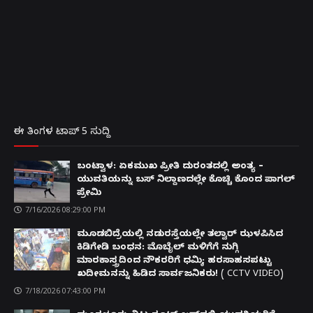
ಈ ತಿಂಗಳ ಟಾಪ್ 5 ಸುದ್ದಿ
ಬಂಟ್ವಾಳ: ಏಕಮುಖ ಪ್ರೀತಿ ದುರಂತದಲ್ಲಿ ಅಂತ್ಯ –
ಯುವತಿಯನ್ನು ಬಸ್ ನಿಲ್ದಾಣದಲ್ಲೇ ಕೊಚ್ಚಿ ಕೊಂದ ಪಾಗಲ್
ಪ್ರೇಮಿ
7/16/2026 08:29:00 PM
ಮೂಡಬಿದ್ರೆಯಲ್ಲಿ ನಡುರಸ್ತೆಯಲ್ಲೇ ತಲ್ವಾರ್ ಝಳಪಿಸಿದ
ಕಿಡಿಗೇಡಿ ಬಂಧನ: ಮೊಬೈಲ್ ಮಳಿಗೆಗೆ ನುಗ್ಗಿ
ಮಾರಕಾಸ್ತ್ರದಿಂದ ನೌಕರರಿಗೆ ಧಮ್ಕಿ; ಹರಸಾಹಸಪಟ್ಟು
ಖದೀಮನನ್ನು ಹಿಡಿದ ಸಾರ್ವಜನಿಕರು! ( CCTV VIDEO)
7/18/2026 07:43:00 PM