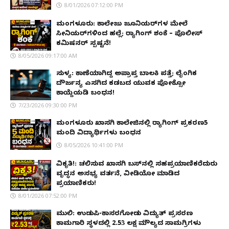
8/01/2026 07:12:00 PM
ಮಂಗಳೂರು: ಕಾಲೇಜು ಜೂನಿಯರ್‌ಗಳ ಮೇಲೆ
ಸೀನಿಯರ್‌ಗಳಿಂದ ಹಲ್ಲೆ; ರ‌್ಯಾಗಿಂಗ್ ಶಂಕೆ – ಪೊಲೀಸ್
ಕಮಿಷನರ್ ಸ್ಪಷ್ಟನೆ!
8/05/2026 09:17:00 AM
ಸುಳ್ಯ: ಕಾಣೆಯಾಗಿದ್ದ ಅಪ್ರಾಪ್ತ ಬಾಲಕಿ ಪತ್ತೆ; ಲೈಂಗಿಕ
ದೌರ್ಜನ್ಯ ಎಸಗಿದ ಕಡಬದ ಯುವಕ ಪೋಕ್ಸೋ
ಕಾಯ್ದೆಯಡಿ ಬಂಧನ!
7/23/2026 09:30:00 PM
ಮಂಗಳೂರು ಖಾಸಗಿ ಕಾಲೇಜಿನಲ್ಲಿ ರ‌್ಯಾಗಿಂಗ್ ಪ್ರಕರಣ5
ಮಂದಿ ವಿದ್ಯಾರ್ಥಿಗಳು ಬಂಧನ
8/05/2026 10:41:00 PM
ವಿಕೃತಿ!: ಚಲಿಸುವ ಖಾಸಗಿ ಬಸ್‌ನಲ್ಲಿ ಸಹಪ್ರಯಾಣಿಕರೆದುರು
ವೃದ್ಧನ ಅಸಭ್ಯ ವರ್ತನೆ, ವೀಡಿಯೋ ಮಾಡಿದ
ಪ್ರಯಾಣಿಕರು!
8/01/2026 07:52:00 PM
ಮುಲ್ಕಿ: ಉಡುಪಿ-ಕಾಸರಗೋಡು ವಿದ್ಯುತ್ ಪ್ರಸರಣ
ಕಾಮಗಾರಿ ಸ್ಥಳದಲ್ಲಿ ₹2.53 ಲಕ್ಷ ಮೌಲ್ಯದ ಸಾಮಗ್ರಿಗಳು