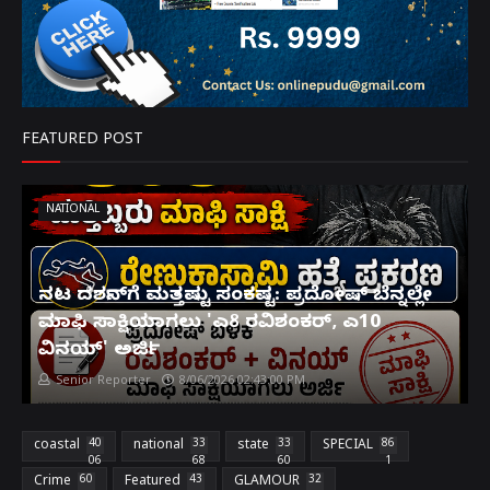
FEATURED POST
NATIONAL
ನಟ ದರ್ಶನ್‌ಗೆ ಮತ್ತಷ್ಟು ಸಂಕಷ್ಟ: ಪ್ರದೋಷ್ ಬೆನ್ನಲ್ಲೇ
ಮಾಫಿ ಸಾಕ್ಷಿಯಾಗಲು 'ಎ8 ರವಿಶಂಕರ್, ಎ10
ವಿನಯ್' ಅರ್ಜಿ!
Senior Reporter
8/06/2026 02:43:00 PM
coastal
40
national
33
state
33
SPECIAL
86
06
68
60
1
Crime
60
Featured
43
GLAMOUR
32