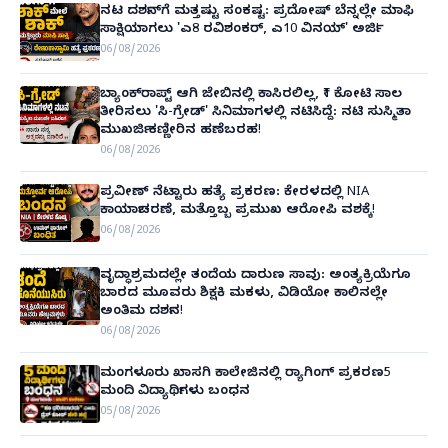
ನಟ ದರ್ಶನ್‌ಗೆ ಮತ್ತಷ್ಟು ಸಂಕಷ್ಟ: ಪ್ರದೋಷ್ ಬೆನ್ನಲ್ಲೇ ಮಾಫಿ
ಸಾಕ್ಷಿಯಾಗಲು 'ಎ8 ರವಿಶಂಕರ್, ಎ10 ವಿನಯ್' ಅರ್ಜಿ!
06/08/2026
ಬ್ಯಾಂಕ್‌ರಾಪ್ಟ್‌ ಆಗಿ ಜೇಬಿನಲ್ಲಿ ಕಾಸಿರಲಿಲ್ಲ, ₹1 ಕೋಟಿ ಸಾಲ
ತೀರಿಸಲು 'ಸಿ-ಗ್ರೇಡ್' ಸಿನಿಮಾಗಳಲ್ಲಿ ನಟಿಸಿದ್ದೆ: ನಟಿ ಸುಸ್ಮಿತಾ
ಮುಖರ್ಜಿ ಕಣ್ಣೀರಿನ ಹಣೆಬರಹ!
06/08/2026
ಪ್ರವೀಣ್ ನೆಟ್ಟಾರು ಹತ್ಯೆ ಪ್ರಕರಣ: ಕೇರಳದಲ್ಲಿ NIA
ಕಾರ್ಯಾಚರಣೆ, ಮತ್ತೊಬ್ಬ ಪ್ರಮುಖ ಆರೋಪಿ ವಶಕ್ಕೆ!
06/08/2026
ವೃದ್ಧಾಶ್ರಮದಲ್ಲೇ ತಂದೆಯ ದಾರುಣ ಸಾವು: ಅಂತ್ಯಕ್ರಿಯೆಗೂ
ಬಾರದ ಮೂವರು ಶಿಕ್ಷಕಿ ಮಕಳು, ವಿಡಿಯೋ ಕಾಲಿನಲ್ಲೇ
ಅಂತಿಮ ದರ್ಶನ!
06/08/2026
ಮಂಗಳೂರು ಖಾಸಗಿ ಕಾಲೇಜಿನಲ್ಲಿ ರ‌್ಯಾಗಿಂಗ್ ಪ್ರಕರಣ5
ಮಂದಿ ವಿದ್ಯಾರ್ಥಿಗಳು ಬಂಧನ
05/08/2026