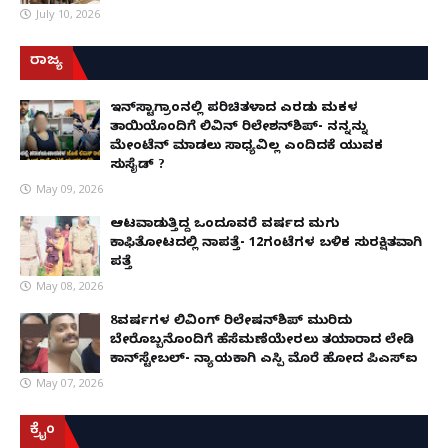
July 10, 2026
ರಾಜ್ಯ
ಇನ್​ಸ್ಟಾಗ್ರಾಂನಲ್ಲಿ ಪರಿಚಿತಳಾದ ಎರಡು ಮಕ್ಕಳ
ತಾಯಿಯೊಂದಿಗೆ ಲಿವಿನ್ ರಿಲೇಶನ್​ಶಿಪ್- ನನ್ನನ್ನು
ಮೇಂಟೆನ್ ಮಾಡಲು ಸಾಧ್ಯವಿಲ್ಲ ಎಂದಿದಕ್ಕೆ ಯುವಕ
ಸುಸೈಡ್ ?
May 09, 2026
ಆಟವಾಡುತ್ತಿದ್ದ ಒಂದೂವರೆ ವರ್ಷದ ಮಗು
ಕಾಫಿತೋಟದಲ್ಲಿ ನಾಪತ್ತೆ- 12ಗಂಟೆಗಳ ಬಳಿಕ ಸುರಕ್ಷಿತವಾಗಿ
ಪತ್ತೆ
May 08, 2026
8ವರ್ಷಗಳ ಲಿವಿಂಗ್‌ ರಿಲೇಷನ್‌ಶಿಪ್ ಮುರಿದು
ಬೇರೊಬ್ಬನೊಂದಿಗೆ ಹೆಸೆಮಣೆಯೇರಲು ತಯಾರಾದ ಲೇಡಿ
ಕಾನ್‌ಸ್ಟೇಬಲ್- ನ್ಯಾಯಕ್ಕಾಗಿ ಎಸ್ಪಿ ಮೊರೆ ಹೋದ ಪಿಎಸ್ಐ
May 07, 2026
ಕ್ರೈಂ