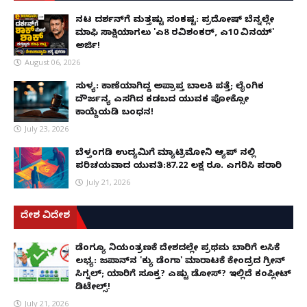
ನಟ ದರ್ಶನ್‌ಗೆ ಮತ್ತಷ್ಟು ಸಂಕಷ್ಟ: ಪ್ರದೋಷ್ ಬೆನ್ನಲ್ಲೇ
ಮಾಫಿ ಸಾಕ್ಷಿಯಾಗಲು 'ಎ8 ರವಿಶಂಕರ್, ಎ10 ವಿನಯ್'
ಅರ್ಜಿ!
August 06, 2026
ಸುಳ್ಯ: ಕಾಣೆಯಾಗಿದ್ದ ಅಪ್ರಾಪ್ತ ಬಾಲಕಿ ಪತ್ತೆ; ಲೈಂಗಿಕ
ದೌರ್ಜನ್ಯ ಎಸಗಿದ ಕಡಬದ ಯುವಕ ಪೋಕ್ಸೋ
ಕಾಯ್ದೆಯಡಿ ಬಂಧನ!
July 23, 2026
ಬೆಳ್ತಂಗಡಿ ಉದ್ಯಮಿಗೆ ಮ್ಯಾಟ್ರಿಮೋನಿ ಆ್ಯಪ್ ನಲ್ಲಿ
ಪರಿಚಯವಾದ ಯುವತಿ:87.22 ಲಕ್ಷ ರೂ. ಎಗರಿಸಿ ಪರಾರಿ
July 21, 2026
ದೇಶ ವಿದೇಶ
ಡೆಂಗ್ಯೂ ನಿಯಂತ್ರಣಕ್ಕೆ ದೇಶದಲ್ಲೇ ಪ್ರಥಮ ಬಾರಿಗೆ ಲಸಿಕೆ
ಲಭ್ಯ: ಜಪಾನ್‌ನ 'ಕ್ಯು ಡೆಂಗಾ' ಮಾರಾಟಕ್ಕೆ ಕೇಂದ್ರದ ಗ್ರೀನ್
ಸಿಗ್ನಲ್; ಯಾರಿಗೆ ಸೂಕ್ತ? ಎಷ್ಟು ಡೋಸ್? ಇಲ್ಲಿದೆ ಕಂಪ್ಲೀಟ್
ಡಿಟೇಲ್ಸ್!
July 21, 2026