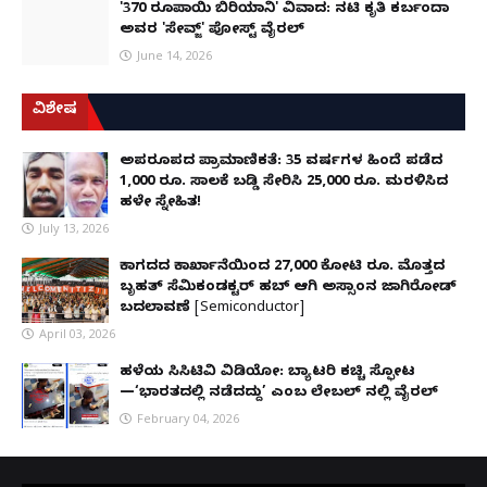
'370 ರೂಪಾಯಿ ಬಿರಿಯಾನಿ' ವಿವಾದ: ನಟಿ ಕೃತಿ ಕರ್ಬಂದಾ
ಅವರ 'ಸೇವ್ಜ್' ಪೋಸ್ಟ್ ವೈರಲ್
June 14, 2026
ವಿಶೇಷ
ಅಪರೂಪದ ಪ್ರಾಮಾಣಿಕತೆ: 35 ವರ್ಷಗಳ ಹಿಂದೆ ಪಡೆದ
1,000 ರೂ. ಸಾಲಕ್ಕೆ ಬಡ್ಡಿ ಸೇರಿಸಿ 25,000 ರೂ. ಮರಳಿಸಿದ
ಹಳೇ ಸ್ನೇಹಿತ!
July 13, 2026
ಕಾಗದದ ಕಾರ್ಖಾನೆಯಿಂದ 27,000 ಕೋಟಿ ರೂ. ಮೊತ್ತದ
ಬೃಹತ್ ಸೆಮಿಕಂಡಕ್ಟರ್ ಹಬ್ ಆಗಿ ಅಸ್ಸಾಂನ ಜಾಗಿರೋಡ್
ಬದಲಾವಣೆ [Semiconductor]
April 03, 2026
ಹಳೆಯ ಸಿಸಿಟಿವಿ ವಿಡಿಯೋ: ಬ್ಯಾಟರಿ ಕಚ್ಚಿ ಸ್ಫೋಟ
—‘ಭಾರತದಲ್ಲಿ ನಡೆದದ್ದು’ ಎಂಬ ಲೇಬಲ್ ನಲ್ಲಿ ವೈರಲ್
February 04, 2026