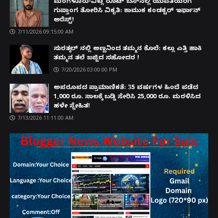
ಮಂಗಳೂರು-ವಿಟ್ಲ ರೂಟ್ ಬಸ್‌ನಲ್ಲಿ ಯುವತಿಯರಿಗೆ
ಗುಪ್ತಾಂಗ ತೋರಿಸಿ ವಿಕೃತಿ: ಕಾಮುಕ ಕಂಡಕ್ಟರ್ ಇರ್ಫಾನ್
ಅರೆಸ್ಟ್!
7/11/2026 09:15:00 AM
ಸುರತ್ಕಲ್ ನಲ್ಲಿ ಅಣ್ಣನಿಂದ ತಮ್ಮನ ಕೊಲೆ: ಕಲ್ಲು ಎತ್ತಿ ಹಾಕಿ
ತಮ್ಮನ ತಲೆ ಜಜ್ಜಿದ ಸಹೋದರ !
7/20/2026 03:00:00 PM
ಅಪರೂಪದ ಪ್ರಾಮಾಣಿಕತೆ: 35 ವರ್ಷಗಳ ಹಿಂದೆ ಪಡೆದ
1,000 ರೂ. ಸಾಲಕ್ಕೆ ಬಡ್ಡಿ ಸೇರಿಸಿ 25,000 ರೂ. ಮರಳಿಸಿದ
ಹಳೇ ಸ್ನೇಹಿತ!
7/13/2026 11:11:00 AM