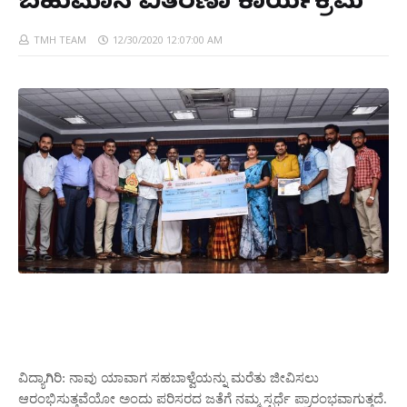
ಬಹುಮಾನ ವಿತರಣಾ ಕಾರ್ಯಕ್ರಮ
TMH TEAM
12/30/2020 12:07:00 AM
ವಿದ್ಯಾಗಿರಿ: ನಾವು ಯಾವಾಗ ಸಹಬಾಳ್ವೆಯನ್ನು ಮರೆತು ಜೀವಿಸಲು
ಆರಂಭಿಸುತ್ತವೆಯೋ ಅಂದು ಪರಿಸರದ ಜತೆಗೆ ನಮ್ಮ ಸ್ಪರ್ಧೆ ಪ್ರಾರಂಭವಾಗುತ್ತದೆ.