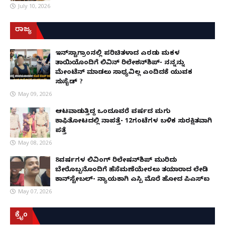
July 10, 2026
ರಾಜ್ಯ
ಇನ್​ಸ್ಟಾಗ್ರಾಂನಲ್ಲಿ ಪರಿಚಿತಳಾದ ಎರಡು ಮಕ್ಕಳ
ತಾಯಿಯೊಂದಿಗೆ ಲಿವಿನ್ ರಿಲೇಶನ್​ಶಿಪ್- ನನ್ನನ್ನು
ಮೇಂಟೆನ್ ಮಾಡಲು ಸಾಧ್ಯವಿಲ್ಲ ಎಂದಿದಕ್ಕೆ ಯುವಕ
ಸುಸೈಡ್ ?
May 09, 2026
ಆಟವಾಡುತ್ತಿದ್ದ ಒಂದೂವರೆ ವರ್ಷದ ಮಗು
ಕಾಫಿತೋಟದಲ್ಲಿ ನಾಪತ್ತೆ- 12ಗಂಟೆಗಳ ಬಳಿಕ ಸುರಕ್ಷಿತವಾಗಿ
ಪತ್ತೆ
May 08, 2026
8ವರ್ಷಗಳ ಲಿವಿಂಗ್‌ ರಿಲೇಷನ್‌ಶಿಪ್ ಮುರಿದು
ಬೇರೊಬ್ಬನೊಂದಿಗೆ ಹೆಸೆಮಣೆಯೇರಲು ತಯಾರಾದ ಲೇಡಿ
ಕಾನ್‌ಸ್ಟೇಬಲ್- ನ್ಯಾಯಕ್ಕಾಗಿ ಎಸ್ಪಿ ಮೊರೆ ಹೋದ ಪಿಎಸ್ಐ
May 07, 2026
ಕ್ರೈಂ