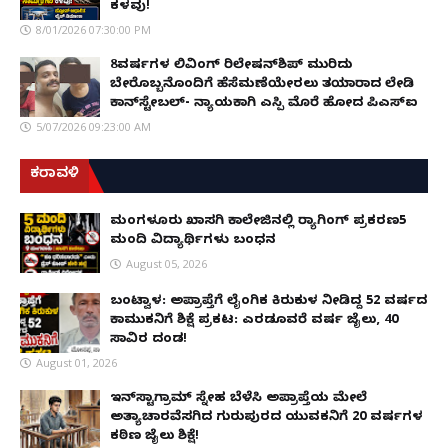
ಕಳವು!
8/01/2026 07:30:00 PM
8ವರ್ಷಗಳ ಲಿವಿಂಗ್‌ ರಿಲೇಷನ್‌ಶಿಪ್ ಮುರಿದು
ಬೇರೊಬ್ಬನೊಂದಿಗೆ ಹೆಸೆಮಣೆಯೇರಲು ತಯಾರಾದ ಲೇಡಿ
ಕಾನ್‌ಸ್ಟೇಬಲ್- ನ್ಯಾಯಕ್ಕಾಗಿ ಎಸ್ಪಿ ಮೊರೆ ಹೋದ ಪಿಎಸ್ಐ
5/07/2026 09:23:00 AM
ಕರಾವಳಿ
ಮಂಗಳೂರು ಖಾಸಗಿ ಕಾಲೇಜಿನಲ್ಲಿ ರ‌್ಯಾಗಿಂಗ್ ಪ್ರಕರಣ5
ಮಂದಿ ವಿದ್ಯಾರ್ಥಿಗಳು ಬಂಧನ
August 05, 2026
ಬಂಟ್ವಾಳ: ಅಪ್ರಾಪ್ತೆಗೆ ಲೈಂಗಿಕ ಕಿರುಕುಳ ನೀಡಿದ್ದ 52 ವರ್ಷದ
ಕಾಮುಕನಿಗೆ ಶಿಕ್ಷೆ ಪ್ರಕಟ: ಎರಡೂವರೆ ವರ್ಷ ಜೈಲು, ₹40
ಸಾವಿರ ದಂಡ!
August 01, 2026
ಇನ್‌ಸ್ಟಾಗ್ರಾಮ್ ಸ್ನೇಹ ಬೆಳೆಸಿ ಅಪ್ರಾಪ್ತೆಯ ಮೇಲೆ
ಅತ್ಯಾಚಾರವೆಸಗಿದ ಗುರುಪುರದ ಯುವಕನಿಗೆ 20 ವರ್ಷಗಳ
ಕಠಿಣ ಜೈಲು ಶಿಕ್ಷೆ!