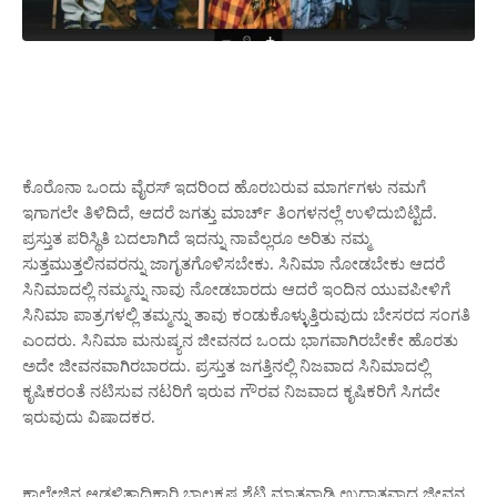
ಕೊರೊನಾ ಒಂದು ವೈರಸ್ ಇದರಿಂದ ಹೊರಬರುವ ಮಾರ್ಗಗಳು ನಮಗೆ
ಇಗಾಗಲೇ ತಿಳಿದಿದೆ, ಆದರೆ ಜಗತ್ತು ಮಾರ್ಚ್ ತಿಂಗಳನಲ್ಲೆ ಉಳಿದುಬಿಟ್ಟಿದೆ.
ಪ್ರಸ್ತುತ ಪರಿಸ್ಥಿತಿ ಬದಲಾಗಿದೆ ಇದನ್ನು ನಾವೆಲ್ಲರೂ ಅರಿತು ನಮ್ಮ
ಸುತ್ತಮುತ್ತಲಿನವರನ್ನು ಜಾಗೃತಗೊಳಿಸಬೇಕು. ಸಿನಿಮಾ ನೋಡಬೇಕು ಆದರೆ
ಸಿನಿಮಾದಲ್ಲಿ ನಮ್ಮನ್ನು ನಾವು ನೋಡಬಾರದು ಆದರೆ ಇಂದಿನ ಯುವಪೀಳಿಗೆ
ಸಿನಿಮಾ ಪಾತ್ರಗಳಲ್ಲಿ ತಮ್ಮನ್ನು ತಾವು ಕಂಡುಕೊಳ್ಳುತ್ತಿರುವುದು ಬೇಸರದ ಸಂಗತಿ
ಎಂದರು. ಸಿನಿಮಾ ಮನುಷ್ಯನ ಜೀವನದ ಒಂದು ಭಾಗವಾಗಿರಬೇಕೇ ಹೊರತು
ಅದೇ ಜೀವನವಾಗಿರಬಾರದು. ಪ್ರಸ್ತುತ ಜಗತ್ತಿನಲ್ಲಿ ನಿಜವಾದ ಸಿನಿಮಾದಲ್ಲಿ
ಕೃಷಿಕರಂತೆ ನಟಿಸುವ ನಟರಿಗೆ ಇರುವ ಗೌರವ ನಿಜವಾದ ಕೃಷಿಕರಿಗೆ ಸಿಗದೇ
ಇರುವುದು ವಿಷಾದಕರ.
ಕಾಲೇಜಿನ ಆಡಳಿತಾಧಿಕಾರಿ ಬಾಲಕೃಷ್ಣ ಶೆಟ್ಟಿ ಮಾತನಾಡಿ ಉದಾತ್ತವಾದ ಜೀವನ