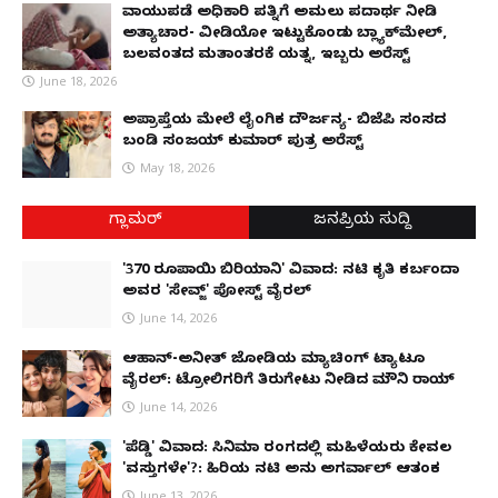
ವಾಯುಪಡೆ ಅಧಿಕಾರಿ ಪತ್ನಿಗೆ ಅಮಲು ಪದಾರ್ಥ ನೀಡಿ
ಅತ್ಯಾಚಾರ- ವೀಡಿಯೋ ಇಟ್ಟುಕೊಂಡು ಬ್ಲ್ಯಾಕ್‌ಮೇಲ್,
ಬಲವಂತದ ಮತಾಂತರಕ್ಕೆ ಯತ್ನ, ಇಬ್ಬರು ಅರೆಸ್ಟ್
June 18, 2026
ಅಪ್ರಾಪ್ತೆಯ ಮೇಲೆ ಲೈಂಗಿಕ ದೌರ್ಜನ್ಯ- ಬಿಜೆಪಿ ಸಂಸದ
ಬಂಡಿ ಸಂಜಯ್ ಕುಮಾರ್ ಪುತ್ರ ಅರೆಸ್ಟ್
May 18, 2026
ಗ್ಲಾಮರ್
ಜನಪ್ರಿಯ ಸುದ್ದಿ
'370 ರೂಪಾಯಿ ಬಿರಿಯಾನಿ' ವಿವಾದ: ನಟಿ ಕೃತಿ ಕರ್ಬಂದಾ
ಅವರ 'ಸೇವ್ಜ್' ಪೋಸ್ಟ್ ವೈರಲ್
June 14, 2026
ಆಹಾನ್-ಅನೀತ್ ಜೋಡಿಯ ಮ್ಯಾಚಿಂಗ್ ಟ್ಯಾಟೂ
ವೈರಲ್: ಟ್ರೋಲಿಗರಿಗೆ ತಿರುಗೇಟು ನೀಡಿದ ಮೌನಿ ರಾಯ್
June 14, 2026
'ಪೆಡ್ಡಿ' ವಿವಾದ: ಸಿನಿಮಾ ರಂಗದಲ್ಲಿ ಮಹಿಳೆಯರು ಕೇವಲ
'ವಸ್ತುಗಳೇ'?: ಹಿರಿಯ ನಟಿ ಅನು ಅಗರ್ವಾಲ್ ಆತಂಕ
June 13, 2026