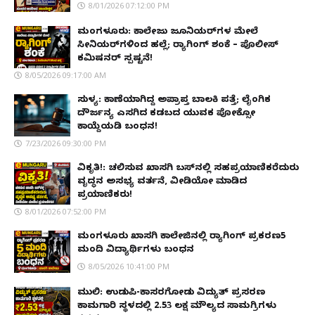
8/01/2026 07:12:00 PM
ಮಂಗಳೂರು: ಕಾಲೇಜು ಜೂನಿಯರ್‌ಗಳ ಮೇಲೆ
ಸೀನಿಯರ್‌ಗಳಿಂದ ಹಲ್ಲೆ; ರ‌್ಯಾಗಿಂಗ್ ಶಂಕೆ – ಪೊಲೀಸ್
ಕಮಿಷನರ್ ಸ್ಪಷ್ಟನೆ!
8/05/2026 09:17:00 AM
ಸುಳ್ಯ: ಕಾಣೆಯಾಗಿದ್ದ ಅಪ್ರಾಪ್ತ ಬಾಲಕಿ ಪತ್ತೆ; ಲೈಂಗಿಕ
ದೌರ್ಜನ್ಯ ಎಸಗಿದ ಕಡಬದ ಯುವಕ ಪೋಕ್ಸೋ
ಕಾಯ್ದೆಯಡಿ ಬಂಧನ!
7/23/2026 09:30:00 PM
ವಿಕೃತಿ!: ಚಲಿಸುವ ಖಾಸಗಿ ಬಸ್‌ನಲ್ಲಿ ಸಹಪ್ರಯಾಣಿಕರೆದುರು
ವೃದ್ಧನ ಅಸಭ್ಯ ವರ್ತನೆ, ವೀಡಿಯೋ ಮಾಡಿದ
ಪ್ರಯಾಣಿಕರು!
8/01/2026 07:52:00 PM
ಮಂಗಳೂರು ಖಾಸಗಿ ಕಾಲೇಜಿನಲ್ಲಿ ರ‌್ಯಾಗಿಂಗ್ ಪ್ರಕರಣ5
ಮಂದಿ ವಿದ್ಯಾರ್ಥಿಗಳು ಬಂಧನ
8/05/2026 10:41:00 PM
ಮುಲ್ಕಿ: ಉಡುಪಿ-ಕಾಸರಗೋಡು ವಿದ್ಯುತ್ ಪ್ರಸರಣ
ಕಾಮಗಾರಿ ಸ್ಥಳದಲ್ಲಿ ₹2.53 ಲಕ್ಷ ಮೌಲ್ಯದ ಸಾಮಗ್ರಿಗಳು