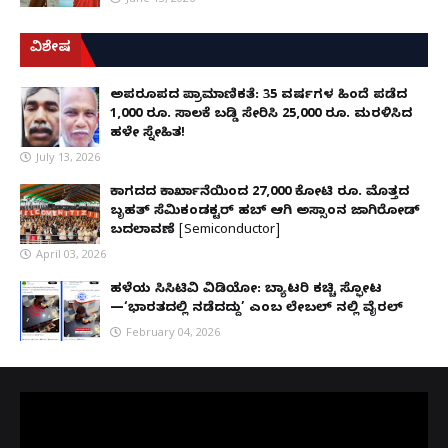
ವಿಶೇಷ
ಅಪರೂಪದ ಪ್ರಾಮಾಣಿಕತೆ: 35 ವರ್ಷಗಳ ಹಿಂದೆ ಪಡೆದ
1,000 ರೂ. ಸಾಲಕ್ಕೆ ಬಡ್ಡಿ ಸೇರಿಸಿ 25,000 ರೂ. ಮರಳಿಸಿದ
ಹಳೇ ಸ್ನೇಹಿತ!
July 13, 2026
ಕಾಗದದ ಕಾರ್ಖಾನೆಯಿಂದ 27,000 ಕೋಟಿ ರೂ. ಮೊತ್ತದ
ಬೃಹತ್ ಸೆಮಿಕಂಡಕ್ಟರ್ ಹಬ್ ಆಗಿ ಅಸ್ಸಾಂನ ಜಾಗಿರೋಡ್
ಬದಲಾವಣೆ [Semiconductor]
April 03, 2026
ಹಳೆಯ ಸಿಸಿಟಿವಿ ವಿಡಿಯೋ: ಬ್ಯಾಟರಿ ಕಚ್ಚಿ ಸ್ಫೋಟ
—‘ಭಾರತದಲ್ಲಿ ನಡೆದದ್ದು’ ಎಂಬ ಲೇಬಲ್ ನಲ್ಲಿ ವೈರಲ್
February 04, 2026