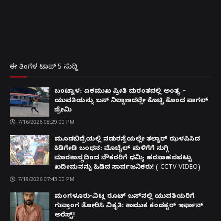
ಈ ತಿಂಗಳ ಟಾಪ್ 5 ಸುದ್ದಿ
ಬಂಟ್ವಾಳ: ಏಕಮುಖ ಪ್ರೀತಿ ದುರಂತದಲ್ಲಿ ಅಂತ್ಯ –
ಯುವತಿಯನ್ನು ಬಸ್ ನಿಲ್ದಾಣದಲ್ಲೇ ಕೊಚ್ಚಿ ಕೊಂದ ಪಾಗಲ್
ಪ್ರೇಮಿ
7/16/2026 08:29:00 PM
ಮೂಡಬಿದ್ರೆಯಲ್ಲಿ ನಡುರಸ್ತೆಯಲ್ಲೇ ತಲ್ವಾರ್ ಝಳಪಿಸಿದ
ಕಿಡಿಗೇಡಿ ಬಂಧನ: ಮೊಬೈಲ್ ಮಳಿಗೆಗೆ ನುಗ್ಗಿ
ಮಾರಕಾಸ್ತ್ರದಿಂದ ನೌಕರರಿಗೆ ಧಮ್ಕಿ; ಹರಸಾಹಸಪಟ್ಟು
ಖದೀಮನನ್ನು ಹಿಡಿದ ಸಾರ್ವಜನಿಕರು! ( CCTV VIDEO)
7/18/2026 07:43:00 PM
ಮಂಗಳೂರು-ವಿಟ್ಲ ರೂಟ್ ಬಸ್‌ನಲ್ಲಿ ಯುವತಿಯರಿಗೆ
ಗುಪ್ತಾಂಗ ತೋರಿಸಿ ವಿಕೃತಿ: ಕಾಮುಕ ಕಂಡಕ್ಟರ್ ಇರ್ಫಾನ್
ಅರೆಸ್ಟ್!