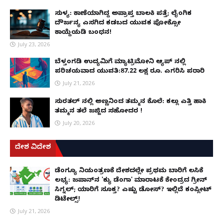
ಸುಳ್ಯ: ಕಾಣೆಯಾಗಿದ್ದ ಅಪ್ರಾಪ್ತ ಬಾಲಕಿ ಪತ್ತೆ; ಲೈಂಗಿಕ
ದೌರ್ಜನ್ಯ ಎಸಗಿದ ಕಡಬದ ಯುವಕ ಪೋಕ್ಸೋ
ಕಾಯ್ದೆಯಡಿ ಬಂಧನ!
July 23, 2026
ಬೆಳ್ತಂಗಡಿ ಉದ್ಯಮಿಗೆ ಮ್ಯಾಟ್ರಿಮೋನಿ ಆ್ಯಪ್ ನಲ್ಲಿ
ಪರಿಚಯವಾದ ಯುವತಿ:87.22 ಲಕ್ಷ ರೂ. ಎಗರಿಸಿ ಪರಾರಿ
July 21, 2026
ಸುರತ್ಕಲ್ ನಲ್ಲಿ ಅಣ್ಣನಿಂದ ತಮ್ಮನ ಕೊಲೆ: ಕಲ್ಲು ಎತ್ತಿ ಹಾಕಿ
ತಮ್ಮನ ತಲೆ ಜಜ್ಜಿದ ಸಹೋದರ !
July 20, 2026
ದೇಶ ವಿದೇಶ
ಡೆಂಗ್ಯೂ ನಿಯಂತ್ರಣಕ್ಕೆ ದೇಶದಲ್ಲೇ ಪ್ರಥಮ ಬಾರಿಗೆ ಲಸಿಕೆ
ಲಭ್ಯ: ಜಪಾನ್‌ನ 'ಕ್ಯು ಡೆಂಗಾ' ಮಾರಾಟಕ್ಕೆ ಕೇಂದ್ರದ ಗ್ರೀನ್
ಸಿಗ್ನಲ್; ಯಾರಿಗೆ ಸೂಕ್ತ? ಎಷ್ಟು ಡೋಸ್? ಇಲ್ಲಿದೆ ಕಂಪ್ಲೀಟ್
ಡಿಟೇಲ್ಸ್!
July 21, 2026