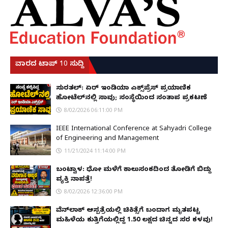
ವಾರದ ಟಾಪ್ 10 ಸುದ್ದಿ
ಸುರತ್ಕಲ್: ಏರ್ ಇಂಡಿಯಾ ಎಕ್ಸ್‌ಪ್ರೆಸ್ ಪ್ರಯಾಣಿಕ
ಹೋಟೆಲ್‌ನಲ್ಲಿ ಸಾವು; ಸಂಸ್ಥೆಯಿಂದ ಸಂತಾಪ ಪ್ರಕಟಣೆ
8/02/2026 06:11:00 PM
IEEE International Conference at Sahyadri College
of Engineering and Management
11/21/2024 11:14:00 PM
ಬಂಟ್ವಾಳ: ಧೋ ಮಳೆಗೆ ಕಾಲುಸಂಕದಿಂದ ತೋಡಿಗೆ ಬಿದ್ದು
ವ್ಯಕ್ತಿ ನಾಪತ್ತೆ!
8/02/2026 12:36:00 PM
ವೆನ್‌ಲಾಕ್ ಆಸ್ಪತ್ರೆಯಲ್ಲಿ ಚಿಕಿತ್ಸೆಗೆ ಬಂದಾಗ ಮೃತಪಟ್ಟ
ಮಹಿಳೆಯ ಕುತ್ತಿಗೆಯಲ್ಲಿದ್ದ ₹1.50 ಲಕ್ಷದ ಚಿನ್ನದ ಸರ ಕಳವು!