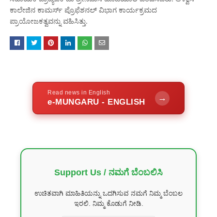
ಕಾಲೇಜಿನ ಕಾಮರ್ಸ್‌ ಪ್ರೊಫೆಶನಲ್ ವಿಭಾಗ ಕಾರ್ಯಕ್ರಮದ
ಪ್ರಾಯೋಜಕತ್ವವನ್ನು ವಹಿಸಿತ್ತು.
Read news in English
→
e-MUNGARU - ENGLISH
Support Us / ನಮಗೆ ಬೆಂಬಲಿಸಿ
ಉಚಿತವಾಗಿ ಮಾಹಿತಿಯನ್ನು ಒದಗಿಸುವ ನಮಗೆ ನಿಮ್ಮ ಬೆಂಬಲ
ಇರಲಿ. ನಿಮ್ಮ ಕೊಡುಗೆ ನೀಡಿ.