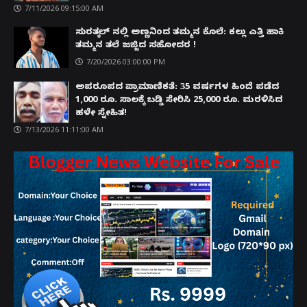
7/11/2026 09:15:00 AM
ಸುರತ್ಕಲ್ ನಲ್ಲಿ ಅಣ್ಣನಿಂದ ತಮ್ಮನ ಕೊಲೆ: ಕಲ್ಲು ಎತ್ತಿ ಹಾಕಿ
ತಮ್ಮನ ತಲೆ ಜಜ್ಜಿದ ಸಹೋದರ !
7/20/2026 03:00:00 PM
ಅಪರೂಪದ ಪ್ರಾಮಾಣಿಕತೆ: 35 ವರ್ಷಗಳ ಹಿಂದೆ ಪಡೆದ
1,000 ರೂ. ಸಾಲಕ್ಕೆ ಬಡ್ಡಿ ಸೇರಿಸಿ 25,000 ರೂ. ಮರಳಿಸಿದ
ಹಳೇ ಸ್ನೇಹಿತ!
7/13/2026 11:11:00 AM