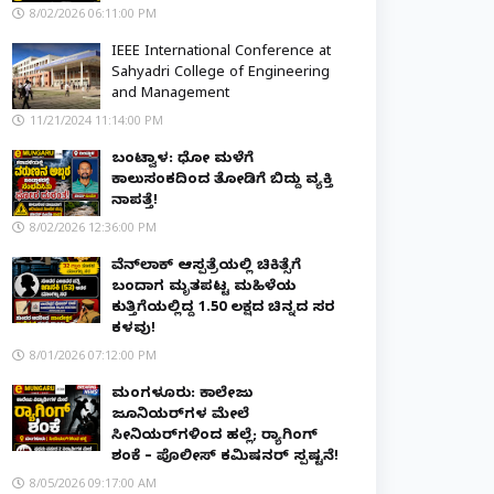
8/02/2026 06:11:00 PM
IEEE International Conference at
Sahyadri College of Engineering
and Management
11/21/2024 11:14:00 PM
ಬಂಟ್ವಾಳ: ಧೋ ಮಳೆಗೆ
ಕಾಲುಸಂಕದಿಂದ ತೋಡಿಗೆ ಬಿದ್ದು ವ್ಯಕ್ತಿ
ನಾಪತ್ತೆ!
8/02/2026 12:36:00 PM
ವೆನ್‌ಲಾಕ್ ಆಸ್ಪತ್ರೆಯಲ್ಲಿ ಚಿಕಿತ್ಸೆಗೆ
ಬಂದಾಗ ಮೃತಪಟ್ಟ ಮಹಿಳೆಯ
ಕುತ್ತಿಗೆಯಲ್ಲಿದ್ದ ₹1.50 ಲಕ್ಷದ ಚಿನ್ನದ ಸರ
ಕಳವು!
8/01/2026 07:12:00 PM
ಮಂಗಳೂರು: ಕಾಲೇಜು
ಜೂನಿಯರ್‌ಗಳ ಮೇಲೆ
ಸೀನಿಯರ್‌ಗಳಿಂದ ಹಲ್ಲೆ; ರ‌್ಯಾಗಿಂಗ್
ಶಂಕೆ – ಪೊಲೀಸ್ ಕಮಿಷನರ್ ಸ್ಪಷ್ಟನೆ!
8/05/2026 09:17:00 AM