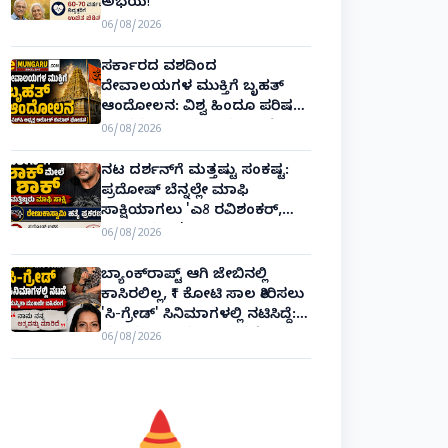
ಅಭಯ!
06/08/2026
ಸರ್ಕಾರದ ವಶದಿಂದ
ದೇವಾಲಯಗಳ ಮುಕ್ತಿಗೆ ಬೃಹತ್
ಆಂದೋಲನ: ವಿಶ್ವ ಹಿಂದೂ ಪರಿಷತ್
ಅಂತರರಾಷ್ಟ್ರೀಯ ಅಧ್ಯಕ್ಷ ಅಲೋಕ್
06/08/2026
ಕುಮಾರ್ ಘೋಷಣೆ!
ನಟ ದರ್ಶನ್‌ಗೆ ಮತ್ತಷ್ಟು ಸಂಕಷ್ಟ:
ಪ್ರದೋಷ್ ಬೆನ್ನಲ್ಲೇ ಮಾಫಿ
ಸಾಕ್ಷಿಯಾಗಲು 'ಎ8 ರವಿಶಂಕರ್,
ಎ10 ವಿನಯ್' ಅರ್ಜಿ!
06/08/2026
ಬ್ಯಾಂಕ್‌ರಾಪ್ಟ್‌ ಆಗಿ ಜೇಬಿನಲ್ಲಿ
ಕಾಸಿರಲಿಲ್ಲ, ₹1 ಕೋಟಿ ಸಾಲ ತೀರಿಸಲು
'ಸಿ-ಗ್ರೇಡ್' ಸಿನಿಮಾಗಳಲ್ಲಿ ನಟಿಸಿದ್ದೆ:
ನಟಿ ಸುಸ್ಮಿತಾ ಮುಖರ್ಜಿ ಕಣ್ಣೀರಿನ
06/08/2026
ಹಣೆಬರಹ!