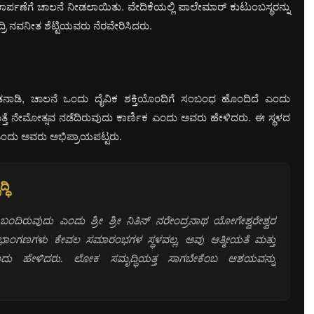
ಪಣೆಗೆ ಚಾಲನೆ ನೀಡಲಾಯಿತು. ವೇದಿಕೆಯಲ್ಲಿ ಪಾಲೇಮಾರ್ ಕುಟುಂಬಸ್ಥರನ್ನು
ರಿ ನವನೀತ ಶೆಟ್ಟಿಯವರು ನೆರವೇರಿಸಿದರು.
ಾಡಿ, ಚಾಲನೆ ಒಂದು ದೈವಿಕ ಶಕ್ತಿಯೊಂದಿಗೆ ಸಂಬಂಧ ಹೊಂದಿದೆ ಎಂದು
್ತೆ ನೇಮೋತ್ಸವ ನಡೆದಿರುವುದು ಕಾರ್ಣಿಕ ಎಂದು ಅವರು ಹೇಳಿದರು. ಈ ಸ್ಥಳದ
ದೆ ಎಂದು ಅವರು ಅಭಿಪ್ರಾಯಪಟ್ಟರು.
ಧಿ
 ಬಂದಿರುವುದು ಎಂದು ಶ್ರೀ ಶ್ರೀ ನಿತಿನ್ ನರೇಂದ್ರನಾಥ ಯೋಗೇಶ್ವರೇಶ್ವರ
 ಸಭಾಂಗಣಗಳು ಕೇವಲ ಸಮಾರಂಭಗಳ ಸ್ಥಳವಲ್ಲ, ಅವು ಆತ್ಮೀಯತೆ ಮತ್ತು
ಎಂದು ಹೇಳಿದರು. ಲೋಕ ಸಮೃದ್ಧಿಯತ್ತ ಸಾಗಬೇಕೆಂಬ ಆಶಯವನ್ನು