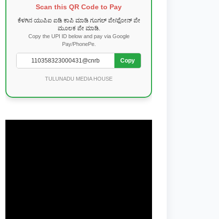
Scan this QR Code to Pay
ಕೆಳಗಿನ ಯುಪಿಐ ಐಡಿ ಕಾಪಿ ಮಾಡಿ ಗೂಗಲ್ ಪೇ/ಫೋನ್ ಪೇ
ಮೂಲಕ ಪೇ ಮಾಡಿ.
Copy the UPI ID below and pay via Google
Pay/PhonePe.
Copy
TULUNADU MEDIA HOUSE