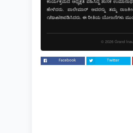
ಕಾರ್ಯಕ್ರಮದ ಅಧ್ಯಕ್ಷತೆ ವಹಿಸಿದ್ದ ಶಾಸಕ ಉಮಾ
ಹೇಳಿದರು. ಪಾಲೇಮಾರ್ ಅವರನ್ನು ತಮ್ಮ ರಾಜಕೀ
വ്യക്തಪಡಿಸಿದರು. ಈ ರೀತಿಯ ಯೋಜನೆಗಳು ಮುಂದಿ
© 2026 Grand Inaug
Facebook
Twitter