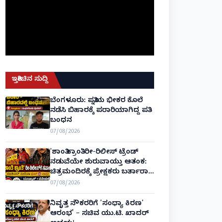
ಇತ್ತೀಚಿನ ಸುದ್ದಿ
ಬೆಂಗಳೂರು: ಪತ್ನಿಯ ಭೀಕರ ಕೊಲೆ
ನಡೆಸಿ ಬಿಹಾರಕ್ಕೆ ಪರಾರಿಯಾಗಿದ್ದ ಪತಿ
ಬಂಧನ
07/08/2026
'ಶಾಂತಿ ಕ್ರಾಂತಿ' ರೀ-ರಿಲೀಸ್ ಟ್ರೆಂಡ್
ನಡುವೆಯೇ ಶುರುವಾಯ್ತು ಆತಂಕ:
ಚಿತ್ರಮಂದಿರಕ್ಕೆ ಪ್ರೇಕ್ಷಕರು ಬರ್ತಾರಾ?
ಬಾಕ್ಸ್ ಆಫೀಸ್ ಸವಾಲುಗಳು
07/08/2026
ಹೀಗಿವೆ!
ನಿವೃತ್ತ ನೌಕರರಿಗೆ 'ಸಂಧ್ಯಾ ಕಿರಣ'
ಆರಂಭ' – ಸಚಿವ ಯು.ಟಿ. ಖಾದರ್