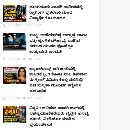
ಮಂಗಳೂರು ಖಾಸಗಿ ಕಾಲೇಜಿನಲ್ಲಿ
ರ‌್ಯಾಗಿಂಗ್ ಪ್ರಕರಣ5 ಮಂದಿ
ವಿದ್ಯಾರ್ಥಿಗಳು ಬಂಧನ
8/05/2026 10:41:00 PM
ಸುಳ್ಯ: ಕಾಣೆಯಾಗಿದ್ದ ಅಪ್ರಾಪ್ತ ಬಾಲಕಿ
ಪತ್ತೆ; ಲೈಂಗಿಕ ದೌರ್ಜನ್ಯ ಎಸಗಿದ
ಕಡಬದ ಯುವಕ ಪೋಕ್ಸೋ
ಕಾಯ್ದೆಯಡಿ ಬಂಧನ!
7/23/2026 09:30:00 PM
ಬ್ಯಾಂಕ್‌ರಾಪ್ಟ್‌ ಆಗಿ ಜೇಬಿನಲ್ಲಿ
ಕಾಸಿರಲಿಲ್ಲ, ₹1 ಕೋಟಿ ಸಾಲ ತೀರಿಸಲು
'ಸಿ-ಗ್ರೇಡ್' ಸಿನಿಮಾಗಳಲ್ಲಿ ನಟಿಸಿದ್ದೆ:
ನಟಿ ಸುಸ್ಮಿತಾ ಮುಖರ್ಜಿ ಕಣ್ಣೀರಿನ
ಹಣೆಬರಹ!
8/06/2026 01:42:00 PM
ವಿಕೃತಿ!: ಚಲಿಸುವ ಖಾಸಗಿ ಬಸ್‌ನಲ್ಲಿ
ಸಹಪ್ರಯಾಣಿಕರೆದುರು ವೃದ್ಧನ ಅಸಭ್ಯ
ವರ್ತನೆ, ವೀಡಿಯೋ ಮಾಡಿದ
ಪ್ರಯಾಣಿಕರು!