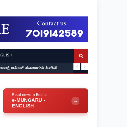
GLISH
ಾ? ಬಾಕ್ಸ್ ಆಫೀಸ್ ಸವಾಲುಗಳು ಹೀಗಿವೆ!
ನಿವೃತ್ತ ನೌಕರರಿಗೆ 'ಸ
Read news in English
e-MUNGARU -
→
ENGLISH