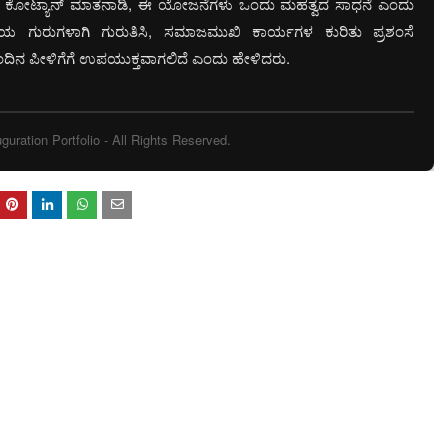
ನಾಥ ಕೋಟ್ಯಾನ್ ಮಾತನಾಡಿ, ಈ ಯೋಜನೆಗಳು ಒಂದು ಮಹತ್ವದ ಸಾಧನೆ ಎಂದು
ಯ ಗುರುಗಳಾಗಿ ಗುರುತಿಸಿ, ಸಮಾಜಮುಖಿ ಕಾರ್ಯಗಳ ಕುರಿತು ಪ್ರಶಂಸೆ
ನ ಪೀಳಿಗೆಗೆ ಉಪಯುಕ್ತವಾಗಲಿದೆ ಎಂದು ಹೇಳಿದರು.
uration Portfolio - All Rights Reserved.