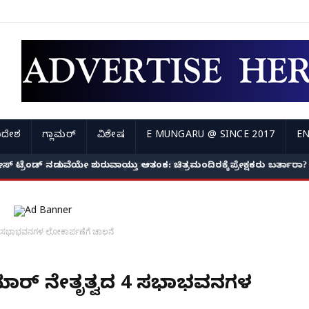
ಿದೇಶ
ಗ್ಲಾಮರ್
ವಿಶೇಷ
E MUNGARU @ SINCE 2017
EN
ಿಲೀಸ್ ಟ್ರೆಂಡ್ ನಡುವೆಯೇ ಶುರುವಾಯ್ತು ಆತಂಕ: ಚಿತ್ರಮಂದಿರಕ್ಕೆ ಪ್ರೇಕ್ಷಕರು ಬರ್ತಾರ
 4 ಸಭಾಭವನಗಳ ಲೋಕಾರ್ಪಣೆಗೆ ಚಾಲನೆ
ೇಮಾರ್ ನೇತೃತ್ವದ 4 ಸಭಾಭವನಗಳ