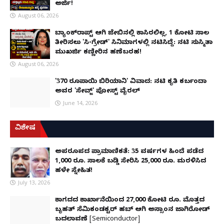
ಅರ್ಜಿ!
August 06, 2026
ಬ್ಯಾಂಕ್‌ರಾಪ್ಟ್‌ ಆಗಿ ಜೇಬಿನಲ್ಲಿ ಕಾಸಿರಲಿಲ್ಲ, ₹1 ಕೋಟಿ ಸಾಲ
ತೀರಿಸಲು 'ಸಿ-ಗ್ರೇಡ್' ಸಿನಿಮಾಗಳಲ್ಲಿ ನಟಿಸಿದ್ದೆ: ನಟಿ ಸುಸ್ಮಿತಾ
ಮುಖರ್ಜಿ ಕಣ್ಣೀರಿನ ಹಣೆಬರಹ!
August 06, 2026
'370 ರೂಪಾಯಿ ಬಿರಿಯಾನಿ' ವಿವಾದ: ನಟಿ ಕೃತಿ ಕರ್ಬಂದಾ
ಅವರ 'ಸೇವ್ಜ್' ಪೋಸ್ಟ್ ವೈರಲ್
June 14, 2026
ವಿಶೇಷ
ಅಪರೂಪದ ಪ್ರಾಮಾಣಿಕತೆ: 35 ವರ್ಷಗಳ ಹಿಂದೆ ಪಡೆದ
1,000 ರೂ. ಸಾಲಕ್ಕೆ ಬಡ್ಡಿ ಸೇರಿಸಿ 25,000 ರೂ. ಮರಳಿಸಿದ
ಹಳೇ ಸ್ನೇಹಿತ!
July 13, 2026
ಕಾಗದದ ಕಾರ್ಖಾನೆಯಿಂದ 27,000 ಕೋಟಿ ರೂ. ಮೊತ್ತದ
ಬೃಹತ್ ಸೆಮಿಕಂಡಕ್ಟರ್ ಹಬ್ ಆಗಿ ಅಸ್ಸಾಂನ ಜಾಗಿರೋಡ್
ಬದಲಾವಣೆ [Semiconductor]