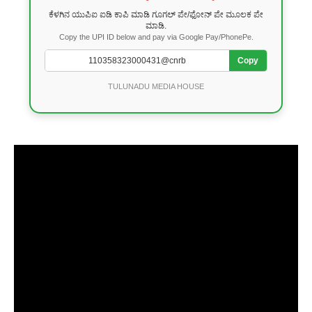
ಕೆಳಗಿನ ಯುಪಿಐ ಐಡಿ ಕಾಪಿ ಮಾಡಿ ಗೂಗಲ್ ಪೇ/ಫೋನ್ ಪೇ ಮೂಲಕ ಪೇ
ಮಾಡಿ.
Copy the UPI ID below and pay via Google Pay/PhonePe.
Copy
TULUNADU MEDIA HOUSE