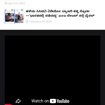
April 03, 2026
ಹಳೆಯ ಸಿಸಿಟಿವಿ ವಿಡಿಯೋ: ಬ್ಯಾಟರಿ ಕಚ್ಚಿ ಸ್ಫೋಟ
—‘ಭಾರತದಲ್ಲಿ ನಡೆದದ್ದು’ ಎಂಬ ಲೇಬಲ್ ನಲ್ಲಿ ವೈರಲ್
February 04, 2026