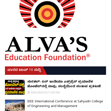
ವಾರದ ಟಾಪ್ 10 ಸುದ್ದಿ
ಸುರತ್ಕಲ್: ಏರ್ ಇಂಡಿಯಾ ಎಕ್ಸ್‌ಪ್ರೆಸ್ ಪ್ರಯಾಣಿಕ
ಹೋಟೆಲ್‌ನಲ್ಲಿ ಸಾವು; ಸಂಸ್ಥೆಯಿಂದ ಸಂತಾಪ ಪ್ರಕಟಣೆ
8/02/2026 06:11:00 PM
IEEE International Conference at Sahyadri College
of Engineering and Management