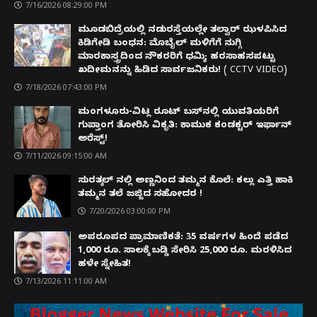
7/16/2026 08:29:00 PM
ಮೂಡಬಿದ್ರೆಯಲ್ಲಿ ನಡುರಸ್ತೆಯಲ್ಲೇ ತಲ್ವಾರ್ ಝಳಪಿಸಿದ
ಕಿಡಿಗೇಡಿ ಬಂಧನ: ಮೊಬೈಲ್ ಮಳಿಗೆಗೆ ನುಗ್ಗಿ
ಮಾರಕಾಸ್ತ್ರದಿಂದ ನೌಕರರಿಗೆ ಧಮ್ಕಿ; ಹರಸಾಹಸಪಟ್ಟು
ಖದೀಮನನ್ನು ಹಿಡಿದ ಸಾರ್ವಜನಿಕರು! ( CCTV VIDEO)
7/18/2026 07:43:00 PM
ಮಂಗಳೂರು-ವಿಟ್ಲ ರೂಟ್ ಬಸ್‌ನಲ್ಲಿ ಯುವತಿಯರಿಗೆ
ಗುಪ್ತಾಂಗ ತೋರಿಸಿ ವಿಕೃತಿ: ಕಾಮುಕ ಕಂಡಕ್ಟರ್ ಇರ್ಫಾನ್
ಅರೆಸ್ಟ್!
7/11/2026 09:15:00 AM
ಸುರತ್ಕಲ್ ನಲ್ಲಿ ಅಣ್ಣನಿಂದ ತಮ್ಮನ ಕೊಲೆ: ಕಲ್ಲು ಎತ್ತಿ ಹಾಕಿ
ತಮ್ಮನ ತಲೆ ಜಜ್ಜಿದ ಸಹೋದರ !
7/20/2026 03:00:00 PM
ಅಪರೂಪದ ಪ್ರಾಮಾಣಿಕತೆ: 35 ವರ್ಷಗಳ ಹಿಂದೆ ಪಡೆದ
1,000 ರೂ. ಸಾಲಕ್ಕೆ ಬಡ್ಡಿ ಸೇರಿಸಿ 25,000 ರೂ. ಮರಳಿಸಿದ
ಹಳೇ ಸ್ನೇಹಿತ!
7/13/2026 11:11:00 AM