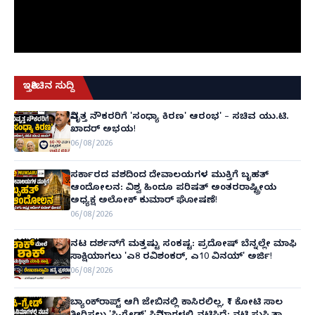
ಇತ್ತೀಚಿನ ಸುದ್ದಿ
ನಿವೃತ್ತ ನೌಕರರಿಗೆ 'ಸಂಧ್ಯಾ ಕಿರಣ' ಆರಂಭ' – ಸಚಿವ ಯು.ಟಿ.
ಖಾದರ್ ಅಭಯ!
06/08/2026
ಸರ್ಕಾರದ ವಶದಿಂದ ದೇವಾಲಯಗಳ ಮುಕ್ತಿಗೆ ಬೃಹತ್
ಆಂದೋಲನ: ವಿಶ್ವ ಹಿಂದೂ ಪರಿಷತ್ ಅಂತರರಾಷ್ಟ್ರೀಯ
ಅಧ್ಯಕ್ಷ ಅಲೋಕ್ ಕುಮಾರ್ ಘೋಷಣೆ!
06/08/2026
ನಟ ದರ್ಶನ್‌ಗೆ ಮತ್ತಷ್ಟು ಸಂಕಷ್ಟ: ಪ್ರದೋಷ್ ಬೆನ್ನಲ್ಲೇ ಮಾಫಿ
ಸಾಕ್ಷಿಯಾಗಲು 'ಎ8 ರವಿಶಂಕರ್, ಎ10 ವಿನಯ್' ಅರ್ಜಿ!
06/08/2026
ಬ್ಯಾಂಕ್‌ರಾಪ್ಟ್‌ ಆಗಿ ಜೇಬಿನಲ್ಲಿ ಕಾಸಿರಲಿಲ್ಲ, ₹1 ಕೋಟಿ ಸಾಲ