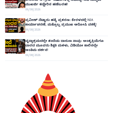
ತೀರಿಸಲು 'ಸಿ-ಗ್ರೇಡ್' ಸಿನಿಮಾಗಳಲ್ಲಿ ನಟಿಸಿದ್ದೆ: ನಟಿ ಸುಸ್ಮಿತಾ
ಮುಖರ್ಜಿ ಕಣ್ಣೀರಿನ ಹಣೆಬರಹ!
06/08/2026
ಪ್ರವೀಣ್ ನೆಟ್ಟಾರು ಹತ್ಯೆ ಪ್ರಕರಣ: ಕೇರಳದಲ್ಲಿ NIA
ಕಾರ್ಯಾಚರಣೆ, ಮತ್ತೊಬ್ಬ ಪ್ರಮುಖ ಆರೋಪಿ ವಶಕ್ಕೆ!
06/08/2026
ವೃದ್ಧಾಶ್ರಮದಲ್ಲೇ ತಂದೆಯ ದಾರುಣ ಸಾವು: ಅಂತ್ಯಕ್ರಿಯೆಗೂ
ಬಾರದ ಮೂವರು ಶಿಕ್ಷಕಿ ಮಕಳು, ವಿಡಿಯೋ ಕಾಲಿನಲ್ಲೇ
ಅಂತಿಮ ದರ್ಶನ!
06/08/2026