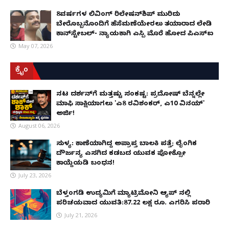
8ವರ್ಷಗಳ ಲಿವಿಂಗ್‌ ರಿಲೇಷನ್‌ಶಿಪ್ ಮುರಿದು
ಬೇರೊಬ್ಬನೊಂದಿಗೆ ಹೆಸೆಮಣೆಯೇರಲು ತಯಾರಾದ ಲೇಡಿ
ಕಾನ್‌ಸ್ಟೇಬಲ್- ನ್ಯಾಯಕ್ಕಾಗಿ ಎಸ್ಪಿ ಮೊರೆ ಹೋದ ಪಿಎಸ್ಐ
May 07, 2026
ಕ್ರೈಂ
ನಟ ದರ್ಶನ್‌ಗೆ ಮತ್ತಷ್ಟು ಸಂಕಷ್ಟ: ಪ್ರದೋಷ್ ಬೆನ್ನಲ್ಲೇ
ಮಾಫಿ ಸಾಕ್ಷಿಯಾಗಲು 'ಎ8 ರವಿಶಂಕರ್, ಎ10 ವಿನಯ್'
ಅರ್ಜಿ!
August 06, 2026
ಸುಳ್ಯ: ಕಾಣೆಯಾಗಿದ್ದ ಅಪ್ರಾಪ್ತ ಬಾಲಕಿ ಪತ್ತೆ; ಲೈಂಗಿಕ
ದೌರ್ಜನ್ಯ ಎಸಗಿದ ಕಡಬದ ಯುವಕ ಪೋಕ್ಸೋ
ಕಾಯ್ದೆಯಡಿ ಬಂಧನ!
July 23, 2026
ಬೆಳ್ತಂಗಡಿ ಉದ್ಯಮಿಗೆ ಮ್ಯಾಟ್ರಿಮೋನಿ ಆ್ಯಪ್ ನಲ್ಲಿ
ಪರಿಚಯವಾದ ಯುವತಿ:87.22 ಲಕ್ಷ ರೂ. ಎಗರಿಸಿ ಪರಾರಿ
July 21, 2026