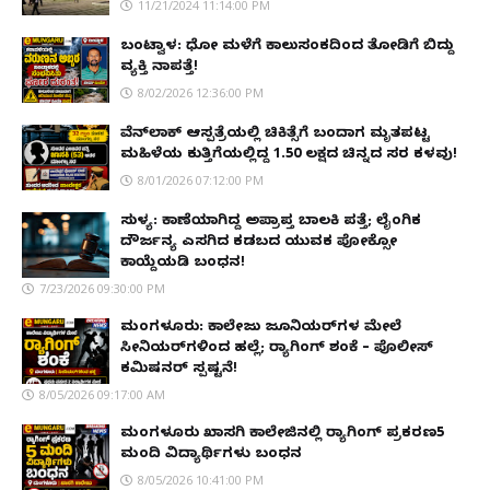
11/21/2024 11:14:00 PM
ಬಂಟ್ವಾಳ: ಧೋ ಮಳೆಗೆ ಕಾಲುಸಂಕದಿಂದ ತೋಡಿಗೆ ಬಿದ್ದು
ವ್ಯಕ್ತಿ ನಾಪತ್ತೆ!
8/02/2026 12:36:00 PM
ವೆನ್‌ಲಾಕ್ ಆಸ್ಪತ್ರೆಯಲ್ಲಿ ಚಿಕಿತ್ಸೆಗೆ ಬಂದಾಗ ಮೃತಪಟ್ಟ
ಮಹಿಳೆಯ ಕುತ್ತಿಗೆಯಲ್ಲಿದ್ದ ₹1.50 ಲಕ್ಷದ ಚಿನ್ನದ ಸರ ಕಳವು!
8/01/2026 07:12:00 PM
ಸುಳ್ಯ: ಕಾಣೆಯಾಗಿದ್ದ ಅಪ್ರಾಪ್ತ ಬಾಲಕಿ ಪತ್ತೆ; ಲೈಂಗಿಕ
ದೌರ್ಜನ್ಯ ಎಸಗಿದ ಕಡಬದ ಯುವಕ ಪೋಕ್ಸೋ
ಕಾಯ್ದೆಯಡಿ ಬಂಧನ!
7/23/2026 09:30:00 PM
ಮಂಗಳೂರು: ಕಾಲೇಜು ಜೂನಿಯರ್‌ಗಳ ಮೇಲೆ
ಸೀನಿಯರ್‌ಗಳಿಂದ ಹಲ್ಲೆ; ರ‌್ಯಾಗಿಂಗ್ ಶಂಕೆ – ಪೊಲೀಸ್
ಕಮಿಷನರ್ ಸ್ಪಷ್ಟನೆ!
8/05/2026 09:17:00 AM
ಮಂಗಳೂರು ಖಾಸಗಿ ಕಾಲೇಜಿನಲ್ಲಿ ರ‌್ಯಾಗಿಂಗ್ ಪ್ರಕರಣ5
ಮಂದಿ ವಿದ್ಯಾರ್ಥಿಗಳು ಬಂಧನ
8/05/2026 10:41:00 PM