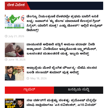
ದೇಶ ವಿದೇಶ
ಡೆಂಗ್ಯೂ ನಿಯಂತ್ರಣಕ್ಕೆ ದೇಶದಲ್ಲೇ ಪ್ರಥಮ ಬಾರಿಗೆ ಲಸಿಕೆ
ಲಭ್ಯ: ಜಪಾನ್‌ನ 'ಕ್ಯು ಡೆಂಗಾ' ಮಾರಾಟಕ್ಕೆ ಕೇಂದ್ರದ ಗ್ರೀನ್
ಸಿಗ್ನಲ್; ಯಾರಿಗೆ ಸೂಕ್ತ? ಎಷ್ಟು ಡೋಸ್? ಇಲ್ಲಿದೆ ಕಂಪ್ಲೀಟ್
ಡಿಟೇಲ್ಸ್!
July 21, 2026
ವಾಯುಪಡೆ ಅಧಿಕಾರಿ ಪತ್ನಿಗೆ ಅಮಲು ಪದಾರ್ಥ ನೀಡಿ
ಅತ್ಯಾಚಾರ- ವೀಡಿಯೋ ಇಟ್ಟುಕೊಂಡು ಬ್ಲ್ಯಾಕ್‌ಮೇಲ್,
ಬಲವಂತದ ಮತಾಂತರಕ್ಕೆ ಯತ್ನ, ಇಬ್ಬರು ಅರೆಸ್ಟ್
June 18, 2026
ಅಪ್ರಾಪ್ತೆಯ ಮೇಲೆ ಲೈಂಗಿಕ ದೌರ್ಜನ್ಯ- ಬಿಜೆಪಿ ಸಂಸದ
ಬಂಡಿ ಸಂಜಯ್ ಕುಮಾರ್ ಪುತ್ರ ಅರೆಸ್ಟ್
May 18, 2026
ಗ್ಲಾಮರ್
ಜನಪ್ರಿಯ ಸುದ್ದಿ
ನಟ ದರ್ಶನ್‌ಗೆ ಮತ್ತಷ್ಟು ಸಂಕಷ್ಟ: ಪ್ರದೋಷ್ ಬೆನ್ನಲ್ಲೇ
ಮಾಫಿ ಸಾಕ್ಷಿಯಾಗಲು 'ಎ8 ರವಿಶಂಕರ್, ಎ10 ವಿನಯ್'