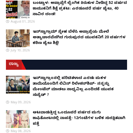
ಬಂಟ್ವಾಳ: ಅಪ್ರಾಪ್ತೆಗೆ ಲೈಂಗಿಕ ಕಿರುಕುಳ ನೀಡಿದ್ದ 52 ವರ್ಷದ
ಕಾಮುಕನಿಗೆ ಶಿಕ್ಷೆ ಪ್ರಕಟ: ಎರಡೂವರೆ ವರ್ಷ ಜೈಲು, ₹40
ಸಾವಿರ ದಂಡ!
August 01, 2026
ಇನ್‌ಸ್ಟಾಗ್ರಾಮ್ ಸ್ನೇಹ ಬೆಳೆಸಿ ಅಪ್ರಾಪ್ತೆಯ ಮೇಲೆ
ಅತ್ಯಾಚಾರವೆಸಗಿದ ಗುರುಪುರದ ಯುವಕನಿಗೆ 20 ವರ್ಷಗಳ
ಕಠಿಣ ಜೈಲು ಶಿಕ್ಷೆ!
July 10, 2026
ರಾಜ್ಯ
ಇನ್​ಸ್ಟಾಗ್ರಾಂನಲ್ಲಿ ಪರಿಚಿತಳಾದ ಎರಡು ಮಕ್ಕಳ
ತಾಯಿಯೊಂದಿಗೆ ಲಿವಿನ್ ರಿಲೇಶನ್​ಶಿಪ್- ನನ್ನನ್ನು
ಮೇಂಟೆನ್ ಮಾಡಲು ಸಾಧ್ಯವಿಲ್ಲ ಎಂದಿದಕ್ಕೆ ಯುವಕ
ಸುಸೈಡ್ ?
May 09, 2026
ಆಟವಾಡುತ್ತಿದ್ದ ಒಂದೂವರೆ ವರ್ಷದ ಮಗು
ಕಾಫಿತೋಟದಲ್ಲಿ ನಾಪತ್ತೆ- 12ಗಂಟೆಗಳ ಬಳಿಕ ಸುರಕ್ಷಿತವಾಗಿ
ಪತ್ತೆ
May 08, 2026