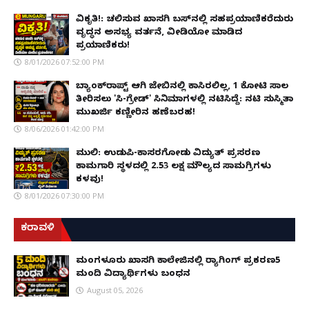
ವಿಕೃತಿ!: ಚಲಿಸುವ ಖಾಸಗಿ ಬಸ್‌ನಲ್ಲಿ ಸಹಪ್ರಯಾಣಿಕರೆದುರು
ವೃದ್ಧನ ಅಸಭ್ಯ ವರ್ತನೆ, ವೀಡಿಯೋ ಮಾಡಿದ
ಪ್ರಯಾಣಿಕರು!
8/01/2026 07:52:00 PM
ಬ್ಯಾಂಕ್‌ರಾಪ್ಟ್‌ ಆಗಿ ಜೇಬಿನಲ್ಲಿ ಕಾಸಿರಲಿಲ್ಲ, ₹1 ಕೋಟಿ ಸಾಲ
ತೀರಿಸಲು 'ಸಿ-ಗ್ರೇಡ್' ಸಿನಿಮಾಗಳಲ್ಲಿ ನಟಿಸಿದ್ದೆ: ನಟಿ ಸುಸ್ಮಿತಾ
ಮುಖರ್ಜಿ ಕಣ್ಣೀರಿನ ಹಣೆಬರಹ!
8/06/2026 01:42:00 PM
ಮುಲ್ಕಿ: ಉಡುಪಿ-ಕಾಸರಗೋಡು ವಿದ್ಯುತ್ ಪ್ರಸರಣ
ಕಾಮಗಾರಿ ಸ್ಥಳದಲ್ಲಿ ₹2.53 ಲಕ್ಷ ಮೌಲ್ಯದ ಸಾಮಗ್ರಿಗಳು
ಕಳವು!
8/01/2026 07:30:00 PM
ಕರಾವಳಿ
ಮಂಗಳೂರು ಖಾಸಗಿ ಕಾಲೇಜಿನಲ್ಲಿ ರ‌್ಯಾಗಿಂಗ್ ಪ್ರಕರಣ5
ಮಂದಿ ವಿದ್ಯಾರ್ಥಿಗಳು ಬಂಧನ
August 05, 2026