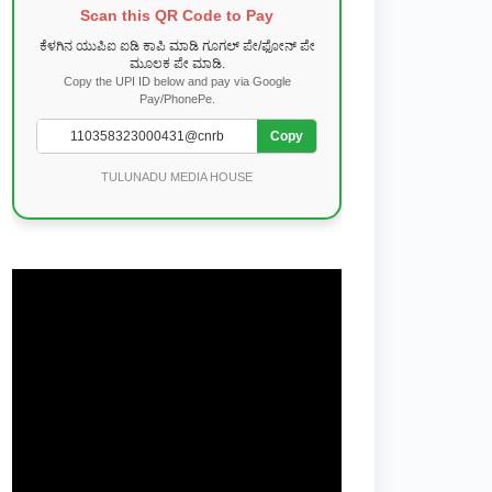
Scan this QR Code to Pay
ಕೆಳಗಿನ ಯುಪಿಐ ಐಡಿ ಕಾಪಿ ಮಾಡಿ ಗೂಗಲ್ ಪೇ/ಫೋನ್ ಪೇ
ಮೂಲಕ ಪೇ ಮಾಡಿ.
Copy the UPI ID below and pay via Google
Pay/PhonePe.
Copy
TULUNADU MEDIA HOUSE