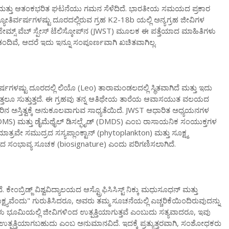
ಿಕ ಮತ್ತು ಆತಂಕಭರಿತ ಘಟನೆಯು ಗಮನ ಸೆಳೆದಿದೆ. ಭಾರತೀಯ ಸಮಯದ ಪ್ರಕಾರ
ಯೋತಿರ್ವರ್ಷಗಳಷ್ಟು ದೂರದಲ್ಲಿರುವ ಗ್ರಹ K2-18b ಯಲ್ಲಿ ಅನ್ಯಗ್ರಹ ಜೀವಿಗಳ
. ಜೇಮ್ಸ್ ವೆಬ್ ಸ್ಪೇಸ್ ಟೆಲಿಸ್ಕೋಪ್‌ನ (JWST) ಮೂಲಕ ಈ ಪತ್ತೆಯಾದ ಮಾಹಿತಿಗಳು
ದಿವೆ, ಆದರೆ ಇದು ಇನ್ನೂ ಸಂಪೂರ್ಣವಾಗಿ ಖಚಿತವಾಗಿಲ್ಲ.
ಷಗಳಷ್ಟು ದೂರದಲ್ಲಿ ಲಿಯೊ (Leo) ತಾರಾಮಂಡಲದಲ್ಲಿ ಸ್ಥಿತವಾಗಿದೆ ಮತ್ತು ಇದು
್ತಲೂ ಸುತ್ತುತ್ತದೆ. ಈ ಗ್ರಹವು ತನ್ನ ಆತಿಥೇಯ ತಾರೆಯ ಆವಾಸಯುತ ವಲಯದ
ಿನ ಅಸ್ತಿತ್ವಕ್ಕೆ ಅನುಕೂಲವಾಗುವ ಸಾಧ್ಯತೆಯಿದೆ. JWST ಆಧಾರಿತ ಅಧ್ಯಯನಗಳ
್ (DMS) ಮತ್ತು ಡೈಮೆಥೈಲ್ ಡಿಸಲ್ಫೈಡ್ (DMDS) ಎಂಬ ರಾಸಾಯನಿಕ ಸಂಯುಕ್ತಗಳ
್ರವೇ ಸಮುದ್ರದ ಸಸ್ಯಪ್ಲಾಂಕ್ಟಾನ್ (phytoplankton) ಮತ್ತು ಸೂಕ್ಷ್ಮ
ಧ್ಯದ ಸಂಭಾವ್ಯ ಸೂಚಕ (biosignature) ಎಂದು ಪರಿಗಣಿಸಲಾಗಿದೆ.
ಂಬ್ರಿಡ್ಜ್ ವಿಶ್ವವಿದ್ಯಾಲಯದ ಆಸ್ಟ್ರೊಫಿಸಿಸಿಸ್ಟ್ ನಿಕ್ಕು ಮಧುಸೂಧನ್ ಮತ್ತು
ಕ್ಷ್ಯವೆಂದು" ಗುರುತಿಸಿದರೂ, ಅವರು ತಮ್ಮ ಸೂಚನೆಯಲ್ಲಿ ಎಚ್ಚರಿಕೆಯಿಂದಿರುವುದನ್ನು
್. ಗಳು ಭೂಮಿಯಲ್ಲಿ ಜೀವಿಗಳಿಂದ ಉತ್ಪತ್ತಿಯಾಗುತ್ತವೆ ಎಂಬುದು ಸತ್ಯವಾದರೂ, ಇವು
ಿಂದ ಉತ್ಪತ್ತಿಯಾಗಬಹುದು ಎಂಬ ಅನುಮಾನವಿದೆ. ಇದಕ್ಕೆ ಪ್ರತ್ಯುತ್ತರವಾಗಿ, ಸಂಶೋಧಕರು