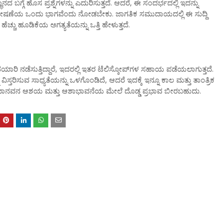
ದ ಬಗ್ಗೆ ಹೊಸ ಪ್ರಶ್ನೆಗಳನ್ನು ಎದುರಿಸುತ್ತದೆ. ಆದರೆ, ಈ ಸಂದರ್ಭದಲ್ಲಿ ಇದನ್ನು
ನು ಗವೇಷಣೆಯ ಒಂದು ಭಾಗವೆಂದು ನೋಡಬೇಕು. ಜಾಗತಿಕ ಸಮುದಾಯದಲ್ಲಿ ಈ ಸುದ್ದಿ
ಚ್ಚು ಹೂಡಿಕೆಯ ಅಗತ್ಯತೆಯನ್ನು ಒತ್ತಿ ಹೇಳುತ್ತದೆ.
ತಯಾರಿ ನಡೆಸುತ್ತಿದ್ದಾರೆ, ಇದರಲ್ಲಿ ಇತರ ಟೆಲಿಸ್ಕೋಪ್‌ಗಳ ಸಹಾಯ ಪಡೆಯಲಾಗುತ್ತದೆ.
ಿಸ್ತರಿಸುವ ಸಾಧ್ಯತೆಯನ್ನು ಒಳಗೊಂಡಿದೆ, ಆದರೆ ಇದಕ್ಕೆ ಇನ್ನೂ ಕಾಲ ಮತ್ತು ತಾಂತ್ರಿಕ
 ಮಾನವನ ಆಶಯ ಮತ್ತು ಆಶಾಭಾವನೆಯ ಮೇಲೆ ದೊಡ್ಡ ಪ್ರಭಾವ ಬೀರಬಹುದು.