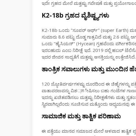
ಇದೇ ಗ್ರಹದ ಮೇಲೆ ಮತ್ತಷ್ಟು ಗವೇಷಣೆ ಮತ್ತು ಪ್ರಯೋಗಾಲಯ 
K2-18b ಗ್ರಹದ ವೈಶಿಷ್ಟ್ಯಗಳು
K2-18b ಒಂದು "ಸೂಪರ್ ಅರ್ಥ್" (super Earth) ಮತ್ತು
ಸುಮಾರು 8.6 ಪಟ್ಟು ದೊಡ್ಡ ಗಾತ್ರವಿದೆ ಮತ್ತು 2.6 ಪಟ್ಟು 
ಒಂದು "ಹೈಸಿಯನ್" (Hycean) ಗ್ರಹವೆಂದು ವರ್ಗೀಕರಿಸಲ
ಇರಬಹುದು ಎಂಬ ನಿರೀಕ್ಷೆ ಇದೆ. 2019 ರಲ್ಲಿ ಹಬಲ್ ಟೆಲಿಸ್
ಇದರ ಜೀವನ ಸಾಧ್ಯತೆಗೆ ಮತ್ತಷ್ಟು ಆಸಕ್ತಿಯನ್ನು ಉತ್ತೇಜಿಸಿದೆ.
ತಾಂತ್ರಿಕ ಸವಾಲುಗಳು ಮತ್ತು ಮುಂದಿನ ಹೆಜ್
120 ಜ್ಯೋತಿರ್ವರ್ಷಗಳಷ್ಟು ದೂರದಿಂದ ಈ ಚಿಹ್ನೆಗಳನ್ನು ಪ
ವಾತಾವರಣವನ್ನು ವಿಶ्लೇಷಿಸಲು ಬಹು ಗಂಟೆಗಳ ಗಾಣದಾಳವ
ಇದನ್ನು ಖಚಿತಪಡಿಸಲು ಮತ್ತಷ್ಟು ನಿರೀಕ್ಷಣೆಗಳು ಮತ್ತು ಸ್ವತ
ಸ್ಥಿರವಾಗಿಲ್ಲವೆಂದು ಸೂಚಿಸುವ ಮತ್ತೊಂದು ಅಧ್ಯಯನವು ಈ ಆಸ್ಥ
ಸಾಮಾಜಿಕ ಮತ್ತು ತಾತ್ವಿಕ ಪರಿಣಾಮ
ಈ ಪತ್ತೆಯು ಮಾನವ ಸಮಾಜದ ಮೇಲೆ ಆಳವಾದ ತಾತ್ವಿಕ ಪ್