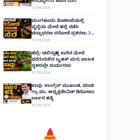
ಉದ್ಯೋಗದ ಹೊಸ ದಾರಿ
07/08/2026
ಮಂಗಳೂರು: ಕೊಣಾಜೆಯಲ್ಲಿ
ವೃದ್ಧೆಯ ಮೇಲೆ ಹಲ್ಲೆ ನಡೆಸಿ
ಚಿನ್ನಾಭರಣ ದರೋಡೆ ಪ್ರಕರಣ; 3
ದಿನಗಳಲ್ಲೇ ಆರೋಪಿಗಳ ಸೆರೆ!
07/08/2026
ಹೆಬ್ರಿ: ಚಲಿಸುತ್ತಿದ್ದ ಕಾರಿನ ಮೇಲೆ
ಧರೆಗುರುಳಿದ ಬೃಹತ್ ಮರ; ಚಾಲಕ
ಸ್ಥಳದಲ್ಲೇ ದುರ್ಮರಣ!
07/08/2026
ಕಾಪು: ಕಾಂಗ್ರೆಸ್ ಮುಖಂಡ, ಮಾಜಿ
ಗ್ರಾ.ಪಂ. ಅಧ್ಯಕ್ಷಡೇವಿಡ್ ಡಿಸೋಜಾ
ಬರ್ಬರ ಹತ್ಯೆ
07/08/2026