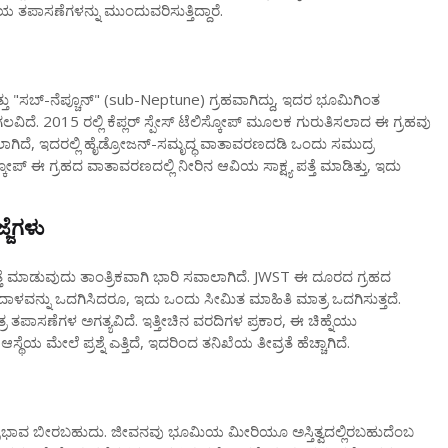
ತಪಾಸಣೆಗಳನ್ನು ಮುಂದುವರಿಸುತ್ತಿದ್ದಾರೆ.
 "ಸಬ್-ನೆಪ್ಚೂನ್" (sub-Neptune) ಗ್ರಹವಾಗಿದ್ದು, ಇದರ ಭೂಮಿಗಿಂತ
ಅಗಲವಿದೆ. 2015 ರಲ್ಲಿ ಕೆಪ್ಲರ್ ಸ್ಪೇಸ್ ಟೆಲಿಸ್ಕೋಪ್ ಮೂಲಕ ಗುರುತಿಸಲಾದ ಈ ಗ್ರಹವು
ಾಗಿದೆ, ಇದರಲ್ಲಿ ಹೈಡ್ರೋಜನ್-ಸಮೃದ್ಧ ವಾತಾವರಣದಡಿ ಒಂದು ಸಮುದ್ರ
ಕೋಪ್ ಈ ಗ್ರಹದ ವಾತಾವರಣದಲ್ಲಿ ನೀರಿನ ಆವಿಯ ಸಾಕ್ಷ್ಯ ಪತ್ತೆ ಮಾಡಿತ್ತು, ಇದು
ಜೆಗಳು
ತ್ತೆ ಮಾಡುವುದು ತಾಂತ್ರಿಕವಾಗಿ ಭಾರಿ ಸವಾಲಾಗಿದೆ. JWST ಈ ದೂರದ ಗ್ರಹದ
ನ್ನು ಒದಗಿಸಿದರೂ, ಇದು ಒಂದು ಸೀಮಿತ ಮಾಹಿತಿ ಮಾತ್ರ ಒದಗಿಸುತ್ತದೆ.
ಂತ್ರ ತಪಾಸಣೆಗಳ ಅಗತ್ಯವಿದೆ. ಇತ್ತೀಚಿನ ವರದಿಗಳ ಪ್ರಕಾರ, ಈ ಚಿಹ್ನೆಯು
ೆಯ ಮೇಲೆ ಪ್ರಶ್ನೆ ಎತ್ತಿದೆ, ಇದರಿಂದ ತನಿಖೆಯ ತೀವ್ರತೆ ಹೆಚ್ಚಾಗಿದೆ.
ರಭಾವ ಬೀರಬಹುದು. ಜೀವನವು ಭೂಮಿಯ ಮೀರಿಯೂ ಅಸ್ತಿತ್ವದಲ್ಲಿರಬಹುದೆಂಬ