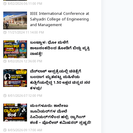
8/02/2026 06:11:00 PM
IEEE International Conference at
Sahyadri College of Engineering
and Management
11/21/2024 11:14:00 PM
ಬಂಟ್ವಾಳ: ಧೋ ಮಳೆಗೆ
ಕಾಲುಸಂಕದಿಂದ ತೋಡಿಗೆ ಬಿದ್ದು ವ್ಯಕ್ತಿ
ನಾಪತ್ತೆ!
8/02/2026 12:36:00 PM
ವೆನ್‌ಲಾಕ್ ಆಸ್ಪತ್ರೆಯಲ್ಲಿ ಚಿಕಿತ್ಸೆಗೆ
ಬಂದಾಗ ಮೃತಪಟ್ಟ ಮಹಿಳೆಯ
ಕುತ್ತಿಗೆಯಲ್ಲಿದ್ದ ₹1.50 ಲಕ್ಷದ ಚಿನ್ನದ ಸರ
ಕಳವು!
8/01/2026 07:12:00 PM
ಮಂಗಳೂರು: ಕಾಲೇಜು
ಜೂನಿಯರ್‌ಗಳ ಮೇಲೆ
ಸೀನಿಯರ್‌ಗಳಿಂದ ಹಲ್ಲೆ; ರ‌್ಯಾಗಿಂಗ್
ಶಂಕೆ – ಪೊಲೀಸ್ ಕಮಿಷನರ್ ಸ್ಪಷ್ಟನೆ!
8/05/2026 09:17:00 AM