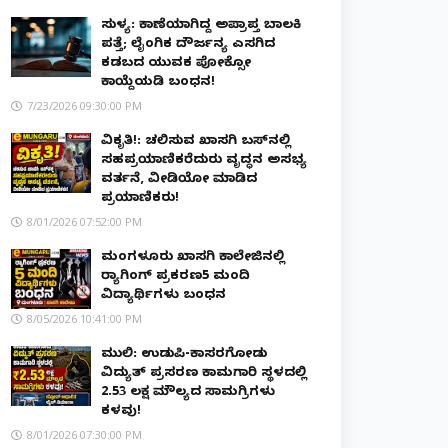
ಸುಳ್ಯ: ಕಾಣೆಯಾಗಿದ್ದ ಅಪ್ರಾಪ್ತ ಬಾಲಕಿ
ಪತ್ತೆ; ಲೈಂಗಿಕ ದೌರ್ಜನ್ಯ ಎಸಗಿದ
ಕಡಬದ ಯುವಕ ಪೋಕ್ಸೋ
ಕಾಯ್ದೆಯಡಿ ಬಂಧನ!
7/23/2026 09:30:00 PM
ವಿಕೃತಿ!: ಚಲಿಸುವ ಖಾಸಗಿ ಬಸ್‌ನಲ್ಲಿ
ಸಹಪ್ರಯಾಣಿಕರೆದುರು ವೃದ್ಧನ ಅಸಭ್ಯ
ವರ್ತನೆ, ವೀಡಿಯೋ ಮಾಡಿದ
ಪ್ರಯಾಣಿಕರು!
8/01/2026 07:52:00 PM
ಮಂಗಳೂರು ಖಾಸಗಿ ಕಾಲೇಜಿನಲ್ಲಿ
ರ‌್ಯಾಗಿಂಗ್ ಪ್ರಕರಣ5 ಮಂದಿ
ವಿದ್ಯಾರ್ಥಿಗಳು ಬಂಧನ
8/05/2026 10:41:00 PM
ಮುಲ್ಕಿ: ಉಡುಪಿ-ಕಾಸರಗೋಡು
ವಿದ್ಯುತ್ ಪ್ರಸರಣ ಕಾಮಗಾರಿ ಸ್ಥಳದಲ್ಲಿ
₹2.53 ಲಕ್ಷ ಮೌಲ್ಯದ ಸಾಮಗ್ರಿಗಳು
ಕಳವು!
8/01/2026 07:30:00 PM