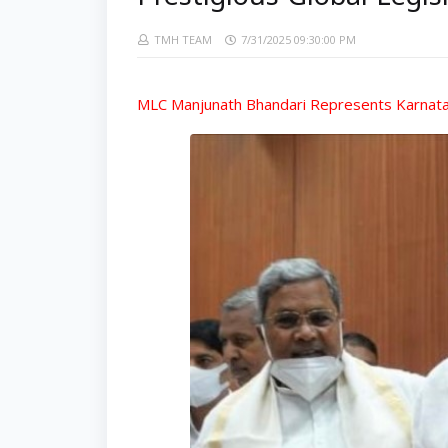
Prestigious Global Legis
TMH TEAM
7/31/2025 09:30:00 PM
MLC Manjunath Bhandari Represents Karnataka