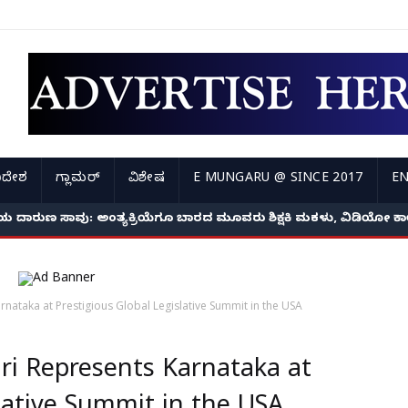
ಿದೇಶ
ಗ್ಲಾಮರ್
ವಿಶೇಷ
E MUNGARU @ SINCE 2017
EN
ದೆಯ ದಾರುಣ ಸಾವು: ಅಂತ್ಯಕ್ರಿಯೆಗೂ ಬಾರದ ಮೂವರು ಶಿಕ್ಷಕಿ ಮಕಳು, ವಿಡಿಯೋ ಕಾ
ataka at Prestigious Global Legislative Summit in the USA
i Represents Karnataka at