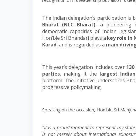
recognition of his leadership but also his dee
The Indian delegation’s participation is b
Bharat (NLC Bharat)
—a pioneering n
democratic capacities of Indian legisla
Hon’ble
Sri
Bhandari
plays
a
key
role
in
Karad
, and is regarded as a
main driving
This year’s delegation includes over
130
parties
, making it the
largest India
platform. The initiative underscores Bha
progressive policymaking.
Speaking
on
the
occasion,
Hon’ble
Sri
Manjun
“It is a proud moment to represent my state a
is not merely about international exposu