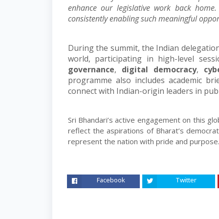
enhance
our
legislative
work
back
home.
consistently enabling such meaningful oppor
During
the
summit,
the
Indian
delegatio
world,
participating
in
high-level
sessi
governance
,
digital democracy
,
cyb
programme
also
includes
academic
bri
connect with Indian-origin leaders in publ
Sri Bhandari’s active engagement on this glo
reflect
the
aspirations
of
Bharat’s
democrat
represent the nation with pride and purpose
Facebook
Twitter