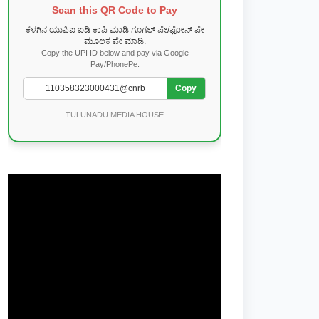
Scan this QR Code to Pay
ಕೆಳಗಿನ ಯುಪಿಐ ಐಡಿ ಕಾಪಿ ಮಾಡಿ ಗೂಗಲ್ ಪೇ/ಫೋನ್ ಪೇ
ಮೂಲಕ ಪೇ ಮಾಡಿ.
Copy the UPI ID below and pay via Google
Pay/PhonePe.
Copy
TULUNADU MEDIA HOUSE