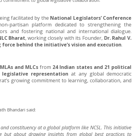
p commitment to global legislative collaboration.
eing facilitated by the
National Legislators’ Conference
on-partisan platform dedicated to strengthening the
tors and fostering national and international
dialogue.
NLC
Bharat
,
working
closely with its Founder,
Dr. Rahul V.
 force behind the initiative’s vision and execution
.
 MLAs and MLCs
from
24 Indian states and 21 political
n legislative representation
at any global democratic
rat’s growing commitment to learning, collaboration, and
ath
Bhandari
said:
nd constituency at a global platform like NCSL. This initiative
re but about drawing insights from global
best
practices
to