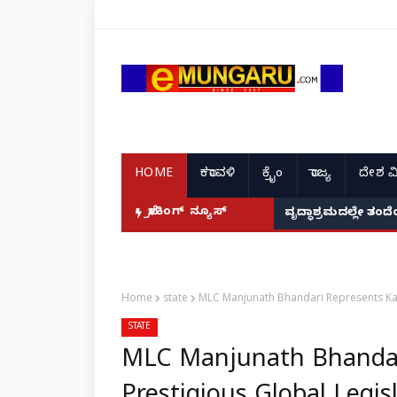
HOME
ಕರಾವಳಿ
ಕ್ರೈಂ
ರಾಜ್ಯ
ದೇಶ ವ
ಬ್ರೇಕಿಂಗ್ ನ್ಯೂಸ್
ವೃದ್ಧಾಶ್ರಮದಲ್ಲೇ ತಂ
Home
state
MLC Manjunath Bhandari Represents Karn
STATE
MLC Manjunath Bhandar