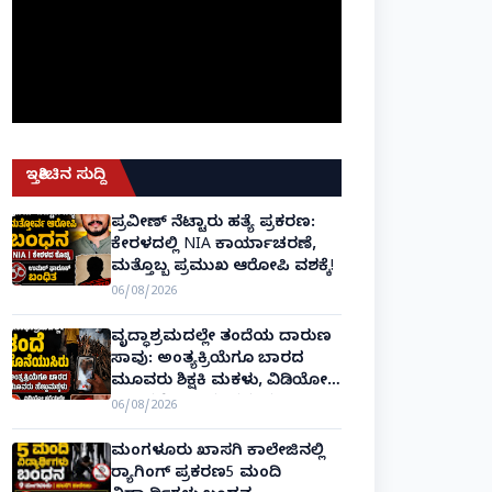
ಇತ್ತೀಚಿನ ಸುದ್ದಿ
ಪ್ರವೀಣ್ ನೆಟ್ಟಾರು ಹತ್ಯೆ ಪ್ರಕರಣ:
ಕೇರಳದಲ್ಲಿ NIA ಕಾರ್ಯಾಚರಣೆ,
ಮತ್ತೊಬ್ಬ ಪ್ರಮುಖ ಆರೋಪಿ ವಶಕ್ಕೆ!
06/08/2026
ವೃದ್ಧಾಶ್ರಮದಲ್ಲೇ ತಂದೆಯ ದಾರುಣ
ಸಾವು: ಅಂತ್ಯಕ್ರಿಯೆಗೂ ಬಾರದ
ಮೂವರು ಶಿಕ್ಷಕಿ ಮಕಳು, ವಿಡಿಯೋ
ಕಾಲಿನಲ್ಲೇ ಅಂತಿಮ ದರ್ಶನ!
06/08/2026
ಮಂಗಳೂರು ಖಾಸಗಿ ಕಾಲೇಜಿನಲ್ಲಿ
ರ‌್ಯಾಗಿಂಗ್ ಪ್ರಕರಣ5 ಮಂದಿ