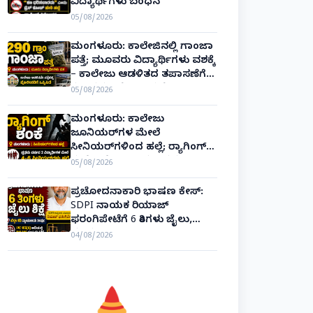
ವಿದ್ಯಾರ್ಥಿಗಳು ಬಂಧನ
05/08/2026
ಮಂಗಳೂರು: ಕಾಲೇಜಿನಲ್ಲಿ ಗಾಂಜಾ
ಪತ್ತೆ; ಮೂವರು ವಿದ್ಯಾರ್ಥಿಗಳು ವಶಕ್ಕೆ
– ಕಾಲೇಜು ಆಡಳಿತದ ತಪಾಸಣೆಗೆ
ಕಮಿಷನರ್ ರೆಡ್ಡಿ ಶ್ಲಾಘನೆ!
05/08/2026
ಮಂಗಳೂರು: ಕಾಲೇಜು
ಜೂನಿಯರ್‌ಗಳ ಮೇಲೆ
ಸೀನಿಯರ್‌ಗಳಿಂದ ಹಲ್ಲೆ; ರ‌್ಯಾಗಿಂಗ್
ಶಂಕೆ – ಪೊಲೀಸ್ ಕಮಿಷನರ್
05/08/2026
ಸ್ಪಷ್ಟನೆ!
ಪ್ರಚೋದನಾಕಾರಿ ಭಾಷಣ ಕೇಸ್:
SDPI ನಾಯಕ ರಿಯಾಜ್
ಫರಂಗಿಪೇಟೆಗೆ 6 ತಿಂಗಳು ಜೈಲು,
ದಂಡ!
04/08/2026