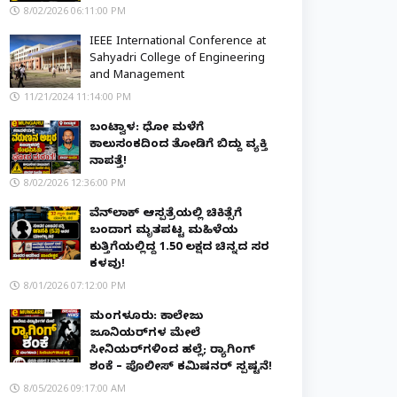
8/02/2026 06:11:00 PM
IEEE International Conference at
Sahyadri College of Engineering
and Management
11/21/2024 11:14:00 PM
ಬಂಟ್ವಾಳ: ಧೋ ಮಳೆಗೆ
ಕಾಲುಸಂಕದಿಂದ ತೋಡಿಗೆ ಬಿದ್ದು ವ್ಯಕ್ತಿ
ನಾಪತ್ತೆ!
8/02/2026 12:36:00 PM
ವೆನ್‌ಲಾಕ್ ಆಸ್ಪತ್ರೆಯಲ್ಲಿ ಚಿಕಿತ್ಸೆಗೆ
ಬಂದಾಗ ಮೃತಪಟ್ಟ ಮಹಿಳೆಯ
ಕುತ್ತಿಗೆಯಲ್ಲಿದ್ದ ₹1.50 ಲಕ್ಷದ ಚಿನ್ನದ ಸರ
ಕಳವು!
8/01/2026 07:12:00 PM
ಮಂಗಳೂರು: ಕಾಲೇಜು
ಜೂನಿಯರ್‌ಗಳ ಮೇಲೆ
ಸೀನಿಯರ್‌ಗಳಿಂದ ಹಲ್ಲೆ; ರ‌್ಯಾಗಿಂಗ್
ಶಂಕೆ – ಪೊಲೀಸ್ ಕಮಿಷನರ್ ಸ್ಪಷ್ಟನೆ!
8/05/2026 09:17:00 AM