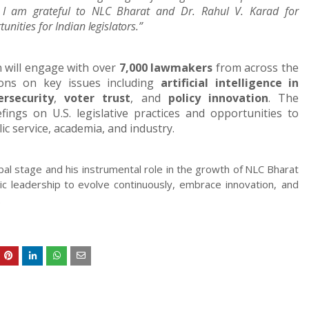
I
am
grateful
to
NLC
Bharat and Dr. Rahul V. Karad for
tunities for Indian
legislators.”
n
will
engage
with
over
7,000
lawmakers
from
across the
ons
on
key
issues
including
artificial
intelligence
in
ersecurity
,
voter trust
, and
policy innovation
. The
efings
on
U.S.
legislative
practices
and
opportunities
to
ic service, academia, and industry.
bal stage and his instrumental role in the growth of
NLC
Bharat
ic
leadership
to
evolve
continuously, embrace innovation, and
.