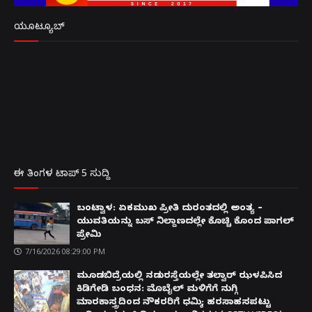
ಯೂಟ್ಯೂಬ್
ಈ ತಿಂಗಳ ಟಾಪ್ 5 ಸುದ್ದಿ
ಬಂಟ್ವಾಳ: ಏಕಮುಖ ಪ್ರೀತಿ ದುರಂತದಲ್ಲಿ ಅಂತ್ಯ –
ಯುವತಿಯನ್ನು ಬಸ್ ನಿಲ್ದಾಣದಲ್ಲೇ ಕೊಚ್ಚಿ ಕೊಂದ ಪಾಗಲ್
ಪ್ರೇಮಿ
7/16/2026 08:29:00 PM
ಮೂಡಬಿದ್ರೆಯಲ್ಲಿ ನಡುರಸ್ತೆಯಲ್ಲೇ ತಲ್ವಾರ್ ಝಳಪಿಸಿದ
ಕಿಡಿಗೇಡಿ ಬಂಧನ: ಮೊಬೈಲ್ ಮಳಿಗೆಗೆ ನುಗ್ಗಿ
ಮಾರಕಾಸ್ತ್ರದಿಂದ ನೌಕರರಿಗೆ ಧಮ್ಕಿ; ಹರಸಾಹಸಪಟ್ಟು