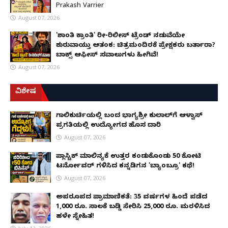
Prakash Varrier
August 07, 2026
'ಶಾಂತಿ ಕ್ರಾಂತಿ' ರೀ-ರಿಲೀಸ್ ಟ್ರೆಂಡ್ ನಡುವೆಯೇ
ಶುರುವಾಯ್ತು ಆತಂಕ: ಚಿತ್ರಮಂದಿರಕ್ಕೆ ಪ್ರೇಕ್ಷಕರು ಬರ್ತಾರಾ?
ಬಾಕ್ಸ್ ಆಫೀಸ್ ಸವಾಲುಗಳು ಹೀಗಿವೆ!
August 07, 2026
ವಿಶೇಷ
ಗಾಲಿಕುರ್ಚಿಯಲ್ಲಿ ಬಂದ ಭಾಗ್ಯಶ್ರೀ ಕುಲಾಲ್‌ಗೆ ಆಳ್ವಾಸ್
ಪ್ರಗತಿಯಲ್ಲಿ ಉದ್ಯೋಗದ ಹೊಸ ದಾರಿ
August 07, 2026
ಪ್ಲಾಸ್ಟಿಕ್ ಮಾಲಿನ್ಯಕ್ಕೆ ಉತ್ತರ ಕಂಡುಕೊಂಡು ₹50 ಕೋಟಿ
ಟರ್ನೋವರ್ ಗಳಿಸಿದ ಕನ್ನಡಿಗನ 'ಬ್ಯಾಂಬ್ರೂ' ಕಥೆ!
August 07, 2026
ಅಪರೂಪದ ಪ್ರಾಮಾಣಿಕತೆ: 35 ವರ್ಷಗಳ ಹಿಂದೆ ಪಡೆದ
1,000 ರೂ. ಸಾಲಕ್ಕೆ ಬಡ್ಡಿ ಸೇರಿಸಿ 25,000 ರೂ. ಮರಳಿಸಿದ
ಹಳೇ ಸ್ನೇಹಿತ!