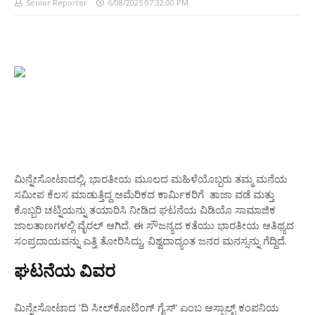
Senior Reporter
6/08/2025 07:32:00 PM
ಮಿನ್ನೇಸೋಟಾದಲ್ಲಿ, ಭಾರತೀಯ ಮೂಲದ ಮಹಿಳೆಯೊಬ್ಬರು ತಮ್ಮ ಮನೆಯ
ಸಮೀಪ ಕೆಲಸ ಮಾಡುತ್ತಿದ್ದ ಅಮೆರಿಕದ ಕಾರ್ಮಿಕರಿಗೆ ತಾಜಾ ವಡೆ ಮತ್ತು
ಕೊಬ್ಬರಿ ಚಟ್ನಿಯನ್ನು ತಯಾರಿಸಿ ನೀಡಿದ ಘಟನೆಯ ವಿಡಿಯೊ ಸಾಮಾಜಿಕ
ಜಾಲತಾಣಗಳಲ್ಲಿ ವೈರಲ್ ಆಗಿದೆ. ಈ ಸೌಜನ್ಯದ ಕತೆಯು ಭಾರತೀಯ ಆತಿಥ್ಯದ
ಸಂಪ್ರದಾಯವನ್ನು ಎತ್ತಿ ತೋರಿಸಿದ್ದು, ವಿಶ್ವದಾದ್ಯಂತ ಜನರ ಮನಸ್ಸನ್ನು ಗೆದ್ದಿದೆ.
ಘಟನೆಯ ವಿವರ
ಮಿನ್ನೇಸೋಟಾದ 'ದಿ ಸೀಲ್‌ಕೋಟಿಂಗ್ ಗೈಸ್' ಎಂಬ ಆಸ್ಫಾಲ್ಟ್ ಕಂಪನಿಯ