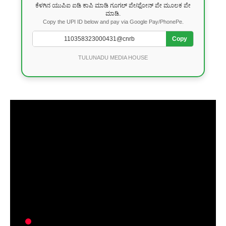
ಕೆಳಗಿನ ಯುಪಿಐ ಐಡಿ ಕಾಪಿ ಮಾಡಿ ಗೂಗಲ್ ಪೇ/ಫೋನ್ ಪೇ ಮೂಲಕ ಪೇ
ಮಾಡಿ.
Copy the UPI ID below and pay via Google Pay/PhonePe.
Copy
TULUNADU MEDIA HOUSE