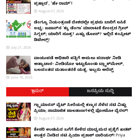
ಪ್ರಹ್ಲಾದ’, ‘ಹೇ ರಾಮ್’!
August 07, 2026
ಡೆಂಗ್ಯೂ ನಿಯಂತ್ರಣಕ್ಕೆ ದೇಶದಲ್ಲೇ ಪ್ರಥಮ ಬಾರಿಗೆ ಲಸಿಕೆ
ಲಭ್ಯ: ಜಪಾನ್‌ನ 'ಕ್ಯು ಡೆಂಗಾ' ಮಾರಾಟಕ್ಕೆ ಕೇಂದ್ರದ ಗ್ರೀನ್
ಸಿಗ್ನಲ್; ಯಾರಿಗೆ ಸೂಕ್ತ? ಎಷ್ಟು ಡೋಸ್? ಇಲ್ಲಿದೆ ಕಂಪ್ಲೀಟ್
ಡಿಟೇಲ್ಸ್!
July 21, 2026
ವಾಯುಪಡೆ ಅಧಿಕಾರಿ ಪತ್ನಿಗೆ ಅಮಲು ಪದಾರ್ಥ ನೀಡಿ
ಅತ್ಯಾಚಾರ- ವೀಡಿಯೋ ಇಟ್ಟುಕೊಂಡು ಬ್ಲ್ಯಾಕ್‌ಮೇಲ್,
ಬಲವಂತದ ಮತಾಂತರಕ್ಕೆ ಯತ್ನ, ಇಬ್ಬರು ಅರೆಸ್ಟ್
June 18, 2026
ಗ್ಲಾಮರ್
ಜನಪ್ರಿಯ ಸುದ್ದಿ
ಗ್ಲ್ಯಾಮಾರಸ್ ವೈಟ್‌ ಸೀರೆಯಲ್ಲಿ ಕಣ್ಮನ ಸೆಳೆದ ನಟಿ ವಿಷ್ಣು
ಪ್ರಿಯಾ; ಸಾಮಾಜಿಕ ಜಾಲತಾಣಗಳಲ್ಲಿ ಫೋಟೋ ವೈರಲ್!
August 07, 2026
ಕೇಸರಿ ಉಡುಪಿನ ಬಗೆಗೆ ಕೇಳಿದ ಮಾಧ್ಯಮದ ಪ್ರಶ್ನೆಗೆ ಖಡಕ್
ಉತ್ತರ ನೀಡಿದ ನಟಿ ಪ್ರಿಯಾ ಪ್ರಕಾಶ್ ವಾರಿಯರ್! Priya