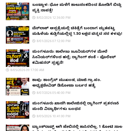
ಬಂಟ್ವಾಳ: ಧೋ ಮಳೆಗೆ ಕಾಲುಸಂಕದಿಂದ ತೋಡಿಗೆ ಬಿದ್ದು
ವ್ಯಕ್ತಿ ನಾಪತ್ತೆ!
8/02/2026 12:36:00 PM
ವೆನ್‌ಲಾಕ್ ಆಸ್ಪತ್ರೆಯಲ್ಲಿ ಚಿಕಿತ್ಸೆಗೆ ಬಂದಾಗ ಮೃತಪಟ್ಟ
ಮಹಿಳೆಯ ಕುತ್ತಿಗೆಯಲ್ಲಿದ್ದ ₹1.50 ಲಕ್ಷದ ಚಿನ್ನದ ಸರ ಕಳವು!
8/01/2026 07:12:00 PM
ಮಂಗಳೂರು: ಕಾಲೇಜು ಜೂನಿಯರ್‌ಗಳ ಮೇಲೆ
ಸೀನಿಯರ್‌ಗಳಿಂದ ಹಲ್ಲೆ; ರ‌್ಯಾಗಿಂಗ್ ಶಂಕೆ – ಪೊಲೀಸ್
ಕಮಿಷನರ್ ಸ್ಪಷ್ಟನೆ!
8/05/2026 09:17:00 AM
ಕಾಪು: ಕಾಂಗ್ರೆಸ್ ಮುಖಂಡ, ಮಾಜಿ ಗ್ರಾ.ಪಂ.
ಅಧ್ಯಕ್ಷಡೇವಿಡ್ ಡಿಸೋಜಾ ಬರ್ಬರ ಹತ್ಯೆ
8/07/2026 05:40:00 PM
ಮಂಗಳೂರು ಖಾಸಗಿ ಕಾಲೇಜಿನಲ್ಲಿ ರ‌್ಯಾಗಿಂಗ್ ಪ್ರಕರಣ5
ಮಂದಿ ವಿದ್ಯಾರ್ಥಿಗಳು ಬಂಧನ
8/05/2026 10:41:00 PM
ಬ್ಯಾಂಕ್‌ರಾಪ್ಟ್‌ ಆಗಿ ಜೇಬಿನಲ್ಲಿ ಕಾಸಿರಲಿಲ್ಲ, ₹1 ಕೋಟಿ ಸಾಲ