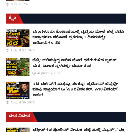
May 07, 2026
ಕ್ರೈಂ
ಮಂಗಳೂರು: ಕೊಣಾಜೆಯಲ್ಲಿ ವೃದ್ಧೆಯ ಮೇಲೆ ಹಲ್ಲೆ ನಡೆಸಿ
ಚಿನ್ನಾಭರಣ ದರೋಡೆ ಪ್ರಕರಣ; 3 ದಿನಗಳಲ್ಲೇ
ಆರೋಪಿಗಳ ಸೆರೆ!
August 07, 2026
ಹೆಬ್ರಿ: ಚಲಿಸುತ್ತಿದ್ದ ಕಾರಿನ ಮೇಲೆ ಧರೆಗುರುಳಿದ ಬೃಹತ್
ಮರ; ಚಾಲಕ ಸ್ಥಳದಲ್ಲೇ ದುರ್ಮರಣ!
August 07, 2026
ನಟ ದರ್ಶನ್‌ಗೆ ಮತ್ತಷ್ಟು ಸಂಕಷ್ಟ: ಪ್ರದೋಷ್ ಬೆನ್ನಲ್ಲೇ
ಮಾಫಿ ಸಾಕ್ಷಿಯಾಗಲು 'ಎ8 ರವಿಶಂಕರ್, ಎ10 ವಿನಯ್'
ಅರ್ಜಿ!
August 06, 2026
ದೇಶ ವಿದೇಶ
ಛತ್ತೀಸ್‌ಗಢ ಪೊಲೀಸ್ ನೇಮಕ ಪಟ್ಟಿಯಲ್ಲಿ‘ನ್ಯೂಸ್’, ‘ಭಕ್ತ