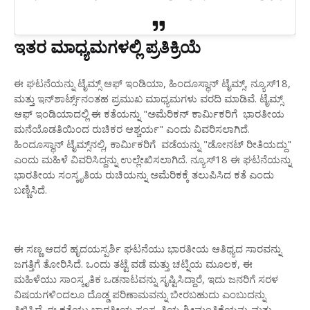
ಇತರ ಮಾಧ್ಯಮಗಳಲ್ಲಿ ಪ್ರತಿಕ್ರಿಯೆ
ಈ ಘಟನೆಯನ್ನು ಟೈಮ್ಸ್ ಆಫ್ ಇಂಡಿಯಾ, ಹಿಂದೂಸ್ಥಾನ್ ಟೈಮ್ಸ್, ನ್ಯೂಸ್18,
ಮತ್ತು ಇನ್‌ಶಾರ್ಟ್ಸ್‌ನಂತಹ ಪ್ರಮುಖ ಮಾಧ್ಯಮಗಳು ವರದಿ ಮಾಡಿವೆ. ಟೈಮ್ಸ್
ಆಫ್ ಇಂಡಿಯಾದಲ್ಲಿ ಈ ಕತೆಯನ್ನು "ಅಮೆರಿಕನ್ ಕಾರ್ಮಿಕರಿಗೆ ಭಾರತೀಯ
ಮನೆಯೊಡತಿಯಿಂದ ರುಚಿಕರ ಆಶ್ಚರ್ಯ" ಎಂದು ವಿವರಿಸಲಾಗಿದೆ.
ಹಿಂದೂಸ್ಥಾನ್ ಟೈಮ್ಸ್‌ನಲ್ಲಿ, ಕಾರ್ಮಿಕರಿಗೆ ವಡೆಯನ್ನು "ಡೋನಟ್ ರೀತಿಯದ್ದು"
ಎಂದು ಮಹಿಳೆ ವಿವರಿಸಿದ್ದನ್ನು ಉಲ್ಲೇಖಿಸಲಾಗಿದೆ. ನ್ಯೂಸ್18 ಈ ಘಟನೆಯನ್ನು
ಭಾರತೀಯ ಸಂಸ್ಕೃತಿಯ ರುಚಿಯನ್ನು ಅಮೆರಿಕಕ್ಕೆ ತಲುಪಿಸಿದ ಕತೆ ಎಂದು
ಬಣ್ಣಿಸಿದೆ.
ಈ ಸಣ್ಣ ಆದರೆ ಹೃದಯಸ್ಪರ್ಶಿ ಘಟನೆಯು ಭಾರತೀಯ ಆತಿಥ್ಯದ ಸಾರವನ್ನು
ಜಗತ್ತಿಗೆ ತೋರಿಸಿದೆ. ಒಂದು ತಟ್ಟೆ ವಡೆ ಮತ್ತು ಚಟ್ನಿಯ ಮೂಲಕ, ಈ
ಮಹಿಳೆಯು ಸಾಂಸ್ಕೃತಿಕ ಒಡನಾಟವನ್ನು ಸೃಷ್ಟಿಸಿದ್ದಾರೆ, ಇದು ಜನರಿಗೆ ಸರಳ
ವಿಷಯಗಳಿಂದಲೂ ದೊಡ್ಡ ಪರಿಣಾಮವನ್ನು ಬೀರಬಹುದು ಎಂಬುದನ್ನು
ತಿಳಿಸಿದೆ. ಈ ಕತೆಯು ಭಾರತೀಯ ಸಂಸ್ಕೃತಿಯ ಶ್ರೀಮಂತಿಕೆಯನ್ನು ಮತ್ತು