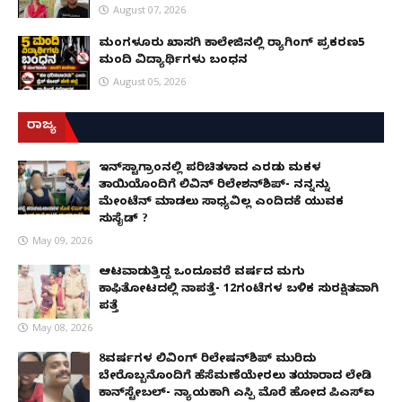
August 07, 2026
ಮಂಗಳೂರು ಖಾಸಗಿ ಕಾಲೇಜಿನಲ್ಲಿ ರ‌್ಯಾಗಿಂಗ್ ಪ್ರಕರಣ5
ಮಂದಿ ವಿದ್ಯಾರ್ಥಿಗಳು ಬಂಧನ
August 05, 2026
ರಾಜ್ಯ
ಇನ್​ಸ್ಟಾಗ್ರಾಂನಲ್ಲಿ ಪರಿಚಿತಳಾದ ಎರಡು ಮಕ್ಕಳ
ತಾಯಿಯೊಂದಿಗೆ ಲಿವಿನ್ ರಿಲೇಶನ್​ಶಿಪ್- ನನ್ನನ್ನು
ಮೇಂಟೆನ್ ಮಾಡಲು ಸಾಧ್ಯವಿಲ್ಲ ಎಂದಿದಕ್ಕೆ ಯುವಕ
ಸುಸೈಡ್ ?
May 09, 2026
ಆಟವಾಡುತ್ತಿದ್ದ ಒಂದೂವರೆ ವರ್ಷದ ಮಗು
ಕಾಫಿತೋಟದಲ್ಲಿ ನಾಪತ್ತೆ- 12ಗಂಟೆಗಳ ಬಳಿಕ ಸುರಕ್ಷಿತವಾಗಿ
ಪತ್ತೆ
May 08, 2026
8ವರ್ಷಗಳ ಲಿವಿಂಗ್‌ ರಿಲೇಷನ್‌ಶಿಪ್ ಮುರಿದು
ಬೇರೊಬ್ಬನೊಂದಿಗೆ ಹೆಸೆಮಣೆಯೇರಲು ತಯಾರಾದ ಲೇಡಿ
ಕಾನ್‌ಸ್ಟೇಬಲ್- ನ್ಯಾಯಕ್ಕಾಗಿ ಎಸ್ಪಿ ಮೊರೆ ಹೋದ ಪಿಎಸ್ಐ