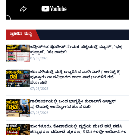
ಇತ್ತೀಚಿನ ಸುದ್ದಿ
ಛತ್ತೀಸ್‌ಗಢ ಪೊಲೀಸ್ ನೇಮಕ ಪಟ್ಟಿಯಲ್ಲಿ‘ನ್ಯೂಸ್’, ‘ಭಕ್ತ
ಪ್ರಹ್ಲಾದ’, ‘ಹೇ ರಾಮ್’!
07/08/2026
ಕರಾವಳಿಯಲ್ಲಿ ಮತ್ತೆ ಅಬ್ಬರಿಸಿದ ಮಳೆ: ನಾಳೆ ( ಆಗಷ್ಟ್ 8)
ಪುತ್ತೂರು ಉಪವಿಭಾಗದ ಶಾಲಾ-ಕಾಲೇಜುಗಳಿಗೆ ರಜೆ
ಘೋಷಣೆ!
07/08/2026
ಗಾಲಿಕುರ್ಚಿಯಲ್ಲಿ ಬಂದ ಭಾಗ್ಯಶ್ರೀ ಕುಲಾಲ್‌ಗೆ ಆಳ್ವಾಸ್
ಪ್ರಗತಿಯಲ್ಲಿ ಉದ್ಯೋಗದ ಹೊಸ ದಾರಿ
07/08/2026
ಮಂಗಳೂರು: ಕೊಣಾಜೆಯಲ್ಲಿ ವೃದ್ಧೆಯ ಮೇಲೆ ಹಲ್ಲೆ ನಡೆಸಿ
ಚಿನ್ನಾಭರಣ ದರೋಡೆ ಪ್ರಕರಣ; 3 ದಿನಗಳಲ್ಲೇ ಆರೋಪಿಗಳ