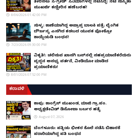
ತೀರಿಸಲು 'ಸಿ-ಗ್ರೇಡ್' ಸಿನಿಮಾಗಳಲ್ಲಿ ನಟಿಸಿದ್ದೆ: ನಟಿ ಸುಸ್ಮಿತಾ
ಮುಖರ್ಜಿ ಕಣ್ಣೀರಿನ ಹಣೆಬರಹ!
8/06/2026 01:42:00 PM
ಸುಳ್ಯ: ಕಾಣೆಯಾಗಿದ್ದ ಅಪ್ರಾಪ್ತ ಬಾಲಕಿ ಪತ್ತೆ; ಲೈಂಗಿಕ
ದೌರ್ಜನ್ಯ ಎಸಗಿದ ಕಡಬದ ಯುವಕ ಪೋಕ್ಸೋ
ಕಾಯ್ದೆಯಡಿ ಬಂಧನ!
7/23/2026 09:30:00 PM
ವಿಕೃತಿ!: ಚಲಿಸುವ ಖಾಸಗಿ ಬಸ್‌ನಲ್ಲಿ ಸಹಪ್ರಯಾಣಿಕರೆದುರು
ವೃದ್ಧನ ಅಸಭ್ಯ ವರ್ತನೆ, ವೀಡಿಯೋ ಮಾಡಿದ
ಪ್ರಯಾಣಿಕರು!
8/01/2026 07:52:00 PM
ಕರಾವಳಿ
ಕಾಪು: ಕಾಂಗ್ರೆಸ್ ಮುಖಂಡ, ಮಾಜಿ ಗ್ರಾ.ಪಂ.
ಅಧ್ಯಕ್ಷಡೇವಿಡ್ ಡಿಸೋಜಾ ಬರ್ಬರ ಹತ್ಯೆ
August 07, 2026
ಬೆಂಗಳೂರು: ಪತ್ನಿಯ ಭೀಕರ ಕೊಲೆ ನಡೆಸಿ ಬಿಹಾರಕ್ಕೆ
ಪರಾರಿಯಾಗಿದ್ದ ಪತಿ ಬಂಧನ