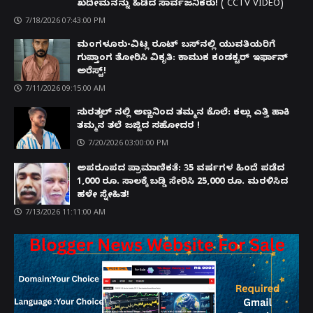
ಖದೀಮನನ್ನು ಹಿಡಿದ ಸಾರ್ವಜನಿಕರು! ( CCTV VIDEO)
7/18/2026 07:43:00 PM
ಮಂಗಳೂರು-ವಿಟ್ಲ ರೂಟ್ ಬಸ್‌ನಲ್ಲಿ ಯುವತಿಯರಿಗೆ
ಗುಪ್ತಾಂಗ ತೋರಿಸಿ ವಿಕೃತಿ: ಕಾಮುಕ ಕಂಡಕ್ಟರ್ ಇರ್ಫಾನ್
ಅರೆಸ್ಟ್!
7/11/2026 09:15:00 AM
ಸುರತ್ಕಲ್ ನಲ್ಲಿ ಅಣ್ಣನಿಂದ ತಮ್ಮನ ಕೊಲೆ: ಕಲ್ಲು ಎತ್ತಿ ಹಾಕಿ
ತಮ್ಮನ ತಲೆ ಜಜ್ಜಿದ ಸಹೋದರ !
7/20/2026 03:00:00 PM
ಅಪರೂಪದ ಪ್ರಾಮಾಣಿಕತೆ: 35 ವರ್ಷಗಳ ಹಿಂದೆ ಪಡೆದ
1,000 ರೂ. ಸಾಲಕ್ಕೆ ಬಡ್ಡಿ ಸೇರಿಸಿ 25,000 ರೂ. ಮರಳಿಸಿದ
ಹಳೇ ಸ್ನೇಹಿತ!
7/13/2026 11:11:00 AM