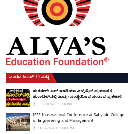
ವಾರದ ಟಾಪ್ 10 ಸುದ್ದಿ
ಸುರತ್ಕಲ್: ಏರ್ ಇಂಡಿಯಾ ಎಕ್ಸ್‌ಪ್ರೆಸ್ ಪ್ರಯಾಣಿಕ
ಹೋಟೆಲ್‌ನಲ್ಲಿ ಸಾವು; ಸಂಸ್ಥೆಯಿಂದ ಸಂತಾಪ ಪ್ರಕಟಣೆ
8/02/2026 06:11:00 PM
IEEE International Conference at Sahyadri College
of Engineering and Management
11/21/2024 11:14:00 PM