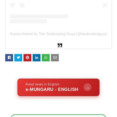
A post shared by The Sealcoating Guys (@sealcoatinguys)
Read news in English
→
e-MUNGARU - ENGLISH