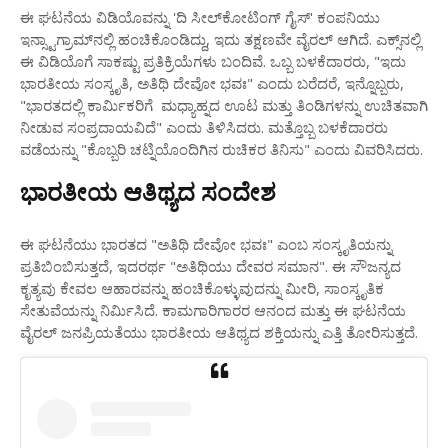
ಈ ಘಟನೆಯ ವಿಡಿಯೊವನ್ನು 'ದಿ ಸೀಲ್‌ಕೋಟಿಂಗ್ ಗೈಸ್' ಕಂಪನಿಯು
ಇನ್ಸ್ಟಾಗ್ರಾಮ್‌ನಲ್ಲಿ ಹಂಚಿಕೊಂಡಿದ್ದು, ಇದು ತಕ್ಷಣವೇ ವೈರಲ್ ಆಗಿದೆ. ಎಕ್ಸ್‌ನಲ್ಲಿ
ಈ ವಿಡಿಯೊಗೆ ಸಾಕಷ್ಟು ಪ್ರತಿಕ್ರಿಯೆಗಳು ಬಂದಿವೆ. ಒಬ್ಬ ಬಳಕೆದಾರರು, "ಇದು
ಭಾರತೀಯ ಸಂಸ್ಕೃತಿ, ಅತಿಥಿ ದೇವೋ ಭವಃ" ಎಂದು ಬರೆದರೆ, ಇನ್ನೊಬ್ಬರು,
"ಭಾರತದಲ್ಲಿ ಕಾರ್ಮಿಕರಿಗೆ ಮಧ್ಯಾಹ್ನದ ಊಟ ಮತ್ತು ತಿಂಡಿಗಳನ್ನು ಉಚಿತವಾಗಿ
ನೀಡುವ ಸಂಪ್ರದಾಯವಿದೆ" ಎಂದು ತಿಳಿಸಿದರು. ಮತ್ತೊಬ್ಬ ಬಳಕೆದಾರರು
ವಡೆಯನ್ನು "ಕೊಬ್ಬರಿ ಚಟ್ನಿಯೊಂದಿಗಿನ ರುಚಿಕರ ತಿನಿಸು" ಎಂದು ವಿವರಿಸಿದರು.
ಭಾರತೀಯ ಆತಿಥ್ಯದ ಸಂದೇಶ
ಈ ಘಟನೆಯು ಭಾರತದ "ಅತಿಥಿ ದೇವೋ ಭವಃ" ಎಂಬ ಸಂಸ್ಕೃತಿಯನ್ನು
ಪ್ರತಿಬಿಂಬಿಸುತ್ತದೆ, ಇದರರ್ಥ "ಅತಿಥಿಯು ದೇವರ ಸಮಾನ". ಈ ಸೌಜನ್ಯದ
ಕೃತ್ಯವು ಕೇವಲ ಆಹಾರವನ್ನು ಹಂಚಿಕೊಳ್ಳುವುದನ್ನು ಮೀರಿ, ಸಾಂಸ್ಕೃತಿಕ
ಸೇತುವೆಯನ್ನು ನಿರ್ಮಿಸಿದೆ. ಕಾಮಗಾರಿಗಾರರ ಆನಂದ ಮತ್ತು ಈ ಘಟನೆಯ
ವೈರಲ್ ಜನಪ್ರಿಯತೆಯು ಭಾರತೀಯ ಆತಿಥ್ಯದ ಶಕ್ತಿಯನ್ನು ಎತ್ತಿ ತೋರಿಸುತ್ತದೆ.