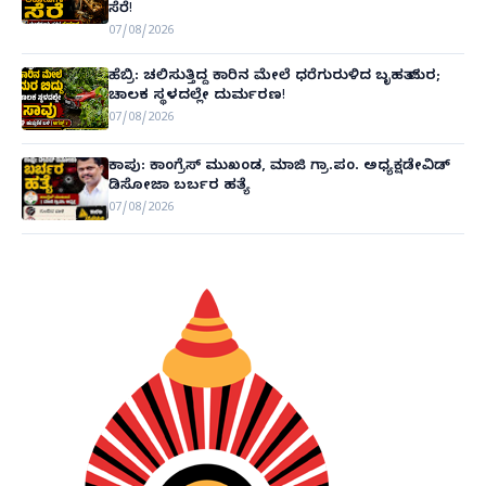
ಸೆರೆ!
07/08/2026
ಹೆಬ್ರಿ: ಚಲಿಸುತ್ತಿದ್ದ ಕಾರಿನ ಮೇಲೆ ಧರೆಗುರುಳಿದ ಬೃಹತ್ ಮರ;
ಚಾಲಕ ಸ್ಥಳದಲ್ಲೇ ದುರ್ಮರಣ!
07/08/2026
ಕಾಪು: ಕಾಂಗ್ರೆಸ್ ಮುಖಂಡ, ಮಾಜಿ ಗ್ರಾ.ಪಂ. ಅಧ್ಯಕ್ಷಡೇವಿಡ್
ಡಿಸೋಜಾ ಬರ್ಬರ ಹತ್ಯೆ
07/08/2026