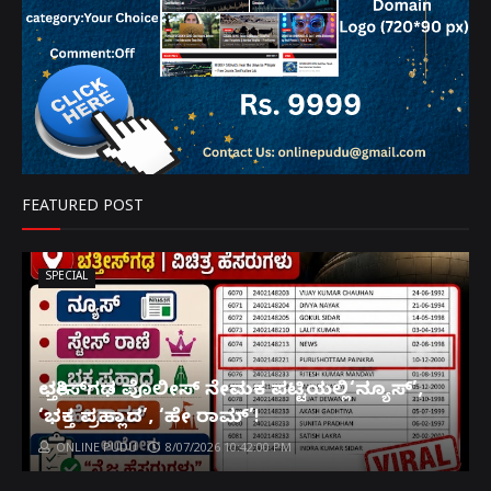
FEATURED POST
SPECIAL
ಛತ್ತೀಸ್‌ಗಢ ಪೊಲೀಸ್ ನೇಮಕ ಪಟ್ಟಿಯಲ್ಲಿ‘ನ್ಯೂಸ್’,
‘ಭಕ್ತ ಪ್ರಹ್ಲಾದ’, ‘ಹೇ ರಾಮ್’!
ONLINE PUDU
8/07/2026 10:42:00 PM