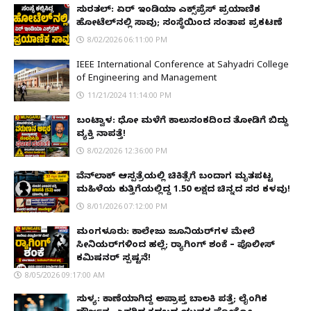
ಸುರತ್ಕಲ್: ಏರ್ ಇಂಡಿಯಾ ಎಕ್ಸ್‌ಪ್ರೆಸ್ ಪ್ರಯಾಣಿಕ
ಹೋಟೆಲ್‌ನಲ್ಲಿ ಸಾವು; ಸಂಸ್ಥೆಯಿಂದ ಸಂತಾಪ ಪ್ರಕಟಣೆ
8/02/2026 06:11:00 PM
IEEE International Conference at Sahyadri College
of Engineering and Management
11/21/2024 11:14:00 PM
ಬಂಟ್ವಾಳ: ಧೋ ಮಳೆಗೆ ಕಾಲುಸಂಕದಿಂದ ತೋಡಿಗೆ ಬಿದ್ದು
ವ್ಯಕ್ತಿ ನಾಪತ್ತೆ!
8/02/2026 12:36:00 PM
ವೆನ್‌ಲಾಕ್ ಆಸ್ಪತ್ರೆಯಲ್ಲಿ ಚಿಕಿತ್ಸೆಗೆ ಬಂದಾಗ ಮೃತಪಟ್ಟ
ಮಹಿಳೆಯ ಕುತ್ತಿಗೆಯಲ್ಲಿದ್ದ ₹1.50 ಲಕ್ಷದ ಚಿನ್ನದ ಸರ ಕಳವು!
8/01/2026 07:12:00 PM
ಮಂಗಳೂರು: ಕಾಲೇಜು ಜೂನಿಯರ್‌ಗಳ ಮೇಲೆ
ಸೀನಿಯರ್‌ಗಳಿಂದ ಹಲ್ಲೆ; ರ‌್ಯಾಗಿಂಗ್ ಶಂಕೆ – ಪೊಲೀಸ್
ಕಮಿಷನರ್ ಸ್ಪಷ್ಟನೆ!
8/05/2026 09:17:00 AM
ಸುಳ್ಯ: ಕಾಣೆಯಾಗಿದ್ದ ಅಪ್ರಾಪ್ತ ಬಾಲಕಿ ಪತ್ತೆ; ಲೈಂಗಿಕ