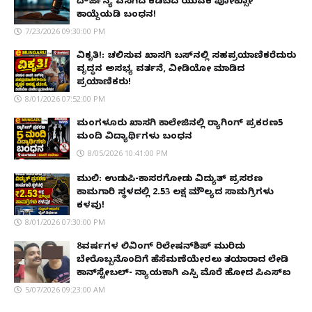
ದೌರ್ಜನ್ಯ ಎಸಗಿದ ಕಡಬದ ಯುವಕ ಪೋಕ್ಸೋ
ಕಾಯ್ದೆಯಡಿ ಬಂಧನ!
7/23/2026 09:30:00 PM
ವಿಕೃತಿ!: ಚಲಿಸುವ ಖಾಸಗಿ ಬಸ್‌ನಲ್ಲಿ ಸಹಪ್ರಯಾಣಿಕರೆದುರು
ವೃದ್ಧನ ಅಸಭ್ಯ ವರ್ತನೆ, ವೀಡಿಯೋ ಮಾಡಿದ
ಪ್ರಯಾಣಿಕರು!
8/01/2026 07:52:00 PM
ಮಂಗಳೂರು ಖಾಸಗಿ ಕಾಲೇಜಿನಲ್ಲಿ ರ‌್ಯಾಗಿಂಗ್ ಪ್ರಕರಣ5
ಮಂದಿ ವಿದ್ಯಾರ್ಥಿಗಳು ಬಂಧನ
8/05/2026 10:41:00 PM
ಮುಲ್ಕಿ: ಉಡುಪಿ-ಕಾಸರಗೋಡು ವಿದ್ಯುತ್ ಪ್ರಸರಣ
ಕಾಮಗಾರಿ ಸ್ಥಳದಲ್ಲಿ ₹2.53 ಲಕ್ಷ ಮೌಲ್ಯದ ಸಾಮಗ್ರಿಗಳು
ಕಳವು!
8/01/2026 07:30:00 PM
8ವರ್ಷಗಳ ಲಿವಿಂಗ್‌ ರಿಲೇಷನ್‌ಶಿಪ್ ಮುರಿದು
ಬೇರೊಬ್ಬನೊಂದಿಗೆ ಹೆಸೆಮಣೆಯೇರಲು ತಯಾರಾದ ಲೇಡಿ
ಕಾನ್‌ಸ್ಟೇಬಲ್- ನ್ಯಾಯಕ್ಕಾಗಿ ಎಸ್ಪಿ ಮೊರೆ ಹೋದ ಪಿಎಸ್ಐ
5/07/2026 09:23:00 AM