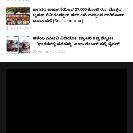
ಕಾಗದದ ಕಾರ್ಖಾನೆಯಿಂದ 27,000 ಕೋಟಿ ರೂ. ಮೊತ್ತದ
ಬೃಹತ್ ಸೆಮಿಕಂಡಕ್ಟರ್ ಹಬ್ ಆಗಿ ಅಸ್ಸಾಂನ ಜಾಗಿರೋಡ್
ಬದಲಾವಣೆ [Semiconductor]
April 03, 2026
ಹಳೆಯ ಸಿಸಿಟಿವಿ ವಿಡಿಯೋ: ಬ್ಯಾಟರಿ ಕಚ್ಚಿ ಸ್ಫೋಟ
—‘ಭಾರತದಲ್ಲಿ ನಡೆದದ್ದು’ ಎಂಬ ಲೇಬಲ್ ನಲ್ಲಿ ವೈರಲ್
February 04, 2026