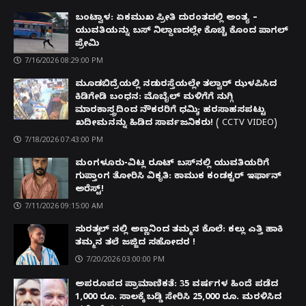
ಬಂಟ್ವಾಳ: ಏಕಮುಖ ಪ್ರೀತಿ ದುರಂತದಲ್ಲಿ ಅಂತ್ಯ –
ಯುವತಿಯನ್ನು ಬಸ್ ನಿಲ್ದಾಣದಲ್ಲೇ ಕೊಚ್ಚಿ ಕೊಂದ ಪಾಗಲ್
ಪ್ರೇಮಿ
7/16/2026 08:29:00 PM
ಮೂಡಬಿದ್ರೆಯಲ್ಲಿ ನಡುರಸ್ತೆಯಲ್ಲೇ ತಲ್ವಾರ್ ಝಳಪಿಸಿದ
ಕಿಡಿಗೇಡಿ ಬಂಧನ: ಮೊಬೈಲ್ ಮಳಿಗೆಗೆ ನುಗ್ಗಿ
ಮಾರಕಾಸ್ತ್ರದಿಂದ ನೌಕರರಿಗೆ ಧಮ್ಕಿ; ಹರಸಾಹಸಪಟ್ಟು
ಖದೀಮನನ್ನು ಹಿಡಿದ ಸಾರ್ವಜನಿಕರು! ( CCTV VIDEO)
7/18/2026 07:43:00 PM
ಮಂಗಳೂರು-ವಿಟ್ಲ ರೂಟ್ ಬಸ್‌ನಲ್ಲಿ ಯುವತಿಯರಿಗೆ
ಗುಪ್ತಾಂಗ ತೋರಿಸಿ ವಿಕೃತಿ: ಕಾಮುಕ ಕಂಡಕ್ಟರ್ ಇರ್ಫಾನ್
ಅರೆಸ್ಟ್!
7/11/2026 09:15:00 AM
ಸುರತ್ಕಲ್ ನಲ್ಲಿ ಅಣ್ಣನಿಂದ ತಮ್ಮನ ಕೊಲೆ: ಕಲ್ಲು ಎತ್ತಿ ಹಾಕಿ
ತಮ್ಮನ ತಲೆ ಜಜ್ಜಿದ ಸಹೋದರ !
7/20/2026 03:00:00 PM
ಅಪರೂಪದ ಪ್ರಾಮಾಣಿಕತೆ: 35 ವರ್ಷಗಳ ಹಿಂದೆ ಪಡೆದ
1,000 ರೂ. ಸಾಲಕ್ಕೆ ಬಡ್ಡಿ ಸೇರಿಸಿ 25,000 ರೂ. ಮರಳಿಸಿದ