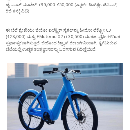
ಹೈ-ಎಂಡ್ ಮಾಡೆಲ್: ₹35,000-₹50,000 (ಸ್ಮಾರ್ಟ್ ಡಿಸ್‌ಪ್ಲೇ, ಜಿಪಿಎಸ್,
5ಜಿ ಕನೆಕ್ಟಿವಿಟಿ)
ಈ ಬೆಲೆ ಶ್ರೇಣಿಯು ಜಿಯೋ ಎಲೆಕ್ಟ್ರಿಕ್ ಸೈಕಲ್‌ನ್ನು ಹೀರೋ ಲೆಕ್ಟ್ರೋ C3
(₹28,000) ಮತ್ತು EMotorad X2 (₹30,500) ನಂತಹ ಸ್ಪರ್ಧಿಗಳಿಗಿಂತ
ಸ್ಪರ್ಧಾತ್ಮಕವಾಗಿಸುತ್ತದೆ. ಜಿಯೋದ ಟ್ರ್ಯಾಕ್ ರೆಕಾರ್ಡ್‌ನಿಂದಾಗಿ, ಕೈಗೆಟುಕುವ
ಬೆಲೆಯಲ್ಲಿ ಉನ್ನತ ತಂತ್ರಜ್ಞಾನವನ್ನು ಒದಗಿಸುವ ನಿರೀಕ್ಷೆಯಿದೆ.