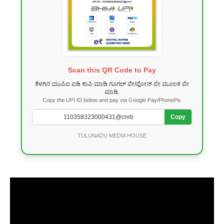
Scan this QR Code to Pay
ಕೆಳಗಿನ ಯುಪಿಐ ಐಡಿ ಕಾಪಿ ಮಾಡಿ ಗೂಗಲ್ ಪೇ/ಫೋನ್ ಪೇ ಮೂಲಕ ಪೇ
ಮಾಡಿ.
Copy the UPI ID below and pay via Google Pay/PhonePe.
Copy
TULUNADU MEDIA HOUSE