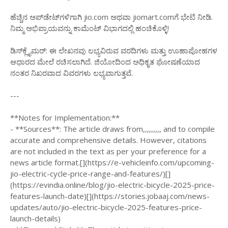
ಹೆಚ್ಚಿನ ಅಪ್‌ಡೇಟ್‌ಗಳಿಗಾಗಿ jio.com ಅಥವಾ jiomart.comಗೆ ಭೇಟಿ ನೀಡಿ.
ನಿಮ್ಮ ಅಭಿಪ್ರಾಯವನ್ನು ಕಾಮೆಂಟ್ ವಿಭಾಗದಲ್ಲಿ ಹಂಚಿಕೊಳ್ಳಿ!
ಡಿಸ್‌ಕ್ಲೈಮರ್: ಈ ಲೇಖನವು ಲಭ್ಯವಿರುವ ವರದಿಗಳು ಮತ್ತು ಊಹಾಪೋಹಗಳ
ಆಧಾರದ ಮೇಲೆ ರಚಿಸಲಾಗಿದೆ. ಜಿಯೋದಿಂದ ಅಧಿಕೃತ ಘೋಷಣೆಯಾದ
ನಂತರ ನಿಖರವಾದ ವಿವರಗಳು ಲಭ್ಯವಾಗುತ್ತವೆ.
---
**Notes for Implementation:**
- **Sources**: The article draws from,,,,,,,,, and to compile
accurate and comprehensive details. However, citations
are not included in the text as per your preference for a
news article format.[](https://e-vehicleinfo.com/upcoming-
jio-electric-cycle-price-range-and-features/)[]
(https://evindia.online/blog/jio-electric-bicycle-2025-price-
features-launch-date)[](https://stories.jobaaj.com/news-
updates/auto/jio-electric-bicycle-2025-features-price-
launch-details)