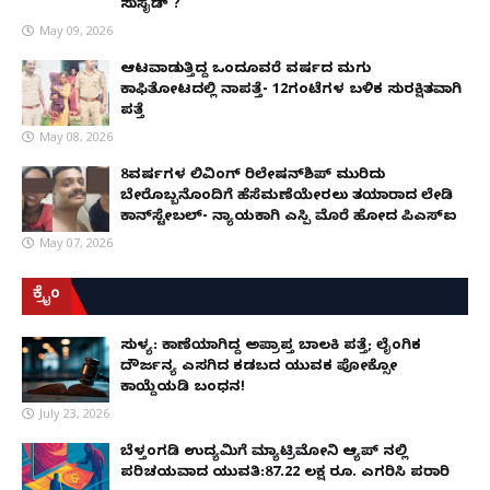
ಸುಸೈಡ್ ?
May 09, 2026
ಆಟವಾಡುತ್ತಿದ್ದ ಒಂದೂವರೆ ವರ್ಷದ ಮಗು
ಕಾಫಿತೋಟದಲ್ಲಿ ನಾಪತ್ತೆ- 12ಗಂಟೆಗಳ ಬಳಿಕ ಸುರಕ್ಷಿತವಾಗಿ
ಪತ್ತೆ
May 08, 2026
8ವರ್ಷಗಳ ಲಿವಿಂಗ್‌ ರಿಲೇಷನ್‌ಶಿಪ್ ಮುರಿದು
ಬೇರೊಬ್ಬನೊಂದಿಗೆ ಹೆಸೆಮಣೆಯೇರಲು ತಯಾರಾದ ಲೇಡಿ
ಕಾನ್‌ಸ್ಟೇಬಲ್- ನ್ಯಾಯಕ್ಕಾಗಿ ಎಸ್ಪಿ ಮೊರೆ ಹೋದ ಪಿಎಸ್ಐ
May 07, 2026
ಕ್ರೈಂ
ಸುಳ್ಯ: ಕಾಣೆಯಾಗಿದ್ದ ಅಪ್ರಾಪ್ತ ಬಾಲಕಿ ಪತ್ತೆ; ಲೈಂಗಿಕ
ದೌರ್ಜನ್ಯ ಎಸಗಿದ ಕಡಬದ ಯುವಕ ಪೋಕ್ಸೋ
ಕಾಯ್ದೆಯಡಿ ಬಂಧನ!
July 23, 2026
ಬೆಳ್ತಂಗಡಿ ಉದ್ಯಮಿಗೆ ಮ್ಯಾಟ್ರಿಮೋನಿ ಆ್ಯಪ್ ನಲ್ಲಿ
ಪರಿಚಯವಾದ ಯುವತಿ:87.22 ಲಕ್ಷ ರೂ. ಎಗರಿಸಿ ಪರಾರಿ