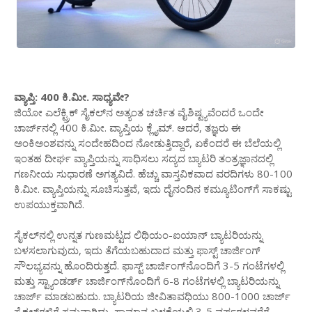
ವ್ಯಾಪ್ತಿ: 400 ಕಿ.ಮೀ. ಸಾಧ್ಯವೇ?
ಜಿಯೋ ಎಲೆಕ್ಟ್ರಿಕ್ ಸೈಕಲ್‌ನ ಅತ್ಯಂತ ಚರ್ಚಿತ ವೈಶಿಷ್ಟ್ಯವೆಂದರೆ ಒಂದೇ
ಚಾರ್ಜ್‌ನಲ್ಲಿ 400 ಕಿ.ಮೀ. ವ್ಯಾಪ್ತಿಯ ಕ್ಲೈಮ್. ಆದರೆ, ತಜ್ಞರು ಈ
ಅಂಕಿಅಂಶವನ್ನು ಸಂದೇಹದಿಂದ ನೋಡುತ್ತಿದ್ದಾರೆ, ಏಕೆಂದರೆ ಈ ಬೆಲೆಯಲ್ಲಿ
ಇಂತಹ ದೀರ್ಘ ವ್ಯಾಪ್ತಿಯನ್ನು ಸಾಧಿಸಲು ಸದ್ಯದ ಬ್ಯಾಟರಿ ತಂತ್ರಜ್ಞಾನದಲ್ಲಿ
ಗಣನೀಯ ಸುಧಾರಣೆ ಅಗತ್ಯವಿದೆ. ಹೆಚ್ಚು ವಾಸ್ತವಿಕವಾದ ವರದಿಗಳು 80-100
ಕಿ.ಮೀ. ವ್ಯಾಪ್ತಿಯನ್ನು ಸೂಚಿಸುತ್ತವೆ, ಇದು ದೈನಂದಿನ ಕಮ್ಯೂಟಿಂಗ್‌ಗೆ ಸಾಕಷ್ಟು
ಉಪಯುಕ್ತವಾಗಿದೆ.
ಸೈಕಲ್‌ನಲ್ಲಿ ಉನ್ನತ ಗುಣಮಟ್ಟದ ಲಿಥಿಯಂ-ಐಯಾನ್ ಬ್ಯಾಟರಿಯನ್ನು
ಬಳಸಲಾಗುವುದು, ಇದು ತೆಗೆಯಬಹುದಾದ ಮತ್ತು ಫಾಸ್ಟ್ ಚಾರ್ಜಿಂಗ್
ಸೌಲಭ್ಯವನ್ನು ಹೊಂದಿರುತ್ತದೆ. ಫಾಸ್ಟ್ ಚಾರ್ಜಿಂಗ್‌ನೊಂದಿಗೆ 3-5 ಗಂಟೆಗಳಲ್ಲಿ
ಮತ್ತು ಸ್ಟ್ಯಾಂಡರ್ಡ್ ಚಾರ್ಜಿಂಗ್‌ನೊಂದಿಗೆ 6-8 ಗಂಟೆಗಳಲ್ಲಿ ಬ್ಯಾಟರಿಯನ್ನು
ಚಾರ್ಜ್ ಮಾಡಬಹುದು. ಬ್ಯಾಟರಿಯ ಜೀವಿತಾವಧಿಯು 800-1000 ಚಾರ್ಜ್
ಸೈಕಲ್‌ಗಳಿಗೆ ಸಮನಾಗಿದ್ದು, ಸಾಮಾನ್ಯ ಬಳಕೆಯಲ್ಲಿ 3-5 ವರ್ಷಗಳವರೆಗೆ