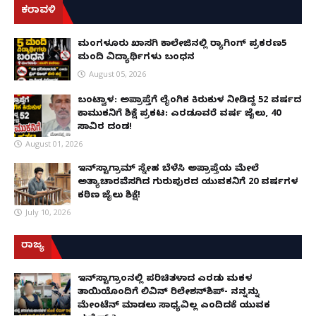
ಕರಾವಳಿ
ಮಂಗಳೂರು ಖಾಸಗಿ ಕಾಲೇಜಿನಲ್ಲಿ ರ‌್ಯಾಗಿಂಗ್ ಪ್ರಕರಣ5
ಮಂದಿ ವಿದ್ಯಾರ್ಥಿಗಳು ಬಂಧನ
August 05, 2026
ಬಂಟ್ವಾಳ: ಅಪ್ರಾಪ್ತೆಗೆ ಲೈಂಗಿಕ ಕಿರುಕುಳ ನೀಡಿದ್ದ 52 ವರ್ಷದ
ಕಾಮುಕನಿಗೆ ಶಿಕ್ಷೆ ಪ್ರಕಟ: ಎರಡೂವರೆ ವರ್ಷ ಜೈಲು, ₹40
ಸಾವಿರ ದಂಡ!
August 01, 2026
ಇನ್‌ಸ್ಟಾಗ್ರಾಮ್ ಸ್ನೇಹ ಬೆಳೆಸಿ ಅಪ್ರಾಪ್ತೆಯ ಮೇಲೆ
ಅತ್ಯಾಚಾರವೆಸಗಿದ ಗುರುಪುರದ ಯುವಕನಿಗೆ 20 ವರ್ಷಗಳ
ಕಠಿಣ ಜೈಲು ಶಿಕ್ಷೆ!
July 10, 2026
ರಾಜ್ಯ
ಇನ್​ಸ್ಟಾಗ್ರಾಂನಲ್ಲಿ ಪರಿಚಿತಳಾದ ಎರಡು ಮಕ್ಕಳ
ತಾಯಿಯೊಂದಿಗೆ ಲಿವಿನ್ ರಿಲೇಶನ್​ಶಿಪ್- ನನ್ನನ್ನು
ಮೇಂಟೆನ್ ಮಾಡಲು ಸಾಧ್ಯವಿಲ್ಲ ಎಂದಿದಕ್ಕೆ ಯುವಕ