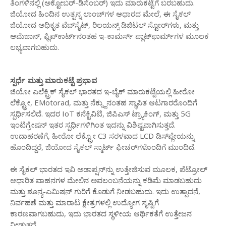
ತಿಂಗಳಿನಲ್ಲಿ (ಅಕ್ಟೋಬರ್-ಡಿಸೆಂಬರ್) ಇದು ಮಾರುಕಟ್ಟೆಗೆ ಬರಬಹುದು.
ಜಿಯೋದ ಹಿಂದಿನ ಉತ್ಪನ್ನ ಲಾಂಚ್‌ಗಳ ಆಧಾರದ ಮೇಲೆ, ಈ ಸೈಕಲ್
ಜಿಯೋದ ಅಧಿಕೃತ ವೆಬ್‌ಸೈಟ್, ರಿಲಯನ್ಸ್ ಡಿಜಿಟಲ್ ಸ್ಟೋರ್‌ಗಳು, ಮತ್ತು
ಆಮೆಜಾನ್, ಫ್ಲಿಪ್‌ಕಾರ್ಟ್‌ನಂತಹ ಇ-ಕಾಮರ್ಸ್ ಪ್ಲಾಟ್‌ಫಾರ್ಮ್‌ಗಳ ಮೂಲಕ
ಲಭ್ಯವಾಗಬಹುದು.
ಸ್ಪರ್ಧೆ ಮತ್ತು ಮಾರುಕಟ್ಟೆ ಪ್ರಭಾವ
ಜಿಯೋ ಎಲೆಕ್ಟ್ರಿಕ್ ಸೈಕಲ್ ಭಾರತದ ಇ-ಬೈಕ್ ಮಾರುಕಟ್ಟೆಯಲ್ಲಿ ಹೀರೋ
ಲೆಕ್ಟ್ರೋ, EMotorad, ಮತ್ತು ನೆಕ್ಸ್ಜುನಂತಹ ಸ್ಥಾಪಿತ ಆಟಗಾರರೊಂದಿಗೆ
ಸ್ಪರ್ಧಿಸಲಿದೆ. ಇದರ IoT ಕನೆಕ್ಟಿವಿಟಿ, ಜಿಪಿಎಸ್ ಟ್ರ್ಯಾಕಿಂಗ್, ಮತ್ತು 5G
ಇಂಟಿಗ್ರೇಷನ್ ಇತರ ಸ್ಪರ್ಧಿಗಳಿಗಿಂತ ಇದನ್ನು ವಿಶಿಷ್ಟವಾಗಿಸುತ್ತದೆ.
ಉದಾಹರಣೆಗೆ, ಹೀರೋ ಲೆಕ್ಟ್ರೋ C3 ಸರಳವಾದ LCD ಡಿಸ್‌ಪ್ಲೇಯನ್ನು
ಹೊಂದಿದ್ದರೆ, ಜಿಯೋದ ಸೈಕಲ್ ಸ್ಮಾರ್ಟ್ ಫೀಚರ್‌ಗಳೊಂದಿಗೆ ಮುಂದಿದೆ.
ಈ ಸೈಕಲ್ ಭಾರತದ ಇವಿ ಅಡಾಪ್ಷನ್‌ನ್ನು ಉತ್ತೇಜಿಸುವ ಮೂಲಕ, ಪೆಟ್ರೋಲ್
ಆಧಾರಿತ ವಾಹನಗಳ ಮೇಲಿನ ಅವಲಂಬನೆಯನ್ನು ಕಡಿಮೆ ಮಾಡಬಹುದು
ಮತ್ತು ಶೂನ್ಯ-ಎಮಿಷನ್ ಗುರಿಗೆ ಕೊಡುಗೆ ನೀಡಬಹುದು. ಇದು ಉತ್ಪಾದನೆ,
ನಿರ್ವಹಣೆ ಮತ್ತು ಮಾರಾಟ ಕ್ಷೇತ್ರಗಳಲ್ಲಿ ಉದ್ಯೋಗ ಸೃಷ್ಟಿಗೆ
ಕಾರಣವಾಗಬಹುದು, ಇದು ಭಾರತದ ಸ್ಥಳೀಯ ಆರ್ಥಿಕತೆಗೆ ಉತ್ತೇಜನ
ನೀಡುತ್ತದೆ.