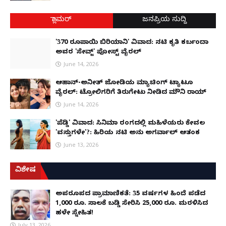
ಗ್ಲಾಮರ್
ಜನಪ್ರಿಯ ಸುದ್ದಿ
'370 ರೂಪಾಯಿ ಬಿರಿಯಾನಿ' ವಿವಾದ: ನಟಿ ಕೃತಿ ಕರ್ಬಂದಾ
ಅವರ 'ಸೇವ್ಜ್' ಪೋಸ್ಟ್ ವೈರಲ್
June 14, 2026
ಆಹಾನ್-ಅನೀತ್ ಜೋಡಿಯ ಮ್ಯಾಚಿಂಗ್ ಟ್ಯಾಟೂ
ವೈರಲ್: ಟ್ರೋಲಿಗರಿಗೆ ತಿರುಗೇಟು ನೀಡಿದ ಮೌನಿ ರಾಯ್
June 14, 2026
'ಪೆಡ್ಡಿ' ವಿವಾದ: ಸಿನಿಮಾ ರಂಗದಲ್ಲಿ ಮಹಿಳೆಯರು ಕೇವಲ
'ವಸ್ತುಗಳೇ'?: ಹಿರಿಯ ನಟಿ ಅನು ಅಗರ್ವಾಲ್ ಆತಂಕ
June 13, 2026
ವಿಶೇಷ
ಅಪರೂಪದ ಪ್ರಾಮಾಣಿಕತೆ: 35 ವರ್ಷಗಳ ಹಿಂದೆ ಪಡೆದ
1,000 ರೂ. ಸಾಲಕ್ಕೆ ಬಡ್ಡಿ ಸೇರಿಸಿ 25,000 ರೂ. ಮರಳಿಸಿದ
ಹಳೇ ಸ್ನೇಹಿತ!
July 13, 2026