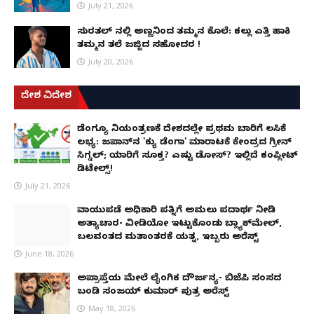
July 21, 2026
ಸುರತ್ಕಲ್ ನಲ್ಲಿ ಅಣ್ಣನಿಂದ ತಮ್ಮನ ಕೊಲೆ: ಕಲ್ಲು ಎತ್ತಿ ಹಾಕಿ
ತಮ್ಮನ ತಲೆ ಜಜ್ಜಿದ ಸಹೋದರ !
July 20, 2026
ದೇಶ ವಿದೇಶ
ಡೆಂಗ್ಯೂ ನಿಯಂತ್ರಣಕ್ಕೆ ದೇಶದಲ್ಲೇ ಪ್ರಥಮ ಬಾರಿಗೆ ಲಸಿಕೆ
ಲಭ್ಯ: ಜಪಾನ್‌ನ 'ಕ್ಯು ಡೆಂಗಾ' ಮಾರಾಟಕ್ಕೆ ಕೇಂದ್ರದ ಗ್ರೀನ್
ಸಿಗ್ನಲ್; ಯಾರಿಗೆ ಸೂಕ್ತ? ಎಷ್ಟು ಡೋಸ್? ಇಲ್ಲಿದೆ ಕಂಪ್ಲೀಟ್
ಡಿಟೇಲ್ಸ್!
July 21, 2026
ವಾಯುಪಡೆ ಅಧಿಕಾರಿ ಪತ್ನಿಗೆ ಅಮಲು ಪದಾರ್ಥ ನೀಡಿ
ಅತ್ಯಾಚಾರ- ವೀಡಿಯೋ ಇಟ್ಟುಕೊಂಡು ಬ್ಲ್ಯಾಕ್‌ಮೇಲ್,
ಬಲವಂತದ ಮತಾಂತರಕ್ಕೆ ಯತ್ನ, ಇಬ್ಬರು ಅರೆಸ್ಟ್
June 18, 2026
ಅಪ್ರಾಪ್ತೆಯ ಮೇಲೆ ಲೈಂಗಿಕ ದೌರ್ಜನ್ಯ- ಬಿಜೆಪಿ ಸಂಸದ
ಬಂಡಿ ಸಂಜಯ್ ಕುಮಾರ್ ಪುತ್ರ ಅರೆಸ್ಟ್
May 18, 2026