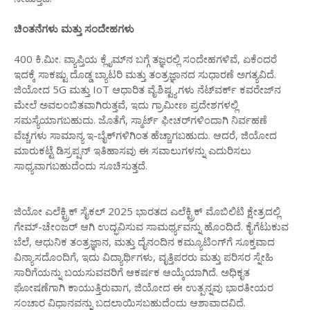
ಚಿಂತನೆಗಳು ಮತ್ತು ಸಂದೇಹಗಳು
400 ಕಿ.ಮೀ. ವ್ಯಾಪ್ತಿಯ ಕ್ಲೈಮ್‌ನ ಬಗ್ಗೆ ತಜ್ಞರಲ್ಲಿ ಸಂದೇಹಗಳಿವೆ, ಏಕೆಂದರೆ
ಇದಕ್ಕೆ ಸಾಕಷ್ಟು ದೊಡ್ಡ ಬ್ಯಾಟರಿ ಮತ್ತು ತಂತ್ರಜ್ಞಾನದ ಸುಧಾರಣೆ ಅಗತ್ಯವಿದೆ.
ಜಿಯೋದ 5G ಮತ್ತು IoT ಆಧಾರಿತ ವೈಶಿಷ್ಟ್ಯಗಳು ನೆಟ್‌ವರ್ಕ್ ಕವರೇಜ್‌ನ
ಮೇಲೆ ಅವಲಂಬಿತವಾಗಿರುತ್ತವೆ, ಇದು ಗ್ರಾಮೀಣ ಪ್ರದೇಶಗಳಲ್ಲಿ
ಸಮಸ್ಯೆಯಾಗಬಹುದು. ಜೊತೆಗೆ, ಸ್ಮಾರ್ಟ್ ಫೀಚರ್‌ಗಳಿಂದಾಗಿ ನಿರ್ವಹಣೆ
ವೆಚ್ಚಗಳು ಸಾಮಾನ್ಯ ಇ-ಬೈಕ್‌ಗಳಿಗಿಂತ ಹೆಚ್ಚಾಗಬಹುದು. ಆದರೆ, ಜಿಯೋದ
ಮಾರುಕಟ್ಟೆ ಡಿಸ್ರಪ್ಷನ್ ಇತಿಹಾಸವು ಈ ಸವಾಲುಗಳನ್ನು ಎದುರಿಸಲು
ಸಾಧ್ಯವಾಗಬಹುದೆಂದು ಸೂಚಿಸುತ್ತದೆ.
ಜಿಯೋ ಎಲೆಕ್ಟ್ರಿಕ್ ಸೈಕಲ್ 2025 ಭಾರತದ ಎಲೆಕ್ಟ್ರಿಕ್ ಮೊಬಿಲಿಟಿ ಕ್ಷೇತ್ರದಲ್ಲಿ
ಗೇಮ್-ಚೇಂಜರ್ ಆಗಿ ಉದ್ಭವಿಸುವ ಸಾಮರ್ಥ್ಯವನ್ನು ಹೊಂದಿದೆ. ಕೈಗೆಟುಕುವ
ಬೆಲೆ, ಆಧುನಿಕ ತಂತ್ರಜ್ಞಾನ, ಮತ್ತು ದೈನಂದಿನ ಕಮ್ಯೂಟಿಂಗ್‌ಗೆ ಸೂಕ್ತವಾದ
ವಿನ್ಯಾಸದೊಂದಿಗೆ, ಇದು ವಿದ್ಯಾರ್ಥಿಗಳು, ವೃತ್ತಿಪರರು ಮತ್ತು ಪರಿಸರ ಸ್ನೇಹಿ
ಸಾರಿಗೆಯನ್ನು ಬಯಸುವವರಿಗೆ ಆಕರ್ಷಕ ಆಯ್ಕೆಯಾಗಿದೆ. ಅಧಿಕೃತ
ಘೋಷಣೆಗಾಗಿ ಕಾಯುತ್ತಿರುವಾಗ, ಜಿಯೋದ ಈ ಉತ್ಪನ್ನವು ಭಾರತೀಯರ
ಸಂಚಾರ ವಿಧಾನವನ್ನು ಬದಲಾಯಿಸಬಹುದೆಂದು ಆಶಾವಾದವಿದೆ.