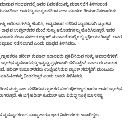
 ಮಾಡುವ ಸಂದರ್ಭದಲ್ಲಿ ಅವರ ವಿವರಣೆಯನ್ನು ಮಹಾಸಭೆಗೆ ತಿಳಿಸುವಂತೆ
ನುಮತದಿಂದ ಅವರನ್ನು ಸದಸ್ಯತನದಿಂದ ವಜಾ ಮಾಡಲು ತೀರ್ಮಾನಿಸಲಾಯಿತು.
್ಳು ಆರೋಪಗಳನ್ನು ಹೊರಿಸಿ, ಅವ್ಯವಹಾರ ನಡೆದಿದೆ ವ್ಯಾಪಕವಾಗಿ ಬ್ಯಾಂಕಿನ
ರಿ ರಾಘವ ಉಚ್ಚಿಲ್‌ರವರ ಮೇಲೆ ಸುಳ್ಳು ಆರೋಪಗಳನ್ನು ಹೊರಿಸಿರುತ್ತಾರೆ. ಇದರ
ವಸಾಯ ಸೇವಾ ಸಹಕಾರ ಬ್ಯಾಂಕ್ ಚುನಾವಣೆಯಲ್ಲಿ ಒಬ್ಬ ಸ್ಪರ್ಧಿಯಾಗಿದ್ದಾರೆ. ಅವರ
ಪ್ರಚಾರ ನಡೆಸಲಾಗಿದೆ ಎಂದು ಮಾಧವ ತಿಳಿಸಿದರು.
 ಗ್ರಾಹಕರೂ ಹರೀಶ್ ಕುಮಾರ್ ಇರಾರವರು ಪ್ರಕಟಿಸಿರುವ ಸುಳ್ಳು ಆಪಾದನೆಗಳಿಗೆ
್ಯಾಂಕಿನ ವ್ಯವಹಾರವನ್ನು ಇನ್ನಷ್ಟು ಪ್ರಭಲವಾಗಿ ಬೆಳೆಸುತ್ತೇವೆ ಎಂದು ಈ ಮೂಲಕ
್ದೇವೆ. ಹರೀಶ್ ಕುಮಾರ್‌ರವರು ಉಲ್ಲೇಖಿಸಿರುವ ಬ್ಯಾಂಕ್ ಸದಸ್ಯರಿಗೆ ಮಂಜೂರು
ಾಹಿತಿಗಳನ್ನು ನೀಡಲಿದ್ದಾರೆ ಎಂದು ಅವರು ತಿಳಿಸಿದರು.
ದರಿಂದ ಮತ್ತು ಸಾಲ ಪಡೆದಿರುವ ಗ್ರಾಹಕರ ಸಂಬಂಧಿಕರಲ್ಲದ ಕಾರಣ ಅವರ ಬ್ಯಾಂಕಿನ
ರುತ್ತದೆ. ಈ ಬಗ್ಗೆ ಹರೀಶ್ ಕುಮಾರ್ ಇರಾ ವಿರುದ್ಧ ಸೂಕ್ತ ಮಾನನಷ್ಟ
.
ಧಾನ ವ್ಯವಸ್ಥಾಪಕರಾದ ಸುಷ್ಮಾ ಹಾಗೂ ಇತರ ನಿರ್ದೇಶಕರು ಹಾಜರಿದ್ದರು.