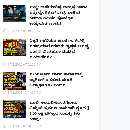
ಸುಳ್ಯ: ಕಾಣೆಯಾಗಿದ್ದ ಅಪ್ರಾಪ್ತ ಬಾಲಕಿ
ಪತ್ತೆ; ಲೈಂಗಿಕ ದೌರ್ಜನ್ಯ ಎಸಗಿದ
ಕಡಬದ ಯುವಕ ಪೋಕ್ಸೋ
ಕಾಯ್ದೆಯಡಿ ಬಂಧನ!
7/23/2026 09:30:00 PM
ವಿಕೃತಿ!: ಚಲಿಸುವ ಖಾಸಗಿ ಬಸ್‌ನಲ್ಲಿ
ಸಹಪ್ರಯಾಣಿಕರೆದುರು ವೃದ್ಧನ ಅಸಭ್ಯ
ವರ್ತನೆ, ವೀಡಿಯೋ ಮಾಡಿದ
ಪ್ರಯಾಣಿಕರು!
8/01/2026 07:52:00 PM
ಮಂಗಳೂರು ಖಾಸಗಿ ಕಾಲೇಜಿನಲ್ಲಿ
ರ‌್ಯಾಗಿಂಗ್ ಪ್ರಕರಣ5 ಮಂದಿ
ವಿದ್ಯಾರ್ಥಿಗಳು ಬಂಧನ
8/05/2026 10:41:00 PM
ಮುಲ್ಕಿ: ಉಡುಪಿ-ಕಾಸರಗೋಡು
ವಿದ್ಯುತ್ ಪ್ರಸರಣ ಕಾಮಗಾರಿ ಸ್ಥಳದಲ್ಲಿ
₹2.53 ಲಕ್ಷ ಮೌಲ್ಯದ ಸಾಮಗ್ರಿಗಳು
ಕಳವು!
8/01/2026 07:30:00 PM