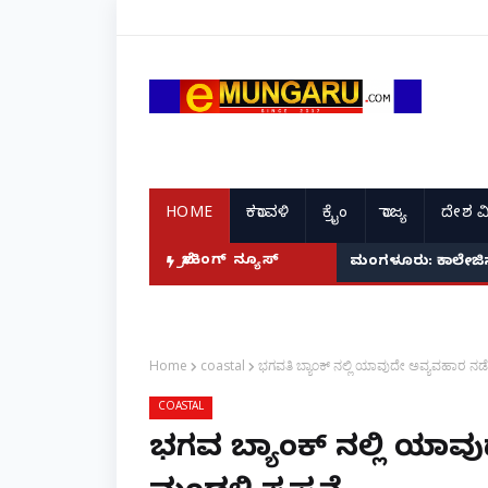
HOME
ಕರಾವಳಿ
ಕ್ರೈಂ
ರಾಜ್ಯ
ದೇಶ ವ
ಬ್ರೇಕಿಂಗ್ ನ್ಯೂಸ್
ಮಂಗಳೂರು: ಕಾಲೇಜಿನಲ್ಲ
Home
coastal
ಭಗವತಿ ಬ್ಯಾಂಕ್ ನಲ್ಲಿ ಯಾವುದೇ ಅವ್ಯವಹಾರ ನಡೆದ
COASTAL
ಭಗವತಿ ಬ್ಯಾಂಕ್ ನಲ್ಲಿ ಯಾ