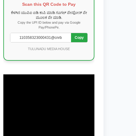
Scan this QR Code to Pay
ಕೆಳಗಿನ ಯುಪಿಐ ಐಡಿ ಕಾಪಿ ಮಾಡಿ ಗೂಗಲ್ ಪೇ/ಫೋನ್ ಪೇ
ಮೂಲಕ ಪೇ ಮಾಡಿ.
Copy the UPI ID below and pay via Google
Pay/PhonePe.
Copy
TULUNADU MEDIA HOUSE