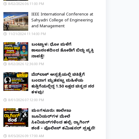
8/02/2026 06:11:00 PM
IEEE International Conference at
Sahyadri College of Engineering
and Management
11/21/2024 11:14:00 PM
ಬಂಟ್ವಾಳ: ಧೋ ಮಳೆಗೆ
ಕಾಲುಸಂಕದಿಂದ ತೋಡಿಗೆ ಬಿದ್ದು ವ್ಯಕ್ತಿ
ನಾಪತ್ತೆ!
8/02/2026 12:36:00 PM
ವೆನ್‌ಲಾಕ್ ಆಸ್ಪತ್ರೆಯಲ್ಲಿ ಚಿಕಿತ್ಸೆಗೆ
ಬಂದಾಗ ಮೃತಪಟ್ಟ ಮಹಿಳೆಯ
ಕುತ್ತಿಗೆಯಲ್ಲಿದ್ದ ₹1.50 ಲಕ್ಷದ ಚಿನ್ನದ ಸರ
ಕಳವು!
8/01/2026 07:12:00 PM
ಮಂಗಳೂರು: ಕಾಲೇಜು
ಜೂನಿಯರ್‌ಗಳ ಮೇಲೆ
ಸೀನಿಯರ್‌ಗಳಿಂದ ಹಲ್ಲೆ; ರ‌್ಯಾಗಿಂಗ್
ಶಂಕೆ – ಪೊಲೀಸ್ ಕಮಿಷನರ್ ಸ್ಪಷ್ಟನೆ!
8/05/2026 09:17:00 AM