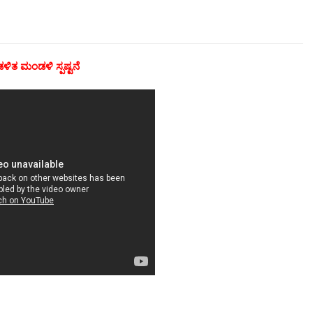
ಳಿತ ಮಂಡಳಿ ಸ್ಪಷ್ಟನೆ