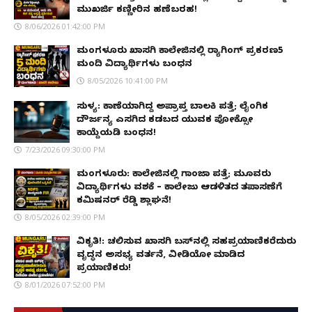
ಮುಖರ್ಜಿ ಕಣ್ಣೀರಿನ ಹಣೆಬರಹ!
8/06/2026 01:42:00 PM
ಮಂಗಳೂರು ಖಾಸಗಿ ಕಾಲೇಜಿನಲ್ಲಿ ರ‌್ಯಾಗಿಂಗ್ ಪ್ರಕರಣ5
ಮಂದಿ ವಿದ್ಯಾರ್ಥಿಗಳು ಬಂಧನ
8/05/2026 10:41:00 PM
ಸುಳ್ಯ: ಕಾಣೆಯಾಗಿದ್ದ ಅಪ್ರಾಪ್ತ ಬಾಲಕಿ ಪತ್ತೆ; ಲೈಂಗಿಕ
ದೌರ್ಜನ್ಯ ಎಸಗಿದ ಕಡಬದ ಯುವಕ ಪೋಕ್ಸೋ
ಕಾಯ್ದೆಯಡಿ ಬಂಧನ!
7/23/2026 09:30:00 PM
ಮಂಗಳೂರು: ಕಾಲೇಜಿನಲ್ಲಿ ಗಾಂಜಾ ಪತ್ತೆ; ಮೂವರು
ವಿದ್ಯಾರ್ಥಿಗಳು ವಶಕ್ಕೆ – ಕಾಲೇಜು ಆಡಳಿತದ ತಪಾಸಣೆಗೆ
ಕಮಿಷನರ್ ರೆಡ್ಡಿ ಶ್ಲಾಘನೆ!
8/05/2026 02:39:00 PM
ವಿಕೃತಿ!: ಚಲಿಸುವ ಖಾಸಗಿ ಬಸ್‌ನಲ್ಲಿ ಸಹಪ್ರಯಾಣಿಕರೆದುರು
ವೃದ್ಧನ ಅಸಭ್ಯ ವರ್ತನೆ, ವೀಡಿಯೋ ಮಾಡಿದ
ಪ್ರಯಾಣಿಕರು!
8/01/2026 07:52:00 PM