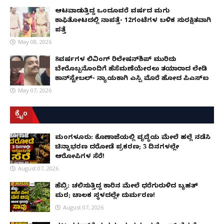
ಆಟವಾಡುತ್ತಿದ್ದ ಒಂದೂವರೆ ವರ್ಷದ ಮಗು
ಕಾಫಿತೋಟದಲ್ಲಿ ನಾಪತ್ತೆ- 12ಗಂಟೆಗಳ ಬಳಿಕ ಸುರಕ್ಷಿತವಾಗಿ
ಪತ್ತೆ
May 08, 2026
8ವರ್ಷಗಳ ಲಿವಿಂಗ್‌ ರಿಲೇಷನ್‌ಶಿಪ್ ಮುರಿದು
ಬೇರೊಬ್ಬನೊಂದಿಗೆ ಹೆಸೆಮಣೆಯೇರಲು ತಯಾರಾದ ಲೇಡಿ
ಕಾನ್‌ಸ್ಟೇಬಲ್- ನ್ಯಾಯಕ್ಕಾಗಿ ಎಸ್ಪಿ ಮೊರೆ ಹೋದ ಪಿಎಸ್ಐ
May 07, 2026
ಕ್ರೈಂ
ಮಂಗಳೂರು: ಕೊಣಾಜೆಯಲ್ಲಿ ವೃದ್ಧೆಯ ಮೇಲೆ ಹಲ್ಲೆ ನಡೆಸಿ
ಚಿನ್ನಾಭರಣ ದರೋಡೆ ಪ್ರಕರಣ; 3 ದಿನಗಳಲ್ಲೇ
ಆರೋಪಿಗಳ ಸೆರೆ!
August 07, 2026
ಹೆಬ್ರಿ: ಚಲಿಸುತ್ತಿದ್ದ ಕಾರಿನ ಮೇಲೆ ಧರೆಗುರುಳಿದ ಬೃಹತ್
ಮರ; ಚಾಲಕ ಸ್ಥಳದಲ್ಲೇ ದುರ್ಮರಣ!
August 07, 2026