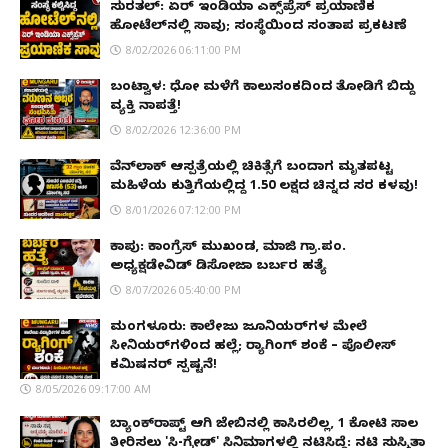
ಸುರತ್ಕಲ್: ಏರ್ ಇಂಡಿಯಾ ಎಕ್ಸ್‌ಪ್ರೆಸ್ ಪ್ರಯಾಣಿಕ
ಹೋಟೆಲ್‌ನಲ್ಲಿ ಸಾವು; ಸಂಸ್ಥೆಯಿಂದ ಸಂತಾಪ ಪ್ರಕಟಣೆ
8/02/2026 06:11:00 PM
ಬಂಟ್ವಾಳ: ಧೋ ಮಳೆಗೆ ಕಾಲುಸಂಕದಿಂದ ತೋಡಿಗೆ ಬಿದ್ದು
ವ್ಯಕ್ತಿ ನಾಪತ್ತೆ!
8/02/2026 12:36:00 PM
ವೆನ್‌ಲಾಕ್ ಆಸ್ಪತ್ರೆಯಲ್ಲಿ ಚಿಕಿತ್ಸೆಗೆ ಬಂದಾಗ ಮೃತಪಟ್ಟ
ಮಹಿಳೆಯ ಕುತ್ತಿಗೆಯಲ್ಲಿದ್ದ ₹1.50 ಲಕ್ಷದ ಚಿನ್ನದ ಸರ ಕಳವು!
8/01/2026 07:12:00 PM
ಕಾಪು: ಕಾಂಗ್ರೆಸ್ ಮುಖಂಡ, ಮಾಜಿ ಗ್ರಾ.ಪಂ.
ಅಧ್ಯಕ್ಷಡೇವಿಡ್ ಡಿಸೋಜಾ ಬರ್ಬರ ಹತ್ಯೆ
8/07/2026 05:40:00 PM
ಮಂಗಳೂರು: ಕಾಲೇಜು ಜೂನಿಯರ್‌ಗಳ ಮೇಲೆ
ಸೀನಿಯರ್‌ಗಳಿಂದ ಹಲ್ಲೆ; ರ‌್ಯಾಗಿಂಗ್ ಶಂಕೆ – ಪೊಲೀಸ್
ಕಮಿಷನರ್ ಸ್ಪಷ್ಟನೆ!
8/05/2026 09:17:00 AM
ಬ್ಯಾಂಕ್‌ರಾಪ್ಟ್‌ ಆಗಿ ಜೇಬಿನಲ್ಲಿ ಕಾಸಿರಲಿಲ್ಲ, ₹1 ಕೋಟಿ ಸಾಲ
ತೀರಿಸಲು 'ಸಿ-ಗ್ರೇಡ್' ಸಿನಿಮಾಗಳಲ್ಲಿ ನಟಿಸಿದ್ದೆ: ನಟಿ ಸುಸ್ಮಿತಾ