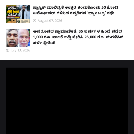
ಪ್ಲಾಸ್ಟಿಕ್ ಮಾಲಿನ್ಯಕ್ಕೆ ಉತ್ತರ ಕಂಡುಕೊಂಡು ₹50 ಕೋಟಿ
ಟರ್ನೋವರ್ ಗಳಿಸಿದ ಕನ್ನಡಿಗನ 'ಬ್ಯಾಂಬ್ರೂ' ಕಥೆ!
August 07, 2026
ಅಪರೂಪದ ಪ್ರಾಮಾಣಿಕತೆ: 35 ವರ್ಷಗಳ ಹಿಂದೆ ಪಡೆದ
1,000 ರೂ. ಸಾಲಕ್ಕೆ ಬಡ್ಡಿ ಸೇರಿಸಿ 25,000 ರೂ. ಮರಳಿಸಿದ
ಹಳೇ ಸ್ನೇಹಿತ!
July 13, 2026