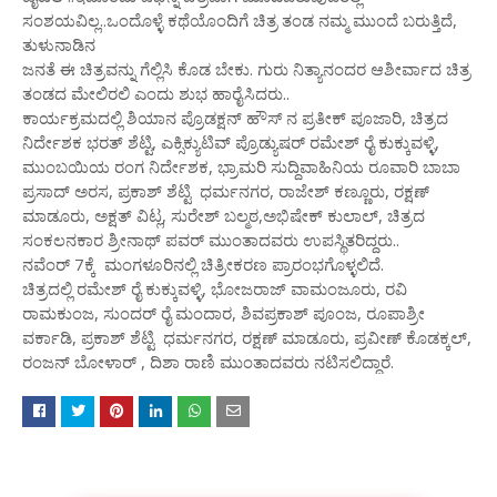
ಸಂಶಯವಿಲ್ಲ..ಒಂದೊಳ್ಳೆ ಕಥೆಯೊಂದಿಗೆ ಚಿತ್ರ ತಂಡ ನಮ್ಮ ಮುಂದೆ ಬರುತ್ತಿದೆ,
ತುಳುನಾಡಿನ
ಜನತೆ ಈ ಚಿತ್ರವನ್ನು ಗೆಲ್ಲಿಸಿ ಕೊಡ ಬೇಕು. ಗುರು ನಿತ್ಯಾನಂದರ ಆಶೀರ್ವಾದ ಚಿತ್ರ
ತಂಡದ ಮೇಲಿರಲಿ ಎಂದು ಶುಭ ಹಾರೈಸಿದರು..
ಕಾರ್ಯಕ್ರಮದಲ್ಲಿ ಶಿಯಾನ ಪ್ರೊಡಕ್ಷನ್ ಹೌಸ್ ನ ಪ್ರತೀಕ್ ಪೂಜಾರಿ, ಚಿತ್ರದ
ನಿರ್ದೇಶಕ ಭರತ್ ಶೆಟ್ಟಿ, ಎಕ್ಸಿಕ್ಯುಟಿವ್ ಪ್ರೊಡ್ಯುಷರ್ ರಮೇಶ್ ರೈ ಕುಕ್ಕುವಳ್ಳಿ,
ಮುಂಬಯಿಯ ರಂಗ ನಿರ್ದೇಶಕ, ಭ್ರಾಮರಿ ಸುದ್ದಿವಾಹಿನಿಯ ರೂವಾರಿ ಬಾಬಾ
ಪ್ರಸಾದ್ ಅರಸ, ಪ್ರಕಾಶ್ ಶೆಟ್ಟಿ ಧರ್ಮನಗರ, ರಾಜೇಶ್ ಕಣ್ಣೂರು, ರಕ್ಷಣ್
ಮಾಡೂರು, ಅಕ್ಷತ್ ವಿಟ್ಲ, ಸುರೇಶ್ ಬಲ್ಮಠ,ಅಭಿಷೇಕ್ ಕುಲಾಲ್, ಚಿತ್ರದ
ಸಂಕಲನಕಾರ ಶ್ರೀನಾಥ್ ಪವರ್ ಮುಂತಾದವರು ಉಪಸ್ಥಿತರಿದ್ದರು..
ನವೆಂರ್ 7ಕ್ಕೆ ಮಂಗಳೂರಿನಲ್ಲಿ ಚಿತ್ರೀಕರಣ ಪ್ರಾರಂಭಗೊಳ್ಳಲಿದೆ.
ಚಿತ್ರದಲ್ಲಿ ರಮೇಶ್ ರೈ ಕುಕ್ಕುವಳ್ಳಿ, ಭೋಜರಾಜ್ ವಾಮಂಜೂರು, ರವಿ
ರಾಮಕುಂಜ, ಸುಂದರ್ ರೈ ಮಂದಾರ, ಶಿವಪ್ರಕಾಶ್ ಪೂಂಜ, ರೂಪಾಶ್ರೀ
ವರ್ಕಾಡಿ, ಪ್ರಕಾಶ್ ಶೆಟ್ಟಿ ಧರ್ಮನಗರ, ರಕ್ಷಣ್ ಮಾಡೂರು, ಪ್ರವೀಣ್ ಕೊಡಕ್ಕಲ್,
ರಂಜನ್ ಬೋಳಾರ್ , ದಿಶಾ ರಾಣಿ ಮುಂತಾದವರು ನಟಿಸಲಿದ್ದಾರೆ.