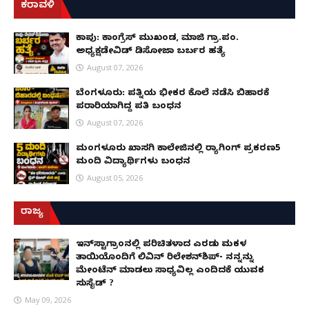
ಕರಾವಳಿ
ಕಾಪು: ಕಾಂಗ್ರೆಸ್ ಮುಖಂಡ, ಮಾಜಿ ಗ್ರಾ.ಪಂ.
ಅಧ್ಯಕ್ಷಡೇವಿಡ್ ಡಿಸೋಜಾ ಬರ್ಬರ ಹತ್ಯೆ
August 07, 2026
ಬೆಂಗಳೂರು: ಪತ್ನಿಯ ಭೀಕರ ಕೊಲೆ ನಡೆಸಿ ಬಿಹಾರಕ್ಕೆ
ಪರಾರಿಯಾಗಿದ್ದ ಪತಿ ಬಂಧನ
August 07, 2026
ಮಂಗಳೂರು ಖಾಸಗಿ ಕಾಲೇಜಿನಲ್ಲಿ ರ‌್ಯಾಗಿಂಗ್ ಪ್ರಕರಣ5
ಮಂದಿ ವಿದ್ಯಾರ್ಥಿಗಳು ಬಂಧನ
August 05, 2026
ರಾಜ್ಯ
ಇನ್​ಸ್ಟಾಗ್ರಾಂನಲ್ಲಿ ಪರಿಚಿತಳಾದ ಎರಡು ಮಕ್ಕಳ
ತಾಯಿಯೊಂದಿಗೆ ಲಿವಿನ್ ರಿಲೇಶನ್​ಶಿಪ್- ನನ್ನನ್ನು
ಮೇಂಟೆನ್ ಮಾಡಲು ಸಾಧ್ಯವಿಲ್ಲ ಎಂದಿದಕ್ಕೆ ಯುವಕ
ಸುಸೈಡ್ ?
May 09, 2026