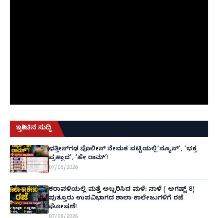
ಇತ್ತೀಚಿನ ಸುದ್ದಿ
ಛತ್ತೀಸ್‌ಗಢ ಪೊಲೀಸ್ ನೇಮಕ ಪಟ್ಟಿಯಲ್ಲಿ‘ನ್ಯೂಸ್’, ‘ಭಕ್ತ
ಪ್ರಹ್ಲಾದ’, ‘ಹೇ ರಾಮ್’!
07/08/2026
ಕರಾವಳಿಯಲ್ಲಿ ಮತ್ತೆ ಅಬ್ಬರಿಸಿದ ಮಳೆ: ನಾಳೆ ( ಆಗಷ್ಟ್ 8)
ಪುತ್ತೂರು ಉಪವಿಭಾಗದ ಶಾಲಾ-ಕಾಲೇಜುಗಳಿಗೆ ರಜೆ
ಘೋಷಣೆ!
07/08/2026