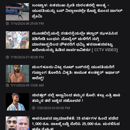
ಬಂಟ್ವಾಳ: ಏಕಮುಖ ಪ್ರೀತಿ ದುರಂತದಲ್ಲಿ ಅಂತ್ಯ –
ಯುವತಿಯನ್ನು ಬಸ್ ನಿಲ್ದಾಣದಲ್ಲೇ ಕೊಚ್ಚಿ ಕೊಂದ ಪಾಗಲ್
ಪ್ರೇಮಿ
7/16/2026 08:29:00 PM
ಮೂಡಬಿದ್ರೆಯಲ್ಲಿ ನಡುರಸ್ತೆಯಲ್ಲೇ ತಲ್ವಾರ್ ಝಳಪಿಸಿದ
ಕಿಡಿಗೇಡಿ ಬಂಧನ: ಮೊಬೈಲ್ ಮಳಿಗೆಗೆ ನುಗ್ಗಿ
ಮಾರಕಾಸ್ತ್ರದಿಂದ ನೌಕರರಿಗೆ ಧಮ್ಕಿ; ಹರಸಾಹಸಪಟ್ಟು
ಖದೀಮನನ್ನು ಹಿಡಿದ ಸಾರ್ವಜನಿಕರು! ( CCTV VIDEO)
7/18/2026 07:43:00 PM
ಮಂಗಳೂರು-ವಿಟ್ಲ ರೂಟ್ ಬಸ್‌ನಲ್ಲಿ ಯುವತಿಯರಿಗೆ
ಗುಪ್ತಾಂಗ ತೋರಿಸಿ ವಿಕೃತಿ: ಕಾಮುಕ ಕಂಡಕ್ಟರ್ ಇರ್ಫಾನ್
ಅರೆಸ್ಟ್!
7/11/2026 09:15:00 AM
ಸುರತ್ಕಲ್ ನಲ್ಲಿ ಅಣ್ಣನಿಂದ ತಮ್ಮನ ಕೊಲೆ: ಕಲ್ಲು ಎತ್ತಿ ಹಾಕಿ
ತಮ್ಮನ ತಲೆ ಜಜ್ಜಿದ ಸಹೋದರ !
7/20/2026 03:00:00 PM
ಅಪರೂಪದ ಪ್ರಾಮಾಣಿಕತೆ: 35 ವರ್ಷಗಳ ಹಿಂದೆ ಪಡೆದ
1,000 ರೂ. ಸಾಲಕ್ಕೆ ಬಡ್ಡಿ ಸೇರಿಸಿ 25,000 ರೂ. ಮರಳಿಸಿದ
ಹಳೇ ಸ್ನೇಹಿತ!