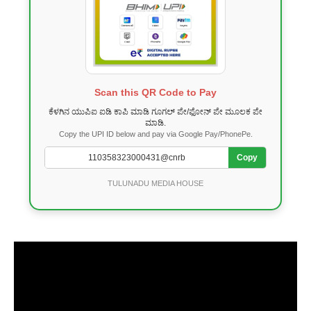
Scan this QR Code to Pay
ಕೆಳಗಿನ ಯುಪಿಐ ಐಡಿ ಕಾಪಿ ಮಾಡಿ ಗೂಗಲ್ ಪೇ/ಫೋನ್ ಪೇ ಮೂಲಕ ಪೇ
ಮಾಡಿ.
Copy the UPI ID below and pay via Google Pay/PhonePe.
Copy
TULUNADU MEDIA HOUSE