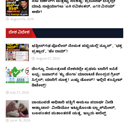
ನಟ ದರ್ಶನ್‌ಗೆ ಮತ್ತಷ್ಟು ಸಂಕಷ್ಟ: ಪ್ರದೋಷ್ ಬೆನ್ನಲ್ಲೇ
ಮಾಫಿ ಸಾಕ್ಷಿಯಾಗಲು 'ಎ8 ರವಿಶಂಕರ್, ಎ10 ವಿನಯ್'
ಅರ್ಜಿ!
August 06, 2026
ದೇಶ ವಿದೇಶ
ಛತ್ತೀಸ್‌ಗಢ ಪೊಲೀಸ್ ನೇಮಕ ಪಟ್ಟಿಯಲ್ಲಿ‘ನ್ಯೂಸ್’, ‘ಭಕ್ತ
ಪ್ರಹ್ಲಾದ’, ‘ಹೇ ರಾಮ್’!
August 07, 2026
ಡೆಂಗ್ಯೂ ನಿಯಂತ್ರಣಕ್ಕೆ ದೇಶದಲ್ಲೇ ಪ್ರಥಮ ಬಾರಿಗೆ ಲಸಿಕೆ
ಲಭ್ಯ: ಜಪಾನ್‌ನ 'ಕ್ಯು ಡೆಂಗಾ' ಮಾರಾಟಕ್ಕೆ ಕೇಂದ್ರದ ಗ್ರೀನ್
ಸಿಗ್ನಲ್; ಯಾರಿಗೆ ಸೂಕ್ತ? ಎಷ್ಟು ಡೋಸ್? ಇಲ್ಲಿದೆ ಕಂಪ್ಲೀಟ್
ಡಿಟೇಲ್ಸ್!
July 21, 2026
ವಾಯುಪಡೆ ಅಧಿಕಾರಿ ಪತ್ನಿಗೆ ಅಮಲು ಪದಾರ್ಥ ನೀಡಿ
ಅತ್ಯಾಚಾರ- ವೀಡಿಯೋ ಇಟ್ಟುಕೊಂಡು ಬ್ಲ್ಯಾಕ್‌ಮೇಲ್,
ಬಲವಂತದ ಮತಾಂತರಕ್ಕೆ ಯತ್ನ, ಇಬ್ಬರು ಅರೆಸ್ಟ್
June 18, 2026