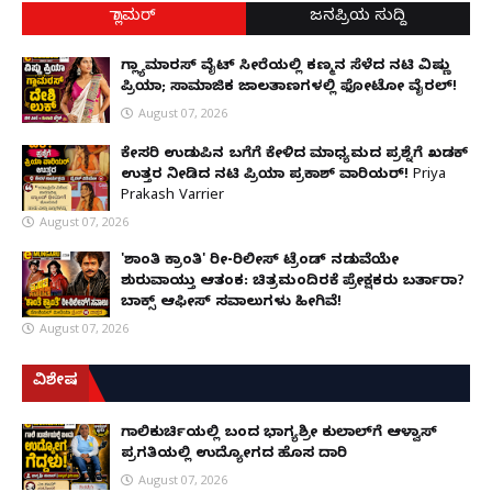
ಗ್ಲಾಮರ್
ಜನಪ್ರಿಯ ಸುದ್ದಿ
ಗ್ಲ್ಯಾಮಾರಸ್ ವೈಟ್‌ ಸೀರೆಯಲ್ಲಿ ಕಣ್ಮನ ಸೆಳೆದ ನಟಿ ವಿಷ್ಣು
ಪ್ರಿಯಾ; ಸಾಮಾಜಿಕ ಜಾಲತಾಣಗಳಲ್ಲಿ ಫೋಟೋ ವೈರಲ್!
August 07, 2026
ಕೇಸರಿ ಉಡುಪಿನ ಬಗೆಗೆ ಕೇಳಿದ ಮಾಧ್ಯಮದ ಪ್ರಶ್ನೆಗೆ ಖಡಕ್
ಉತ್ತರ ನೀಡಿದ ನಟಿ ಪ್ರಿಯಾ ಪ್ರಕಾಶ್ ವಾರಿಯರ್! Priya
Prakash Varrier
August 07, 2026
'ಶಾಂತಿ ಕ್ರಾಂತಿ' ರೀ-ರಿಲೀಸ್ ಟ್ರೆಂಡ್ ನಡುವೆಯೇ
ಶುರುವಾಯ್ತು ಆತಂಕ: ಚಿತ್ರಮಂದಿರಕ್ಕೆ ಪ್ರೇಕ್ಷಕರು ಬರ್ತಾರಾ?
ಬಾಕ್ಸ್ ಆಫೀಸ್ ಸವಾಲುಗಳು ಹೀಗಿವೆ!
August 07, 2026
ವಿಶೇಷ
ಗಾಲಿಕುರ್ಚಿಯಲ್ಲಿ ಬಂದ ಭಾಗ್ಯಶ್ರೀ ಕುಲಾಲ್‌ಗೆ ಆಳ್ವಾಸ್
ಪ್ರಗತಿಯಲ್ಲಿ ಉದ್ಯೋಗದ ಹೊಸ ದಾರಿ
August 07, 2026