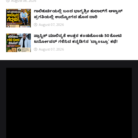
August 08, 2026
ಗಾಲಿಕುರ್ಚಿಯಲ್ಲಿ ಬಂದ ಭಾಗ್ಯಶ್ರೀ ಕುಲಾಲ್‌ಗೆ ಆಳ್ವಾಸ್
ಪ್ರಗತಿಯಲ್ಲಿ ಉದ್ಯೋಗದ ಹೊಸ ದಾರಿ
August 07, 2026
ಪ್ಲಾಸ್ಟಿಕ್ ಮಾಲಿನ್ಯಕ್ಕೆ ಉತ್ತರ ಕಂಡುಕೊಂಡು ₹50 ಕೋಟಿ
ಟರ್ನೋವರ್ ಗಳಿಸಿದ ಕನ್ನಡಿಗನ 'ಬ್ಯಾಂಬ್ರೂ' ಕಥೆ!
August 07, 2026