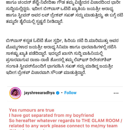
ಹಾಗೂ ಚಂದನ್ ಶೆಟ್ಟಿ-ನಿವೇದಿತಾ ಗೌಡ ತಮ್ಮ ವಿಚ್ಛೇದನ ವಿಚಾರದಿಂದ ಭಾರೀ
ಸುದ್ದಿಯಲ್ಲಿದ್ದರು. ಇದೀಗ ಬಿಗ್‌ಬಾಸ್ ಒಟಿಟಿ ಖ್ಯಾತಿಯ ಜಯಶ್ರೀ ಆರಾಧ್ಯ
ಹಾಗೂ ಸ್ಟೀವನ್ ಅವರ ಲವ್ ಬ್ರೇಕಪ್ ಸಖತ್ ಸದ್ದು ಮಾಡುತ್ತಿದ್ದು, ಈ ಬಗ್ಗೆ ನಟಿ
ತಮ್ಮದೇ ಶೈಲಿಯಲ್ಲಿ ಸ್ಪಷ್ಟನೆ ನೀಡಿದ್ದಾರೆ.
ಬಿಗ್‌ಬಾಸ್ ಕನ್ನಡ ಓಟಿಟಿ ಶೋ ಸ್ಪರ್ಧಿ, ಹಿರಿಯ ನಟಿ ದಿ.ಮಾರಿಮುತ್ತು ಅವರ
ಮೊಮ್ಮಗಳಾದ ಜಯಶ್ರೀ ಆರಾಧ್ಯ ಸಿನಿಮಾ ಹಾಗೂ ಧಾರವಾಹಿಗಳಲ್ಲಿ ನಟಿಸಿ
ಸಾಕಷ್ಟು ಖ್ಯಾತಿ ಪಡೆದಿದ್ದಾರೆ. ಇದಲ್ಲದೆ ಖಾಸಗಿ ಸುದ್ದಿ ವಾಹಿನಿಯಲ್ಲಿ
ಪ್ರಸಾರವಾಗುವ ರಾಜಾ-ರಾಣಿ ಶೋನಲ್ಲಿ ತಮ್ಮ ಲಿವ್ಇನ್ ರಿಲೇಶನ್‌ಶಿಪ್
ಸಂಗಾತಿ ಸ್ಟೀವನ್‌ನೊಂದಿಗೆ ಭಾಗವಹಿಸಿ ಸಖತ್ ಸದ್ದು ಮಾಡಿದ್ದ ಜಯಶ್ರೀ
ಇದೀಗ ಬ್ರೇಕಪ್ ವಿಚಾರವಾಗಿ ಸೌಂಡ್ ಮಾಡುತ್ತಿದ್ದಾರೆ.