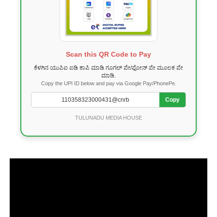
Scan this QR Code to Pay
ಕೆಳಗಿನ ಯುಪಿಐ ಐಡಿ ಕಾಪಿ ಮಾಡಿ ಗೂಗಲ್ ಪೇ/ಫೋನ್ ಪೇ ಮೂಲಕ ಪೇ
ಮಾಡಿ.
Copy the UPI ID below and pay via Google Pay/PhonePe.
Copy
TULUNADU MEDIA HOUSE