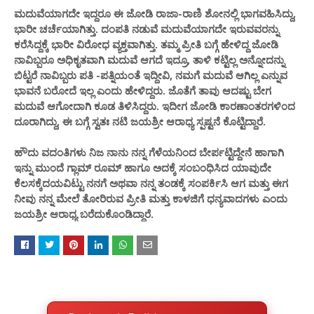
ಮದುವೆಯಾಗದೇ ಇದ್ದರೂ ಈ ಜೋಡಿ ರಾಜಾ-ರಾಣಿ ಶೋನಲ್ಲಿ ಭಾಗವಹಿಸಿದ್ದು,
ಭಾರೀ ಚರ್ಚೆಯಾಗಿತ್ತು. ದಂಪತಿ ನಡುವೆ ಮದುವೆಯಾಗದೇ ಇರುವವರನ್ನು
ಕರೆಸಿದ್ದಕ್ಕೆ ಭಾರೀ ವಿರೋಧ ವ್ಯಕ್ತವಾಗಿತ್ತು. ತಮ್ಮ ಪ್ರೀತಿ ಬಗ್ಗೆ ಹೇಳಿದ್ದ ಜೋಡಿ
ನಾವಿಬ್ಬರೂ ಅಧಿಕೃತವಾಗಿ ಮದುವೆ ಆಗದೆ ಇದ್ರೂ, ತಾಳಿ ಕಟ್ಟಿಲ್ಲ ಅನ್ನೋದನ್ನು
ಬಿಟ್ಟರೆ ನಾವಿಬ್ಬರು ಪತಿ -ಪತ್ನಿಯಂತೆ ಇದ್ದೀವಿ, ನಮಗೆ ಮದುವೆ ಆಗಿಲ್ಲ ಎನ್ನುವ
ಭಾವನೆ ಬರೋದೆ ಇಲ್ಲ ಎಂದು ಹೇಳಿದ್ದರು. ಜೊತೆಗೆ ತಾವು ಆದಷ್ಟು ಬೇಗ
ಮದುವೆ ಆಗೋದಾಗಿ ಕೂಡ ತಿಳಿಸಿದ್ದರು. ಇದೀಗ ಜೋಡಿ ಕಾರಣಾಂತರಗಳಿಂದ
ದೂರಾಗಿದ್ದು, ಈ ಬಗ್ಗೆ ಸ್ವತಃ ನಟಿ ಜಯಶ್ರೀ ಆರಾಧ್ಯ ಸ್ಪಷ್ಟನೆ ಕೊಟ್ಟಿದ್ದಾರೆ.
ಹೌದು ವದಂತಿಗಳು ನಿಜ ನಾನು ನನ್ನ ಗೆಳೆಯನಿಂದ ಬೇರ್ಪಟ್ಟಿದ್ದೇನೆ ಹಾಗಾಗಿ
ಇನ್ನು ಮುಂದೆ ಗ್ಲಾಮ್ ರೂಮ್ ಹಾಗೂ ಅದಕ್ಕೆ ಸಂಬಂಧಿಸಿದ ಯಾವುದೇ
ಕೆಲಸಕ್ಕೆದಯವಿಟ್ಟು ನನಗೆ ಅಥವಾ ನನ್ನ ತಂಡಕ್ಕೆ ಸಂಪರ್ಕಿಸಿ ಆಗ ಮತ್ತು ಈಗ
ನೀವು ನನ್ನ ಮೇಲೆ ತೋರಿರುವ ಪ್ರೀತಿ ಮತ್ತು ಕಾಳಜಿಗೆ ಧನ್ಯವಾದಗಳು ಎಂದು
ಜಯಶ್ರೀ ಆರಾಧ್ಯ ಬರೆದುಕೊಂಡಿದ್ದಾರೆ.