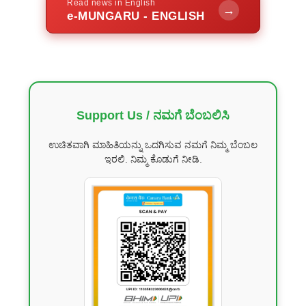
Read news in English
→
e-MUNGARU - ENGLISH
Support Us / ನಮಗೆ ಬೆಂಬಲಿಸಿ
ಉಚಿತವಾಗಿ ಮಾಹಿತಿಯನ್ನು ಒದಗಿಸುವ ನಮಗೆ ನಿಮ್ಮ ಬೆಂಬಲ
ಇರಲಿ. ನಿಮ್ಮ ಕೊಡುಗೆ ನೀಡಿ.