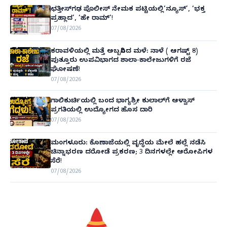
ಛತ್ತೀಸ್‌ಗಢ ಪೊಲೀಸ್ ನೇಮಕ ಪಟ್ಟಿಯಲ್ಲಿ‘ನ್ಯೂಸ್’, ‘ಭಕ್ತ
ಪ್ರಹ್ಲಾದ’, ‘ಹೇ ರಾಮ್’!
07/08/2026
ಕರಾವಳಿಯಲ್ಲಿ ಮತ್ತೆ ಅಬ್ಬರಿಸಿದ ಮಳೆ: ನಾಳೆ ( ಆಗಷ್ಟ್ 8)
ಪುತ್ತೂರು ಉಪವಿಭಾಗದ ಶಾಲಾ-ಕಾಲೇಜುಗಳಿಗೆ ರಜೆ
ಘೋಷಣೆ!
07/08/2026
ಗಾಲಿಕುರ್ಚಿಯಲ್ಲಿ ಬಂದ ಭಾಗ್ಯಶ್ರೀ ಕುಲಾಲ್‌ಗೆ ಆಳ್ವಾಸ್
ಪ್ರಗತಿಯಲ್ಲಿ ಉದ್ಯೋಗದ ಹೊಸ ದಾರಿ
07/08/2026
ಮಂಗಳೂರು: ಕೊಣಾಜೆಯಲ್ಲಿ ವೃದ್ಧೆಯ ಮೇಲೆ ಹಲ್ಲೆ ನಡೆಸಿ
ಚಿನ್ನಾಭರಣ ದರೋಡೆ ಪ್ರಕರಣ; 3 ದಿನಗಳಲ್ಲೇ ಆರೋಪಿಗಳ
ಸೆರೆ!
07/08/2026