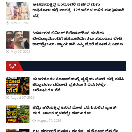
ಆಟವಾಡುತ್ತಿದ್ದ ಒಂದೂವರೆ ವರ್ಷದ ಮಗು
ಕಾಫಿತೋಟದಲ್ಲಿ ನಾಪತ್ತೆ- 12ಗಂಟೆಗಳ ಬಳಿಕ ಸುರಕ್ಷಿತವಾಗಿ
ಪತ್ತೆ
May 08, 2026
8ವರ್ಷಗಳ ಲಿವಿಂಗ್‌ ರಿಲೇಷನ್‌ಶಿಪ್ ಮುರಿದು
ಬೇರೊಬ್ಬನೊಂದಿಗೆ ಹೆಸೆಮಣೆಯೇರಲು ತಯಾರಾದ ಲೇಡಿ
ಕಾನ್‌ಸ್ಟೇಬಲ್- ನ್ಯಾಯಕ್ಕಾಗಿ ಎಸ್ಪಿ ಮೊರೆ ಹೋದ ಪಿಎಸ್ಐ
May 07, 2026
ಕ್ರೈಂ
ಮಂಗಳೂರು: ಕೊಣಾಜೆಯಲ್ಲಿ ವೃದ್ಧೆಯ ಮೇಲೆ ಹಲ್ಲೆ ನಡೆಸಿ
ಚಿನ್ನಾಭರಣ ದರೋಡೆ ಪ್ರಕರಣ; 3 ದಿನಗಳಲ್ಲೇ
ಆರೋಪಿಗಳ ಸೆರೆ!
August 07, 2026
ಹೆಬ್ರಿ: ಚಲಿಸುತ್ತಿದ್ದ ಕಾರಿನ ಮೇಲೆ ಧರೆಗುರುಳಿದ ಬೃಹತ್
ಮರ; ಚಾಲಕ ಸ್ಥಳದಲ್ಲೇ ದುರ್ಮರಣ!
August 07, 2026
ನಟ ದರ್ಶನ್‌ಗೆ ಮತ್ತಷ್ಟು ಸಂಕಷ್ಟ: ಪ್ರದೋಷ್ ಬೆನ್ನಲ್ಲೇ