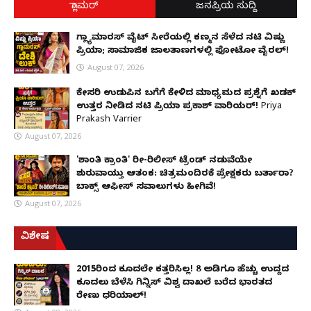
ಗ್ಲಾಮರ್
ಜನಪ್ರಿಯ ಸುದ್ದಿ
ಗ್ಲ್ಯಾಮಾರಸ್ ವೈಟ್‌ ಸೀರೆಯಲ್ಲಿ ಕಣ್ಮನ ಸೆಳೆದ ನಟಿ ವಿಷ್ಣು
ಪ್ರಿಯಾ; ಸಾಮಾಜಿಕ ಜಾಲತಾಣಗಳಲ್ಲಿ ಫೋಟೋ ವೈರಲ್!
August 07, 2026
ಕೇಸರಿ ಉಡುಪಿನ ಬಗೆಗೆ ಕೇಳಿದ ಮಾಧ್ಯಮದ ಪ್ರಶ್ನೆಗೆ ಖಡಕ್
ಉತ್ತರ ನೀಡಿದ ನಟಿ ಪ್ರಿಯಾ ಪ್ರಕಾಶ್ ವಾರಿಯರ್! Priya
Prakash Varrier
August 07, 2026
'ಶಾಂತಿ ಕ್ರಾಂತಿ' ರೀ-ರಿಲೀಸ್ ಟ್ರೆಂಡ್ ನಡುವೆಯೇ
ಶುರುವಾಯ್ತು ಆತಂಕ: ಚಿತ್ರಮಂದಿರಕ್ಕೆ ಪ್ರೇಕ್ಷಕರು ಬರ್ತಾರಾ?
ಬಾಕ್ಸ್ ಆಫೀಸ್ ಸವಾಲುಗಳು ಹೀಗಿವೆ!
August 07, 2026
ವಿಶೇಷ
2015ರಿಂದ ಕೂದಲೇ ಕತ್ತರಿಸಿಲ್ಲ! 8 ಅಡಿಗೂ ಹೆಚ್ಚು ಉದ್ದದ
ಕೂದಲು ಬೆಳೆಸಿ ಗಿನ್ನಿಸ್ ವಿಶ್ವ ದಾಖಲೆ ಬರೆದ ಭಾರತದ
ರೇಣು ಧರಿಯಾಲ್!