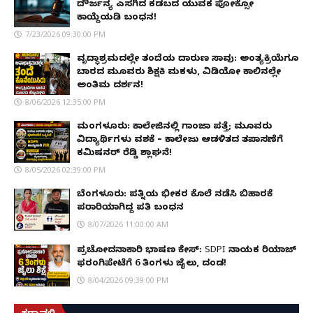
ದೌರ್ಜನ್ಯ ಎಸಗಿದ ಕಡಬದ ಯುವಕ ಪೋಕ್ಸೋ
ಕಾಯ್ದೆಯಡಿ ಬಂಧನ!
7/23/2026 09:30:00 PM
ವೃದ್ಧಾಶ್ರಮದಲ್ಲೇ ತಂದೆಯ ದಾರುಣ ಸಾವು: ಅಂತ್ಯಕ್ರಿಯೆಗೂ
ಬಾರದ ಮೂವರು ಶಿಕ್ಷಕಿ ಮಕಳು, ವಿಡಿಯೋ ಕಾಲಿನಲ್ಲೇ
ಅಂತಿಮ ದರ್ಶನ!
8/06/2026 12:35:00 PM
ಮಂಗಳೂರು: ಕಾಲೇಜಿನಲ್ಲಿ ಗಾಂಜಾ ಪತ್ತೆ; ಮೂವರು
ವಿದ್ಯಾರ್ಥಿಗಳು ವಶಕ್ಕೆ – ಕಾಲೇಜು ಆಡಳಿತದ ತಪಾಸಣೆಗೆ
ಕಮಿಷನರ್ ರೆಡ್ಡಿ ಶ್ಲಾಘನೆ!
8/05/2026 02:39:00 PM
ಬೆಂಗಳೂರು: ಪತ್ನಿಯ ಭೀಕರ ಕೊಲೆ ನಡೆಸಿ ಬಿಹಾರಕ್ಕೆ
ಪರಾರಿಯಾಗಿದ್ದ ಪತಿ ಬಂಧನ
8/07/2026 11:00:00 AM
ಪ್ರಚೋದನಾಕಾರಿ ಭಾಷಣ ಕೇಸ್: SDPI ನಾಯಕ ರಿಯಾಜ್
ಫರಂಗಿಪೇಟೆಗೆ 6 ತಿಂಗಳು ಜೈಲು, ದಂಡ!
8/04/2026 09:39:00 PM