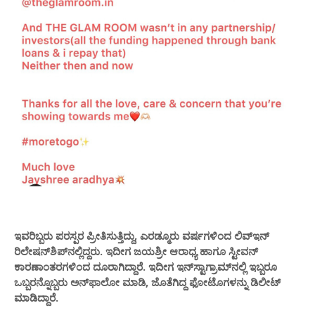
ಇವರಿಬ್ಬರು ಪರಸ್ಪರ ಪ್ರೀತಿಸುತ್ತಿದ್ದು, ಎರಡ್ಮೂರು ವರ್ಷಗಳಿಂದ ಲಿವ್ಇನ್
ರಿಲೇಷನ್‌ಶಿಪ್‌ನಲ್ಲಿದ್ದರು. ಇದೀಗ ಜಯಶ್ರೀ ಆರಾಧ್ಯ ಹಾಗೂ ಸ್ಟೀವನ್
ಕಾರಣಾಂತರಗಳಿಂದ ದೂರಾಗಿದ್ದಾರೆ. ಇದೀಗ ಇನ್‌ಸ್ಟಾಗ್ರಾಮ್‌ನಲ್ಲಿ ಇಬ್ಬರೂ
ಒಬ್ಬರನ್ನೊಬ್ಬರು ಅನ್‌ಫಾಲೋ ಮಾಡಿ, ಜೊತೆಗಿದ್ದ ಫೋಟೊಗಳನ್ನು ಡಿಲೀಟ್
ಮಾಡಿದ್ದಾರೆ.