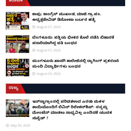
ಕರಾವಳಿ
ಕಾಪು: ಕಾಂಗ್ರೆಸ್ ಮುಖಂಡ, ಮಾಜಿ ಗ್ರಾ.ಪಂ.
ಅಧ್ಯಕ್ಷಡೇವಿಡ್ ಡಿಸೋಜಾ ಬರ್ಬರ ಹತ್ಯೆ
August 07, 2026
ಬೆಂಗಳೂರು: ಪತ್ನಿಯ ಭೀಕರ ಕೊಲೆ ನಡೆಸಿ ಬಿಹಾರಕ್ಕೆ
ಪರಾರಿಯಾಗಿದ್ದ ಪತಿ ಬಂಧನ
August 07, 2026
ಮಂಗಳೂರು ಖಾಸಗಿ ಕಾಲೇಜಿನಲ್ಲಿ ರ‌್ಯಾಗಿಂಗ್ ಪ್ರಕರಣ5
ಮಂದಿ ವಿದ್ಯಾರ್ಥಿಗಳು ಬಂಧನ
August 05, 2026
ರಾಜ್ಯ
ಇನ್​ಸ್ಟಾಗ್ರಾಂನಲ್ಲಿ ಪರಿಚಿತಳಾದ ಎರಡು ಮಕ್ಕಳ
ತಾಯಿಯೊಂದಿಗೆ ಲಿವಿನ್ ರಿಲೇಶನ್​ಶಿಪ್- ನನ್ನನ್ನು
ಮೇಂಟೆನ್ ಮಾಡಲು ಸಾಧ್ಯವಿಲ್ಲ ಎಂದಿದಕ್ಕೆ ಯುವಕ
ಸುಸೈಡ್ ?
May 09, 2026