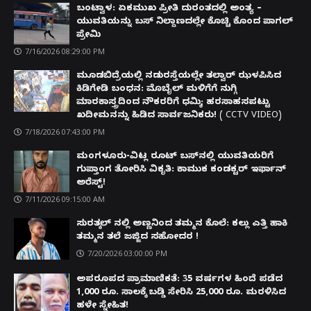
ಬಂಟ್ವಾಳ: ಏಕಮುಖ ಪ್ರೀತಿ ದುರಂತದಲ್ಲಿ ಅಂತ್ಯ –
ಯುವತಿಯನ್ನು ಬಸ್ ನಿಲ್ದಾಣದಲ್ಲೇ ಕೊಚ್ಚಿ ಕೊಂದ ಪಾಗಲ್
ಪ್ರೇಮಿ
7/16/2026 08:29:00 PM
ಮೂಡಬಿದ್ರೆಯಲ್ಲಿ ನಡುರಸ್ತೆಯಲ್ಲೇ ತಲ್ವಾರ್ ಝಳಪಿಸಿದ
ಕಿಡಿಗೇಡಿ ಬಂಧನ: ಮೊಬೈಲ್ ಮಳಿಗೆಗೆ ನುಗ್ಗಿ
ಮಾರಕಾಸ್ತ್ರದಿಂದ ನೌಕರರಿಗೆ ಧಮ್ಕಿ; ಹರಸಾಹಸಪಟ್ಟು
ಖದೀಮನನ್ನು ಹಿಡಿದ ಸಾರ್ವಜನಿಕರು! ( CCTV VIDEO)
7/18/2026 07:43:00 PM
ಮಂಗಳೂರು-ವಿಟ್ಲ ರೂಟ್ ಬಸ್‌ನಲ್ಲಿ ಯುವತಿಯರಿಗೆ
ಗುಪ್ತಾಂಗ ತೋರಿಸಿ ವಿಕೃತಿ: ಕಾಮುಕ ಕಂಡಕ್ಟರ್ ಇರ್ಫಾನ್
ಅರೆಸ್ಟ್!
7/11/2026 09:15:00 AM
ಸುರತ್ಕಲ್ ನಲ್ಲಿ ಅಣ್ಣನಿಂದ ತಮ್ಮನ ಕೊಲೆ: ಕಲ್ಲು ಎತ್ತಿ ಹಾಕಿ
ತಮ್ಮನ ತಲೆ ಜಜ್ಜಿದ ಸಹೋದರ !
7/20/2026 03:00:00 PM
ಅಪರೂಪದ ಪ್ರಾಮಾಣಿಕತೆ: 35 ವರ್ಷಗಳ ಹಿಂದೆ ಪಡೆದ
1,000 ರೂ. ಸಾಲಕ್ಕೆ ಬಡ್ಡಿ ಸೇರಿಸಿ 25,000 ರೂ. ಮರಳಿಸಿದ
ಹಳೇ ಸ್ನೇಹಿತ!