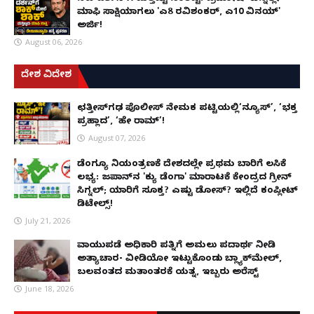
ಮಾಫಿ ಸಾಕ್ಷಿಯಾಗಲು 'ಎ8 ರವಿಶಂಕರ್, ಎ10 ವಿನಯ್'
ಅರ್ಜಿ!
August 06, 2026
ದೇಶ ವಿದೇಶ
ಛತ್ತೀಸ್‌ಗಢ ಪೊಲೀಸ್ ನೇಮಕ ಪಟ್ಟಿಯಲ್ಲಿ‘ನ್ಯೂಸ್’, ‘ಭಕ್ತ
ಪ್ರಹ್ಲಾದ’, ‘ಹೇ ರಾಮ್’!
August 07, 2026
ಡೆಂಗ್ಯೂ ನಿಯಂತ್ರಣಕ್ಕೆ ದೇಶದಲ್ಲೇ ಪ್ರಥಮ ಬಾರಿಗೆ ಲಸಿಕೆ
ಲಭ್ಯ: ಜಪಾನ್‌ನ 'ಕ್ಯು ಡೆಂಗಾ' ಮಾರಾಟಕ್ಕೆ ಕೇಂದ್ರದ ಗ್ರೀನ್
ಸಿಗ್ನಲ್; ಯಾರಿಗೆ ಸೂಕ್ತ? ಎಷ್ಟು ಡೋಸ್? ಇಲ್ಲಿದೆ ಕಂಪ್ಲೀಟ್
ಡಿಟೇಲ್ಸ್!
July 21, 2026
ವಾಯುಪಡೆ ಅಧಿಕಾರಿ ಪತ್ನಿಗೆ ಅಮಲು ಪದಾರ್ಥ ನೀಡಿ
ಅತ್ಯಾಚಾರ- ವೀಡಿಯೋ ಇಟ್ಟುಕೊಂಡು ಬ್ಲ್ಯಾಕ್‌ಮೇಲ್,
ಬಲವಂತದ ಮತಾಂತರಕ್ಕೆ ಯತ್ನ, ಇಬ್ಬರು ಅರೆಸ್ಟ್
June 18, 2026