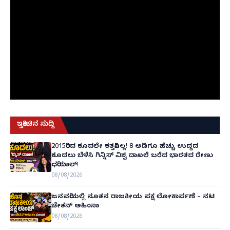
ಇತ್ತೀಚಿನ ಸುದ್ದಿ
2015ರಿಂದ ಕೂದಲೇ ಕತ್ತರಿಸಿಲ್ಲ! 8 ಅಡಿಗೂ ಹೆಚ್ಚು ಉದ್ದದ
ಕೂದಲು ಬೆಳೆಸಿ ಗಿನ್ನಿಸ್ ವಿಶ್ವ ದಾಖಲೆ ಬರೆದ ಭಾರತದ ರೇಣು
ಧರಿಯಾಲ್!
08/08/2026
ಜನವರಿಯಲ್ಲಿ ನೂತನ ರಾಜಕೀಯ ಪಕ್ಷ ಲೋಕಾರ್ಪಣೆ – ನಟ
ಚೇತನ್ ಅಹಿಂಸಾ
08/08/2026