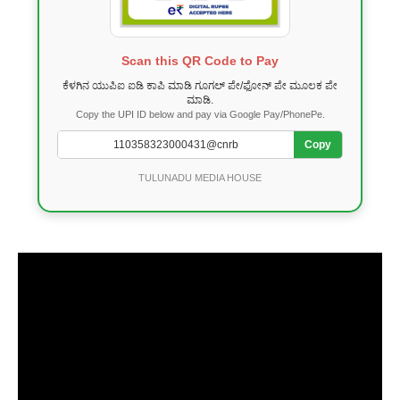
Scan this QR Code to Pay
ಕೆಳಗಿನ ಯುಪಿಐ ಐಡಿ ಕಾಪಿ ಮಾಡಿ ಗೂಗಲ್ ಪೇ/ಫೋನ್ ಪೇ ಮೂಲಕ ಪೇ
ಮಾಡಿ.
Copy the UPI ID below and pay via Google Pay/PhonePe.
Copy
TULUNADU MEDIA HOUSE