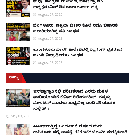
ಕಾಪು: ಕಾಂಗ್ರೆಸ್ ಮುಖಂಡ, ಮಾಜಿ ಗ್ರಾ.ಪಂ.
ಅಧ್ಯಕ್ಷಡೇವಿಡ್ ಡಿಸೋಜಾ ಬರ್ಬರ ಹತ್ಯೆ
August 07, 2026
ಬೆಂಗಳೂರು: ಪತ್ನಿಯ ಭೀಕರ ಕೊಲೆ ನಡೆಸಿ ಬಿಹಾರಕ್ಕೆ
ಪರಾರಿಯಾಗಿದ್ದ ಪತಿ ಬಂಧನ
August 07, 2026
ಮಂಗಳೂರು ಖಾಸಗಿ ಕಾಲೇಜಿನಲ್ಲಿ ರ‌್ಯಾಗಿಂಗ್ ಪ್ರಕರಣ5
ಮಂದಿ ವಿದ್ಯಾರ್ಥಿಗಳು ಬಂಧನ
August 05, 2026
ರಾಜ್ಯ
ಇನ್​ಸ್ಟಾಗ್ರಾಂನಲ್ಲಿ ಪರಿಚಿತಳಾದ ಎರಡು ಮಕ್ಕಳ
ತಾಯಿಯೊಂದಿಗೆ ಲಿವಿನ್ ರಿಲೇಶನ್​ಶಿಪ್- ನನ್ನನ್ನು
ಮೇಂಟೆನ್ ಮಾಡಲು ಸಾಧ್ಯವಿಲ್ಲ ಎಂದಿದಕ್ಕೆ ಯುವಕ
ಸುಸೈಡ್ ?
May 09, 2026
ಆಟವಾಡುತ್ತಿದ್ದ ಒಂದೂವರೆ ವರ್ಷದ ಮಗು
ಕಾಫಿತೋಟದಲ್ಲಿ ನಾಪತ್ತೆ- 12ಗಂಟೆಗಳ ಬಳಿಕ ಸುರಕ್ಷಿತವಾಗಿ