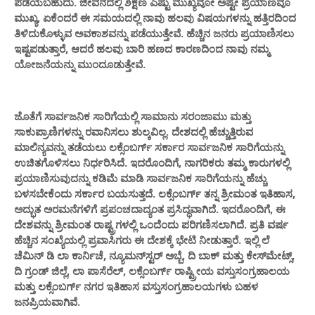
ಪಡೆಯಬಹುದು. ಜೀವನದಲ್ಲಿ ಶಿಕ್ಷಣ ಎಷ್ಟು ಮುಖ್ಯವೋ ಅಷ್ಟೇ ಪ್ರಯಾಣವೂ
ಮುಖ್ಯ, ಏಕೆಂದರೆ ಈ ಸಮಯದಲ್ಲಿ ನಾವು ಹಲವು ವಿಷಯಗಳನ್ನು ಹತ್ತಿರದಿಂದ
ತಿಳಿದುಕೊಳ್ಳುವ ಅವಕಾಶವನ್ನು ಪಡೆಯುತ್ತೇವೆ. ಹೆಚ್ಚಿನ ಜನರು ಪ್ರಯಾಣಿಸಲು
ಇಷ್ಟಪಡುತ್ತಾರೆ, ಆದರೆ ಹಲವು ಬಾರಿ ಹಣದ ಕಾರಣದಿಂದ ನಾವು ನಮ್ಮ
ಯೋಜನೆಯನ್ನು ಮುಂದೂಡುತ್ತೇವೆ.
ಜೊತೆಗೆ ಸಾರ್ವಜನಿಕ ಸಾರಿಗೆಯಲ್ಲಿ ಸಾಮಾನು ಸರಂಜಾಮು ಮತ್ತು
ಸಾಕುಪ್ರಾಣಿಗಳನ್ನು ರವಾನಿಸಲು ಶುಲ್ಕವಿಲ್ಲ. ದೇಶದಲ್ಲಿ ಹೆಚ್ಚುತ್ತಿರುವ
ಮಾಲಿನ್ಯವನ್ನು ತಡೆಯಲು ಲಕ್ಸೆಂಬರ್ಗ್ ಸರ್ಕಾರ ಸಾರ್ವಜನಿಕ ಸಾರಿಗೆಯನ್ನು
ಉಚಿತಗೊಳಿಸಲು ನಿರ್ಧರಿಸಿದೆ. ಇದರೊಂದಿಗೆ, ನಾಗರಿಕರು ತಮ್ಮ ಕಾರುಗಳಲ್ಲಿ
ಪ್ರಯಾಣಿಸುವುದನ್ನು ಕಡಿಮೆ ಮಾಡಿ ಸಾರ್ವಜನಿಕ ಸಾರಿಗೆಯನ್ನು ಹೆಚ್ಚು
ಬಳಸಬೇಕೆಂದು ಸರ್ಕಾರ ಬಯಸುತ್ತದೆ. ಲಕ್ಸೆಂಬರ್ಗ್ ತನ್ನ ಶ್ರೀಮಂತ ಇತಿಹಾಸ,
ಅದ್ಭುತ ಅರಮನೆಗಳಿಗೆ ಪ್ರಪಂಚದಾದ್ಯಂತ ಪ್ರಸಿದ್ಧವಾಗಿದೆ. ಇದರೊಂದಿಗೆ, ಈ
ದೇಶವನ್ನು ಶ್ರೀಮಂತ ರಾಷ್ಟ್ರಗಳಲ್ಲಿ ಒಂದೆಂದು ಪರಿಗಣಿಸಲಾಗಿದೆ. ಪ್ರತಿ ವರ್ಷ
ಹೆಚ್ಚಿನ ಸಂಖ್ಯೆಯಲ್ಲಿ ಪ್ರವಾಸಿಗರು ಈ ದೇಶಕ್ಕೆ ಭೇಟಿ ನೀಡುತ್ತಾರೆ. ಇಲ್ಲಿ ಲೆ
ಚೆಮಿನ್ ಡಿ ಲಾ ಕಾರ್ನಿಚೆ, ನ್ಯೂಮನ್‌ಸ್ಟರ್ ಅಬ್ಬೆ, ದಿ ಬಾಕ್ ಮತ್ತು ಕೇಸ್‌ಮೇಟ್ಸ್,
ದಿ ಗ್ರಂಡ್ ಜಿಲ್ಲೆ, ಲಾ ಪಾಸೆರೆಲ್, ಲಕ್ಸೆಂಬರ್ಗ್ ರಾಷ್ಟ್ರೀಯ ವಸ್ತುಸಂಗ್ರಹಾಲಯ
ಮತ್ತು ಲಕ್ಸೆಂಬರ್ಗ್ ನಗರ ಇತಿಹಾಸ ವಸ್ತುಸಂಗ್ರಹಾಲಯಗಳು ಬಹಳ
ಜನಪ್ರಿಯವಾಗಿವೆ.