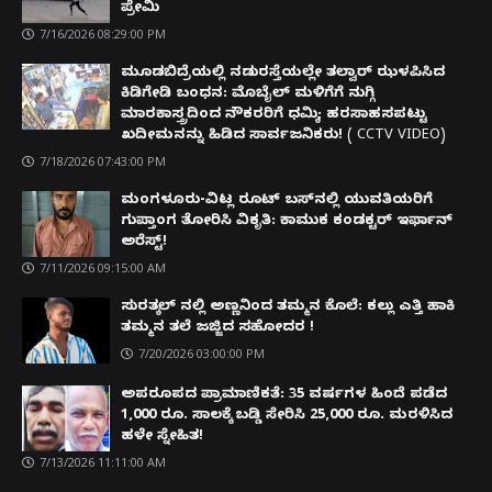
ಪ್ರೇಮಿ
7/16/2026 08:29:00 PM
ಮೂಡಬಿದ್ರೆಯಲ್ಲಿ ನಡುರಸ್ತೆಯಲ್ಲೇ ತಲ್ವಾರ್ ಝಳಪಿಸಿದ
ಕಿಡಿಗೇಡಿ ಬಂಧನ: ಮೊಬೈಲ್ ಮಳಿಗೆಗೆ ನುಗ್ಗಿ
ಮಾರಕಾಸ್ತ್ರದಿಂದ ನೌಕರರಿಗೆ ಧಮ್ಕಿ; ಹರಸಾಹಸಪಟ್ಟು
ಖದೀಮನನ್ನು ಹಿಡಿದ ಸಾರ್ವಜನಿಕರು! ( CCTV VIDEO)
7/18/2026 07:43:00 PM
ಮಂಗಳೂರು-ವಿಟ್ಲ ರೂಟ್ ಬಸ್‌ನಲ್ಲಿ ಯುವತಿಯರಿಗೆ
ಗುಪ್ತಾಂಗ ತೋರಿಸಿ ವಿಕೃತಿ: ಕಾಮುಕ ಕಂಡಕ್ಟರ್ ಇರ್ಫಾನ್
ಅರೆಸ್ಟ್!
7/11/2026 09:15:00 AM
ಸುರತ್ಕಲ್ ನಲ್ಲಿ ಅಣ್ಣನಿಂದ ತಮ್ಮನ ಕೊಲೆ: ಕಲ್ಲು ಎತ್ತಿ ಹಾಕಿ
ತಮ್ಮನ ತಲೆ ಜಜ್ಜಿದ ಸಹೋದರ !
7/20/2026 03:00:00 PM
ಅಪರೂಪದ ಪ್ರಾಮಾಣಿಕತೆ: 35 ವರ್ಷಗಳ ಹಿಂದೆ ಪಡೆದ
1,000 ರೂ. ಸಾಲಕ್ಕೆ ಬಡ್ಡಿ ಸೇರಿಸಿ 25,000 ರೂ. ಮರಳಿಸಿದ
ಹಳೇ ಸ್ನೇಹಿತ!
7/13/2026 11:11:00 AM