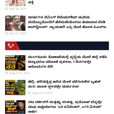
ಪತ್ತೆ
May 08, 2026
8ವರ್ಷಗಳ ಲಿವಿಂಗ್‌ ರಿಲೇಷನ್‌ಶಿಪ್ ಮುರಿದು
ಬೇರೊಬ್ಬನೊಂದಿಗೆ ಹೆಸೆಮಣೆಯೇರಲು ತಯಾರಾದ ಲೇಡಿ
ಕಾನ್‌ಸ್ಟೇಬಲ್- ನ್ಯಾಯಕ್ಕಾಗಿ ಎಸ್ಪಿ ಮೊರೆ ಹೋದ ಪಿಎಸ್ಐ
May 07, 2026
ಕ್ರೈಂ
ಮಂಗಳೂರು: ಕೊಣಾಜೆಯಲ್ಲಿ ವೃದ್ಧೆಯ ಮೇಲೆ ಹಲ್ಲೆ ನಡೆಸಿ
ಚಿನ್ನಾಭರಣ ದರೋಡೆ ಪ್ರಕರಣ; 3 ದಿನಗಳಲ್ಲೇ
ಆರೋಪಿಗಳ ಸೆರೆ!
August 07, 2026
ಹೆಬ್ರಿ: ಚಲಿಸುತ್ತಿದ್ದ ಕಾರಿನ ಮೇಲೆ ಧರೆಗುರುಳಿದ ಬೃಹತ್
ಮರ; ಚಾಲಕ ಸ್ಥಳದಲ್ಲೇ ದುರ್ಮರಣ!
August 07, 2026
ನಟ ದರ್ಶನ್‌ಗೆ ಮತ್ತಷ್ಟು ಸಂಕಷ್ಟ: ಪ್ರದೋಷ್ ಬೆನ್ನಲ್ಲೇ
ಮಾಫಿ ಸಾಕ್ಷಿಯಾಗಲು 'ಎ8 ರವಿಶಂಕರ್, ಎ10 ವಿನಯ್'
ಅರ್ಜಿ!