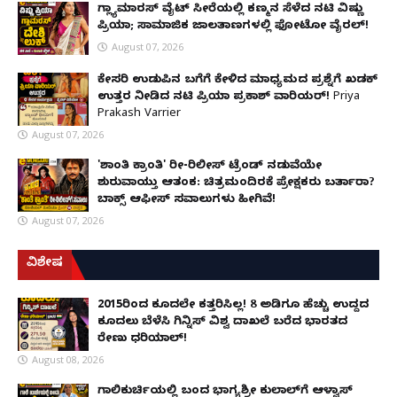
ಗ್ಲ್ಯಾಮಾರಸ್ ವೈಟ್‌ ಸೀರೆಯಲ್ಲಿ ಕಣ್ಮನ ಸೆಳೆದ ನಟಿ ವಿಷ್ಣು
ಪ್ರಿಯಾ; ಸಾಮಾಜಿಕ ಜಾಲತಾಣಗಳಲ್ಲಿ ಫೋಟೋ ವೈರಲ್!
August 07, 2026
ಕೇಸರಿ ಉಡುಪಿನ ಬಗೆಗೆ ಕೇಳಿದ ಮಾಧ್ಯಮದ ಪ್ರಶ್ನೆಗೆ ಖಡಕ್
ಉತ್ತರ ನೀಡಿದ ನಟಿ ಪ್ರಿಯಾ ಪ್ರಕಾಶ್ ವಾರಿಯರ್! Priya
Prakash Varrier
August 07, 2026
'ಶಾಂತಿ ಕ್ರಾಂತಿ' ರೀ-ರಿಲೀಸ್ ಟ್ರೆಂಡ್ ನಡುವೆಯೇ
ಶುರುವಾಯ್ತು ಆತಂಕ: ಚಿತ್ರಮಂದಿರಕ್ಕೆ ಪ್ರೇಕ್ಷಕರು ಬರ್ತಾರಾ?
ಬಾಕ್ಸ್ ಆಫೀಸ್ ಸವಾಲುಗಳು ಹೀಗಿವೆ!
August 07, 2026
ವಿಶೇಷ
2015ರಿಂದ ಕೂದಲೇ ಕತ್ತರಿಸಿಲ್ಲ! 8 ಅಡಿಗೂ ಹೆಚ್ಚು ಉದ್ದದ
ಕೂದಲು ಬೆಳೆಸಿ ಗಿನ್ನಿಸ್ ವಿಶ್ವ ದಾಖಲೆ ಬರೆದ ಭಾರತದ
ರೇಣು ಧರಿಯಾಲ್!
August 08, 2026
ಗಾಲಿಕುರ್ಚಿಯಲ್ಲಿ ಬಂದ ಭಾಗ್ಯಶ್ರೀ ಕುಲಾಲ್‌ಗೆ ಆಳ್ವಾಸ್