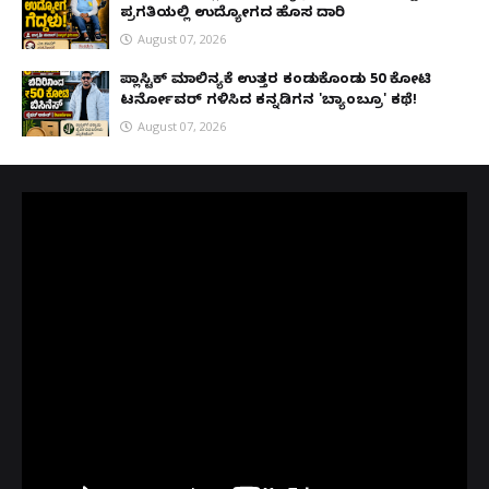
ಪ್ರಗತಿಯಲ್ಲಿ ಉದ್ಯೋಗದ ಹೊಸ ದಾರಿ
August 07, 2026
ಪ್ಲಾಸ್ಟಿಕ್ ಮಾಲಿನ್ಯಕ್ಕೆ ಉತ್ತರ ಕಂಡುಕೊಂಡು ₹50 ಕೋಟಿ
ಟರ್ನೋವರ್ ಗಳಿಸಿದ ಕನ್ನಡಿಗನ 'ಬ್ಯಾಂಬ್ರೂ' ಕಥೆ!
August 07, 2026