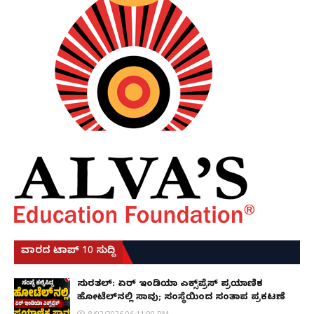
ವಾರದ ಟಾಪ್ 10 ಸುದ್ದಿ
ಸುರತ್ಕಲ್: ಏರ್ ಇಂಡಿಯಾ ಎಕ್ಸ್‌ಪ್ರೆಸ್ ಪ್ರಯಾಣಿಕ
ಹೋಟೆಲ್‌ನಲ್ಲಿ ಸಾವು; ಸಂಸ್ಥೆಯಿಂದ ಸಂತಾಪ ಪ್ರಕಟಣೆ
8/02/2026 06:11:00 PM