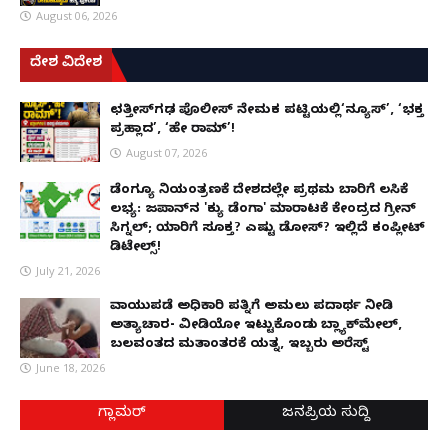
August 06, 2026
ದೇಶ ವಿದೇಶ
ಛತ್ತೀಸ್‌ಗಢ ಪೊಲೀಸ್ ನೇಮಕ ಪಟ್ಟಿಯಲ್ಲಿ‘ನ್ಯೂಸ್’, ‘ಭಕ್ತ
ಪ್ರಹ್ಲಾದ’, ‘ಹೇ ರಾಮ್’!
August 07, 2026
ಡೆಂಗ್ಯೂ ನಿಯಂತ್ರಣಕ್ಕೆ ದೇಶದಲ್ಲೇ ಪ್ರಥಮ ಬಾರಿಗೆ ಲಸಿಕೆ
ಲಭ್ಯ: ಜಪಾನ್‌ನ 'ಕ್ಯು ಡೆಂಗಾ' ಮಾರಾಟಕ್ಕೆ ಕೇಂದ್ರದ ಗ್ರೀನ್
ಸಿಗ್ನಲ್; ಯಾರಿಗೆ ಸೂಕ್ತ? ಎಷ್ಟು ಡೋಸ್? ಇಲ್ಲಿದೆ ಕಂಪ್ಲೀಟ್
ಡಿಟೇಲ್ಸ್!
July 21, 2026
ವಾಯುಪಡೆ ಅಧಿಕಾರಿ ಪತ್ನಿಗೆ ಅಮಲು ಪದಾರ್ಥ ನೀಡಿ
ಅತ್ಯಾಚಾರ- ವೀಡಿಯೋ ಇಟ್ಟುಕೊಂಡು ಬ್ಲ್ಯಾಕ್‌ಮೇಲ್,
ಬಲವಂತದ ಮತಾಂತರಕ್ಕೆ ಯತ್ನ, ಇಬ್ಬರು ಅರೆಸ್ಟ್
June 18, 2026
ಗ್ಲಾಮರ್
ಜನಪ್ರಿಯ ಸುದ್ದಿ