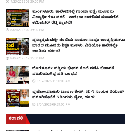
7/23/2026 09:30:00 PM
ಮಂಗಳೂರು: ಕಾಲೇಜಿನಲ್ಲಿ ಗಾಂಜಾ ಪತ್ತೆ; ಮೂವರು
ವಿದ್ಯಾರ್ಥಿಗಳು ವಶಕ್ಕೆ – ಕಾಲೇಜು ಆಡಳಿತದ ತಪಾಸಣೆಗೆ
ಕಮಿಷನರ್ ರೆಡ್ಡಿ ಶ್ಲಾಘನೆ!
8/05/2026 02:39:00 PM
ವೃದ್ಧಾಶ್ರಮದಲ್ಲೇ ತಂದೆಯ ದಾರುಣ ಸಾವು: ಅಂತ್ಯಕ್ರಿಯೆಗೂ
ಬಾರದ ಮೂವರು ಶಿಕ್ಷಕಿ ಮಕಳು, ವಿಡಿಯೋ ಕಾಲಿನಲ್ಲೇ
ಅಂತಿಮ ದರ್ಶನ!
8/06/2026 12:35:00 PM
ಬೆಂಗಳೂರು: ಪತ್ನಿಯ ಭೀಕರ ಕೊಲೆ ನಡೆಸಿ ಬಿಹಾರಕ್ಕೆ
ಪರಾರಿಯಾಗಿದ್ದ ಪತಿ ಬಂಧನ
8/07/2026 11:00:00 AM
ಪ್ರಚೋದನಾಕಾರಿ ಭಾಷಣ ಕೇಸ್: SDPI ನಾಯಕ ರಿಯಾಜ್
ಫರಂಗಿಪೇಟೆಗೆ 6 ತಿಂಗಳು ಜೈಲು, ದಂಡ!
8/04/2026 09:39:00 PM
ಕರಾವಳಿ