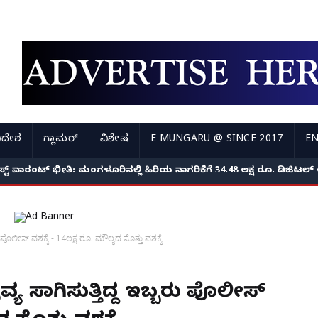
ಿದೇಶ
ಗ್ಲಾಮರ್
ವಿಶೇಷ
E MUNGARU @ SINCE 2017
EN
್ ಉದ್ಯೋಗಿಗಳ ಸೋಗಿನಲ್ಲಿ ಬಂದ ಖದೀಮರು; ವೃದ್ಧೆಯ ಬಾಯಿ ಮುಚ್ಚಿ 3 ಲಕ್ಷದ ಚಿ
ರೆಸ್ಟ್ ವಾರಂಟ್ ಭೀತಿ: ಮಂಗಳೂರಿನಲ್ಲಿ ಹಿರಿಯ ನಾಗರಿಕೆಗೆ 34.48 ಲಕ್ಷ ರೂ. ಡಿಜಿಟ
ು ಪೊಲೀಸ್ ವಶಕ್ಕೆ - 14ಲಕ್ಷ ರೂ. ಮೌಲ್ಯದ ಸೊತ್ತು ವಶಕ್ಕೆ
್ಯ ಸಾಗಿಸುತ್ತಿದ್ದ ಇಬ್ಬರು ಪೊಲೀಸ್