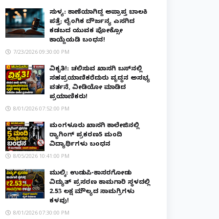
ಸುಳ್ಯ: ಕಾಣೆಯಾಗಿದ್ದ ಅಪ್ರಾಪ್ತ ಬಾಲಕಿ
ಪತ್ತೆ; ಲೈಂಗಿಕ ದೌರ್ಜನ್ಯ ಎಸಗಿದ
ಕಡಬದ ಯುವಕ ಪೋಕ್ಸೋ
ಕಾಯ್ದೆಯಡಿ ಬಂಧನ!
7/23/2026 09:30:00 PM
ವಿಕೃತಿ!: ಚಲಿಸುವ ಖಾಸಗಿ ಬಸ್‌ನಲ್ಲಿ
ಸಹಪ್ರಯಾಣಿಕರೆದುರು ವೃದ್ಧನ ಅಸಭ್ಯ
ವರ್ತನೆ, ವೀಡಿಯೋ ಮಾಡಿದ
ಪ್ರಯಾಣಿಕರು!
8/01/2026 07:52:00 PM
ಮಂಗಳೂರು ಖಾಸಗಿ ಕಾಲೇಜಿನಲ್ಲಿ
ರ‌್ಯಾಗಿಂಗ್ ಪ್ರಕರಣ5 ಮಂದಿ
ವಿದ್ಯಾರ್ಥಿಗಳು ಬಂಧನ
8/05/2026 10:41:00 PM
ಮುಲ್ಕಿ: ಉಡುಪಿ-ಕಾಸರಗೋಡು
ವಿದ್ಯುತ್ ಪ್ರಸರಣ ಕಾಮಗಾರಿ ಸ್ಥಳದಲ್ಲಿ
₹2.53 ಲಕ್ಷ ಮೌಲ್ಯದ ಸಾಮಗ್ರಿಗಳು
ಕಳವು!
8/01/2026 07:30:00 PM