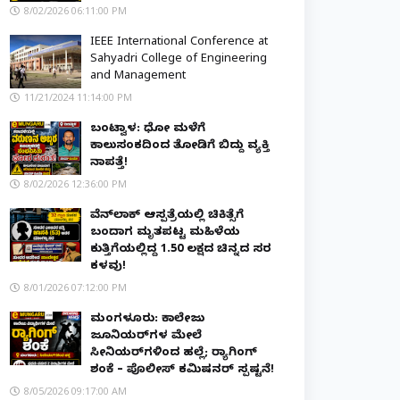
8/02/2026 06:11:00 PM
IEEE International Conference at
Sahyadri College of Engineering
and Management
11/21/2024 11:14:00 PM
ಬಂಟ್ವಾಳ: ಧೋ ಮಳೆಗೆ
ಕಾಲುಸಂಕದಿಂದ ತೋಡಿಗೆ ಬಿದ್ದು ವ್ಯಕ್ತಿ
ನಾಪತ್ತೆ!
8/02/2026 12:36:00 PM
ವೆನ್‌ಲಾಕ್ ಆಸ್ಪತ್ರೆಯಲ್ಲಿ ಚಿಕಿತ್ಸೆಗೆ
ಬಂದಾಗ ಮೃತಪಟ್ಟ ಮಹಿಳೆಯ
ಕುತ್ತಿಗೆಯಲ್ಲಿದ್ದ ₹1.50 ಲಕ್ಷದ ಚಿನ್ನದ ಸರ
ಕಳವು!
8/01/2026 07:12:00 PM
ಮಂಗಳೂರು: ಕಾಲೇಜು
ಜೂನಿಯರ್‌ಗಳ ಮೇಲೆ
ಸೀನಿಯರ್‌ಗಳಿಂದ ಹಲ್ಲೆ; ರ‌್ಯಾಗಿಂಗ್
ಶಂಕೆ – ಪೊಲೀಸ್ ಕಮಿಷನರ್ ಸ್ಪಷ್ಟನೆ!
8/05/2026 09:17:00 AM