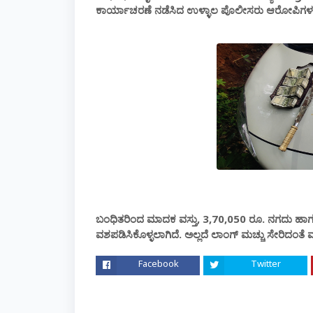
ಕಾರ್ಯಾಚರಣೆ ನಡೆಸಿದ ಉಳ್ಳಾಲ ಪೊಲೀಸರು ಆರೋಪಿಗಳನ್ನು
ಬಂಧಿತರಿಂದ ಮಾದಕ ವಸ್ತು, 3,70,050 ರೂ. ನಗದು ಹಾಗೂ ಸ
ವಶಪಡಿಸಿಕೊಳ್ಳಲಾಗಿದೆ. ಅಲ್ಲದೆ ಲಾಂಗ್ ಮಚ್ಚು ಸೇರಿದಂತ
Facebook
Twitter