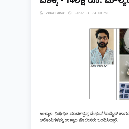
ವಶಕ್ಕೆ - 14ಲಕ್ಷ ರೂ. ಮೌಲ್ಯ
Senior Editor
12/05/2023 12:43:00 PM
ಉಳ್ಳಾಲ: ನಿಷೇಧಿತ ಮಾದಕದ್ರವ್ಯ ಮೆಥಂಫೆಟಾಮೈನ್ ಹಾಗೂ 25
ಆರೋಪಿಗಳನ್ನು ಉಳ್ಳಾಲ ಪೊಲೀಸರು ಬಂಧಿಸಿದ್ದಾರೆ.