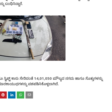
 ಬಂಧಿಸಿದ್ದಾರೆ.
್ವಿಪ್ಟ್ ಕಾರು ಸೇರಿದಂತೆ 14,01,050 ಮೌಲ್ಯದ ನಗದು ಹಾಗೂ ಸೊತ್ತುಗಳನ್ನು
ೆ ಮಾರಕಾಯುಧಗಳನ್ನು ವಶಪಡಿಸಿಕೊಳ್ಳಲಾಗಿದೆ.