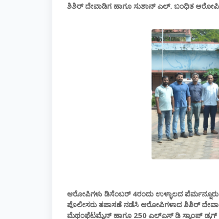
ಶಿಶಿರ್ ದೇವಾಡಿಗ ಹಾಗೂ ಸುಶಾನ್ ಎಲ್. ಬಂಧಿತ ಆರೋಪಿ
ಆರೋಪಿಗಳು ಡಿಸೆಂಬರ್ 4ರಂದು ಉಳ್ಳಾಲದ ಪೆರ್ಮನ್ನೂರು ಗ್ರಾ
ಪೊಲೀಸರು ತಪಾಸಣೆ ನಡೆಸಿ ಆರೋಪಿಗಳಾದ ಶಿಶಿರ್ ದೇವಾಡಿ
ಮೆಥಂಫೆಟಮೈನ್ ಹಾಗೂ 250 ಎಲ್ಎಸ್ ಡಿ ಸ್ಯಾಂಪ್ ಡ್ರಗ್‌