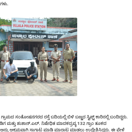
ಗಳು.
ಮದ ಸಂತೋಷನಗರದ ರಸ್ತೆ ಬದಿಯಲ್ಲಿ ಬಿಳಿ ಬಣ್ಣದ ಸ್ವಿಪ್ಟ್ ಕಾರಿನಲ್ಲಿ ಬಂದಿದ್ದರು.
ಗ ಮತ್ತು ಶುಶಾನ್.ಎಲ್. ನಿಷೇಧಿತ ಮಾದಕದ್ರವ್ಯ 132 ಗ್ರಾಂ ತೂಕದ
 ಅನ್ನು ಅಕ್ರಮವಾಗಿ ಸಾಗಾಟ ಮಾಡಿ ಮಾರಾಟ ಮಾಡಲು ಉದ್ದೇಶಿಸಿದ್ದರು‌. ಈ ವೇಳೆ