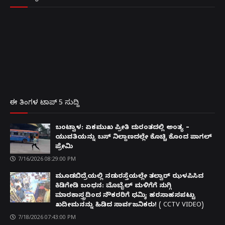
ಈ ತಿಂಗಳ ಟಾಪ್ 5 ಸುದ್ದಿ
ಬಂಟ್ವಾಳ: ಏಕಮುಖ ಪ್ರೀತಿ ದುರಂತದಲ್ಲಿ ಅಂತ್ಯ –
ಯುವತಿಯನ್ನು ಬಸ್ ನಿಲ್ದಾಣದಲ್ಲೇ ಕೊಚ್ಚಿ ಕೊಂದ ಪಾಗಲ್
ಪ್ರೇಮಿ
7/16/2026 08:29:00 PM
ಮೂಡಬಿದ್ರೆಯಲ್ಲಿ ನಡುರಸ್ತೆಯಲ್ಲೇ ತಲ್ವಾರ್ ಝಳಪಿಸಿದ
ಕಿಡಿಗೇಡಿ ಬಂಧನ: ಮೊಬೈಲ್ ಮಳಿಗೆಗೆ ನುಗ್ಗಿ
ಮಾರಕಾಸ್ತ್ರದಿಂದ ನೌಕರರಿಗೆ ಧಮ್ಕಿ; ಹರಸಾಹಸಪಟ್ಟು
ಖದೀಮನನ್ನು ಹಿಡಿದ ಸಾರ್ವಜನಿಕರು! ( CCTV VIDEO)
7/18/2026 07:43:00 PM