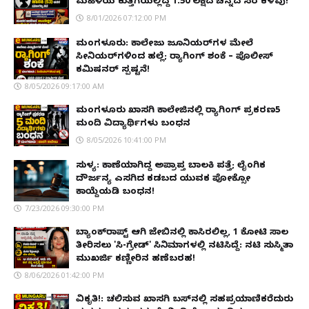
ಮಹಿಳೆಯ ಕುತ್ತಿಗೆಯಲ್ಲಿದ್ದ ₹1.50 ಲಕ್ಷದ ಚಿನ್ನದ ಸರ ಕಳವು!
8/01/2026 07:12:00 PM
ಮಂಗಳೂರು: ಕಾಲೇಜು ಜೂನಿಯರ್‌ಗಳ ಮೇಲೆ
ಸೀನಿಯರ್‌ಗಳಿಂದ ಹಲ್ಲೆ; ರ‌್ಯಾಗಿಂಗ್ ಶಂಕೆ – ಪೊಲೀಸ್
ಕಮಿಷನರ್ ಸ್ಪಷ್ಟನೆ!
8/05/2026 09:17:00 AM
ಮಂಗಳೂರು ಖಾಸಗಿ ಕಾಲೇಜಿನಲ್ಲಿ ರ‌್ಯಾಗಿಂಗ್ ಪ್ರಕರಣ5
ಮಂದಿ ವಿದ್ಯಾರ್ಥಿಗಳು ಬಂಧನ
8/05/2026 10:41:00 PM
ಸುಳ್ಯ: ಕಾಣೆಯಾಗಿದ್ದ ಅಪ್ರಾಪ್ತ ಬಾಲಕಿ ಪತ್ತೆ; ಲೈಂಗಿಕ
ದೌರ್ಜನ್ಯ ಎಸಗಿದ ಕಡಬದ ಯುವಕ ಪೋಕ್ಸೋ
ಕಾಯ್ದೆಯಡಿ ಬಂಧನ!
7/23/2026 09:30:00 PM
ಬ್ಯಾಂಕ್‌ರಾಪ್ಟ್‌ ಆಗಿ ಜೇಬಿನಲ್ಲಿ ಕಾಸಿರಲಿಲ್ಲ, ₹1 ಕೋಟಿ ಸಾಲ
ತೀರಿಸಲು 'ಸಿ-ಗ್ರೇಡ್' ಸಿನಿಮಾಗಳಲ್ಲಿ ನಟಿಸಿದ್ದೆ: ನಟಿ ಸುಸ್ಮಿತಾ
ಮುಖರ್ಜಿ ಕಣ್ಣೀರಿನ ಹಣೆಬರಹ!
8/06/2026 01:42:00 PM
ವಿಕೃತಿ!: ಚಲಿಸುವ ಖಾಸಗಿ ಬಸ್‌ನಲ್ಲಿ ಸಹಪ್ರಯಾಣಿಕರೆದುರು