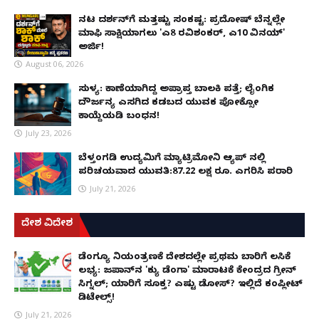
ನಟ ದರ್ಶನ್‌ಗೆ ಮತ್ತಷ್ಟು ಸಂಕಷ್ಟ: ಪ್ರದೋಷ್ ಬೆನ್ನಲ್ಲೇ
ಮಾಫಿ ಸಾಕ್ಷಿಯಾಗಲು 'ಎ8 ರವಿಶಂಕರ್, ಎ10 ವಿನಯ್'
ಅರ್ಜಿ!
August 06, 2026
ಸುಳ್ಯ: ಕಾಣೆಯಾಗಿದ್ದ ಅಪ್ರಾಪ್ತ ಬಾಲಕಿ ಪತ್ತೆ; ಲೈಂಗಿಕ
ದೌರ್ಜನ್ಯ ಎಸಗಿದ ಕಡಬದ ಯುವಕ ಪೋಕ್ಸೋ
ಕಾಯ್ದೆಯಡಿ ಬಂಧನ!
July 23, 2026
ಬೆಳ್ತಂಗಡಿ ಉದ್ಯಮಿಗೆ ಮ್ಯಾಟ್ರಿಮೋನಿ ಆ್ಯಪ್ ನಲ್ಲಿ
ಪರಿಚಯವಾದ ಯುವತಿ:87.22 ಲಕ್ಷ ರೂ. ಎಗರಿಸಿ ಪರಾರಿ
July 21, 2026
ದೇಶ ವಿದೇಶ
ಡೆಂಗ್ಯೂ ನಿಯಂತ್ರಣಕ್ಕೆ ದೇಶದಲ್ಲೇ ಪ್ರಥಮ ಬಾರಿಗೆ ಲಸಿಕೆ
ಲಭ್ಯ: ಜಪಾನ್‌ನ 'ಕ್ಯು ಡೆಂಗಾ' ಮಾರಾಟಕ್ಕೆ ಕೇಂದ್ರದ ಗ್ರೀನ್
ಸಿಗ್ನಲ್; ಯಾರಿಗೆ ಸೂಕ್ತ? ಎಷ್ಟು ಡೋಸ್? ಇಲ್ಲಿದೆ ಕಂಪ್ಲೀಟ್
ಡಿಟೇಲ್ಸ್!
July 21, 2026