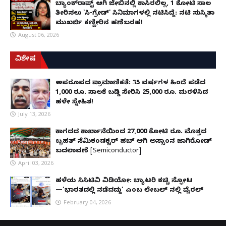
ಬ್ಯಾಂಕ್‌ರಾಪ್ಟ್‌ ಆಗಿ ಜೇಬಿನಲ್ಲಿ ಕಾಸಿರಲಿಲ್ಲ, ₹1 ಕೋಟಿ ಸಾಲ
ತೀರಿಸಲು 'ಸಿ-ಗ್ರೇಡ್' ಸಿನಿಮಾಗಳಲ್ಲಿ ನಟಿಸಿದ್ದೆ: ನಟಿ ಸುಸ್ಮಿತಾ
ಮುಖರ್ಜಿ ಕಣ್ಣೀರಿನ ಹಣೆಬರಹ!
August 06, 2026
ವಿಶೇಷ
ಅಪರೂಪದ ಪ್ರಾಮಾಣಿಕತೆ: 35 ವರ್ಷಗಳ ಹಿಂದೆ ಪಡೆದ
1,000 ರೂ. ಸಾಲಕ್ಕೆ ಬಡ್ಡಿ ಸೇರಿಸಿ 25,000 ರೂ. ಮರಳಿಸಿದ
ಹಳೇ ಸ್ನೇಹಿತ!
July 13, 2026
ಕಾಗದದ ಕಾರ್ಖಾನೆಯಿಂದ 27,000 ಕೋಟಿ ರೂ. ಮೊತ್ತದ
ಬೃಹತ್ ಸೆಮಿಕಂಡಕ್ಟರ್ ಹಬ್ ಆಗಿ ಅಸ್ಸಾಂನ ಜಾಗಿರೋಡ್
ಬದಲಾವಣೆ [Semiconductor]
April 03, 2026
ಹಳೆಯ ಸಿಸಿಟಿವಿ ವಿಡಿಯೋ: ಬ್ಯಾಟರಿ ಕಚ್ಚಿ ಸ್ಫೋಟ
—‘ಭಾರತದಲ್ಲಿ ನಡೆದದ್ದು’ ಎಂಬ ಲೇಬಲ್ ನಲ್ಲಿ ವೈರಲ್
February 04, 2026