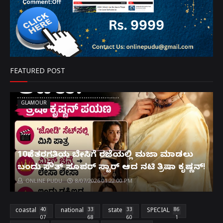
FEATURED POST
GLAMOUR
10ನೇ ತರಗತಿಯ ಬೇಸಿಗೆ ರಜೆಯಲ್ಲಿ ಮಜಾ ಮಾಡಲು
ಬಂದು ಸೌತ್ ಸೂಪರ್ ಸ್ಟಾರ್ ಆದ ನಟಿ ತ್ರಿಷಾ ಕೃಷ್ಣನ್!
ONLINE PUDU
8/07/2026 01:22:00 PM
coastal
40
national
33
state
33
SPECIAL
86
07
68
60
1