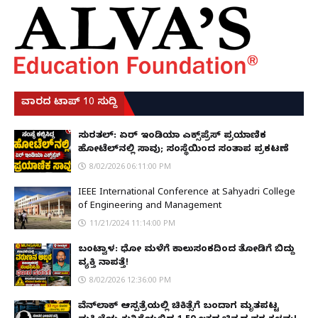
ವಾರದ ಟಾಪ್ 10 ಸುದ್ದಿ
ಸುರತ್ಕಲ್: ಏರ್ ಇಂಡಿಯಾ ಎಕ್ಸ್‌ಪ್ರೆಸ್ ಪ್ರಯಾಣಿಕ
ಹೋಟೆಲ್‌ನಲ್ಲಿ ಸಾವು; ಸಂಸ್ಥೆಯಿಂದ ಸಂತಾಪ ಪ್ರಕಟಣೆ
8/02/2026 06:11:00 PM
IEEE International Conference at Sahyadri College
of Engineering and Management
11/21/2024 11:14:00 PM
ಬಂಟ್ವಾಳ: ಧೋ ಮಳೆಗೆ ಕಾಲುಸಂಕದಿಂದ ತೋಡಿಗೆ ಬಿದ್ದು
ವ್ಯಕ್ತಿ ನಾಪತ್ತೆ!
8/02/2026 12:36:00 PM
ವೆನ್‌ಲಾಕ್ ಆಸ್ಪತ್ರೆಯಲ್ಲಿ ಚಿಕಿತ್ಸೆಗೆ ಬಂದಾಗ ಮೃತಪಟ್ಟ