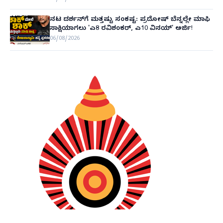
ನಟ ದರ್ಶನ್‌ಗೆ ಮತ್ತಷ್ಟು ಸಂಕಷ್ಟ: ಪ್ರದೋಷ್ ಬೆನ್ನಲ್ಲೇ ಮಾಫಿ
ಸಾಕ್ಷಿಯಾಗಲು 'ಎ8 ರವಿಶಂಕರ್, ಎ10 ವಿನಯ್' ಅರ್ಜಿ!
06/08/2026