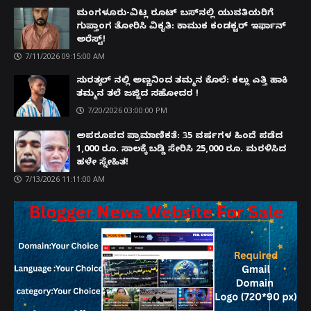
ಮಂಗಳೂರು-ವಿಟ್ಲ ರೂಟ್ ಬಸ್‌ನಲ್ಲಿ ಯುವತಿಯರಿಗೆ
ಗುಪ್ತಾಂಗ ತೋರಿಸಿ ವಿಕೃತಿ: ಕಾಮುಕ ಕಂಡಕ್ಟರ್ ಇರ್ಫಾನ್
ಅರೆಸ್ಟ್!
7/11/2026 09:15:00 AM
ಸುರತ್ಕಲ್ ನಲ್ಲಿ ಅಣ್ಣನಿಂದ ತಮ್ಮನ ಕೊಲೆ: ಕಲ್ಲು ಎತ್ತಿ ಹಾಕಿ
ತಮ್ಮನ ತಲೆ ಜಜ್ಜಿದ ಸಹೋದರ !
7/20/2026 03:00:00 PM
ಅಪರೂಪದ ಪ್ರಾಮಾಣಿಕತೆ: 35 ವರ್ಷಗಳ ಹಿಂದೆ ಪಡೆದ
1,000 ರೂ. ಸಾಲಕ್ಕೆ ಬಡ್ಡಿ ಸೇರಿಸಿ 25,000 ರೂ. ಮರಳಿಸಿದ
ಹಳೇ ಸ್ನೇಹಿತ!
7/13/2026 11:11:00 AM