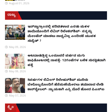
August 01, 2026
ರಾಜ್ಯ
ಇನ್​ಸ್ಟಾಗ್ರಾಂನಲ್ಲಿ ಪರಿಚಿತಳಾದ ಎರಡು ಮಕ್ಕಳ
ತಾಯಿಯೊಂದಿಗೆ ಲಿವಿನ್ ರಿಲೇಶನ್​ಶಿಪ್- ನನ್ನನ್ನು
ಮೇಂಟೆನ್ ಮಾಡಲು ಸಾಧ್ಯವಿಲ್ಲ ಎಂದಿದಕ್ಕೆ ಯುವಕ
ಸುಸೈಡ್ ?
May 09, 2026
ಆಟವಾಡುತ್ತಿದ್ದ ಒಂದೂವರೆ ವರ್ಷದ ಮಗು
ಕಾಫಿತೋಟದಲ್ಲಿ ನಾಪತ್ತೆ- 12ಗಂಟೆಗಳ ಬಳಿಕ ಸುರಕ್ಷಿತವಾಗಿ
ಪತ್ತೆ
May 08, 2026
8ವರ್ಷಗಳ ಲಿವಿಂಗ್‌ ರಿಲೇಷನ್‌ಶಿಪ್ ಮುರಿದು
ಬೇರೊಬ್ಬನೊಂದಿಗೆ ಹೆಸೆಮಣೆಯೇರಲು ತಯಾರಾದ ಲೇಡಿ
ಕಾನ್‌ಸ್ಟೇಬಲ್- ನ್ಯಾಯಕ್ಕಾಗಿ ಎಸ್ಪಿ ಮೊರೆ ಹೋದ ಪಿಎಸ್ಐ
May 07, 2026
ಕ್ರೈಂ