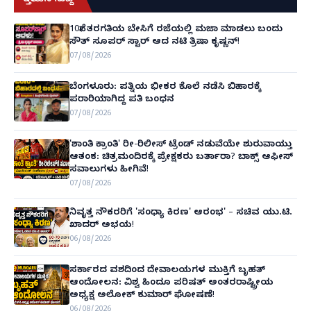
ಇತ್ತೀಚಿನ ಸುದ್ದಿ
10ನೇ ತರಗತಿಯ ಬೇಸಿಗೆ ರಜೆಯಲ್ಲಿ ಮಜಾ ಮಾಡಲು ಬಂದು
ಸೌತ್ ಸೂಪರ್ ಸ್ಟಾರ್ ಆದ ನಟಿ ತ್ರಿಷಾ ಕೃಷ್ಣನ್!
07/08/2026
ಬೆಂಗಳೂರು: ಪತ್ನಿಯ ಭೀಕರ ಕೊಲೆ ನಡೆಸಿ ಬಿಹಾರಕ್ಕೆ
ಪರಾರಿಯಾಗಿದ್ದ ಪತಿ ಬಂಧನ
07/08/2026
'ಶಾಂತಿ ಕ್ರಾಂತಿ' ರೀ-ರಿಲೀಸ್ ಟ್ರೆಂಡ್ ನಡುವೆಯೇ ಶುರುವಾಯ್ತು
ಆತಂಕ: ಚಿತ್ರಮಂದಿರಕ್ಕೆ ಪ್ರೇಕ್ಷಕರು ಬರ್ತಾರಾ? ಬಾಕ್ಸ್ ಆಫೀಸ್
ಸವಾಲುಗಳು ಹೀಗಿವೆ!
07/08/2026
ನಿವೃತ್ತ ನೌಕರರಿಗೆ 'ಸಂಧ್ಯಾ ಕಿರಣ' ಆರಂಭ' – ಸಚಿವ ಯು.ಟಿ.
ಖಾದರ್ ಅಭಯ!
06/08/2026
ಸರ್ಕಾರದ ವಶದಿಂದ ದೇವಾಲಯಗಳ ಮುಕ್ತಿಗೆ ಬೃಹತ್
ಆಂದೋಲನ: ವಿಶ್ವ ಹಿಂದೂ ಪರಿಷತ್ ಅಂತರರಾಷ್ಟ್ರೀಯ
ಅಧ್ಯಕ್ಷ ಅಲೋಕ್ ಕುಮಾರ್ ಘೋಷಣೆ!
06/08/2026