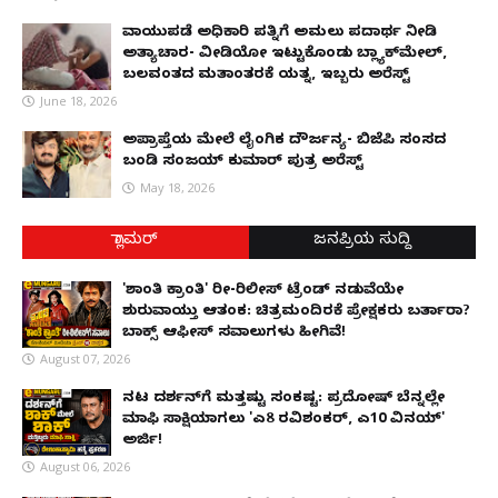
ವಾಯುಪಡೆ ಅಧಿಕಾರಿ ಪತ್ನಿಗೆ ಅಮಲು ಪದಾರ್ಥ ನೀಡಿ
ಅತ್ಯಾಚಾರ- ವೀಡಿಯೋ ಇಟ್ಟುಕೊಂಡು ಬ್ಲ್ಯಾಕ್‌ಮೇಲ್,
ಬಲವಂತದ ಮತಾಂತರಕ್ಕೆ ಯತ್ನ, ಇಬ್ಬರು ಅರೆಸ್ಟ್
June 18, 2026
ಅಪ್ರಾಪ್ತೆಯ ಮೇಲೆ ಲೈಂಗಿಕ ದೌರ್ಜನ್ಯ- ಬಿಜೆಪಿ ಸಂಸದ
ಬಂಡಿ ಸಂಜಯ್ ಕುಮಾರ್ ಪುತ್ರ ಅರೆಸ್ಟ್
May 18, 2026
ಗ್ಲಾಮರ್
ಜನಪ್ರಿಯ ಸುದ್ದಿ
'ಶಾಂತಿ ಕ್ರಾಂತಿ' ರೀ-ರಿಲೀಸ್ ಟ್ರೆಂಡ್ ನಡುವೆಯೇ
ಶುರುವಾಯ್ತು ಆತಂಕ: ಚಿತ್ರಮಂದಿರಕ್ಕೆ ಪ್ರೇಕ್ಷಕರು ಬರ್ತಾರಾ?
ಬಾಕ್ಸ್ ಆಫೀಸ್ ಸವಾಲುಗಳು ಹೀಗಿವೆ!
August 07, 2026
ನಟ ದರ್ಶನ್‌ಗೆ ಮತ್ತಷ್ಟು ಸಂಕಷ್ಟ: ಪ್ರದೋಷ್ ಬೆನ್ನಲ್ಲೇ
ಮಾಫಿ ಸಾಕ್ಷಿಯಾಗಲು 'ಎ8 ರವಿಶಂಕರ್, ಎ10 ವಿನಯ್'
ಅರ್ಜಿ!
August 06, 2026