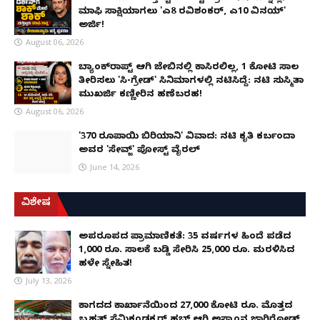
ಮಾಫಿ ಸಾಕ್ಷಿಯಾಗಲು 'ಎ8 ರವಿಶಂಕರ್, ಎ10 ವಿನಯ್'
ಅರ್ಜಿ!
August 06, 2026
ಬ್ಯಾಂಕ್‌ರಾಪ್ಟ್‌ ಆಗಿ ಜೇಬಿನಲ್ಲಿ ಕಾಸಿರಲಿಲ್ಲ, ₹1 ಕೋಟಿ ಸಾಲ
ತೀರಿಸಲು 'ಸಿ-ಗ್ರೇಡ್' ಸಿನಿಮಾಗಳಲ್ಲಿ ನಟಿಸಿದ್ದೆ: ನಟಿ ಸುಸ್ಮಿತಾ
ಮುಖರ್ಜಿ ಕಣ್ಣೀರಿನ ಹಣೆಬರಹ!
August 06, 2026
'370 ರೂಪಾಯಿ ಬಿರಿಯಾನಿ' ವಿವಾದ: ನಟಿ ಕೃತಿ ಕರ್ಬಂದಾ
ಅವರ 'ಸೇವ್ಜ್' ಪೋಸ್ಟ್ ವೈರಲ್
June 14, 2026
ವಿಶೇಷ
ಅಪರೂಪದ ಪ್ರಾಮಾಣಿಕತೆ: 35 ವರ್ಷಗಳ ಹಿಂದೆ ಪಡೆದ
1,000 ರೂ. ಸಾಲಕ್ಕೆ ಬಡ್ಡಿ ಸೇರಿಸಿ 25,000 ರೂ. ಮರಳಿಸಿದ
ಹಳೇ ಸ್ನೇಹಿತ!
July 13, 2026
ಕಾಗದದ ಕಾರ್ಖಾನೆಯಿಂದ 27,000 ಕೋಟಿ ರೂ. ಮೊತ್ತದ