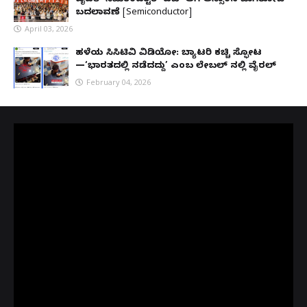
ಬೃಹತ್ ಸೆಮಿಕಂಡಕ್ಟರ್ ಹಬ್ ಆಗಿ ಅಸ್ಸಾಂನ ಜಾಗಿರೋಡ್
ಬದಲಾವಣೆ [Semiconductor]
April 03, 2026
ಹಳೆಯ ಸಿಸಿಟಿವಿ ವಿಡಿಯೋ: ಬ್ಯಾಟರಿ ಕಚ್ಚಿ ಸ್ಫೋಟ
—‘ಭಾರತದಲ್ಲಿ ನಡೆದದ್ದು’ ಎಂಬ ಲೇಬಲ್ ನಲ್ಲಿ ವೈರಲ್
February 04, 2026