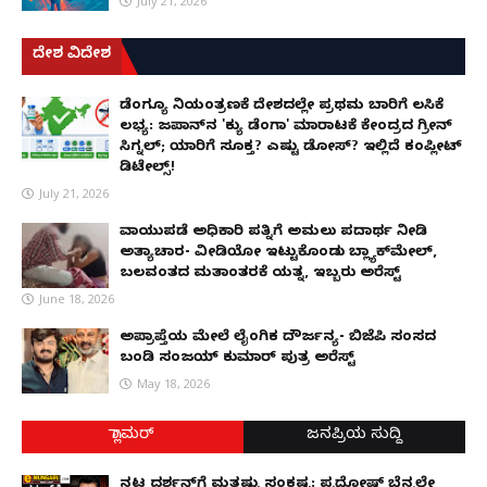
July 21, 2026
ದೇಶ ವಿದೇಶ
ಡೆಂಗ್ಯೂ ನಿಯಂತ್ರಣಕ್ಕೆ ದೇಶದಲ್ಲೇ ಪ್ರಥಮ ಬಾರಿಗೆ ಲಸಿಕೆ
ಲಭ್ಯ: ಜಪಾನ್‌ನ 'ಕ್ಯು ಡೆಂಗಾ' ಮಾರಾಟಕ್ಕೆ ಕೇಂದ್ರದ ಗ್ರೀನ್
ಸಿಗ್ನಲ್; ಯಾರಿಗೆ ಸೂಕ್ತ? ಎಷ್ಟು ಡೋಸ್? ಇಲ್ಲಿದೆ ಕಂಪ್ಲೀಟ್
ಡಿಟೇಲ್ಸ್!
July 21, 2026
ವಾಯುಪಡೆ ಅಧಿಕಾರಿ ಪತ್ನಿಗೆ ಅಮಲು ಪದಾರ್ಥ ನೀಡಿ
ಅತ್ಯಾಚಾರ- ವೀಡಿಯೋ ಇಟ್ಟುಕೊಂಡು ಬ್ಲ್ಯಾಕ್‌ಮೇಲ್,
ಬಲವಂತದ ಮತಾಂತರಕ್ಕೆ ಯತ್ನ, ಇಬ್ಬರು ಅರೆಸ್ಟ್
June 18, 2026
ಅಪ್ರಾಪ್ತೆಯ ಮೇಲೆ ಲೈಂಗಿಕ ದೌರ್ಜನ್ಯ- ಬಿಜೆಪಿ ಸಂಸದ
ಬಂಡಿ ಸಂಜಯ್ ಕುಮಾರ್ ಪುತ್ರ ಅರೆಸ್ಟ್
May 18, 2026
ಗ್ಲಾಮರ್
ಜನಪ್ರಿಯ ಸುದ್ದಿ
ನಟ ದರ್ಶನ್‌ಗೆ ಮತ್ತಷ್ಟು ಸಂಕಷ್ಟ: ಪ್ರದೋಷ್ ಬೆನ್ನಲ್ಲೇ