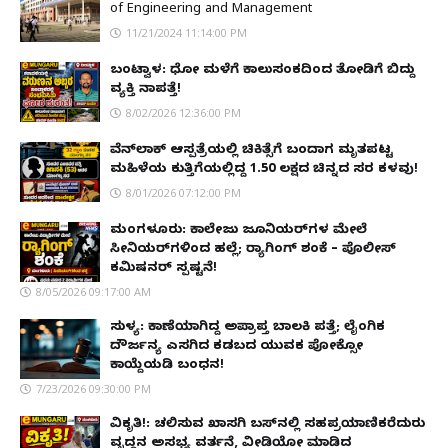
of Engineering and Management
11/21/2024 11:14:00 PM
ಬಂಟ್ವಾಳ: ಧೋ ಮಳೆಗೆ ಕಾಲುಸಂಕದಿಂದ ತೋಡಿಗೆ ಬಿದ್ದು
ವ್ಯಕ್ತಿ ನಾಪತ್ತೆ!
8/02/2026 12:36:00 PM
ವೆನ್‌ಲಾಕ್ ಆಸ್ಪತ್ರೆಯಲ್ಲಿ ಚಿಕಿತ್ಸೆಗೆ ಬಂದಾಗ ಮೃತಪಟ್ಟ
ಮಹಿಳೆಯ ಕುತ್ತಿಗೆಯಲ್ಲಿದ್ದ ₹1.50 ಲಕ್ಷದ ಚಿನ್ನದ ಸರ ಕಳವು!
8/01/2026 07:12:00 PM
ಮಂಗಳೂರು: ಕಾಲೇಜು ಜೂನಿಯರ್‌ಗಳ ಮೇಲೆ
ಸೀನಿಯರ್‌ಗಳಿಂದ ಹಲ್ಲೆ; ರ‌್ಯಾಗಿಂಗ್ ಶಂಕೆ – ಪೊಲೀಸ್
ಕಮಿಷನರ್ ಸ್ಪಷ್ಟನೆ!
8/05/2026 09:17:00 AM
ಸುಳ್ಯ: ಕಾಣೆಯಾಗಿದ್ದ ಅಪ್ರಾಪ್ತ ಬಾಲಕಿ ಪತ್ತೆ; ಲೈಂಗಿಕ
ದೌರ್ಜನ್ಯ ಎಸಗಿದ ಕಡಬದ ಯುವಕ ಪೋಕ್ಸೋ
ಕಾಯ್ದೆಯಡಿ ಬಂಧನ!
7/23/2026 09:30:00 PM
ವಿಕೃತಿ!: ಚಲಿಸುವ ಖಾಸಗಿ ಬಸ್‌ನಲ್ಲಿ ಸಹಪ್ರಯಾಣಿಕರೆದುರು
ವೃದ್ಧನ ಅಸಭ್ಯ ವರ್ತನೆ, ವೀಡಿಯೋ ಮಾಡಿದ