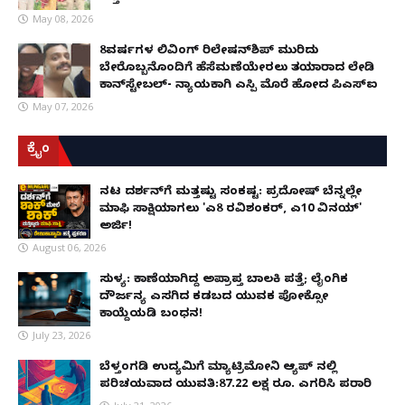
May 08, 2026
8ವರ್ಷಗಳ ಲಿವಿಂಗ್‌ ರಿಲೇಷನ್‌ಶಿಪ್ ಮುರಿದು
ಬೇರೊಬ್ಬನೊಂದಿಗೆ ಹೆಸೆಮಣೆಯೇರಲು ತಯಾರಾದ ಲೇಡಿ
ಕಾನ್‌ಸ್ಟೇಬಲ್- ನ್ಯಾಯಕ್ಕಾಗಿ ಎಸ್ಪಿ ಮೊರೆ ಹೋದ ಪಿಎಸ್ಐ
May 07, 2026
ಕ್ರೈಂ
ನಟ ದರ್ಶನ್‌ಗೆ ಮತ್ತಷ್ಟು ಸಂಕಷ್ಟ: ಪ್ರದೋಷ್ ಬೆನ್ನಲ್ಲೇ
ಮಾಫಿ ಸಾಕ್ಷಿಯಾಗಲು 'ಎ8 ರವಿಶಂಕರ್, ಎ10 ವಿನಯ್'
ಅರ್ಜಿ!
August 06, 2026
ಸುಳ್ಯ: ಕಾಣೆಯಾಗಿದ್ದ ಅಪ್ರಾಪ್ತ ಬಾಲಕಿ ಪತ್ತೆ; ಲೈಂಗಿಕ
ದೌರ್ಜನ್ಯ ಎಸಗಿದ ಕಡಬದ ಯುವಕ ಪೋಕ್ಸೋ
ಕಾಯ್ದೆಯಡಿ ಬಂಧನ!
July 23, 2026
ಬೆಳ್ತಂಗಡಿ ಉದ್ಯಮಿಗೆ ಮ್ಯಾಟ್ರಿಮೋನಿ ಆ್ಯಪ್ ನಲ್ಲಿ
ಪರಿಚಯವಾದ ಯುವತಿ:87.22 ಲಕ್ಷ ರೂ. ಎಗರಿಸಿ ಪರಾರಿ