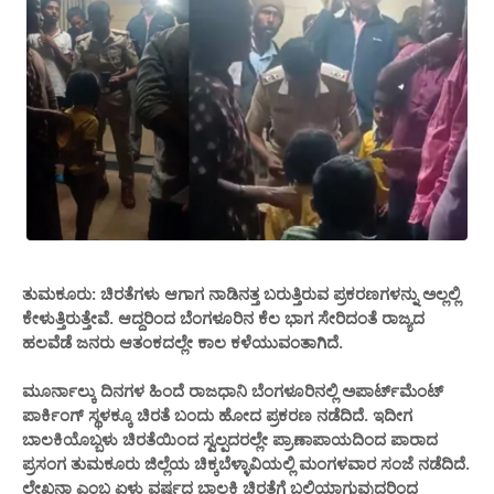
ತುಮಕೂರು: ಚಿರತೆಗಳು ಆಗಾಗ ನಾಡಿನತ್ತ ಬರುತ್ತಿರುವ ಪ್ರಕರಣಗಳನ್ನು ಅಲ್ಲಲ್ಲಿ
ಕೇಳುತ್ತಿರುತ್ತೇವೆ. ಆದ್ದರಿಂದ ಬೆಂಗಳೂರಿನ ಕೆಲ ಭಾಗ ಸೇರಿದಂತೆ ರಾಜ್ಯದ
ಹಲವೆಡೆ ಜನರು ಆತಂಕದಲ್ಲೇ ಕಾಲ ಕಳೆಯುವಂತಾಗಿದೆ.
ಮೂರ್ನಾಲ್ಕು ದಿನಗಳ ಹಿಂದೆ ರಾಜಧಾನಿ ಬೆಂಗಳೂರಿನಲ್ಲಿ ಅಪಾರ್ಟ್​ಮೆಂಟ್
ಪಾರ್ಕಿಂಗ್ ಸ್ಥಳಕ್ಕೂ ಚಿರತೆ ಬಂದು ಹೋದ ಪ್ರಕರಣ ನಡೆದಿದೆ. ಇದೀಗ
ಬಾಲಕಿಯೊಬ್ಬಳು ಚಿರತೆಯಿಂದ ಸ್ವಲ್ಪದರಲ್ಲೇ ಪ್ರಾಣಾಪಾಯದಿಂದ ಪಾರಾದ
ಪ್ರಸಂಗ ತುಮಕೂರು ಜಿಲ್ಲೆಯ ಚಿಕ್ಕಬೆಳ್ಳಾವಿಯಲ್ಲಿ ಮಂಗಳವಾರ ಸಂಜೆ ನಡೆದಿದೆ.
ಲೇಖನಾ ಎಂಬ ಏಳು ವರ್ಷದ ಬಾಲಕಿ ಚಿರತೆಗೆ ಬಲಿಯಾಗುವುದರಿಂದ