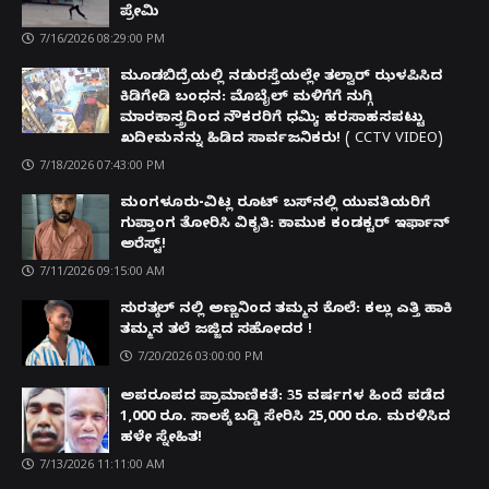
ಪ್ರೇಮಿ
7/16/2026 08:29:00 PM
ಮೂಡಬಿದ್ರೆಯಲ್ಲಿ ನಡುರಸ್ತೆಯಲ್ಲೇ ತಲ್ವಾರ್ ಝಳಪಿಸಿದ
ಕಿಡಿಗೇಡಿ ಬಂಧನ: ಮೊಬೈಲ್ ಮಳಿಗೆಗೆ ನುಗ್ಗಿ
ಮಾರಕಾಸ್ತ್ರದಿಂದ ನೌಕರರಿಗೆ ಧಮ್ಕಿ; ಹರಸಾಹಸಪಟ್ಟು
ಖದೀಮನನ್ನು ಹಿಡಿದ ಸಾರ್ವಜನಿಕರು! ( CCTV VIDEO)
7/18/2026 07:43:00 PM
ಮಂಗಳೂರು-ವಿಟ್ಲ ರೂಟ್ ಬಸ್‌ನಲ್ಲಿ ಯುವತಿಯರಿಗೆ
ಗುಪ್ತಾಂಗ ತೋರಿಸಿ ವಿಕೃತಿ: ಕಾಮುಕ ಕಂಡಕ್ಟರ್ ಇರ್ಫಾನ್
ಅರೆಸ್ಟ್!
7/11/2026 09:15:00 AM
ಸುರತ್ಕಲ್ ನಲ್ಲಿ ಅಣ್ಣನಿಂದ ತಮ್ಮನ ಕೊಲೆ: ಕಲ್ಲು ಎತ್ತಿ ಹಾಕಿ
ತಮ್ಮನ ತಲೆ ಜಜ್ಜಿದ ಸಹೋದರ !
7/20/2026 03:00:00 PM
ಅಪರೂಪದ ಪ್ರಾಮಾಣಿಕತೆ: 35 ವರ್ಷಗಳ ಹಿಂದೆ ಪಡೆದ
1,000 ರೂ. ಸಾಲಕ್ಕೆ ಬಡ್ಡಿ ಸೇರಿಸಿ 25,000 ರೂ. ಮರಳಿಸಿದ
ಹಳೇ ಸ್ನೇಹಿತ!
7/13/2026 11:11:00 AM