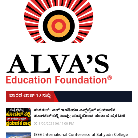
ವಾರದ ಟಾಪ್ 10 ಸುದ್ದಿ
ಸುರತ್ಕಲ್: ಏರ್ ಇಂಡಿಯಾ ಎಕ್ಸ್‌ಪ್ರೆಸ್ ಪ್ರಯಾಣಿಕ
ಹೋಟೆಲ್‌ನಲ್ಲಿ ಸಾವು; ಸಂಸ್ಥೆಯಿಂದ ಸಂತಾಪ ಪ್ರಕಟಣೆ
8/02/2026 06:11:00 PM
IEEE International Conference at Sahyadri College