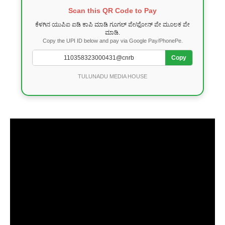
Scan this QR Code to Pay
ಕೆಳಗಿನ ಯುಪಿಐ ಐಡಿ ಕಾಪಿ ಮಾಡಿ ಗೂಗಲ್ ಪೇ/ಫೋನ್ ಪೇ ಮೂಲಕ ಪೇ
ಮಾಡಿ.
Copy the UPI ID below and pay via Google Pay/PhonePe.
Copy
TULUNADU MEDIA HOUSE