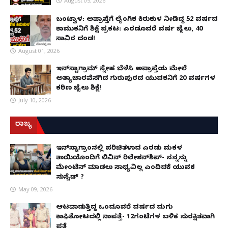
August 05, 2026
ಬಂಟ್ವಾಳ: ಅಪ್ರಾಪ್ತೆಗೆ ಲೈಂಗಿಕ ಕಿರುಕುಳ ನೀಡಿದ್ದ 52 ವರ್ಷದ
ಕಾಮುಕನಿಗೆ ಶಿಕ್ಷೆ ಪ್ರಕಟ: ಎರಡೂವರೆ ವರ್ಷ ಜೈಲು, ₹40
ಸಾವಿರ ದಂಡ!
August 01, 2026
ಇನ್‌ಸ್ಟಾಗ್ರಾಮ್ ಸ್ನೇಹ ಬೆಳೆಸಿ ಅಪ್ರಾಪ್ತೆಯ ಮೇಲೆ
ಅತ್ಯಾಚಾರವೆಸಗಿದ ಗುರುಪುರದ ಯುವಕನಿಗೆ 20 ವರ್ಷಗಳ
ಕಠಿಣ ಜೈಲು ಶಿಕ್ಷೆ!
July 10, 2026
ರಾಜ್ಯ
ಇನ್​ಸ್ಟಾಗ್ರಾಂನಲ್ಲಿ ಪರಿಚಿತಳಾದ ಎರಡು ಮಕ್ಕಳ
ತಾಯಿಯೊಂದಿಗೆ ಲಿವಿನ್ ರಿಲೇಶನ್​ಶಿಪ್- ನನ್ನನ್ನು
ಮೇಂಟೆನ್ ಮಾಡಲು ಸಾಧ್ಯವಿಲ್ಲ ಎಂದಿದಕ್ಕೆ ಯುವಕ
ಸುಸೈಡ್ ?
May 09, 2026
ಆಟವಾಡುತ್ತಿದ್ದ ಒಂದೂವರೆ ವರ್ಷದ ಮಗು
ಕಾಫಿತೋಟದಲ್ಲಿ ನಾಪತ್ತೆ- 12ಗಂಟೆಗಳ ಬಳಿಕ ಸುರಕ್ಷಿತವಾಗಿ
ಪತ್ತೆ