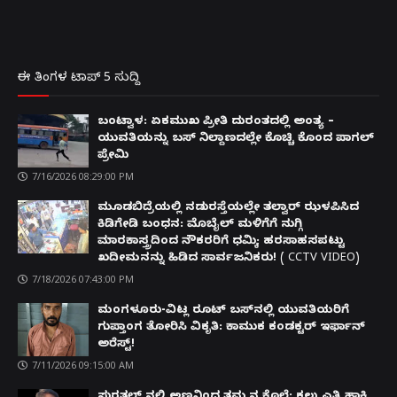
ಈ ತಿಂಗಳ ಟಾಪ್ 5 ಸುದ್ದಿ
ಬಂಟ್ವಾಳ: ಏಕಮುಖ ಪ್ರೀತಿ ದುರಂತದಲ್ಲಿ ಅಂತ್ಯ –
ಯುವತಿಯನ್ನು ಬಸ್ ನಿಲ್ದಾಣದಲ್ಲೇ ಕೊಚ್ಚಿ ಕೊಂದ ಪಾಗಲ್
ಪ್ರೇಮಿ
7/16/2026 08:29:00 PM
ಮೂಡಬಿದ್ರೆಯಲ್ಲಿ ನಡುರಸ್ತೆಯಲ್ಲೇ ತಲ್ವಾರ್ ಝಳಪಿಸಿದ
ಕಿಡಿಗೇಡಿ ಬಂಧನ: ಮೊಬೈಲ್ ಮಳಿಗೆಗೆ ನುಗ್ಗಿ
ಮಾರಕಾಸ್ತ್ರದಿಂದ ನೌಕರರಿಗೆ ಧಮ್ಕಿ; ಹರಸಾಹಸಪಟ್ಟು
ಖದೀಮನನ್ನು ಹಿಡಿದ ಸಾರ್ವಜನಿಕರು! ( CCTV VIDEO)
7/18/2026 07:43:00 PM
ಮಂಗಳೂರು-ವಿಟ್ಲ ರೂಟ್ ಬಸ್‌ನಲ್ಲಿ ಯುವತಿಯರಿಗೆ
ಗುಪ್ತಾಂಗ ತೋರಿಸಿ ವಿಕೃತಿ: ಕಾಮುಕ ಕಂಡಕ್ಟರ್ ಇರ್ಫಾನ್
ಅರೆಸ್ಟ್!
7/11/2026 09:15:00 AM
ಸುರತ್ಕಲ್ ನಲ್ಲಿ ಅಣ್ಣನಿಂದ ತಮ್ಮನ ಕೊಲೆ: ಕಲ್ಲು ಎತ್ತಿ ಹಾಕಿ