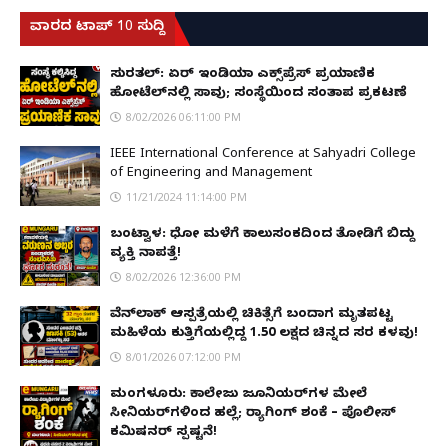
ವಾರದ ಟಾಪ್ 10 ಸುದ್ದಿ
ಸುರತ್ಕಲ್: ಏರ್ ಇಂಡಿಯಾ ಎಕ್ಸ್‌ಪ್ರೆಸ್ ಪ್ರಯಾಣಿಕ
ಹೋಟೆಲ್‌ನಲ್ಲಿ ಸಾವು; ಸಂಸ್ಥೆಯಿಂದ ಸಂತಾಪ ಪ್ರಕಟಣೆ
8/02/2026 06:11:00 PM
IEEE International Conference at Sahyadri College
of Engineering and Management
11/21/2024 11:14:00 PM
ಬಂಟ್ವಾಳ: ಧೋ ಮಳೆಗೆ ಕಾಲುಸಂಕದಿಂದ ತೋಡಿಗೆ ಬಿದ್ದು
ವ್ಯಕ್ತಿ ನಾಪತ್ತೆ!
8/02/2026 12:36:00 PM
ವೆನ್‌ಲಾಕ್ ಆಸ್ಪತ್ರೆಯಲ್ಲಿ ಚಿಕಿತ್ಸೆಗೆ ಬಂದಾಗ ಮೃತಪಟ್ಟ
ಮಹಿಳೆಯ ಕುತ್ತಿಗೆಯಲ್ಲಿದ್ದ ₹1.50 ಲಕ್ಷದ ಚಿನ್ನದ ಸರ ಕಳವು!
8/01/2026 07:12:00 PM
ಮಂಗಳೂರು: ಕಾಲೇಜು ಜೂನಿಯರ್‌ಗಳ ಮೇಲೆ
ಸೀನಿಯರ್‌ಗಳಿಂದ ಹಲ್ಲೆ; ರ‌್ಯಾಗಿಂಗ್ ಶಂಕೆ – ಪೊಲೀಸ್
ಕಮಿಷನರ್ ಸ್ಪಷ್ಟನೆ!