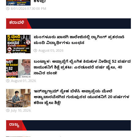
ಕಳವು!
8/01/2026 07:30:00 PM
ಕರಾವಳಿ
ಮಂಗಳೂರು ಖಾಸಗಿ ಕಾಲೇಜಿನಲ್ಲಿ ರ‌್ಯಾಗಿಂಗ್ ಪ್ರಕರಣ5
ಮಂದಿ ವಿದ್ಯಾರ್ಥಿಗಳು ಬಂಧನ
August 05, 2026
ಬಂಟ್ವಾಳ: ಅಪ್ರಾಪ್ತೆಗೆ ಲೈಂಗಿಕ ಕಿರುಕುಳ ನೀಡಿದ್ದ 52 ವರ್ಷದ
ಕಾಮುಕನಿಗೆ ಶಿಕ್ಷೆ ಪ್ರಕಟ: ಎರಡೂವರೆ ವರ್ಷ ಜೈಲು, ₹40
ಸಾವಿರ ದಂಡ!
August 01, 2026
ಇನ್‌ಸ್ಟಾಗ್ರಾಮ್ ಸ್ನೇಹ ಬೆಳೆಸಿ ಅಪ್ರಾಪ್ತೆಯ ಮೇಲೆ
ಅತ್ಯಾಚಾರವೆಸಗಿದ ಗುರುಪುರದ ಯುವಕನಿಗೆ 20 ವರ್ಷಗಳ
ಕಠಿಣ ಜೈಲು ಶಿಕ್ಷೆ!
July 10, 2026
ರಾಜ್ಯ