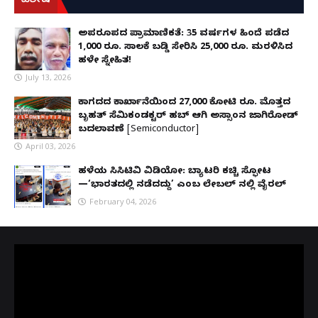
ವಿಶೇಷ
ಅಪರೂಪದ ಪ್ರಾಮಾಣಿಕತೆ: 35 ವರ್ಷಗಳ ಹಿಂದೆ ಪಡೆದ
1,000 ರೂ. ಸಾಲಕ್ಕೆ ಬಡ್ಡಿ ಸೇರಿಸಿ 25,000 ರೂ. ಮರಳಿಸಿದ
ಹಳೇ ಸ್ನೇಹಿತ!
July 13, 2026
ಕಾಗದದ ಕಾರ್ಖಾನೆಯಿಂದ 27,000 ಕೋಟಿ ರೂ. ಮೊತ್ತದ
ಬೃಹತ್ ಸೆಮಿಕಂಡಕ್ಟರ್ ಹಬ್ ಆಗಿ ಅಸ್ಸಾಂನ ಜಾಗಿರೋಡ್
ಬದಲಾವಣೆ [Semiconductor]
April 03, 2026
ಹಳೆಯ ಸಿಸಿಟಿವಿ ವಿಡಿಯೋ: ಬ್ಯಾಟರಿ ಕಚ್ಚಿ ಸ್ಫೋಟ
—‘ಭಾರತದಲ್ಲಿ ನಡೆದದ್ದು’ ಎಂಬ ಲೇಬಲ್ ನಲ್ಲಿ ವೈರಲ್
February 04, 2026