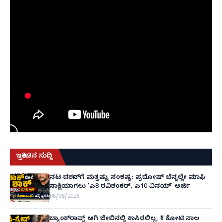
ಇತ್ತೀಚಿನ ಸುದ್ದಿ
ನಟ ದರ್ಶನ್‌ಗೆ ಮತ್ತಷ್ಟು ಸಂಕಷ್ಟ: ಪ್ರದೋಷ್ ಬೆನ್ನಲ್ಲೇ ಮಾಫಿ
ಸಾಕ್ಷಿಯಾಗಲು 'ಎ8 ರವಿಶಂಕರ್, ಎ10 ವಿನಯ್' ಅರ್ಜಿ!
06/08/2026
ಬ್ಯಾಂಕ್‌ರಾಪ್ಟ್‌ ಆಗಿ ಜೇಬಿನಲ್ಲಿ ಕಾಸಿರಲಿಲ್ಲ, ₹1 ಕೋಟಿ ಸಾಲ