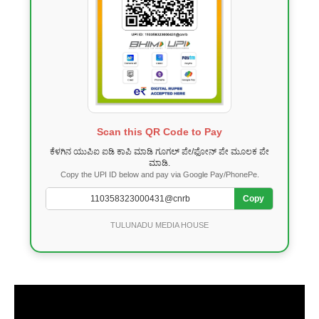
Scan this QR Code to Pay
ಕೆಳಗಿನ ಯುಪಿಐ ಐಡಿ ಕಾಪಿ ಮಾಡಿ ಗೂಗಲ್ ಪೇ/ಫೋನ್ ಪೇ ಮೂಲಕ ಪೇ
ಮಾಡಿ.
Copy the UPI ID below and pay via Google Pay/PhonePe.
Copy
TULUNADU MEDIA HOUSE