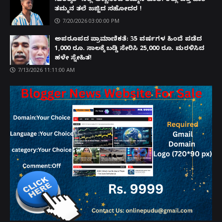
ತಮ್ಮನ ತಲೆ ಜಜ್ಜಿದ ಸಹೋದರ !
7/20/2026 03:00:00 PM
ಅಪರೂಪದ ಪ್ರಾಮಾಣಿಕತೆ: 35 ವರ್ಷಗಳ ಹಿಂದೆ ಪಡೆದ
1,000 ರೂ. ಸಾಲಕ್ಕೆ ಬಡ್ಡಿ ಸೇರಿಸಿ 25,000 ರೂ. ಮರಳಿಸಿದ
ಹಳೇ ಸ್ನೇಹಿತ!
7/13/2026 11:11:00 AM