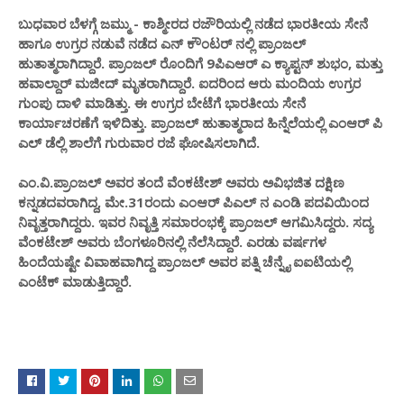
ಬುಧವಾರ ಬೆಳಗ್ಗೆ ಜಮ್ಮು - ಕಾಶ್ಮೀರದ ರಜೌರಿಯಲ್ಲಿ ನಡೆದ ಭಾರತೀಯ ಸೇನೆ
ಹಾಗೂ ಉಗ್ರರ ನಡುವೆ ನಡೆದ ಎನ್ ಕೌಂಟರ್ ನಲ್ಲಿ ಪ್ರಾಂಜಲ್
ಹುತಾತ್ಮರಾಗಿದ್ದಾರೆ. ಪ್ರಾಂಜಲ್ ರೊಂದಿಗೆ 9ಪಿಎಆರ್ ಎ ಕ್ಯಾಪ್ಟನ್ ಶುಭಂ, ಮತ್ತು
ಹವಾಲ್ದಾರ್ ಮಜೀದ್ ಮೃತರಾಗಿದ್ದಾರೆ. ಐದರಿಂದ ಆರು ಮಂದಿಯ ಉಗ್ರರ
ಗುಂಪು ದಾಳಿ ಮಾಡಿತ್ತು. ಈ ಉಗ್ರರ ಬೇಟೆಗೆ ಭಾರತೀಯ ಸೇನೆ
ಕಾರ್ಯಾಚರಣೆಗೆ ಇಳಿದಿತ್ತು. ಪ್ರಾಂಜಲ್ ಹುತಾತ್ಮರಾದ ಹಿನ್ನೆಲೆಯಲ್ಲಿ ಎಂಆರ್ ಪಿ
ಎಲ್ ಡೆಲ್ಲಿ ಶಾಲೆಗೆ ಗುರುವಾರ ರಜೆ ಘೋಷಿಸಲಾಗಿದೆ.
ಎಂ.ವಿ.ಪ್ರಾಂಜಲ್ ಅವರ ತಂದೆ ವೆಂಕಟೇಶ್ ಅವರು ಅವಿಭಜಿತ ದಕ್ಷಿಣ
ಕನ್ನಡದವರಾಗಿದ್ದ, ಮೇ.31ರಂದು ಎಂಆರ್ ಪಿಎಲ್ ನ ಎಂಡಿ ಪದವಿಯಿಂದ
ನಿವೃತ್ತರಾಗಿದ್ದರು. ಇವರ ನಿವೃತ್ತಿ ಸಮಾರಂಭಕ್ಕೆ ಪ್ರಾಂಜಲ್ ಆಗಮಿಸಿದ್ದರು. ಸದ್ಯ
ವೆಂಕಟೇಶ್ ಅವರು ಬೆಂಗಳೂರಿನಲ್ಲಿ ನೆಲೆಸಿದ್ದಾರೆ. ಎರಡು ವರ್ಷಗಳ
ಹಿಂದೆಯಷ್ಟೇ ವಿವಾಹವಾಗಿದ್ದ ಪ್ರಾಂಜಲ್ ಅವರ ಪತ್ನಿ ಚೆನ್ನೈ ಐಐಟಿಯಲ್ಲಿ
ಎಂಟೆಕ್ ಮಾಡುತ್ತಿದ್ದಾರೆ.