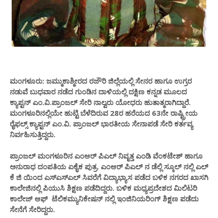
ಮಂಗಳೂರು: ಜಮ್ಮುಕಾಶ್ಮೀರದ ರಜೌರಿ ಜಿಲ್ಲೆಯಲ್ಲಿ ಸೇನರ ಹಾಗೂ ಉಗ್ರರ
ನಡುವೆ ಬುಧವಾರ ನಡೆದ ಗುಂಡಿನ ದಾಳಿಯಲ್ಲಿ ದಕ್ಷಿಣ ಕನ್ನಡ ಮೂಲದ
ಕ್ಯಾಪ್ಟನ್ ಎಂ.ವಿ.ಪ್ರಾಂಜಲ್ ಸೇರಿ ನಾಲ್ವರು ಯೋಧರು ಹುತಾತ್ಮರಾಗಿದ್ದಾರೆ.
ಮಂಗಳೂರಿನಲ್ಲಿಯೇ ಹುಟ್ಟಿ ಬೆಳೆದಿರುವ 28ರ ಹರೆಯದ 63ನೇ ರಾಷ್ಟ್ರೀಯ
ರೈಫಲ್ಸ್ ಕ್ಯಾಪ್ಟನ್ ಎಂ.ವಿ. ಪ್ರಾಂಜಲ್ ಭಾರತೀಯ ಸೇನಾಪಡೆ ಸೇರಿ ಕರ್ತವ್ಯ
ನಿರ್ವಹಿಸುತ್ತಿದ್ದರು.
ಪ್ರಾಂಜಲ್ ಮಂಗಳೂರಿನ ಎಂಆರ್ ಪಿಎಲ್ ನಿವೃತ್ತ ಎಂಡಿ ವೆಂಕಟೇಶ್ ಹಾಗೂ
ಅನುರಾಧ ದಂಪತಿಯ ಏಕೈಕ ಪುತ್ರ. ಎಂಆರ್ ಪಿಎಲ್ ನ ಡೆಲ್ಲಿ ಸ್ಕೂಲ್ ನಲ್ಲಿ ಎಲ್
ಕೆ ಜಿ ಯಿಂದ ಎಸ್ಎಸ್ಎಲ್ ಸಿವರೆಗೆ ವಿದ್ಯಾಭ್ಯಾಸ ಪಡೆದ ಬಳಿಕ ನಗರದ ಖಾಸಗಿ
ಕಾಲೇಜಿನಲ್ಲಿ ಪಿಯುಸಿ ಶಿಕ್ಷಣ ಪಡೆದಿದ್ದರು. ಬಳಿಕ ಮಧ್ಯಪ್ರದೇಶದ ಮಿಲಿಟರಿ
ಕಾಲೇಜ್ ಆಫ್ ಟೆಲಿಕಮ್ಯುನಿಕೇಷನ್ ನಲ್ಲಿ ಇಂಜಿನಿಯರಿಂಗ್ ಶಿಕ್ಷಣ ಪಡೆದು
ಸೇನೆಗೆ ಸೇರಿದ್ದರು.