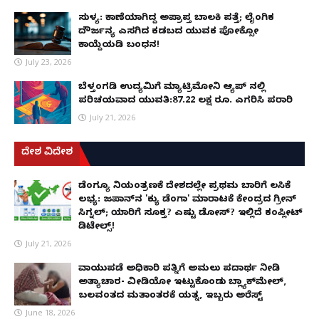
ಸುಳ್ಯ: ಕಾಣೆಯಾಗಿದ್ದ ಅಪ್ರಾಪ್ತ ಬಾಲಕಿ ಪತ್ತೆ; ಲೈಂಗಿಕ
ದೌರ್ಜನ್ಯ ಎಸಗಿದ ಕಡಬದ ಯುವಕ ಪೋಕ್ಸೋ
ಕಾಯ್ದೆಯಡಿ ಬಂಧನ!
July 23, 2026
ಬೆಳ್ತಂಗಡಿ ಉದ್ಯಮಿಗೆ ಮ್ಯಾಟ್ರಿಮೋನಿ ಆ್ಯಪ್ ನಲ್ಲಿ
ಪರಿಚಯವಾದ ಯುವತಿ:87.22 ಲಕ್ಷ ರೂ. ಎಗರಿಸಿ ಪರಾರಿ
July 21, 2026
ದೇಶ ವಿದೇಶ
ಡೆಂಗ್ಯೂ ನಿಯಂತ್ರಣಕ್ಕೆ ದೇಶದಲ್ಲೇ ಪ್ರಥಮ ಬಾರಿಗೆ ಲಸಿಕೆ
ಲಭ್ಯ: ಜಪಾನ್‌ನ 'ಕ್ಯು ಡೆಂಗಾ' ಮಾರಾಟಕ್ಕೆ ಕೇಂದ್ರದ ಗ್ರೀನ್
ಸಿಗ್ನಲ್; ಯಾರಿಗೆ ಸೂಕ್ತ? ಎಷ್ಟು ಡೋಸ್? ಇಲ್ಲಿದೆ ಕಂಪ್ಲೀಟ್
ಡಿಟೇಲ್ಸ್!
July 21, 2026
ವಾಯುಪಡೆ ಅಧಿಕಾರಿ ಪತ್ನಿಗೆ ಅಮಲು ಪದಾರ್ಥ ನೀಡಿ
ಅತ್ಯಾಚಾರ- ವೀಡಿಯೋ ಇಟ್ಟುಕೊಂಡು ಬ್ಲ್ಯಾಕ್‌ಮೇಲ್,
ಬಲವಂತದ ಮತಾಂತರಕ್ಕೆ ಯತ್ನ, ಇಬ್ಬರು ಅರೆಸ್ಟ್
June 18, 2026