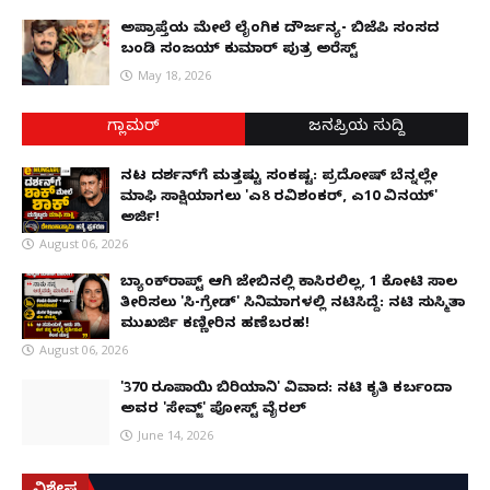
ಅಪ್ರಾಪ್ತೆಯ ಮೇಲೆ ಲೈಂಗಿಕ ದೌರ್ಜನ್ಯ- ಬಿಜೆಪಿ ಸಂಸದ
ಬಂಡಿ ಸಂಜಯ್ ಕುಮಾರ್ ಪುತ್ರ ಅರೆಸ್ಟ್
May 18, 2026
ಗ್ಲಾಮರ್
ಜನಪ್ರಿಯ ಸುದ್ದಿ
ನಟ ದರ್ಶನ್‌ಗೆ ಮತ್ತಷ್ಟು ಸಂಕಷ್ಟ: ಪ್ರದೋಷ್ ಬೆನ್ನಲ್ಲೇ
ಮಾಫಿ ಸಾಕ್ಷಿಯಾಗಲು 'ಎ8 ರವಿಶಂಕರ್, ಎ10 ವಿನಯ್'
ಅರ್ಜಿ!
August 06, 2026
ಬ್ಯಾಂಕ್‌ರಾಪ್ಟ್‌ ಆಗಿ ಜೇಬಿನಲ್ಲಿ ಕಾಸಿರಲಿಲ್ಲ, ₹1 ಕೋಟಿ ಸಾಲ
ತೀರಿಸಲು 'ಸಿ-ಗ್ರೇಡ್' ಸಿನಿಮಾಗಳಲ್ಲಿ ನಟಿಸಿದ್ದೆ: ನಟಿ ಸುಸ್ಮಿತಾ
ಮುಖರ್ಜಿ ಕಣ್ಣೀರಿನ ಹಣೆಬರಹ!
August 06, 2026
'370 ರೂಪಾಯಿ ಬಿರಿಯಾನಿ' ವಿವಾದ: ನಟಿ ಕೃತಿ ಕರ್ಬಂದಾ
ಅವರ 'ಸೇವ್ಜ್' ಪೋಸ್ಟ್ ವೈರಲ್
June 14, 2026