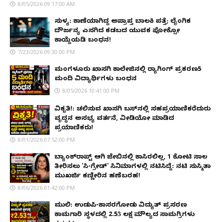
8/05/2026 09:17:00 AM
ಸುಳ್ಯ: ಕಾಣೆಯಾಗಿದ್ದ ಅಪ್ರಾಪ್ತ ಬಾಲಕಿ ಪತ್ತೆ; ಲೈಂಗಿಕ
ದೌರ್ಜನ್ಯ ಎಸಗಿದ ಕಡಬದ ಯುವಕ ಪೋಕ್ಸೋ
ಕಾಯ್ದೆಯಡಿ ಬಂಧನ!
7/23/2026 09:30:00 PM
ಮಂಗಳೂರು ಖಾಸಗಿ ಕಾಲೇಜಿನಲ್ಲಿ ರ‌್ಯಾಗಿಂಗ್ ಪ್ರಕರಣ5
ಮಂದಿ ವಿದ್ಯಾರ್ಥಿಗಳು ಬಂಧನ
8/05/2026 10:41:00 PM
ವಿಕೃತಿ!: ಚಲಿಸುವ ಖಾಸಗಿ ಬಸ್‌ನಲ್ಲಿ ಸಹಪ್ರಯಾಣಿಕರೆದುರು
ವೃದ್ಧನ ಅಸಭ್ಯ ವರ್ತನೆ, ವೀಡಿಯೋ ಮಾಡಿದ
ಪ್ರಯಾಣಿಕರು!
8/01/2026 07:52:00 PM
ಬ್ಯಾಂಕ್‌ರಾಪ್ಟ್‌ ಆಗಿ ಜೇಬಿನಲ್ಲಿ ಕಾಸಿರಲಿಲ್ಲ, ₹1 ಕೋಟಿ ಸಾಲ
ತೀರಿಸಲು 'ಸಿ-ಗ್ರೇಡ್' ಸಿನಿಮಾಗಳಲ್ಲಿ ನಟಿಸಿದ್ದೆ: ನಟಿ ಸುಸ್ಮಿತಾ
ಮುಖರ್ಜಿ ಕಣ್ಣೀರಿನ ಹಣೆಬರಹ!
8/06/2026 01:42:00 PM
ಮುಲ್ಕಿ: ಉಡುಪಿ-ಕಾಸರಗೋಡು ವಿದ್ಯುತ್ ಪ್ರಸರಣ
ಕಾಮಗಾರಿ ಸ್ಥಳದಲ್ಲಿ ₹2.53 ಲಕ್ಷ ಮೌಲ್ಯದ ಸಾಮಗ್ರಿಗಳು