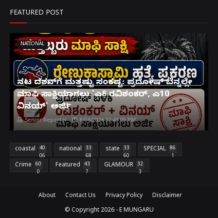
FEATURED POST
NATIONAL
ನಟ ದರ್ಶನ್‌ಗೆ ಮತ್ತಷ್ಟು ಸಂಕಷ್ಟ: ಪ್ರದೋಷ್ ಬೆನ್ನಲ್ಲೇ
ಮಾಫಿ ಸಾಕ್ಷಿಯಾಗಲು 'ಎ8 ರವಿಶಂಕರ್, ಎ10
ವಿನಯ್' ಅರ್ಜಿ!
Senior Reporter
8/06/2026 02:43:00 PM
coastal
40
national
33
state
33
SPECIAL
86
06
68
60
1
Crime
60
Featured
43
GLAMOUR
32
0
7
3
About
Contact Us
Privacy Policy
Disclaimer
© Copyright
2026 -
E MUNGARU