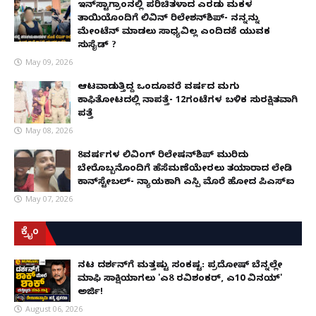
ಇನ್​ಸ್ಟಾಗ್ರಾಂನಲ್ಲಿ ಪರಿಚಿತಳಾದ ಎರಡು ಮಕ್ಕಳ
ತಾಯಿಯೊಂದಿಗೆ ಲಿವಿನ್ ರಿಲೇಶನ್​ಶಿಪ್- ನನ್ನನ್ನು
ಮೇಂಟೆನ್ ಮಾಡಲು ಸಾಧ್ಯವಿಲ್ಲ ಎಂದಿದಕ್ಕೆ ಯುವಕ
ಸುಸೈಡ್ ?
May 09, 2026
ಆಟವಾಡುತ್ತಿದ್ದ ಒಂದೂವರೆ ವರ್ಷದ ಮಗು
ಕಾಫಿತೋಟದಲ್ಲಿ ನಾಪತ್ತೆ- 12ಗಂಟೆಗಳ ಬಳಿಕ ಸುರಕ್ಷಿತವಾಗಿ
ಪತ್ತೆ
May 08, 2026
8ವರ್ಷಗಳ ಲಿವಿಂಗ್‌ ರಿಲೇಷನ್‌ಶಿಪ್ ಮುರಿದು
ಬೇರೊಬ್ಬನೊಂದಿಗೆ ಹೆಸೆಮಣೆಯೇರಲು ತಯಾರಾದ ಲೇಡಿ
ಕಾನ್‌ಸ್ಟೇಬಲ್- ನ್ಯಾಯಕ್ಕಾಗಿ ಎಸ್ಪಿ ಮೊರೆ ಹೋದ ಪಿಎಸ್ಐ
May 07, 2026
ಕ್ರೈಂ
ನಟ ದರ್ಶನ್‌ಗೆ ಮತ್ತಷ್ಟು ಸಂಕಷ್ಟ: ಪ್ರದೋಷ್ ಬೆನ್ನಲ್ಲೇ
ಮಾಫಿ ಸಾಕ್ಷಿಯಾಗಲು 'ಎ8 ರವಿಶಂಕರ್, ಎ10 ವಿನಯ್'
ಅರ್ಜಿ!
August 06, 2026