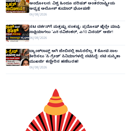
ಆಂದೋಲನ: ವಿಶ್ವ ಹಿಂದೂ ಪರಿಷತ್ ಅಂತರರಾಷ್ಟ್ರೀಯ
ಅಧ್ಯಕ್ಷ ಅಲೋಕ್ ಕುಮಾರ್ ಘೋಷಣೆ!
06/08/2026
ನಟ ದರ್ಶನ್‌ಗೆ ಮತ್ತಷ್ಟು ಸಂಕಷ್ಟ: ಪ್ರದೋಷ್ ಬೆನ್ನಲ್ಲೇ ಮಾಫಿ
ಸಾಕ್ಷಿಯಾಗಲು 'ಎ8 ರವಿಶಂಕರ್, ಎ10 ವಿನಯ್' ಅರ್ಜಿ!
06/08/2026
ಬ್ಯಾಂಕ್‌ರಾಪ್ಟ್‌ ಆಗಿ ಜೇಬಿನಲ್ಲಿ ಕಾಸಿರಲಿಲ್ಲ, ₹1 ಕೋಟಿ ಸಾಲ
ತೀರಿಸಲು 'ಸಿ-ಗ್ರೇಡ್' ಸಿನಿಮಾಗಳಲ್ಲಿ ನಟಿಸಿದ್ದೆ: ನಟಿ ಸುಸ್ಮಿತಾ
ಮುಖರ್ಜಿ ಕಣ್ಣೀರಿನ ಹಣೆಬರಹ!
06/08/2026