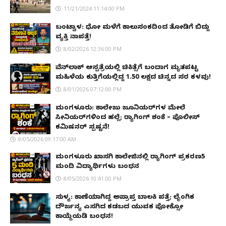
11/21/2024 11:14:00 PM
ಬಂಟ್ವಾಳ: ಧೋ ಮಳೆಗೆ ಕಾಲುಸಂಕದಿಂದ ತೋಡಿಗೆ ಬಿದ್ದು
ವ್ಯಕ್ತಿ ನಾಪತ್ತೆ!
8/02/2026 12:36:00 PM
ವೆನ್‌ಲಾಕ್ ಆಸ್ಪತ್ರೆಯಲ್ಲಿ ಚಿಕಿತ್ಸೆಗೆ ಬಂದಾಗ ಮೃತಪಟ್ಟ
ಮಹಿಳೆಯ ಕುತ್ತಿಗೆಯಲ್ಲಿದ್ದ ₹1.50 ಲಕ್ಷದ ಚಿನ್ನದ ಸರ ಕಳವು!
8/01/2026 07:12:00 PM
ಮಂಗಳೂರು: ಕಾಲೇಜು ಜೂನಿಯರ್‌ಗಳ ಮೇಲೆ
ಸೀನಿಯರ್‌ಗಳಿಂದ ಹಲ್ಲೆ; ರ‌್ಯಾಗಿಂಗ್ ಶಂಕೆ – ಪೊಲೀಸ್
ಕಮಿಷನರ್ ಸ್ಪಷ್ಟನೆ!
8/05/2026 09:17:00 AM
ಮಂಗಳೂರು ಖಾಸಗಿ ಕಾಲೇಜಿನಲ್ಲಿ ರ‌್ಯಾಗಿಂಗ್ ಪ್ರಕರಣ5
ಮಂದಿ ವಿದ್ಯಾರ್ಥಿಗಳು ಬಂಧನ
8/05/2026 10:41:00 PM
ಸುಳ್ಯ: ಕಾಣೆಯಾಗಿದ್ದ ಅಪ್ರಾಪ್ತ ಬಾಲಕಿ ಪತ್ತೆ; ಲೈಂಗಿಕ
ದೌರ್ಜನ್ಯ ಎಸಗಿದ ಕಡಬದ ಯುವಕ ಪೋಕ್ಸೋ
ಕಾಯ್ದೆಯಡಿ ಬಂಧನ!