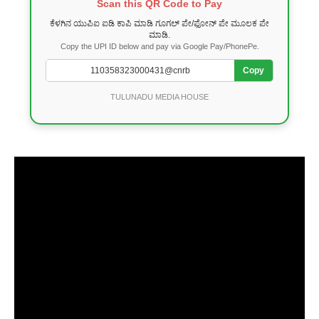
Scan this QR Code to Pay
ಕೆಳಗಿನ ಯುಪಿಐ ಐಡಿ ಕಾಪಿ ಮಾಡಿ ಗೂಗಲ್ ಪೇ/ಫೋನ್ ಪೇ ಮೂಲಕ ಪೇ
ಮಾಡಿ.
Copy the UPI ID below and pay via Google Pay/PhonePe.
Copy
TULUNADU MEDIA HOUSE