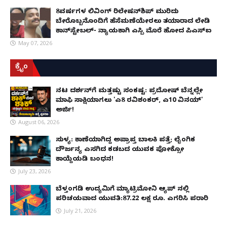
8ವರ್ಷಗಳ ಲಿವಿಂಗ್‌ ರಿಲೇಷನ್‌ಶಿಪ್ ಮುರಿದು
ಬೇರೊಬ್ಬನೊಂದಿಗೆ ಹೆಸೆಮಣೆಯೇರಲು ತಯಾರಾದ ಲೇಡಿ
ಕಾನ್‌ಸ್ಟೇಬಲ್- ನ್ಯಾಯಕ್ಕಾಗಿ ಎಸ್ಪಿ ಮೊರೆ ಹೋದ ಪಿಎಸ್ಐ
May 07, 2026
ಕ್ರೈಂ
ನಟ ದರ್ಶನ್‌ಗೆ ಮತ್ತಷ್ಟು ಸಂಕಷ್ಟ: ಪ್ರದೋಷ್ ಬೆನ್ನಲ್ಲೇ
ಮಾಫಿ ಸಾಕ್ಷಿಯಾಗಲು 'ಎ8 ರವಿಶಂಕರ್, ಎ10 ವಿನಯ್'
ಅರ್ಜಿ!
August 06, 2026
ಸುಳ್ಯ: ಕಾಣೆಯಾಗಿದ್ದ ಅಪ್ರಾಪ್ತ ಬಾಲಕಿ ಪತ್ತೆ; ಲೈಂಗಿಕ
ದೌರ್ಜನ್ಯ ಎಸಗಿದ ಕಡಬದ ಯುವಕ ಪೋಕ್ಸೋ
ಕಾಯ್ದೆಯಡಿ ಬಂಧನ!
July 23, 2026
ಬೆಳ್ತಂಗಡಿ ಉದ್ಯಮಿಗೆ ಮ್ಯಾಟ್ರಿಮೋನಿ ಆ್ಯಪ್ ನಲ್ಲಿ
ಪರಿಚಯವಾದ ಯುವತಿ:87.22 ಲಕ್ಷ ರೂ. ಎಗರಿಸಿ ಪರಾರಿ
July 21, 2026