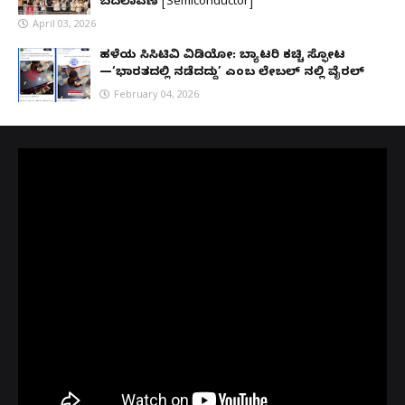
ಬದಲಾವಣೆ [Semiconductor]
April 03, 2026
ಹಳೆಯ ಸಿಸಿಟಿವಿ ವಿಡಿಯೋ: ಬ್ಯಾಟರಿ ಕಚ್ಚಿ ಸ್ಫೋಟ
—‘ಭಾರತದಲ್ಲಿ ನಡೆದದ್ದು’ ಎಂಬ ಲೇಬಲ್ ನಲ್ಲಿ ವೈರಲ್
February 04, 2026