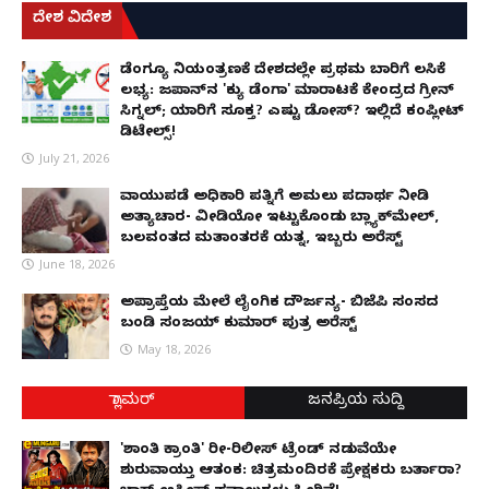
ದೇಶ ವಿದೇಶ
ಡೆಂಗ್ಯೂ ನಿಯಂತ್ರಣಕ್ಕೆ ದೇಶದಲ್ಲೇ ಪ್ರಥಮ ಬಾರಿಗೆ ಲಸಿಕೆ
ಲಭ್ಯ: ಜಪಾನ್‌ನ 'ಕ್ಯು ಡೆಂಗಾ' ಮಾರಾಟಕ್ಕೆ ಕೇಂದ್ರದ ಗ್ರೀನ್
ಸಿಗ್ನಲ್; ಯಾರಿಗೆ ಸೂಕ್ತ? ಎಷ್ಟು ಡೋಸ್? ಇಲ್ಲಿದೆ ಕಂಪ್ಲೀಟ್
ಡಿಟೇಲ್ಸ್!
July 21, 2026
ವಾಯುಪಡೆ ಅಧಿಕಾರಿ ಪತ್ನಿಗೆ ಅಮಲು ಪದಾರ್ಥ ನೀಡಿ
ಅತ್ಯಾಚಾರ- ವೀಡಿಯೋ ಇಟ್ಟುಕೊಂಡು ಬ್ಲ್ಯಾಕ್‌ಮೇಲ್,
ಬಲವಂತದ ಮತಾಂತರಕ್ಕೆ ಯತ್ನ, ಇಬ್ಬರು ಅರೆಸ್ಟ್
June 18, 2026
ಅಪ್ರಾಪ್ತೆಯ ಮೇಲೆ ಲೈಂಗಿಕ ದೌರ್ಜನ್ಯ- ಬಿಜೆಪಿ ಸಂಸದ
ಬಂಡಿ ಸಂಜಯ್ ಕುಮಾರ್ ಪುತ್ರ ಅರೆಸ್ಟ್
May 18, 2026
ಗ್ಲಾಮರ್
ಜನಪ್ರಿಯ ಸುದ್ದಿ
'ಶಾಂತಿ ಕ್ರಾಂತಿ' ರೀ-ರಿಲೀಸ್ ಟ್ರೆಂಡ್ ನಡುವೆಯೇ
ಶುರುವಾಯ್ತು ಆತಂಕ: ಚಿತ್ರಮಂದಿರಕ್ಕೆ ಪ್ರೇಕ್ಷಕರು ಬರ್ತಾರಾ?