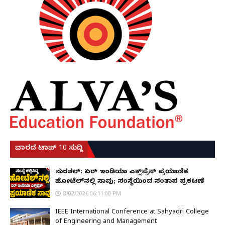
ವಾರದ ಟಾಪ್ 10 ಸುದ್ದಿ
ಸುರತ್ಕಲ್: ಏರ್ ಇಂಡಿಯಾ ಎಕ್ಸ್‌ಪ್ರೆಸ್ ಪ್ರಯಾಣಿಕ
ಹೋಟೆಲ್‌ನಲ್ಲಿ ಸಾವು; ಸಂಸ್ಥೆಯಿಂದ ಸಂತಾಪ ಪ್ರಕಟಣೆ
8/02/2026 06:11:00 PM
IEEE International Conference at Sahyadri College
of Engineering and Management