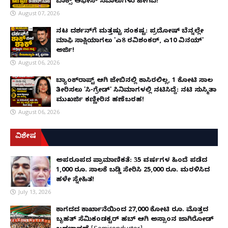
ಬಾಕ್ಸ್ ಆಫೀಸ್ ಸವಾಲುಗಳು ಹೀಗಿವೆ!
August 07, 2026
ನಟ ದರ್ಶನ್‌ಗೆ ಮತ್ತಷ್ಟು ಸಂಕಷ್ಟ: ಪ್ರದೋಷ್ ಬೆನ್ನಲ್ಲೇ
ಮಾಫಿ ಸಾಕ್ಷಿಯಾಗಲು 'ಎ8 ರವಿಶಂಕರ್, ಎ10 ವಿನಯ್'
ಅರ್ಜಿ!
August 06, 2026
ಬ್ಯಾಂಕ್‌ರಾಪ್ಟ್‌ ಆಗಿ ಜೇಬಿನಲ್ಲಿ ಕಾಸಿರಲಿಲ್ಲ, ₹1 ಕೋಟಿ ಸಾಲ
ತೀರಿಸಲು 'ಸಿ-ಗ್ರೇಡ್' ಸಿನಿಮಾಗಳಲ್ಲಿ ನಟಿಸಿದ್ದೆ: ನಟಿ ಸುಸ್ಮಿತಾ
ಮುಖರ್ಜಿ ಕಣ್ಣೀರಿನ ಹಣೆಬರಹ!
August 06, 2026
ವಿಶೇಷ
ಅಪರೂಪದ ಪ್ರಾಮಾಣಿಕತೆ: 35 ವರ್ಷಗಳ ಹಿಂದೆ ಪಡೆದ
1,000 ರೂ. ಸಾಲಕ್ಕೆ ಬಡ್ಡಿ ಸೇರಿಸಿ 25,000 ರೂ. ಮರಳಿಸಿದ
ಹಳೇ ಸ್ನೇಹಿತ!
July 13, 2026
ಕಾಗದದ ಕಾರ್ಖಾನೆಯಿಂದ 27,000 ಕೋಟಿ ರೂ. ಮೊತ್ತದ
ಬೃಹತ್ ಸೆಮಿಕಂಡಕ್ಟರ್ ಹಬ್ ಆಗಿ ಅಸ್ಸಾಂನ ಜಾಗಿರೋಡ್