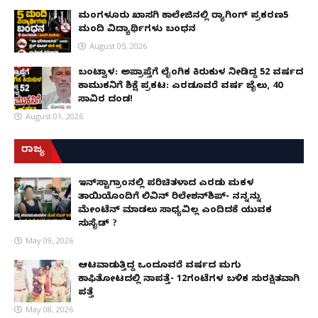
ಮಂಗಳೂರು ಖಾಸಗಿ ಕಾಲೇಜಿನಲ್ಲಿ ರ‌್ಯಾಗಿಂಗ್ ಪ್ರಕರಣ5
ಮಂದಿ ವಿದ್ಯಾರ್ಥಿಗಳು ಬಂಧನ
August 05, 2026
ಬಂಟ್ವಾಳ: ಅಪ್ರಾಪ್ತೆಗೆ ಲೈಂಗಿಕ ಕಿರುಕುಳ ನೀಡಿದ್ದ 52 ವರ್ಷದ
ಕಾಮುಕನಿಗೆ ಶಿಕ್ಷೆ ಪ್ರಕಟ: ಎರಡೂವರೆ ವರ್ಷ ಜೈಲು, ₹40
ಸಾವಿರ ದಂಡ!
August 01, 2026
ರಾಜ್ಯ
ಇನ್​ಸ್ಟಾಗ್ರಾಂನಲ್ಲಿ ಪರಿಚಿತಳಾದ ಎರಡು ಮಕ್ಕಳ
ತಾಯಿಯೊಂದಿಗೆ ಲಿವಿನ್ ರಿಲೇಶನ್​ಶಿಪ್- ನನ್ನನ್ನು
ಮೇಂಟೆನ್ ಮಾಡಲು ಸಾಧ್ಯವಿಲ್ಲ ಎಂದಿದಕ್ಕೆ ಯುವಕ
ಸುಸೈಡ್ ?
May 09, 2026
ಆಟವಾಡುತ್ತಿದ್ದ ಒಂದೂವರೆ ವರ್ಷದ ಮಗು
ಕಾಫಿತೋಟದಲ್ಲಿ ನಾಪತ್ತೆ- 12ಗಂಟೆಗಳ ಬಳಿಕ ಸುರಕ್ಷಿತವಾಗಿ
ಪತ್ತೆ
May 08, 2026