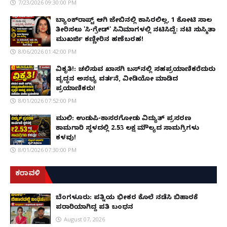
7/23/2026 09:30:00 PM
ಬ್ಯಾಂಕ್‌ರಾಪ್ಟ್‌ ಆಗಿ ಜೇಬಿನಲ್ಲಿ ಕಾಸಿರಲಿಲ್ಲ, ₹1 ಕೋಟಿ ಸಾಲ
ತೀರಿಸಲು 'ಸಿ-ಗ್ರೇಡ್' ಸಿನಿಮಾಗಳಲ್ಲಿ ನಟಿಸಿದ್ದೆ: ನಟಿ ಸುಸ್ಮಿತಾ
ಮುಖರ್ಜಿ ಕಣ್ಣೀರಿನ ಹಣೆಬರಹ!
8/06/2026 01:42:00 PM
ವಿಕೃತಿ!: ಚಲಿಸುವ ಖಾಸಗಿ ಬಸ್‌ನಲ್ಲಿ ಸಹಪ್ರಯಾಣಿಕರೆದುರು
ವೃದ್ಧನ ಅಸಭ್ಯ ವರ್ತನೆ, ವೀಡಿಯೋ ಮಾಡಿದ
ಪ್ರಯಾಣಿಕರು!
8/01/2026 07:52:00 PM
ಮುಲ್ಕಿ: ಉಡುಪಿ-ಕಾಸರಗೋಡು ವಿದ್ಯುತ್ ಪ್ರಸರಣ
ಕಾಮಗಾರಿ ಸ್ಥಳದಲ್ಲಿ ₹2.53 ಲಕ್ಷ ಮೌಲ್ಯದ ಸಾಮಗ್ರಿಗಳು
ಕಳವು!
8/01/2026 07:30:00 PM
ಕರಾವಳಿ
ಬೆಂಗಳೂರು: ಪತ್ನಿಯ ಭೀಕರ ಕೊಲೆ ನಡೆಸಿ ಬಿಹಾರಕ್ಕೆ
ಪರಾರಿಯಾಗಿದ್ದ ಪತಿ ಬಂಧನ
August 07, 2026