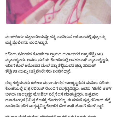
ಮಂಗಳೂರು: ಹೆತ್ತತಾಯಿಯನ್ನೇ ಹತ್ಯೆ ಮಾಡಿರುವ ಆರೋಪದಲ್ಲಿ ಪುತ್ರನನ್ನು
ಬಜ್ಪೆ ಪೊಲೀಸರು ಬಂಧಿಸಿದ್ದಾರೆ.
ಕಟೀಲು ಸಮೀಪದ ಕೊಂಡೇಲಾ ಗ್ರಾಮದ ದುರ್ಗಾನಗರ ರತ್ನಾ ಶೆಟ್ಟಿ (60)
ಮೃತಪಟ್ಟವರು. ಅವರು ಮನೆಯ ಕೋಣೆಯಲ್ಲಿ ಅಸಹಜವಾಗಿ ಮೃತಪಟ್ಟಿದ್ದರು.
ಇದೀಗ ಕೊಲೆ ಆರೋಪದ ಮೇಲೆ ರತ್ನಾ ಶೆಟ್ಟಿಯವರ ಪುತ್ರ ರವಿರಾಜ್
ಶೆಟ್ಟಿ(33)ಯನ್ನು ಬಜ್ಜೆ ಪೊಲೀಸರು ಬಂಧಿಸಿದ್ದಾರೆ.
ರತ್ನಾ ಶೆಟ್ಟಿಯವರು ಕಟೀಲು ದುರ್ಗಾನಗರದ ಬಾಲಕೃಷ್ಣರವರ ಮನೆಯ ಬದಿಯ
ಕೋಣೆಯಲ್ಲಿ ಪುತ್ರ ರವಿರಾಜ್ ರೊಂದಿಗೆ ವಾಸ್ತವ್ಯವಿದ್ದರು. ಅವರು ಗಿಡಿಗೆರೆ ಚರ್ಚ್
ಬಳಿಯ ಬಾಲಕೃಷ್ಣರ ಹೋಟೆಲ್ ನಲ್ಲಿ ಕೆಲಸ ಮಾಡುತ್ತಿದ್ದರು. ಶುಕ್ರವಾರ
ಅನಾರೋಗ್ಯದ ನಿಮಿತ್ತ ಕೆಲಸಕ್ಕೆ ಹೋಗಿರಲಿಲ್ಲ. ಈ ನಡುವೆ ಪುತ್ರ ರವಿರಾಜ್ ಶೆಟ್ಟಿ
ತಾಯಿಯೊಂದಿಗೆ ವಾಸ್ತವ್ಯವಿದ್ದ ಕೋಣೆಗೆ ಬೀಗ ಹಾಕಿ ಹೊರಗೆ ಹೋಗಿದ್ದಾನೆ.