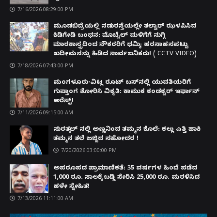
7/16/2026 08:29:00 PM
ಮೂಡಬಿದ್ರೆಯಲ್ಲಿ ನಡುರಸ್ತೆಯಲ್ಲೇ ತಲ್ವಾರ್ ಝಳಪಿಸಿದ
ಕಿಡಿಗೇಡಿ ಬಂಧನ: ಮೊಬೈಲ್ ಮಳಿಗೆಗೆ ನುಗ್ಗಿ
ಮಾರಕಾಸ್ತ್ರದಿಂದ ನೌಕರರಿಗೆ ಧಮ್ಕಿ; ಹರಸಾಹಸಪಟ್ಟು
ಖದೀಮನನ್ನು ಹಿಡಿದ ಸಾರ್ವಜನಿಕರು! ( CCTV VIDEO)
7/18/2026 07:43:00 PM
ಮಂಗಳೂರು-ವಿಟ್ಲ ರೂಟ್ ಬಸ್‌ನಲ್ಲಿ ಯುವತಿಯರಿಗೆ
ಗುಪ್ತಾಂಗ ತೋರಿಸಿ ವಿಕೃತಿ: ಕಾಮುಕ ಕಂಡಕ್ಟರ್ ಇರ್ಫಾನ್
ಅರೆಸ್ಟ್!
7/11/2026 09:15:00 AM
ಸುರತ್ಕಲ್ ನಲ್ಲಿ ಅಣ್ಣನಿಂದ ತಮ್ಮನ ಕೊಲೆ: ಕಲ್ಲು ಎತ್ತಿ ಹಾಕಿ
ತಮ್ಮನ ತಲೆ ಜಜ್ಜಿದ ಸಹೋದರ !
7/20/2026 03:00:00 PM
ಅಪರೂಪದ ಪ್ರಾಮಾಣಿಕತೆ: 35 ವರ್ಷಗಳ ಹಿಂದೆ ಪಡೆದ
1,000 ರೂ. ಸಾಲಕ್ಕೆ ಬಡ್ಡಿ ಸೇರಿಸಿ 25,000 ರೂ. ಮರಳಿಸಿದ
ಹಳೇ ಸ್ನೇಹಿತ!
7/13/2026 11:11:00 AM