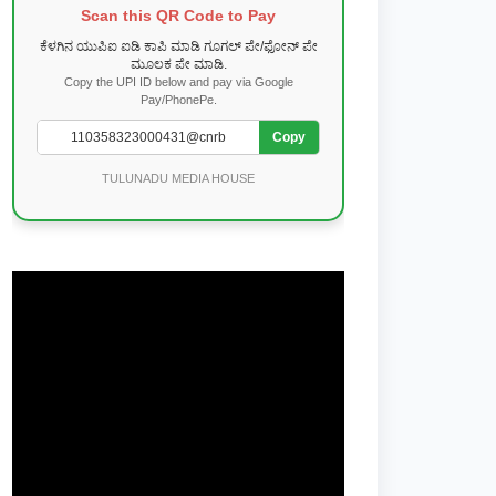
Scan this QR Code to Pay
ಕೆಳಗಿನ ಯುಪಿಐ ಐಡಿ ಕಾಪಿ ಮಾಡಿ ಗೂಗಲ್ ಪೇ/ಫೋನ್ ಪೇ
ಮೂಲಕ ಪೇ ಮಾಡಿ.
Copy the UPI ID below and pay via Google
Pay/PhonePe.
Copy
TULUNADU MEDIA HOUSE