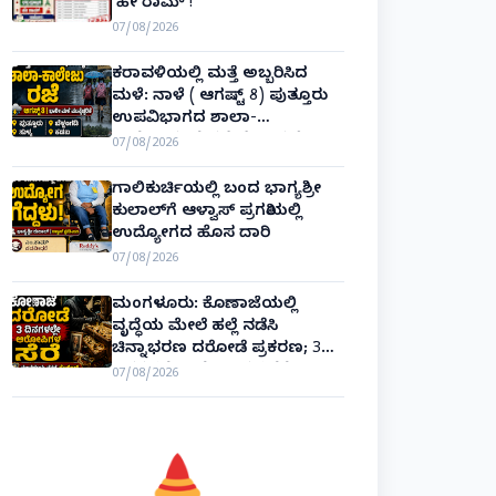
‘ಹೇ ರಾಮ್’!
07/08/2026
ಕರಾವಳಿಯಲ್ಲಿ ಮತ್ತೆ ಅಬ್ಬರಿಸಿದ
ಮಳೆ: ನಾಳೆ ( ಆಗಷ್ಟ್ 8) ಪುತ್ತೂರು
ಉಪವಿಭಾಗದ ಶಾಲಾ-
ಕಾಲೇಜುಗಳಿಗೆ ರಜೆ ಘೋಷಣೆ!
07/08/2026
ಗಾಲಿಕುರ್ಚಿಯಲ್ಲಿ ಬಂದ ಭಾಗ್ಯಶ್ರೀ
ಕುಲಾಲ್‌ಗೆ ಆಳ್ವಾಸ್ ಪ್ರಗತಿಯಲ್ಲಿ
ಉದ್ಯೋಗದ ಹೊಸ ದಾರಿ
07/08/2026
ಮಂಗಳೂರು: ಕೊಣಾಜೆಯಲ್ಲಿ
ವೃದ್ಧೆಯ ಮೇಲೆ ಹಲ್ಲೆ ನಡೆಸಿ
ಚಿನ್ನಾಭರಣ ದರೋಡೆ ಪ್ರಕರಣ; 3
ದಿನಗಳಲ್ಲೇ ಆರೋಪಿಗಳ ಸೆರೆ!
07/08/2026