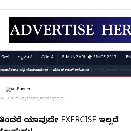
ಿದೇಶ
ಗ್ಲಾಮರ್
ವಿಶೇಷ
E MUNGARU @ SINCE 2017
EN
ರಾಜಕೀಯ ಪಕ್ಷ ಲೋಕಾರ್ಪಣೆ – ನಟ ಚೇತನ್ ಅಹಿಂಸಾ
RCISE ಇಲ್ಲದೆ ನಿಮ್ಮ ತೂಕವನ್ನು ಇಳಿಸಿಕೊಳ್ಳಬಹುದು!
ಿನ ತಿಂದರೆ ಯಾವುದೇ EXERCISE ಇಲ್ಲದೆ