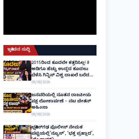
ಇತ್ತೀಚಿನ ಸುದ್ದಿ
2015ರಿಂದ ಕೂದಲೇ ಕತ್ತರಿಸಿಲ್ಲ! 8
ಅಡಿಗೂ ಹೆಚ್ಚು ಉದ್ದದ ಕೂದಲು
ಬೆಳೆಸಿ ಗಿನ್ನಿಸ್ ವಿಶ್ವ ದಾಖಲೆ ಬರೆದ
ಭಾರತದ ರೇಣು ಧರಿಯಾಲ್!
08/08/2026
ಜನವರಿಯಲ್ಲಿ ನೂತನ ರಾಜಕೀಯ
ಪಕ್ಷ ಲೋಕಾರ್ಪಣೆ – ನಟ ಚೇತನ್
ಅಹಿಂಸಾ
08/08/2026
ಛತ್ತೀಸ್‌ಗಢ ಪೊಲೀಸ್ ನೇಮಕ
ಪಟ್ಟಿಯಲ್ಲಿ‘ನ್ಯೂಸ್’, ‘ಭಕ್ತ ಪ್ರಹ್ಲಾದ’,