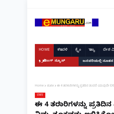
HOME
ಕರಾವಳಿ
ಕ್ರೈಂ
ರಾಜ್ಯ
ದೇಶ ವ
ದ ಭಾರತದ ರೇಣು ಧರಿಯಾಲ್!
ಬ್ರೇಕಿಂಗ್ ನ್ಯೂಸ್
ಜನವರಿಯಲ್ಲಿ ನೂತನ 
Home
state
ಈ 4 ತರಕಾರಿಗಳನ್ನು ಪ್ರತಿದಿನ ತಿಂದರೆ ಯಾವುದೇ EXE
STATE
ಈ 4 ತರಕಾರಿಗಳನ್ನು ಪ್ರತಿದ