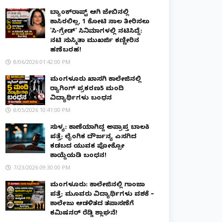
ಬ್ಯಾಂಕ್‌ರಾಪ್ಟ್‌ ಆಗಿ ಜೇಬಿನಲ್ಲಿ
ಕಾಸಿರಲಿಲ್ಲ, ₹1 ಕೋಟಿ ಸಾಲ ತೀರಿಸಲು
'ಸಿ-ಗ್ರೇಡ್' ಸಿನಿಮಾಗಳಲ್ಲಿ ನಟಿಸಿದ್ದೆ:
ನಟಿ ಸುಸ್ಮಿತಾ ಮುಖರ್ಜಿ ಕಣ್ಣೀರಿನ
ಹಣೆಬರಹ!
8/06/2026 01:42:00 PM
ಮಂಗಳೂರು ಖಾಸಗಿ ಕಾಲೇಜಿನಲ್ಲಿ
ರ‌್ಯಾಗಿಂಗ್ ಪ್ರಕರಣ5 ಮಂದಿ
ವಿದ್ಯಾರ್ಥಿಗಳು ಬಂಧನ
8/05/2026 10:41:00 PM
ಸುಳ್ಯ: ಕಾಣೆಯಾಗಿದ್ದ ಅಪ್ರಾಪ್ತ ಬಾಲಕಿ
ಪತ್ತೆ; ಲೈಂಗಿಕ ದೌರ್ಜನ್ಯ ಎಸಗಿದ
ಕಡಬದ ಯುವಕ ಪೋಕ್ಸೋ
ಕಾಯ್ದೆಯಡಿ ಬಂಧನ!
7/23/2026 09:30:00 PM
ಮಂಗಳೂರು: ಕಾಲೇಜಿನಲ್ಲಿ ಗಾಂಜಾ
ಪತ್ತೆ; ಮೂವರು ವಿದ್ಯಾರ್ಥಿಗಳು ವಶಕ್ಕೆ –
ಕಾಲೇಜು ಆಡಳಿತದ ತಪಾಸಣೆಗೆ
ಕಮಿಷನರ್ ರೆಡ್ಡಿ ಶ್ಲಾಘನೆ!