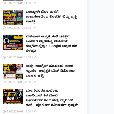
8/02/2026 06:11:00 PM
ಬಂಟ್ವಾಳ: ಧೋ ಮಳೆಗೆ
ಕಾಲುಸಂಕದಿಂದ ತೋಡಿಗೆ ಬಿದ್ದು ವ್ಯಕ್ತಿ
ನಾಪತ್ತೆ!
8/02/2026 12:36:00 PM
ವೆನ್‌ಲಾಕ್ ಆಸ್ಪತ್ರೆಯಲ್ಲಿ ಚಿಕಿತ್ಸೆಗೆ
ಬಂದಾಗ ಮೃತಪಟ್ಟ ಮಹಿಳೆಯ
ಕುತ್ತಿಗೆಯಲ್ಲಿದ್ದ ₹1.50 ಲಕ್ಷದ ಚಿನ್ನದ ಸರ
ಕಳವು!
8/01/2026 07:12:00 PM
ಕಾಪು: ಕಾಂಗ್ರೆಸ್ ಮುಖಂಡ, ಮಾಜಿ
ಗ್ರಾ.ಪಂ. ಅಧ್ಯಕ್ಷಡೇವಿಡ್ ಡಿಸೋಜಾ
ಬರ್ಬರ ಹತ್ಯೆ
8/07/2026 05:40:00 PM
ಮಂಗಳೂರು: ಕಾಲೇಜು
ಜೂನಿಯರ್‌ಗಳ ಮೇಲೆ
ಸೀನಿಯರ್‌ಗಳಿಂದ ಹಲ್ಲೆ; ರ‌್ಯಾಗಿಂಗ್
ಶಂಕೆ – ಪೊಲೀಸ್ ಕಮಿಷನರ್ ಸ್ಪಷ್ಟನೆ!
8/05/2026 09:17:00 AM