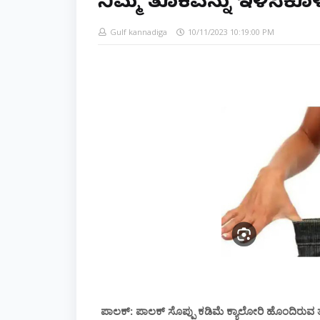
ನಿಮ್ಮ ತೂಕವನ್ನು ಇಳಿಸಿಕೊ
Gulf kannadiga
10/11/2023 10:19:00 PM
ಪಾಲಕ್: ಪಾಲಕ್ ಸೊಪ್ಪು ಕಡಿಮೆ ಕ್ಯಾಲೋರಿ ಹೊಂದಿರುವ ತರ