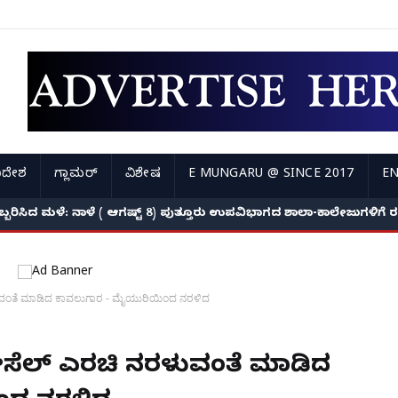
ಿದೇಶ
ಗ್ಲಾಮರ್
ವಿಶೇಷ
E MUNGARU @ SINCE 2017
EN
ಅಬ್ಬರಿಸಿದ ಮಳೆ: ನಾಳೆ ( ಆಗಷ್ಟ್ 8) ಪುತ್ತೂರು ಉಪವಿಭಾಗದ ಶಾಲಾ-ಕಾಲೇಜುಗಳಿಗ
ರಳುವಂತೆ ಮಾಡಿದ ಕಾವಲುಗಾರ - ಮೈಯುರಿಯಿಂದ ನರಳಿದ
 ಡೀಸೆಲ್ ಎರಚಿ ನರಳುವಂತೆ ಮಾಡಿದ