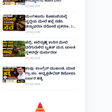
ಉದ್ಯೋಗದ ಹೊಸ ದಾರಿ
07/08/2026
ಮಂಗಳೂರು: ಕೊಣಾಜೆಯಲ್ಲಿ
ವೃದ್ಧೆಯ ಮೇಲೆ ಹಲ್ಲೆ ನಡೆಸಿ
ಚಿನ್ನಾಭರಣ ದರೋಡೆ ಪ್ರಕರಣ; 3
ದಿನಗಳಲ್ಲೇ ಆರೋಪಿಗಳ ಸೆರೆ!
07/08/2026
ಹೆಬ್ರಿ: ಚಲಿಸುತ್ತಿದ್ದ ಕಾರಿನ ಮೇಲೆ
ಧರೆಗುರುಳಿದ ಬೃಹತ್ ಮರ; ಚಾಲಕ
ಸ್ಥಳದಲ್ಲೇ ದುರ್ಮರಣ!
07/08/2026
ಕಾಪು: ಕಾಂಗ್ರೆಸ್ ಮುಖಂಡ, ಮಾಜಿ
ಗ್ರಾ.ಪಂ. ಅಧ್ಯಕ್ಷಡೇವಿಡ್ ಡಿಸೋಜಾ
ಬರ್ಬರ ಹತ್ಯೆ
07/08/2026