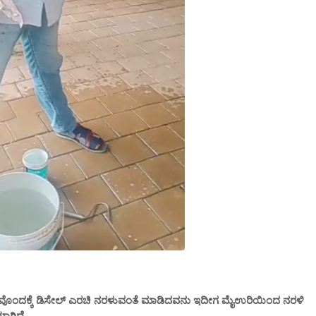
ಾಗರಹಾವೊಂದಕ್ಕೆ ಡಿಸೇಲ್ ಎರಚಿ ನರಳುವಂತೆ ಮಾಡಿದವನು ಇದೀಗ ಮೈಉರಿಯಿಂದ ನರಳಿ
ಾಗಿದೆ.