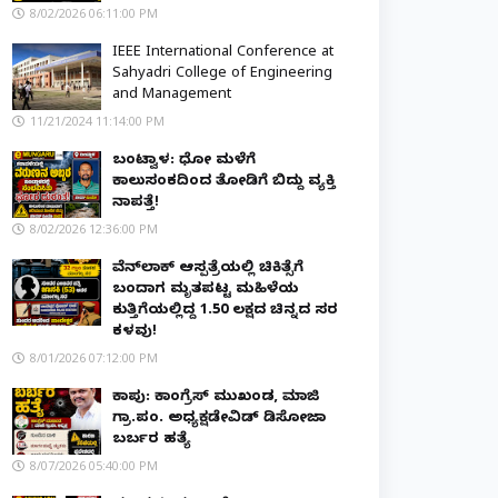
8/02/2026 06:11:00 PM
IEEE International Conference at
Sahyadri College of Engineering
and Management
11/21/2024 11:14:00 PM
ಬಂಟ್ವಾಳ: ಧೋ ಮಳೆಗೆ
ಕಾಲುಸಂಕದಿಂದ ತೋಡಿಗೆ ಬಿದ್ದು ವ್ಯಕ್ತಿ
ನಾಪತ್ತೆ!
8/02/2026 12:36:00 PM
ವೆನ್‌ಲಾಕ್ ಆಸ್ಪತ್ರೆಯಲ್ಲಿ ಚಿಕಿತ್ಸೆಗೆ
ಬಂದಾಗ ಮೃತಪಟ್ಟ ಮಹಿಳೆಯ
ಕುತ್ತಿಗೆಯಲ್ಲಿದ್ದ ₹1.50 ಲಕ್ಷದ ಚಿನ್ನದ ಸರ
ಕಳವು!
8/01/2026 07:12:00 PM
ಕಾಪು: ಕಾಂಗ್ರೆಸ್ ಮುಖಂಡ, ಮಾಜಿ
ಗ್ರಾ.ಪಂ. ಅಧ್ಯಕ್ಷಡೇವಿಡ್ ಡಿಸೋಜಾ
ಬರ್ಬರ ಹತ್ಯೆ
8/07/2026 05:40:00 PM