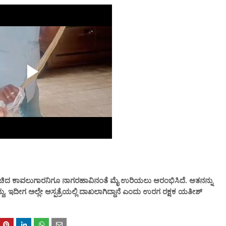
ರಚಿದ ಕಾವಲುಗಾರನಿಗೂ ನಾಗರಹಾವಿನಂತೆ ಮೈ ಉರಿಯಲು ಆರಂಭಿಸಿದೆ. ಆತನನ್ನು
, ಇದೀಗ ಅಲ್ಲೇ ಆಸ್ಪತ್ರೆಯಲ್ಲಿ ದಾಖಲಾಗಿದ್ದಾನೆ ಎಂದು ಉರಗ ರಕ್ಷಕ ಯತೀಶ್