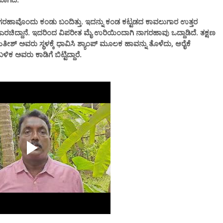
ರಹಾವೊಂದು ಕಂಡು ಬಂದಿತ್ತು. ಇದನ್ನು ಕಂಡ ಕಟ್ಟಡದ ಕಾವಲುಗಾರ ಉತ್ತರ
ಎರಚಿದ್ದಾನೆ. ಇದರಿಂದ ವಿಪರೀತ ಮೈ ಉರಿಯಿಂದಾಗಿ ನಾಗರಹಾವು ಒದ್ದಾಡಿದೆ. ತಕ್ಷಣ
ೀಶ್ ಅವರು ಸ್ಥಳಕ್ಕೆ ಧಾವಿಸಿ ಶ್ಯಾಂಪ್ ಮೂಲಕ ಹಾವನ್ನು ತೊಳೆದು, ಆರೈಕೆ
ಿಕ ಅವರು ಕಾಡಿಗೆ ಬಿಟ್ಟಿದ್ದಾರೆ.