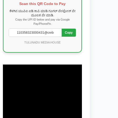
Scan this QR Code to Pay
ಕೆಳಗಿನ ಯುಪಿಐ ಐಡಿ ಕಾಪಿ ಮಾಡಿ ಗೂಗಲ್ ಪೇ/ಫೋನ್ ಪೇ
ಮೂಲಕ ಪೇ ಮಾಡಿ.
Copy the UPI ID below and pay via Google
Pay/PhonePe.
Copy
TULUNADU MEDIA HOUSE