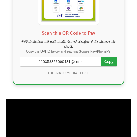
Scan this QR Code to Pay
ಕೆಳಗಿನ ಯುಪಿಐ ಐಡಿ ಕಾಪಿ ಮಾಡಿ ಗೂಗಲ್ ಪೇ/ಫೋನ್ ಪೇ ಮೂಲಕ ಪೇ
ಮಾಡಿ.
Copy the UPI ID below and pay via Google Pay/PhonePe.
Copy
TULUNADU MEDIA HOUSE