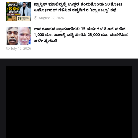
ಪ್ಲಾಸ್ಟಿಕ್ ಮಾಲಿನ್ಯಕ್ಕೆ ಉತ್ತರ ಕಂಡುಕೊಂಡು ₹50 ಕೋಟಿ
ಟರ್ನೋವರ್ ಗಳಿಸಿದ ಕನ್ನಡಿಗನ 'ಬ್ಯಾಂಬ್ರೂ' ಕಥೆ!
August 07, 2026
ಅಪರೂಪದ ಪ್ರಾಮಾಣಿಕತೆ: 35 ವರ್ಷಗಳ ಹಿಂದೆ ಪಡೆದ
1,000 ರೂ. ಸಾಲಕ್ಕೆ ಬಡ್ಡಿ ಸೇರಿಸಿ 25,000 ರೂ. ಮರಳಿಸಿದ
ಹಳೇ ಸ್ನೇಹಿತ!
July 13, 2026