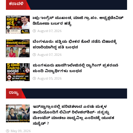
ಕರಾವಳಿ
ಕಾಪು: ಕಾಂಗ್ರೆಸ್ ಮುಖಂಡ, ಮಾಜಿ ಗ್ರಾ.ಪಂ. ಅಧ್ಯಕ್ಷಡೇವಿಡ್
ಡಿಸೋಜಾ ಬರ್ಬರ ಹತ್ಯೆ
August 07, 2026
ಬೆಂಗಳೂರು: ಪತ್ನಿಯ ಭೀಕರ ಕೊಲೆ ನಡೆಸಿ ಬಿಹಾರಕ್ಕೆ
ಪರಾರಿಯಾಗಿದ್ದ ಪತಿ ಬಂಧನ
August 07, 2026
ಮಂಗಳೂರು ಖಾಸಗಿ ಕಾಲೇಜಿನಲ್ಲಿ ರ‌್ಯಾಗಿಂಗ್ ಪ್ರಕರಣ5
ಮಂದಿ ವಿದ್ಯಾರ್ಥಿಗಳು ಬಂಧನ
August 05, 2026
ರಾಜ್ಯ
ಇನ್​ಸ್ಟಾಗ್ರಾಂನಲ್ಲಿ ಪರಿಚಿತಳಾದ ಎರಡು ಮಕ್ಕಳ
ತಾಯಿಯೊಂದಿಗೆ ಲಿವಿನ್ ರಿಲೇಶನ್​ಶಿಪ್- ನನ್ನನ್ನು
ಮೇಂಟೆನ್ ಮಾಡಲು ಸಾಧ್ಯವಿಲ್ಲ ಎಂದಿದಕ್ಕೆ ಯುವಕ
ಸುಸೈಡ್ ?
May 09, 2026