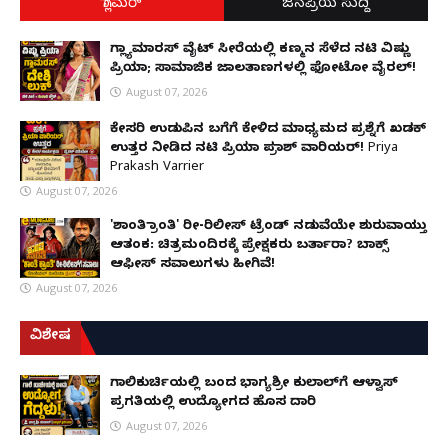
ಗ್ಲಾಮರ್
ಜನಪ್ರಿಯ ಸುದ್ದಿ
ಗ್ಲ್ಯಾಮಾರಸ್ ವೈಟ್‌ ಸೀರೆಯಲ್ಲಿ ಕಣ್ಮನ ಸೆಳೆದ ನಟಿ ವಿಷ್ಣು
ಪ್ರಿಯಾ; ಸಾಮಾಜಿಕ ಜಾಲತಾಣಗಳಲ್ಲಿ ಫೋಟೋ ವೈರಲ್!
August 07, 2026
ಕೇಸರಿ ಉಡುಪಿನ ಬಗೆಗೆ ಕೇಳಿದ ಮಾಧ್ಯಮದ ಪ್ರಶ್ನೆಗೆ ಖಡಕ್
ಉತ್ತರ ನೀಡಿದ ನಟಿ ಪ್ರಿಯಾ ಪ್ರಕಾಶ್ ವಾರಿಯರ್! Priya
Prakash Varrier
August 07, 2026
'ಶಾಂತಿ ಕ್ರಾಂತಿ' ರೀ-ರಿಲೀಸ್ ಟ್ರೆಂಡ್ ನಡುವೆಯೇ ಶುರುವಾಯ್ತು
ಆತಂಕ: ಚಿತ್ರಮಂದಿರಕ್ಕೆ ಪ್ರೇಕ್ಷಕರು ಬರ್ತಾರಾ? ಬಾಕ್ಸ್
ಆಫೀಸ್ ಸವಾಲುಗಳು ಹೀಗಿವೆ!
August 07, 2026
ವಿಶೇಷ
ಗಾಲಿಕುರ್ಚಿಯಲ್ಲಿ ಬಂದ ಭಾಗ್ಯಶ್ರೀ ಕುಲಾಲ್‌ಗೆ ಆಳ್ವಾಸ್
ಪ್ರಗತಿಯಲ್ಲಿ ಉದ್ಯೋಗದ ಹೊಸ ದಾರಿ
August 07, 2026