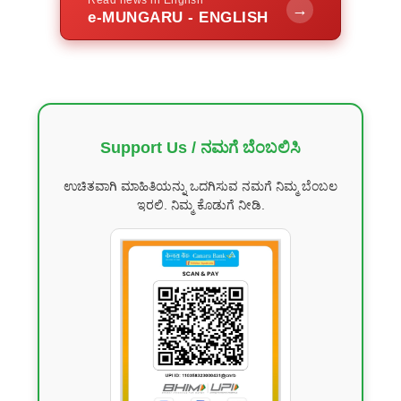
→
e-MUNGARU - ENGLISH
Support Us / ನಮಗೆ ಬೆಂಬಲಿಸಿ
ಉಚಿತವಾಗಿ ಮಾಹಿತಿಯನ್ನು ಒದಗಿಸುವ ನಮಗೆ ನಿಮ್ಮ ಬೆಂಬಲ
ಇರಲಿ. ನಿಮ್ಮ ಕೊಡುಗೆ ನೀಡಿ.