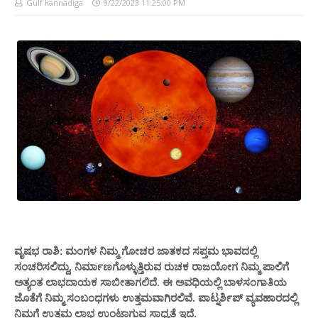
Gulf kannadiga
9/22/2023 11:25:00 PM
ವೃಷಭ ರಾಶಿ: ಮಂಗಳ ನಿಮ್ಮ ಗೋಚರ ಜಾತಕದ ಸಪ್ತಮ ಭಾವದಲ್ಲಿ
ಸಂಚರಿಸಲಿದ್ದು, ನಿರ್ಮಾಣಗೊಳ್ಳುತ್ತಿರುವ ರುಚಕ ರಾಜಯೋಗ ನಿಮ್ಮ ಪಾಲಿಗೆ
ಅತ್ಯಂತ ಲಾಭದಾಯಕ ಸಾಬೀತಾಗಲಿದೆ. ಈ ಅವಧಿಯಲ್ಲಿ ಬಾಳಸಂಗಾತಿಯ
ಜೊತೆಗೆ ನಿಮ್ಮ ಸಂಬಂಧಗಳು ಉತ್ತಮವಾಗಿರಲಿವೆ. ಪಾಟ್ನರ್ಶಿಪ್ ವ್ಯವಹಾರದಲ್ಲಿ
ನಿಮಗೆ ಉತ್ತಮ ಲಾಭ ಉಂಟಾಗುವ ಸಾಧ್ಯತೆ ಇದೆ.