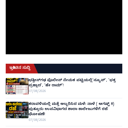
ಇತ್ತೀಚಿನ ಸುದ್ದಿ
ಛತ್ತೀಸ್‌ಗಢ ಪೊಲೀಸ್ ನೇಮಕ ಪಟ್ಟಿಯಲ್ಲಿ‘ನ್ಯೂಸ್’, ‘ಭಕ್ತ
ಪ್ರಹ್ಲಾದ’, ‘ಹೇ ರಾಮ್’!
07/08/2026
ಕರಾವಳಿಯಲ್ಲಿ ಮತ್ತೆ ಅಬ್ಬರಿಸಿದ ಮಳೆ: ನಾಳೆ ( ಆಗಷ್ಟ್ 8)
ಪುತ್ತೂರು ಉಪವಿಭಾಗದ ಶಾಲಾ-ಕಾಲೇಜುಗಳಿಗೆ ರಜೆ
ಘೋಷಣೆ!
07/08/2026