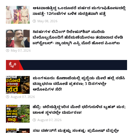
ಆಟವಾಡುತ್ತಿದ್ದ ಒಂದೂವರೆ ವರ್ಷದ ಮಗು ಕಾಫಿತೋಟದಲ್ಲಿ
ನಾಪತ್ತೆ- 12ಗಂಟೆಗಳ ಬಳಿಕ ಸುರಕ್ಷಿತವಾಗಿ ಪತ್ತೆ
May 08, 2026
8ವರ್ಷಗಳ ಲಿವಿಂಗ್‌ ರಿಲೇಷನ್‌ಶಿಪ್ ಮುರಿದು
ಬೇರೊಬ್ಬನೊಂದಿಗೆ ಹೆಸೆಮಣೆಯೇರಲು ತಯಾರಾದ ಲೇಡಿ
ಕಾನ್‌ಸ್ಟೇಬಲ್- ನ್ಯಾಯಕ್ಕಾಗಿ ಎಸ್ಪಿ ಮೊರೆ ಹೋದ ಪಿಎಸ್ಐ
May 07, 2026
ಕ್ರೈಂ
ಮಂಗಳೂರು: ಕೊಣಾಜೆಯಲ್ಲಿ ವೃದ್ಧೆಯ ಮೇಲೆ ಹಲ್ಲೆ ನಡೆಸಿ
ಚಿನ್ನಾಭರಣ ದರೋಡೆ ಪ್ರಕರಣ; 3 ದಿನಗಳಲ್ಲೇ
ಆರೋಪಿಗಳ ಸೆರೆ!
August 07, 2026
ಹೆಬ್ರಿ: ಚಲಿಸುತ್ತಿದ್ದ ಕಾರಿನ ಮೇಲೆ ಧರೆಗುರುಳಿದ ಬೃಹತ್ ಮರ;
ಚಾಲಕ ಸ್ಥಳದಲ್ಲೇ ದುರ್ಮರಣ!
August 07, 2026
ನಟ ದರ್ಶನ್‌ಗೆ ಮತ್ತಷ್ಟು ಸಂಕಷ್ಟ: ಪ್ರದೋಷ್ ಬೆನ್ನಲ್ಲೇ