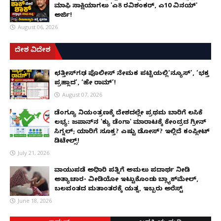
ಮಾಫಿ ಸಾಕ್ಷಿಯಾಗಲು 'ಎ8 ರವಿಶಂಕರ್, ಎ10 ವಿನಯ್'
ಅರ್ಜಿ!
August 06, 2026
ದೇಶ ವಿದೇಶ
ಛತ್ತೀಸ್‌ಗಢ ಪೊಲೀಸ್ ನೇಮಕ ಪಟ್ಟಿಯಲ್ಲಿ‘ನ್ಯೂಸ್’, ‘ಭಕ್ತ
ಪ್ರಹ್ಲಾದ’, ‘ಹೇ ರಾಮ್’!
August 07, 2026
ಡೆಂಗ್ಯೂ ನಿಯಂತ್ರಣಕ್ಕೆ ದೇಶದಲ್ಲೇ ಪ್ರಥಮ ಬಾರಿಗೆ ಲಸಿಕೆ
ಲಭ್ಯ: ಜಪಾನ್‌ನ 'ಕ್ಯು ಡೆಂಗಾ' ಮಾರಾಟಕ್ಕೆ ಕೇಂದ್ರದ ಗ್ರೀನ್
ಸಿಗ್ನಲ್; ಯಾರಿಗೆ ಸೂಕ್ತ? ಎಷ್ಟು ಡೋಸ್? ಇಲ್ಲಿದೆ ಕಂಪ್ಲೀಟ್
ಡಿಟೇಲ್ಸ್!
July 21, 2026
ವಾಯುಪಡೆ ಅಧಿಕಾರಿ ಪತ್ನಿಗೆ ಅಮಲು ಪದಾರ್ಥ ನೀಡಿ
ಅತ್ಯಾಚಾರ- ವೀಡಿಯೋ ಇಟ್ಟುಕೊಂಡು ಬ್ಲ್ಯಾಕ್‌ಮೇಲ್,
ಬಲವಂತದ ಮತಾಂತರಕ್ಕೆ ಯತ್ನ, ಇಬ್ಬರು ಅರೆಸ್ಟ್
June 18, 2026