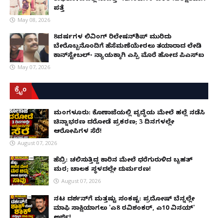
ಪತ್ತೆ
May 08, 2026
8ವರ್ಷಗಳ ಲಿವಿಂಗ್‌ ರಿಲೇಷನ್‌ಶಿಪ್ ಮುರಿದು
ಬೇರೊಬ್ಬನೊಂದಿಗೆ ಹೆಸೆಮಣೆಯೇರಲು ತಯಾರಾದ ಲೇಡಿ
ಕಾನ್‌ಸ್ಟೇಬಲ್- ನ್ಯಾಯಕ್ಕಾಗಿ ಎಸ್ಪಿ ಮೊರೆ ಹೋದ ಪಿಎಸ್ಐ
May 07, 2026
ಕ್ರೈಂ
ಮಂಗಳೂರು: ಕೊಣಾಜೆಯಲ್ಲಿ ವೃದ್ಧೆಯ ಮೇಲೆ ಹಲ್ಲೆ ನಡೆಸಿ
ಚಿನ್ನಾಭರಣ ದರೋಡೆ ಪ್ರಕರಣ; 3 ದಿನಗಳಲ್ಲೇ
ಆರೋಪಿಗಳ ಸೆರೆ!
August 07, 2026
ಹೆಬ್ರಿ: ಚಲಿಸುತ್ತಿದ್ದ ಕಾರಿನ ಮೇಲೆ ಧರೆಗುರುಳಿದ ಬೃಹತ್
ಮರ; ಚಾಲಕ ಸ್ಥಳದಲ್ಲೇ ದುರ್ಮರಣ!
August 07, 2026
ನಟ ದರ್ಶನ್‌ಗೆ ಮತ್ತಷ್ಟು ಸಂಕಷ್ಟ: ಪ್ರದೋಷ್ ಬೆನ್ನಲ್ಲೇ
ಮಾಫಿ ಸಾಕ್ಷಿಯಾಗಲು 'ಎ8 ರವಿಶಂಕರ್, ಎ10 ವಿನಯ್'