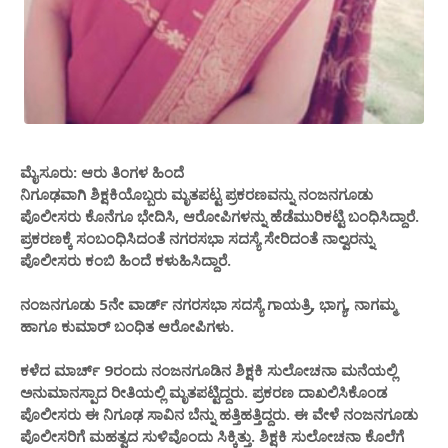
ಮೈಸೂರು: ಆರು ತಿಂಗಳ ಹಿಂದೆ
ನಿಗೂಢವಾಗಿ ಶಿಕ್ಷಕಿಯೊಬ್ಬರು ಮೃತಪಟ್ಟ ಪ್ರಕರಣವನ್ನು ನಂಜನಗೂಡು
ಪೊಲೀಸರು ಕೊನೆಗೂ ಭೇದಿಸಿ, ಆರೋಪಿಗಳನ್ನು ಹೆಡೆಮುರಿಕಟ್ಟಿ ಬಂಧಿಸಿದ್ದಾರೆ.
ಪ್ರಕರಣಕ್ಕೆ ಸಂಬಂಧಿಸಿದಂತೆ ನಗರಸಭಾ ಸದಸ್ಯೆ ಸೇರಿದಂತೆ ನಾಲ್ವರನ್ನು
ಪೊಲೀಸರು ಕಂಬಿ ಹಿಂದೆ ಕಳುಹಿಸಿದ್ದಾರೆ.
ನಂಜನಗೂಡು 5ನೇ ವಾರ್ಡ್ ನಗರಸಭಾ ಸದಸ್ಯೆ ಗಾಯತ್ರಿ, ಭಾಗ್ಯ, ನಾಗಮ್ಮ
ಹಾಗೂ ಕುಮಾರ್ ಬಂಧಿತ ಆರೋಪಿಗಳು.
ಕಳೆದ ಮಾರ್ಚ್ 9ರಂದು ನಂಜನಗೂಡಿನ ಶಿಕ್ಷಕಿ ಸುಲೋಚನಾ ಮನೆಯಲ್ಲಿ
ಅನುಮಾನಸ್ಪಾದ ರೀತಿಯಲ್ಲಿ ಮೃತಪಟ್ಟಿದ್ದರು. ಪ್ರಕರಣ ದಾಖಲಿಸಿಕೊಂಡ
ಪೊಲೀಸರು ಈ ನಿಗೂಢ ಸಾವಿನ ಬೆನ್ನು ಹತ್ತಿಹತ್ತಿದ್ದರು. ಈ ವೇಳೆ ನಂಜನಗೂಡು
ಪೊಲೀಸರಿಗೆ ಮಹತ್ವದ ಸುಳಿವೊಂದು ಸಿಕ್ಕಿತ್ತು. ಶಿಕ್ಷಕಿ ಸುಲೋಚನಾ ಕೊಲೆಗೆ