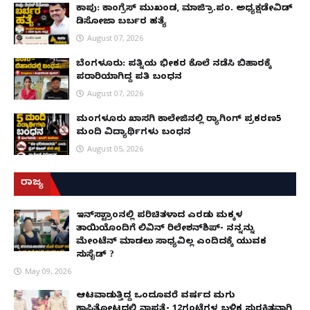
ಕಾಪು: ಕಾಂಗ್ರೆಸ್ ಮುಖಂಡ, ಮಾಜಿ ಗ್ರಾ.ಪಂ. ಅಧ್ಯಕ್ಷಡೇವಿಡ್
ಡಿಸೋಜಾ ಬರ್ಬರ ಹತ್ಯೆ
August 07, 2026
ಬೆಂಗಳೂರು: ಪತ್ನಿಯ ಭೀಕರ ಕೊಲೆ ನಡೆಸಿ ಬಿಹಾರಕ್ಕೆ
ಪರಾರಿಯಾಗಿದ್ದ ಪತಿ ಬಂಧನ
August 07, 2026
ಮಂಗಳೂರು ಖಾಸಗಿ ಕಾಲೇಜಿನಲ್ಲಿ ರ‌್ಯಾಗಿಂಗ್ ಪ್ರಕರಣ5
ಮಂದಿ ವಿದ್ಯಾರ್ಥಿಗಳು ಬಂಧನ
August 05, 2026
ರಾಜ್ಯ
ಇನ್​ಸ್ಟಾಗ್ರಾಂನಲ್ಲಿ ಪರಿಚಿತಳಾದ ಎರಡು ಮಕ್ಕಳ
ತಾಯಿಯೊಂದಿಗೆ ಲಿವಿನ್ ರಿಲೇಶನ್​ಶಿಪ್- ನನ್ನನ್ನು
ಮೇಂಟೆನ್ ಮಾಡಲು ಸಾಧ್ಯವಿಲ್ಲ ಎಂದಿದಕ್ಕೆ ಯುವಕ
ಸುಸೈಡ್ ?
May 09, 2026
ಆಟವಾಡುತ್ತಿದ್ದ ಒಂದೂವರೆ ವರ್ಷದ ಮಗು
ಕಾಫಿತೋಟದಲ್ಲಿ ನಾಪತ್ತೆ- 12ಗಂಟೆಗಳ ಬಳಿಕ ಸುರಕ್ಷಿತವಾಗಿ