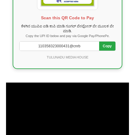
Scan this QR Code to Pay
ಕೆಳಗಿನ ಯುಪಿಐ ಐಡಿ ಕಾಪಿ ಮಾಡಿ ಗೂಗಲ್ ಪೇ/ಫೋನ್ ಪೇ ಮೂಲಕ ಪೇ
ಮಾಡಿ.
Copy the UPI ID below and pay via Google Pay/PhonePe.
Copy
TULUNADU MEDIA HOUSE