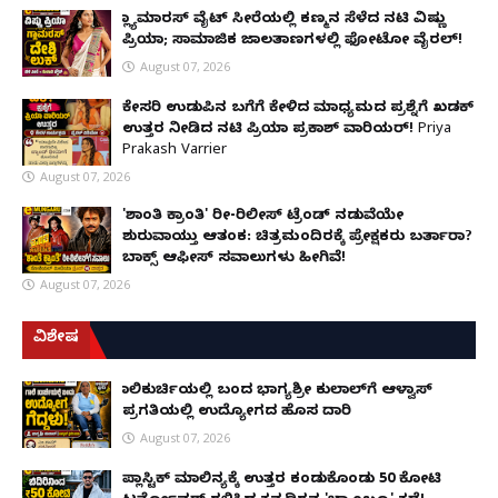
ಗ್ಲ್ಯಾಮಾರಸ್ ವೈಟ್‌ ಸೀರೆಯಲ್ಲಿ ಕಣ್ಮನ ಸೆಳೆದ ನಟಿ ವಿಷ್ಣು
ಪ್ರಿಯಾ; ಸಾಮಾಜಿಕ ಜಾಲತಾಣಗಳಲ್ಲಿ ಫೋಟೋ ವೈರಲ್!
August 07, 2026
ಕೇಸರಿ ಉಡುಪಿನ ಬಗೆಗೆ ಕೇಳಿದ ಮಾಧ್ಯಮದ ಪ್ರಶ್ನೆಗೆ ಖಡಕ್
ಉತ್ತರ ನೀಡಿದ ನಟಿ ಪ್ರಿಯಾ ಪ್ರಕಾಶ್ ವಾರಿಯರ್! Priya
Prakash Varrier
August 07, 2026
'ಶಾಂತಿ ಕ್ರಾಂತಿ' ರೀ-ರಿಲೀಸ್ ಟ್ರೆಂಡ್ ನಡುವೆಯೇ
ಶುರುವಾಯ್ತು ಆತಂಕ: ಚಿತ್ರಮಂದಿರಕ್ಕೆ ಪ್ರೇಕ್ಷಕರು ಬರ್ತಾರಾ?
ಬಾಕ್ಸ್ ಆಫೀಸ್ ಸವಾಲುಗಳು ಹೀಗಿವೆ!
August 07, 2026
ವಿಶೇಷ
ಗಾಲಿಕುರ್ಚಿಯಲ್ಲಿ ಬಂದ ಭಾಗ್ಯಶ್ರೀ ಕುಲಾಲ್‌ಗೆ ಆಳ್ವಾಸ್
ಪ್ರಗತಿಯಲ್ಲಿ ಉದ್ಯೋಗದ ಹೊಸ ದಾರಿ
August 07, 2026
ಪ್ಲಾಸ್ಟಿಕ್ ಮಾಲಿನ್ಯಕ್ಕೆ ಉತ್ತರ ಕಂಡುಕೊಂಡು ₹50 ಕೋಟಿ