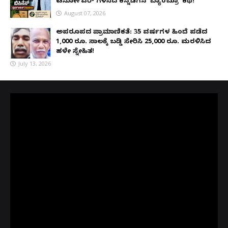
ಟರ್ನೋವರ್ ಗಳಿಸಿದ ಕನ್ನಡಿಗನ 'ಬ್ಯಾಂಬ್ರೂ' ಕಥೆ!
August 07, 2026
ಅಪರೂಪದ ಪ್ರಾಮಾಣಿಕತೆ: 35 ವರ್ಷಗಳ ಹಿಂದೆ ಪಡೆದ
1,000 ರೂ. ಸಾಲಕ್ಕೆ ಬಡ್ಡಿ ಸೇರಿಸಿ 25,000 ರೂ. ಮರಳಿಸಿದ
ಹಳೇ ಸ್ನೇಹಿತ!
July 13, 2026