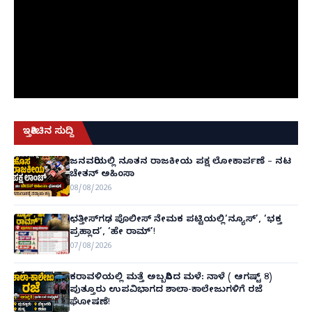
ಇತ್ತೀಚಿನ ಸುದ್ದಿ
ಜನವರಿಯಲ್ಲಿ ನೂತನ ರಾಜಕೀಯ ಪಕ್ಷ ಲೋಕಾರ್ಪಣೆ – ನಟ
ಚೇತನ್ ಅಹಿಂಸಾ
08/08/2026
ಛತ್ತೀಸ್‌ಗಢ ಪೊಲೀಸ್ ನೇಮಕ ಪಟ್ಟಿಯಲ್ಲಿ‘ನ್ಯೂಸ್’, ‘ಭಕ್ತ
ಪ್ರಹ್ಲಾದ’, ‘ಹೇ ರಾಮ್’!
07/08/2026
ಕರಾವಳಿಯಲ್ಲಿ ಮತ್ತೆ ಅಬ್ಬರಿಸಿದ ಮಳೆ: ನಾಳೆ ( ಆಗಷ್ಟ್ 8)
ಪುತ್ತೂರು ಉಪವಿಭಾಗದ ಶಾಲಾ-ಕಾಲೇಜುಗಳಿಗೆ ರಜೆ
ಘೋಷಣೆ!