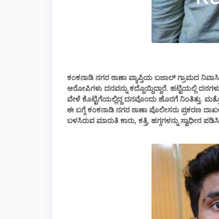
ಕಂಕನಾಡಿ ನಗರ ಠಾಣಾ ವ್ಯಾಪ್ತಿಯ ಬಜಾಲ್ ಗ್ರಾಮದ ನಿವಾಸಿ
ಆರೋಪಿಗಳು ದನವನ್ನು ಕದ್ದೊಯ್ದಿದ್ದಾರೆ‌. ಹಟ್ಟಿಯಲ್ಲಿ ದನ
ವೇಳೆ ಕೊಟ್ಟಿಗೆಯಲ್ಲಿದ್ದ ದನವೊಂದು ಹೊರಗೆ ನಿಂತಿತ್ತು. ಮತ್
ಈ ಬಗ್ಗೆ ಕಂಕನಾಡಿ ನಗರ ಠಾಣಾ ಪೊಲೀಸರು ಪ್ರಕರಣ ದಾಖಲಿಸಿಕ
ಬಳಸಿರುವ ಮಾರುತಿ ಕಾರು, ಕತ್ತಿ, ಹಗ್ಗಗಳನ್ನು ಸ್ವಾಧೀನ ಪಡಿಸಿದ