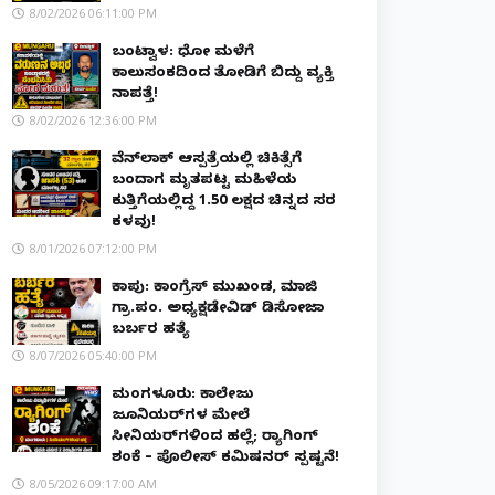
8/02/2026 06:11:00 PM
ಬಂಟ್ವಾಳ: ಧೋ ಮಳೆಗೆ
ಕಾಲುಸಂಕದಿಂದ ತೋಡಿಗೆ ಬಿದ್ದು ವ್ಯಕ್ತಿ
ನಾಪತ್ತೆ!
8/02/2026 12:36:00 PM
ವೆನ್‌ಲಾಕ್ ಆಸ್ಪತ್ರೆಯಲ್ಲಿ ಚಿಕಿತ್ಸೆಗೆ
ಬಂದಾಗ ಮೃತಪಟ್ಟ ಮಹಿಳೆಯ
ಕುತ್ತಿಗೆಯಲ್ಲಿದ್ದ ₹1.50 ಲಕ್ಷದ ಚಿನ್ನದ ಸರ
ಕಳವು!
8/01/2026 07:12:00 PM
ಕಾಪು: ಕಾಂಗ್ರೆಸ್ ಮುಖಂಡ, ಮಾಜಿ
ಗ್ರಾ.ಪಂ. ಅಧ್ಯಕ್ಷಡೇವಿಡ್ ಡಿಸೋಜಾ
ಬರ್ಬರ ಹತ್ಯೆ
8/07/2026 05:40:00 PM
ಮಂಗಳೂರು: ಕಾಲೇಜು
ಜೂನಿಯರ್‌ಗಳ ಮೇಲೆ
ಸೀನಿಯರ್‌ಗಳಿಂದ ಹಲ್ಲೆ; ರ‌್ಯಾಗಿಂಗ್
ಶಂಕೆ – ಪೊಲೀಸ್ ಕಮಿಷನರ್ ಸ್ಪಷ್ಟನೆ!
8/05/2026 09:17:00 AM