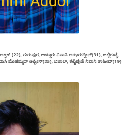
 ಅಶ್ಫಕ್ (22), ಗುರುಪುರ, ಅಡ್ಡೂರು ನಿವಾಸಿ ಅಝರುದ್ದೀನ್(31), ಜಲ್ಲಿಗುಡ್ಡೆ ,
ಿವಾಸಿ ಮೊಹಮ್ಮದ್ ಅಫ್ರೀನ್(25), ಬಜಾಲ್, ಕಟ್ಟಪುಣಿ ನಿವಾಸಿ ಶಾಹೀದ್(19)