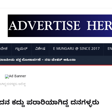
ಿದೇಶ
ಗ್ಲಾಮರ್
ವಿಶೇಷ
E MUNGARU @ SINCE 2017
EN
ರಾಜಕೀಯ ಪಕ್ಷ ಲೋಕಾರ್ಪಣೆ – ನಟ ಚೇತನ್ ಅಹಿಂಸಾ
ಗಿದ್ದ ದನಗಳ್ಳರು ಅರೆಸ್ಟ್
ಿ ದನ ಕದ್ದು ಪರಾರಿಯಾಗಿದ್ದ ದನಗಳ್ಳರು