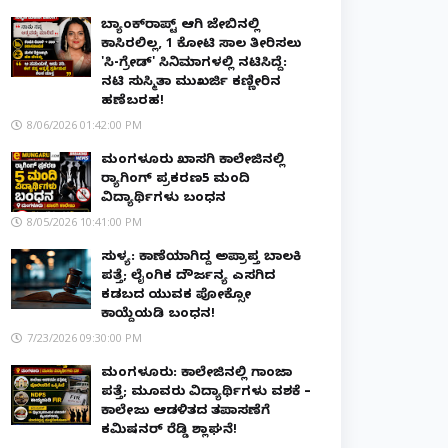
ಬ್ಯಾಂಕ್‌ರಾಪ್ಟ್‌ ಆಗಿ ಜೇಬಿನಲ್ಲಿ
ಕಾಸಿರಲಿಲ್ಲ, ₹1 ಕೋಟಿ ಸಾಲ ತೀರಿಸಲು
'ಸಿ-ಗ್ರೇಡ್' ಸಿನಿಮಾಗಳಲ್ಲಿ ನಟಿಸಿದ್ದೆ:
ನಟಿ ಸುಸ್ಮಿತಾ ಮುಖರ್ಜಿ ಕಣ್ಣೀರಿನ
ಹಣೆಬರಹ!
8/06/2026 01:42:00 PM
ಮಂಗಳೂರು ಖಾಸಗಿ ಕಾಲೇಜಿನಲ್ಲಿ
ರ‌್ಯಾಗಿಂಗ್ ಪ್ರಕರಣ5 ಮಂದಿ
ವಿದ್ಯಾರ್ಥಿಗಳು ಬಂಧನ
8/05/2026 10:41:00 PM
ಸುಳ್ಯ: ಕಾಣೆಯಾಗಿದ್ದ ಅಪ್ರಾಪ್ತ ಬಾಲಕಿ
ಪತ್ತೆ; ಲೈಂಗಿಕ ದೌರ್ಜನ್ಯ ಎಸಗಿದ
ಕಡಬದ ಯುವಕ ಪೋಕ್ಸೋ
ಕಾಯ್ದೆಯಡಿ ಬಂಧನ!
7/23/2026 09:30:00 PM
ಮಂಗಳೂರು: ಕಾಲೇಜಿನಲ್ಲಿ ಗಾಂಜಾ
ಪತ್ತೆ; ಮೂವರು ವಿದ್ಯಾರ್ಥಿಗಳು ವಶಕ್ಕೆ –
ಕಾಲೇಜು ಆಡಳಿತದ ತಪಾಸಣೆಗೆ
ಕಮಿಷನರ್ ರೆಡ್ಡಿ ಶ್ಲಾಘನೆ!