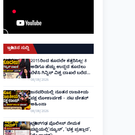
ಇತ್ತೀಚಿನ ಸುದ್ದಿ
2015ರಿಂದ ಕೂದಲೇ ಕತ್ತರಿಸಿಲ್ಲ! 8
ಅಡಿಗೂ ಹೆಚ್ಚು ಉದ್ದದ ಕೂದಲು
ಬೆಳೆಸಿ ಗಿನ್ನಿಸ್ ವಿಶ್ವ ದಾಖಲೆ ಬರೆದ
ಭಾರತದ ರೇಣು ಧರಿಯಾಲ್!
08/08/2026
ಜನವರಿಯಲ್ಲಿ ನೂತನ ರಾಜಕೀಯ
ಪಕ್ಷ ಲೋಕಾರ್ಪಣೆ – ನಟ ಚೇತನ್
ಅಹಿಂಸಾ
08/08/2026
ಛತ್ತೀಸ್‌ಗಢ ಪೊಲೀಸ್ ನೇಮಕ
ಪಟ್ಟಿಯಲ್ಲಿ‘ನ್ಯೂಸ್’, ‘ಭಕ್ತ ಪ್ರಹ್ಲಾದ’,