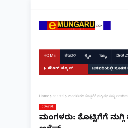
HOME
ಕರಾವಳಿ
ಕ್ರೈಂ
ರಾಜ್ಯ
ದೇಶ ವ
ದ ಭಾರತದ ರೇಣು ಧರಿಯಾಲ್!
ಬ್ರೇಕಿಂಗ್ ನ್ಯೂಸ್
ಜನವರಿಯಲ್ಲಿ ನೂತನ 
Home
coastal
ಮಂಗಳೂರು: ಕೊಟ್ಟಿಗೆಗೆ ನುಗ್ಗಿ ದನ ಕದ್ದು ಪರಾರಿಯಾ
COASTAL
ಮಂಗಳೂರು: ಕೊಟ್ಟಿಗೆಗೆ ನುಗ್ಗ