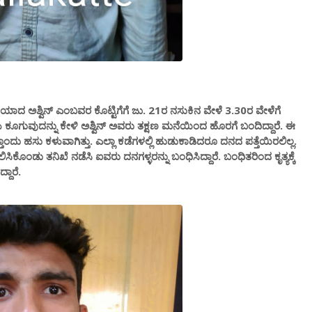
ಯಾದ ಅಶ್ವಿನ್ ಎಂಬವರ ಕೊಟ್ಟಿಗೆಗೆ ಜು. 21ರ ನಸುಕಿನ ವೇಳೆ 3.30ರ ವೇಳೆಗೆ
ಗಳು ಕೂಗುವುದನ್ನು ಕೇಳಿ ಅಶ್ವಿನ್ ಅವರು ತಕ್ಷಣ ಮನೆಯಿಂದ ಹೊರಗೆ ಬಂದಿದ್ದಾರೆ. ಈ
ತೊಂದು ಹಸು ಕಳುವಾಗಿತ್ತು. ಎಲ್ಲಾ ಕಡೆಗಳಲ್ಲಿ ಹುಡುಕಾಡಿದರೂ ದನದ ಪತ್ತೆಯಿರಲಿಲ್ಲ.
ೊಂಡು ತನಿಖೆ ನಡೆಸಿ ಐವರು ದನಗಳ್ಳರನ್ನು ಬಂಧಿಸಿದ್ದಾರೆ. ಬಂಧಿತರಿಂದ ಕೃತ್ಯಕ್ಕೆ
್ದಾರೆ.