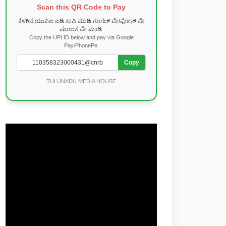
Scan this QR Code to Pay
ಕೆಳಗಿನ ಯುಪಿಐ ಐಡಿ ಕಾಪಿ ಮಾಡಿ ಗೂಗಲ್ ಪೇ/ಫೋನ್ ಪೇ
ಮೂಲಕ ಪೇ ಮಾಡಿ.
Copy the UPI ID below and pay via Google
Pay/PhonePe.
Copy
TULUNADU MEDIA HOUSE