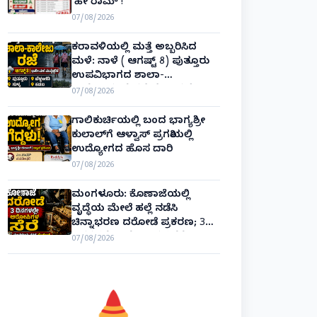
‘ಹೇ ರಾಮ್’!
07/08/2026
ಕರಾವಳಿಯಲ್ಲಿ ಮತ್ತೆ ಅಬ್ಬರಿಸಿದ
ಮಳೆ: ನಾಳೆ ( ಆಗಷ್ಟ್ 8) ಪುತ್ತೂರು
ಉಪವಿಭಾಗದ ಶಾಲಾ-
ಕಾಲೇಜುಗಳಿಗೆ ರಜೆ ಘೋಷಣೆ!
07/08/2026
ಗಾಲಿಕುರ್ಚಿಯಲ್ಲಿ ಬಂದ ಭಾಗ್ಯಶ್ರೀ
ಕುಲಾಲ್‌ಗೆ ಆಳ್ವಾಸ್ ಪ್ರಗತಿಯಲ್ಲಿ
ಉದ್ಯೋಗದ ಹೊಸ ದಾರಿ
07/08/2026
ಮಂಗಳೂರು: ಕೊಣಾಜೆಯಲ್ಲಿ
ವೃದ್ಧೆಯ ಮೇಲೆ ಹಲ್ಲೆ ನಡೆಸಿ
ಚಿನ್ನಾಭರಣ ದರೋಡೆ ಪ್ರಕರಣ; 3
ದಿನಗಳಲ್ಲೇ ಆರೋಪಿಗಳ ಸೆರೆ!
07/08/2026