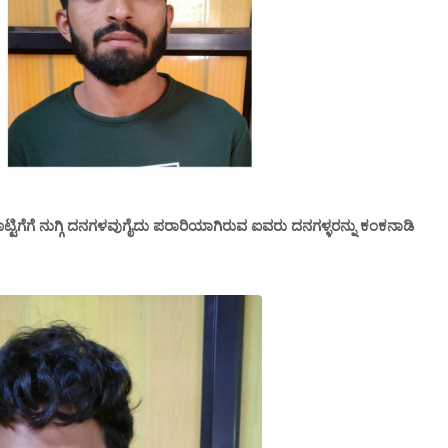
ೆಗೆ ನುಗ್ಗಿ ದನಗಳವುಗೈದು ಪರಾರಿಯಾಗಿರುವ ಐವರು ದನಗಳ್ಳರನ್ನು ಕಂಕನಾಡಿ