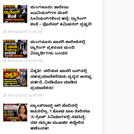
ಮಂಗಳೂರು: ಕಾಲೇಜು
ಜೂನಿಯರ್‌ಗಳ ಮೇಲೆ
ಸೀನಿಯರ್‌ಗಳಿಂದ ಹಲ್ಲೆ; ರ‌್ಯಾಗಿಂಗ್
ಶಂಕೆ – ಪೊಲೀಸ್ ಕಮಿಷನರ್ ಸ್ಪಷ್ಟನೆ!
8/05/2026 09:17:00 AM
ಮಂಗಳೂರು ಖಾಸಗಿ ಕಾಲೇಜಿನಲ್ಲಿ
ರ‌್ಯಾಗಿಂಗ್ ಪ್ರಕರಣ5 ಮಂದಿ
ವಿದ್ಯಾರ್ಥಿಗಳು ಬಂಧನ
8/05/2026 10:41:00 PM
ವಿಕೃತಿ!: ಚಲಿಸುವ ಖಾಸಗಿ ಬಸ್‌ನಲ್ಲಿ
ಸಹಪ್ರಯಾಣಿಕರೆದುರು ವೃದ್ಧನ ಅಸಭ್ಯ
ವರ್ತನೆ, ವೀಡಿಯೋ ಮಾಡಿದ
ಪ್ರಯಾಣಿಕರು!
8/01/2026 07:52:00 PM
ಬ್ಯಾಂಕ್‌ರಾಪ್ಟ್‌ ಆಗಿ ಜೇಬಿನಲ್ಲಿ
ಕಾಸಿರಲಿಲ್ಲ, ₹1 ಕೋಟಿ ಸಾಲ ತೀರಿಸಲು
'ಸಿ-ಗ್ರೇಡ್' ಸಿನಿಮಾಗಳಲ್ಲಿ ನಟಿಸಿದ್ದೆ:
ನಟಿ ಸುಸ್ಮಿತಾ ಮುಖರ್ಜಿ ಕಣ್ಣೀರಿನ
ಹಣೆಬರಹ!