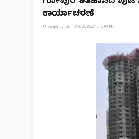
ಗೋಪುರ ಇತಿಹಾಸದ ಪುಟ ಸೇರ
ಕಾರ್ಯಾಚರಣೆ
Senior Editor
8/28/2022 12:13:00 PM