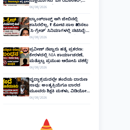
ಸಾಕ್ಷಿಯಾಗಲು 'ಎ8 ರವಿಶಂಕರ್,
ಎ10 ವಿನಯ್' ಅರ್ಜಿ!
06/08/2026
ಬ್ಯಾಂಕ್‌ರಾಪ್ಟ್‌ ಆಗಿ ಜೇಬಿನಲ್ಲಿ
ಕಾಸಿರಲಿಲ್ಲ, ₹1 ಕೋಟಿ ಸಾಲ ತೀರಿಸಲು
'ಸಿ-ಗ್ರೇಡ್' ಸಿನಿಮಾಗಳಲ್ಲಿ ನಟಿಸಿದ್ದೆ:
ನಟಿ ಸುಸ್ಮಿತಾ ಮುಖರ್ಜಿ ಕಣ್ಣೀರಿನ
06/08/2026
ಹಣೆಬರಹ!
ಪ್ರವೀಣ್ ನೆಟ್ಟಾರು ಹತ್ಯೆ ಪ್ರಕರಣ:
ಕೇರಳದಲ್ಲಿ NIA ಕಾರ್ಯಾಚರಣೆ,
ಮತ್ತೊಬ್ಬ ಪ್ರಮುಖ ಆರೋಪಿ ವಶಕ್ಕೆ!
06/08/2026
ವೃದ್ಧಾಶ್ರಮದಲ್ಲೇ ತಂದೆಯ ದಾರುಣ
ಸಾವು: ಅಂತ್ಯಕ್ರಿಯೆಗೂ ಬಾರದ
ಮೂವರು ಶಿಕ್ಷಕಿ ಮಕಳು, ವಿಡಿಯೋ
ಕಾಲಿನಲ್ಲೇ ಅಂತಿಮ ದರ್ಶನ!
06/08/2026