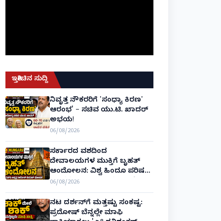
ಇತ್ತೀಚಿನ ಸುದ್ದಿ
ನಿವೃತ್ತ ನೌಕರರಿಗೆ 'ಸಂಧ್ಯಾ ಕಿರಣ'
ಆರಂಭ' – ಸಚಿವ ಯು.ಟಿ. ಖಾದರ್
ಅಭಯ!
06/08/2026
ಸರ್ಕಾರದ ವಶದಿಂದ
ದೇವಾಲಯಗಳ ಮುಕ್ತಿಗೆ ಬೃಹತ್
ಆಂದೋಲನ: ವಿಶ್ವ ಹಿಂದೂ ಪರಿಷತ್
ಅಂತರರಾಷ್ಟ್ರೀಯ ಅಧ್ಯಕ್ಷ ಅಲೋಕ್
06/08/2026
ಕುಮಾರ್ ಘೋಷಣೆ!
ನಟ ದರ್ಶನ್‌ಗೆ ಮತ್ತಷ್ಟು ಸಂಕಷ್ಟ:
ಪ್ರದೋಷ್ ಬೆನ್ನಲ್ಲೇ ಮಾಫಿ