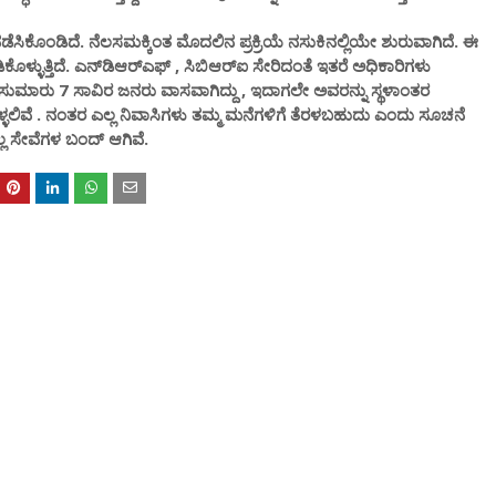
ೆಸಿಕೊಂಡಿದೆ. ನೆಲಸಮಕ್ಕಿಂತ ಮೊದಲಿನ ಪ್ರಕ್ರಿಯೆ ನಸುಕಿನಲ್ಲಿಯೇ ಶುರುವಾಗಿದೆ. ಈ
್ಳುತ್ತಿದೆ. ಎನ್‌ಡಿಆರ್‌ಎಫ್ , ಸಿಬಿಆರ್‌ಐ ಸೇರಿದಂತೆ ಇತರೆ ಅಧಿಕಾರಿಗಳು
್ತ ಸುಮಾರು 7 ಸಾವಿರ ಜನರು ವಾಸವಾಗಿದ್ದು , ಇದಾಗಲೇ ಅವರನ್ನು ಸ್ಥಳಾಂತರ
್ಳಲಿವೆ . ನಂತರ ಎಲ್ಲ ನಿವಾಸಿಗಳು ತಮ್ಮ ಮನೆಗಳಿಗೆ ತೆರಳಬಹುದು ಎಂದು ಸೂಚನೆ
ಎಲ್ಲ ಸೇವೆಗಳ ಬಂದ್ ಆಗಿವೆ.