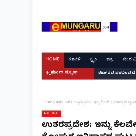
HOME
ಕರಾವಳಿ
ಕ್ರೈಂ
ರಾಜ್ಯ
ದೇಶ ವ
ಬ್ರೇಕಿಂಗ್ ನ್ಯೂಸ್
ಸರ್ಕಾರದ ವಶದಿಂದ ದ
Home
national
ಉತ್ತರಪ್ರದೇಶ: ಇನ್ನು ಕೆಲವೇ ಕ್ಷಣಗಳಲ್ಲಿ ಈ
NATIONAL
ಉತ್ತರಪ್ರದೇಶ: ಇನ್ನು ಕೆಲವ