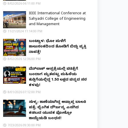
8/02/2026 06:11:00 PM
IEEE International Conference at
Sahyadri College of Engineering
and Management
11/21/2024 11:14:00 PM
ಬಂಟ್ವಾಳ: ಧೋ ಮಳೆಗೆ
ಕಾಲುಸಂಕದಿಂದ ತೋಡಿಗೆ ಬಿದ್ದು ವ್ಯಕ್ತಿ
ನಾಪತ್ತೆ!
8/02/2026 12:36:00 PM
ವೆನ್‌ಲಾಕ್ ಆಸ್ಪತ್ರೆಯಲ್ಲಿ ಚಿಕಿತ್ಸೆಗೆ
ಬಂದಾಗ ಮೃತಪಟ್ಟ ಮಹಿಳೆಯ
ಕುತ್ತಿಗೆಯಲ್ಲಿದ್ದ ₹1.50 ಲಕ್ಷದ ಚಿನ್ನದ ಸರ
ಕಳವು!
8/01/2026 07:12:00 PM
ಸುಳ್ಯ: ಕಾಣೆಯಾಗಿದ್ದ ಅಪ್ರಾಪ್ತ ಬಾಲಕಿ
ಪತ್ತೆ; ಲೈಂಗಿಕ ದೌರ್ಜನ್ಯ ಎಸಗಿದ
ಕಡಬದ ಯುವಕ ಪೋಕ್ಸೋ
ಕಾಯ್ದೆಯಡಿ ಬಂಧನ!
7/23/2026 09:30:00 PM