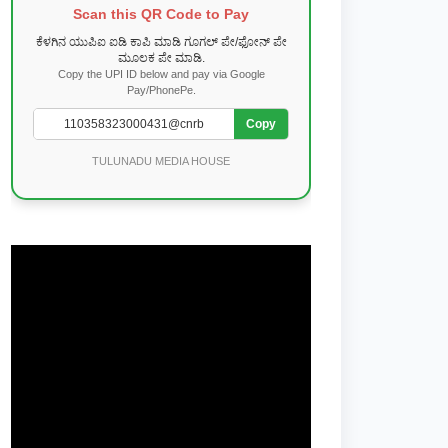
Scan this QR Code to Pay
ಕೆಳಗಿನ ಯುಪಿಐ ಐಡಿ ಕಾಪಿ ಮಾಡಿ ಗೂಗಲ್ ಪೇ/ಫೋನ್ ಪೇ
ಮೂಲಕ ಪೇ ಮಾಡಿ.
Copy the UPI ID below and pay via Google
Pay/PhonePe.
Copy
TULUNADU MEDIA HOUSE