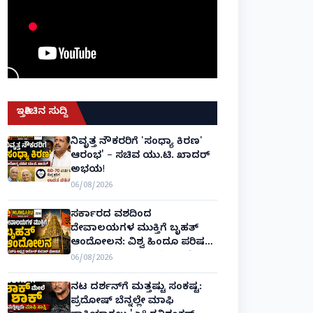
ಇತ್ತೀಚಿನ ಸುದ್ದಿ
ನಿವೃತ್ತ ನೌಕರರಿಗೆ 'ಸಂಧ್ಯಾ ಕಿರಣ'
ಆರಂಭ' – ಸಚಿವ ಯು.ಟಿ. ಖಾದರ್
ಅಭಯ!
06/08/2026
ಸರ್ಕಾರದ ವಶದಿಂದ
ದೇವಾಲಯಗಳ ಮುಕ್ತಿಗೆ ಬೃಹತ್
ಆಂದೋಲನ: ವಿಶ್ವ ಹಿಂದೂ ಪರಿಷತ್
ಅಂತರರಾಷ್ಟ್ರೀಯ ಅಧ್ಯಕ್ಷ ಅಲೋಕ್
06/08/2026
ಕುಮಾರ್ ಘೋಷಣೆ!
ನಟ ದರ್ಶನ್‌ಗೆ ಮತ್ತಷ್ಟು ಸಂಕಷ್ಟ:
ಪ್ರದೋಷ್ ಬೆನ್ನಲ್ಲೇ ಮಾಫಿ