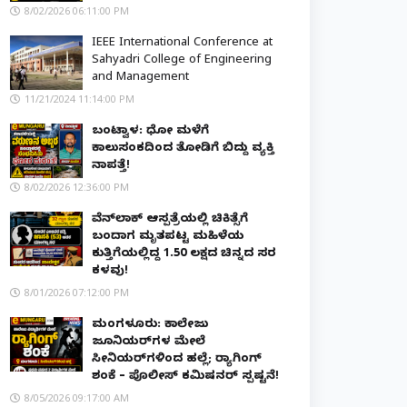
8/02/2026 06:11:00 PM
IEEE International Conference at
Sahyadri College of Engineering
and Management
11/21/2024 11:14:00 PM
ಬಂಟ್ವಾಳ: ಧೋ ಮಳೆಗೆ
ಕಾಲುಸಂಕದಿಂದ ತೋಡಿಗೆ ಬಿದ್ದು ವ್ಯಕ್ತಿ
ನಾಪತ್ತೆ!
8/02/2026 12:36:00 PM
ವೆನ್‌ಲಾಕ್ ಆಸ್ಪತ್ರೆಯಲ್ಲಿ ಚಿಕಿತ್ಸೆಗೆ
ಬಂದಾಗ ಮೃತಪಟ್ಟ ಮಹಿಳೆಯ
ಕುತ್ತಿಗೆಯಲ್ಲಿದ್ದ ₹1.50 ಲಕ್ಷದ ಚಿನ್ನದ ಸರ
ಕಳವು!
8/01/2026 07:12:00 PM
ಮಂಗಳೂರು: ಕಾಲೇಜು
ಜೂನಿಯರ್‌ಗಳ ಮೇಲೆ
ಸೀನಿಯರ್‌ಗಳಿಂದ ಹಲ್ಲೆ; ರ‌್ಯಾಗಿಂಗ್
ಶಂಕೆ – ಪೊಲೀಸ್ ಕಮಿಷನರ್ ಸ್ಪಷ್ಟನೆ!
8/05/2026 09:17:00 AM