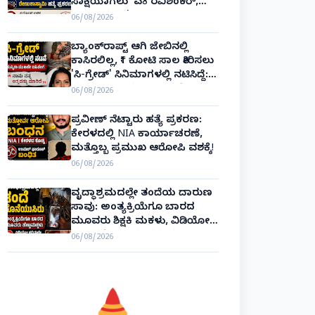
ಸಾಕ್ಷಿಯಾಗಲು 'ಎ8 ರವಿಶಂಕರ್,
ಎ10 ವಿನಯ್' ಅರ್ಜಿ!
06/08/2026
ಬ್ಯಾಂಕ್‌ರಾಪ್ಟ್‌ ಆಗಿ ಜೇಬಿನಲ್ಲಿ
ಕಾಸಿರಲಿಲ್ಲ, ₹1 ಕೋಟಿ ಸಾಲ ತೀರಿಸಲು
'ಸಿ-ಗ್ರೇಡ್' ಸಿನಿಮಾಗಳಲ್ಲಿ ನಟಿಸಿದ್ದೆ:
ನಟಿ ಸುಸ್ಮಿತಾ ಮುಖರ್ಜಿ ಕಣ್ಣೀರಿನ
06/08/2026
ಹಣೆಬರಹ!
ಪ್ರವೀಣ್ ನೆಟ್ಟಾರು ಹತ್ಯೆ ಪ್ರಕರಣ:
ಕೇರಳದಲ್ಲಿ NIA ಕಾರ್ಯಾಚರಣೆ,
ಮತ್ತೊಬ್ಬ ಪ್ರಮುಖ ಆರೋಪಿ ವಶಕ್ಕೆ!
06/08/2026
ವೃದ್ಧಾಶ್ರಮದಲ್ಲೇ ತಂದೆಯ ದಾರುಣ
ಸಾವು: ಅಂತ್ಯಕ್ರಿಯೆಗೂ ಬಾರದ
ಮೂವರು ಶಿಕ್ಷಕಿ ಮಕಳು, ವಿಡಿಯೋ
ಕಾಲಿನಲ್ಲೇ ಅಂತಿಮ ದರ್ಶನ!
06/08/2026