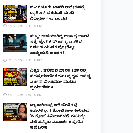
ಮಂಗಳೂರು ಖಾಸಗಿ ಕಾಲೇಜಿನಲ್ಲಿ
ರ‌್ಯಾಗಿಂಗ್ ಪ್ರಕರಣ5 ಮಂದಿ
ವಿದ್ಯಾರ್ಥಿಗಳು ಬಂಧನ
8/05/2026 10:41:00 PM
ಸುಳ್ಯ: ಕಾಣೆಯಾಗಿದ್ದ ಅಪ್ರಾಪ್ತ ಬಾಲಕಿ
ಪತ್ತೆ; ಲೈಂಗಿಕ ದೌರ್ಜನ್ಯ ಎಸಗಿದ
ಕಡಬದ ಯುವಕ ಪೋಕ್ಸೋ
ಕಾಯ್ದೆಯಡಿ ಬಂಧನ!
7/23/2026 09:30:00 PM
ವಿಕೃತಿ!: ಚಲಿಸುವ ಖಾಸಗಿ ಬಸ್‌ನಲ್ಲಿ
ಸಹಪ್ರಯಾಣಿಕರೆದುರು ವೃದ್ಧನ ಅಸಭ್ಯ
ವರ್ತನೆ, ವೀಡಿಯೋ ಮಾಡಿದ
ಪ್ರಯಾಣಿಕರು!
8/01/2026 07:52:00 PM
ಬ್ಯಾಂಕ್‌ರಾಪ್ಟ್‌ ಆಗಿ ಜೇಬಿನಲ್ಲಿ
ಕಾಸಿರಲಿಲ್ಲ, ₹1 ಕೋಟಿ ಸಾಲ ತೀರಿಸಲು
'ಸಿ-ಗ್ರೇಡ್' ಸಿನಿಮಾಗಳಲ್ಲಿ ನಟಿಸಿದ್ದೆ:
ನಟಿ ಸುಸ್ಮಿತಾ ಮುಖರ್ಜಿ ಕಣ್ಣೀರಿನ
ಹಣೆಬರಹ!