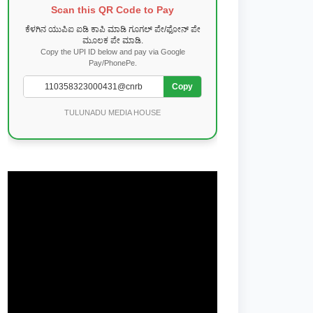
Scan this QR Code to Pay
ಕೆಳಗಿನ ಯುಪಿಐ ಐಡಿ ಕಾಪಿ ಮಾಡಿ ಗೂಗಲ್ ಪೇ/ಫೋನ್ ಪೇ
ಮೂಲಕ ಪೇ ಮಾಡಿ.
Copy the UPI ID below and pay via Google
Pay/PhonePe.
Copy
TULUNADU MEDIA HOUSE