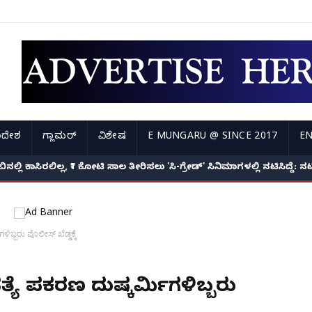
ಿದೇಶ
ಗ್ಲಾಮರ್
ವಿಶೇಷ
E MUNGARU @ SINCE 2017
EN
ತ್ಯೆ ಪ್ರಕರಣ: ಕೇರಳದಲ್ಲಿ NIA ಕಾರ್ಯಾಚರಣೆ, ಮತ್ತೊಬ್ಬ ಪ್ರಮುಖ ಆರೋಪಿ ವಶಕ್ಕೆ!
ಗಿ ಜೇಬಿನಲ್ಲಿ ಕಾಸಿರಲಿಲ್ಲ, ₹1 ಕೋಟಿ ಸಾಲ ತೀರಿಸಲು 'ಸಿ-ಗ್ರೇಡ್' ಸಿನಿಮಾಗಳಲ್ಲಿ ನಟಿಸಿ
ಗಳಿಬ್ಬರು ಪೊಲೀಸ್ ಖೆಡ್ಡಕ್ಕೆ
ತ್ಯೆ ಪ್ರಕರಣ ದುಷ್ಕರ್ಮಿಗಳಿಬ್ಬರು