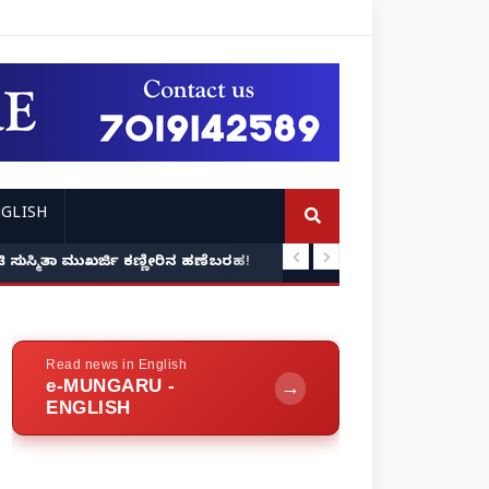
GLISH
ದ್ದೆ: ನಟಿ ಸುಸ್ಮಿತಾ ಮುಖರ್ಜಿ ಕಣ್ಣೀರಿನ ಹಣೆಬರಹ!
ವೃದ್ಧಾಶ್ರಮದಲ್ಲೇ ತಂದ
Read news in English
e-MUNGARU -
→
ENGLISH