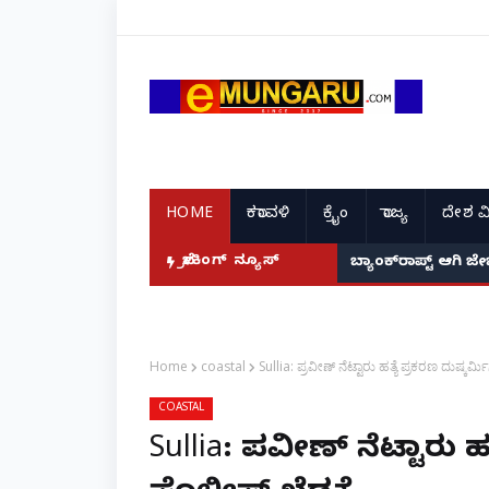
HOME
ಕರಾವಳಿ
ಕ್ರೈಂ
ರಾಜ್ಯ
ದೇಶ ವ
ಬ್ರೇಕಿಂಗ್ ನ್ಯೂಸ್
ಪ್ರವೀಣ್ ನೆಟ್ಟಾರು ಹ
ಬ್ಯಾಂಕ್‌ರಾಪ್ಟ್‌ ಆ
Home
coastal
Sullia: ಪ್ರವೀಣ್ ನೆಟ್ಟಾರು ಹತ್ಯೆ ಪ್ರಕರಣ ದುಷ್ಕರ್ಮಿ
COASTAL
Sullia: ಪ್ರವೀಣ್ ನೆಟ್ಟಾರು ಹ