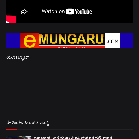
ಯೂಟ್ಯೂಬ್
ಈ ತಿಂಗಳ ಟಾಪ್ 5 ಸುದ್ದಿ
ಬಂಟ್ವಾಳ: ಏಕಮುಖ ಪ್ರೀತಿ ದುರಂತದಲ್ಲಿ ಅಂತ್ಯ –