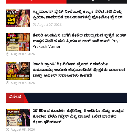
ಗ್ಲ್ಯಾಮಾರಸ್ ವೈಟ್‌ ಸೀರೆಯಲ್ಲಿ ಕಣ್ಮನ ಸೆಳೆದ ನಟಿ ವಿಷ್ಣು
ಪ್ರಿಯಾ; ಸಾಮಾಜಿಕ ಜಾಲತಾಣಗಳಲ್ಲಿ ಫೋಟೋ ವೈರಲ್!
August 07, 2026
ಕೇಸರಿ ಉಡುಪಿನ ಬಗೆಗೆ ಕೇಳಿದ ಮಾಧ್ಯಮದ ಪ್ರಶ್ನೆಗೆ ಖಡಕ್
ಉತ್ತರ ನೀಡಿದ ನಟಿ ಪ್ರಿಯಾ ಪ್ರಕಾಶ್ ವಾರಿಯರ್! Priya
Prakash Varrier
August 07, 2026
'ಶಾಂತಿ ಕ್ರಾಂತಿ' ರೀ-ರಿಲೀಸ್ ಟ್ರೆಂಡ್ ನಡುವೆಯೇ
ಶುರುವಾಯ್ತು ಆತಂಕ: ಚಿತ್ರಮಂದಿರಕ್ಕೆ ಪ್ರೇಕ್ಷಕರು ಬರ್ತಾರಾ?
ಬಾಕ್ಸ್ ಆಫೀಸ್ ಸವಾಲುಗಳು ಹೀಗಿವೆ!
August 07, 2026
ವಿಶೇಷ
2015ರಿಂದ ಕೂದಲೇ ಕತ್ತರಿಸಿಲ್ಲ! 8 ಅಡಿಗೂ ಹೆಚ್ಚು ಉದ್ದದ
ಕೂದಲು ಬೆಳೆಸಿ ಗಿನ್ನಿಸ್ ವಿಶ್ವ ದಾಖಲೆ ಬರೆದ ಭಾರತದ
ರೇಣು ಧರಿಯಾಲ್!
August 08, 2026