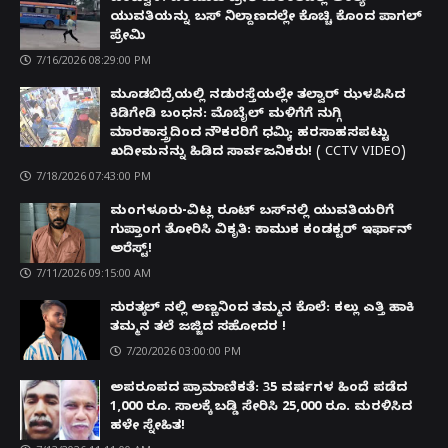
ಯುವತಿಯನ್ನು ಬಸ್ ನಿಲ್ದಾಣದಲ್ಲೇ ಕೊಚ್ಚಿ ಕೊಂದ ಪಾಗಲ್
ಪ್ರೇಮಿ
7/16/2026 08:29:00 PM
ಮೂಡಬಿದ್ರೆಯಲ್ಲಿ ನಡುರಸ್ತೆಯಲ್ಲೇ ತಲ್ವಾರ್ ಝಳಪಿಸಿದ
ಕಿಡಿಗೇಡಿ ಬಂಧನ: ಮೊಬೈಲ್ ಮಳಿಗೆಗೆ ನುಗ್ಗಿ
ಮಾರಕಾಸ್ತ್ರದಿಂದ ನೌಕರರಿಗೆ ಧಮ್ಕಿ; ಹರಸಾಹಸಪಟ್ಟು
ಖದೀಮನನ್ನು ಹಿಡಿದ ಸಾರ್ವಜನಿಕರು! ( CCTV VIDEO)
7/18/2026 07:43:00 PM
ಮಂಗಳೂರು-ವಿಟ್ಲ ರೂಟ್ ಬಸ್‌ನಲ್ಲಿ ಯುವತಿಯರಿಗೆ
ಗುಪ್ತಾಂಗ ತೋರಿಸಿ ವಿಕೃತಿ: ಕಾಮುಕ ಕಂಡಕ್ಟರ್ ಇರ್ಫಾನ್
ಅರೆಸ್ಟ್!
7/11/2026 09:15:00 AM
ಸುರತ್ಕಲ್ ನಲ್ಲಿ ಅಣ್ಣನಿಂದ ತಮ್ಮನ ಕೊಲೆ: ಕಲ್ಲು ಎತ್ತಿ ಹಾಕಿ
ತಮ್ಮನ ತಲೆ ಜಜ್ಜಿದ ಸಹೋದರ !
7/20/2026 03:00:00 PM
ಅಪರೂಪದ ಪ್ರಾಮಾಣಿಕತೆ: 35 ವರ್ಷಗಳ ಹಿಂದೆ ಪಡೆದ
1,000 ರೂ. ಸಾಲಕ್ಕೆ ಬಡ್ಡಿ ಸೇರಿಸಿ 25,000 ರೂ. ಮರಳಿಸಿದ
ಹಳೇ ಸ್ನೇಹಿತ!