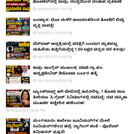
ಹೋಟೆಲ್‌ನಲ್ಲಿ ಸಾವು; ಸಂಸ್ಥೆಯಿಂದ ಸಂತಾಪ ಪ್ರಕಟಣೆ
8/02/2026 06:11:00 PM
ಬಂಟ್ವಾಳ: ಧೋ ಮಳೆಗೆ ಕಾಲುಸಂಕದಿಂದ ತೋಡಿಗೆ ಬಿದ್ದು
ವ್ಯಕ್ತಿ ನಾಪತ್ತೆ!
8/02/2026 12:36:00 PM
ವೆನ್‌ಲಾಕ್ ಆಸ್ಪತ್ರೆಯಲ್ಲಿ ಚಿಕಿತ್ಸೆಗೆ ಬಂದಾಗ ಮೃತಪಟ್ಟ
ಮಹಿಳೆಯ ಕುತ್ತಿಗೆಯಲ್ಲಿದ್ದ ₹1.50 ಲಕ್ಷದ ಚಿನ್ನದ ಸರ ಕಳವು!
8/01/2026 07:12:00 PM
ಕಾಪು: ಕಾಂಗ್ರೆಸ್ ಮುಖಂಡ, ಮಾಜಿ ಗ್ರಾ.ಪಂ.
ಅಧ್ಯಕ್ಷಡೇವಿಡ್ ಡಿಸೋಜಾ ಬರ್ಬರ ಹತ್ಯೆ
8/07/2026 05:40:00 PM
ಬ್ಯಾಂಕ್‌ರಾಪ್ಟ್‌ ಆಗಿ ಜೇಬಿನಲ್ಲಿ ಕಾಸಿರಲಿಲ್ಲ, ₹1 ಕೋಟಿ ಸಾಲ
ತೀರಿಸಲು 'ಸಿ-ಗ್ರೇಡ್' ಸಿನಿಮಾಗಳಲ್ಲಿ ನಟಿಸಿದ್ದೆ: ನಟಿ ಸುಸ್ಮಿತಾ
ಮುಖರ್ಜಿ ಕಣ್ಣೀರಿನ ಹಣೆಬರಹ!
8/06/2026 01:42:00 PM
ಮಂಗಳೂರು: ಕಾಲೇಜು ಜೂನಿಯರ್‌ಗಳ ಮೇಲೆ
ಸೀನಿಯರ್‌ಗಳಿಂದ ಹಲ್ಲೆ; ರ‌್ಯಾಗಿಂಗ್ ಶಂಕೆ – ಪೊಲೀಸ್
ಕಮಿಷನರ್ ಸ್ಪಷ್ಟನೆ!