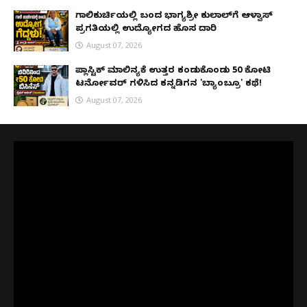
ಗಾಲಿಕುರ್ಚಿಯಲ್ಲಿ ಬಂದ ಭಾಗ್ಯಶ್ರೀ ಕುಲಾಲ್‌ಗೆ ಆಳ್ವಾಸ್
ಪ್ರಗತಿಯಲ್ಲಿ ಉದ್ಯೋಗದ ಹೊಸ ದಾರಿ
August 07, 2026
ಪ್ಲಾಸ್ಟಿಕ್ ಮಾಲಿನ್ಯಕ್ಕೆ ಉತ್ತರ ಕಂಡುಕೊಂಡು ₹50 ಕೋಟಿ
ಟರ್ನೋವರ್ ಗಳಿಸಿದ ಕನ್ನಡಿಗನ 'ಬ್ಯಾಂಬ್ರೂ' ಕಥೆ!
August 07, 2026