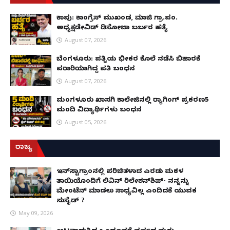
ಕಾಪು: ಕಾಂಗ್ರೆಸ್ ಮುಖಂಡ, ಮಾಜಿ ಗ್ರಾ.ಪಂ.
ಅಧ್ಯಕ್ಷಡೇವಿಡ್ ಡಿಸೋಜಾ ಬರ್ಬರ ಹತ್ಯೆ
August 07, 2026
ಬೆಂಗಳೂರು: ಪತ್ನಿಯ ಭೀಕರ ಕೊಲೆ ನಡೆಸಿ ಬಿಹಾರಕ್ಕೆ
ಪರಾರಿಯಾಗಿದ್ದ ಪತಿ ಬಂಧನ
August 07, 2026
ಮಂಗಳೂರು ಖಾಸಗಿ ಕಾಲೇಜಿನಲ್ಲಿ ರ‌್ಯಾಗಿಂಗ್ ಪ್ರಕರಣ5
ಮಂದಿ ವಿದ್ಯಾರ್ಥಿಗಳು ಬಂಧನ
August 05, 2026
ರಾಜ್ಯ
ಇನ್​ಸ್ಟಾಗ್ರಾಂನಲ್ಲಿ ಪರಿಚಿತಳಾದ ಎರಡು ಮಕ್ಕಳ
ತಾಯಿಯೊಂದಿಗೆ ಲಿವಿನ್ ರಿಲೇಶನ್​ಶಿಪ್- ನನ್ನನ್ನು
ಮೇಂಟೆನ್ ಮಾಡಲು ಸಾಧ್ಯವಿಲ್ಲ ಎಂದಿದಕ್ಕೆ ಯುವಕ
ಸುಸೈಡ್ ?
May 09, 2026