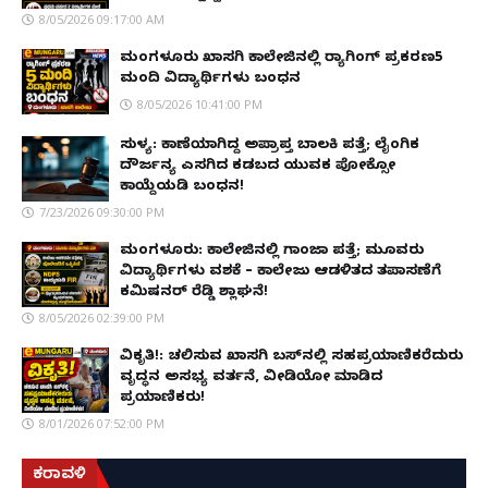
8/05/2026 09:17:00 AM
ಮಂಗಳೂರು ಖಾಸಗಿ ಕಾಲೇಜಿನಲ್ಲಿ ರ‌್ಯಾಗಿಂಗ್ ಪ್ರಕರಣ5
ಮಂದಿ ವಿದ್ಯಾರ್ಥಿಗಳು ಬಂಧನ
8/05/2026 10:41:00 PM
ಸುಳ್ಯ: ಕಾಣೆಯಾಗಿದ್ದ ಅಪ್ರಾಪ್ತ ಬಾಲಕಿ ಪತ್ತೆ; ಲೈಂಗಿಕ
ದೌರ್ಜನ್ಯ ಎಸಗಿದ ಕಡಬದ ಯುವಕ ಪೋಕ್ಸೋ
ಕಾಯ್ದೆಯಡಿ ಬಂಧನ!
7/23/2026 09:30:00 PM
ಮಂಗಳೂರು: ಕಾಲೇಜಿನಲ್ಲಿ ಗಾಂಜಾ ಪತ್ತೆ; ಮೂವರು
ವಿದ್ಯಾರ್ಥಿಗಳು ವಶಕ್ಕೆ – ಕಾಲೇಜು ಆಡಳಿತದ ತಪಾಸಣೆಗೆ
ಕಮಿಷನರ್ ರೆಡ್ಡಿ ಶ್ಲಾಘನೆ!
8/05/2026 02:39:00 PM
ವಿಕೃತಿ!: ಚಲಿಸುವ ಖಾಸಗಿ ಬಸ್‌ನಲ್ಲಿ ಸಹಪ್ರಯಾಣಿಕರೆದುರು
ವೃದ್ಧನ ಅಸಭ್ಯ ವರ್ತನೆ, ವೀಡಿಯೋ ಮಾಡಿದ
ಪ್ರಯಾಣಿಕರು!
8/01/2026 07:52:00 PM
ಕರಾವಳಿ