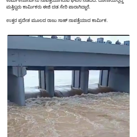
ಕಾರ್ಮಿಕನೋರ್ವನು ನಾಪತ್ತೆಯಾಗಿರುವ ಘಟನೆ ನಡೆದಿದೆ. ದೋಣಿಯಲ್ಲಿದ್ದ
ಮತ್ತಿಬ್ಬರು ಕಾರ್ಮಿಕರು ಈಜಿ ದಡ ಸೇರಿ ಪಾರಾಗಿದ್ದಾರೆ.
ಉತ್ತರ ಪ್ರದೇಶ ಮೂಲದ ರಾಜು ಸಾಹ್ ನಾಪತ್ತೆಯಾದ ಕಾರ್ಮಿಕ.