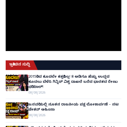
ಇತ್ತೀಚಿನ ಸುದ್ದಿ
2015ರಿಂದ ಕೂದಲೇ ಕತ್ತರಿಸಿಲ್ಲ! 8 ಅಡಿಗೂ ಹೆಚ್ಚು ಉದ್ದದ
ಕೂದಲು ಬೆಳೆಸಿ ಗಿನ್ನಿಸ್ ವಿಶ್ವ ದಾಖಲೆ ಬರೆದ ಭಾರತದ ರೇಣು
ಧರಿಯಾಲ್!
08/08/2026
ಜನವರಿಯಲ್ಲಿ ನೂತನ ರಾಜಕೀಯ ಪಕ್ಷ ಲೋಕಾರ್ಪಣೆ – ನಟ
ಚೇತನ್ ಅಹಿಂಸಾ
08/08/2026