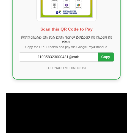
Scan this QR Code to Pay
ಕೆಳಗಿನ ಯುಪಿಐ ಐಡಿ ಕಾಪಿ ಮಾಡಿ ಗೂಗಲ್ ಪೇ/ಫೋನ್ ಪೇ ಮೂಲಕ ಪೇ
ಮಾಡಿ.
Copy the UPI ID below and pay via Google Pay/PhonePe.
Copy
TULUNADU MEDIA HOUSE