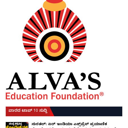
ವಾರದ ಟಾಪ್ 10 ಸುದ್ದಿ
ಸುರತ್ಕಲ್: ಏರ್ ಇಂಡಿಯಾ ಎಕ್ಸ್‌ಪ್ರೆಸ್ ಪ್ರಯಾಣಿಕ