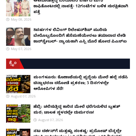
ಆಟವಾಡುತ್ತಿದ್ದ ಒಂದೂವರೆ ವರ್ಷದ ಮಗು
ಕಾಫಿತೋಟದಲ್ಲಿ ನಾಪತ್ತೆ- 12ಗಂಟೆಗಳ ಬಳಿಕ ಸುರಕ್ಷಿತವಾಗಿ
ಪತ್ತೆ
May 08, 2026
8ವರ್ಷಗಳ ಲಿವಿಂಗ್‌ ರಿಲೇಷನ್‌ಶಿಪ್ ಮುರಿದು
ಬೇರೊಬ್ಬನೊಂದಿಗೆ ಹೆಸೆಮಣೆಯೇರಲು ತಯಾರಾದ ಲೇಡಿ
ಕಾನ್‌ಸ್ಟೇಬಲ್- ನ್ಯಾಯಕ್ಕಾಗಿ ಎಸ್ಪಿ ಮೊರೆ ಹೋದ ಪಿಎಸ್ಐ
May 07, 2026
ಕ್ರೈಂ
ಮಂಗಳೂರು: ಕೊಣಾಜೆಯಲ್ಲಿ ವೃದ್ಧೆಯ ಮೇಲೆ ಹಲ್ಲೆ ನಡೆಸಿ
ಚಿನ್ನಾಭರಣ ದರೋಡೆ ಪ್ರಕರಣ; 3 ದಿನಗಳಲ್ಲೇ
ಆರೋಪಿಗಳ ಸೆರೆ!
August 07, 2026
ಹೆಬ್ರಿ: ಚಲಿಸುತ್ತಿದ್ದ ಕಾರಿನ ಮೇಲೆ ಧರೆಗುರುಳಿದ ಬೃಹತ್
ಮರ; ಚಾಲಕ ಸ್ಥಳದಲ್ಲೇ ದುರ್ಮರಣ!
August 07, 2026
ನಟ ದರ್ಶನ್‌ಗೆ ಮತ್ತಷ್ಟು ಸಂಕಷ್ಟ: ಪ್ರದೋಷ್ ಬೆನ್ನಲ್ಲೇ