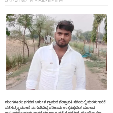
Senior Editor
7/02/2022 10:21:00 PM
ಮಂಗಳೂರು: ನಗರದ ಅರ್ಕುಳ ಗ್ರಾಮದ ನೇತ್ರಾವತಿ ನದಿಯಲ್ಲಿ ಮರಳುಗಾರಿಕೆ
ನಡೆಸುತ್ತಿದ್ದ ದೋಣಿ ಮಗುಚಿಬಿದ್ದ ಪರಿಣಾಮ ಉತ್ತರಪ್ರದೇಶ ಮೂಲದ