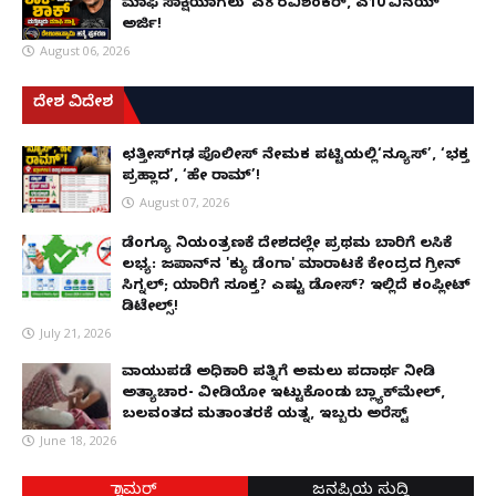
ಮಾಫಿ ಸಾಕ್ಷಿಯಾಗಲು 'ಎ8 ರವಿಶಂಕರ್, ಎ10 ವಿನಯ್'
ಅರ್ಜಿ!
August 06, 2026
ದೇಶ ವಿದೇಶ
ಛತ್ತೀಸ್‌ಗಢ ಪೊಲೀಸ್ ನೇಮಕ ಪಟ್ಟಿಯಲ್ಲಿ‘ನ್ಯೂಸ್’, ‘ಭಕ್ತ
ಪ್ರಹ್ಲಾದ’, ‘ಹೇ ರಾಮ್’!
August 07, 2026
ಡೆಂಗ್ಯೂ ನಿಯಂತ್ರಣಕ್ಕೆ ದೇಶದಲ್ಲೇ ಪ್ರಥಮ ಬಾರಿಗೆ ಲಸಿಕೆ
ಲಭ್ಯ: ಜಪಾನ್‌ನ 'ಕ್ಯು ಡೆಂಗಾ' ಮಾರಾಟಕ್ಕೆ ಕೇಂದ್ರದ ಗ್ರೀನ್
ಸಿಗ್ನಲ್; ಯಾರಿಗೆ ಸೂಕ್ತ? ಎಷ್ಟು ಡೋಸ್? ಇಲ್ಲಿದೆ ಕಂಪ್ಲೀಟ್
ಡಿಟೇಲ್ಸ್!
July 21, 2026
ವಾಯುಪಡೆ ಅಧಿಕಾರಿ ಪತ್ನಿಗೆ ಅಮಲು ಪದಾರ್ಥ ನೀಡಿ
ಅತ್ಯಾಚಾರ- ವೀಡಿಯೋ ಇಟ್ಟುಕೊಂಡು ಬ್ಲ್ಯಾಕ್‌ಮೇಲ್,
ಬಲವಂತದ ಮತಾಂತರಕ್ಕೆ ಯತ್ನ, ಇಬ್ಬರು ಅರೆಸ್ಟ್
June 18, 2026
ಗ್ಲಾಮರ್
ಜನಪ್ರಿಯ ಸುದ್ದಿ