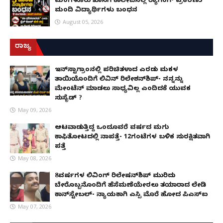
ಮಂಗಳೂರು ಖಾಸಗಿ ಕಾಲೇಜಿನಲ್ಲಿ ರ‌್ಯಾಗಿಂಗ್ ಪ್ರಕರಣ5
ಮಂದಿ ವಿದ್ಯಾರ್ಥಿಗಳು ಬಂಧನ
August 05, 2026
ರಾಜ್ಯ
ಇನ್​ಸ್ಟಾಗ್ರಾಂನಲ್ಲಿ ಪರಿಚಿತಳಾದ ಎರಡು ಮಕ್ಕಳ
ತಾಯಿಯೊಂದಿಗೆ ಲಿವಿನ್ ರಿಲೇಶನ್​ಶಿಪ್- ನನ್ನನ್ನು
ಮೇಂಟೆನ್ ಮಾಡಲು ಸಾಧ್ಯವಿಲ್ಲ ಎಂದಿದಕ್ಕೆ ಯುವಕ
ಸುಸೈಡ್ ?
May 09, 2026
ಆಟವಾಡುತ್ತಿದ್ದ ಒಂದೂವರೆ ವರ್ಷದ ಮಗು
ಕಾಫಿತೋಟದಲ್ಲಿ ನಾಪತ್ತೆ- 12ಗಂಟೆಗಳ ಬಳಿಕ ಸುರಕ್ಷಿತವಾಗಿ
ಪತ್ತೆ
May 08, 2026
8ವರ್ಷಗಳ ಲಿವಿಂಗ್‌ ರಿಲೇಷನ್‌ಶಿಪ್ ಮುರಿದು
ಬೇರೊಬ್ಬನೊಂದಿಗೆ ಹೆಸೆಮಣೆಯೇರಲು ತಯಾರಾದ ಲೇಡಿ
ಕಾನ್‌ಸ್ಟೇಬಲ್- ನ್ಯಾಯಕ್ಕಾಗಿ ಎಸ್ಪಿ ಮೊರೆ ಹೋದ ಪಿಎಸ್ಐ
May 07, 2026