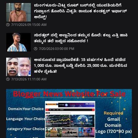
ಮಂಗಳೂರು-ವಿಟ್ಲ ರೂಟ್ ಬಸ್‌ನಲ್ಲಿ ಯುವತಿಯರಿಗೆ
ಗುಪ್ತಾಂಗ ತೋರಿಸಿ ವಿಕೃತಿ: ಕಾಮುಕ ಕಂಡಕ್ಟರ್ ಇರ್ಫಾನ್
ಅರೆಸ್ಟ್!
7/11/2026 09:15:00 AM
ಸುರತ್ಕಲ್ ನಲ್ಲಿ ಅಣ್ಣನಿಂದ ತಮ್ಮನ ಕೊಲೆ: ಕಲ್ಲು ಎತ್ತಿ ಹಾಕಿ
ತಮ್ಮನ ತಲೆ ಜಜ್ಜಿದ ಸಹೋದರ !
7/20/2026 03:00:00 PM
ಅಪರೂಪದ ಪ್ರಾಮಾಣಿಕತೆ: 35 ವರ್ಷಗಳ ಹಿಂದೆ ಪಡೆದ
1,000 ರೂ. ಸಾಲಕ್ಕೆ ಬಡ್ಡಿ ಸೇರಿಸಿ 25,000 ರೂ. ಮರಳಿಸಿದ
ಹಳೇ ಸ್ನೇಹಿತ!
7/13/2026 11:11:00 AM