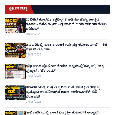
ಇತ್ತೀಚಿನ ಸುದ್ದಿ
2015ರಿಂದ ಕೂದಲೇ ಕತ್ತರಿಸಿಲ್ಲ! 8 ಅಡಿಗೂ ಹೆಚ್ಚು ಉದ್ದದ
ಕೂದಲು ಬೆಳೆಸಿ ಗಿನ್ನಿಸ್ ವಿಶ್ವ ದಾಖಲೆ ಬರೆದ ಭಾರತದ ರೇಣು
ಧರಿಯಾಲ್!
08/08/2026
ಜನವರಿಯಲ್ಲಿ ನೂತನ ರಾಜಕೀಯ ಪಕ್ಷ ಲೋಕಾರ್ಪಣೆ – ನಟ
ಚೇತನ್ ಅಹಿಂಸಾ
08/08/2026
ಛತ್ತೀಸ್‌ಗಢ ಪೊಲೀಸ್ ನೇಮಕ ಪಟ್ಟಿಯಲ್ಲಿ‘ನ್ಯೂಸ್’, ‘ಭಕ್ತ
ಪ್ರಹ್ಲಾದ’, ‘ಹೇ ರಾಮ್’!
07/08/2026
ಕರಾವಳಿಯಲ್ಲಿ ಮತ್ತೆ ಅಬ್ಬರಿಸಿದ ಮಳೆ: ನಾಳೆ ( ಆಗಷ್ಟ್ 8)
ಪುತ್ತೂರು ಉಪವಿಭಾಗದ ಶಾಲಾ-ಕಾಲೇಜುಗಳಿಗೆ ರಜೆ
ಘೋಷಣೆ!
07/08/2026
ಗಾಲಿಕುರ್ಚಿಯಲ್ಲಿ ಬಂದ ಭಾಗ್ಯಶ್ರೀ ಕುಲಾಲ್‌ಗೆ ಆಳ್ವಾಸ್