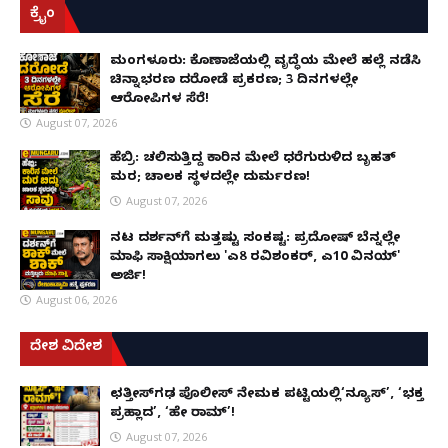
ಕ್ರೈಂ
ಮಂಗಳೂರು: ಕೊಣಾಜೆಯಲ್ಲಿ ವೃದ್ಧೆಯ ಮೇಲೆ ಹಲ್ಲೆ ನಡೆಸಿ
ಚಿನ್ನಾಭರಣ ದರೋಡೆ ಪ್ರಕರಣ; 3 ದಿನಗಳಲ್ಲೇ
ಆರೋಪಿಗಳ ಸೆರೆ!
August 07, 2026
ಹೆಬ್ರಿ: ಚಲಿಸುತ್ತಿದ್ದ ಕಾರಿನ ಮೇಲೆ ಧರೆಗುರುಳಿದ ಬೃಹತ್
ಮರ; ಚಾಲಕ ಸ್ಥಳದಲ್ಲೇ ದುರ್ಮರಣ!
August 07, 2026
ನಟ ದರ್ಶನ್‌ಗೆ ಮತ್ತಷ್ಟು ಸಂಕಷ್ಟ: ಪ್ರದೋಷ್ ಬೆನ್ನಲ್ಲೇ
ಮಾಫಿ ಸಾಕ್ಷಿಯಾಗಲು 'ಎ8 ರವಿಶಂಕರ್, ಎ10 ವಿನಯ್'
ಅರ್ಜಿ!
August 06, 2026
ದೇಶ ವಿದೇಶ
ಛತ್ತೀಸ್‌ಗಢ ಪೊಲೀಸ್ ನೇಮಕ ಪಟ್ಟಿಯಲ್ಲಿ‘ನ್ಯೂಸ್’, ‘ಭಕ್ತ
ಪ್ರಹ್ಲಾದ’, ‘ಹೇ ರಾಮ್’!
August 07, 2026