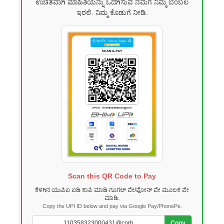
ಉಚಿತವಾಗಿ ಮಾಹಿತಿಯನ್ನು ಒದಗಿಸುವ ನಮಗೆ ನಿಮ್ಮ ಬೆಂಬಲ
ಇರಲಿ. ನಿಮ್ಮ ಕೊಡುಗೆ ನೀಡಿ.
Scan this QR Code to Pay
ಕೆಳಗಿನ ಯುಪಿಐ ಐಡಿ ಕಾಪಿ ಮಾಡಿ ಗೂಗಲ್ ಪೇ/ಫೋನ್ ಪೇ ಮೂಲಕ ಪೇ
ಮಾಡಿ.
Copy the UPI ID below and pay via Google Pay/PhonePe.
Copy