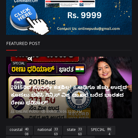
FEATURED POST
SPECIAL
2015ರಿಂದ ಕೂದಲೇ ಕತ್ತರಿಸಿಲ್ಲ! 8 ಅಡಿಗೂ ಹೆಚ್ಚು ಉದ್ದದ
ಕೂದಲು ಬೆಳೆಸಿ ಗಿನ್ನಿಸ್ ವಿಶ್ವ ದಾಖಲೆ ಬರೆದ ಭಾರತದ
ರೇಣು ಧರಿಯಾಲ್!
ONLINE PUDU
8/08/2026 06:35:00 PM
coastal
40
national
33
state
33
SPECIAL
86
08
69
60
4