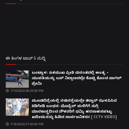
ಈ ತಿಂಗಳ ಟಾಪ್ 5 ಸುದ್ದಿ
ಬಂಟ್ವಾಳ: ಏಕಮುಖ ಪ್ರೀತಿ ದುರಂತದಲ್ಲಿ ಅಂತ್ಯ –
ಯುವತಿಯನ್ನು ಬಸ್ ನಿಲ್ದಾಣದಲ್ಲೇ ಕೊಚ್ಚಿ ಕೊಂದ ಪಾಗಲ್
ಪ್ರೇಮಿ
7/16/2026 08:29:00 PM
ಮೂಡಬಿದ್ರೆಯಲ್ಲಿ ನಡುರಸ್ತೆಯಲ್ಲೇ ತಲ್ವಾರ್ ಝಳಪಿಸಿದ
ಕಿಡಿಗೇಡಿ ಬಂಧನ: ಮೊಬೈಲ್ ಮಳಿಗೆಗೆ ನುಗ್ಗಿ
ಮಾರಕಾಸ್ತ್ರದಿಂದ ನೌಕರರಿಗೆ ಧಮ್ಕಿ; ಹರಸಾಹಸಪಟ್ಟು
ಖದೀಮನನ್ನು ಹಿಡಿದ ಸಾರ್ವಜನಿಕರು! ( CCTV VIDEO)
7/18/2026 07:43:00 PM