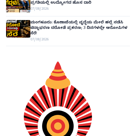
ಪ್ರಗತಿಯಲ್ಲಿ ಉದ್ಯೋಗದ ಹೊಸ ದಾರಿ
07/08/2026
ಮಂಗಳೂರು: ಕೊಣಾಜೆಯಲ್ಲಿ ವೃದ್ಧೆಯ ಮೇಲೆ ಹಲ್ಲೆ ನಡೆಸಿ
ಚಿನ್ನಾಭರಣ ದರೋಡೆ ಪ್ರಕರಣ; 3 ದಿನಗಳಲ್ಲೇ ಆರೋಪಿಗಳ
ಸೆರೆ!
07/08/2026