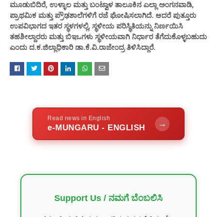
ಮೂಡುಬಿದಿರೆ, ಉಳ್ಳಾಲ ಮತ್ತು ಬಂಟ್ವಾಳ ತಾಲೂಕಿನ ಎಲ್ಲಾ ಅಂಗನವಾಡಿ,
ಪ್ರಾಥಮಿಕ ಮತ್ತು ಪ್ರೌಢಶಾಲೆಗಳಿಗೆ ರಜೆ ಘೋಷಿಸಲಾಗಿದೆ. ಆದರೆ ಪುತ್ತೂರು
ಉಪವಿಭಾಗದ ಇತರ ಸ್ಥಳಗಳಲ್ಲಿ, ಸ್ಥಳೀಯ ಪರಿಸ್ಥಿತಿಯನ್ನು ನಿರ್ಣಯಿಸಿ
ತಹಶೀಲ್ದಾರರು ಮತ್ತು ಬಿಇಒಗಳು ಸ್ಥಳೀಯವಾಗಿ ನಿರ್ಧಾರ ತೆಗೆದುಕೊಳ್ಳಬಹುದು
ಎಂದು ದ.ಕ.ಜಿಲ್ಲಾಧಿಕಾರಿ ಡಾ.ಕೆ.ವಿ.ರಾಜೇಂದ್ರ ತಿಳಿಸಿದ್ದಾರೆ.
Read news in English
→
e-MUNGARU - ENGLISH
Support Us / ನಮಗೆ ಬೆಂಬಲಿಸಿ