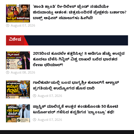
'ಶಾಂತಿ ಕ್ರಾಂತಿ' ರೀ-ರಿಲೀಸ್ ಟ್ರೆಂಡ್ ನಡುವೆಯೇ
ಶುರುವಾಯ್ತು ಆತಂಕ: ಚಿತ್ರಮಂದಿರಕ್ಕೆ ಪ್ರೇಕ್ಷಕರು ಬರ್ತಾರಾ?
ಬಾಕ್ಸ್ ಆಫೀಸ್ ಸವಾಲುಗಳು ಹೀಗಿವೆ!
August 07, 2026
ವಿಶೇಷ
2015ರಿಂದ ಕೂದಲೇ ಕತ್ತರಿಸಿಲ್ಲ! 8 ಅಡಿಗೂ ಹೆಚ್ಚು ಉದ್ದದ
ಕೂದಲು ಬೆಳೆಸಿ ಗಿನ್ನಿಸ್ ವಿಶ್ವ ದಾಖಲೆ ಬರೆದ ಭಾರತದ
ರೇಣು ಧರಿಯಾಲ್!
August 08, 2026
ಗಾಲಿಕುರ್ಚಿಯಲ್ಲಿ ಬಂದ ಭಾಗ್ಯಶ್ರೀ ಕುಲಾಲ್‌ಗೆ ಆಳ್ವಾಸ್
ಪ್ರಗತಿಯಲ್ಲಿ ಉದ್ಯೋಗದ ಹೊಸ ದಾರಿ
August 07, 2026
ಪ್ಲಾಸ್ಟಿಕ್ ಮಾಲಿನ್ಯಕ್ಕೆ ಉತ್ತರ ಕಂಡುಕೊಂಡು ₹50 ಕೋಟಿ
ಟರ್ನೋವರ್ ಗಳಿಸಿದ ಕನ್ನಡಿಗನ 'ಬ್ಯಾಂಬ್ರೂ' ಕಥೆ!
August 07, 2026