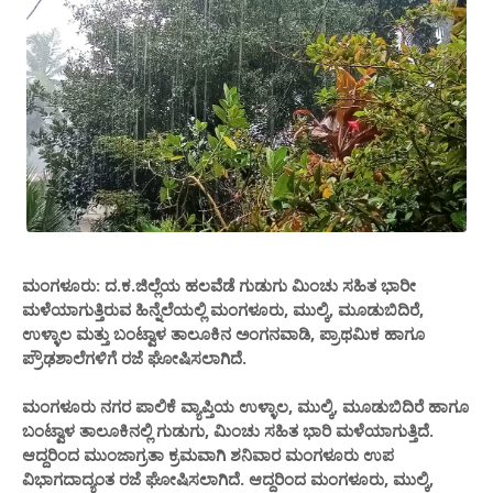
ಮಂಗಳೂರು: ದ.ಕ.ಜಿಲ್ಲೆಯ ಹಲವೆಡೆ ಗುಡುಗು ಮಿಂಚು ಸಹಿತ ಭಾರೀ
ಮಳೆಯಾಗುತ್ತಿರುವ ಹಿನ್ನೆಲೆಯಲ್ಲಿ ಮಂಗಳೂರು, ಮುಲ್ಕಿ, ಮೂಡುಬಿದಿರೆ,
ಉಳ್ಳಾಲ ಮತ್ತು ಬಂಟ್ವಾಳ ತಾಲೂಕಿನ ಅಂಗನವಾಡಿ, ಪ್ರಾಥಮಿಕ ಹಾಗೂ
ಪ್ರೌಢಶಾಲೆಗಳಿಗೆ ರಜೆ ಘೋಷಿಸಲಾಗಿದೆ.
ಮಂಗಳೂರು ನಗರ ಪಾಲಿಕೆ ವ್ಯಾಪ್ತಿಯ ಉಳ್ಳಾಲ, ಮುಲ್ಕಿ, ಮೂಡುಬಿದಿರೆ ಹಾಗೂ
ಬಂಟ್ವಾಳ ತಾಲೂಕಿನಲ್ಲಿ ಗುಡುಗು, ಮಿಂಚು ಸಹಿತ ಭಾರಿ ಮಳೆಯಾಗುತ್ತಿದೆ.
ಆದ್ದರಿಂದ ಮುಂಜಾಗ್ರತಾ ಕ್ರಮವಾಗಿ ಶನಿವಾರ ಮಂಗಳೂರು ಉಪ
ವಿಭಾಗದಾದ್ಯಂತ ರಜೆ ಘೋಷಿಸಲಾಗಿದೆ. ಆದ್ದರಿಂದ ಮಂಗಳೂರು, ಮುಲ್ಕಿ,