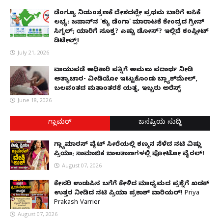
ಡೆಂಗ್ಯೂ ನಿಯಂತ್ರಣಕ್ಕೆ ದೇಶದಲ್ಲೇ ಪ್ರಥಮ ಬಾರಿಗೆ ಲಸಿಕೆ
ಲಭ್ಯ: ಜಪಾನ್‌ನ 'ಕ್ಯು ಡೆಂಗಾ' ಮಾರಾಟಕ್ಕೆ ಕೇಂದ್ರದ ಗ್ರೀನ್
ಸಿಗ್ನಲ್; ಯಾರಿಗೆ ಸೂಕ್ತ? ಎಷ್ಟು ಡೋಸ್? ಇಲ್ಲಿದೆ ಕಂಪ್ಲೀಟ್
ಡಿಟೇಲ್ಸ್!
July 21, 2026
ವಾಯುಪಡೆ ಅಧಿಕಾರಿ ಪತ್ನಿಗೆ ಅಮಲು ಪದಾರ್ಥ ನೀಡಿ
ಅತ್ಯಾಚಾರ- ವೀಡಿಯೋ ಇಟ್ಟುಕೊಂಡು ಬ್ಲ್ಯಾಕ್‌ಮೇಲ್,
ಬಲವಂತದ ಮತಾಂತರಕ್ಕೆ ಯತ್ನ, ಇಬ್ಬರು ಅರೆಸ್ಟ್
June 18, 2026
ಗ್ಲಾಮರ್
ಜನಪ್ರಿಯ ಸುದ್ದಿ
ಗ್ಲ್ಯಾಮಾರಸ್ ವೈಟ್‌ ಸೀರೆಯಲ್ಲಿ ಕಣ್ಮನ ಸೆಳೆದ ನಟಿ ವಿಷ್ಣು
ಪ್ರಿಯಾ; ಸಾಮಾಜಿಕ ಜಾಲತಾಣಗಳಲ್ಲಿ ಫೋಟೋ ವೈರಲ್!
August 07, 2026
ಕೇಸರಿ ಉಡುಪಿನ ಬಗೆಗೆ ಕೇಳಿದ ಮಾಧ್ಯಮದ ಪ್ರಶ್ನೆಗೆ ಖಡಕ್
ಉತ್ತರ ನೀಡಿದ ನಟಿ ಪ್ರಿಯಾ ಪ್ರಕಾಶ್ ವಾರಿಯರ್! Priya
Prakash Varrier
August 07, 2026