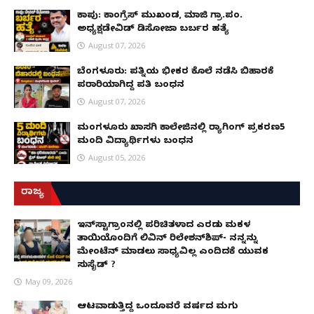
ಕಾಪು: ಕಾಂಗ್ರೆಸ್ ಮುಖಂಡ, ಮಾಜಿ ಗ್ರಾ.ಪಂ.
ಅಧ್ಯಕ್ಷಡೇವಿಡ್ ಡಿಸೋಜಾ ಬರ್ಬರ ಹತ್ಯೆ
August 07, 2026
ಬೆಂಗಳೂರು: ಪತ್ನಿಯ ಭೀಕರ ಕೊಲೆ ನಡೆಸಿ ಬಿಹಾರಕ್ಕೆ
ಪರಾರಿಯಾಗಿದ್ದ ಪತಿ ಬಂಧನ
August 07, 2026
ಮಂಗಳೂರು ಖಾಸಗಿ ಕಾಲೇಜಿನಲ್ಲಿ ರ‌್ಯಾಗಿಂಗ್ ಪ್ರಕರಣ5
ಮಂದಿ ವಿದ್ಯಾರ್ಥಿಗಳು ಬಂಧನ
August 05, 2026
ರಾಜ್ಯ
ಇನ್​ಸ್ಟಾಗ್ರಾಂನಲ್ಲಿ ಪರಿಚಿತಳಾದ ಎರಡು ಮಕ್ಕಳ
ತಾಯಿಯೊಂದಿಗೆ ಲಿವಿನ್ ರಿಲೇಶನ್​ಶಿಪ್- ನನ್ನನ್ನು
ಮೇಂಟೆನ್ ಮಾಡಲು ಸಾಧ್ಯವಿಲ್ಲ ಎಂದಿದಕ್ಕೆ ಯುವಕ
ಸುಸೈಡ್ ?
May 09, 2026
ಆಟವಾಡುತ್ತಿದ್ದ ಒಂದೂವರೆ ವರ್ಷದ ಮಗು