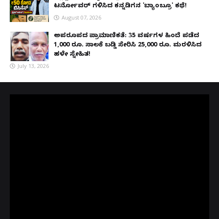
ಟರ್ನೋವರ್ ಗಳಿಸಿದ ಕನ್ನಡಿಗನ 'ಬ್ಯಾಂಬ್ರೂ' ಕಥೆ!
August 07, 2026
ಅಪರೂಪದ ಪ್ರಾಮಾಣಿಕತೆ: 35 ವರ್ಷಗಳ ಹಿಂದೆ ಪಡೆದ
1,000 ರೂ. ಸಾಲಕ್ಕೆ ಬಡ್ಡಿ ಸೇರಿಸಿ 25,000 ರೂ. ಮರಳಿಸಿದ
ಹಳೇ ಸ್ನೇಹಿತ!
July 13, 2026