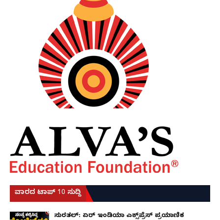
ವಾರದ ಟಾಪ್ 10 ಸುದ್ದಿ
ಸುರತ್ಕಲ್: ಏರ್ ಇಂಡಿಯಾ ಎಕ್ಸ್‌ಪ್ರೆಸ್ ಪ್ರಯಾಣಿಕ