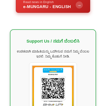
Read news in English
→
e-MUNGARU - ENGLISH
Support Us / ನಮಗೆ ಬೆಂಬಲಿಸಿ
ಉಚಿತವಾಗಿ ಮಾಹಿತಿಯನ್ನು ಒದಗಿಸುವ ನಮಗೆ ನಿಮ್ಮ ಬೆಂಬಲ
ಇರಲಿ. ನಿಮ್ಮ ಕೊಡುಗೆ ನೀಡಿ.