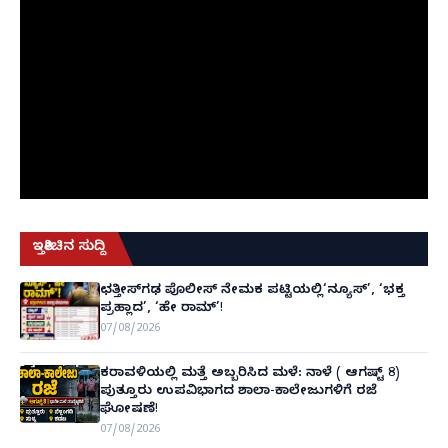
ಇತ್ತೀಚಿನ ಸುದ್ದಿ
ಛತ್ತೀಸ್‌ಗಢ ಪೊಲೀಸ್ ನೇಮಕ ಪಟ್ಟಿಯಲ್ಲಿ‘ನ್ಯೂಸ್’, ‘ಭಕ್ತ
ಪ್ರಹ್ಲಾದ’, ‘ಹೇ ರಾಮ್’!
07/08/2026
ಕರಾವಳಿಯಲ್ಲಿ ಮತ್ತೆ ಅಬ್ಬರಿಸಿದ ಮಳೆ: ನಾಳೆ ( ಆಗಷ್ಟ್ 8)
ಪುತ್ತೂರು ಉಪವಿಭಾಗದ ಶಾಲಾ-ಕಾಲೇಜುಗಳಿಗೆ ರಜೆ
ಘೋಷಣೆ!
07/08/2026