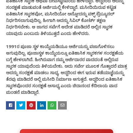
ಐತಿಹಾಸಿಕ ಸ್ಮಾರಕ ಅಥವಾ ದೇವಸ್ಥಾನವೆಂದು ಹೇಳಿದ್ದಾರೆ.‌ ಆದ್ದರಿಂದ ಅದನ್ನು
ಸಂರಕ್ಷಣೆ ಮಾಡುವಂತೆ ಅರ್ಜಿಯಲ್ಲಿ ಕೇಳಿದ್ದಾರೆ.‌ ಮಸೀದಿಯಿರುವ ಕಟ್ಟಡ
ಐತಿಹಾಸಿಕ ಸ್ಮಾರಕವೋ, ಮಸೀದಿಯೋ ಅನ್ನೋದನ್ನು ವಕ್ಫ್ ಟ್ರಿಬ್ಯೂನಲ್
ನಿರ್ಧರಿಸಲಾಗುವುದಿಲ್ಲ.‌ ಹೀಗಾಗಿ ಅದನ್ನು ಸಿವಿಲ್ ಕೋರ್ಟ್ ತಕ್ಷಣ
ನಿರ್ಧರಿಸಬೇಕು. ಆ ಜಾಗದ ಸರ್ವೆಗೆ ಆದೇಶ ಮಾಡಿದರೆ ಅಲ್ಲಿನ ಸ್ಮಾರಕ
ಯಾವುದು ಎಂಬುದು ತಿಳಿಯುತ್ತದೆ ಎಂದು ಹೇಳಿದರು.
1991ರ ಪೂಜಾ ಸ್ಥಳ ಕಾಯ್ದೆಯಡಿಯೂ ಅರ್ಜಿಯನ್ನು ವಜಾಗೊಳಿಸಲು
ಆಗುವುದಿಲ್ಲ. ಪೂಜಾಸ್ಥಳ ಕಾಯ್ದೆಯಲ್ಲೂ ಐತಿಹಾಸಿಕ ಸ್ಮಾರಕಗಳ ಸಂರಕ್ಷಣೆಯ
ಬಗ್ಗೆ ಹೇಳಲಾಗಿದೆ. ಹೀಗಿರುವಾಗ ನಮ್ಮ ಅರ್ಜಿದಾರರ ವಾದದಂತೆ‌ ಅಲ್ಲಿರುವ
ಸ್ಮಾರಕ ಯಾವುದೆಂದು ತಿಳಿಯಬೇಕು. ಅದು ಸರ್ವೇ ಮೂಲಕ ಗೊತ್ತಾದರೆ ಮಾತ್ರ
ಅದನ್ನು ಸಂರಕ್ಷಣೆ ಮಾಡಲು ಸಾಧ್ಯ. ಆದ್ದರಿಂದ ಈಗ ಇರುವ ತಡೆಯಾಜ್ಞೆಯನ್ನು
ತೆರವು ಮಾಡಿದರೆ ಅಲ್ಲಿ ಮಸೀದಿ ನಿರ್ಮಾಣ ಆಗುತ್ತದೆ. ಆದ್ದರಿಂದ ಐತಿಹಾಸಿಕ
ಸ್ಮಾರಕವೊಂದರ ಸಂರಕ್ಷಣೆ ಅಸಾಧ್ಯ ಎಂದು ಚಿದಾನಂದ ಕೆದಿಲಾಯ ವಾದ
ಮಂಡನೆ ಮಾಡಿದ್ದಾರೆ.