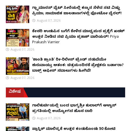
ಗ್ಲ್ಯಾಮಾರಸ್ ವೈಟ್‌ ಸೀರೆಯಲ್ಲಿ ಕಣ್ಮನ ಸೆಳೆದ ನಟಿ ವಿಷ್ಣು
ಪ್ರಿಯಾ; ಸಾಮಾಜಿಕ ಜಾಲತಾಣಗಳಲ್ಲಿ ಫೋಟೋ ವೈರಲ್!
August 07, 2026
ಕೇಸರಿ ಉಡುಪಿನ ಬಗೆಗೆ ಕೇಳಿದ ಮಾಧ್ಯಮದ ಪ್ರಶ್ನೆಗೆ ಖಡಕ್
ಉತ್ತರ ನೀಡಿದ ನಟಿ ಪ್ರಿಯಾ ಪ್ರಕಾಶ್ ವಾರಿಯರ್! Priya
Prakash Varrier
August 07, 2026
'ಶಾಂತಿ ಕ್ರಾಂತಿ' ರೀ-ರಿಲೀಸ್ ಟ್ರೆಂಡ್ ನಡುವೆಯೇ
ಶುರುವಾಯ್ತು ಆತಂಕ: ಚಿತ್ರಮಂದಿರಕ್ಕೆ ಪ್ರೇಕ್ಷಕರು ಬರ್ತಾರಾ?
ಬಾಕ್ಸ್ ಆಫೀಸ್ ಸವಾಲುಗಳು ಹೀಗಿವೆ!
August 07, 2026
ವಿಶೇಷ
ಗಾಲಿಕುರ್ಚಿಯಲ್ಲಿ ಬಂದ ಭಾಗ್ಯಶ್ರೀ ಕುಲಾಲ್‌ಗೆ ಆಳ್ವಾಸ್
ಪ್ರಗತಿಯಲ್ಲಿ ಉದ್ಯೋಗದ ಹೊಸ ದಾರಿ
August 07, 2026
ಪ್ಲಾಸ್ಟಿಕ್ ಮಾಲಿನ್ಯಕ್ಕೆ ಉತ್ತರ ಕಂಡುಕೊಂಡು ₹50 ಕೋಟಿ