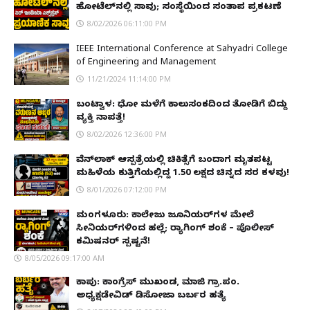
ಹೋಟೆಲ್‌ನಲ್ಲಿ ಸಾವು; ಸಂಸ್ಥೆಯಿಂದ ಸಂತಾಪ ಪ್ರಕಟಣೆ
8/02/2026 06:11:00 PM
IEEE International Conference at Sahyadri College
of Engineering and Management
11/21/2024 11:14:00 PM
ಬಂಟ್ವಾಳ: ಧೋ ಮಳೆಗೆ ಕಾಲುಸಂಕದಿಂದ ತೋಡಿಗೆ ಬಿದ್ದು
ವ್ಯಕ್ತಿ ನಾಪತ್ತೆ!
8/02/2026 12:36:00 PM
ವೆನ್‌ಲಾಕ್ ಆಸ್ಪತ್ರೆಯಲ್ಲಿ ಚಿಕಿತ್ಸೆಗೆ ಬಂದಾಗ ಮೃತಪಟ್ಟ
ಮಹಿಳೆಯ ಕುತ್ತಿಗೆಯಲ್ಲಿದ್ದ ₹1.50 ಲಕ್ಷದ ಚಿನ್ನದ ಸರ ಕಳವು!
8/01/2026 07:12:00 PM
ಮಂಗಳೂರು: ಕಾಲೇಜು ಜೂನಿಯರ್‌ಗಳ ಮೇಲೆ
ಸೀನಿಯರ್‌ಗಳಿಂದ ಹಲ್ಲೆ; ರ‌್ಯಾಗಿಂಗ್ ಶಂಕೆ – ಪೊಲೀಸ್
ಕಮಿಷನರ್ ಸ್ಪಷ್ಟನೆ!
8/05/2026 09:17:00 AM
ಕಾಪು: ಕಾಂಗ್ರೆಸ್ ಮುಖಂಡ, ಮಾಜಿ ಗ್ರಾ.ಪಂ.
ಅಧ್ಯಕ್ಷಡೇವಿಡ್ ಡಿಸೋಜಾ ಬರ್ಬರ ಹತ್ಯೆ