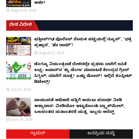
ಅರ್ಜಿ!
August 06, 2026
ದೇಶ ವಿದೇಶ
ಛತ್ತೀಸ್‌ಗಢ ಪೊಲೀಸ್ ನೇಮಕ ಪಟ್ಟಿಯಲ್ಲಿ‘ನ್ಯೂಸ್’, ‘ಭಕ್ತ
ಪ್ರಹ್ಲಾದ’, ‘ಹೇ ರಾಮ್’!
August 07, 2026
ಡೆಂಗ್ಯೂ ನಿಯಂತ್ರಣಕ್ಕೆ ದೇಶದಲ್ಲೇ ಪ್ರಥಮ ಬಾರಿಗೆ ಲಸಿಕೆ
ಲಭ್ಯ: ಜಪಾನ್‌ನ 'ಕ್ಯು ಡೆಂಗಾ' ಮಾರಾಟಕ್ಕೆ ಕೇಂದ್ರದ ಗ್ರೀನ್
ಸಿಗ್ನಲ್; ಯಾರಿಗೆ ಸೂಕ್ತ? ಎಷ್ಟು ಡೋಸ್? ಇಲ್ಲಿದೆ ಕಂಪ್ಲೀಟ್
ಡಿಟೇಲ್ಸ್!
July 21, 2026
ವಾಯುಪಡೆ ಅಧಿಕಾರಿ ಪತ್ನಿಗೆ ಅಮಲು ಪದಾರ್ಥ ನೀಡಿ
ಅತ್ಯಾಚಾರ- ವೀಡಿಯೋ ಇಟ್ಟುಕೊಂಡು ಬ್ಲ್ಯಾಕ್‌ಮೇಲ್,
ಬಲವಂತದ ಮತಾಂತರಕ್ಕೆ ಯತ್ನ, ಇಬ್ಬರು ಅರೆಸ್ಟ್
June 18, 2026
ಗ್ಲಾಮರ್
ಜನಪ್ರಿಯ ಸುದ್ದಿ