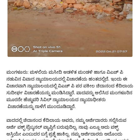
ಮಂಗಳೂರು: ಮಳಲಿಯ ಮಸೀದಿ ಆಡಳಿತ ಮಂಡಳಿ ಹಾಗೂ ವಿಎಚ್ ಪಿ
ನಡುವಿನ ವಿವಾದ ನ್ಯಾಯಾಲಯದಲ್ಲಿ ವಿಚಾರಣೆಯ ಹಂತದಲ್ಲಿದೆ. ಇಂದು ಈ
ವಿಚಾರವಾಗಿ ನ್ಯಾಯಾಲಯದಲ್ಲಿ ವಿಎಚ್ ಪಿ ಪರ ವಕೀಲ ಚಿದಾನಂದ ಕೆದಿಲಾಯ
ಸುದೀರ್ಘ ವಿಚಾರಣೆಯನ್ನು ಮಂಡಿಸಿದ್ದಾರೆ. ವಾದವನ್ನು ಆಲಿಸಿದ ಮಂಗಳೂರಿನ
ಮೂರನೇ ಹೆಚ್ಚುವರಿ ಸಿವಿಲ್ ನ್ಯಾಯಾಲಯದ ನ್ಯಾಯಾಧೀಶರು
ವಿಚಾರಣೆಯನ್ನು ನಾಳೆಗೆ ಮುಂದೂಡಿದ್ದಾರೆ.
ವಾದದಲ್ಲಿ ಚಿದಾನಂದ ಕೆದಿಲಾಯ ಅವರು, ನಮ್ಮ ಅರ್ಜಿದಾರರು ಸಲ್ಲಿಸಿರುವ
ಅರ್ಜಿ ವಕ್ಫ್ ಟ್ರಿಬ್ಯನಲ್ ವ್ಯಾಪ್ತಿಗೆ ಬರುವುದಿಲ್ಲ. ನಾವು ಎಲ್ಲೂ ಅದು ವಕ್ಫ್
ಆಸ್ತಿಯೇ ಎಂಬುದರ ಬಗ್ಗೆ ಪ್ರಶ್ನೆ ಹಾಕಿಲ್ಲ. ನಮ್ಮ ಅರ್ಜಿದಾರರು ಅದೊಂದು