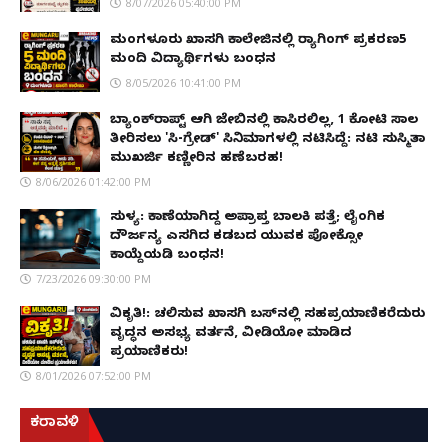
8/07/2026 05:40:00 PM
ಮಂಗಳೂರು ಖಾಸಗಿ ಕಾಲೇಜಿನಲ್ಲಿ ರ‌್ಯಾಗಿಂಗ್ ಪ್ರಕರಣ5
ಮಂದಿ ವಿದ್ಯಾರ್ಥಿಗಳು ಬಂಧನ
8/05/2026 10:41:00 PM
ಬ್ಯಾಂಕ್‌ರಾಪ್ಟ್‌ ಆಗಿ ಜೇಬಿನಲ್ಲಿ ಕಾಸಿರಲಿಲ್ಲ, ₹1 ಕೋಟಿ ಸಾಲ
ತೀರಿಸಲು 'ಸಿ-ಗ್ರೇಡ್' ಸಿನಿಮಾಗಳಲ್ಲಿ ನಟಿಸಿದ್ದೆ: ನಟಿ ಸುಸ್ಮಿತಾ
ಮುಖರ್ಜಿ ಕಣ್ಣೀರಿನ ಹಣೆಬರಹ!
8/06/2026 01:42:00 PM
ಸುಳ್ಯ: ಕಾಣೆಯಾಗಿದ್ದ ಅಪ್ರಾಪ್ತ ಬಾಲಕಿ ಪತ್ತೆ; ಲೈಂಗಿಕ
ದೌರ್ಜನ್ಯ ಎಸಗಿದ ಕಡಬದ ಯುವಕ ಪೋಕ್ಸೋ
ಕಾಯ್ದೆಯಡಿ ಬಂಧನ!
7/23/2026 09:30:00 PM
ವಿಕೃತಿ!: ಚಲಿಸುವ ಖಾಸಗಿ ಬಸ್‌ನಲ್ಲಿ ಸಹಪ್ರಯಾಣಿಕರೆದುರು
ವೃದ್ಧನ ಅಸಭ್ಯ ವರ್ತನೆ, ವೀಡಿಯೋ ಮಾಡಿದ
ಪ್ರಯಾಣಿಕರು!
8/01/2026 07:52:00 PM
ಕರಾವಳಿ