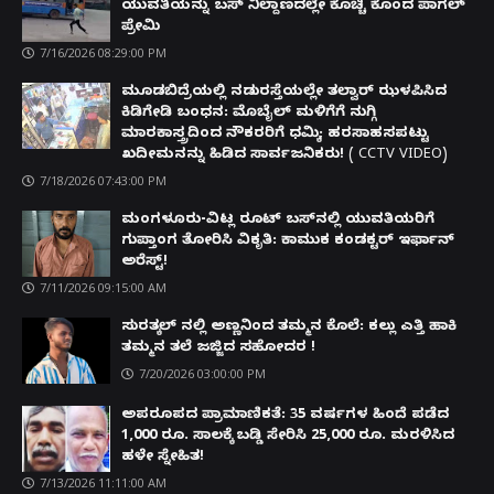
ಯುವತಿಯನ್ನು ಬಸ್ ನಿಲ್ದಾಣದಲ್ಲೇ ಕೊಚ್ಚಿ ಕೊಂದ ಪಾಗಲ್
ಪ್ರೇಮಿ
7/16/2026 08:29:00 PM
ಮೂಡಬಿದ್ರೆಯಲ್ಲಿ ನಡುರಸ್ತೆಯಲ್ಲೇ ತಲ್ವಾರ್ ಝಳಪಿಸಿದ
ಕಿಡಿಗೇಡಿ ಬಂಧನ: ಮೊಬೈಲ್ ಮಳಿಗೆಗೆ ನುಗ್ಗಿ
ಮಾರಕಾಸ್ತ್ರದಿಂದ ನೌಕರರಿಗೆ ಧಮ್ಕಿ; ಹರಸಾಹಸಪಟ್ಟು
ಖದೀಮನನ್ನು ಹಿಡಿದ ಸಾರ್ವಜನಿಕರು! ( CCTV VIDEO)
7/18/2026 07:43:00 PM
ಮಂಗಳೂರು-ವಿಟ್ಲ ರೂಟ್ ಬಸ್‌ನಲ್ಲಿ ಯುವತಿಯರಿಗೆ
ಗುಪ್ತಾಂಗ ತೋರಿಸಿ ವಿಕೃತಿ: ಕಾಮುಕ ಕಂಡಕ್ಟರ್ ಇರ್ಫಾನ್
ಅರೆಸ್ಟ್!
7/11/2026 09:15:00 AM
ಸುರತ್ಕಲ್ ನಲ್ಲಿ ಅಣ್ಣನಿಂದ ತಮ್ಮನ ಕೊಲೆ: ಕಲ್ಲು ಎತ್ತಿ ಹಾಕಿ
ತಮ್ಮನ ತಲೆ ಜಜ್ಜಿದ ಸಹೋದರ !
7/20/2026 03:00:00 PM
ಅಪರೂಪದ ಪ್ರಾಮಾಣಿಕತೆ: 35 ವರ್ಷಗಳ ಹಿಂದೆ ಪಡೆದ
1,000 ರೂ. ಸಾಲಕ್ಕೆ ಬಡ್ಡಿ ಸೇರಿಸಿ 25,000 ರೂ. ಮರಳಿಸಿದ
ಹಳೇ ಸ್ನೇಹಿತ!
7/13/2026 11:11:00 AM