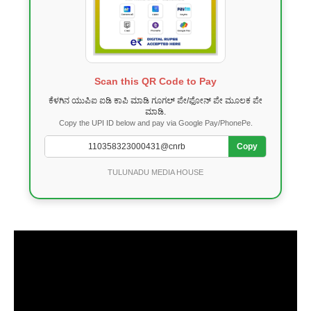
Scan this QR Code to Pay
ಕೆಳಗಿನ ಯುಪಿಐ ಐಡಿ ಕಾಪಿ ಮಾಡಿ ಗೂಗಲ್ ಪೇ/ಫೋನ್ ಪೇ ಮೂಲಕ ಪೇ
ಮಾಡಿ.
Copy the UPI ID below and pay via Google Pay/PhonePe.
Copy
TULUNADU MEDIA HOUSE