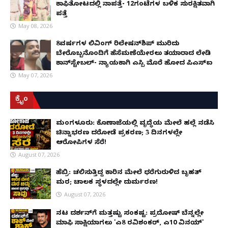
ಕಾಫಿತೋಟದಲ್ಲಿ ನಾಪತ್ತೆ- 12ಗಂಟೆಗಳ ಬಳಿಕ ಸುರಕ್ಷಿತವಾಗಿ
ಪತ್ತೆ
May 08, 2026
8ವರ್ಷಗಳ ಲಿವಿಂಗ್‌ ರಿಲೇಷನ್‌ಶಿಪ್ ಮುರಿದು
ಬೇರೊಬ್ಬನೊಂದಿಗೆ ಹೆಸೆಮಣೆಯೇರಲು ತಯಾರಾದ ಲೇಡಿ
ಕಾನ್‌ಸ್ಟೇಬಲ್- ನ್ಯಾಯಕ್ಕಾಗಿ ಎಸ್ಪಿ ಮೊರೆ ಹೋದ ಪಿಎಸ್ಐ
May 07, 2026
ಕ್ರೈಂ
ಮಂಗಳೂರು: ಕೊಣಾಜೆಯಲ್ಲಿ ವೃದ್ಧೆಯ ಮೇಲೆ ಹಲ್ಲೆ ನಡೆಸಿ
ಚಿನ್ನಾಭರಣ ದರೋಡೆ ಪ್ರಕರಣ; 3 ದಿನಗಳಲ್ಲೇ
ಆರೋಪಿಗಳ ಸೆರೆ!
August 07, 2026
ಹೆಬ್ರಿ: ಚಲಿಸುತ್ತಿದ್ದ ಕಾರಿನ ಮೇಲೆ ಧರೆಗುರುಳಿದ ಬೃಹತ್
ಮರ; ಚಾಲಕ ಸ್ಥಳದಲ್ಲೇ ದುರ್ಮರಣ!
August 07, 2026
ನಟ ದರ್ಶನ್‌ಗೆ ಮತ್ತಷ್ಟು ಸಂಕಷ್ಟ: ಪ್ರದೋಷ್ ಬೆನ್ನಲ್ಲೇ
ಮಾಫಿ ಸಾಕ್ಷಿಯಾಗಲು 'ಎ8 ರವಿಶಂಕರ್, ಎ10 ವಿನಯ್'