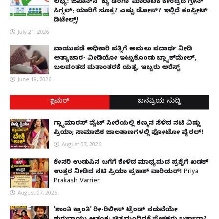
ಲಭ್ಯ: ಜಪಾನ್‌ನ 'ಕ್ಯು ಡೆಂಗಾ' ಮಾರಾಟಕ್ಕೆ ಕೇಂದ್ರದ ಗ್ರೀನ್
ಸಿಗ್ನಲ್; ಯಾರಿಗೆ ಸೂಕ್ತ? ಎಷ್ಟು ಡೋಸ್? ಇಲ್ಲಿದೆ ಕಂಪ್ಲೀಟ್
ಡಿಟೇಲ್ಸ್!
July 21, 2026
ವಾಯುಪಡೆ ಅಧಿಕಾರಿ ಪತ್ನಿಗೆ ಅಮಲು ಪದಾರ್ಥ ನೀಡಿ
ಅತ್ಯಾಚಾರ- ವೀಡಿಯೋ ಇಟ್ಟುಕೊಂಡು ಬ್ಲ್ಯಾಕ್‌ಮೇಲ್,
ಬಲವಂತದ ಮತಾಂತರಕ್ಕೆ ಯತ್ನ, ಇಬ್ಬರು ಅರೆಸ್ಟ್
June 18, 2026
ಗ್ಲಾಮರ್
ಜನಪ್ರಿಯ ಸುದ್ದಿ
ಗ್ಲ್ಯಾಮಾರಸ್ ವೈಟ್‌ ಸೀರೆಯಲ್ಲಿ ಕಣ್ಮನ ಸೆಳೆದ ನಟಿ ವಿಷ್ಣು
ಪ್ರಿಯಾ; ಸಾಮಾಜಿಕ ಜಾಲತಾಣಗಳಲ್ಲಿ ಫೋಟೋ ವೈರಲ್!
August 07, 2026
ಕೇಸರಿ ಉಡುಪಿನ ಬಗೆಗೆ ಕೇಳಿದ ಮಾಧ್ಯಮದ ಪ್ರಶ್ನೆಗೆ ಖಡಕ್
ಉತ್ತರ ನೀಡಿದ ನಟಿ ಪ್ರಿಯಾ ಪ್ರಕಾಶ್ ವಾರಿಯರ್! Priya
Prakash Varrier
August 07, 2026
'ಶಾಂತಿ ಕ್ರಾಂತಿ' ರೀ-ರಿಲೀಸ್ ಟ್ರೆಂಡ್ ನಡುವೆಯೇ