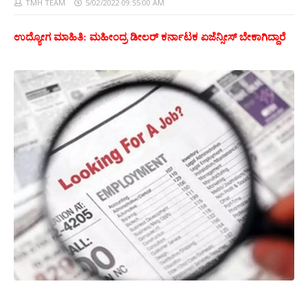
TMH TEAM
5/02/2022 09:55:00 AM
ಮ
ದ್ರ
ಕರ್ನಾಟಕ
ಬೇಕಾಗಿದ್ದಾರೆ
ಉದ್ಯೋಗ ಮಾಹಿತಿ:
ಹೀಂ
ಡೀಲರ್
ಏಜೆನ್ಸೀಸ್