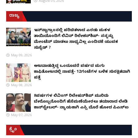
August 05, 2026
ರಾಜ್ಯ
ಇನ್​ಸ್ಟಾಗ್ರಾಂನಲ್ಲಿ ಪರಿಚಿತಳಾದ ಎರಡು ಮಕ್ಕಳ
ತಾಯಿಯೊಂದಿಗೆ ಲಿವಿನ್ ರಿಲೇಶನ್​ಶಿಪ್- ನನ್ನನ್ನು
ಮೇಂಟೆನ್ ಮಾಡಲು ಸಾಧ್ಯವಿಲ್ಲ ಎಂದಿದಕ್ಕೆ ಯುವಕ
ಸುಸೈಡ್ ?
May 09, 2026
ಆಟವಾಡುತ್ತಿದ್ದ ಒಂದೂವರೆ ವರ್ಷದ ಮಗು
ಕಾಫಿತೋಟದಲ್ಲಿ ನಾಪತ್ತೆ- 12ಗಂಟೆಗಳ ಬಳಿಕ ಸುರಕ್ಷಿತವಾಗಿ
ಪತ್ತೆ
May 08, 2026
8ವರ್ಷಗಳ ಲಿವಿಂಗ್‌ ರಿಲೇಷನ್‌ಶಿಪ್ ಮುರಿದು
ಬೇರೊಬ್ಬನೊಂದಿಗೆ ಹೆಸೆಮಣೆಯೇರಲು ತಯಾರಾದ ಲೇಡಿ
ಕಾನ್‌ಸ್ಟೇಬಲ್- ನ್ಯಾಯಕ್ಕಾಗಿ ಎಸ್ಪಿ ಮೊರೆ ಹೋದ ಪಿಎಸ್ಐ
May 07, 2026
ಕ್ರೈಂ