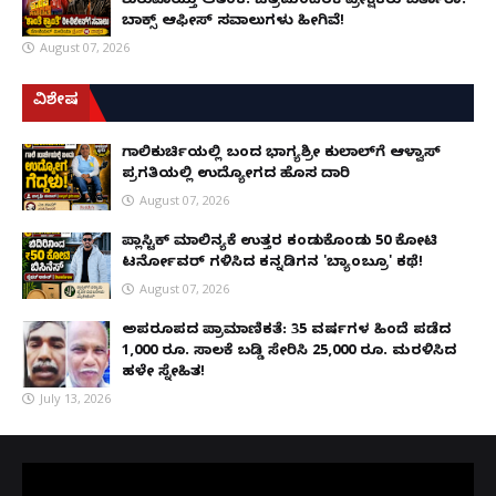
ಶುರುವಾಯ್ತು ಆತಂಕ: ಚಿತ್ರಮಂದಿರಕ್ಕೆ ಪ್ರೇಕ್ಷಕರು ಬರ್ತಾರಾ?
ಬಾಕ್ಸ್ ಆಫೀಸ್ ಸವಾಲುಗಳು ಹೀಗಿವೆ!
August 07, 2026
ವಿಶೇಷ
ಗಾಲಿಕುರ್ಚಿಯಲ್ಲಿ ಬಂದ ಭಾಗ್ಯಶ್ರೀ ಕುಲಾಲ್‌ಗೆ ಆಳ್ವಾಸ್
ಪ್ರಗತಿಯಲ್ಲಿ ಉದ್ಯೋಗದ ಹೊಸ ದಾರಿ
August 07, 2026
ಪ್ಲಾಸ್ಟಿಕ್ ಮಾಲಿನ್ಯಕ್ಕೆ ಉತ್ತರ ಕಂಡುಕೊಂಡು ₹50 ಕೋಟಿ
ಟರ್ನೋವರ್ ಗಳಿಸಿದ ಕನ್ನಡಿಗನ 'ಬ್ಯಾಂಬ್ರೂ' ಕಥೆ!
August 07, 2026
ಅಪರೂಪದ ಪ್ರಾಮಾಣಿಕತೆ: 35 ವರ್ಷಗಳ ಹಿಂದೆ ಪಡೆದ
1,000 ರೂ. ಸಾಲಕ್ಕೆ ಬಡ್ಡಿ ಸೇರಿಸಿ 25,000 ರೂ. ಮರಳಿಸಿದ
ಹಳೇ ಸ್ನೇಹಿತ!
July 13, 2026