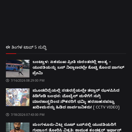
ಈ ತಿಂಗಳ ಟಾಪ್ 5 ಸುದ್ದಿ
ಬಂಟ್ವಾಳ: ಏಕಮುಖ ಪ್ರೀತಿ ದುರಂತದಲ್ಲಿ ಅಂತ್ಯ –
ಯುವತಿಯನ್ನು ಬಸ್ ನಿಲ್ದಾಣದಲ್ಲೇ ಕೊಚ್ಚಿ ಕೊಂದ ಪಾಗಲ್
ಪ್ರೇಮಿ
7/16/2026 08:29:00 PM
ಮೂಡಬಿದ್ರೆಯಲ್ಲಿ ನಡುರಸ್ತೆಯಲ್ಲೇ ತಲ್ವಾರ್ ಝಳಪಿಸಿದ
ಕಿಡಿಗೇಡಿ ಬಂಧನ: ಮೊಬೈಲ್ ಮಳಿಗೆಗೆ ನುಗ್ಗಿ
ಮಾರಕಾಸ್ತ್ರದಿಂದ ನೌಕರರಿಗೆ ಧಮ್ಕಿ; ಹರಸಾಹಸಪಟ್ಟು
ಖದೀಮನನ್ನು ಹಿಡಿದ ಸಾರ್ವಜನಿಕರು! ( CCTV VIDEO)
7/18/2026 07:43:00 PM
ಮಂಗಳೂರು-ವಿಟ್ಲ ರೂಟ್ ಬಸ್‌ನಲ್ಲಿ ಯುವತಿಯರಿಗೆ
ಗುಪ್ತಾಂಗ ತೋರಿಸಿ ವಿಕೃತಿ: ಕಾಮುಕ ಕಂಡಕ್ಟರ್ ಇರ್ಫಾನ್