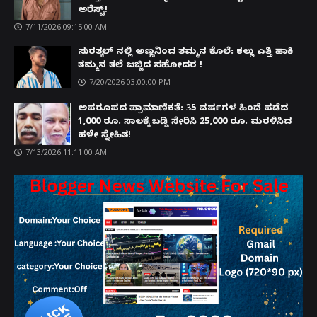
ಅರೆಸ್ಟ್!
7/11/2026 09:15:00 AM
ಸುರತ್ಕಲ್ ನಲ್ಲಿ ಅಣ್ಣನಿಂದ ತಮ್ಮನ ಕೊಲೆ: ಕಲ್ಲು ಎತ್ತಿ ಹಾಕಿ
ತಮ್ಮನ ತಲೆ ಜಜ್ಜಿದ ಸಹೋದರ !
7/20/2026 03:00:00 PM
ಅಪರೂಪದ ಪ್ರಾಮಾಣಿಕತೆ: 35 ವರ್ಷಗಳ ಹಿಂದೆ ಪಡೆದ
1,000 ರೂ. ಸಾಲಕ್ಕೆ ಬಡ್ಡಿ ಸೇರಿಸಿ 25,000 ರೂ. ಮರಳಿಸಿದ
ಹಳೇ ಸ್ನೇಹಿತ!
7/13/2026 11:11:00 AM