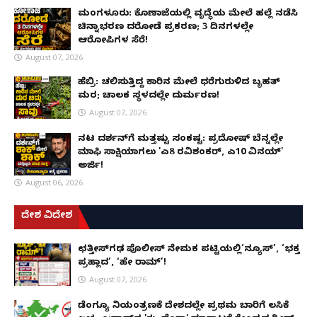
ಮಂಗಳೂರು: ಕೊಣಾಜೆಯಲ್ಲಿ ವೃದ್ಧೆಯ ಮೇಲೆ ಹಲ್ಲೆ ನಡೆಸಿ
ಚಿನ್ನಾಭರಣ ದರೋಡೆ ಪ್ರಕರಣ; 3 ದಿನಗಳಲ್ಲೇ
ಆರೋಪಿಗಳ ಸೆರೆ!
August 07, 2026
ಹೆಬ್ರಿ: ಚಲಿಸುತ್ತಿದ್ದ ಕಾರಿನ ಮೇಲೆ ಧರೆಗುರುಳಿದ ಬೃಹತ್
ಮರ; ಚಾಲಕ ಸ್ಥಳದಲ್ಲೇ ದುರ್ಮರಣ!
August 07, 2026
ನಟ ದರ್ಶನ್‌ಗೆ ಮತ್ತಷ್ಟು ಸಂಕಷ್ಟ: ಪ್ರದೋಷ್ ಬೆನ್ನಲ್ಲೇ
ಮಾಫಿ ಸಾಕ್ಷಿಯಾಗಲು 'ಎ8 ರವಿಶಂಕರ್, ಎ10 ವಿನಯ್'
ಅರ್ಜಿ!
August 06, 2026
ದೇಶ ವಿದೇಶ
ಛತ್ತೀಸ್‌ಗಢ ಪೊಲೀಸ್ ನೇಮಕ ಪಟ್ಟಿಯಲ್ಲಿ‘ನ್ಯೂಸ್’, ‘ಭಕ್ತ
ಪ್ರಹ್ಲಾದ’, ‘ಹೇ ರಾಮ್’!
August 07, 2026
ಡೆಂಗ್ಯೂ ನಿಯಂತ್ರಣಕ್ಕೆ ದೇಶದಲ್ಲೇ ಪ್ರಥಮ ಬಾರಿಗೆ ಲಸಿಕೆ