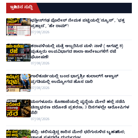
ಇತ್ತೀಚಿನ ಸುದ್ದಿ
ಛತ್ತೀಸ್‌ಗಢ ಪೊಲೀಸ್ ನೇಮಕ ಪಟ್ಟಿಯಲ್ಲಿ‘ನ್ಯೂಸ್’, ‘ಭಕ್ತ
ಪ್ರಹ್ಲಾದ’, ‘ಹೇ ರಾಮ್’!
07/08/2026
ಕರಾವಳಿಯಲ್ಲಿ ಮತ್ತೆ ಅಬ್ಬರಿಸಿದ ಮಳೆ: ನಾಳೆ ( ಆಗಷ್ಟ್ 8)
ಪುತ್ತೂರು ಉಪವಿಭಾಗದ ಶಾಲಾ-ಕಾಲೇಜುಗಳಿಗೆ ರಜೆ
ಘೋಷಣೆ!
07/08/2026
ಗಾಲಿಕುರ್ಚಿಯಲ್ಲಿ ಬಂದ ಭಾಗ್ಯಶ್ರೀ ಕುಲಾಲ್‌ಗೆ ಆಳ್ವಾಸ್
ಪ್ರಗತಿಯಲ್ಲಿ ಉದ್ಯೋಗದ ಹೊಸ ದಾರಿ
07/08/2026
ಮಂಗಳೂರು: ಕೊಣಾಜೆಯಲ್ಲಿ ವೃದ್ಧೆಯ ಮೇಲೆ ಹಲ್ಲೆ ನಡೆಸಿ
ಚಿನ್ನಾಭರಣ ದರೋಡೆ ಪ್ರಕರಣ; 3 ದಿನಗಳಲ್ಲೇ ಆರೋಪಿಗಳ
ಸೆರೆ!
07/08/2026
ಹೆಬ್ರಿ: ಚಲಿಸುತ್ತಿದ್ದ ಕಾರಿನ ಮೇಲೆ ಧರೆಗುರುಳಿದ ಬೃಹತ್ ಮರ;