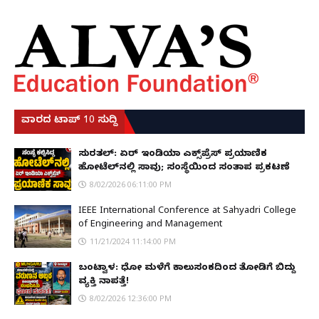
ವಾರದ ಟಾಪ್ 10 ಸುದ್ದಿ
ಸುರತ್ಕಲ್: ಏರ್ ಇಂಡಿಯಾ ಎಕ್ಸ್‌ಪ್ರೆಸ್ ಪ್ರಯಾಣಿಕ
ಹೋಟೆಲ್‌ನಲ್ಲಿ ಸಾವು; ಸಂಸ್ಥೆಯಿಂದ ಸಂತಾಪ ಪ್ರಕಟಣೆ
8/02/2026 06:11:00 PM
IEEE International Conference at Sahyadri College
of Engineering and Management
11/21/2024 11:14:00 PM
ಬಂಟ್ವಾಳ: ಧೋ ಮಳೆಗೆ ಕಾಲುಸಂಕದಿಂದ ತೋಡಿಗೆ ಬಿದ್ದು
ವ್ಯಕ್ತಿ ನಾಪತ್ತೆ!
8/02/2026 12:36:00 PM