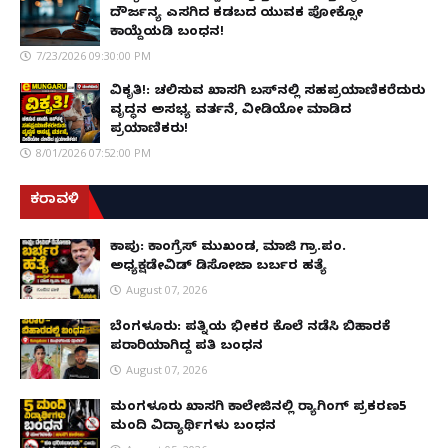
ದೌರ್ಜನ್ಯ ಎಸಗಿದ ಕಡಬದ ಯುವಕ ಪೋಕ್ಸೋ
ಕಾಯ್ದೆಯಡಿ ಬಂಧನ!
7/23/2026 09:30:00 PM
ವಿಕೃತಿ!: ಚಲಿಸುವ ಖಾಸಗಿ ಬಸ್‌ನಲ್ಲಿ ಸಹಪ್ರಯಾಣಿಕರೆದುರು
ವೃದ್ಧನ ಅಸಭ್ಯ ವರ್ತನೆ, ವೀಡಿಯೋ ಮಾಡಿದ
ಪ್ರಯಾಣಿಕರು!
8/01/2026 07:52:00 PM
ಕರಾವಳಿ
ಕಾಪು: ಕಾಂಗ್ರೆಸ್ ಮುಖಂಡ, ಮಾಜಿ ಗ್ರಾ.ಪಂ.
ಅಧ್ಯಕ್ಷಡೇವಿಡ್ ಡಿಸೋಜಾ ಬರ್ಬರ ಹತ್ಯೆ
August 07, 2026
ಬೆಂಗಳೂರು: ಪತ್ನಿಯ ಭೀಕರ ಕೊಲೆ ನಡೆಸಿ ಬಿಹಾರಕ್ಕೆ
ಪರಾರಿಯಾಗಿದ್ದ ಪತಿ ಬಂಧನ
August 07, 2026
ಮಂಗಳೂರು ಖಾಸಗಿ ಕಾಲೇಜಿನಲ್ಲಿ ರ‌್ಯಾಗಿಂಗ್ ಪ್ರಕರಣ5
ಮಂದಿ ವಿದ್ಯಾರ್ಥಿಗಳು ಬಂಧನ