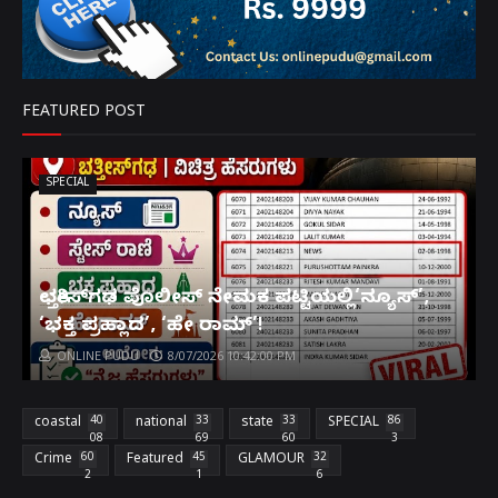
FEATURED POST
SPECIAL
ಛತ್ತೀಸ್‌ಗಢ ಪೊಲೀಸ್ ನೇಮಕ ಪಟ್ಟಿಯಲ್ಲಿ‘ನ್ಯೂಸ್’,
‘ಭಕ್ತ ಪ್ರಹ್ಲಾದ’, ‘ಹೇ ರಾಮ್’!
ONLINE PUDU
8/07/2026 10:42:00 PM
coastal
40
national
33
state
33
SPECIAL
86
08
69
60
3
Crime
60
Featured
45
GLAMOUR
32
2
1
6