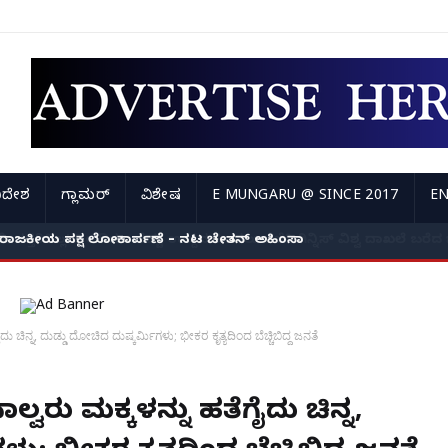
ಿದೇಶ
ಗ್ಲಾಮರ್
ವಿಶೇಷ
E MUNGARU @ SINCE 2017
EN
ರಾಜಕೀಯ ಪಕ್ಷ ಲೋಕಾರ್ಪಣೆ – ನಟ ಚೇತನ್ ಅಹಿಂಸಾ
ದು ಚಿನ್ನ, ದುಡ್ಡು ದೋಚಿದ ದುಷ್ಕರ್ಮಿಗಳು; ಭೀಕರ ಕೃತ್ಯದಿಂದ ಬೆಚ್ಚಿಬಿದ್ದ ಜನತೆ
್ವರು ಮಕ್ಕಳನ್ನು ಹತ್ಯೆಗೈದು ಚಿನ್ನ,