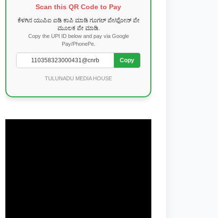
Scan this QR Code to Pay
ಕೆಳಗಿನ ಯುಪಿಐ ಐಡಿ ಕಾಪಿ ಮಾಡಿ ಗೂಗಲ್ ಪೇ/ಫೋನ್ ಪೇ
ಮೂಲಕ ಪೇ ಮಾಡಿ.
Copy the UPI ID below and pay via Google
Pay/PhonePe.
Copy
TULUNADU MEDIA HOUSE