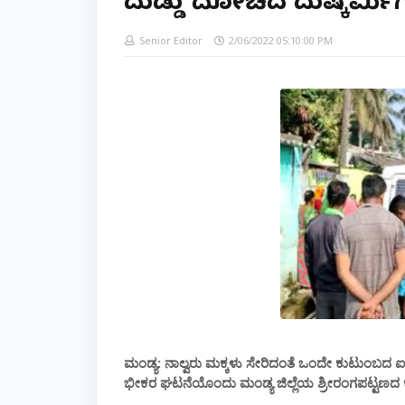
ದುಡ್ಡು ದೋಚಿದ ದುಷ್ಕರ್ಮಿಗಳ
Senior Editor
2/06/2022 05:10:00 PM
ಮಂಡ್ಯ: ನಾಲ್ವರು ಮಕ್ಕಳು ಸೇರಿದಂತೆ ಒಂದೇ ಕುಟುಂಬದ ಐ
ಭೀಕರ ಘಟನೆಯೊಂದು ಮಂಡ್ಯ ಜಿಲ್ಲೆಯ ಶ್ರೀರಂಗಪಟ್ಟಣದ ಕೆ.