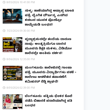
8/05/2026 10:41:00 PM
ಸುಳ್ಯ: ಕಾಣೆಯಾಗಿದ್ದ ಅಪ್ರಾಪ್ತ ಬಾಲಕಿ
ಪತ್ತೆ; ಲೈಂಗಿಕ ದೌರ್ಜನ್ಯ ಎಸಗಿದ
ಕಡಬದ ಯುವಕ ಪೋಕ್ಸೋ
ಕಾಯ್ದೆಯಡಿ ಬಂಧನ!
7/23/2026 09:30:00 PM
ವೃದ್ಧಾಶ್ರಮದಲ್ಲೇ ತಂದೆಯ ದಾರುಣ
ಸಾವು: ಅಂತ್ಯಕ್ರಿಯೆಗೂ ಬಾರದ
ಮೂವರು ಶಿಕ್ಷಕಿ ಮಕಳು, ವಿಡಿಯೋ
ಕಾಲಿನಲ್ಲೇ ಅಂತಿಮ ದರ್ಶನ!
8/06/2026 12:35:00 PM
ಮಂಗಳೂರು: ಕಾಲೇಜಿನಲ್ಲಿ ಗಾಂಜಾ
ಪತ್ತೆ; ಮೂವರು ವಿದ್ಯಾರ್ಥಿಗಳು ವಶಕ್ಕೆ –
ಕಾಲೇಜು ಆಡಳಿತದ ತಪಾಸಣೆಗೆ
ಕಮಿಷನರ್ ರೆಡ್ಡಿ ಶ್ಲಾಘನೆ!
8/05/2026 02:39:00 PM
ಬೆಂಗಳೂರು: ಪತ್ನಿಯ ಭೀಕರ ಕೊಲೆ
ನಡೆಸಿ ಬಿಹಾರಕ್ಕೆ ಪರಾರಿಯಾಗಿದ್ದ ಪತಿ
ಬಂಧನ