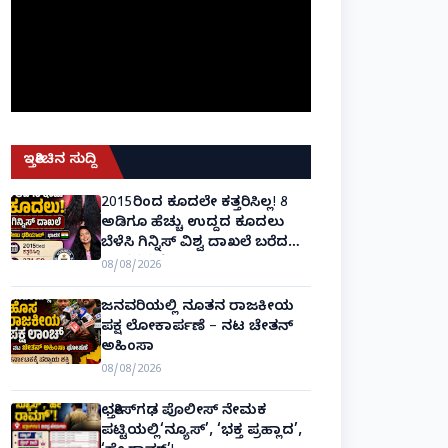
ಇತ್ತೀಚಿನ ಸುದ್ದಿ
2015ರಿಂದ ಕೂದಲೇ ಕತ್ತರಿಸಿಲ್ಲ! 8
ಅಡಿಗೂ ಹೆಚ್ಚು ಉದ್ದದ ಕೂದಲು
ಬೆಳೆಸಿ ಗಿನ್ನಿಸ್ ವಿಶ್ವ ದಾಖಲೆ ಬರೆದ
ಭಾರತದ ರೇಣು ಧರಿಯಾಲ್!
08/08/2026
ಜನವರಿಯಲ್ಲಿ ನೂತನ ರಾಜಕೀಯ
ಪಕ್ಷ ಲೋಕಾರ್ಪಣೆ – ನಟ ಚೇತನ್
ಅಹಿಂಸಾ
08/08/2026
ಛತ್ತೀಸ್‌ಗಢ ಪೊಲೀಸ್ ನೇಮಕ
ಪಟ್ಟಿಯಲ್ಲಿ‘ನ್ಯೂಸ್’, ‘ಭಕ್ತ ಪ್ರಹ್ಲಾದ’,