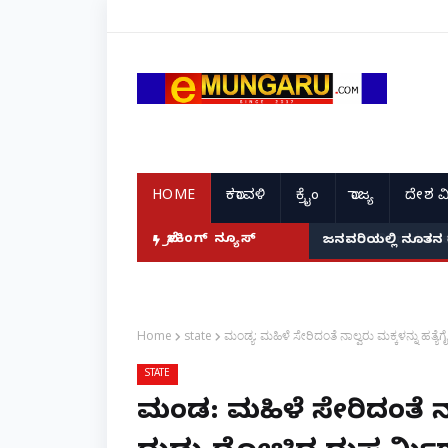
HOME
ಕರಾವಳಿ
ಕ್ರೈಂ
ರಾಜ್ಯ
ದೇಶ ವ
ದ ಭಾರತದ ರೇಣು ಧರಿಯಾಲ್!
ಬ್ರೇಕಿಂಗ್ ನ್ಯೂಸ್
ಜನವರಿಯಲ್ಲಿ ನೂತನ 
Home
state
ಮಂಡ್ಯ: ಮಹಿಳೆ ಸೇರಿದಂತೆ ನಾಲ್ವರು ಮಕ್ಕಳನ್ನು ಹತ್ಯೆಗೈ
STATE
ಮಂಡ್ಯ: ಮಹಿಳೆ ಸೇರಿದಂತೆ ನಾಲ