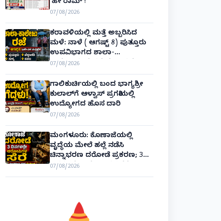
‘ಹೇ ರಾಮ್’!
07/08/2026
ಕರಾವಳಿಯಲ್ಲಿ ಮತ್ತೆ ಅಬ್ಬರಿಸಿದ
ಮಳೆ: ನಾಳೆ ( ಆಗಷ್ಟ್ 8) ಪುತ್ತೂರು
ಉಪವಿಭಾಗದ ಶಾಲಾ-
ಕಾಲೇಜುಗಳಿಗೆ ರಜೆ ಘೋಷಣೆ!
07/08/2026
ಗಾಲಿಕುರ್ಚಿಯಲ್ಲಿ ಬಂದ ಭಾಗ್ಯಶ್ರೀ
ಕುಲಾಲ್‌ಗೆ ಆಳ್ವಾಸ್ ಪ್ರಗತಿಯಲ್ಲಿ
ಉದ್ಯೋಗದ ಹೊಸ ದಾರಿ
07/08/2026
ಮಂಗಳೂರು: ಕೊಣಾಜೆಯಲ್ಲಿ
ವೃದ್ಧೆಯ ಮೇಲೆ ಹಲ್ಲೆ ನಡೆಸಿ
ಚಿನ್ನಾಭರಣ ದರೋಡೆ ಪ್ರಕರಣ; 3
ದಿನಗಳಲ್ಲೇ ಆರೋಪಿಗಳ ಸೆರೆ!
07/08/2026