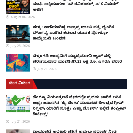
ಮಾಫಿ ಸಾಕ್ಷಿಯಾಗಲು 'ಎ8 ರವಿಶಂಕರ್, ಎ10 ವಿನಯ್'
ಅರ್ಜಿ!
August 06, 2026
ಸುಳ್ಯ: ಕಾಣೆಯಾಗಿದ್ದ ಅಪ್ರಾಪ್ತ ಬಾಲಕಿ ಪತ್ತೆ; ಲೈಂಗಿಕ
ದೌರ್ಜನ್ಯ ಎಸಗಿದ ಕಡಬದ ಯುವಕ ಪೋಕ್ಸೋ
ಕಾಯ್ದೆಯಡಿ ಬಂಧನ!
July 23, 2026
ಬೆಳ್ತಂಗಡಿ ಉದ್ಯಮಿಗೆ ಮ್ಯಾಟ್ರಿಮೋನಿ ಆ್ಯಪ್ ನಲ್ಲಿ
ಪರಿಚಯವಾದ ಯುವತಿ:87.22 ಲಕ್ಷ ರೂ. ಎಗರಿಸಿ ಪರಾರಿ
July 21, 2026
ದೇಶ ವಿದೇಶ
ಡೆಂಗ್ಯೂ ನಿಯಂತ್ರಣಕ್ಕೆ ದೇಶದಲ್ಲೇ ಪ್ರಥಮ ಬಾರಿಗೆ ಲಸಿಕೆ
ಲಭ್ಯ: ಜಪಾನ್‌ನ 'ಕ್ಯು ಡೆಂಗಾ' ಮಾರಾಟಕ್ಕೆ ಕೇಂದ್ರದ ಗ್ರೀನ್
ಸಿಗ್ನಲ್; ಯಾರಿಗೆ ಸೂಕ್ತ? ಎಷ್ಟು ಡೋಸ್? ಇಲ್ಲಿದೆ ಕಂಪ್ಲೀಟ್
ಡಿಟೇಲ್ಸ್!
July 21, 2026
ವಾಯುಪಡೆ ಅಧಿಕಾರಿ ಪತ್ನಿಗೆ ಅಮಲು ಪದಾರ್ಥ ನೀಡಿ