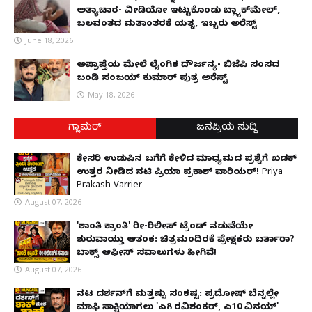
ಅತ್ಯಾಚಾರ- ವೀಡಿಯೋ ಇಟ್ಟುಕೊಂಡು ಬ್ಲ್ಯಾಕ್‌ಮೇಲ್,
ಬಲವಂತದ ಮತಾಂತರಕ್ಕೆ ಯತ್ನ, ಇಬ್ಬರು ಅರೆಸ್ಟ್
June 18, 2026
ಅಪ್ರಾಪ್ತೆಯ ಮೇಲೆ ಲೈಂಗಿಕ ದೌರ್ಜನ್ಯ- ಬಿಜೆಪಿ ಸಂಸದ
ಬಂಡಿ ಸಂಜಯ್ ಕುಮಾರ್ ಪುತ್ರ ಅರೆಸ್ಟ್
May 18, 2026
ಗ್ಲಾಮರ್
ಜನಪ್ರಿಯ ಸುದ್ದಿ
ಕೇಸರಿ ಉಡುಪಿನ ಬಗೆಗೆ ಕೇಳಿದ ಮಾಧ್ಯಮದ ಪ್ರಶ್ನೆಗೆ ಖಡಕ್
ಉತ್ತರ ನೀಡಿದ ನಟಿ ಪ್ರಿಯಾ ಪ್ರಕಾಶ್ ವಾರಿಯರ್! Priya
Prakash Varrier
August 07, 2026
'ಶಾಂತಿ ಕ್ರಾಂತಿ' ರೀ-ರಿಲೀಸ್ ಟ್ರೆಂಡ್ ನಡುವೆಯೇ
ಶುರುವಾಯ್ತು ಆತಂಕ: ಚಿತ್ರಮಂದಿರಕ್ಕೆ ಪ್ರೇಕ್ಷಕರು ಬರ್ತಾರಾ?
ಬಾಕ್ಸ್ ಆಫೀಸ್ ಸವಾಲುಗಳು ಹೀಗಿವೆ!
August 07, 2026
ನಟ ದರ್ಶನ್‌ಗೆ ಮತ್ತಷ್ಟು ಸಂಕಷ್ಟ: ಪ್ರದೋಷ್ ಬೆನ್ನಲ್ಲೇ
ಮಾಫಿ ಸಾಕ್ಷಿಯಾಗಲು 'ಎ8 ರವಿಶಂಕರ್, ಎ10 ವಿನಯ್'