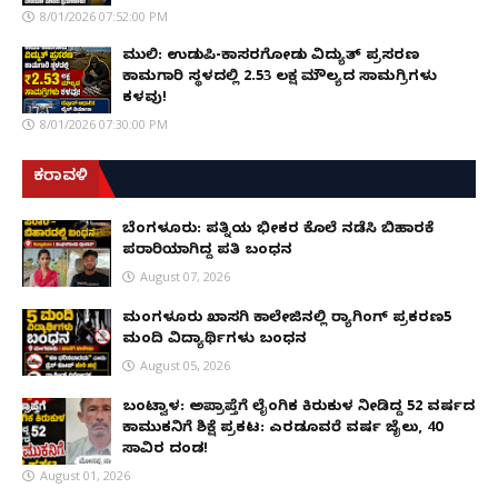
8/01/2026 07:52:00 PM
ಮುಲ್ಕಿ: ಉಡುಪಿ-ಕಾಸರಗೋಡು ವಿದ್ಯುತ್ ಪ್ರಸರಣ
ಕಾಮಗಾರಿ ಸ್ಥಳದಲ್ಲಿ ₹2.53 ಲಕ್ಷ ಮೌಲ್ಯದ ಸಾಮಗ್ರಿಗಳು
ಕಳವು!
8/01/2026 07:30:00 PM
ಕರಾವಳಿ
ಬೆಂಗಳೂರು: ಪತ್ನಿಯ ಭೀಕರ ಕೊಲೆ ನಡೆಸಿ ಬಿಹಾರಕ್ಕೆ
ಪರಾರಿಯಾಗಿದ್ದ ಪತಿ ಬಂಧನ
August 07, 2026
ಮಂಗಳೂರು ಖಾಸಗಿ ಕಾಲೇಜಿನಲ್ಲಿ ರ‌್ಯಾಗಿಂಗ್ ಪ್ರಕರಣ5
ಮಂದಿ ವಿದ್ಯಾರ್ಥಿಗಳು ಬಂಧನ
August 05, 2026
ಬಂಟ್ವಾಳ: ಅಪ್ರಾಪ್ತೆಗೆ ಲೈಂಗಿಕ ಕಿರುಕುಳ ನೀಡಿದ್ದ 52 ವರ್ಷದ
ಕಾಮುಕನಿಗೆ ಶಿಕ್ಷೆ ಪ್ರಕಟ: ಎರಡೂವರೆ ವರ್ಷ ಜೈಲು, ₹40
ಸಾವಿರ ದಂಡ!
August 01, 2026