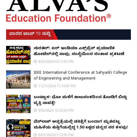
ವಾರದ ಟಾಪ್ 10 ಸುದ್ದಿ
ಸುರತ್ಕಲ್: ಏರ್ ಇಂಡಿಯಾ ಎಕ್ಸ್‌ಪ್ರೆಸ್ ಪ್ರಯಾಣಿಕ
ಹೋಟೆಲ್‌ನಲ್ಲಿ ಸಾವು; ಸಂಸ್ಥೆಯಿಂದ ಸಂತಾಪ ಪ್ರಕಟಣೆ
8/02/2026 06:11:00 PM
IEEE International Conference at Sahyadri College
of Engineering and Management
11/21/2024 11:14:00 PM
ಬಂಟ್ವಾಳ: ಧೋ ಮಳೆಗೆ ಕಾಲುಸಂಕದಿಂದ ತೋಡಿಗೆ ಬಿದ್ದು
ವ್ಯಕ್ತಿ ನಾಪತ್ತೆ!
8/02/2026 12:36:00 PM
ವೆನ್‌ಲಾಕ್ ಆಸ್ಪತ್ರೆಯಲ್ಲಿ ಚಿಕಿತ್ಸೆಗೆ ಬಂದಾಗ ಮೃತಪಟ್ಟ
ಮಹಿಳೆಯ ಕುತ್ತಿಗೆಯಲ್ಲಿದ್ದ ₹1.50 ಲಕ್ಷದ ಚಿನ್ನದ ಸರ ಕಳವು!
8/01/2026 07:12:00 PM