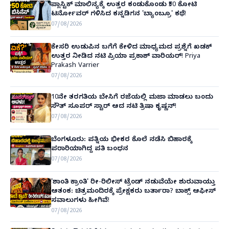
ಪ್ಲಾಸ್ಟಿಕ್ ಮಾಲಿನ್ಯಕ್ಕೆ ಉತ್ತರ ಕಂಡುಕೊಂಡು ₹50 ಕೋಟಿ
ಟರ್ನೋವರ್ ಗಳಿಸಿದ ಕನ್ನಡಿಗನ 'ಬ್ಯಾಂಬ್ರೂ' ಕಥೆ!
07/08/2026
ಕೇಸರಿ ಉಡುಪಿನ ಬಗೆಗೆ ಕೇಳಿದ ಮಾಧ್ಯಮದ ಪ್ರಶ್ನೆಗೆ ಖಡಕ್
ಉತ್ತರ ನೀಡಿದ ನಟಿ ಪ್ರಿಯಾ ಪ್ರಕಾಶ್ ವಾರಿಯರ್! Priya
Prakash Varrier
07/08/2026
10ನೇ ತರಗತಿಯ ಬೇಸಿಗೆ ರಜೆಯಲ್ಲಿ ಮಜಾ ಮಾಡಲು ಬಂದು
ಸೌತ್ ಸೂಪರ್ ಸ್ಟಾರ್ ಆದ ನಟಿ ತ್ರಿಷಾ ಕೃಷ್ಣನ್!
07/08/2026
ಬೆಂಗಳೂರು: ಪತ್ನಿಯ ಭೀಕರ ಕೊಲೆ ನಡೆಸಿ ಬಿಹಾರಕ್ಕೆ
ಪರಾರಿಯಾಗಿದ್ದ ಪತಿ ಬಂಧನ
07/08/2026
'ಶಾಂತಿ ಕ್ರಾಂತಿ' ರೀ-ರಿಲೀಸ್ ಟ್ರೆಂಡ್ ನಡುವೆಯೇ ಶುರುವಾಯ್ತು
ಆತಂಕ: ಚಿತ್ರಮಂದಿರಕ್ಕೆ ಪ್ರೇಕ್ಷಕರು ಬರ್ತಾರಾ? ಬಾಕ್ಸ್ ಆಫೀಸ್
ಸವಾಲುಗಳು ಹೀಗಿವೆ!
07/08/2026