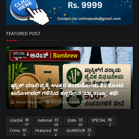
FEATURED POST
SPECIAL
ಪ್ಲಾಸ್ಟಿಕ್ ಮಾಲಿನ್ಯಕ್ಕೆ ಉತ್ತರ ಕಂಡುಕೊಂಡು ₹50 ಕೋಟಿ
ಟರ್ನೋವರ್ ಗಳಿಸಿದ ಕನ್ನಡಿಗನ 'ಬ್ಯಾಂಬ್ರೂ' ಕಥೆ!
Senior Reporter
8/07/2026 03:26:00 PM
coastal
40
national
33
state
33
SPECIAL
86
07
68
60
2
Crime
60
Featured
44
GLAMOUR
32
0
4
5