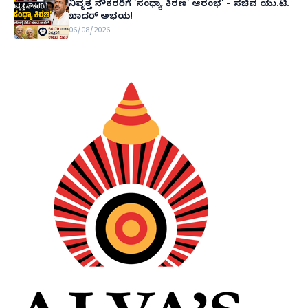
ನಿವೃತ್ತ ನೌಕರರಿಗೆ 'ಸಂಧ್ಯಾ ಕಿರಣ' ಆರಂಭ' – ಸಚಿವ ಯು.ಟಿ.
ಖಾದರ್ ಅಭಯ!
06/08/2026