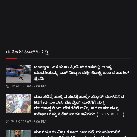
ಈ ತಿಂಗಳ ಟಾಪ್ 5 ಸುದ್ದಿ
ಬಂಟ್ವಾಳ: ಏಕಮುಖ ಪ್ರೀತಿ ದುರಂತದಲ್ಲಿ ಅಂತ್ಯ –
ಯುವತಿಯನ್ನು ಬಸ್ ನಿಲ್ದಾಣದಲ್ಲೇ ಕೊಚ್ಚಿ ಕೊಂದ ಪಾಗಲ್
ಪ್ರೇಮಿ
7/16/2026 08:29:00 PM
ಮೂಡಬಿದ್ರೆಯಲ್ಲಿ ನಡುರಸ್ತೆಯಲ್ಲೇ ತಲ್ವಾರ್ ಝಳಪಿಸಿದ
ಕಿಡಿಗೇಡಿ ಬಂಧನ: ಮೊಬೈಲ್ ಮಳಿಗೆಗೆ ನುಗ್ಗಿ
ಮಾರಕಾಸ್ತ್ರದಿಂದ ನೌಕರರಿಗೆ ಧಮ್ಕಿ; ಹರಸಾಹಸಪಟ್ಟು
ಖದೀಮನನ್ನು ಹಿಡಿದ ಸಾರ್ವಜನಿಕರು! ( CCTV VIDEO)
7/18/2026 07:43:00 PM
ಮಂಗಳೂರು-ವಿಟ್ಲ ರೂಟ್ ಬಸ್‌ನಲ್ಲಿ ಯುವತಿಯರಿಗೆ