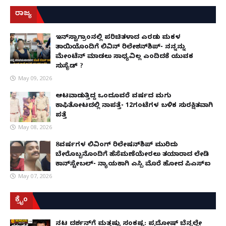
ರಾಜ್ಯ
ಇನ್​ಸ್ಟಾಗ್ರಾಂನಲ್ಲಿ ಪರಿಚಿತಳಾದ ಎರಡು ಮಕ್ಕಳ
ತಾಯಿಯೊಂದಿಗೆ ಲಿವಿನ್ ರಿಲೇಶನ್​ಶಿಪ್- ನನ್ನನ್ನು
ಮೇಂಟೆನ್ ಮಾಡಲು ಸಾಧ್ಯವಿಲ್ಲ ಎಂದಿದಕ್ಕೆ ಯುವಕ
ಸುಸೈಡ್ ?
May 09, 2026
ಆಟವಾಡುತ್ತಿದ್ದ ಒಂದೂವರೆ ವರ್ಷದ ಮಗು
ಕಾಫಿತೋಟದಲ್ಲಿ ನಾಪತ್ತೆ- 12ಗಂಟೆಗಳ ಬಳಿಕ ಸುರಕ್ಷಿತವಾಗಿ
ಪತ್ತೆ
May 08, 2026
8ವರ್ಷಗಳ ಲಿವಿಂಗ್‌ ರಿಲೇಷನ್‌ಶಿಪ್ ಮುರಿದು
ಬೇರೊಬ್ಬನೊಂದಿಗೆ ಹೆಸೆಮಣೆಯೇರಲು ತಯಾರಾದ ಲೇಡಿ
ಕಾನ್‌ಸ್ಟೇಬಲ್- ನ್ಯಾಯಕ್ಕಾಗಿ ಎಸ್ಪಿ ಮೊರೆ ಹೋದ ಪಿಎಸ್ಐ
May 07, 2026
ಕ್ರೈಂ
ನಟ ದರ್ಶನ್‌ಗೆ ಮತ್ತಷ್ಟು ಸಂಕಷ್ಟ: ಪ್ರದೋಷ್ ಬೆನ್ನಲ್ಲೇ