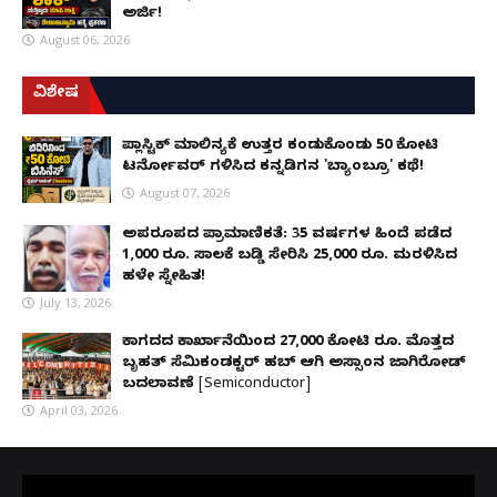
ಅರ್ಜಿ!
August 06, 2026
ವಿಶೇಷ
ಪ್ಲಾಸ್ಟಿಕ್ ಮಾಲಿನ್ಯಕ್ಕೆ ಉತ್ತರ ಕಂಡುಕೊಂಡು ₹50 ಕೋಟಿ
ಟರ್ನೋವರ್ ಗಳಿಸಿದ ಕನ್ನಡಿಗನ 'ಬ್ಯಾಂಬ್ರೂ' ಕಥೆ!
August 07, 2026
ಅಪರೂಪದ ಪ್ರಾಮಾಣಿಕತೆ: 35 ವರ್ಷಗಳ ಹಿಂದೆ ಪಡೆದ
1,000 ರೂ. ಸಾಲಕ್ಕೆ ಬಡ್ಡಿ ಸೇರಿಸಿ 25,000 ರೂ. ಮರಳಿಸಿದ
ಹಳೇ ಸ್ನೇಹಿತ!
July 13, 2026
ಕಾಗದದ ಕಾರ್ಖಾನೆಯಿಂದ 27,000 ಕೋಟಿ ರೂ. ಮೊತ್ತದ
ಬೃಹತ್ ಸೆಮಿಕಂಡಕ್ಟರ್ ಹಬ್ ಆಗಿ ಅಸ್ಸಾಂನ ಜಾಗಿರೋಡ್
ಬದಲಾವಣೆ [Semiconductor]
April 03, 2026