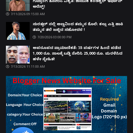
ಗುಪ್ತಾಂಗ ತೋರಿಸಿ ವಿಕೃತಿ: ಕಾಮುಕ ಕಂಡಕ್ಟರ್ ಇರ್ಫಾನ್
ಅರೆಸ್ಟ್!
7/11/2026 09:15:00 AM
ಸುರತ್ಕಲ್ ನಲ್ಲಿ ಅಣ್ಣನಿಂದ ತಮ್ಮನ ಕೊಲೆ: ಕಲ್ಲು ಎತ್ತಿ ಹಾಕಿ
ತಮ್ಮನ ತಲೆ ಜಜ್ಜಿದ ಸಹೋದರ !
7/20/2026 03:00:00 PM
ಅಪರೂಪದ ಪ್ರಾಮಾಣಿಕತೆ: 35 ವರ್ಷಗಳ ಹಿಂದೆ ಪಡೆದ
1,000 ರೂ. ಸಾಲಕ್ಕೆ ಬಡ್ಡಿ ಸೇರಿಸಿ 25,000 ರೂ. ಮರಳಿಸಿದ
ಹಳೇ ಸ್ನೇಹಿತ!
7/13/2026 11:11:00 AM