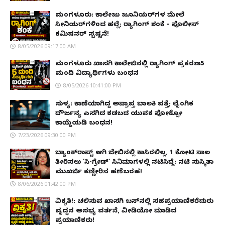
ಮಂಗಳೂರು: ಕಾಲೇಜು ಜೂನಿಯರ್‌ಗಳ ಮೇಲೆ
ಸೀನಿಯರ್‌ಗಳಿಂದ ಹಲ್ಲೆ; ರ‌್ಯಾಗಿಂಗ್ ಶಂಕೆ – ಪೊಲೀಸ್
ಕಮಿಷನರ್ ಸ್ಪಷ್ಟನೆ!
8/05/2026 09:17:00 AM
ಮಂಗಳೂರು ಖಾಸಗಿ ಕಾಲೇಜಿನಲ್ಲಿ ರ‌್ಯಾಗಿಂಗ್ ಪ್ರಕರಣ5
ಮಂದಿ ವಿದ್ಯಾರ್ಥಿಗಳು ಬಂಧನ
8/05/2026 10:41:00 PM
ಸುಳ್ಯ: ಕಾಣೆಯಾಗಿದ್ದ ಅಪ್ರಾಪ್ತ ಬಾಲಕಿ ಪತ್ತೆ; ಲೈಂಗಿಕ
ದೌರ್ಜನ್ಯ ಎಸಗಿದ ಕಡಬದ ಯುವಕ ಪೋಕ್ಸೋ
ಕಾಯ್ದೆಯಡಿ ಬಂಧನ!
7/23/2026 09:30:00 PM
ಬ್ಯಾಂಕ್‌ರಾಪ್ಟ್‌ ಆಗಿ ಜೇಬಿನಲ್ಲಿ ಕಾಸಿರಲಿಲ್ಲ, ₹1 ಕೋಟಿ ಸಾಲ
ತೀರಿಸಲು 'ಸಿ-ಗ್ರೇಡ್' ಸಿನಿಮಾಗಳಲ್ಲಿ ನಟಿಸಿದ್ದೆ: ನಟಿ ಸುಸ್ಮಿತಾ
ಮುಖರ್ಜಿ ಕಣ್ಣೀರಿನ ಹಣೆಬರಹ!
8/06/2026 01:42:00 PM
ವಿಕೃತಿ!: ಚಲಿಸುವ ಖಾಸಗಿ ಬಸ್‌ನಲ್ಲಿ ಸಹಪ್ರಯಾಣಿಕರೆದುರು
ವೃದ್ಧನ ಅಸಭ್ಯ ವರ್ತನೆ, ವೀಡಿಯೋ ಮಾಡಿದ
ಪ್ರಯಾಣಿಕರು!