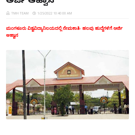
ಅರ್ಜಿ ಆಹ್ವಾನ
TMH TEAM
1/25/2022 10:40:00 AM
ಮಂಗಳೂರು ವಿಶ್ವವಿದ್ಯಾನಿಲಯದಲ್ಲಿ ನೇಮಕಾತಿ- ಹಲವು ಹುದ್ದೆಗಳಿಗೆ ಅರ್ಜಿ
ಆಹ್ವಾನ