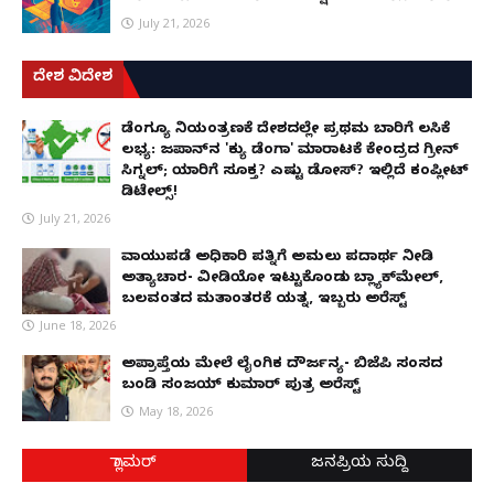
July 21, 2026
ದೇಶ ವಿದೇಶ
ಡೆಂಗ್ಯೂ ನಿಯಂತ್ರಣಕ್ಕೆ ದೇಶದಲ್ಲೇ ಪ್ರಥಮ ಬಾರಿಗೆ ಲಸಿಕೆ
ಲಭ್ಯ: ಜಪಾನ್‌ನ 'ಕ್ಯು ಡೆಂಗಾ' ಮಾರಾಟಕ್ಕೆ ಕೇಂದ್ರದ ಗ್ರೀನ್
ಸಿಗ್ನಲ್; ಯಾರಿಗೆ ಸೂಕ್ತ? ಎಷ್ಟು ಡೋಸ್? ಇಲ್ಲಿದೆ ಕಂಪ್ಲೀಟ್
ಡಿಟೇಲ್ಸ್!
July 21, 2026
ವಾಯುಪಡೆ ಅಧಿಕಾರಿ ಪತ್ನಿಗೆ ಅಮಲು ಪದಾರ್ಥ ನೀಡಿ
ಅತ್ಯಾಚಾರ- ವೀಡಿಯೋ ಇಟ್ಟುಕೊಂಡು ಬ್ಲ್ಯಾಕ್‌ಮೇಲ್,
ಬಲವಂತದ ಮತಾಂತರಕ್ಕೆ ಯತ್ನ, ಇಬ್ಬರು ಅರೆಸ್ಟ್
June 18, 2026
ಅಪ್ರಾಪ್ತೆಯ ಮೇಲೆ ಲೈಂಗಿಕ ದೌರ್ಜನ್ಯ- ಬಿಜೆಪಿ ಸಂಸದ
ಬಂಡಿ ಸಂಜಯ್ ಕುಮಾರ್ ಪುತ್ರ ಅರೆಸ್ಟ್
May 18, 2026
ಗ್ಲಾಮರ್
ಜನಪ್ರಿಯ ಸುದ್ದಿ