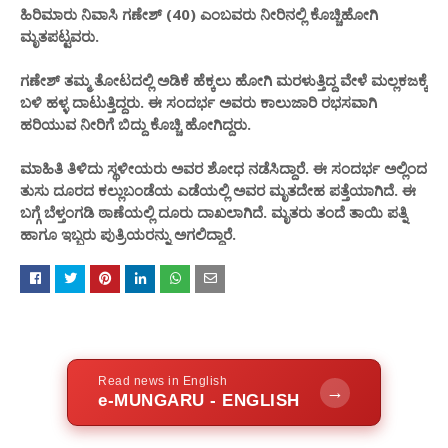
ಹಿರಿಮಾರು ನಿವಾಸಿ ಗಣೇಶ್ (40) ಎಂಬವರು ನೀರಿನಲ್ಲಿ ಕೊಚ್ಚಿಹೋಗಿ
ಮೃತಪಟ್ಟವರು.
ಗಣೇಶ್ ತಮ್ಮ ತೋಟದಲ್ಲಿ ಅಡಿಕೆ ಹೆಕ್ಕಲು ಹೋಗಿ ಮರಳುತ್ತಿದ್ದ ವೇಳೆ ಮಲ್ಲಕಜಕ್ಕೆ
ಬಳಿ ಹಳ್ಳ ದಾಟುತ್ತಿದ್ದರು. ಈ ಸಂದರ್ಭ ಅವರು ಕಾಲುಜಾರಿ ರಭಸವಾಗಿ
ಹರಿಯುವ ನೀರಿಗೆ ಬಿದ್ದು ಕೊಚ್ಚಿ ಹೋಗಿದ್ದರು.
ಮಾಹಿತಿ ತಿಳಿದು ಸ್ಥಳೀಯರು ಅವರ ಶೋಧ ನಡೆಸಿದ್ದಾರೆ. ಈ ಸಂದರ್ಭ ಅಲ್ಲಿಂದ
ತುಸು ದೂರದ ಕಲ್ಲುಬಂಡೆಯ ಎಡೆಯಲ್ಲಿ ಅವರ ಮೃತದೇಹ ಪತ್ತೆಯಾಗಿದೆ. ಈ
ಬಗ್ಗೆ ಬೆಳ್ತಂಗಡಿ ಠಾಣೆಯಲ್ಲಿ ದೂರು ದಾಖಲಾಗಿದೆ. ಮೃತರು ತಂದೆ ತಾಯಿ ಪತ್ನಿ
ಹಾಗೂ ಇಬ್ಬರು ಪುತ್ರಿಯರನ್ನು ಅಗಲಿದ್ದಾರೆ.
Read news in English
→
e-MUNGARU - ENGLISH