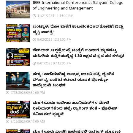
IEEE International Conference at Sahyadri College
of Engineering and Management
11/21/2024 11:14:00 PM
ಬಂಟ್ವಾಳ: ಧೋ ಮಳೆಗೆ ಕಾಲುಸಂಕದಿಂದ ತೋಡಿಗೆ ಬಿದ್ದು
ವ್ಯಕ್ತಿ ನಾಪತ್ತೆ!
8/02/2026 12:36:00 PM
ವೆನ್‌ಲಾಕ್ ಆಸ್ಪತ್ರೆಯಲ್ಲಿ ಚಿಕಿತ್ಸೆಗೆ ಬಂದಾಗ ಮೃತಪಟ್ಟ
ಮಹಿಳೆಯ ಕುತ್ತಿಗೆಯಲ್ಲಿದ್ದ ₹1.50 ಲಕ್ಷದ ಚಿನ್ನದ ಸರ ಕಳವು!
8/01/2026 07:12:00 PM
ಸುಳ್ಯ: ಕಾಣೆಯಾಗಿದ್ದ ಅಪ್ರಾಪ್ತ ಬಾಲಕಿ ಪತ್ತೆ; ಲೈಂಗಿಕ
ದೌರ್ಜನ್ಯ ಎಸಗಿದ ಕಡಬದ ಯುವಕ ಪೋಕ್ಸೋ
ಕಾಯ್ದೆಯಡಿ ಬಂಧನ!
7/23/2026 09:30:00 PM
ಮಂಗಳೂರು: ಕಾಲೇಜು ಜೂನಿಯರ್‌ಗಳ ಮೇಲೆ
ಸೀನಿಯರ್‌ಗಳಿಂದ ಹಲ್ಲೆ; ರ‌್ಯಾಗಿಂಗ್ ಶಂಕೆ – ಪೊಲೀಸ್
ಕಮಿಷನರ್ ಸ್ಪಷ್ಟನೆ!
8/05/2026 09:17:00 AM
ಮಂಗಳೂರು ಖಾಸಗಿ ಕಾಲೇಜಿನಲ್ಲಿ ರ‌್ಯಾಗಿಂಗ್ ಪ್ರಕರಣ5