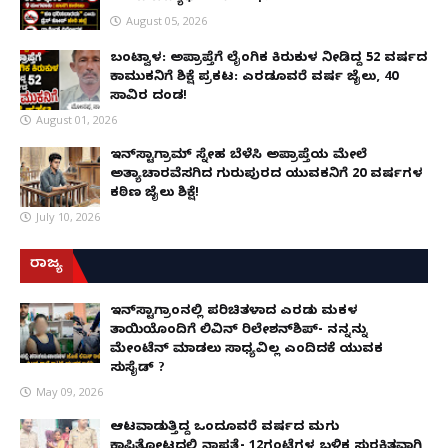
August 05, 2026
ಬಂಟ್ವಾಳ: ಅಪ್ರಾಪ್ತೆಗೆ ಲೈಂಗಿಕ ಕಿರುಕುಳ ನೀಡಿದ್ದ 52 ವರ್ಷದ
ಕಾಮುಕನಿಗೆ ಶಿಕ್ಷೆ ಪ್ರಕಟ: ಎರಡೂವರೆ ವರ್ಷ ಜೈಲು, ₹40
ಸಾವಿರ ದಂಡ!
August 01, 2026
ಇನ್‌ಸ್ಟಾಗ್ರಾಮ್ ಸ್ನೇಹ ಬೆಳೆಸಿ ಅಪ್ರಾಪ್ತೆಯ ಮೇಲೆ
ಅತ್ಯಾಚಾರವೆಸಗಿದ ಗುರುಪುರದ ಯುವಕನಿಗೆ 20 ವರ್ಷಗಳ
ಕಠಿಣ ಜೈಲು ಶಿಕ್ಷೆ!
July 10, 2026
ರಾಜ್ಯ
ಇನ್​ಸ್ಟಾಗ್ರಾಂನಲ್ಲಿ ಪರಿಚಿತಳಾದ ಎರಡು ಮಕ್ಕಳ
ತಾಯಿಯೊಂದಿಗೆ ಲಿವಿನ್ ರಿಲೇಶನ್​ಶಿಪ್- ನನ್ನನ್ನು
ಮೇಂಟೆನ್ ಮಾಡಲು ಸಾಧ್ಯವಿಲ್ಲ ಎಂದಿದಕ್ಕೆ ಯುವಕ
ಸುಸೈಡ್ ?
May 09, 2026
ಆಟವಾಡುತ್ತಿದ್ದ ಒಂದೂವರೆ ವರ್ಷದ ಮಗು
ಕಾಫಿತೋಟದಲ್ಲಿ ನಾಪತ್ತೆ- 12ಗಂಟೆಗಳ ಬಳಿಕ ಸುರಕ್ಷಿತವಾಗಿ