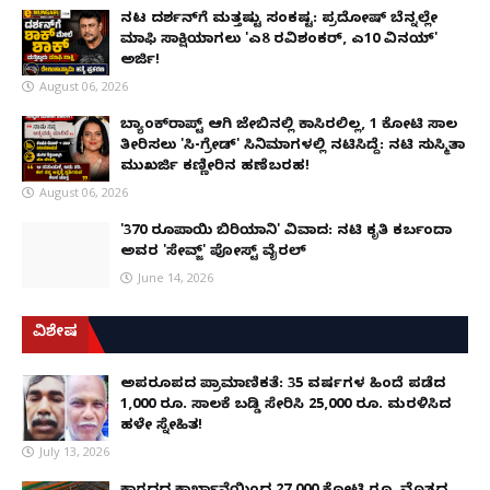
ನಟ ದರ್ಶನ್‌ಗೆ ಮತ್ತಷ್ಟು ಸಂಕಷ್ಟ: ಪ್ರದೋಷ್ ಬೆನ್ನಲ್ಲೇ
ಮಾಫಿ ಸಾಕ್ಷಿಯಾಗಲು 'ಎ8 ರವಿಶಂಕರ್, ಎ10 ವಿನಯ್'
ಅರ್ಜಿ!
August 06, 2026
ಬ್ಯಾಂಕ್‌ರಾಪ್ಟ್‌ ಆಗಿ ಜೇಬಿನಲ್ಲಿ ಕಾಸಿರಲಿಲ್ಲ, ₹1 ಕೋಟಿ ಸಾಲ
ತೀರಿಸಲು 'ಸಿ-ಗ್ರೇಡ್' ಸಿನಿಮಾಗಳಲ್ಲಿ ನಟಿಸಿದ್ದೆ: ನಟಿ ಸುಸ್ಮಿತಾ
ಮುಖರ್ಜಿ ಕಣ್ಣೀರಿನ ಹಣೆಬರಹ!
August 06, 2026
'370 ರೂಪಾಯಿ ಬಿರಿಯಾನಿ' ವಿವಾದ: ನಟಿ ಕೃತಿ ಕರ್ಬಂದಾ
ಅವರ 'ಸೇವ್ಜ್' ಪೋಸ್ಟ್ ವೈರಲ್
June 14, 2026
ವಿಶೇಷ
ಅಪರೂಪದ ಪ್ರಾಮಾಣಿಕತೆ: 35 ವರ್ಷಗಳ ಹಿಂದೆ ಪಡೆದ
1,000 ರೂ. ಸಾಲಕ್ಕೆ ಬಡ್ಡಿ ಸೇರಿಸಿ 25,000 ರೂ. ಮರಳಿಸಿದ
ಹಳೇ ಸ್ನೇಹಿತ!
July 13, 2026