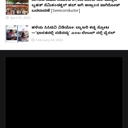
ಕಾಗದದ ಕಾರ್ಖಾನೆಯಿಂದ 27,000 ಕೋಟಿ ರೂ. ಮೊತ್ತದ
ಬೃಹತ್ ಸೆಮಿಕಂಡಕ್ಟರ್ ಹಬ್ ಆಗಿ ಅಸ್ಸಾಂನ ಜಾಗಿರೋಡ್
ಬದಲಾವಣೆ [Semiconductor]
April 03, 2026
ಹಳೆಯ ಸಿಸಿಟಿವಿ ವಿಡಿಯೋ: ಬ್ಯಾಟರಿ ಕಚ್ಚಿ ಸ್ಫೋಟ
—‘ಭಾರತದಲ್ಲಿ ನಡೆದದ್ದು’ ಎಂಬ ಲೇಬಲ್ ನಲ್ಲಿ ವೈರಲ್
February 04, 2026