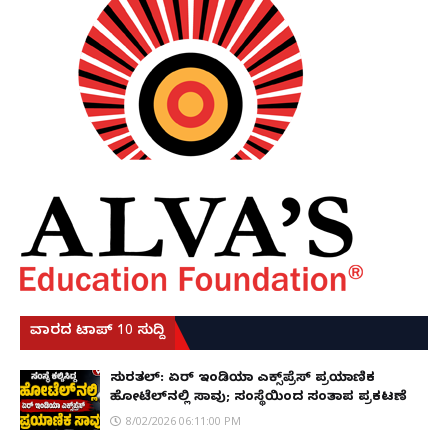
ವಾರದ ಟಾಪ್ 10 ಸುದ್ದಿ
ಸುರತ್ಕಲ್: ಏರ್ ಇಂಡಿಯಾ ಎಕ್ಸ್‌ಪ್ರೆಸ್ ಪ್ರಯಾಣಿಕ
ಹೋಟೆಲ್‌ನಲ್ಲಿ ಸಾವು; ಸಂಸ್ಥೆಯಿಂದ ಸಂತಾಪ ಪ್ರಕಟಣೆ
8/02/2026 06:11:00 PM