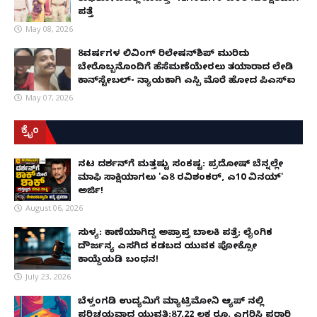
ಪತ್ತೆ
May 08, 2026
8ವರ್ಷಗಳ ಲಿವಿಂಗ್‌ ರಿಲೇಷನ್‌ಶಿಪ್ ಮುರಿದು
ಬೇರೊಬ್ಬನೊಂದಿಗೆ ಹೆಸೆಮಣೆಯೇರಲು ತಯಾರಾದ ಲೇಡಿ
ಕಾನ್‌ಸ್ಟೇಬಲ್- ನ್ಯಾಯಕ್ಕಾಗಿ ಎಸ್ಪಿ ಮೊರೆ ಹೋದ ಪಿಎಸ್ಐ
May 07, 2026
ಕ್ರೈಂ
ನಟ ದರ್ಶನ್‌ಗೆ ಮತ್ತಷ್ಟು ಸಂಕಷ್ಟ: ಪ್ರದೋಷ್ ಬೆನ್ನಲ್ಲೇ
ಮಾಫಿ ಸಾಕ್ಷಿಯಾಗಲು 'ಎ8 ರವಿಶಂಕರ್, ಎ10 ವಿನಯ್'
ಅರ್ಜಿ!
August 06, 2026
ಸುಳ್ಯ: ಕಾಣೆಯಾಗಿದ್ದ ಅಪ್ರಾಪ್ತ ಬಾಲಕಿ ಪತ್ತೆ; ಲೈಂಗಿಕ
ದೌರ್ಜನ್ಯ ಎಸಗಿದ ಕಡಬದ ಯುವಕ ಪೋಕ್ಸೋ
ಕಾಯ್ದೆಯಡಿ ಬಂಧನ!
July 23, 2026
ಬೆಳ್ತಂಗಡಿ ಉದ್ಯಮಿಗೆ ಮ್ಯಾಟ್ರಿಮೋನಿ ಆ್ಯಪ್ ನಲ್ಲಿ
ಪರಿಚಯವಾದ ಯುವತಿ:87.22 ಲಕ್ಷ ರೂ. ಎಗರಿಸಿ ಪರಾರಿ