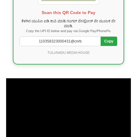
Scan this QR Code to Pay
ಕೆಳಗಿನ ಯುಪಿಐ ಐಡಿ ಕಾಪಿ ಮಾಡಿ ಗೂಗಲ್ ಪೇ/ಫೋನ್ ಪೇ ಮೂಲಕ ಪೇ
ಮಾಡಿ.
Copy the UPI ID below and pay via Google Pay/PhonePe.
Copy
TULUNADU MEDIA HOUSE