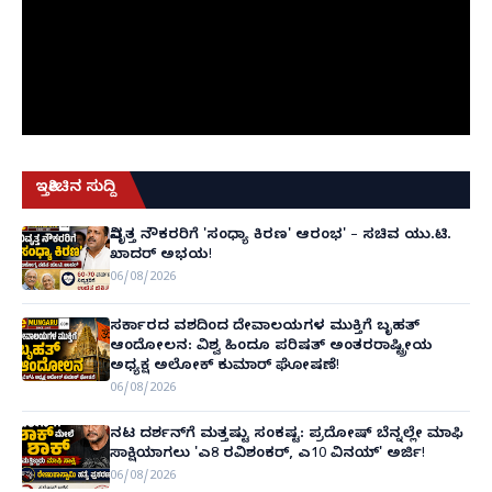
ಇತ್ತೀಚಿನ ಸುದ್ದಿ
ನಿವೃತ್ತ ನೌಕರರಿಗೆ 'ಸಂಧ್ಯಾ ಕಿರಣ' ಆರಂಭ' – ಸಚಿವ ಯು.ಟಿ.
ಖಾದರ್ ಅಭಯ!
06/08/2026
ಸರ್ಕಾರದ ವಶದಿಂದ ದೇವಾಲಯಗಳ ಮುಕ್ತಿಗೆ ಬೃಹತ್
ಆಂದೋಲನ: ವಿಶ್ವ ಹಿಂದೂ ಪರಿಷತ್ ಅಂತರರಾಷ್ಟ್ರೀಯ
ಅಧ್ಯಕ್ಷ ಅಲೋಕ್ ಕುಮಾರ್ ಘೋಷಣೆ!
06/08/2026
ನಟ ದರ್ಶನ್‌ಗೆ ಮತ್ತಷ್ಟು ಸಂಕಷ್ಟ: ಪ್ರದೋಷ್ ಬೆನ್ನಲ್ಲೇ ಮಾಫಿ
ಸಾಕ್ಷಿಯಾಗಲು 'ಎ8 ರವಿಶಂಕರ್, ಎ10 ವಿನಯ್' ಅರ್ಜಿ!
06/08/2026