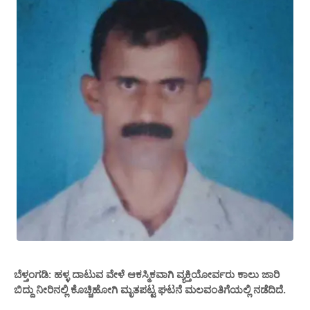
ಬೆಳ್ತಂಗಡಿ: ಹಳ್ಳ ದಾಟುವ ವೇಳೆ ಆಕಸ್ಮಿಕವಾಗಿ ವ್ಯಕ್ತಿಯೋರ್ವರು ಕಾಲು ಜಾರಿ
ಬಿದ್ದು ನೀರಿನಲ್ಲಿ ಕೊಚ್ಚಿಹೋಗಿ ಮೃತಪಟ್ಟ ಘಟನೆ ಮಲವಂತಿಗೆಯಲ್ಲಿ ನಡೆದಿದೆ.