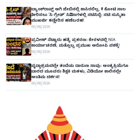
ಬ್ಯಾಂಕ್‌ರಾಪ್ಟ್‌ ಆಗಿ ಜೇಬಿನಲ್ಲಿ ಕಾಸಿರಲಿಲ್ಲ, ₹1 ಕೋಟಿ ಸಾಲ
ತೀರಿಸಲು 'ಸಿ-ಗ್ರೇಡ್' ಸಿನಿಮಾಗಳಲ್ಲಿ ನಟಿಸಿದ್ದೆ: ನಟಿ ಸುಸ್ಮಿತಾ
ಮುಖರ್ಜಿ ಕಣ್ಣೀರಿನ ಹಣೆಬರಹ!
06/08/2026
ಪ್ರವೀಣ್ ನೆಟ್ಟಾರು ಹತ್ಯೆ ಪ್ರಕರಣ: ಕೇರಳದಲ್ಲಿ NIA
ಕಾರ್ಯಾಚರಣೆ, ಮತ್ತೊಬ್ಬ ಪ್ರಮುಖ ಆರೋಪಿ ವಶಕ್ಕೆ!
06/08/2026
ವೃದ್ಧಾಶ್ರಮದಲ್ಲೇ ತಂದೆಯ ದಾರುಣ ಸಾವು: ಅಂತ್ಯಕ್ರಿಯೆಗೂ
ಬಾರದ ಮೂವರು ಶಿಕ್ಷಕಿ ಮಕಳು, ವಿಡಿಯೋ ಕಾಲಿನಲ್ಲೇ
ಅಂತಿಮ ದರ್ಶನ!
06/08/2026