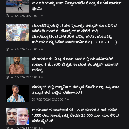
ಯುವತಿಯನ್ನು ಬಸ್ ನಿಲ್ದಾಣದಲ್ಲೇ ಕೊಚ್ಚಿ ಕೊಂದ ಪಾಗಲ್
ಪ್ರೇಮಿ
7/16/2026 08:29:00 PM
ಮೂಡಬಿದ್ರೆಯಲ್ಲಿ ನಡುರಸ್ತೆಯಲ್ಲೇ ತಲ್ವಾರ್ ಝಳಪಿಸಿದ
ಕಿಡಿಗೇಡಿ ಬಂಧನ: ಮೊಬೈಲ್ ಮಳಿಗೆಗೆ ನುಗ್ಗಿ
ಮಾರಕಾಸ್ತ್ರದಿಂದ ನೌಕರರಿಗೆ ಧಮ್ಕಿ; ಹರಸಾಹಸಪಟ್ಟು
ಖದೀಮನನ್ನು ಹಿಡಿದ ಸಾರ್ವಜನಿಕರು! ( CCTV VIDEO)
7/18/2026 07:43:00 PM
ಮಂಗಳೂರು-ವಿಟ್ಲ ರೂಟ್ ಬಸ್‌ನಲ್ಲಿ ಯುವತಿಯರಿಗೆ
ಗುಪ್ತಾಂಗ ತೋರಿಸಿ ವಿಕೃತಿ: ಕಾಮುಕ ಕಂಡಕ್ಟರ್ ಇರ್ಫಾನ್
ಅರೆಸ್ಟ್!
7/11/2026 09:15:00 AM
ಸುರತ್ಕಲ್ ನಲ್ಲಿ ಅಣ್ಣನಿಂದ ತಮ್ಮನ ಕೊಲೆ: ಕಲ್ಲು ಎತ್ತಿ ಹಾಕಿ
ತಮ್ಮನ ತಲೆ ಜಜ್ಜಿದ ಸಹೋದರ !
7/20/2026 03:00:00 PM
ಅಪರೂಪದ ಪ್ರಾಮಾಣಿಕತೆ: 35 ವರ್ಷಗಳ ಹಿಂದೆ ಪಡೆದ
1,000 ರೂ. ಸಾಲಕ್ಕೆ ಬಡ್ಡಿ ಸೇರಿಸಿ 25,000 ರೂ. ಮರಳಿಸಿದ
ಹಳೇ ಸ್ನೇಹಿತ!
7/13/2026 11:11:00 AM